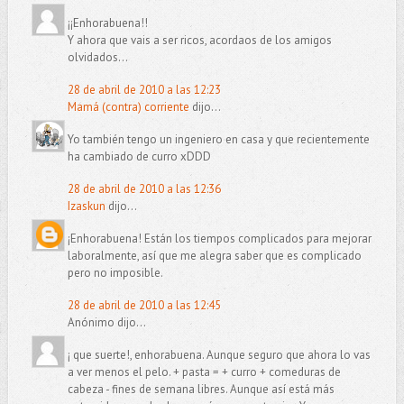
¡¡Enhorabuena!!
Y ahora que vais a ser ricos, acordaos de los amigos
olvidados...
28 de abril de 2010 a las 12:23
Mamá (contra) corriente
dijo...
Yo también tengo un ingeniero en casa y que recientemente
ha cambiado de curro xDDD
28 de abril de 2010 a las 12:36
Izaskun
dijo...
¡Enhorabuena! Están los tiempos complicados para mejorar
laboralmente, así que me alegra saber que es complicado
pero no imposible.
28 de abril de 2010 a las 12:45
Anónimo dijo...
¡ que suerte!, enhorabuena. Aunque seguro que ahora lo vas
a ver menos el pelo. + pasta = + curro + comeduras de
cabeza - fines de semana libres. Aunque así está más