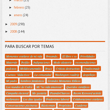
marzo
(23)
►
febrero
(25)
►
enero
(24)
►
2009
(290)
►
2008
(144)
►
PARA BUSCAR POR TEMAS
Momentos estelares de mi vida
Pensando..
El libro y yo
Frivolidades
Maternity
Perfiles
Indignaciones
Modo aleatorio
recomendaciones
podcasts
Molidocumentales
Bruce
Criticas destructivas
Unadocenade
Cuentos "didactivos"
La comunidad
Washington roadtrip
despellejes
Mi padre
hombres fantásticos
Grandes Momentos Etílicos
Los mundos de Cedric
Mi "no vida amorosa"
Queridos científicos
Campaña electoral
Me gustaría
PisandoCharcos
Recent Keyword activity
moliensayo
Los días iguales
Praderismo laboral
Colaboraciones estelares
Conversaciones piscineras
Rústicoman
Propósitos
Cuaderno