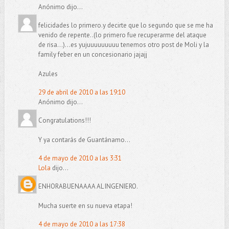
Anónimo dijo...
felicidades lo primero.y decirte que lo segundo que se me ha
venido de repente..(lo primero fue recuperarme del ataque
de risa...)...es yujuuuuuuuuu tenemos otro post de Moli y la
family feber en un concesionario jajajj
Azules
29 de abril de 2010 a las 19:10
Anónimo dijo...
Congratulations!!!
Y ya contarás de Guantánamo...
4 de mayo de 2010 a las 3:31
Lola
dijo...
ENHORABUENAAAA AL INGENIERO.
Mucha suerte en su nueva etapa!
4 de mayo de 2010 a las 17:38