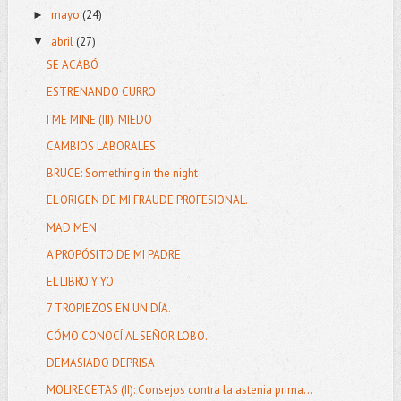
mayo
(24)
►
abril
(27)
▼
SE ACABÓ
ESTRENANDO CURRO
I ME MINE (III): MIEDO
CAMBIOS LABORALES
BRUCE: Something in the night
EL ORIGEN DE MI FRAUDE PROFESIONAL.
MAD MEN
A PROPÓSITO DE MI PADRE
EL LIBRO Y YO
7 TROPIEZOS EN UN DÍA.
CÓMO CONOCÍ AL SEÑOR LOBO.
DEMASIADO DEPRISA
MOLIRECETAS (II): Consejos contra la astenia prima...