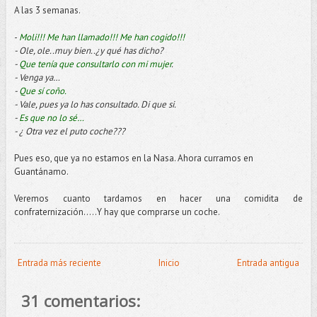
A las 3 semanas.
-
Moli!!! Me han llamado!!! Me han cogido!!!
- Ole, ole..muy bien..¿y qué has dicho?
-
Que tenía que consultarlo con mi mujer
.
- Venga ya…
-
Que sí coño.
- Vale, pues ya lo has consultado. Di que si.
-
Es que no lo sé…
- ¿ Otra vez el puto coche???
Pues eso, que ya no estamos en la Nasa. Ahora curramos en
Guantánamo.
Veremos cuanto tardamos en hacer una comidita de
confraternización…..Y hay que comprarse un coche.
Entrada más reciente
Inicio
Entrada antigua
31 comentarios: