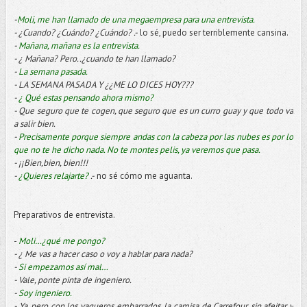
-
Moli, me han llamado de una megaempresa para una entrevista.
- ¿Cuando? ¿Cuándo? ¿Cuándo? .-
lo sé, puedo ser terriblemente cansina.
-
Mañana, mañana es la entrevista.
- ¿ Mañana? Pero..¿cuando te han llamado?
-
La semana pasada.
- LA SEMANA PASADA Y ¿¿ME LO DICES HOY???
-
¿ Qué estas pensando ahora mismo?
- Que seguro que te cogen, que seguro que es un curro guay y que todo va
a salir bien.
-
Precisamente porque siempre andas con la cabeza por las nubes es por lo
que no te he dicho nada. No te montes pelis, ya veremos que pasa.
- ¡¡Bien,bien, bien!!!
-
¿Quieres relajarte?
.-
no sé cómo me aguanta.
Preparativos de entrevista.
-
Moli…¿qué me pongo?
- ¿ Me vas a hacer caso o voy a hablar para nada?
-
Si empezamos así mal…
- Vale, ponte pinta de ingeniero.
-
Soy ingeniero.
- Ya, pero con los vaqueros embarrados, la camisa de Carrefour, sin afeitar y