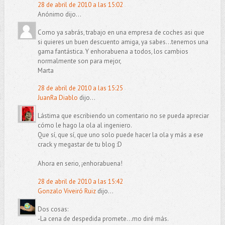
28 de abril de 2010 a las 15:02
Anónimo dijo...
Como ya sabrás, trabajo en una empresa de coches asi que
si quieres un buen descuento amiga, ya sabes...tenemos una
gama fantástica. Y enhorabuena a todos, los cambios
normalmente son para mejor,
Marta
28 de abril de 2010 a las 15:25
JuanRa Diablo
dijo...
Lástima que escribiendo un comentario no se pueda apreciar
cómo le hago la ola al ingeniero.
Que sí, que sí, que uno solo puede hacer la ola y más a ese
crack y megastar de tu blog :D
Ahora en serio, ¡enhorabuena!
28 de abril de 2010 a las 15:42
Gonzalo Viveiró Ruiz
dijo...
Dos cosas:
-La cena de despedida promete...mo diré más.