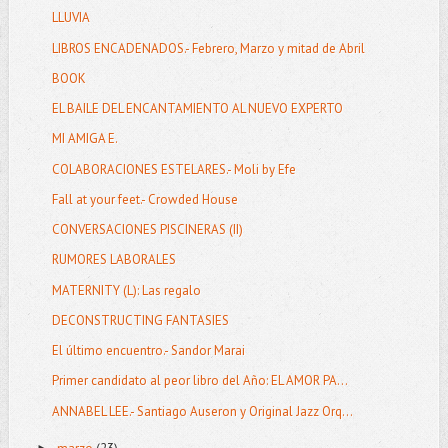
LLUVIA
LIBROS ENCADENADOS.- Febrero, Marzo y mitad de Abril
BOOK
EL BAILE DEL ENCANTAMIENTO AL NUEVO EXPERTO
MI AMIGA E.
COLABORACIONES ESTELARES.- Moli by Efe
Fall at your feet.- Crowded House
CONVERSACIONES PISCINERAS (II)
RUMORES LABORALES
MATERNITY (L): Las regalo
DECONSTRUCTING FANTASIES
El último encuentro.- Sandor Marai
Primer candidato al peor libro del Año: EL AMOR PA...
ANNABEL LEE.- Santiago Auseron y Original Jazz Orq...