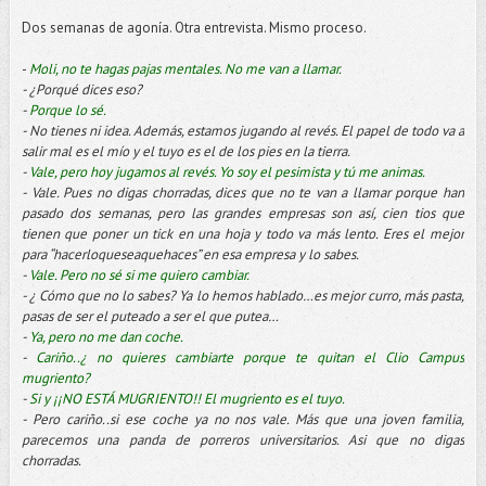
Dos semanas de agonía. Otra entrevista. Mismo proceso.
-
Moli, no te hagas pajas mentales. No me van a llamar.
- ¿Porqué dices eso?
-
Porque lo sé.
- No tienes ni idea. Además, estamos jugando al revés. El papel de todo va a
salir mal es el mío y el tuyo es el de los pies en la tierra.
-
Vale, pero hoy jugamos al revés. Yo soy el pesimista y tú me animas.
- Vale. Pues no digas chorradas, dices que no te van a llamar porque han
pasado dos semanas, pero las grandes empresas son así, cien tios que
tienen que poner un tick en una hoja y todo va más lento. Eres el mejor
para “hacerloqueseaquehaces” en esa empresa y lo sabes.
-
Vale. Pero no sé si me quiero cambiar.
- ¿ Cómo que no lo sabes? Ya lo hemos hablado…es mejor curro, más pasta,
pasas de ser el puteado a ser el que putea…
-
Ya, pero no me dan coche.
-
Cariño..¿ no quieres cambiarte porque te quitan el Clio Campus
mugriento?
-
Si y ¡¡NO ESTÁ MUGRIENTO!! El mugriento es el tuyo.
- Pero cariño..si ese coche ya no nos vale. Más que una joven familia,
parecemos una panda de porreros universitarios. Asi que no digas
chorradas.