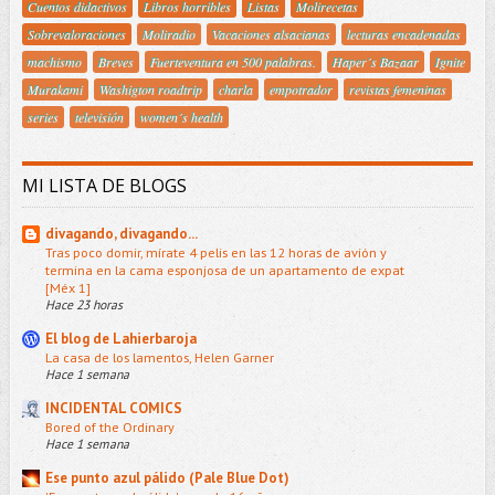
Cuentos didactivos
Libros horribles
Listas
Molirecetas
Sobrevaloraciones
Moliradio
Vacaciones alsacianas
lecturas encadenadas
machismo
Breves
Fuerteventura en 500 palabras.
Haper´s Bazaar
Ignite
Murakami
Washigton roadtrip
charla
empotrador
revistas femeninas
series
televisión
women´s health
MI LISTA DE BLOGS
divagando, divagando...
Tras poco domir, mírate 4 pelis en las 12 horas de avión y
termina en la cama esponjosa de un apartamento de expat
[Méx 1]
Hace 23 horas
El blog de Lahierbaroja
La casa de los lamentos, Helen Garner
Hace 1 semana
INCIDENTAL COMICS
Bored of the Ordinary
Hace 1 semana
Ese punto azul pálido (Pale Blue Dot)