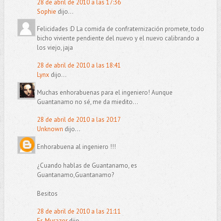
28 de abril de 2010 a las 17:36
Sophie
dijo...
Felicidades :D La comida de confraternización promete, todo
bicho viviente pendiente del nuevo y el nuevo calibrando a
los viejo, jaja
28 de abril de 2010 a las 18:41
Lynx
dijo...
Muchas enhorabuenas para el ingeniero! Aunque
Guantanamo no sé, me da miedito...
28 de abril de 2010 a las 20:17
Unknown
dijo...
Enhorabuena al ingeniero !!!
¿Cuando hablas de Guantanamo, es
Guantanamo,Guantanamo?
Besitos
28 de abril de 2010 a las 21:11
Er-Murazor
dijo...