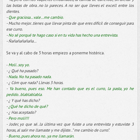
las botas de obra..no lo pareces. A no ser que lleves el excell entre los
dientes.
-
Que graciosa…vale…me cambio.
- Mucho mejor..tienes que llevar pinta de que eres difícil de conseguir para
ese curro.
-
No sé porqué te hago caso si en tu vida has hecho una entrevista.
- Ñañañañañaña…
Se va y al cabo de 3 horas empiezo a ponerme histérica.
-
Moli..soy yo.
- ¿ Qué ha pasado?
-
Nada. No ha pasado nada.
- ¿ Cóm que nada? Llevas 3 horas.
-
Ya bueno, pues eso. Me han contado que es el curro, la pasta, yo he
pedido..blablablabla.
- ¿ Y qué has dicho?
-
¿Qué he dicho de qué?
- ¿ Has aceptado?
-
Pero moli!!!
- Joder, yo que sé..la última vez que fuiste a una entrevista y estuviste 3
horas, al salir me llamaste y me dijiste..” me cambio de curro”.
-
Bueno, pues ahora no..ya me llamarán.