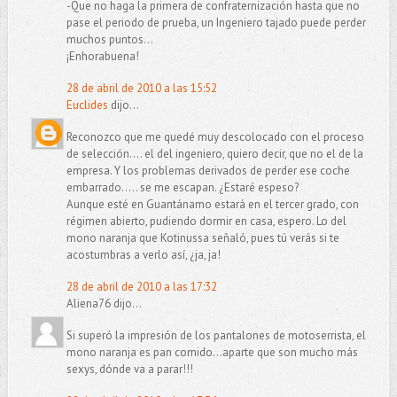
-Que no haga la primera de confraternización hasta que no
pase el periodo de prueba, un Ingeniero tajado puede perder
muchos puntos...
¡Enhorabuena!
28 de abril de 2010 a las 15:52
Euclides
dijo...
Reconozco que me quedé muy descolocado con el proceso
de selección.... el del ingeniero, quiero decir, que no el de la
empresa. Y los problemas derivados de perder ese coche
embarrado..... se me escapan. ¿Estaré espeso?
Aunque esté en Guantánamo estará en el tercer grado, con
régimen abierto, pudiendo dormir en casa, espero. Lo del
mono naranja que Kotinussa señaló, pues tú verás si te
acostumbras a verlo así, ¿ja, ja!
28 de abril de 2010 a las 17:32
Aliena76 dijo...
Si superó la impresión de los pantalones de motoserrista, el
mono naranja es pan comido...aparte que son mucho más
sexys, dónde va a parar!!!