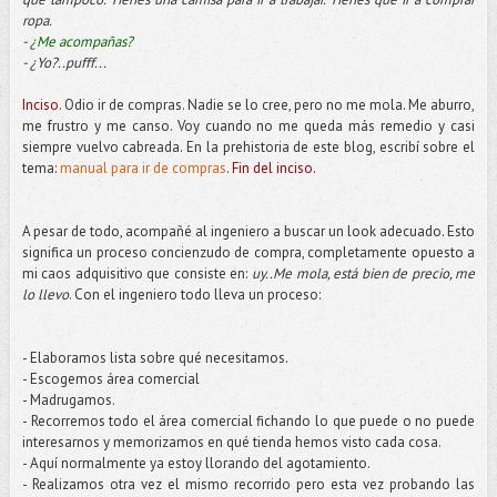
ropa.
-
¿Me acompañas?
- ¿Yo?..pufff...
Inciso.
Odio ir de compras. Nadie se lo cree, pero no me mola. Me aburro,
me frustro y me canso. Voy cuando no me queda más remedio y casi
siempre vuelvo cabreada. En la prehistoria de este blog, escribí sobre el
tema:
manual para ir de compras
.
Fin del inciso.
A pesar de todo, acompañé al ingeniero a buscar un look adecuado. Esto
significa un proceso concienzudo de compra, completamente opuesto a
mi caos adquisitivo que consiste en:
uy..Me mola, está bien de precio, me
lo llevo
. Con el ingeniero todo lleva un proceso:
- Elaboramos lista sobre qué necesitamos.
- Escogemos área comercial
- Madrugamos.
- Recorremos todo el área comercial fichando lo que puede o no puede
interesarnos y memorizamos en qué tienda hemos visto cada cosa.
- Aquí normalmente ya estoy llorando del agotamiento.
- Realizamos otra vez el mismo recorrido pero esta vez probando las