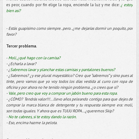
es peor, cuando por fin elige la ropa, enciende la luz y me dice:
¿ estoy
bien así?
-
Estás guapísimo como siempre..pero..¿me dejarías dormir un poquito, por
favor?
Tercer problema.
-
Moli, ¿qué hago con la camisa?
- ¿Echarla a lavar?
- ¿
Sabremos lavar y planchar estas camisas y pantalones buenos?
- ¿Sabremos? ¿y ese plural mayestático? Creo que “sabremos” y sino pues al
tinte, pero vamos que yo voy todos los días vestida al curro con ropa de
oficina y por ahora no he tenido ningún problema..¿o crees que sí?
-
Vale, pero creo que voy a comprar un jabón bueno para esta ropa.
- ¿CÓMO? Tendrás valor!!!...llevo años peleando contigo para que dejes de
comprar la marca blanca de detergente y tu respuesta siempre era: moli,
son todas iguales. Y ahora que es TUUU ROPA…¿queremos Skip?
-
No te cabrees, si te estoy dando la razón.
- Eso, encima hazme la pelota.