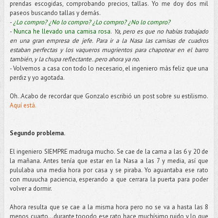
prendas escogidas, comprobando precios, tallas. Yo me doy dos mil
paseos buscando tallas y demás.
-
¿Lo compro? ¿No lo compro? ¿Lo compro? ¿No lo compro?
-
Nunca he llevado una camisa rosa
.
Ya, pero es que no habías trabajado
en una gran empresa de jefe. Para ir a la Nasa las camisas de cuadros
estaban perfectas y los vaqueros mugrientos para chapotear en el barro
también, y la chupa reflectante..pero ahora ya no
.
- Volvemos a casa con todo lo necesario, el ingeniero más feliz que una
perdiz y yo agotada.
Oh..Acabo de recordar que Gonzalo escribió un post sobre su estilismo.
Aquí está.
Segundo problema.
El ingeniero SIEMPRE madruga mucho. Se cae de la cama a las 6 y 20 de
la mañana. Antes tenía que estar en la Nasa a las 7 y media, así que
pululaba una media hora por casa y se piraba. Yo aguantaba ese rato
con muuucha paciencia, esperando a que cerrara la puerta para poder
volver a dormir.
Ahora resulta que se cae a la misma hora pero no se va a hasta las 8
menos cuarto…durante tooodo ese rato hace muchísimo ruido y lo que