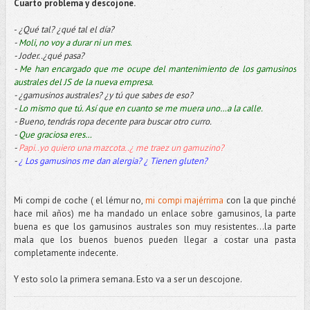
Cuarto problema y descojone.
-
¿Qué tal? ¿qué tal el día?
-
Moli, no voy a durar ni un mes.
- Joder..¿qué pasa?
-
Me han encargado que me ocupe del mantenimiento de los gamusinos
australes del JS de la nueva empresa.
- ¿gamusinos australes? ¿y tú que sabes de eso?
-
Lo mismo que tú. Así que en cuanto se me muera uno…a la calle.
- Bueno, tendrás ropa decente para buscar otro curro.
-
Que graciosa eres…
-
Papi..yo quiero una mazcota..¿ me traez un gamuzino?
-
¿ Los gamusinos me dan alergia? ¿ Tienen gluten?
Mi compi de coche ( el lémur no,
mi compi majérrima
con la que pinché
hace mil años) me ha mandado un enlace sobre gamusinos, la parte
buena es que los gamusinos australes son muy resistentes…la parte
mala que los buenos buenos pueden llegar a costar una pasta
completamente indecente.
Y esto solo la primera semana. Esto va a ser un descojone.