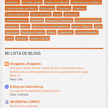
moliensayo
Los días iguales
Praderismo laboral
Colaboraciones estelares
Conversaciones piscineras
Rústicoman
Propósitos
Cuaderno
Cuentos didactivos
Libros horribles
Listas
Molirecetas
Sobrevaloraciones
Moliradio
Vacaciones alsacianas
lecturas encadenadas
machismo
Breves
Fuerteventura en 500 palabras.
Haper´s Bazaar
Ignite
Murakami
Washigton roadtrip
charla
empotrador
revistas femeninas
series
televisión
women´s health
MI LISTA DE BLOGS
divagando, divagando...
Tras poco domir, mírate 4 pelis en las 12 horas de avión y
termina en la cama esponjosa de un apartamento de expat
[Méx 1]
Hace 1 día
El blog de Lahierbaroja
La casa de los lamentos, Helen Garner
Hace 1 semana
INCIDENTAL COMICS
Bored of the Ordinary