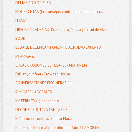
DEMASIADO DEPRISA
MOLIRECETAS (II): Consejos contra la astenia prima...
LLUVIA
LIBROS ENCADENADOS.- Febrero, Marzo y mitad de Abril
BOOK
EL BAILE DEL ENCANTAMIENTO AL NUEVO EXPERTO
MI AMIGA E.
COLABORACIONES ESTELARES.- Moli by Efe
Fall at your feet.- Crowded House
CONVERSACIONES PISCINERAS (II)
RUMORES LABORALES
MATERNITY (L): Las regalo
DECONSTRUCTING FANTASIES
El último encuentro.- Sandor Marai
Primer candidato al peor libro del Año: EL AMOR PA...