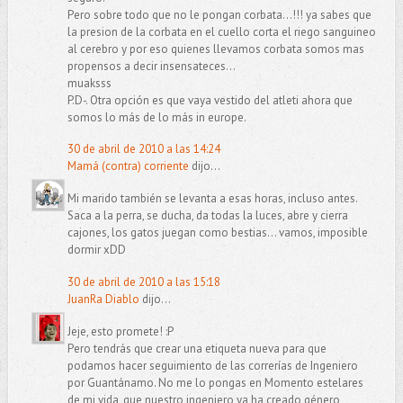
Pero sobre todo que no le pongan corbata...!!! ya sabes que
la presion de la corbata en el cuello corta el riego sanguineo
al cerebro y por eso quienes llevamos corbata somos mas
propensos a decir insensateces...
muaksss
P.D-. Otra opción es que vaya vestido del atleti ahora que
somos lo más de lo más in europe.
30 de abril de 2010 a las 14:24
Mamá (contra) corriente
dijo...
Mi marido también se levanta a esas horas, incluso antes.
Saca a la perra, se ducha, da todas la luces, abre y cierra
cajones, los gatos juegan como bestias... vamos, imposible
dormir xDD
30 de abril de 2010 a las 15:18
JuanRa Diablo
dijo...
Jeje, esto promete! :P
Pero tendrás que crear una etiqueta nueva para que
podamos hacer seguimiento de las correrías de Ingeniero
por Guantánamo. No me lo pongas en Momento estelares
de mi vida, que nuestro ingeniero ya ha creado género