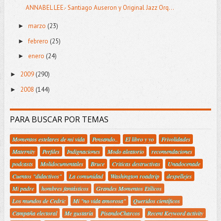
ANNABEL LEE.- Santiago Auseron y Original Jazz Orq...
marzo
(23)
►
febrero
(25)
►
enero
(24)
►
2009
(290)
►
2008
(144)
►
PARA BUSCAR POR TEMAS
Momentos estelares de mi vida
Pensando..
El libro y yo
Frivolidades
Maternity
Perfiles
Indignaciones
Modo aleatorio
recomendaciones
podcasts
Molidocumentales
Bruce
Criticas destructivas
Unadocenade
Cuentos "didactivos"
La comunidad
Washington roadtrip
despellejes
Mi padre
hombres fantásticos
Grandes Momentos Etílicos
Los mundos de Cedric
Mi "no vida amorosa"
Queridos científicos
Campaña electoral
Me gustaría
PisandoCharcos
Recent Keyword activity