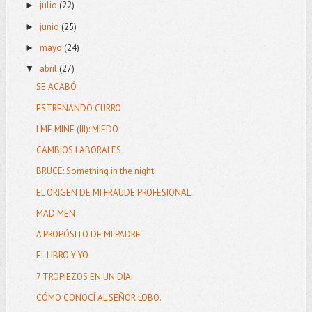
julio
(22)
►
junio
(25)
►
mayo
(24)
►
abril
(27)
▼
SE ACABÓ
ESTRENANDO CURRO
I ME MINE (III): MIEDO
CAMBIOS LABORALES
BRUCE: Something in the night
EL ORIGEN DE MI FRAUDE PROFESIONAL.
MAD MEN
A PROPÓSITO DE MI PADRE
EL LIBRO Y YO
7 TROPIEZOS EN UN DÍA.
CÓMO CONOCÍ AL SEÑOR LOBO.