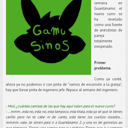
semana en
Guantánamo el
nuevo curro se
ha revelado
como una fuente
de anécdotas de
pareja
totalmente
inesperado.
Primer
problema.
Como ya conté,
ahora ya no podemos ir con pinta de “vamos de excursión a la granja”,
hay que llevar pinta de ingeniero jefe. Repaso al armario del ingeniero.
-
Moli, ¿cuántas camisas de las que hay aquí valen para el nuevo curro?
- …mmm..esta no, esta no, esta tampoco, esta tírala, esta ya sé que le tienes
cariño pero no te cabe ni de canto, está tiene los cuellos rozados…
mmmm..vale..te sirven para ir a Guantánamo 2..y una es de gemelos así
que tampoco. Tienes una camisa para ir a trabajar. Tienes que ir a comprar