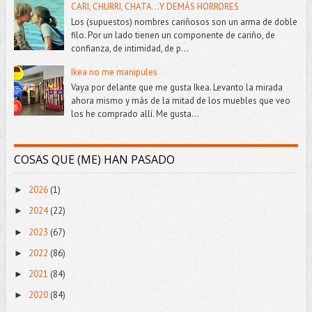
CARI, CHURRI, CHATA...Y DEMÁS HORRORES
Los (supuestos) nombres cariñosos son un arma de doble
filo. Por un lado tienen un componente de cariño, de
confianza, de intimidad, de p...
Ikea no me manipules
Vaya por delante que me gusta Ikea. Levanto la mirada
ahora mismo y más de la mitad de los muebles que veo
los he comprado allí. Me gusta...
COSAS QUE (ME) HAN PASADO
2026
(1)
►
2024
(22)
►
2023
(67)
►
2022
(86)
►
2021
(84)
►
2020
(84)
►