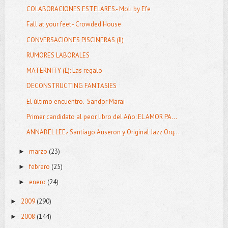
COLABORACIONES ESTELARES.- Moli by Efe
Fall at your feet.- Crowded House
CONVERSACIONES PISCINERAS (II)
RUMORES LABORALES
MATERNITY (L): Las regalo
DECONSTRUCTING FANTASIES
El último encuentro.- Sandor Marai
Primer candidato al peor libro del Año: EL AMOR PA...
ANNABEL LEE.- Santiago Auseron y Original Jazz Orq...
marzo
(23)
►
febrero
(25)
►
enero
(24)
►
2009
(290)
►
2008
(144)
►