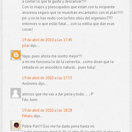
a comer lo que te guste y descansar!!!!
Con lo majos y preocupados que están con tu incipiente
anorexia seguro que se muestran encantados con el plan!!!!!
pd- y no te has reido con la foto obús del ingeniero????
entonces si que estás fatal....con la vidilla que dan esas
cosas!
19 de abril de 2010 a las 17:45
pilar
dijo...
Vaya..pues ahora me siento mejor!!!
a mi me funciona lo de la cervecita...como dicen que la
cebada es un ansiolitico natural...pues hala!
19 de abril de 2010 a las 17:53
Anónimo dijo...
ainnsss que me vas a dar pena y todo.... ;-P
Fdo: Jiom
19 de abril de 2010 a las 18:28
Pétalo
dijo...
Pobre Puri!!! Eso me ha dado pena hasta mí.
Lo del ingeniero, bestial. Yo el otro día le enseñé al mío una