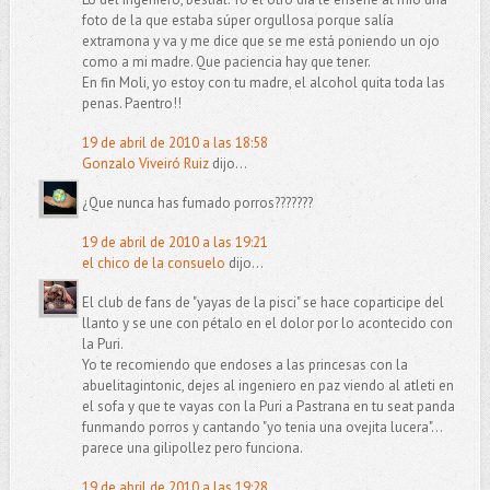
foto de la que estaba súper orgullosa porque salía
extramona y va y me dice que se me está poniendo un ojo
como a mi madre. Que paciencia hay que tener.
En fin Moli, yo estoy con tu madre, el alcohol quita toda las
penas. Paentro!!
19 de abril de 2010 a las 18:58
Gonzalo Viveiró Ruiz
dijo...
¿Que nunca has fumado porros???????
19 de abril de 2010 a las 19:21
el chico de la consuelo
dijo...
El club de fans de "yayas de la pisci" se hace coparticipe del
llanto y se une con pétalo en el dolor por lo acontecido con
la Puri.
Yo te recomiendo que endoses a las princesas con la
abuelitagintonic, dejes al ingeniero en paz viendo al atleti en
el sofa y que te vayas con la Puri a Pastrana en tu seat panda
funmando porros y cantando "yo tenia una ovejita lucera"...
parece una gilipollez pero funciona.
19 de abril de 2010 a las 19:28