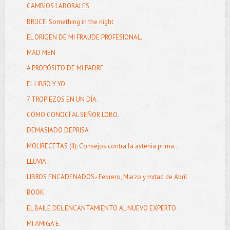
CAMBIOS LABORALES
BRUCE: Something in the night
EL ORIGEN DE MI FRAUDE PROFESIONAL.
MAD MEN
A PROPÓSITO DE MI PADRE
EL LIBRO Y YO
7 TROPIEZOS EN UN DÍA.
CÓMO CONOCÍ AL SEÑOR LOBO.
DEMASIADO DEPRISA
MOLIRECETAS (II): Consejos contra la astenia prima...
LLUVIA
LIBROS ENCADENADOS.- Febrero, Marzo y mitad de Abril
BOOK
EL BAILE DEL ENCANTAMIENTO AL NUEVO EXPERTO
MI AMIGA E.