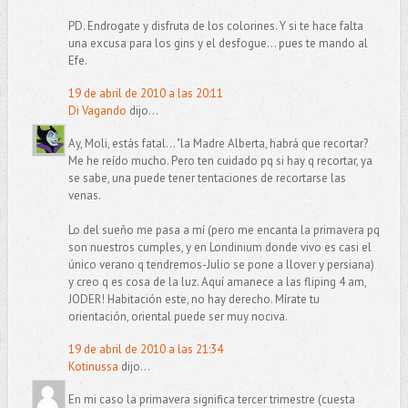
PD. Endrogate y disfruta de los colorines. Y si te hace falta
una excusa para los gins y el desfogue... pues te mando al
Efe.
19 de abril de 2010 a las 20:11
Di Vagando
dijo...
Ay, Moli, estás fatal... "la Madre Alberta, habrá que recortar?
Me he reído mucho. Pero ten cuidado pq si hay q recortar, ya
se sabe, una puede tener tentaciones de recortarse las
venas.
Lo del sueño me pasa a mí (pero me encanta la primavera pq
son nuestros cumples, y en Londinium donde vivo es casi el
único verano q tendremos-Julio se pone a llover y persiana)
y creo q es cosa de la luz. Aquí amanece a las fliping 4 am,
JODER! Habitación este, no hay derecho. Mírate tu
orientación, oriental puede ser muy nociva.
19 de abril de 2010 a las 21:34
Kotinussa
dijo...
En mi caso la primavera significa tercer trimestre (cuesta