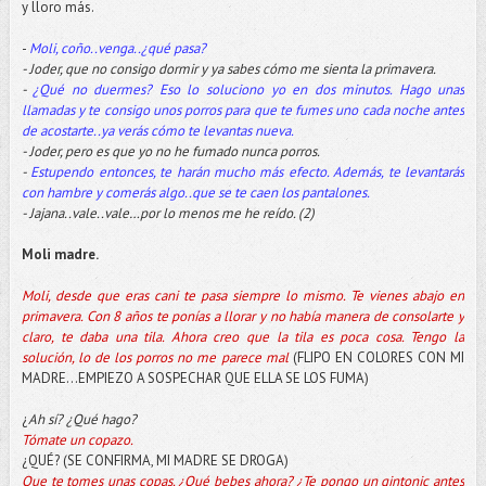
y lloro más.
-
Moli, coño..venga..¿qué pasa?
- Joder, que no consigo dormir y ya sabes cómo me sienta la primavera.
-
¿Qué no duermes? Eso lo soluciono yo en dos minutos. Hago unas
llamadas y te consigo unos porros para que te fumes uno cada noche antes
de acostarte..ya verás cómo te levantas nueva.
- Joder, pero es que yo no he fumado nunca porros.
-
Estupendo entonces, te harán mucho más efecto. Además, te levantarás
con hambre y comerás algo..que se te caen los pantalones.
- Jajana..vale..vale…por lo menos me he reído. (2)
Moli madre.
Moli, desde que eras cani te pasa siempre lo mismo. Te vienes abajo en
primavera. Con 8 años te ponías a llorar y no había manera de consolarte y
claro, te daba una tila. Ahora creo que la tila es poca cosa. Tengo la
solución, lo de los porros no me parece mal
(FLIPO EN COLORES CON MI
MADRE...EMPIEZO A SOSPECHAR QUE ELLA SE LOS FUMA)
¿
Ah sí? ¿Qué hago?
Tómate un copazo.
¿QUÉ? (SE CONFIRMA, MI MADRE SE DROGA)
Que te tomes unas copas. ¿Qué bebes ahora? ¿Te pongo un gintonic antes