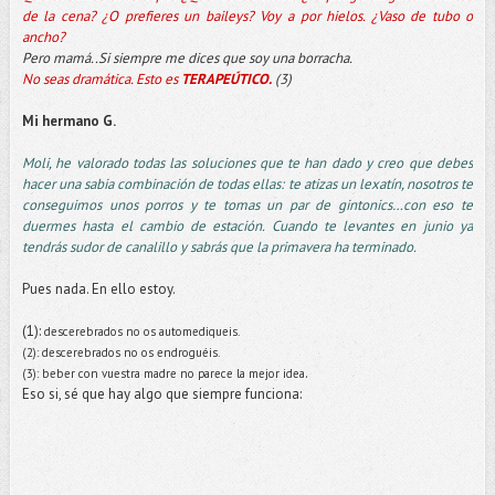
de la cena? ¿O prefieres un baileys? Voy a por hielos. ¿Vaso de tubo o
ancho?
Pero mamá..Si siempre me dices que soy una borracha.
No seas dramática. Esto es
TERAPEÚTICO.
(3)
Mi hermano G.
Moli, he valorado todas las soluciones que te han dado y creo que debes
hacer una sabia combinación de todas ellas: te atizas un lexatín, nosotros te
conseguimos unos porros y te tomas un par de gintonics…con eso te
duermes hasta el cambio de estación. Cuando te levantes en junio ya
tendrás sudor de canalillo y sabrás que la primavera ha terminado.
Pues nada. En ello estoy.
(1):
descerebrados no os automediqueis.
(2): descerebrados no os endroguéis.
.
(3): beber con vuestra madre no parece la mejor idea
Eso si, sé que hay algo que siempre funciona: