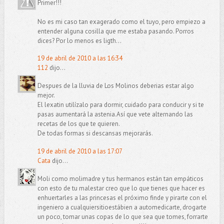
Primer!!!
No es mi caso tan exagerado como el tuyo, pero empiezo a
entender alguna cosilla que me estaba pasando. Porros
dices? Por lo menos es ligth...
19 de abril de 2010 a las 16:34
112
dijo...
Despues de la lluvia de Los Molinos deberias estar algo
mejor.
El lexatin utilízalo para dormir, cuidado para conducir y si te
pasas aumentará la astenia.Así que vete alternando las
recetas de los que te quieren.
De todas formas si descansas mejorarás.
19 de abril de 2010 a las 17:07
Cata
dijo...
Moli como molimadre y tus hermanos están tan empáticos
con esto de tu malestar creo que lo que tienes que hacer es
enhuertarles a las princesas el próximo finde y pirarte con el
ingeniero a cualquiersitioestábien a automedicarte, drogarte
un poco, tomar unas copas de lo que sea que tomes, forrarte