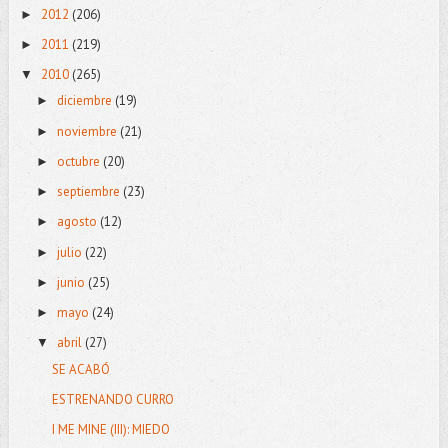
2012
(206)
►
2011
(219)
►
2010
(265)
▼
diciembre
(19)
►
noviembre
(21)
►
octubre
(20)
►
septiembre
(23)
►
agosto
(12)
►
julio
(22)
►
junio
(25)
►
mayo
(24)
►
abril
(27)
▼
SE ACABÓ
ESTRENANDO CURRO
I ME MINE (III): MIEDO