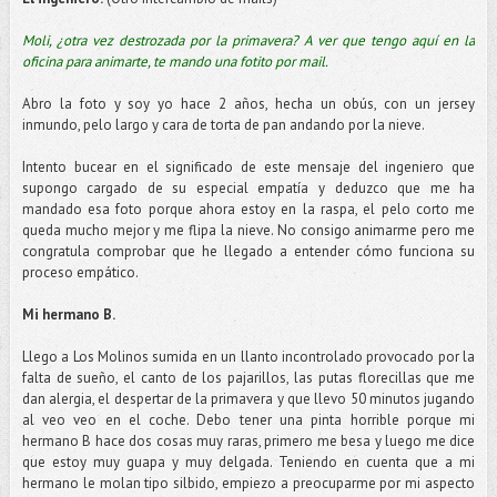
Moli, ¿otra vez destrozada por la primavera? A ver que tengo aquí en la
oficina para animarte, te mando una fotito por mail.
Abro la foto y soy yo hace 2 años, hecha un obús, con un jersey
inmundo, pelo largo y cara de torta de pan andando por la nieve.
Intento bucear en el significado de este mensaje del ingeniero que
supongo cargado de su especial empatía y deduzco que me ha
mandado esa foto porque ahora estoy en la raspa, el pelo corto me
queda mucho mejor y me flipa la nieve. No consigo animarme pero me
congratula comprobar que he llegado a entender cómo funciona su
proceso empático.
Mi hermano B.
Llego a Los Molinos sumida en un llanto incontrolado provocado por la
falta de sueño, el canto de los pajarillos, las putas florecillas que me
dan alergia, el despertar de la primavera y que llevo 50 minutos jugando
al veo veo en el coche. Debo tener una pinta horrible porque mi
hermano B hace dos cosas muy raras, primero me besa y luego me dice
que estoy muy guapa y muy delgada. Teniendo en cuenta que a mi
hermano le molan tipo silbido, empiezo a preocuparme por mi aspecto