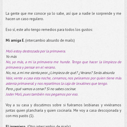
La gente que me conoce ya lo sabe, así que a nadie le sorprende y me
hacen un caso regulero.
Eso sí, este año tengo remedios para todos los gustos:
Mi amiga E
. (intercambio absurdo de mails)
Moli estoy destrozada por la primavera.
Yo más
No, yo más, a mi la primavera me hunde. Tengo que hacer la limpieza de
primavera y pensar en el verano
.
No, no, a mi me sienta peor. ¿Limpieza de qué? ¿Verano? Serás absurda
Vale, vente a casa esta noche, cenamos, nos peleamos por quien tiene más
astenia primaveral y nos repartimos la caja de lexatines que tengo.
Pero ¿qué vamos a cenar? Si no sabes cocinar.
Joder Moli, pues también nos pegamos por eso.
Voy a su casa y discutimos sobre si fuéramos lesbianas y viviéramos
juntas quien plancharía y quien cocinaría. Me voy a casa descojonada y
con mis pastis (1).
El ingeniero.
(Otro intercambio de mails)