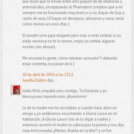
que dicen que lo llevan entre otro popurrí de de vitaminas y
aminoácidos, exceptuando el Pharmaton complex que a mí
siempre me ha funcionado muy bien) o si no, Bayas de Goji a
razón de unas 10 bayas en desayuno, almuerzo y cena, verás
cómo revives en unos días ;)
El lexatín sirve para relajarte pero más a nivel central, si no
estás nerviosa no te lo tomes, mejor un orfidal algunas
noches (sin abusar)...
Me encanta tu gente, cómo intentan animarte!!! deberías
estar contenta, no pasan de ti :)
20 de abril de 2010 a las 13:12
JuanRa Diablo
dijo...
Joder, Moli, empatía cero contigo. Tú llorando y yo
descojonao leyendo esto. ¡Buenísimo!
Lo de tu madre me ha recordado a cuando hace años un
amigo y yo estábamos escuchando a Gloria Lasso en mi
habitación. ¡A Gloria Lasso! (no se lo digas a nadie) y
entonces asomó mi madre la cabeza por la puerta y nos dijo
muy emocionada: ¡¡Nenes, Alaska en la tele!! y se fue