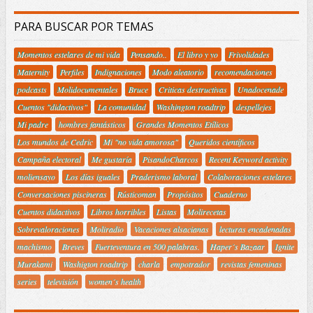
PARA BUSCAR POR TEMAS
Momentos estelares de mi vida
Pensando..
El libro y yo
Frivolidades
Maternity
Perfiles
Indignaciones
Modo aleatorio
recomendaciones
podcasts
Molidocumentales
Bruce
Criticas destructivas
Unadocenade
Cuentos "didactivos"
La comunidad
Washington roadtrip
despellejes
Mi padre
hombres fantásticos
Grandes Momentos Etílicos
Los mundos de Cedric
Mi "no vida amorosa"
Queridos científicos
Campaña electoral
Me gustaría
PisandoCharcos
Recent Keyword activity
moliensayo
Los días iguales
Praderismo laboral
Colaboraciones estelares
Conversaciones piscineras
Rústicoman
Propósitos
Cuaderno
Cuentos didactivos
Libros horribles
Listas
Molirecetas
Sobrevaloraciones
Moliradio
Vacaciones alsacianas
lecturas encadenadas
machismo
Breves
Fuerteventura en 500 palabras.
Haper´s Bazaar
Ignite
Murakami
Washigton roadtrip
charla
empotrador
revistas femeninas
series
televisión
women´s health