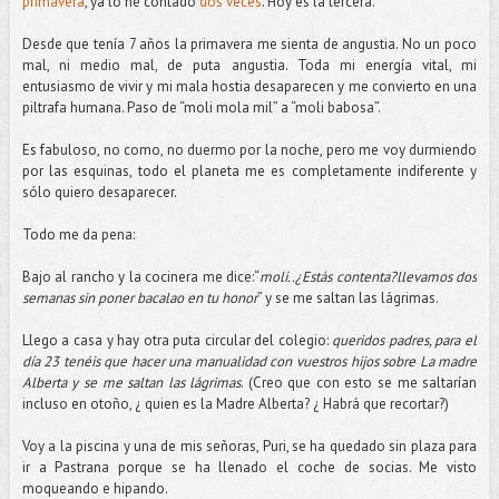
primavera
, ya lo he contado
dos veces
. Hoy es la tercera.
Desde que tenía 7 años la primavera me sienta de angustia. No un poco
mal, ni medio mal, de puta angustia. Toda mi energía vital, mi
entusiasmo de vivir y mi mala hostia desaparecen y me convierto en una
piltrafa humana. Paso de “moli mola mil” a “moli babosa”.
Es fabuloso, no como, no duermo por la noche, pero me voy durmiendo
por las esquinas, todo el planeta me es completamente indiferente y
sólo quiero desaparecer.
Todo me da pena:
Bajo al rancho y la cocinera me dice:“
moli..¿Estás contenta?llevamos dos
semanas sin poner bacalao en tu honor
” y se me saltan las lágrimas.
Llego a casa y hay otra puta circular del colegio:
queridos padres, para el
día 23 tenéis que hacer una manualidad con vuestros hijos sobre La madre
Alberta y se me saltan las lágrimas
. (Creo que con esto se me saltarían
incluso en otoño, ¿ quien es la Madre Alberta? ¿ Habrá que recortar?)
Voy a la piscina y una de mis señoras, Puri, se ha quedado sin plaza para
ir a Pastrana porque se ha llenado el coche de socias. Me visto
moqueando e hipando.