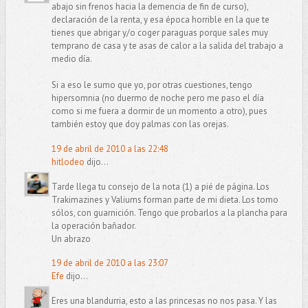
abajo sin frenos hacia la demencia de fin de curso),
declaración de la renta, y esa época horrible en la que te
tienes que abrigar y/o coger paraguas porque sales muy
temprano de casa y te asas de calor a la salida del trabajo a
medio día.
Si a eso le sumo que yo, por otras cuestiones, tengo
hipersomnia (no duermo de noche pero me paso el día
como si me fuera a dormir de un momento a otro), pues
también estoy que doy palmas con las orejas.
19 de abril de 2010 a las 22:48
hitlodeo
dijo...
Tarde llega tu consejo de la nota (1) a pié de página. Los
Trakimazines y Valiums forman parte de mi dieta. Los tomo
sólos, con guarnición. Tengo que probarlos a la plancha para
la operación bañador.
Un abrazo
19 de abril de 2010 a las 23:07
Efe
dijo...
Eres una blandurria, esto a las princesas no nos pasa. Y las