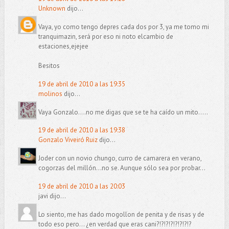
Unknown
dijo...
Vaya, yo como tengo depres cada dos por 3, ya me tomo mi
tranquimazin, será por eso ni noto elcambio de
estaciones,ejejee
Besitos
19 de abril de 2010 a las 19:35
molinos
dijo...
Vaya Gonzalo....no me digas que se te ha caído un mito.....
19 de abril de 2010 a las 19:38
Gonzalo Viveiró Ruiz
dijo...
Joder con un novio chungo, curro de camarera en verano,
cogorzas del millón...no se. Aunque sólo sea por probar...
19 de abril de 2010 a las 20:03
javi dijo...
Lo siento, me has dado mogollon de penita y de risas y de
todo eso pero... ¿en verdad que eras cani?!?!?!?!?!?!?!?