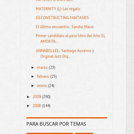
MATERNITY (L): Las regalo
DECONSTRUCTING FANTASIES
El último encuentro.- Sandor Marai
Primer candidato al peor libro del Año: EL
AMOR PA...
ANNABEL LEE.- Santiago Auseron y
Original Jazz Orq...
marzo
(23)
►
febrero
(25)
►
enero
(24)
►
2009
(290)
►
2008
(144)
►
PARA BUSCAR POR TEMAS