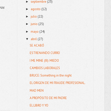
septiembre
(23)
►
ros
agosto
(12)
►
julio
(22)
►
junio
(25)
►
mayo
(24)
►
abril
(27)
▼
SE ACABÓ
ESTRENANDO CURRO
I ME MINE (III): MIEDO
CAMBIOS LABORALES
BRUCE: Something in the night
EL ORIGEN DE MI FRAUDE PROFESIONAL.
MAD MEN
A PROPÓSITO DE MI PADRE
EL LIBRO Y YO