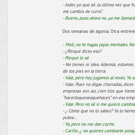
- Joder, yo que sé..la última vez que fu
me cambio de curro”.
-
Bueno, pues ahora no..ya me llamará
Dos semanas de agonía. Otra entrevi
-
Moli, no te hagas pajas mentales. No
- ¿Porqué dices eso?
-
Porque lo sé.
- No tienes ni idea. Además, estamos j
de los pies en la tierra.
-
Vale, pero hoy jugamos al revés. Yo s
- Vale. Pues no digas chorradas, dice
empresas son así, cien tios que tien
“hacerloqueseaquehaces” en esa empre
-
Vale. Pero no sé si me quiero cambiar
- ¿ Cómo que no lo sabes? Ya lo hemos
putea…
-
Ya, pero no me dan coche.
-
Cariño..¿ no quieres cambiarte porq