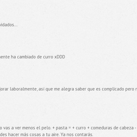
idados...
emente ha cambiado de curro xDDD
orar laboralmente, así que me alegra saber que es complicado pero 
 vas a ver menos el pelo. + pasta = + curro + comeduras de cabeza - 
des hacer más cosas a tu aire. Ya nos contarás.