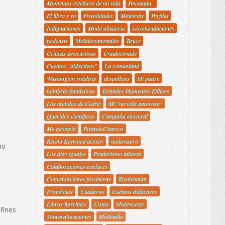
Momentos estelares de mi vida
Pensando..
El libro y yo
Frivolidades
Maternity
Perfiles
Indignaciones
Modo aleatorio
recomendaciones
podcasts
Molidocumentales
Bruce
Criticas destructivas
Unadocenade
Cuentos "didactivos"
La comunidad
Washington roadtrip
despellejes
Mi padre
hombres fantásticos
Grandes Momentos Etílicos
Los mundos de Cedric
Mi "no vida amorosa"
Queridos científicos
Campaña electoral
Me gustaría
PisandoCharcos
Recent Keyword activity
moliensayo
no
Los días iguales
Praderismo laboral
Colaboraciones estelares
Conversaciones piscineras
Rústicoman
Propósitos
Cuaderno
Cuentos didactivos
Libros horribles
Listas
Molirecetas
fines
Sobrevaloraciones
Moliradio