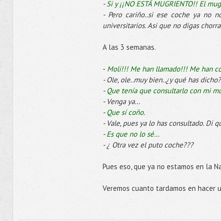
-
Si y ¡¡NO ESTÁ MUGRIENTO!! El mugr
- Pero cariño..si ese coche ya no 
universitarios. Asi que no digas chorra
A las 3 semanas.
-
Moli!!! Me han llamado!!! Me han co
- Ole, ole..muy bien..¿y qué has dicho?
-
Que tenía que consultarlo con mi mu
- Venga ya…
-
Que sí coño.
- Vale, pues ya lo has consultado. Di qu
-
Es que no lo sé…
- ¿ Otra vez el puto coche???
Pues eso, que ya no estamos en la 
Veremos cuanto tardamos en hacer un