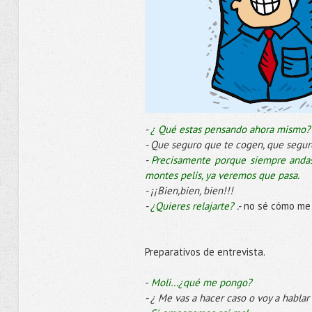
-
¿ Qué estas pensando ahora mismo?
- Que seguro que te cogen, que seguro
-
Precisamente porque siempre andas
montes pelis, ya veremos que pasa.
- ¡¡Bien,bien, bien!!!
-
¿Quieres relajarte?
.-
no sé cómo me
Preparativos de entrevista.
-
Moli…¿qué me pongo?
- ¿ Me vas a hacer caso o voy a hablar