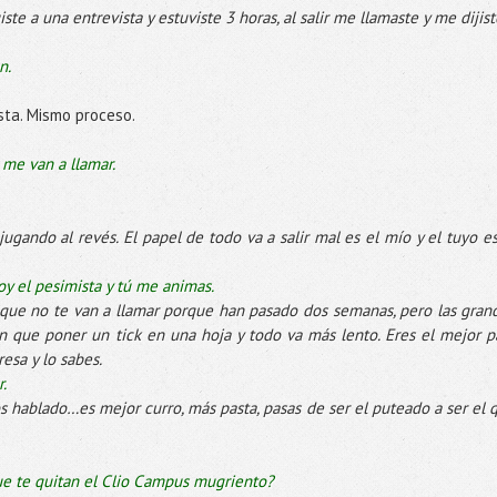
iste a una entrevista y estuviste 3 horas, al salir me llamaste y me dijiste
n.
sta. Mismo proceso.
 me van a llamar.
ugando al revés. El papel de todo va a salir mal es el mío y el tuyo es
oy el pesimista y tú me animas.
s que no te van a llamar porque han pasado dos semanas, pero las gran
en que poner un tick en una hoja y todo va más lento. Eres el mejor p
sa y lo sabes.
.
 hablado…es mejor curro, más pasta, pasas de ser el puteado a ser el 
ue te quitan el Clio Campus mugriento?