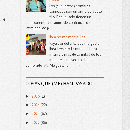
Los (supuestos) nombres
cariñosos son un arma de doble
filo. Por un lado tienen un
. A
componente de cariño, de confianza, de
intimidad, de p...
Ikea no me manipules
Vaya por delante que me gusta
Ikea. Levanto la mirada ahora
mismo y más de la mitad de los
muebles que veo los he
comprado allí. Me gusta...
COSAS QUE (ME) HAN PASADO
2026
(1)
►
2024
(22)
►
2023
(67)
►
2022
(86)
►