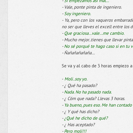
-
Si empezamos así mal…
- Vale, ponte pinta de ingeniero.
-
Soy ingeniero.
- Ya, pero con los vaqueros embarrados
no ser que lleves el excell entre los d
-
Que graciosa…vale…me cambio.
- Mucho mejor..tienes que llevar pinta
-
No sé porqué te hago caso si en tu v
- Ñañañañañaña…
Se va y al cabo de 3 horas empiezo a
-
Moli..soy yo.
- ¿ Qué ha pasado?
-
Nada. No ha pasado nada.
- ¿ Cóm que nada? Llevas 3 horas.
-
Ya bueno, pues eso. Me han contado qu
- ¿ Y qué has dicho?
-
¿Qué he dicho de qué?
- ¿ Has aceptado?
-
Pero moli!!!