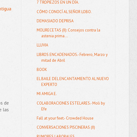
7 TROPIEZOS EN UN DÍA.
ntigua
CÓMO CONOCÍ AL SEÑOR LOBO.
DEMASIADO DEPRISA
MOLIRECETAS (II): Consejos contra la
astenia prima...
LLUVIA
LIBROS ENCADENADOS.- Febrero, Marzo y
mitad de Abril
BOOK
EL BAILE DEL ENCANTAMIENTO AL NUEVO
EXPERTO
MI AMIGA E.
os de
COLABORACIONES ESTELARES.- Moli by
Efe
e las
Fall at your feet.- Crowded House
CONVERSACIONES PISCINERAS (II)
RUMORES LABORALES