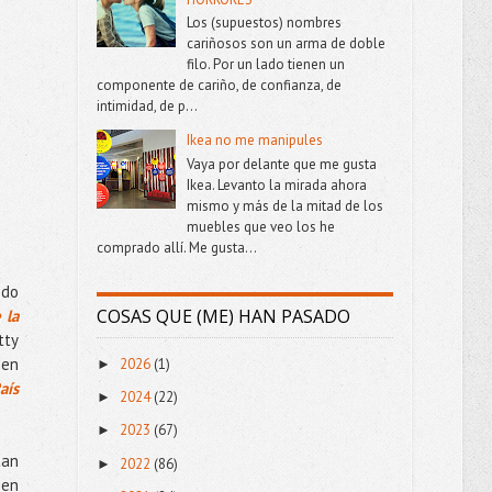
Los (supuestos) nombres
cariñosos son un arma de doble
filo. Por un lado tienen un
componente de cariño, de confianza, de
intimidad, de p...
Ikea no me manipules
Vaya por delante que me gusta
Ikea. Levanto la mirada ahora
mismo y más de la mitad de los
muebles que veo los he
comprado allí. Me gusta...
ndo
COSAS QUE (ME) HAN PASADO
 la
tty
 en
2026
(1)
►
aís
2024
(22)
►
2023
(67)
►
tan
2022
(86)
►
 en