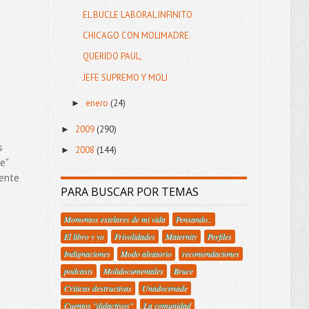
EL BUCLE LABORAL INFINITO
CHICAGO CON MOLIMADRE.
QUERIDO PAUL,
JEFE SUPREMO Y MOLI
enero
(24)
►
2009
(290)
►
s
2008
(144)
►
e"
mente
PARA BUSCAR POR TEMAS
Momentos estelares de mi vida
Pensando..
El libro y yo
Frivolidades
Maternity
Perfiles
Indignaciones
Modo aleatorio
recomendaciones
podcasts
Molidocumentales
Bruce
Criticas destructivas
Unadocenade
Cuentos "didactivos"
La comunidad