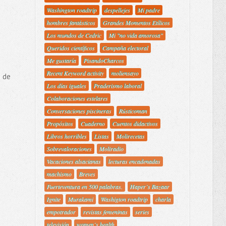
Washington roadtrip
despellejes
Mi padre
hombres fantásticos
Grandes Momentos Etílicos
Los mundos de Cedric
Mi "no vida amorosa"
Queridos científicos
Campaña electoral
Me gustaría
PisandoCharcos
Recent Keyword activity
moliensayo
o de
Los días iguales
Praderismo laboral
Colaboraciones estelares
Conversaciones piscineras
Rústicoman
Propósitos
Cuaderno
Cuentos didactivos
Libros horribles
Listas
Molirecetas
Sobrevaloraciones
Moliradio
Vacaciones alsacianas
lecturas encadenadas
machismo
Breves
Fuerteventura en 500 palabras.
Haper´s Bazaar
Ignite
Murakami
Washigton roadtrip
charla
empotrador
revistas femeninas
series
televisión
women´s health