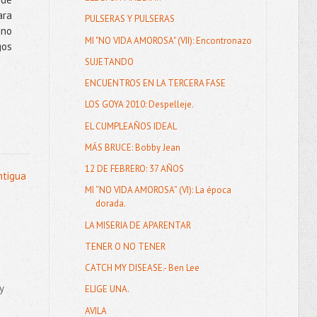
ara
PULSERAS Y PULSERAS
 no
MI "NO VIDA AMOROSA" (VII): Encontronazo
gos
SUJETANDO
ENCUENTROS EN LA TERCERA FASE
LOS GOYA 2010: Despelleje.
EL CUMPLEAÑOS IDEAL
MÁS BRUCE: Bobby Jean
12 DE FEBRERO: 37 AÑOS
ntigua
MI “NO VIDA AMOROSA” (VI): La época
dorada.
LA MISERIA DE APARENTAR
TENER O NO TENER
CATCH MY DISEASE.- Ben Lee
y
ELIGE UNA.
AVILA