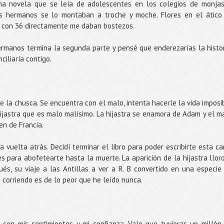
na novela que se leía de adolescentes en los colegios de monjas
s hermanos se lo montaban a troche y moche. Flores en el ático
a, con 36 directamente me daban bostezos.
rmanos termina la segunda parte y pensé que enderezarías la histor
ciliaría contigo.
e la chusca. Se encuentra con el malo, intenta hacerle la vida imposi
ijastra que es malo malísimo. La hijastra se enamora de Adam y el m
en de Francia.
 vuelta atrás. Decidí terminar el libro para poder escribirte esta ca
es para abofetearte hasta la muerte. La aparición de la hijastra llor
s, su viaje a las Antillas a ver a R. B convertido en una especie
 corriendo es de lo peor que he leído nunca.
con mis sentimientos y mi confianza. Vale que tuvieras un millón