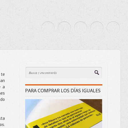
 te
tan
e a
PARA COMPRAR LOS DÍAS IGUALES
nes
ado
sta
os.