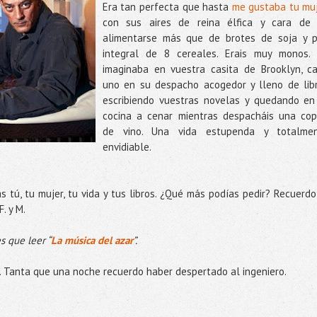
Era tan perfecta que hasta
me gustaba tu mu
con sus aires de reina élfica y cara de
alimentarse más que de brotes de soja y 
integral de 8 cereales. Erais muy monos.
imaginaba en vuestra casita de Brooklyn, c
uno en su despacho acogedor y lleno de lib
escribiendo vuestras novelas y quedando en
cocina a cenar mientras despacháis una cop
de vino. Una vida estupenda y totalme
envidiable.
 tú, tu mujer, tu vida y tus libros. ¿Qué más podías pedir? Recuerdo
. y M.
s que leer “
La música del azar
”.
al. Tanta que una noche recuerdo haber despertado al ingeniero.