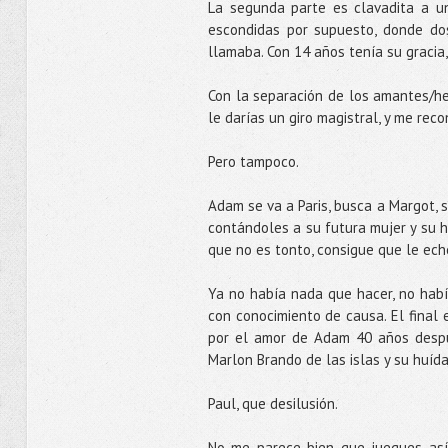
La segunda parte es clavadita a u
escondidas por supuesto, donde do
llamaba. Con 14 años tenía su graci
Con la separación de los amantes/he
le darías un giro magistral, y me recon
Pero tampoco.
Adam se va a Paris, busca a Margot, s
contándoles a su futura mujer y su h
que no es tonto, consigue que le ech
Ya no había nada que hacer, no había
con conocimiento de causa. El final 
por el amor de Adam 40 años despué
Marlon Brando de las islas y su huída
Paul, que desilusión.
No me parece bien que juegues así 