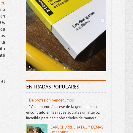
jer
,
 no
pan
 Os
ada
ros
 la
ita
nte
 el
ENTRADAS POPULARES
De profesión, vendehúmos
"Vendehúmos", dícese de la gente que ha
encontrado en las redes sociales un altavoz
increíble para decir obviedades de manera...
CARI, CHURRI, CHATA...Y DEMÁS
HORRORES