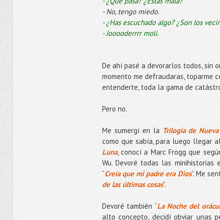
-
¿Qué pasa? ¿Estás mala?
- No, tengo miedo.
-
¿Has escuchado algo? ¿Son los vecin
-
Jooooderrrr moli.
De ahí pasé a devorarlos todos, sin 
momento me defraudaras, toparme con 
entenderte, toda la gama de catástrof
Pero no.
Me sumergí en la
Trilogía de Nueva
como que sabía, para luego llegar a
Luna
, conocí a Marc Frogg que según
Wu. Devoré todas las minihistorias 
“
Creía que mi padre era Dios
”. Me sen
de las últimas cosas
”.
Devoré también “
La Noche del orácu
alto concepto, decidí obviar unas