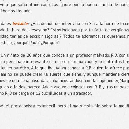
vela que salía al mercado. Las ignoré por la buena marcha de nues
uí hemos llegado.
erda es
Invisible
? ¿Has dejado de beber vino con Siri a la hora de la c
sde la hora del desayuno? Estoy indignada por tu falta de vergüenz
sidad tenías de escribir algo así? Todos te adoramos, te queremos, 
estigio, ¿porqué Paul? ¿Por qué?
. Un niñato de 20 años que conoce a un profesor malvado, R.B, con 
ico personaje interesante es el profesor malvado y lo maltratas ha
alguien patético. A lo que iba, Adam conoce a R.B, quien le ofrece pa
Adam no se puede creer la suerte que tiene, y aunque mantiene cier
pués de una cena absurda, acaba acostándose con la supermujer, Marg
uido ella desaparece. Adam vuelve a coincidir con R. B y tras un pase
o R. B se carga de 12 cuchilladas a un atracador.
é: el protagonista es imbécil, pero el malo mola. Me sobra la melif