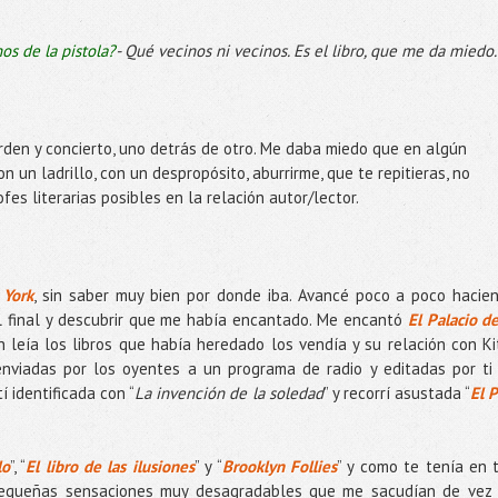
os de la pistola?
- Qué vecinos ni vecinos. Es el libro, que me da miedo.
orden y concierto, uno detrás de otro. Me daba miedo que en algún
un ladrillo, con un despropósito, aburrirme, que te repitieras, no
es literarias posibles en la relación autor/lector.
 York
, sin saber muy bien por donde iba. Avancé poco a poco hacie
l final y descubrir que me había encantado. Me encantó
El Palacio de
 leía los libros que había heredado los vendía y su relación con Ki
enviadas por los oyentes a un programa de radio y editadas por ti
tí identificada con “
La invención de la soledad
” y recorrí asustada “
El P
lo
”, “
El libro de las ilusiones
” y “
Brooklyn Follies
” y como te tenía en 
 pequeñas sensaciones muy desagradables que me sacudían de vez