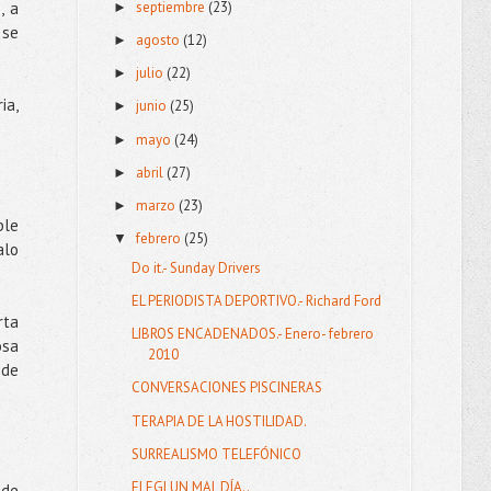
septiembre
(23)
, a
►
 se
agosto
(12)
►
julio
(22)
►
ia,
junio
(25)
►
mayo
(24)
►
abril
(27)
►
marzo
(23)
►
ble
febrero
(25)
▼
alo
Do it.- Sunday Drivers
EL PERIODISTA DEPORTIVO.- Richard Ford
rta
LIBROS ENCADENADOS.- Enero- febrero
osa
2010
 de
CONVERSACIONES PISCINERAS
TERAPIA DE LA HOSTILIDAD.
SURREALISMO TELEFÓNICO
ELEGI UN MAL DÍA..
 de