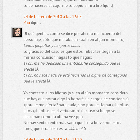
Lo de hacerse el cojo, me lo copio a mi a tiro fijo...)
24 de febrero de 2010 a las 16:08
Pau
dijo...
Uf qué gente... como se dice por ahí (no me acuerdo del
personaje, sólo que mataba un koala en algún momento)
tantos gilipollas y tan pocas balas
Lo gracioso del caso es que estos imbéciles llegan a la
misma conclusión hagas lo que hagas:
a)
oh, me ha dedicado una entrada, he conseguido que le
afecte
JÁ
b)
oh, no hace nada, se está haciendo la digna, he conseguido
que le afecte
JÁ
Yo contesto a los idiotas (y si en algún momento considero
que hay que borrar algo lo borraré sin cargos de conciencia)
¿porque me afecta? para nada, sino porque llamar gilipollas
a los gilipollas ¡es divertidísimo! (incluso si luego se
disculpan como la última vez jijiji)
No hay sentimiento más sano que la ira breve por estos
lares, que otra cosa es la
vida real
:S
24 de febrero de 2010 a las 16:10