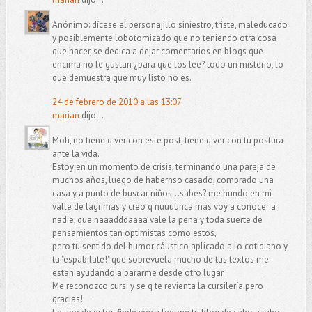
Anónimo: dícese el personajillo siniestro, triste, maleducado
y posiblemente lobotomizado que no teniendo otra cosa
que hacer, se dedica a dejar comentarios en blogs que
encima no le gustan ¿para que los lee? todo un misterio, lo
que demuestra que muy listo no es.
24 de febrero de 2010 a las 13:07
marian
dijo...
Moli, no tiene q ver con este post, tiene q ver con tu postura
ante la vida.
Estoy en un momento de crisis, terminando una pareja de
muchos años, luego de habernso casado, comprado una
casa y a punto de buscar niños...sabes? me hundo en mi
valle de lágrimas y creo q nuuuunca mas voy a conocer a
nadie, que naaadddaaaa vale la pena y toda suerte de
pensamientos tan optimistas como estos,
pero tu sentido del humor cáustico aplicado a lo cotidiano y
tu "espabilate!" que sobrevuela mucho de tus textos me
estan ayudando a pararme desde otro lugar.
Me reconozco cursi y se q te revienta la cursilería pero
gracias!