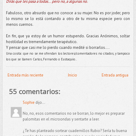
Dirás que les pasa a todas... pero no, a algunas no.
Fabuloso, otro absurdo que no conoce a su mujer. No es por joder, pero
lo mismo se lo está contando a otro de tu misma especie pero con
menos cuernos.
En fin, que ya estoy de un humor estupendo. Gracias Anónimos, soltar
hostilidad es tremendamente terapéutico.
Y pensar que casi me lo pierdo cuando medité si borrarlos....
Una cosita: que no se me ofendan los lectores/comentadores no citados, y tampoco
los que se llamen Carlos, Fernando o Eustaquio..
Entrada más reciente
Inicio
Entrada antigua
55 comentarios:
Sophie
dijo...
No, no, esos comentarios no se borran, lo mejor es preparar
palomitas en el microondas y sentarte a leer.
¿Te has planteado sortear cuadernillos Rubio? Sería tu buena