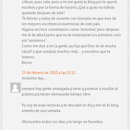
críticas, pues vale, pero a mi me gusta tu blog por lo que tú
escribes y por la forma de hacerlo.¡Qué a gusto te habrás
quedado despues de éste!
Te felicito y estoy de acuerdo con Gonzalo en que eres de
los mejores escritores/columnistas de este país.
Alguna vez hice comentarios como "anónimo", pero despues
me di de alta.Espero que no te molestaran los primeros solo
por "anónimos".
Como me dice a mi la gente ¡ay hija que Dios te de mucha
salud! y que cumplas muchos más... y nosotros que te
leamos.
Besos
25 de febrero de 2010 a las 11:11
Anónimo dijo...
siempre hay gente amargada,q tiene q ponerse a insultar al
prójimo,pq tienen demasaido tiempo libre.
Yo soy de esas lectoras,q te descubrí un día,y me leí el blog
enterito,de una sentada.
Ahora,entro todos los días y te tengo en favoritos.