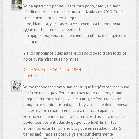
Yo he aparecido por aqui hace muy poco, pero ya puedo
añadir tu blog ente mis lecturas realizadas en 2010. Con el
consiguiente mosqueo parejil:
- Joe, Manuela, ya estas otra vez leyendo a tu civernovia...
¡¡¡Que no llegamos al cineeeee!!!
- Jajajaj, espera, verás que te cuente la última del Ingeniero...
Jajajaja.
Y a los anónimos pues nada, ellos solo se lo dicen todo. Si
no te gusta mirar, pues no mires.
24 de febrero de 2010 a las 13:44
Juliet
dijo...
Yo me reconozco como una de las que llegó tarde, y se puso
al día en un pis-pas. Pero como hay tanto que leer, cuando
tengo un momento de paz en el curro, de “escurquis” me
pongo a leer entradas antiguas. Hay veces que deben pensar
que estoy loca cuando empiezo a reír a carcajada…
Reconozco que me mola no leer en dos días, para después
poder leer dos entradas de golpe (qué friki). En fin, los
anónimos es un fenómeno blog que en realidad mola. Si
tienes anónimos es porque ya eres suficientemente