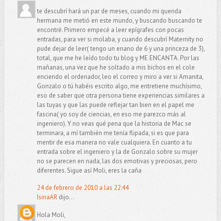
te descubrí hará un par de meses, cuando mi querida
hermana me metió en este mundo, y buscando buscando te
encontré. Primero empecé a leer epígrafes con pocas
entradas, para ver si molaba, y cuando descubrí Maternity no
pude dejar de leer( tengo un enano de 6 y una princeza de 3),
total, que me he leído todo tu blog y ME ENCANTA. Por las
mañanas, una vez que he soltado a mis bichos en el cole
enciendo el ordenador, leo el correo y miro a ver si Amanita,
Gonzalo o tú habéis escrito algo, me entretiene muchísimo,
eso de saber que otra persona tiene experiencias similares a
las tuyas y que las puede reflejar tan bien en el papel me
fascina( yo soy de ciencias, en eso me parezco más al
ingeniero). Y no veas qué pena que la historia de Mac se
terminara, a mí también me tenía flipada, si es que para
mentir de esa manera no vale cualquiera. En cuanto a tu
entrada sobre el ingeniero y la de Gonzalo sobre su mujer
no se parecen en nada, las dos emotivas y preciosas, pero
diferentes. Sigue así Moli, eres la caña
24 de febrero de 2010 a las 22:44
IsinaAR
dijo...
Hola Moli,