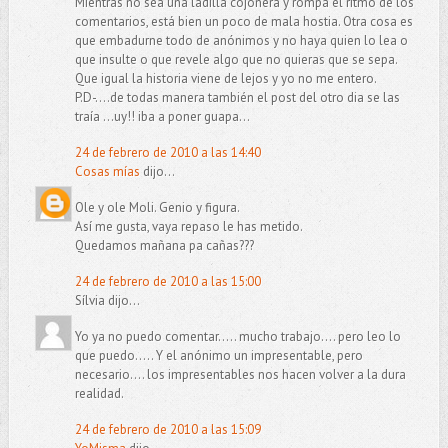
Mientras no sea una ladilla cojonera y rompa el ritmo de los
comentarios, está bien un poco de mala hostia. Otra cosa es
que embadurne todo de anónimos y no haya quien lo lea o
que insulte o que revele algo que no quieras que se sepa.
Que igual la historia viene de lejos y yo no me entero.
P.D-….de todas manera también el post del otro dia se las
traía …uy!! iba a poner guapa…
24 de febrero de 2010 a las 14:40
Cosas mías
dijo...
Ole y ole Moli. Genio y figura.
Así me gusta, vaya repaso le has metido.
Quedamos mañana pa cañas???
24 de febrero de 2010 a las 15:00
Sílvia dijo...
Yo ya no puedo comentar..... mucho trabajo.... pero leo lo
que puedo..... Y el anónimo un impresentable, pero
necesario.... los impresentables nos hacen volver a la dura
realidad.
24 de febrero de 2010 a las 15:09