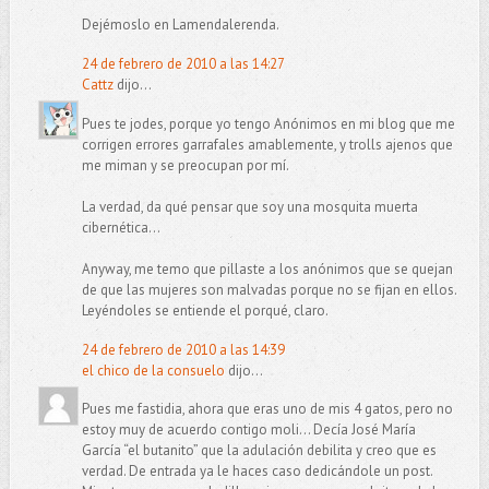
Dejémoslo en Lamendalerenda.
24 de febrero de 2010 a las 14:27
Cattz
dijo...
Pues te jodes, porque yo tengo Anónimos en mi blog que me
corrigen errores garrafales amablemente, y trolls ajenos que
me miman y se preocupan por mí.
La verdad, da qué pensar que soy una mosquita muerta
cibernética...
Anyway, me temo que pillaste a los anónimos que se quejan
de que las mujeres son malvadas porque no se fijan en ellos.
Leyéndoles se entiende el porqué, claro.
24 de febrero de 2010 a las 14:39
el chico de la consuelo
dijo...
Pues me fastidia, ahora que eras uno de mis 4 gatos, pero no
estoy muy de acuerdo contigo moli... Decía José María
García “el butanito” que la adulación debilita y creo que es
verdad. De entrada ya le haces caso dedicándole un post.