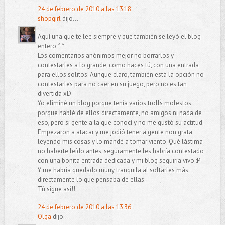
24 de febrero de 2010 a las 13:18
shopgirl
dijo...
Aquí una que te lee siempre y que también se leyó el blog
entero ^^
Los comentarios anónimos mejor no borrarlos y
contestarles a lo grande, como haces tú, con una entrada
para ellos solitos. Aunque claro, también está la opción no
contestarles para no caer en su juego, pero no es tan
divertida xD
Yo eliminé un blog porque tenía varios trolls molestos
porque hablé de ellos directamente, no amigos ni nada de
eso, pero sí gente a la que conocí y no me gustó su actitud.
Empezaron a atacar y me jodió tener a gente non grata
leyendo mis cosas y lo mandé a tomar viento. Qué lástima
no haberte leído antes, seguramente les habría contestado
con una bonita entrada dedicada y mi blog seguiría vivo :P
Y me habría quedado muuy tranquila al soltarles más
directamente lo que pensaba de ellas.
Tú sigue así!!
24 de febrero de 2010 a las 13:36
Olga
dijo...