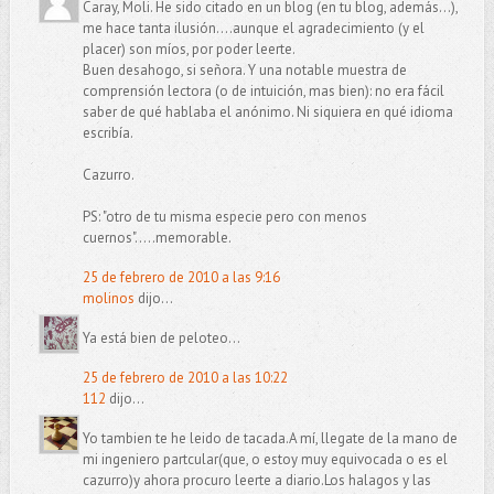
Caray, Moli. He sido citado en un blog (en tu blog, además...),
me hace tanta ilusión....aunque el agradecimiento (y el
placer) son míos, por poder leerte.
Buen desahogo, si señora. Y una notable muestra de
comprensión lectora (o de intuición, mas bien): no era fácil
saber de qué hablaba el anónimo. Ni siquiera en qué idioma
escribía.
Cazurro.
PS: "otro de tu misma especie pero con menos
cuernos".....memorable.
25 de febrero de 2010 a las 9:16
molinos
dijo...
Ya está bien de peloteo...
25 de febrero de 2010 a las 10:22
112
dijo...
Yo tambien te he leido de tacada.A mí, llegate de la mano de
mi ingeniero partcular(que, o estoy muy equivocada o es el
cazurro)y ahora procuro leerte a diario.Los halagos y las