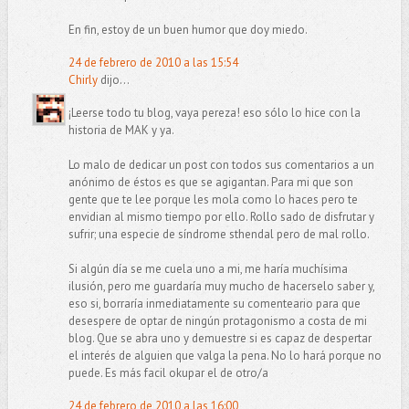
En fin, estoy de un buen humor que doy miedo.
24 de febrero de 2010 a las 15:54
Chirly
dijo...
¡Leerse todo tu blog, vaya pereza! eso sólo lo hice con la
historia de MAK y ya.
Lo malo de dedicar un post con todos sus comentarios a un
anónimo de éstos es que se agigantan. Para mi que son
gente que te lee porque les mola como lo haces pero te
envidian al mismo tiempo por ello. Rollo sado de disfrutar y
sufrir; una especie de síndrome sthendal pero de mal rollo.
Si algún día se me cuela uno a mi, me haría muchísima
ilusión, pero me guardaría muy mucho de hacerselo saber y,
eso si, borraría inmediatamente su comenteario para que
desespere de optar de ningún protagonismo a costa de mi
blog. Que se abra uno y demuestre si es capaz de despertar
el interés de alguien que valga la pena. No lo hará porque no
puede. Es más facil okupar el de otro/a
24 de febrero de 2010 a las 16:00