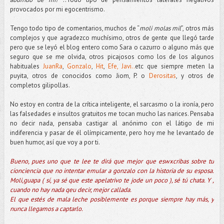
provocados por mi egocentrismo.
Tengo todo tipo de comentarios, muchos de “
moli molas mil
”, otros más
complejos y que agradezco muchísimo, otros de gente que llegó tarde
pero que se leyó el blog entero como Sara o cazurro o alguno más que
seguro que se me olvida, otros picajosos como los de los algunos
habituales
JuanRa
,
Gonzalo
,
Hit
,
Efe,
Javi..
etc que siempre meten la
puyita, otros de conocidos como Jiom, P. o
Derositas
, y otros de
completos gilipollas.
No estoy en contra de la crítica inteligente, el sarcasmo o la ironía, pero
las falsedades e insultos gratuitos me tocan mucho las narices. Pensaba
no decir nada, pensaba castigar al anónimo con el látigo de mi
indiferencia y pasar de él olímpicamente, pero hoy me he levantado de
buen humor, así que voy a por ti.
Bueno, pues uno que te lee te dirá que mejor que eswxcribas sobre tu
cionciencia que no intentar emular a gonzalo con la historia de su esposa.
Moli,guapa ( sí, ya sé que este apelatrivo te jode un poco ), sé tú chata. Y ,
cuando no hay nada qeu decir, mejor callada.
El que estés de mala leche posiblemente es porque siempre hay más, y
nunca llegamos a captarlo.