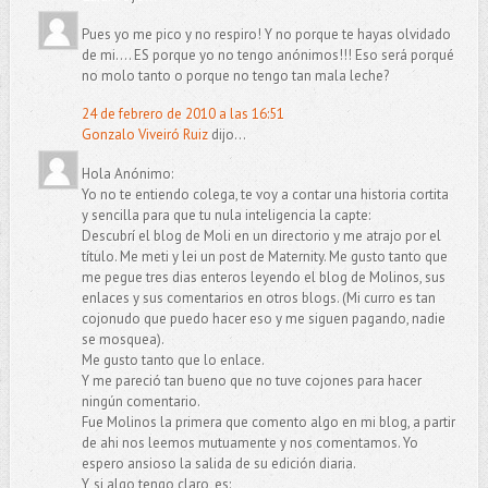
Pues yo me pico y no respiro! Y no porque te hayas olvidado
de mi.... ES porque yo no tengo anónimos!!! Eso será porqué
no molo tanto o porque no tengo tan mala leche?
24 de febrero de 2010 a las 16:51
Gonzalo Viveiró Ruiz
dijo...
Hola Anónimo:
Yo no te entiendo colega, te voy a contar una historia cortita
y sencilla para que tu nula inteligencia la capte:
Descubrí el blog de Moli en un directorio y me atrajo por el
título. Me meti y lei un post de Maternity. Me gusto tanto que
me pegue tres dias enteros leyendo el blog de Molinos, sus
enlaces y sus comentarios en otros blogs. (Mi curro es tan
cojonudo que puedo hacer eso y me siguen pagando, nadie
se mosquea).
Me gusto tanto que lo enlace.
Y me pareció tan bueno que no tuve cojones para hacer
ningún comentario.
Fue Molinos la primera que comento algo en mi blog, a partir
de ahi nos leemos mutuamente y nos comentamos. Yo
espero ansioso la salida de su edición diaria.
Y, si algo tengo claro, es: