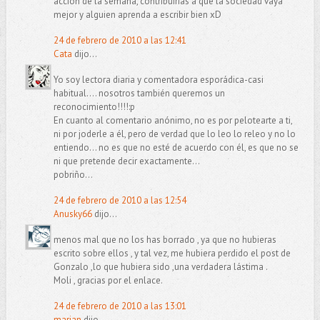
acción de la semana, contribuirías a que la sociedad vaya
mejor y alguien aprenda a escribir bien xD
24 de febrero de 2010 a las 12:41
Cata
dijo...
Yo soy lectora diaria y comentadora esporádica-casi
habitual.... nosotros también queremos un
reconocimiento!!!!:p
En cuanto al comentario anónimo, no es por pelotearte a ti,
ni por joderle a él, pero de verdad que lo leo lo releo y no lo
entiendo... no es que no esté de acuerdo con él, es que no se
ni que pretende decir exactamente...
pobriño...
24 de febrero de 2010 a las 12:54
Anusky66
dijo...
menos mal que no los has borrado , ya que no hubieras
escrito sobre ellos , y tal vez, me hubiera perdido el post de
Gonzalo ,lo que hubiera sido ,una verdadera lástima .
Moli , gracias por el enlace.
24 de febrero de 2010 a las 13:01
marian
dijo...