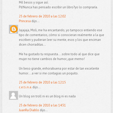
Mil besos y sigue así.
Pd:Nunca has pensado escribir un libro?yo lo compraría.
25 de febrero de 2010 a las 12:02
Princesa
dijo...
Jajajaja, Moli, me ha encantando, yo tampoco entiendo ese
tipo de comentarios, cómo si conocieran realmente a la que
escriben y pudieran leer su mente, esos y los que enciman
dicen chorraditas...
Me ha gustado tu respuesta....sobre todo al que dice que
mujer no tiene cambios de humor, ¡que memo!
Un beso grande, enhorabuena por estar de tan excelente
humor....a ver si me contagias un poquito.
25 de febrero de 2010 a las 12:15
c.e.t.i.n.a.
dijo...
Un blog sin troll ni es un blog ni es nada
25 de febrero de 2010 a las 14:51
JuanRa Diablo
dijo...