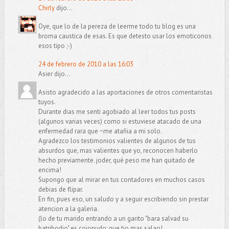
Chirly
dijo...
Oye, que lo de la pereza de leerme todo tu blog es una
broma caustica de esas. Es que detesto usar los emoticonos
esos tipo ;-)
24 de febrero de 2010 a las 16:03
Asier dijo...
Asisto agradecido a las aportaciones de otros comentaristas
tuyos.
Durante dias me senti agobiado al leer todos tus posts
(algunos varias veces) como si estuviese atacado de una
enfermedad rara que ~me atañia a mi solo.
Agradezco los testimonios valientes de algunos de tus
absurdos que, mas valientes que yo, reconocen haberlo
hecho previamente. joder, qué peso me han quitado de
encima!
Supongo que al mirar en tus contadores en muchos casos
debias de flipar.
En fin, pues eso, un saludo y a seguir escribiendo sin prestar
atencion a la galeria.
(lo de tu marido entrando a un garito "bara salvad su
batribodio" es cojonudo; que tio mas salao!