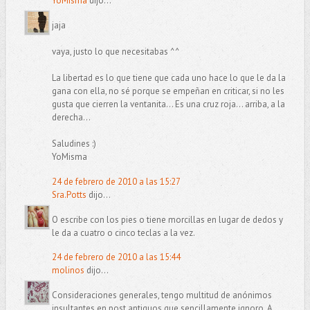
YoMisma
dijo...
jaja
vaya, justo lo que necesitabas ^^
La libertad es lo que tiene que cada uno hace lo que le da la
gana con ella, no sé porque se empeñan en criticar, si no les
gusta que cierren la ventanita... Es una cruz roja... arriba, a la
derecha...
Saludines :)
YoMisma
24 de febrero de 2010 a las 15:27
Sra.Potts
dijo...
O escribe con los pies o tiene morcillas en lugar de dedos y
le da a cuatro o cinco teclas a la vez.
24 de febrero de 2010 a las 15:44
molinos
dijo...
Consideraciones generales, tengo multitud de anónimos
insultantes en post antiguos que sencillamente ignoro. A