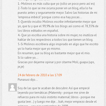
1.- Molinos es más culta que yo (sólo un poco pero así es)
2.-Todo lo que se me ocurra poner en un blog, ella lo ha
puesto antes y seguramente mejor. Salvo las historias de mi
"empresa imbécil" porque como esa hay pocas...
3.-Querido inculto: Molinos escribe infinitamente mejor que
yo, que tu y que el 99,9% de los blogs así como el 78,35% de
los libros editados en español.
4.- Que yo escriba una historia sobre mi mujer, no inutiliza el
hablar de los respectivos a todos los que tienen un blog.
5.-Si Molinos escribiera algo inspirado en algo que he escrito
yo lo haría mejor que yo mismo.
En resumen, que su blog es bastante mejor que el mio.
Si lo sabre yo...
Gracias por dejarme opinar y por citarme Moli, guapa (ups,
je,je)
24 de febrero de 2010 a las 17:09
Punasusi dijo...
Soy de las que te acaban de descubrir. Así que empecé
leyendo por temáticas (Maternity - porque me sirve de
refuerzo para mi nulo instinto maternal; libros - porque me
gusta leer...) y luego me dije... bah, mejor empiezo desde el