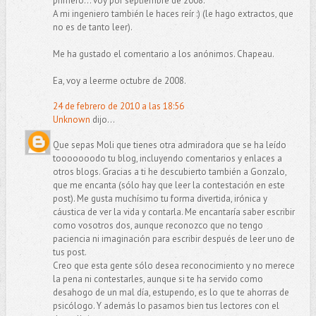
primero... voy por septiembre de 2008.
A mi ingeniero también le haces reír :) (le hago extractos, que
no es de tanto leer).
Me ha gustado el comentario a los anónimos. Chapeau.
Ea, voy a leerme octubre de 2008.
24 de febrero de 2010 a las 18:56
Unknown
dijo...
Que sepas Moli que tienes otra admiradora que se ha leído
tooooooodo tu blog, incluyendo comentarios y enlaces a
otros blogs. Gracias a ti he descubierto también a Gonzalo,
que me encanta (sólo hay que leer la contestación en este
post). Me gusta muchísimo tu forma divertida, irónica y
cáustica de ver la vida y contarla. Me encantaría saber escribir
como vosotros dos, aunque reconozco que no tengo
paciencia ni imaginación para escribir después de leer uno de
tus post.
Creo que esta gente sólo desea reconocimiento y no merece
la pena ni contestarles, aunque si te ha servido como
desahogo de un mal día, estupendo, es lo que te ahorras de
psicólogo. Y además lo pasamos bien tus lectores con el