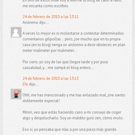
En uno de estos finde voy a leerme tu blog de cabo a rabo,
me encanta como escribes.
24 de febrero de 2010 a las 13:11
Anónimo dijo...
A veces lo mejor es ni molestarse a contestar determinados
comentarios gilipollas... pero, joe mucho que en tu propia
casa (en tu blog) venga un anónimo a decir idioteces en plan
meter malmeter por malmeter...
Por ciero, yo soy de las que llegue tarde y por pura
casualidad, y... me zampé el blog entero...
24 de febrero de 2010 a las 13:13
Efe
dijo...
Ohh, me has mencionado y me has enlazado mal, ¡me siento
doblemente especial!
Mmm, veo que estás haciendo caso a mi consejo de coger
algo y despelucharlo. Soy un maldito gurú zen, cómo molo.
Eso sí, yo pensaba que irías a por una pieza más grande.