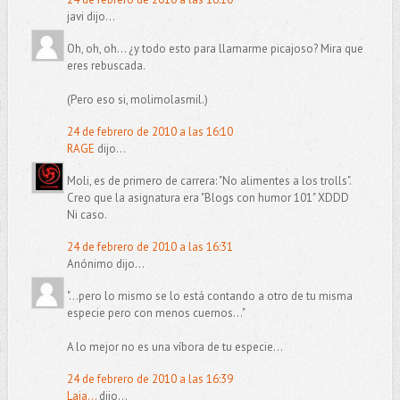
javi dijo...
Oh, oh, oh... ¿y todo esto para llamarme picajoso? Mira que
eres rebuscada.
(Pero eso si, molimolasmil.)
24 de febrero de 2010 a las 16:10
RAGE
dijo...
Moli, es de primero de carrera: "No alimentes a los trolls".
Creo que la asignatura era "Blogs con humor 101" XDDD
Ni caso.
24 de febrero de 2010 a las 16:31
Anónimo dijo...
"...pero lo mismo se lo está contando a otro de tu misma
especie pero con menos cuernos..."
A lo mejor no es una víbora de tu especie...
24 de febrero de 2010 a las 16:39
Laia...
dijo...