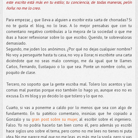
este escrito está más en tu estilo; tu conciencia, de todas maneras, pelín
ñoña: no me lo creo.
Para empezar, ¿ que lleva a alguien a escribir esta sarta de chorradas? Si
no te gusta el blog, no lo leas. A lo mejor pensabas que con tu
comentario negativo contribuías a la mejora de la sociedad o que me
ibas a hacer reflexionar sobre lo que escribo. Querido, te sobrevaloras
demasiado.
Segundo, me joden los anónimos. ¿Por qué no dejas cualquier nombre?
No voy a perseguirte hasta tu casa, no voy a llorar, ni escribirte una carta
diciéndote que no seas malo conmigo, me da igual que te llames
Carlos, Fernando, Eustaquio o lo que sea. Ponte un nombre coño, un
poquito de clase.
Tercero, no soporto que la gente escriba mal. Tolero los acentos y las
comas mal puestas porque eso también lo hago yo, aunque eso no es
excusa. Es mi blog y yo decido lo que tolero y lo que no.
Cuarto, si vas a ponerme a caldo por lo menos que sea con algo de
fundamento. En tu patético comentario, insinúas que he copiado a
Gonzalo y su
gran post sobre su mujer
, al escribir sobre el ingeniero.
Falso. Yo no podría hacerlo tan bien como él, pero además yo escribí
hace siglos uno sobre el tema, pero como no me lees no tienes ni puta
idea. No me parece mal que no me leas, es más, me la sopla, pero si vas