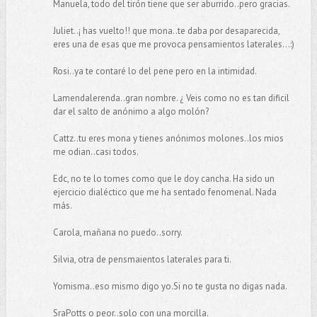
Manuela, todo del tirón tiene que ser aburrido..pero gracias.
Juliet..¡ has vuelto!! que mona..te daba por desaparecida,
eres una de esas que me provoca pensamientos laterales...:)
Rosi..ya te contaré lo del pene pero en la intimidad.
Lamendalerenda..gran nombre. ¿ Veis como no es tan dificil
dar el salto de anónimo a algo molón?
Cattz..tu eres mona y tienes anónimos molones..los mios
me odian..casi todos.
Edc, no te lo tomes como que le doy cancha. Ha sido un
ejercicio dialéctico que me ha sentado fenomenal. Nada
más.
Carola, mañana no puedo..sorry.
Silvia, otra de pensmaientos laterales para ti.
Yomisma..eso mismo digo yo.Si no te gusta no digas nada.
SraPotts o peor..solo con una morcilla.