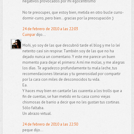
negativos provocados por mi egocentrismo"
No te preocupes, que estoy bien, metida en otro bucle curro-
dormir-curro, pero bien...gracias por la preocupación ;)
24 de febrero de 2010 a las 22:03
Cuinpar
dijo...
Moñi, yo soy de las que descubrió tarde el blog y me lo leí
neterito casí sin respirar. También soy de las que no ha
dejado nunca un comentario. Y este me parece un buen
momento para dejar el primero: A mí me molas, y me alegras
los días. Te agradezco profundamente tu mala leche, tus
recomendaciones literarias y tu generosidad por compartir
por la cara con miles de desconocidos tu vida.
Ea.
Y haces muy bien en cantarle las cuarenta a los trolls que a
fin de cuentas, se han metido en tu casa como viejas
chismosas de barrio a decir que no les gustan tus cortinas.
Sólo faltaba.
Un abrazo virtual.
24 de febrero de 2010 a las 22:30
peque dijo...