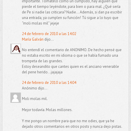
importante. Tómatelo como un cumplido, hay alguien que
pierde el tiempo leyéndote, para bien o para mal. ¿Qué sería
de Pe si nadie las criticara? Nadie... Además, si dan pa escribir
una entrada, ya cumplen su función! Tú sigue a lo tuyo que
“moli molas mil” jejeje
24 de febrero de 2010 a las 14:02
María Galván
dijo...
No entendí el comentario de ANONIMO. De hecho pensé que
no estaba escrito en mi idioma o que se había fumado una
trompeta de las grandes.
Estoy deseandito que cantes quien es el anciano venerable
del pene herido...jajajaja
24 de febrero de 2010 a las 14:04
Anónimo dijo...
Moli molas mil.
Mejor todavía. Molas millones.
Y me pongo un nombre para que no me odies, que ya he
dejado otros comentarios en otros posts y nunca dejo pistas.