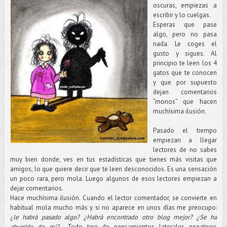
oscuras, empiezas a
escribir y lo cuelgas.
Esperas que pase
algo, pero no pasa
nada. Le coges el
gusto y sigues. Al
principio te leen los 4
gatos que te conocen
y que por supuesto
dejan comentarios
“monos” que hacen
muchísima ilusión.
Pasado el tiempo
empiezan a llegar
lectores de no sabes
muy bien donde, ves en tus estadísticas que tienes más visitas que
amigos, lo que quiere decir que te leen desconocidos. Es una sensación
un poco rara, pero mola. Luego algunos de esos lectores empiezan a
dejar comentarios.
Hace muchísima ilusión. Cuando el lector comentador, se convierte en
habitual mola mucho más y si no aparece en unos días me preocupo:
¿
le habrá pasado algo? ¿Habrá encontrado otro blog mejor? ¿Se ha
aburrido de mi?
..Todo tipo de pensamientos laterales negativos