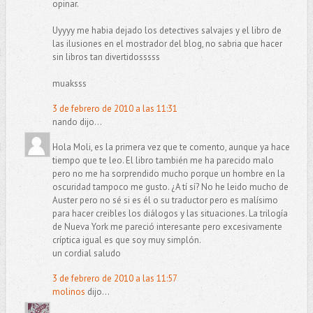
opinar.
Uyyyy me habia dejado los detectives salvajes y el libro de
las ilusiones en el mostrador del blog, no sabria que hacer
sin libros tan divertidosssss
muaksss
3 de febrero de 2010 a las 11:31
nando dijo...
Hola Moli, es la primera vez que te comento, aunque ya hace
tiempo que te leo. El libro también me ha parecido malo
pero no me ha sorprendido mucho porque un hombre en la
oscuridad tampoco me gusto. ¿A tí sí? No he leido mucho de
Auster pero no sé si es él o su traductor pero es malísimo
para hacer creibles los diálogos y las situaciones. La trilogía
de Nueva York me pareció interesante pero excesivamente
críptica igual es que soy muy simplón.
un cordial saludo
3 de febrero de 2010 a las 11:57
molinos
dijo...