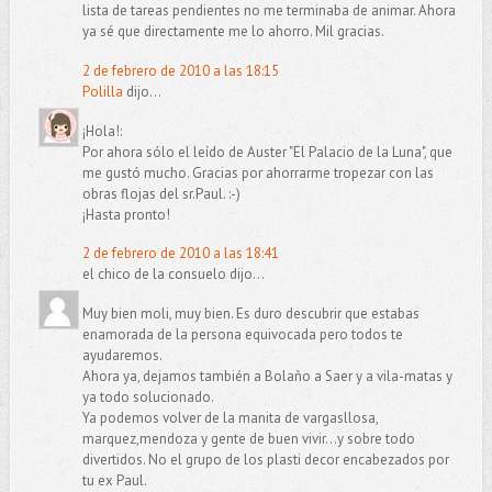
lista de tareas pendientes no me terminaba de animar. Ahora
ya sé que directamente me lo ahorro. Mil gracias.
2 de febrero de 2010 a las 18:15
Polilla
dijo...
¡Hola!:
Por ahora sólo el leído de Auster "El Palacio de la Luna", que
me gustó mucho. Gracias por ahorrarme tropezar con las
obras flojas del sr.Paul. :-)
¡Hasta pronto!
2 de febrero de 2010 a las 18:41
el chico de la consuelo dijo...
Muy bien moli, muy bien. Es duro descubrir que estabas
enamorada de la persona equivocada pero todos te
ayudaremos.
Ahora ya, dejamos también a Bolaño a Saer y a vila-matas y
ya todo solucionado.
Ya podemos volver de la manita de vargasllosa,
marquez,mendoza y gente de buen vivir...y sobre todo
divertidos. No el grupo de los plasti decor encabezados por
tu ex Paul.