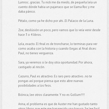
Lumroc..gracias. Tu nick me da miedo, de pequeña leía un
cuento dónde habia un pajarraco que se llama Roc y me
daba pánico.
Pétalo, como ya he dicho por ahi..El Palacio de la Luna.
Zoe, desilúsión un poco, pero vamos que lo veía venir desde
hace 3 o 4 libros.
Lola, exacto. El final es de troncharse, lo terminas para ver
como acaba con la historia y cuando llegas al final dices:
Paul, no tienes verguenza.
Sara, ya veremos si le doy otra oportunidad. Por ahora,
castigado al rincón.
Cazurro, Paul es atractivo. Es raro pero atractivo..no te
pongas así porque piensa que esto abre nuevas
posibilidades a los feos.
Biónica, lee otros claramente. Y no es Gollum!!!!
Anna, el problema es que de Auster me han gustado tanto
otros libros que este me haparecido una basura. Se lee facil