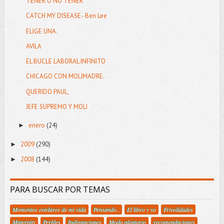
TENER O NO TENER
CATCH MY DISEASE.- Ben Lee
ELIGE UNA.
AVILA
EL BUCLE LABORAL INFINITO
CHICAGO CON MOLIMADRE.
QUERIDO PAUL,
JEFE SUPREMO Y MOLI
enero
(24)
►
2009
(290)
►
2008
(144)
►
PARA BUSCAR POR TEMAS
Momentos estelares de mi vida
Pensando..
El libro y yo
Frivolidades
Maternity
Perfiles
Indignaciones
Modo aleatorio
recomendaciones