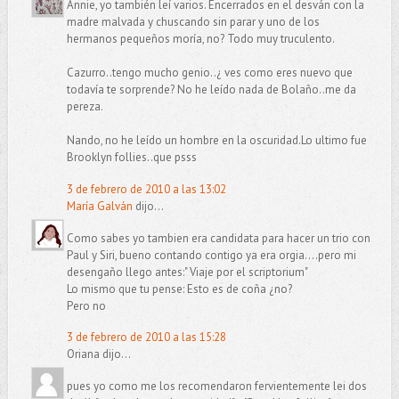
Annie, yo también leí varios. Encerrados en el desván con la
madre malvada y chuscando sin parar y uno de los
hermanos pequeños moría, no? Todo muy truculento.
Cazurro..tengo mucho genio..¿ ves como eres nuevo que
todavía te sorprende? No he leído nada de Bolaño..me da
pereza.
Nando, no he leído un hombre en la oscuridad.Lo ultimo fue
Brooklyn follies..que psss
3 de febrero de 2010 a las 13:02
María Galván
dijo...
Como sabes yo tambien era candidata para hacer un trio con
Paul y Siri, bueno contando contigo ya era orgia....pero mi
desengaño llego antes:" Viaje por el scriptorium"
Lo mismo que tu pense: Esto es de coña ¿no?
Pero no
3 de febrero de 2010 a las 15:28
Oriana dijo...
pues yo como me los recomendaron fervientemente lei dos