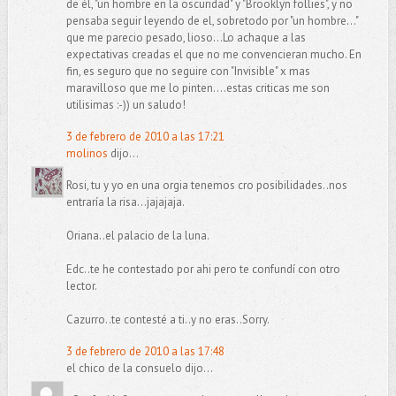
de él, "un hombre en la oscuridad" y "Brooklyn follies", y no
pensaba seguir leyendo de el, sobretodo por "un hombre..."
que me parecio pesado, lioso...Lo achaque a las
expectativas creadas el que no me convencieran mucho. En
fin, es seguro que no seguire con "Invisible" x mas
maravilloso que me lo pinten....estas criticas me son
utilisimas :-)) un saludo!
3 de febrero de 2010 a las 17:21
molinos
dijo...
Rosi, tu y yo en una orgia tenemos cro posibilidades..nos
entraría la risa...jajajaja.
Oriana..el palacio de la luna.
Edc..te he contestado por ahi pero te confundí con otro
lector.
Cazurro..te contesté a ti..y no eras..Sorry.
3 de febrero de 2010 a las 17:48
el chico de la consuelo dijo...