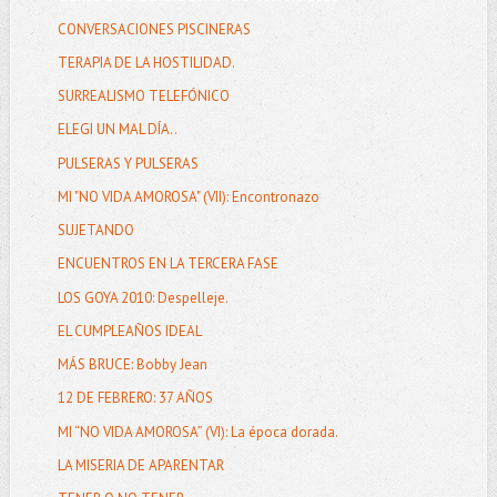
CONVERSACIONES PISCINERAS
TERAPIA DE LA HOSTILIDAD.
SURREALISMO TELEFÓNICO
ELEGI UN MAL DÍA..
PULSERAS Y PULSERAS
MI "NO VIDA AMOROSA" (VII): Encontronazo
SUJETANDO
ENCUENTROS EN LA TERCERA FASE
LOS GOYA 2010: Despelleje.
EL CUMPLEAÑOS IDEAL
MÁS BRUCE: Bobby Jean
12 DE FEBRERO: 37 AÑOS
MI “NO VIDA AMOROSA” (VI): La época dorada.
LA MISERIA DE APARENTAR