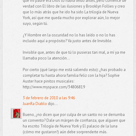
que mi padre era Dios lo había leído antes, pero comencé de
verdad con El libro de las ilusiones y Brooklyn Follies y creo
que lo más atrás que he ido ha sido La trilogía de Nueva
York, así que me queda mucho por explorar aún, lo mejor
suyo, según tú.
¿Y Hombre en la oscuridad no lo has leído o no lo has
incluido aquí a propósito? Va justo antes de Invisible.
Invisible que, antes de que tú lo pusieras tan mal, a mí ya me
llamaba poco la atención...
Por cierto (qué largo me está saliendo esto): ¿has probado a
completar tu hasta ahora familia feliz con la hija? Sophie
Auster hace pinitos musicales:
http://www.myspace.com/34806819
3 de febrero de 2010 a las 9:46
JuanRa Diablo
dijo...
Bueno, ¿no dicen que por culpa de un santo no se derrumba
un convento? Dale un márgen de confianza, que alguien que
ha escrito Trilogía de Nueva York y El palacio de la luna
(cómo me gustaron!) aún debe sorprenderte más.