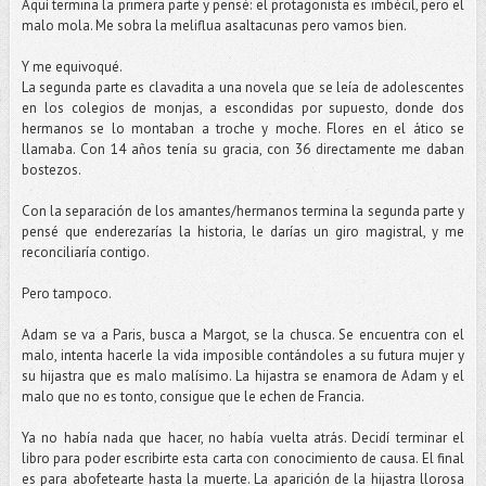
Aquí termina la primera parte y pensé: el protagonista es imbécil, pero el
malo mola. Me sobra la meliflua asaltacunas pero vamos bien.
Y me equivoqué.
La segunda parte es clavadita a una novela que se leía de adolescentes
en los colegios de monjas, a escondidas por supuesto, donde dos
hermanos se lo montaban a troche y moche. Flores en el ático se
llamaba. Con 14 años tenía su gracia, con 36 directamente me daban
bostezos.
Con la separación de los amantes/hermanos termina la segunda parte y
pensé que enderezarías la historia, le darías un giro magistral, y me
reconciliaría contigo.
Pero tampoco.
Adam se va a Paris, busca a Margot, se la chusca. Se encuentra con el
malo, intenta hacerle la vida imposible contándoles a su futura mujer y
su hijastra que es malo malísimo. La hijastra se enamora de Adam y el
malo que no es tonto, consigue que le echen de Francia.
Ya no había nada que hacer, no había vuelta atrás. Decidí terminar el
libro para poder escribirte esta carta con conocimiento de causa. El final
es para abofetearte hasta la muerte. La aparición de la hijastra llorosa