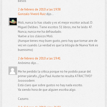
Besos
2 de febrero de 2010 a las 19:38
Gonzalo Viveiró Ruiz
dijo...
Moli, nunca lo has citado y es el mejor escritor actual: D.
Miguel Delibes. Tiene escritos 51 libros, me he leido 47.
Nunca, nunca me ha defraudado.
Vuelve a los clásicos Moli.
(Aunque tienes muy buen gusto, pero hay que tomar aire de
vez en cuando. La verdad es que la trilogía de Nueva York es
buenisimo)
2 de febrero de 2010 a las 19:41
Anónimo dijo...
Me he perdido la crítica porque no he podido pasar del
primer párrafo.¿Que Paul Auster te resulta ATRACTIVO?
Joooooderrr.
Está claro que sobre gustos no hay nada escrito.
Va siendo hora de que alguien escriba algo.
Cazurro.