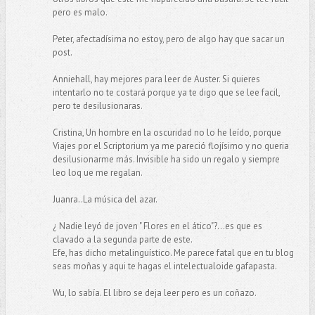
pero es malo.
Peter, afectadísima no estoy, pero de algo hay que sacar un
post.
Anniehall, hay mejores para leer de Auster. Si quieres
intentarlo no te costará porque ya te digo que se lee facil,
pero te desilusionaras.
Cristina, Un hombre en la oscuridad no lo he leído, porque
Viajes por el Scriptorium ya me pareció flojísimo y no queria
desilusionarme más. Invisible ha sido un regalo y siempre
leo loq ue me regalan.
Juanra..La música del azar.
¿ Nadie leyó de joven " Flores en el ático"?...es que es
clavado a la segunda parte de este.
Efe, has dicho metalinguístico. Me parece fatal que en tu blog
seas moñas y aqui te hagas el intelectualoide gafapasta.
Wu, lo sabía. El libro se deja leer pero es un coñazo.