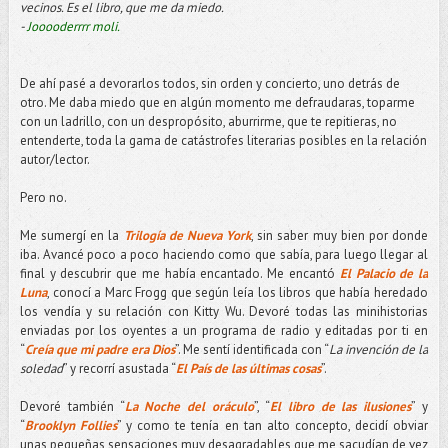
vecinos. Es el libro, que me da miedo.
-
Jooooderrrr moli.
De ahí pasé a devorarlos todos, sin orden y concierto, uno detrás de
otro. Me daba miedo que en algún momento me defraudaras, toparme
con un ladrillo, con un despropósito, aburrirme, que te repitieras, no
entenderte, toda la gama de catástrofes literarias posibles en la relación
autor/lector.
Pero no.
Me sumergí en la
Trilogía de Nueva York
, sin saber muy bien por donde
iba. Avancé poco a poco haciendo como que sabía, para luego llegar al
final y descubrir que me había encantado. Me encantó
El Palacio de la
Luna
, conocí a Marc Frogg que según leía los libros que había heredado
los vendía y su relación con Kitty Wu. Devoré todas las minihistorias
enviadas por los oyentes a un programa de radio y editadas por ti en
“
Creía que mi padre era Dios
”. Me sentí identificada con “
La invención de la
soledad
” y recorrí asustada “
El País de las últimas cosas
”.
Devoré también “
La Noche del oráculo
”, “
El libro de las ilusiones
” y
“
Brooklyn Follies
” y como te tenía en tan alto concepto, decidí obviar
unas pequeñas sensaciones muy desagradables que me sacudían de vez