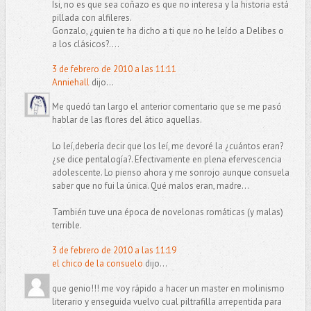
Isi, no es que sea coñazo es que no interesa y la historia está
pillada con alfileres.
Gonzalo, ¿quien te ha dicho a ti que no he leído a Delibes o
a los clásicos?....
3 de febrero de 2010 a las 11:11
Anniehall
dijo...
Me quedó tan largo el anterior comentario que se me pasó
hablar de las flores del ático aquellas.
Lo leí,debería decir que los leí, me devoré la ¿cuántos eran?
¿se dice pentalogía?. Efectivamente en plena efervescencia
adolescente. Lo pienso ahora y me sonrojo aunque consuela
saber que no fui la única. Qué malos eran, madre...
También tuve una época de novelonas romáticas (y malas)
terrible.
3 de febrero de 2010 a las 11:19
el chico de la consuelo
dijo...
que genio!!! me voy rápido a hacer un master en molinismo
literario y enseguida vuelvo cual piltrafilla arrepentida para