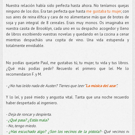
Nuestra relación había sido perfecta hasta ahora. No teníamos quejas
ninguno de los dos. Era tan perfecta que hasta
me gustaba tu mujer
, con
sus aires de reina élfica y cara de no alimentarse más que de brotes de
soja y pan integral de 8 cereales. Erais muy monos. Os imaginaba en
vuestra casita de Brooklyn, cada uno en su despacho acogedor y lleno
de libros escribiendo vuestras novelas y quedando en la cocina a cenar
mientras despacháis una copita de vino. Una vida estupenda y
totalmente envidiable.
No podías quejarte Paul, me gustabas tú, tu mujer, tu vida y tus libros.
¿Qué más podías pedir? Recuerdo el primero que leí. Me lo
recomendaron F. y M.
-
¿No has leído nada de Auster? Tienes que leer “
La música del azar
”.
Y lo leí, y pasé miedo y angustia vital. Tanta que una noche recuerdo
haber despertado al ingeniero.
-
Deja de roncar y despierta.
-
¿Qué pasa? ¿Estás mala?
- No, tengo miedo.
-
¿Has escuchado algo? ¿Son los vecinos de la pistola?
- Qué vecinos ni