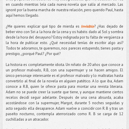
en cuando mientras leía cada nueva novela que salía al mercado. Las
ignoré por la buena marcha de nuestra relación, pero querido Paul, hasta
aquí hemos llegado.
¿Me quieres explicar qué tipo de mierda es
Invisible
? ¿Has dejado de
beber vino con Siri a la hora de la cena y os habéis dado al Sol y sombra
desde la hora del desayuno? Estoy indignada por tu falta de vergüenza a
la hora de publicar esto. ¿Qué necesidad tenías de escribir algo así?
Todos te adoramos, te queremos, nos pareces estupendo, tienes pasta y
prestigio, ¿porqué Paul? ¿Por qué?
La historia es completamente idiota. Un niñato de 20 años que conoce a
un profesor malvado, R.B, con una supermujer y se hacen amigos. El
único personaje interesante es el profesor malvado y lo maltratas hasta
convertirlo al final de la novela en alguien patético. A lo que iba, Adam
conoce a R.B, quien le ofrece pasta para montar una revista literaria.
Adam no se puede creer la suerte que tiene, y aunque mantiene ciertos
recelos decidí seguir adelante. Después de una cena absurda, acaba
acostándose con la supermujer, Margot, durante 5 noches seguidas y
acto seguido ella desaparece. Adam vuelve a coincidir con R. B y tras un
paseíto nocturno, contempla aterrorizado como R. B se carga de 12
cuchilladas a un atracador.