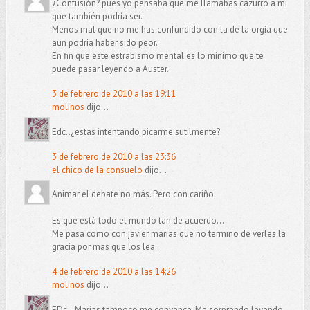
¿Confusión? pues yo pensaba que me llamabas cazurro a mi
que también podría ser.
Menos mal que no me has confundido con la de la orgía que
aun podría haber sido peor.
En fin que este estrabismo mental es lo minimo que te
puede pasar leyendo a Auster.
3 de febrero de 2010 a las 19:11
molinos
dijo...
Edc..¿estas intentando picarme sutilmente?
3 de febrero de 2010 a las 23:36
el chico de la consuelo
dijo...
Animar el debate no más. Pero con cariño.
Es que está todo el mundo tan de acuerdo...
Me pasa como con javier marias que no termino de verles la
gracia por mas que los lea.
4 de febrero de 2010 a las 14:26
molinos
dijo...
EDc...Marías tampoco me convence. Me sorprendo leyendo