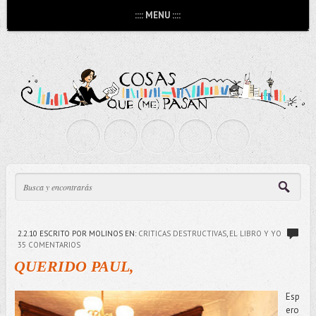
:::: MENU ::::
2.2.10
ESCRITO POR MOLINOS
EN:
CRITICAS DESTRUCTIVAS
,
EL LIBRO Y YO
35 COMENTARIOS
QUERIDO PAUL,
Esp
ero