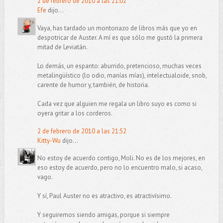
2 de febrero de 2010 a las 21:02
Efe
dijo...
Vaya, has tardado un montonazo de libros más que yo en
despotricar de Auster. A mí es que sólo me gustó la primera
mitad de Leviatán.
Lo demás, un espanto: aburrido, pretencioso, muchas veces
metalingüístico (lo odio, manías mías), intelectualoide, snob,
carente de humor y, también, de historia.
Cada vez que alguien me regala un libro suyo es como si
oyera gritar a los corderos.
2 de febrero de 2010 a las 21:52
Kitty-Wu
dijo...
No estoy de acuerdo contigo, Moli. No es de los mejores, en
eso estoy de acuerdo, pero no lo encuentro malo, si acaso,
vago.
Y sí, Paul Auster no es atractivo, es atractivísimo.
Y seguiremos siendo amigas, porque si siempre