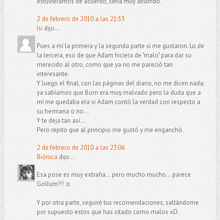
estuviéramos de acuerdo, sería muy aburrido.
2 de febrero de 2010 a las 21:53
Isi
dijo...
Pues a mí la primera y la segunda parte sí me gustaron. Lo de
la tercera, eso de que Adam hiciera de "malo" para dar su
merecido al otro, como que ya no me pareció tan
interesante.
Y luego el final, con las páginas del diario, no me dicen nada;
ya sabíamos que Born era muy malvado pero la duda que a
mí me quedaba era si Adam contó la verdad con respecto a
su hermana o no...
Y te deja tan así...
Pero repito que al principio me gustó y me enganchó.
2 de febrero de 2010 a las 23:06
Biónica
dijo...
Esa pose es muy extraña... pero mucho mucho... parece
Gollum!!! :o
Y por otra parte, seguiré tus recomendaciones, saltándome
por supuesto estos que has citado como malos xD.