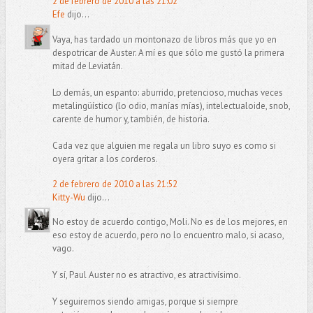
2 de febrero de 2010 a las 21:02
Efe
dijo...
Vaya, has tardado un montonazo de libros más que yo en
despotricar de Auster. A mí es que sólo me gustó la primera
mitad de Leviatán.
Lo demás, un espanto: aburrido, pretencioso, muchas veces
metalingüístico (lo odio, manías mías), intelectualoide, snob,
carente de humor y, también, de historia.
Cada vez que alguien me regala un libro suyo es como si
oyera gritar a los corderos.
2 de febrero de 2010 a las 21:52
Kitty-Wu
dijo...
No estoy de acuerdo contigo, Moli. No es de los mejores, en
eso estoy de acuerdo, pero no lo encuentro malo, si acaso,
vago.
Y sí, Paul Auster no es atractivo, es atractivísimo.
Y seguiremos siendo amigas, porque si siempre