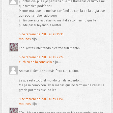
¿Confusión? pues yo pensaba que me llamabas cazurro a mi
que también podría ser.
Menos mal que no me has confundido con la de la orgía que
aun podría haber sido peor.
En fin que este estrabismo mental es lo minimo que te
puede pasar leyendo a Auster.
3 de febrero de 2010 a las 19:11
molinos
dijo...
Edc..¿estas intentando picarme sutilmente?
3 de febrero de 2010 a las 23:36
el chico de la consuelo
dijo...
Animar el debate no más. Pero con cariño.
Es que está todo el mundo tan de acuerdo...
Me pasa como con javier marias que no termino de verles la
gracia por mas que los lea.
4 de febrero de 2010 a las 14:26
molinos
dijo...
EDc...Marías tampoco me convence. Me sorprendo leyendo