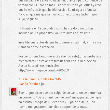
que mi padre era Dios lo había leído antes, pero comencé de
verdad con El libro de las ilusiones y Brooklyn Follies y creo
que lo más atrás que he ido ha sido La trilogía de Nueva
York, así que me queda mucho por explorar aún, lo mejor
suyo, según tú.
¿Y Hombre en la oscuridad no lo has leído o no lo has
incluido aquí a propósito? Va justo antes de Invisible.
Invisible que, antes de que tú lo pusieras tan mal, a mí ya me
llamaba poco la atención...
Por cierto (qué largo me está saliendo esto): ¿has probado a
completar tu hasta ahora familia feliz con la hija? Sophie
Auster hace pinitos musicales:
http://www.myspace.com/34806819
3 de febrero de 2010 a las 9:46
JuanRa Diablo
dijo...
Bueno, ¿no dicen que por culpa de un santo no se derrumba
un convento? Dale un márgen de confianza, que alguien que
ha escrito Trilogía de Nueva York y El palacio de la luna
(cómo me gustaron!) aún debe sorprenderte más.