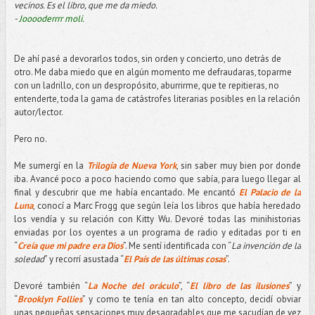
vecinos. Es el libro, que me da miedo.
-
Jooooderrrr moli.
De ahí pasé a devorarlos todos, sin orden y concierto, uno detrás de
otro. Me daba miedo que en algún momento me defraudaras, toparme
con un ladrillo, con un despropósito, aburrirme, que te repitieras, no
entenderte, toda la gama de catástrofes literarias posibles en la relación
autor/lector.
Pero no.
Me sumergí en la
Trilogía de Nueva York
, sin saber muy bien por donde
iba. Avancé poco a poco haciendo como que sabía, para luego llegar al
final y descubrir que me había encantado. Me encantó
El Palacio de la
Luna
, conocí a Marc Frogg que según leía los libros que había heredado
los vendía y su relación con Kitty Wu. Devoré todas las minihistorias
enviadas por los oyentes a un programa de radio y editadas por ti en
“
Creía que mi padre era Dios
”. Me sentí identificada con “
La invención de la
soledad
” y recorrí asustada “
El País de las últimas cosas
”.
Devoré también “
La Noche del oráculo
”, “
El libro de las ilusiones
” y
“
Brooklyn Follies
” y como te tenía en tan alto concepto, decidí obviar
unas pequeñas sensaciones muy desagradables que me sacudían de vez