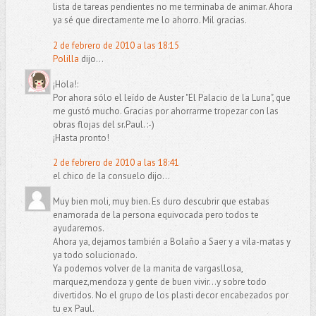
lista de tareas pendientes no me terminaba de animar. Ahora
ya sé que directamente me lo ahorro. Mil gracias.
2 de febrero de 2010 a las 18:15
Polilla
dijo...
¡Hola!:
Por ahora sólo el leído de Auster "El Palacio de la Luna", que
me gustó mucho. Gracias por ahorrarme tropezar con las
obras flojas del sr.Paul. :-)
¡Hasta pronto!
2 de febrero de 2010 a las 18:41
el chico de la consuelo dijo...
Muy bien moli, muy bien. Es duro descubrir que estabas
enamorada de la persona equivocada pero todos te
ayudaremos.
Ahora ya, dejamos también a Bolaño a Saer y a vila-matas y
ya todo solucionado.
Ya podemos volver de la manita de vargasllosa,
marquez,mendoza y gente de buen vivir...y sobre todo
divertidos. No el grupo de los plasti decor encabezados por
tu ex Paul.