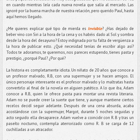
en cuando mientras leía cada nueva novela que salía al mercado. Las
ignoré por la buena marcha de nuestra relación, pero querido Paul, hasta
aquí hemos llegado.
¿Me quieres explicar qué tipo de mierda es
Invisible
? ¿Has dejado de
beber vino con Siri a la hora de la cena y os habéis dado al Sol y sombra
desde la hora del desayuno? Estoy indignada por tu falta de vergüenza a
la hora de publicar esto. ¿Qué necesidad tenías de escribir algo así?
Todos te adoramos, te queremos, nos pareces estupendo, tienes pasta y
prestigio, ¿porqué Paul? ¿Por qué?
La historia es completamente idiota. Un niñato de 20 años que conoce a
un profesor malvado, R.B, con una supermujer y se hacen amigos. El
único personaje interesante es el profesor malvado y lo maltratas hasta
convertirlo al final de la novela en alguien patético. A lo que iba, Adam
conoce a R.B, quien le ofrece pasta para montar una revista literaria.
Adam no se puede creer la suerte que tiene, y aunque mantiene ciertos
recelos decidí seguir adelante. Después de una cena absurda, acaba
acostándose con la supermujer, Margot, durante 5 noches seguidas y
acto seguido ella desaparece. Adam vuelve a coincidir con R. B y tras un
paseíto nocturno, contempla aterrorizado como R. B se carga de 12
cuchilladas a un atracador.