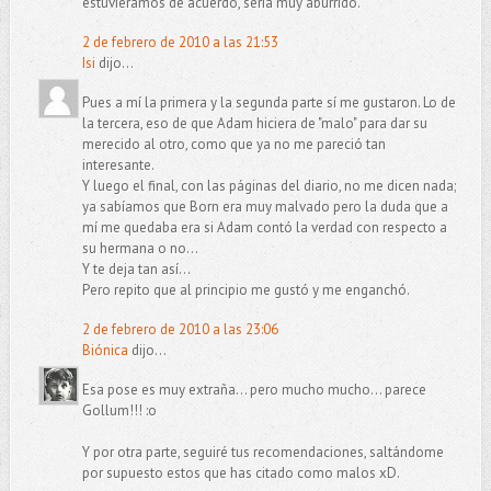
estuviéramos de acuerdo, sería muy aburrido.
2 de febrero de 2010 a las 21:53
Isi
dijo...
Pues a mí la primera y la segunda parte sí me gustaron. Lo de
la tercera, eso de que Adam hiciera de "malo" para dar su
merecido al otro, como que ya no me pareció tan
interesante.
Y luego el final, con las páginas del diario, no me dicen nada;
ya sabíamos que Born era muy malvado pero la duda que a
mí me quedaba era si Adam contó la verdad con respecto a
su hermana o no...
Y te deja tan así...
Pero repito que al principio me gustó y me enganchó.
2 de febrero de 2010 a las 23:06
Biónica
dijo...
Esa pose es muy extraña... pero mucho mucho... parece
Gollum!!! :o
Y por otra parte, seguiré tus recomendaciones, saltándome
por supuesto estos que has citado como malos xD.