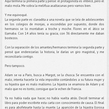
Aquí termina la primera parte y pensé: el protagonista es imbécil, pero el
malo mola. Me sobra la meliflua asaltacunas pero vamos bien.
Y me equivoqué.
La segunda parte es clavadita a una novela que se leía de adolescentes
en los colegios de monjas, a escondidas por supuesto, donde dos
hermanos se lo montaban a troche y moche. Flores en el ático se
llamaba. Con 14 años tenía su gracia, con 36 directamente me daban
bostezos.
Con la separación de los amantes/hermanos termina la segunda parte y
pensé que enderezarías la historia, le darías un giro magistral, y me
reconciliaría contigo.
Pero tampoco.
Adam se va a Paris, busca a Margot, se la chusca. Se encuentra con el
malo, intenta hacerle la vida imposible contándoles a su futura mujer y
su hijastra que es malo malísimo. La hijastra se enamora de Adam y el
malo que no es tonto, consigue que le echen de Francia.
Ya no había nada que hacer, no había vuelta atrás. Decidí terminar el
libro para poder escribirte esta carta con conocimiento de causa. El final
es para abofetearte hasta la muerte. La aparición de la hijastra llorosa