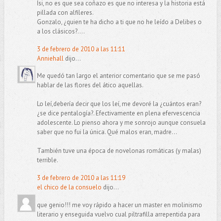
Isi, no es que sea coñazo es que no interesa y la historia está
pillada con alfileres.
Gonzalo, ¿quien te ha dicho a ti que no he leído a Delibes o
a los clásicos?....
3 de febrero de 2010 a las 11:11
Anniehall
dijo...
Me quedó tan largo el anterior comentario que se me pasó
hablar de las flores del ático aquellas.
Lo leí,debería decir que los leí, me devoré la ¿cuántos eran?
¿se dice pentalogía?. Efectivamente en plena efervescencia
adolescente. Lo pienso ahora y me sonrojo aunque consuela
saber que no fui la única. Qué malos eran, madre...
También tuve una época de novelonas romáticas (y malas)
terrible.
3 de febrero de 2010 a las 11:19
el chico de la consuelo
dijo...
que genio!!! me voy rápido a hacer un master en molinismo
literario y enseguida vuelvo cual piltrafilla arrepentida para