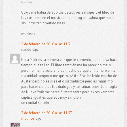
opinar.
Uyyyy me habia dejado los detectives salvajes y el libro de
las ilusiones en el mostrador del blog, no sabria que hacer
sin libros tan divertidosssss
muaksss
3 de febrero de 2010 a las 11:31
nando dijo...
Hola Moli, es la primera vez que te comento, aunque ya hace
tiempo que te leo. El libro también me ha parecido malo
pero no me ha sorprendido mucho porque un hombre en la
oscuridad tampoco me gusto. ¿A tí sí? No he leido mucho de
Auster pero no sé si es él o su traductor pero es malísimo
para hacer creibles los diálogos y las situaciones. La trilogía
de Nueva York me pareció interesante pero excesivamente
críptica igual es que soy muy simplón.
un cordial saludo
3 de febrero de 2010 a las 11:57
molinos
dijo...