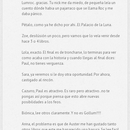
Lumroc..gracias. Tu nick me da miedo, de pequeña leía un
cuento dónde habia un pajarraco que se llama Roc y me
daba pánico.
Pétalo, como ya he dicho por ahi..El Palacio de la Luna.
Zoe, desilúsión un poco, pero vamos que lo veía venir desde
hace 3 o 4 libros.
Lola, exacto. El final es de troncharse, lo terminas para ver
como acaba con la historia y cuando llegas al final dices:
Paul, no tienes verguenza.
Sara, ya veremos si le doy otra oportunidad. Por ahora,
castigado al rincón.
Cazurro, Paul es atractivo. Es raro pero atractivo..no te
pongas así porque piensa que esto abre nuevas
posibilidades a los feos.
Biónica, lee otros claramente. Y no es Gollum!!!!
Anna, el problema es que de Auster me han gustado tanto
otros libros que este me haparecido una basura. Se lee facil