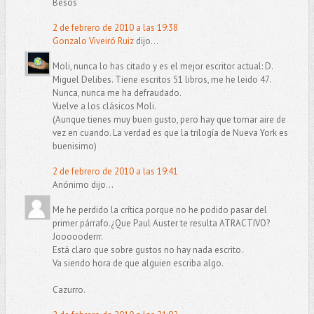
Besos
2 de febrero de 2010 a las 19:38
Gonzalo Viveiró Ruiz
dijo...
Moli, nunca lo has citado y es el mejor escritor actual: D.
Miguel Delibes. Tiene escritos 51 libros, me he leido 47.
Nunca, nunca me ha defraudado.
Vuelve a los clásicos Moli.
(Aunque tienes muy buen gusto, pero hay que tomar aire de
vez en cuando. La verdad es que la trilogía de Nueva York es
buenisimo)
2 de febrero de 2010 a las 19:41
Anónimo dijo...
Me he perdido la crítica porque no he podido pasar del
primer párrafo.¿Que Paul Auster te resulta ATRACTIVO?
Joooooderrr.
Está claro que sobre gustos no hay nada escrito.
Va siendo hora de que alguien escriba algo.
Cazurro.