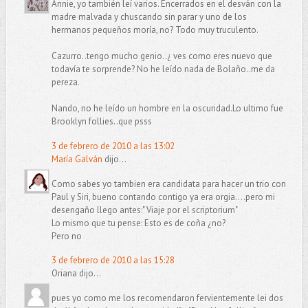
Annie, yo también leí varios. Encerrados en el desván con la
madre malvada y chuscando sin parar y uno de los
hermanos pequeños moría, no? Todo muy truculento.
Cazurro..tengo mucho genio..¿ ves como eres nuevo que
todavía te sorprende? No he leído nada de Bolaño..me da
pereza.
Nando, no he leído un hombre en la oscuridad.Lo ultimo fue
Brooklyn follies..que psss
3 de febrero de 2010 a las 13:02
María Galván
dijo...
Como sabes yo tambien era candidata para hacer un trio con
Paul y Siri, bueno contando contigo ya era orgia....pero mi
desengaño llego antes:" Viaje por el scriptorium"
Lo mismo que tu pense: Esto es de coña ¿no?
Pero no
3 de febrero de 2010 a las 15:28
Oriana dijo...
pues yo como me los recomendaron fervientemente lei dos