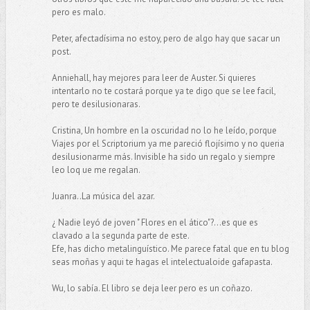
pero es malo.
Peter, afectadísima no estoy, pero de algo hay que sacar un
post.
Anniehall, hay mejores para leer de Auster. Si quieres
intentarlo no te costará porque ya te digo que se lee facil,
pero te desilusionaras.
Cristina, Un hombre en la oscuridad no lo he leído, porque
Viajes por el Scriptorium ya me pareció flojísimo y no queria
desilusionarme más. Invisible ha sido un regalo y siempre
leo loq ue me regalan.
Juanra..La música del azar.
¿ Nadie leyó de joven " Flores en el ático"?...es que es
clavado a la segunda parte de este.
Efe, has dicho metalinguístico. Me parece fatal que en tu blog
seas moñas y aqui te hagas el intelectualoide gafapasta.
Wu, lo sabía. El libro se deja leer pero es un coñazo.