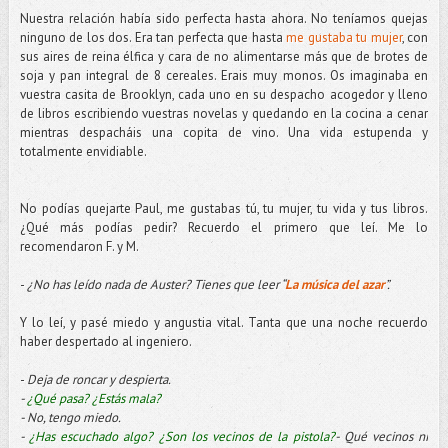
Nuestra relación había sido perfecta hasta ahora. No teníamos quejas
ninguno de los dos. Era tan perfecta que hasta
me gustaba tu mujer
, con
sus aires de reina élfica y cara de no alimentarse más que de brotes de
soja y pan integral de 8 cereales. Erais muy monos. Os imaginaba en
vuestra casita de Brooklyn, cada uno en su despacho acogedor y lleno
de libros escribiendo vuestras novelas y quedando en la cocina a cenar
mientras despacháis una copita de vino. Una vida estupenda y
totalmente envidiable.
No podías quejarte Paul, me gustabas tú, tu mujer, tu vida y tus libros.
¿Qué más podías pedir? Recuerdo el primero que leí. Me lo
recomendaron F. y M.
-
¿No has leído nada de Auster? Tienes que leer “
La música del azar
”.
Y lo leí, y pasé miedo y angustia vital. Tanta que una noche recuerdo
haber despertado al ingeniero.
-
Deja de roncar y despierta.
-
¿Qué pasa? ¿Estás mala?
- No, tengo miedo.
-
¿Has escuchado algo? ¿Son los vecinos de la pistola?
- Qué vecinos ni