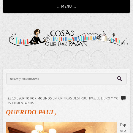
:::: MENU ::::
2.2.10
ESCRITO POR MOLINOS
EN:
CRITICAS DESTRUCTIVAS
,
EL LIBRO Y YO
35 COMENTARIOS
QUERIDO PAUL,
Esp
ero