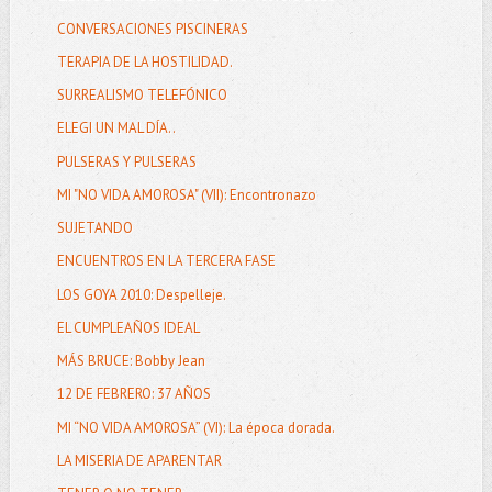
CONVERSACIONES PISCINERAS
TERAPIA DE LA HOSTILIDAD.
SURREALISMO TELEFÓNICO
ELEGI UN MAL DÍA..
PULSERAS Y PULSERAS
MI "NO VIDA AMOROSA" (VII): Encontronazo
SUJETANDO
ENCUENTROS EN LA TERCERA FASE
LOS GOYA 2010: Despelleje.
EL CUMPLEAÑOS IDEAL
MÁS BRUCE: Bobby Jean
12 DE FEBRERO: 37 AÑOS
MI “NO VIDA AMOROSA” (VI): La época dorada.
LA MISERIA DE APARENTAR