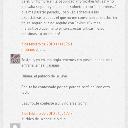
de él, "un hombre en la oscuridad" y "Brooklyn follies", y no
pensaba seguir leyendo de el, sobretodo por "un hombre..."
que me parecio pesado, lioso...Lo achaque a las
expectativas creadas el que no me convencieran mucho. En
fin, es seguro que no seguire con "Invisible" x mas
maravilloso que me lo pinten....estas criticas me son
utilisimas :-)) un saludo!
3 de febrero de 2010 a las 17:21
molinos
dijo...
Rosi, tu y yo en una orgia tenemos cro posibilidades..nos
entraría la risa...jajajaja.
Oriana..el palacio de la luna.
Edc..te he contestado por ahi pero te confundí con otro
lector.
Cazurro..te contesté a ti..y no eras..Sorry.
3 de febrero de 2010 a las 17:48
el chico de la consuelo dijo...