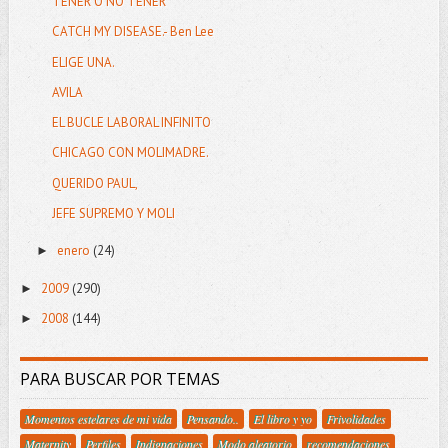
TENER O NO TENER
CATCH MY DISEASE.- Ben Lee
ELIGE UNA.
AVILA
EL BUCLE LABORAL INFINITO
CHICAGO CON MOLIMADRE.
QUERIDO PAUL,
JEFE SUPREMO Y MOLI
enero
(24)
►
2009
(290)
►
2008
(144)
►
PARA BUSCAR POR TEMAS
Momentos estelares de mi vida
Pensando..
El libro y yo
Frivolidades
Maternity
Perfiles
Indignaciones
Modo aleatorio
recomendaciones