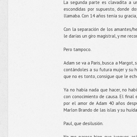
La segunda parte es clavadita a u
escondidas por supuesto, donde do
llamaba. Con 14 años tenía su graci
Con la separación de los amantes/he
le darías un giro magistral, y me recon
Pero tampoco.
Adam se va a Paris, busca a Margot, s
contándoles a su futura mujer y su h
que no es tonto, consigue que le ech
Ya no había nada que hacer, no había
con conocimiento de causa. El final 
por el amor de Adam 40 años despué
Marlon Brando de las islas y su huída
Paul, que desilusión.
No me parece bien que juegues así 