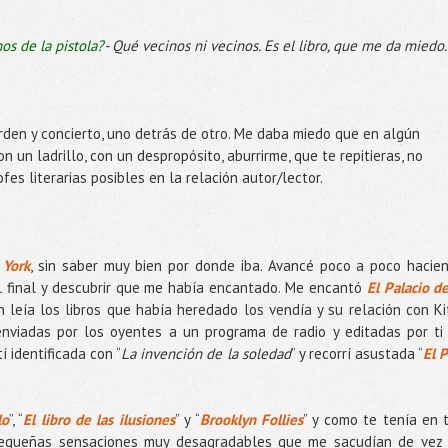
os de la pistola?
- Qué vecinos ni vecinos. Es el libro, que me da miedo.
orden y concierto, uno detrás de otro. Me daba miedo que en algún
un ladrillo, con un despropósito, aburrirme, que te repitieras, no
es literarias posibles en la relación autor/lector.
 York
, sin saber muy bien por donde iba. Avancé poco a poco hacie
l final y descubrir que me había encantado. Me encantó
El Palacio de
 leía los libros que había heredado los vendía y su relación con Ki
enviadas por los oyentes a un programa de radio y editadas por ti
tí identificada con “
La invención de la soledad
” y recorrí asustada “
El P
lo
”, “
El libro de las ilusiones
” y “
Brooklyn Follies
” y como te tenía en 
 pequeñas sensaciones muy desagradables que me sacudían de vez