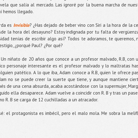
vela que salía al mercado. Las ignoré por la buena marcha de nues
uí hemos llegado.
erda es
Invisible
? ¿Has dejado de beber vino con Siri a la hora de la c
sde la hora del desayuno? Estoy indignada por tu falta de vergüenz
sidad tenías de escribir algo así? Todos te adoramos, te queremos, 
estigio, ¿porqué Paul? ¿Por qué?
. Un niñato de 20 años que conoce a un profesor malvado, R.B, con 
ico personaje interesante es el profesor malvado y lo maltratas ha
alguien patético. A lo que iba, Adam conoce a R.B, quien le ofrece pa
Adam no se puede creer la suerte que tiene, y aunque mantiene cier
pués de una cena absurda, acaba acostándose con la supermujer, Marg
uido ella desaparece. Adam vuelve a coincidir con R. B y tras un pase
o R. B se carga de 12 cuchilladas a un atracador.
é: el protagonista es imbécil, pero el malo mola. Me sobra la melif