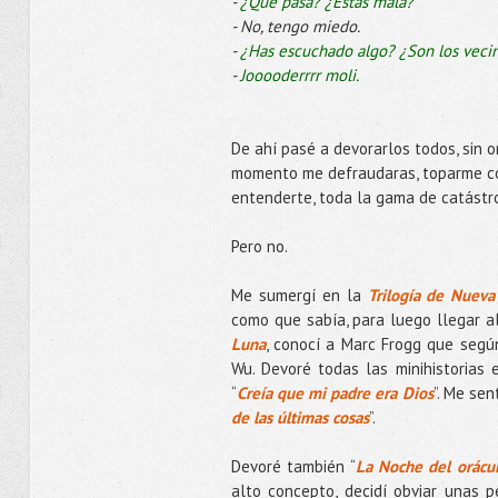
-
¿Qué pasa? ¿Estás mala?
- No, tengo miedo.
-
¿Has escuchado algo? ¿Son los vecin
-
Jooooderrrr moli.
De ahí pasé a devorarlos todos, sin 
momento me defraudaras, toparme con 
entenderte, toda la gama de catástrof
Pero no.
Me sumergí en la
Trilogía de Nueva
como que sabía, para luego llegar a
Luna
, conocí a Marc Frogg que según
Wu. Devoré todas las minihistorias 
“
Creía que mi padre era Dios
”. Me sen
de las últimas cosas
”.
Devoré también “
La Noche del orácu
alto concepto, decidí obviar unas