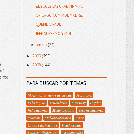
EL BUCLE LABORAL INFINITO
CHICAGO CON MOLIMADRE.
QUERIDO PAUL,
JEFE SUPREMO Y MOLI
enero
(24)
►
2009
(290)
►
s
2008
(144)
►
e"
mente
PARA BUSCAR POR TEMAS
Momentos estelares de mi vida
Pensando..
El libro y yo
Frivolidades
Maternity
Perfiles
Indignaciones
Modo aleatorio
recomendaciones
podcasts
Molidocumentales
Bruce
Criticas destructivas
Unadocenade
Cuentos "didactivos"
La comunidad