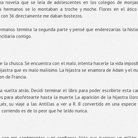
na novela que se leía de adolescentes en los colegios de monjas
s hermanos se lo montaban a troche y moche. Flores en el ático
a, con 36 directamente me daban bostezos.
rmanos termina la segunda parte y pensé que enderezarías la histor
ciliaría contigo.
e la chusca. Se encuentra con el malo, intenta hacerle la vida imposi
ijastra que es malo malísimo. La hijastra se enamora de Adam y el m
en de Francia.
 vuelta atrás. Decidí terminar el libro para poder escribirte esta ca
es para abofetearte hasta la muerte. La aparición de la hijastra llor
s, su viaje a las Antillas a ver a R. B convertido en una especie
 corriendo es de lo peor que he leído nunca.
con mis sentimientos y mi confianza. Vale que tuvieras un millón