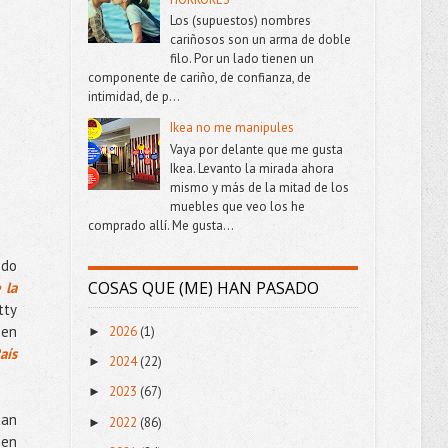
Los (supuestos) nombres
cariñosos son un arma de doble
filo. Por un lado tienen un
componente de cariño, de confianza, de
intimidad, de p...
Ikea no me manipules
Vaya por delante que me gusta
Ikea. Levanto la mirada ahora
mismo y más de la mitad de los
muebles que veo los he
comprado allí. Me gusta...
ndo
COSAS QUE (ME) HAN PASADO
 la
tty
 en
2026
(1)
►
aís
2024
(22)
►
2023
(67)
►
tan
2022
(86)
►
 en