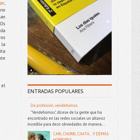
jer
,
 no
pan
 Os
ada
ros
 la
ita
nte
 el
ENTRADAS POPULARES
De profesión, vendehúmos
"Vendehúmos", dícese de la gente que ha
encontrado en las redes sociales un altavoz
increíble para decir obviedades de manera...
CARI, CHURRI, CHATA...Y DEMÁS
HORRORES