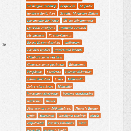
Washington roadtrip
despellejes
Mi padre
hombres fantásticos
Grandes Momentos Etílicos
Los mundos de Cedric
Mi "no vida amorosa"
Queridos científicos
Campaña electoral
Me gustaría
PisandoCharcos
Recent Keyword activity
moliensayo
o de
Los días iguales
Praderismo laboral
Colaboraciones estelares
Conversaciones piscineras
Rústicoman
Propósitos
Cuaderno
Cuentos didactivos
Libros horribles
Listas
Molirecetas
Sobrevaloraciones
Moliradio
Vacaciones alsacianas
lecturas encadenadas
machismo
Breves
Fuerteventura en 500 palabras.
Haper´s Bazaar
Ignite
Murakami
Washigton roadtrip
charla
empotrador
revistas femeninas
series
televisión
women´s health