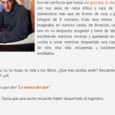
Era tan perfecta que hasta
me gustaba tu mu
con sus aires de reina élfica y cara de
alimentarse más que de brotes de soja y 
integral de 8 cereales. Erais muy monos.
imaginaba en vuestra casita de Brooklyn, c
uno en su despacho acogedor y lleno de lib
escribiendo vuestras novelas y quedando en
cocina a cenar mientras despacháis una cop
de vino. Una vida estupenda y totalme
envidiable.
 tú, tu mujer, tu vida y tus libros. ¿Qué más podías pedir? Recuerdo
. y M.
s que leer “
La música del azar
”.
al. Tanta que una noche recuerdo haber despertado al ingeniero.