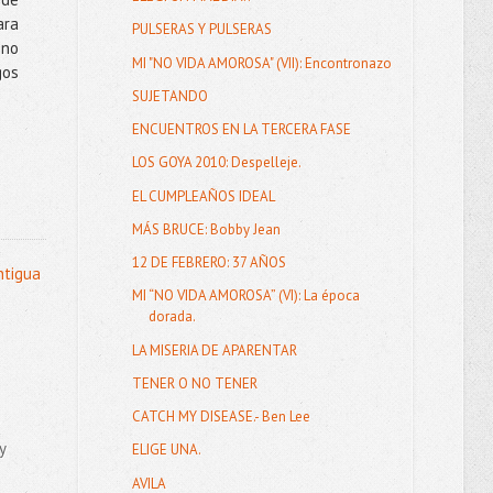
ara
PULSERAS Y PULSERAS
 no
MI "NO VIDA AMOROSA" (VII): Encontronazo
gos
SUJETANDO
ENCUENTROS EN LA TERCERA FASE
LOS GOYA 2010: Despelleje.
EL CUMPLEAÑOS IDEAL
MÁS BRUCE: Bobby Jean
12 DE FEBRERO: 37 AÑOS
ntigua
MI “NO VIDA AMOROSA” (VI): La época
dorada.
LA MISERIA DE APARENTAR
TENER O NO TENER
CATCH MY DISEASE.- Ben Lee
y
ELIGE UNA.
AVILA