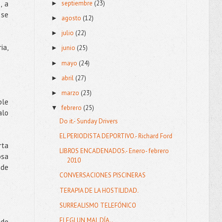
septiembre
(23)
, a
►
 se
agosto
(12)
►
julio
(22)
►
ia,
junio
(25)
►
mayo
(24)
►
abril
(27)
►
marzo
(23)
►
ble
febrero
(25)
▼
alo
Do it.- Sunday Drivers
EL PERIODISTA DEPORTIVO.- Richard Ford
rta
LIBROS ENCADENADOS.- Enero- febrero
osa
2010
 de
CONVERSACIONES PISCINERAS
TERAPIA DE LA HOSTILIDAD.
SURREALISMO TELEFÓNICO
ELEGI UN MAL DÍA..
 de