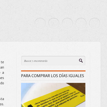
 te
tan
e a
PARA COMPRAR LOS DÍAS IGUALES
nes
ado
sta
os.