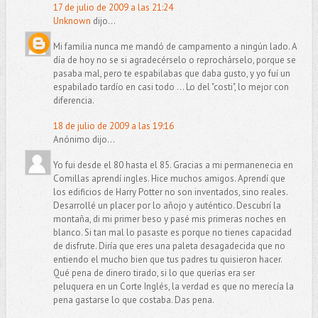
17 de julio de 2009 a las 21:24
Unknown
dijo...
Mi familia nunca me mandó de campamento a ningún lado. A
día de hoy no se si agradecérselo o reprochárselo, porque se
pasaba mal, pero te espabilabas que daba gusto, y yo fuí un
espabilado tardío en casi todo ... Lo del "costi", lo mejor con
diferencia.
18 de julio de 2009 a las 19:16
Anónimo dijo...
Yo fui desde el 80 hasta el 85. Gracias a mi permanenecia en
Comillas aprendí ingles. Hice muchos amigos. Aprendí que
los edificios de Harry Potter no son inventados, sino reales.
Desarrollé un placer por lo añojo y auténtico. Descubrí la
montaña, di mi primer beso y pasé mis primeras noches en
blanco. Si tan mal lo pasaste es porque no tienes capacidad
de disfrute. Diría que eres una paleta desagadecida que no
entiendo el mucho bien que tus padres tu quisieron hacer.
Qué pena de dinero tirado, si lo que querías era ser
peluquera en un Corte Inglés, la verdad es que no merecía la
pena gastarse lo que costaba. Das pena.