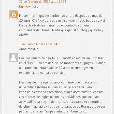
22 de febrero de 2013 a las 12:35
Unknown
dijo...
Madre mía!!!!!qué recuerdos!!yo ahora después de más de
20 años, PAGARÍA para que mi hijo viviera todo lo que yo viví.
De hecho, todavía mantengo el contacto con una
compañera de literas...Nada, que genial tu blog y que ole y
ole!!!!
7 de junio de 2013 a las 14:51
Anónimo dijo...
Casi me muero de risa. Muy bueno!!! Yo estuve en Comillas
en el 90 y 91. Yo era uno de los monitores 'gilipoyas'. Cuando
a la tambien tierna edad de 19 anos te sumerges en tal
experiencia te marca de por vida...
Despues de mi segundo ano, confirme que mi eleccion
universitaria (business) habia sido la acertada... era
imposible cansar a esos ninos, nunca dormian!!!! ni con las
cinco horas de Ingles ni con las actividades que incluian
actividad fisica que hubiera cansado a cualquier deportista
de elite...jajajajaja y los que no paraban de llorar porque sus
padres los habian 'empaquetado' en Comillas...