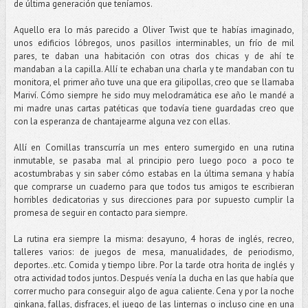
de última generación que teníamos.
Aquello era lo más parecido a Oliver Twist que te habías imaginado,
unos edificios lóbregos, unos pasillos interminables, un frío de mil
pares, te daban una habitación con otras dos chicas y de ahí te
mandaban a la capilla. Allí te echaban una charla y te mandaban con tu
monitora, el primer año tuve una que era gilipollas, creo que se llamaba
Mariví. Cómo siempre he sido muy melodramática ese año le mandé a
mi madre unas cartas patéticas que todavía tiene guardadas creo que
con la esperanza de chantajearme alguna vez con ellas.
Allí en Comillas transcurría un mes entero sumergido en una rutina
inmutable, se pasaba mal al principio pero luego poco a poco te
acostumbrabas y sin saber cómo estabas en la última semana y había
que comprarse un cuaderno para que todos tus amigos te escribieran
horribles dedicatorias y sus direcciones para por supuesto cumplir la
promesa de seguir en contacto para siempre.
La rutina era siempre la misma: desayuno, 4 horas de inglés, recreo,
talleres varios: de juegos de mesa, manualidades, de periodismo,
deportes..etc. Comida y tiempo libre. Por la tarde otra horita de inglés y
otra actividad todos juntos. Después venía la ducha en las que había que
correr mucho para conseguir algo de agua caliente. Cena y por la noche
ginkana, fallas, disfraces, el juego de las linternas o incluso cine en una