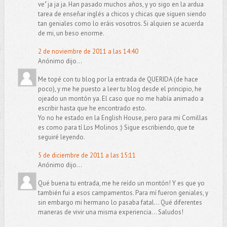
ve" ja ja ja. Han pasado muchos años, y yo sigo en la ardua
tarea de enseñar inglés a chicos y chicas que siguen siendo
tan geniales como lo eráis vosotros. Si alquien se acuerda
de mi, un beso enorme.
2 de noviembre de 2011 a las 14:40
Anónimo dijo...
Me topé con tu blog por la entrada de QUERIDA (de hace
poco), y me he puesto a leer tu blog desde el principio, he
ojeado un montón ya. El caso que no me había animado a
escribir hasta que he encontrado esto.
Yo no he estado en la English House, pero para mi Comillas
es como para tí Los Molinos :) Sigue escribiendo, que te
seguiré leyendo.
5 de diciembre de 2011 a las 15:11
Anónimo dijo...
Qué buena tu entrada, me he reído un montón! Y es que yo
también fui a esos campamentos. Para mí fueron geniales, y
sin embargo mi hermano lo pasaba fatal... Qué diferentes
maneras de vivir una misma experiencia... Saludos!