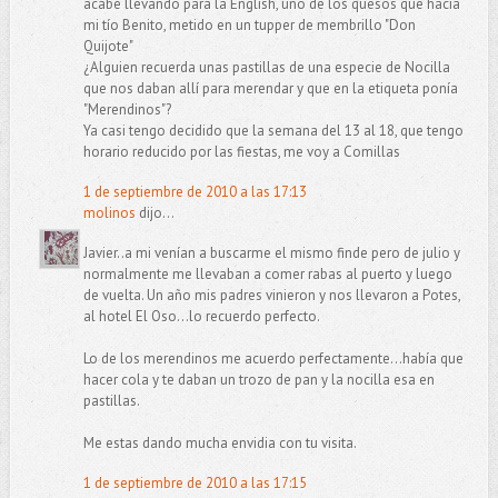
acabé llevando para la English, uno de los quesos que hacía
mi tío Benito, metido en un tupper de membrillo "Don
Quijote"
¿Alguien recuerda unas pastillas de una especie de Nocilla
que nos daban allí para merendar y que en la etiqueta ponía
"Merendinos"?
Ya casi tengo decidido que la semana del 13 al 18, que tengo
horario reducido por las fiestas, me voy a Comillas
1 de septiembre de 2010 a las 17:13
molinos
dijo...
Javier..a mi venían a buscarme el mismo finde pero de julio y
normalmente me llevaban a comer rabas al puerto y luego
de vuelta. Un año mis padres vinieron y nos llevaron a Potes,
al hotel El Oso...lo recuerdo perfecto.
Lo de los merendinos me acuerdo perfectamente...había que
hacer cola y te daban un trozo de pan y la nocilla esa en
pastillas.
Me estas dando mucha envidia con tu visita.
1 de septiembre de 2010 a las 17:15