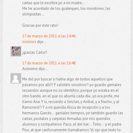
cartas que le escribía yo a mi madre...
Me he acordado de los guateques, los monitores, las
olimpiadas...
Gracias por este rato!
17 de marzo de 2011 a las 14:46
molinos
dijo...
¡gracias Carla!!
17 de marzo de 2011 a las 16:48
Anónimo dijo...
Me dió por buscar si había algo de todos aquellos que
pasamos por allí!! Y salistéis vosotros!! yo guardo geniales
recuerdos aunque no os identifico, porque yo estaba en el
otro bando, en el que os aburría cada día..yo era profe, me
llamo Ana. Y si, recuerdo a Sinclair, y Anibal, y a Nacho, y al
Ramonest!! Y a mi querida Alicia de recepción y a los
hermanos Garcés... geniales tiempos, yo también guardo las
cartas, postales y carpetas firmadas por mis queridos
alumnos y compañeros. Paco, el del bar... Toño... y el padre
Poo, al que cariñosamente llamabamos "el ojo que todo lo