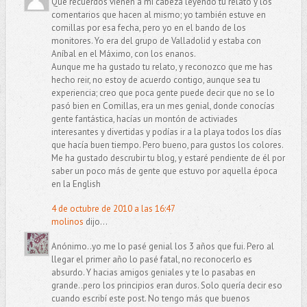
Qué recuerdos vienen a mi cabeza leyendo tu relato y los
comentarios que hacen al mismo; yo también estuve en
comillas por esa fecha, pero yo en el bando de los
monitores. Yo era del grupo de Valladolid y estaba con
Aníbal en el Máximo, con los enanos.
Aunque me ha gustado tu relato, y reconozco que me has
hecho reir, no estoy de acuerdo contigo, aunque sea tu
experiencia; creo que poca gente puede decir que no se lo
pasó bien en Comillas, era un mes genial, donde conocías
gente fantástica, hacías un montón de activiades
interesantes y divertidas y podías ir a la playa todos los días
que hacía buen tiempo. Pero bueno, para gustos los colores.
Me ha gustado descrubir tu blog, y estaré pendiente de él por
saber un poco más de gente que estuvo por aquella época
en la English
4 de octubre de 2010 a las 16:47
molinos
dijo...
Anónimo..yo me lo pasé genial los 3 años que fui. Pero al
llegar el primer año lo pasé fatal, no reconocerlo es
absurdo. Y hacias amigos geniales y te lo pasabas en
grande..pero los principios eran duros. Solo quería decir eso
cuando escribí este post. No tengo más que buenos