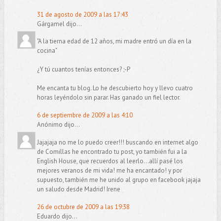
31 de agosto de 2009 a las 17:43
Gárgamel dijo...
"A la tierna edad de 12 años, mi madre entró un día en la
cocina"
¿Y tú cuantos tenías entonces? ;-P
Me encanta tu blog. Lo he descubierto hoy y llevo cuatro
horas leyéndolo sin parar. Has ganado un fiel lector.
6 de septiembre de 2009 a las 4:10
Anónimo dijo...
Jajajaja no me lo puedo creer!!! buscando en internet algo
de Comillas he encontrado tu post, yo también fui a la
English House, que recuerdos al leerlo...allí pasé los
mejores veranos de mi vida! me ha encantado! y por
supuesto, también me he unido al grupo en facebook jajaja
un saludo desde Madrid! Irene
26 de octubre de 2009 a las 19:38
Eduardo dijo...