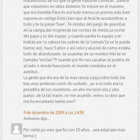
maravillosos de los que la gente habla en comillas...parece
que estuvimos en sitios distintos.Yo estuve en el maximo,
que era horrible.Para mi era todo menos un premio,más bien
suponia un castigo.Está claro que al final te acostumbras a
todo y te lo pasas "bien"..Te olvidas del juego de guerrillas
en la campa,del mcgiver,de las noches de miedo,la noche
del pajus y lo del espejo..y cuando perdia tu equipo y te
tiraban por la cabeza las sobras de la "comida"(si se le puede
llamar asi)..hace 3 años o así volvi y aluciné de como estaba
todo de abandonado..te acuerdas de un monitor friki ke se
llamaba "sinclair"?Y cuando por fin nos sacaban al pueblo de
al lado o donde fuera,todo el mundo vomitaba en el
autobus..
La gente que iba era de lo mas rancia y pija,sobre todo las
tias,unas pedorras cursis de cuidado...yo a su lado era la
pesadilla de los monitores..un año me tocó ruly y otro
juanjo..de la tal marivi..no me acuerdo..weno, lo dixo que
me ha encantado leerte,xao!!
9 de diciembre de 2009 a las 14:58
Anónimo dijo...
Por cierto,yo creo que fui con 10 años...una edad aún mas
tierna :)