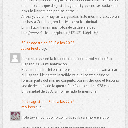
Por cierto, que la foto que tienes de la Puerta del Cardosa es
mía...no veas que disgusto llegar allí y que no se podía subir
a ver la Universidad por las obras.
Ahora ya dejan y hay visitas guiadas. Este mes, me escapo un
día hasta Comillas, por lo civil o por lo criminal
En mi Flickr tienes más fotos de la Universidad
http://www.flickr.com/photos/42132143@N07/
30 de agosto de 2010 a las 20:02
Javier Prieto
dijo...
Por cierto, que en la foto del campo de fútbol y el edificio
Hispano, se ve mi habitación.
Hace no mucho, leí en la prensa de Cantabria que van a tirar
el Hispano. Me parece increíble ya que los tres edificios
forman parte del mismo conjunto, por mucho que el Hispano
sea de después de la guerra. El Máximo es de 1928 y la
Universidad de 1892, si no me falla la memoria.
30 de agosto de 2010 a las 22:57
molinos
dijo...
Hola Javier..contigo no coincidí. Yo iba siempre en julio.