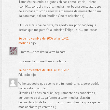
También recuerdo a algunas chicas como Leticia, Helena
(con H)... conocí a mucha, mucha muy buena gente allí, pero
de eso hace muchos años y la memoria de momento no me
da para más, a tí por "molinos" no te relaciono :(
PD: Por si te sirve de pista, mi apodo era "principe" porque
decían que me parecía al príncipe Felipe, je,je... qué cosas.
26 de noviembre de 2009 a las 13:01
molinos
dijo...
...mmm....necesitaría verte la cara.
Obviamente no me llamo molinos...
26 de noviembre de 2009 a las 13:02
Eduardo dijo...
Ya he supuesto que ese no era tu nombre, je,je, pero podría
haber sido tu apodo...
Si tenías 12 años en el 84, seguramente nos conocimos,
aunque no se si llegaríamos a tener mucha relación.
En cuanto a lo de la foto... de momento tendrá que esperar...
más adelante ya veremos ;)