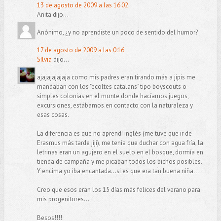
13 de agosto de 2009 a las 16:02
Anita dijo...
Anónimo, ¿y no aprendiste un poco de sentido del humor?
17 de agosto de 2009 a las 0:16
Sílvia
dijo...
ajajajajajaja como mis padres eran tirando más a jipis me
mandaban con los "ecoltes catalans" tipo boyscouts o
simples colonias en el monte donde hacíamos juegos,
excursiones, estábamos en contacto con la naturaleza y
esas cosas.
La diferencia es que no aprendí inglés (me tuve que ir de
Erasmus más tarde jiji), me tenía que duchar con agua fría, la
letrinas eran un agujero en el suelo en el bosque, dormía en
tienda de campaña y me picaban todos los bichos posibles.
Y encima yo iba encantada...si es que era tan buena niña...
Creo que esos eran los 15 días más felices del verano para
mis progenitores...
Besos!!!!