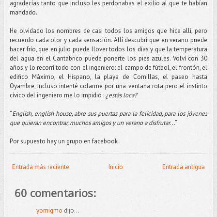
agradecías tanto que incluso les perdonabas el exilio al que te habían
mandado.
He olvidado los nombres de casi todos los amigos que hice allí, pero
recuerdo cada olor y cada sensación. Allí descubrí que en verano puede
hacer frío, que en julio puede llover todos los días y que la temperatura
del agua en el Cantábrico puede ponerte los pies azules. Volví con 30
años y lo recorrí todo con el ingeniero: el campo de fútbol, el frontón, el
edifico Máximo, el Hispano, la playa de Comillas, el paseo hasta
Oyambre, incluso intenté colarme por una ventana rota pero el instinto
cívico del ingeniero me lo impidió :
¿estás loca?
“
English, english house, abre sus puertas para la felicidad, para los jóvenes
que quieran encontrar, muchos amigos y un verano a disfrutar
...”
Por supuesto hay un grupo en facebook .
Entrada más reciente
Inicio
Entrada antigua
60 comentarios:
yomigmo
dijo...