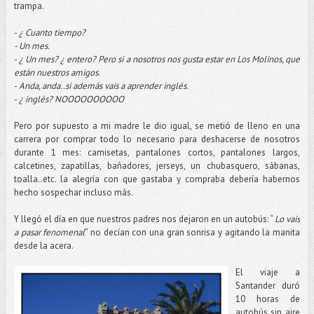
trampa.
-
¿ Cuanto tiempo?
- Un mes.
-
¿ Un mes? ¿ entero? Pero si a nosotros nos gusta estar en Los Molinos, que
están nuestros amigos
.
-
Anda, anda..si además vais a aprender inglés.
-
¿ inglés? NOOOOOOOOOO
Pero por supuesto a mi madre le dio igual, se metió de lleno en una
carrera por comprar todo lo necesario para deshacerse de nosotros
durante 1 mes: camisetas, pantalones cortos, pantalones largos,
calcetines, zapatillas, bañadores, jerseys, un chubasquero, sábanas,
toalla..etc. la alegría con que gastaba y compraba debería habernos
hecho sospechar incluso más.
Y llegó el día en que nuestros padres nos dejaron en un autobús: “
Lo vais
a pasar fenomenal
” no decían con una gran sonrisa y agitando la manita
desde la acera.
El viaje a
Santander duró
10 horas de
autobús sin aire