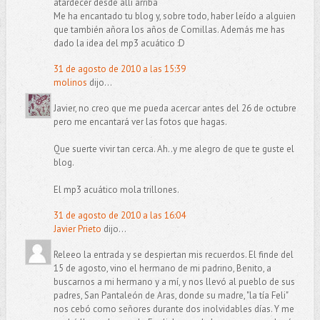
atardecer desde allí arriba
Me ha encantado tu blog y, sobre todo, haber leído a alguien
que también añora los años de Comillas. Además me has
dado la idea del mp3 acuático :D
31 de agosto de 2010 a las 15:39
molinos
dijo...
Javier, no creo que me pueda acercar antes del 26 de octubre
pero me encantará ver las fotos que hagas.
Que suerte vivir tan cerca. Ah..y me alegro de que te guste el
blog.
El mp3 acuático mola trillones.
31 de agosto de 2010 a las 16:04
Javier Prieto
dijo...
Releeo la entrada y se despiertan mis recuerdos. El finde del
15 de agosto, vino el hermano de mi padrino, Benito, a
buscarnos a mi hermano y a mí, y nos llevó al pueblo de sus
padres, San Pantaleón de Aras, donde su madre, "la tía Feli"
nos cebó como señores durante dos inolvidables días. Y me