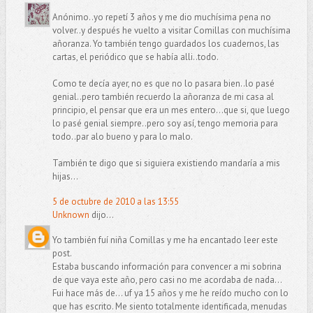
Anónimo..yo repetí 3 años y me dio muchísima pena no
volver..y después he vuelto a visitar Comillas con muchísima
añoranza. Yo también tengo guardados los cuadernos, las
cartas, el periódico que se había alli..todo.
Como te decía ayer, no es que no lo pasara bien..lo pasé
genial..pero también recuerdo la añoranza de mi casa al
principio, el pensar que era un mes entero...que si, que luego
lo pasé genial siempre..pero soy así, tengo memoria para
todo..par alo bueno y para lo malo.
También te digo que si siguiera existiendo mandaría a mis
hijas...
5 de octubre de 2010 a las 13:55
Unknown
dijo...
Yo también fuí niña Comillas y me ha encantado leer este
post.
Estaba buscando información para convencer a mi sobrina
de que vaya este año, pero casi no me acordaba de nada...
Fui hace más de... uf ya 15 años y me he reído mucho con lo
que has escrito. Me siento totalmente identificada, menudas