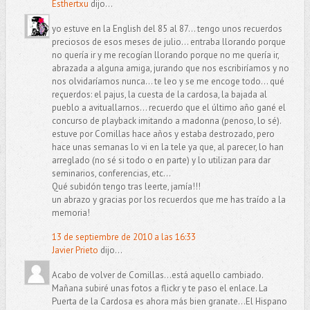
Esthertxu
dijo...
yo estuve en la English del 85 al 87... tengo unos recuerdos
preciosos de esos meses de julio... entraba llorando porque
no quería ir y me recogían llorando porque no me quería ir,
abrazada a alguna amiga, jurando que nos escribiríamos y no
nos olvidaríamos nunca... te leo y se me encoge todo... qué
reçuerdos: el pajus, la cuesta de la cardosa, la bajada al
pueblo a avituallarnos... recuerdo que el último año gané el
concurso de playback imitando a madonna (penoso, lo sé).
estuve por Comillas hace años y estaba destrozado, pero
hace unas semanas lo vi en la tele ya que, al parecer, lo han
arreglado (no sé si todo o en parte) y lo utilizan para dar
seminarios, conferencias, etc...
Qué subidón tengo tras leerte, jamía!!!
un abrazo y gracias por los recuerdos que me has traído a la
memoria!
13 de septiembre de 2010 a las 16:33
Javier Prieto
dijo...
Acabo de volver de Comillas...está aquello cambiado.
Mañana subiré unas fotos a flickr y te paso el enlace. La
Puerta de la Cardosa es ahora más bien granate...El Hispano