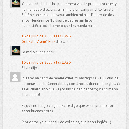
Yo este año he hecho por primera vez de progenitor cruel y
he mandado diez dias a mi hijo a un campamento "cruel".
Sueño con el dia que vaya también mi hija. Dentro de dos
años. Tendremos 10 dias de padres sin hijos.
Eso justifica todo lo melo que les pueda pasar
16 de julio de 2009 a las 19:26
Gonzalo Viveiró Ruiz
dijo...
Lo malo queria decir
16 de julio de 2009 a las 19:26
Sílvia dijo...
Pues yo ya hago de madre cruel. Mi vástago se va 15 días de
colonias con la Generalitat y con 3 horas diarias de ingles. Ya
es el cuarto año que va (cosas de pedir agosto) y encima va
ilusionado!
Es que no tengo vergüenza, le digo que es un premio por
sacar buenas notas....
(por cierto, yo nunca fuí de colonias, ni a hacer inglés...)