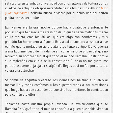
sala tétrica en la antigua universidad con unos sillones de tortura y unos
cuadros de antiguos obispos mirándote desde los pasillos. Allí vi "
Jasón
y los argonautas
" película nunca olvidaré por el sabio uso del cartón
piedra en sus decorados.
Los viernes era la gran noche porque había guateque y entonces te
ponías lo que te parecía más fashion de lo que te había metido tu madre
en la maleta, eran los 80, así que era algo con hombreras y muy
grandón. Un horror pero allí que te ibas a bailar suelto y a esperar a que
el niño que te molaba quisiera bailar algo lento contigo. De vergüenza
ajena. El primer beso de mi vida fue allí con un niño de Bilbao del que no
recuerdo su nombre pero al que todo el mundo llamaba “Costi” porque
su cumpleaños era el día de la constitución. El beso no me gustó, me
pareció asqueroso..jajajaja ( si algún día llegas aquí, no fue por tu culpa,
yo era una estrecha).
Se comía de angustia y escaso. Los viernes nos bajaban al pueblo al
mercadillo y todos corríamos a los supermercados a por provisiones
que luego había que esconder porque sino los monitores lo confiscaban
para comérselo ellos.
Teníamos hasta nuestra propia leyenda, un exhibicionista que se
llamaba “
El Pajus
”, todo el mundo conocía a alguien que había visto un