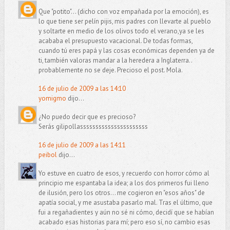
Que "potito"... (dicho con voz empañada por la emoción), es
lo que tiene ser pelín pijis, mis padres con llevarte al pueblo
y soltarte en medio de los olivos todo el verano,ya se les
acababa el presupuesto vacacional. De todas formas,
cuando tú eres papá y las cosas económicas dependen ya de
ti, también valoras mandar a la heredera a Inglaterra..
probablemente no se deje. Precioso el post. Mola.
16 de julio de 2009 a las 14:10
yomigmo
dijo...
¿No puedo decir que es precioso?
Serás gilipollassssssssssssssssssssss
16 de julio de 2009 a las 14:11
peibol
dijo...
Yo estuve en cuatro de esos, y recuerdo con horror cómo al
principio me espantaba la idea; a los dos primeros fui lleno
de ilusión, pero los otros... me cogieron en "esos años" de
apatía social, y me asustaba pasarlo mal. Tras el último, que
fui a regañadientes y aún no sé ni cómo, decidí que se habían
acabado esas historias para mí; pero eso sí, no cambio esas