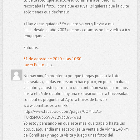
Lo de la foto..que susto..vi tu comment ayer pero no
recordaba la foto...pone que es tuya...si quieres que la quite
solo tienes que decírmelo.
¿ Hay visitas guiadas? Yo quiero volver y llevar a mis
hijas..desde el año 2003 que nos colamos no he vuelto a ir y
tengo ganas.
Saludos.
31 de agosto de 2010 a las 10:30
Javier Prieto
dijo...
No hay ningún problema por que tengas puesta la foto.
Las visitas guiadas empezaron hace poco, en principio iban a
ser julio y agosto, pero creo que continúan ya que al menos
hasta el 25 de octubre hay una exposición en la Universidad.
Lo ideal es preguntar al Ayto. a través de la web
www.comillas.es o en FB
http://www.facebook.com/pages/COMILLAS-
TURISMO/335907729330?v=wall
Yo estoy pensando en que este mes, que trabajo hasta las
dos, cualquier día me escapo (es la ventaja de vivir a 140 km
de Comillas) y hago la visita y luego unas fotos del