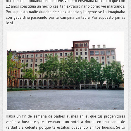
día al “pajus” rondando. Era inofensivo pero enseñaba la cola lo que con
12 años constituía un hecho casi tan extraordinario como ver marcianos.
Por supuesto nadie dudaba de su existencia y la gente se lo imaginaba
con gabardina paseando por la campiña cántabra. Por supuesto jamás
lo vi.
Había un fin de semana de padres al mes en el que tus progenitores
venían a buscarte y te llevaban a un hotel a dormir en una cama de
verdad y a cebarte porque te estabas quedando en los huesos. Se lo