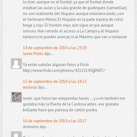
lo tiran, aunque no el frontal, ya que el frontal donde
estaban las aulas y la sala grande de guateques (camarillas)
no son realmente del Hispano aunque estuviera unido, son
el Seminario Menor. El Hispano es la parte trasera de color
beige y rojo. El frontón viejo aún sigue en pie aunque
ruinoso. Han cerrado el acceso a La Campa y al Hispano
tampoco te puedes acercar, ni al Máximo que van a restaurar
14 de septiembre de 2010 a las 23:20
Javier Prieto
dijo...
Ya están subidas algunas fotos a Flickr
http://www.flickr.com/photos/42132143@N07/
15 de septiembre de 2010 a las 18:22
molinos
dijo...
Javier..que fotos tan estupendas haces....y a mi también me
gustaba más la Puerta de la Cardosa antes..ese granata
brillante hace que parezca de cartón piedra.
16 de septiembre de 2010 a las 10:27
Anónimo dijo...