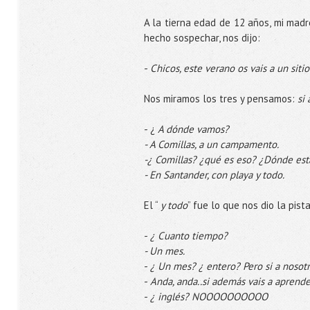
A la tierna edad de 12 años, mi madr
hecho sospechar, nos dijo:
-
Chicos, este verano os vais a un siti
Nos miramos los tres y pensamos:
si
- ¿
A dónde vamos?
- A Comillas, a un campamento.
-¿ Comillas? ¿qué es eso? ¿Dónde est
- En Santander, con playa y todo.
El “
y todo
” fue lo que nos dio la pist
-
¿ Cuanto tiempo?
- Un mes.
-
¿ Un mes? ¿ entero? Pero si a nosot
-
Anda, anda..si además vais a aprende
-
¿ inglés? NOOOOOOOOOO