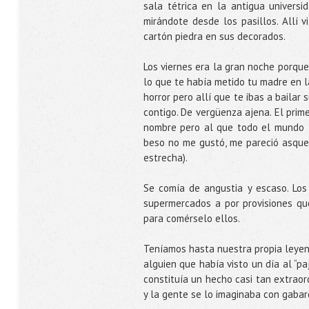
sala tétrica en la antigua univers
mirándote desde los pasillos. Allí v
cartón piedra en sus decorados.
Los viernes era la gran noche porqu
lo que te había metido tu madre en l
horror pero allí que te ibas a bailar
contigo. De vergüenza ajena. El prim
nombre pero al que todo el mundo ll
beso no me gustó, me pareció asquero
estrecha).
Se comía de angustia y escaso. Los
supermercados a por provisiones qu
para comérselo ellos.
Teníamos hasta nuestra propia leyen
alguien que había visto un día al “p
constituía un hecho casi tan extraor
y la gente se lo imaginaba con gabar