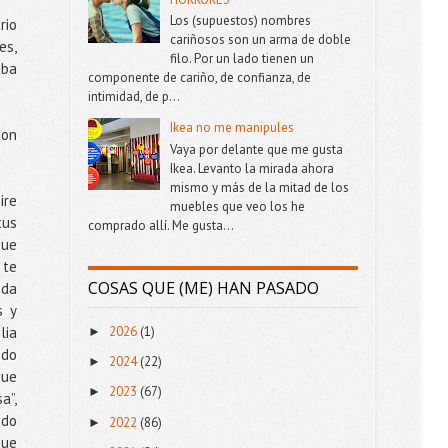
Los (supuestos) nombres
rio
cariñosos son un arma de doble
es,
filo. Por un lado tienen un
aba
componente de cariño, de confianza, de
intimidad, de p...
Ikea no me manipules
con
Vaya por delante que me gusta
Ikea. Levanto la mirada ahora
mismo y más de la mitad de los
ire
muebles que veo los he
tus
comprado allí. Me gusta...
que
 te
COSAS QUE (ME) HAN PASADO
ada
s y
2026
(1)
lia
►
ido
2024
(22)
►
que
2023
(67)
►
a”,
ado
2022
(86)
►
que