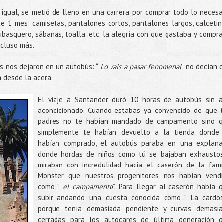
 igual, se metió de lleno en una carrera por comprar todo lo necesa
 1 mes: camisetas, pantalones cortos, pantalones largos, calcetin
hubasquero, sábanas, toalla..etc. la alegría con que gastaba y compr
ncluso más.
es nos dejaron en un autobús: “
Lo vais a pasar fenomenal
” no decían 
a desde la acera.
El viaje a Santander duró 10 horas de autobús sin a
acondicionado. Cuando estabas ya convencido de que 
padres no te habían mandado de campamento sino 
simplemente te habían devuelto a la tienda donde
habían comprado, el autobús paraba en una explan
donde hordas de niños como tú se bajaban exhausto
miraban con incredulidad hacia el caserón de la fami
Monster que nuestros progenitores nos habían vend
como “
el campamento
”. Para llegar al caserón había 
subir andando una cuesta conocida como “ La cardos
porque tenía demasiada pendiente y curvas demasi
cerradas para los autocares de última generación 