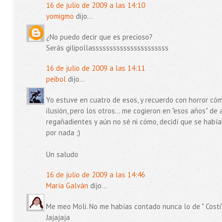
16 de julio de 2009 a las 14:10
yomigmo
dijo...
¿No puedo decir que es precioso?
Serás gilipollassssssssssssssssssssss
16 de julio de 2009 a las 14:11
peibol
dijo...
Yo estuve en cuatro de esos, y recuerdo con horror cóm
ilusión, pero los otros... me cogieron en "esos años" de
regañadientes y aún no sé ni cómo, decidí que se había
por nada ;)
Un saludo
16 de julio de 2009 a las 14:46
María Galván
dijo...
Me meo Moli. No me habías contado nunca lo de " Costi" (
Jajajaja