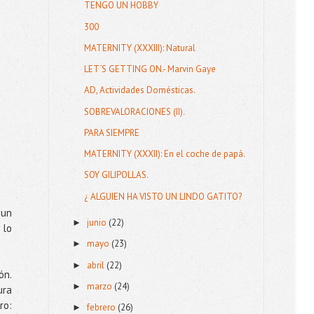
TENGO UN HOBBY
300
MATERNITY (XXXIII): Natural
LET´S GETTING ON.- Marvin Gaye
AD, Actividades Domésticas.
SOBREVALORACIONES (II).
PARA SIEMPRE
MATERNITY (XXXII): En el coche de papá.
SOY GILIPOLLAS.
¿ ALGUIEN HA VISTO UN LINDO GATITO?
 un
junio
(22)
►
 lo
mayo
(23)
►
abril
(22)
►
ón.
marzo
(24)
►
ura
ro:
febrero
(26)
►