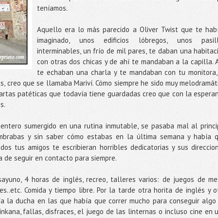
teníamos.
Aquello era lo más parecido a Oliver Twist que te hab
imaginado, unos edificios lóbregos, unos pasil
interminables, un frío de mil pares, te daban una habitac
con otras dos chicas y de ahí te mandaban a la capilla. A
te echaban una charla y te mandaban con tu monitora,
as, creo que se llamaba Mariví. Cómo siempre he sido muy melodramát
rtas patéticas que todavía tiene guardadas creo que con la espera
s.
 entero sumergido en una rutina inmutable, se pasaba mal al princi
mbrabas y sin saber cómo estabas en la última semana y había 
s tus amigos te escribieran horribles dedicatorias y sus direccio
 de seguir en contacto para siempre.
ayuno, 4 horas de inglés, recreo, talleres varios: de juegos de me
s..etc. Comida y tiempo libre. Por la tarde otra horita de inglés y o
ía la ducha en las que había que correr mucho para conseguir algo
nkana, fallas, disfraces, el juego de las linternas o incluso cine en 