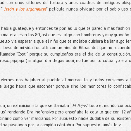
idad con unos sillones de tortura y unos cuadros de antiguos obis
i "
Jasón y los argonautas
" película nunca olvidaré por el sabio uso 
e había guateque y entonces te ponías lo que te parecía más fashion
a maleta, eran los 80, así que era algo con hombreras y muy grandón.
 suelto y a esperar a que el niño que te molaba quisiera bailar algo le
er beso de mi vida fue allí con un niño de Bilbao del que no recuerdo
amaba “Costi” porque su cumpleaños era el día de la constitución.
so..jajajaja ( si algún día llegas aquí, no fue por tu culpa, yo era 
 viernes nos bajaban al pueblo al mercadillo y todos corríamos a 
e luego había que esconder porque sino los monitores lo confisca
da, un exhibicionista que se llamaba “
El Pajus
”, todo el mundo conocí
ajus” rondando. Era inofensivo pero enseñaba la cola lo que con 12 a
dinario como ver marcianos. Por supuesto nadie dudaba de su existen
dina paseando por la campiña cántabra. Por supuesto jamás lo vi.