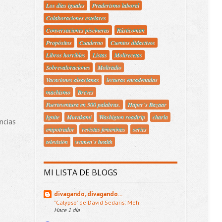
Los días iguales
Praderismo laboral
Colaboraciones estelares
Conversaciones piscineras
Rústicoman
Propósitos
Cuaderno
Cuentos didactivos
Libros horribles
Listas
Molirecetas
Sobrevaloraciones
Moliradio
Vacaciones alsacianas
lecturas encadenadas
machismo
Breves
Fuerteventura en 500 palabras.
Haper´s Bazaar
Ignite
Murakami
Washigton roadtrip
charla
ncias
empotrador
revistas femeninas
series
televisión
women´s health
MI LISTA DE BLOGS
divagando, divagando...
"Calypso" de David Sedaris: Meh
Hace 1 día