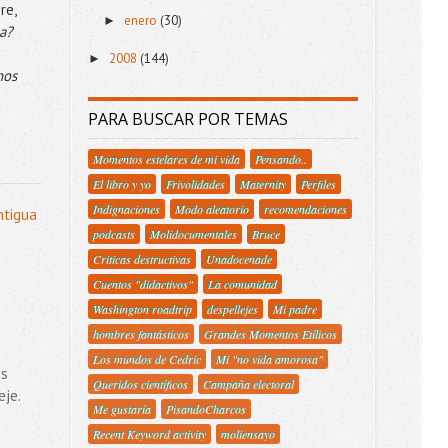
re,
enero
(30)
►
ca?
2008
(144)
►
hos
PARA BUSCAR POR TEMAS
Momentos estelares de mi vida
Pensando..
El libro y yo
Frivolidades
Maternity
Perfiles
Indignaciones
Modo aleatorio
recomendaciones
ntigua
podcasts
Molidocumentales
Bruce
Criticas destructivas
Unadocenade
Cuentos "didactivos"
La comunidad
Washington roadtrip
despellejes
Mi padre
hombres fantásticos
Grandes Momentos Etílicos
Los mundos de Cedric
Mi "no vida amorosa"
es
Queridos científicos
Campaña electoral
je.
Me gustaría
PisandoCharcos
Recent Keyword activity
moliensayo