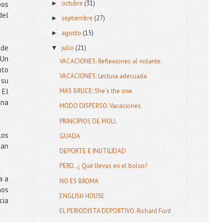
octubre
(31)
►
pos
del
septiembre
(27)
►
agosto
(15)
►
 de
julio
(21)
▼
 Un
VACACIONES: Reflexiones al volante.
nto
VACACIONES: Lectura adecuada
 su
 El
MAS BRUCE: She´s the one
una
MODO DISPERSO: Vacaciones.
PRINCIPIOS DE MOLI.
los
GUADA
ban
DEPORTE E INUTILIDAD
PERO..¿ Qué llevas en el bolso?
a a
NO ES BROMA
ños
ENGLISH HOUSE
cia
EL PERIODISTA DEPORTIVO. Richard Ford