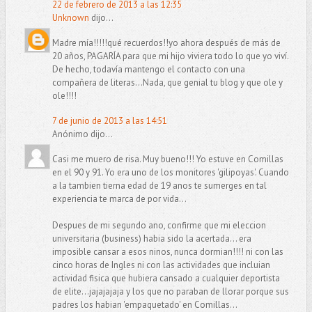
22 de febrero de 2013 a las 12:35
Unknown
dijo...
Madre mía!!!!!qué recuerdos!!yo ahora después de más de
20 años, PAGARÍA para que mi hijo viviera todo lo que yo viví.
De hecho, todavía mantengo el contacto con una
compañera de literas...Nada, que genial tu blog y que ole y
ole!!!!
7 de junio de 2013 a las 14:51
Anónimo dijo...
Casi me muero de risa. Muy bueno!!! Yo estuve en Comillas
en el 90 y 91. Yo era uno de los monitores 'gilipoyas'. Cuando
a la tambien tierna edad de 19 anos te sumerges en tal
experiencia te marca de por vida...
Despues de mi segundo ano, confirme que mi eleccion
universitaria (business) habia sido la acertada... era
imposible cansar a esos ninos, nunca dormian!!!! ni con las
cinco horas de Ingles ni con las actividades que incluian
actividad fisica que hubiera cansado a cualquier deportista
de elite...jajajajaja y los que no paraban de llorar porque sus
padres los habian 'empaquetado' en Comillas...