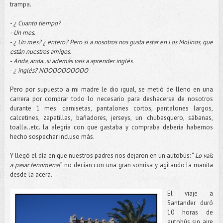
trampa.
-
¿ Cuanto tiempo?
- Un mes.
-
¿ Un mes? ¿ entero? Pero si a nosotros nos gusta estar en Los Molinos, que
están nuestros amigos
.
-
Anda, anda..si además vais a aprender inglés.
-
¿ inglés? NOOOOOOOOOO
Pero por supuesto a mi madre le dio igual, se metió de lleno en una
carrera por comprar todo lo necesario para deshacerse de nosotros
durante 1 mes: camisetas, pantalones cortos, pantalones largos,
calcetines, zapatillas, bañadores, jerseys, un chubasquero, sábanas,
toalla..etc. la alegría con que gastaba y compraba debería habernos
hecho sospechar incluso más.
Y llegó el día en que nuestros padres nos dejaron en un autobús: “
Lo vais
a pasar fenomenal
” no decían con una gran sonrisa y agitando la manita
desde la acera.
El viaje a
Santander duró
10 horas de
autobús sin aire