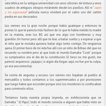
sala tétrica en la antigua universidad con unos sillones de tortura y unos
cuadros de antiguos obispos mirándote desde los pasillos. Allí vi "
Jasón
y los argonautas
" película nunca olvidaré por el sabio uso del cartón
piedra en sus decorados.
Los viernes era la gran noche porque había guateque y entonces te
ponías lo que te parecía más fashion de lo que te había metido tu madre
en la maleta, eran los 80, así que era algo con hombreras y muy
grandón. Un horror pero allí que te ibas a bailar suelto y a esperar a que
el niño que te molaba quisiera bailar algo lento contigo. De vergüenza
ajena. El primer beso de mi vida fue allí con un niño de Bilbao del que no
recuerdo su nombre pero al que todo el mundo llamaba “Costi” porque
su cumpleaños era el día de la constitución. El beso no me gustó, me
pareció asqueroso..jajajaja ( si algún día llegas aquí, no fue por tu culpa,
yo era una estrecha).
Se comía de angustia y escaso. Los viernes nos bajaban al pueblo al
mercadillo y todos corríamos a los supermercados a por provisiones
que luego había que esconder porque sino los monitores lo confiscaban
para comérselo ellos.
Teníamos hasta nuestra propia leyenda, un exhibicionista que se
llamaba “
El Pajus
”, todo el mundo conocía a alguien que había visto un