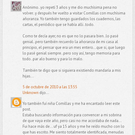
Anónimo..yo repetí 3 años y me dio muchísima pena no
volver..y después he vuelto a visitar Comillas con muchísima
añoranza. Yo también tengo guardados los cuadernos, las
cartas, el periódico que se había alli..todo.
Como te decía ayer, no es que no lo pasara bien..lo pasé
genial..pero también recuerdo la añoranza de mi casa al
principio, el pensar que era un mes entero...que si, que luego
lo pasé genial siempre..pero soy así, tengo memoria para
todo..par alo bueno y para lo malo.
También te digo que si siguiera existiendo mandaría a mis
hijas...
5 de octubre de 2010 a las 13:55
Unknown
dijo...
Yo también fuí niña Comillas y me ha encantado leer este
post.
Estaba buscando información para convencer a mi sobrina
de que vaya este año, pero casi no me acordaba de nada...
Fui hace más de... uf ya 15 años y me he reído mucho con lo
que has escrito. Me siento totalmente identificada, menudas