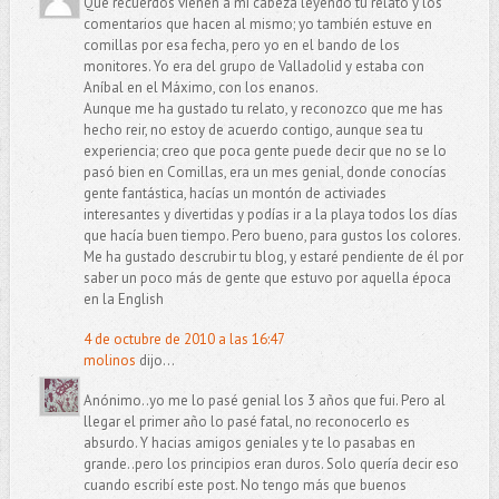
Qué recuerdos vienen a mi cabeza leyendo tu relato y los
comentarios que hacen al mismo; yo también estuve en
comillas por esa fecha, pero yo en el bando de los
monitores. Yo era del grupo de Valladolid y estaba con
Aníbal en el Máximo, con los enanos.
Aunque me ha gustado tu relato, y reconozco que me has
hecho reir, no estoy de acuerdo contigo, aunque sea tu
experiencia; creo que poca gente puede decir que no se lo
pasó bien en Comillas, era un mes genial, donde conocías
gente fantástica, hacías un montón de activiades
interesantes y divertidas y podías ir a la playa todos los días
que hacía buen tiempo. Pero bueno, para gustos los colores.
Me ha gustado descrubir tu blog, y estaré pendiente de él por
saber un poco más de gente que estuvo por aquella época
en la English
4 de octubre de 2010 a las 16:47
molinos
dijo...
Anónimo..yo me lo pasé genial los 3 años que fui. Pero al
llegar el primer año lo pasé fatal, no reconocerlo es
absurdo. Y hacias amigos geniales y te lo pasabas en
grande..pero los principios eran duros. Solo quería decir eso
cuando escribí este post. No tengo más que buenos