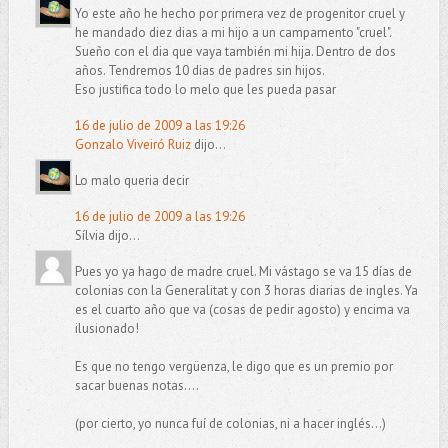
Yo este año he hecho por primera vez de progenitor cruel y
he mandado diez dias a mi hijo a un campamento "cruel".
Sueño con el dia que vaya también mi hija. Dentro de dos
años. Tendremos 10 dias de padres sin hijos.
Eso justifica todo lo melo que les pueda pasar
16 de julio de 2009 a las 19:26
Gonzalo Viveiró Ruiz
dijo...
Lo malo queria decir
16 de julio de 2009 a las 19:26
Sílvia dijo...
Pues yo ya hago de madre cruel. Mi vástago se va 15 días de
colonias con la Generalitat y con 3 horas diarias de ingles. Ya
es el cuarto año que va (cosas de pedir agosto) y encima va
ilusionado!
Es que no tengo vergüenza, le digo que es un premio por
sacar buenas notas....
(por cierto, yo nunca fuí de colonias, ni a hacer inglés...)