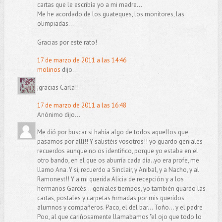
cartas que le escribía yo a mi madre...
Me he acordado de los guateques, los monitores, las
olimpiadas...
Gracias por este rato!
17 de marzo de 2011 a las 14:46
molinos
dijo...
¡gracias Carla!!
17 de marzo de 2011 a las 16:48
Anónimo dijo...
Me dió por buscar si había algo de todos aquellos que
pasamos por allí!! Y salistéis vosotros!! yo guardo geniales
recuerdos aunque no os identifico, porque yo estaba en el
otro bando, en el que os aburría cada día..yo era profe, me
llamo Ana. Y si, recuerdo a Sinclair, y Anibal, y a Nacho, y al
Ramonest!! Y a mi querida Alicia de recepción y a los
hermanos Garcés... geniales tiempos, yo también guardo las
cartas, postales y carpetas firmadas por mis queridos
alumnos y compañeros. Paco, el del bar... Toño... y el padre
Poo, al que cariñosamente llamabamos "el ojo que todo lo