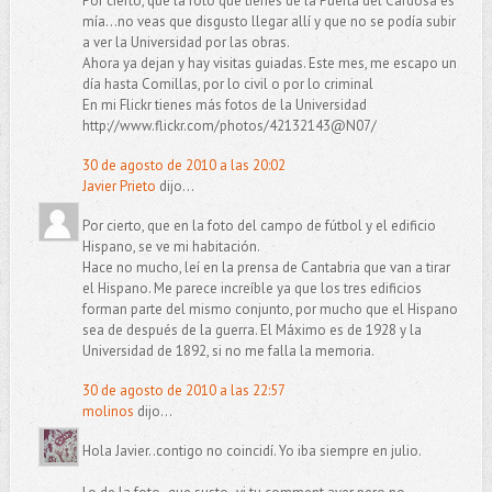
Por cierto, que la foto que tienes de la Puerta del Cardosa es
mía...no veas que disgusto llegar allí y que no se podía subir
a ver la Universidad por las obras.
Ahora ya dejan y hay visitas guiadas. Este mes, me escapo un
día hasta Comillas, por lo civil o por lo criminal
En mi Flickr tienes más fotos de la Universidad
http://www.flickr.com/photos/42132143@N07/
30 de agosto de 2010 a las 20:02
Javier Prieto
dijo...
Por cierto, que en la foto del campo de fútbol y el edificio
Hispano, se ve mi habitación.
Hace no mucho, leí en la prensa de Cantabria que van a tirar
el Hispano. Me parece increíble ya que los tres edificios
forman parte del mismo conjunto, por mucho que el Hispano
sea de después de la guerra. El Máximo es de 1928 y la
Universidad de 1892, si no me falla la memoria.
30 de agosto de 2010 a las 22:57
molinos
dijo...
Hola Javier..contigo no coincidí. Yo iba siempre en julio.