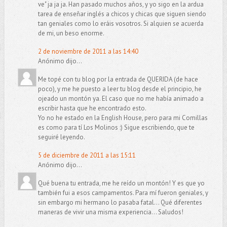
ve" ja ja ja. Han pasado muchos años, y yo sigo en la ardua
tarea de enseñar inglés a chicos y chicas que siguen siendo
tan geniales como lo eráis vosotros. Si alquien se acuerda
de mi, un beso enorme.
2 de noviembre de 2011 a las 14:40
Anónimo dijo...
Me topé con tu blog por la entrada de QUERIDA (de hace
poco), y me he puesto a leer tu blog desde el principio, he
ojeado un montón ya. El caso que no me había animado a
escribir hasta que he encontrado esto.
Yo no he estado en la English House, pero para mi Comillas
es como para tí Los Molinos :) Sigue escribiendo, que te
seguiré leyendo.
5 de diciembre de 2011 a las 15:11
Anónimo dijo...
Qué buena tu entrada, me he reído un montón! Y es que yo
también fui a esos campamentos. Para mí fueron geniales, y
sin embargo mi hermano lo pasaba fatal... Qué diferentes
maneras de vivir una misma experiencia... Saludos!