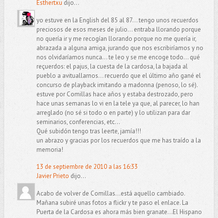
Esthertxu
dijo...
yo estuve en la English del 85 al 87... tengo unos recuerdos
preciosos de esos meses de julio... entraba llorando porque
no quería ir y me recogían llorando porque no me quería ir,
abrazada a alguna amiga, jurando que nos escribiríamos y no
nos olvidaríamos nunca... te leo y se me encoge todo... qué
reçuerdos: el pajus, la cuesta de la cardosa, la bajada al
pueblo a avituallarnos... recuerdo que el último año gané el
concurso de playback imitando a madonna (penoso, lo sé).
estuve por Comillas hace años y estaba destrozado, pero
hace unas semanas lo vi en la tele ya que, al parecer, lo han
arreglado (no sé si todo o en parte) y lo utilizan para dar
seminarios, conferencias, etc...
Qué subidón tengo tras leerte, jamía!!!
un abrazo y gracias por los recuerdos que me has traído a la
memoria!
13 de septiembre de 2010 a las 16:33
Javier Prieto
dijo...
Acabo de volver de Comillas...está aquello cambiado.
Mañana subiré unas fotos a flickr y te paso el enlace. La
Puerta de la Cardosa es ahora más bien granate...El Hispano