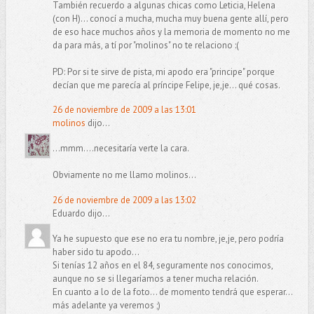
También recuerdo a algunas chicas como Leticia, Helena
(con H)... conocí a mucha, mucha muy buena gente allí, pero
de eso hace muchos años y la memoria de momento no me
da para más, a tí por "molinos" no te relaciono :(
PD: Por si te sirve de pista, mi apodo era "principe" porque
decían que me parecía al príncipe Felipe, je,je... qué cosas.
26 de noviembre de 2009 a las 13:01
molinos
dijo...
...mmm....necesitaría verte la cara.
Obviamente no me llamo molinos...
26 de noviembre de 2009 a las 13:02
Eduardo dijo...
Ya he supuesto que ese no era tu nombre, je,je, pero podría
haber sido tu apodo...
Si tenías 12 años en el 84, seguramente nos conocimos,
aunque no se si llegaríamos a tener mucha relación.
En cuanto a lo de la foto... de momento tendrá que esperar...
más adelante ya veremos ;)