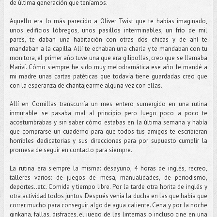
de última generación que teníamos.
Aquello era lo más parecido a Oliver Twist que te habías imaginado,
unos edificios lóbregos, unos pasillos interminables, un frío de mil
pares, te daban una habitación con otras dos chicas y de ahí te
mandaban a la capilla. Allí te echaban una charla y te mandaban con tu
monitora, el primer año tuve una que era gilipollas, creo que se llamaba
Mariví. Cómo siempre he sido muy melodramática ese año le mandé a
mi madre unas cartas patéticas que todavía tiene guardadas creo que
con la esperanza de chantajearme alguna vez con ellas.
Allí en Comillas transcurría un mes entero sumergido en una rutina
inmutable, se pasaba mal al principio pero luego poco a poco te
acostumbrabas y sin saber cómo estabas en la última semana y había
que comprarse un cuaderno para que todos tus amigos te escribieran
horribles dedicatorias y sus direcciones para por supuesto cumplir la
promesa de seguir en contacto para siempre.
La rutina era siempre la misma: desayuno, 4 horas de inglés, recreo,
talleres varios: de juegos de mesa, manualidades, de periodismo,
deportes..etc. Comida y tiempo libre. Por la tarde otra horita de inglés y
otra actividad todos juntos. Después venía la ducha en las que había que
correr mucho para conseguir algo de agua caliente. Cena y por la noche
ginkana, fallas, disfraces, el juego de las linternas o incluso cine en una