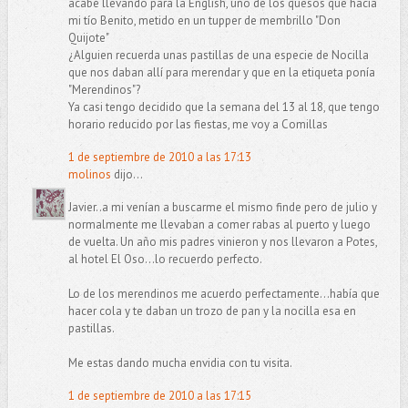
acabé llevando para la English, uno de los quesos que hacía
mi tío Benito, metido en un tupper de membrillo "Don
Quijote"
¿Alguien recuerda unas pastillas de una especie de Nocilla
que nos daban allí para merendar y que en la etiqueta ponía
"Merendinos"?
Ya casi tengo decidido que la semana del 13 al 18, que tengo
horario reducido por las fiestas, me voy a Comillas
1 de septiembre de 2010 a las 17:13
molinos
dijo...
Javier..a mi venían a buscarme el mismo finde pero de julio y
normalmente me llevaban a comer rabas al puerto y luego
de vuelta. Un año mis padres vinieron y nos llevaron a Potes,
al hotel El Oso...lo recuerdo perfecto.
Lo de los merendinos me acuerdo perfectamente...había que
hacer cola y te daban un trozo de pan y la nocilla esa en
pastillas.
Me estas dando mucha envidia con tu visita.
1 de septiembre de 2010 a las 17:15