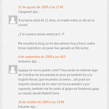
31 de agosto de 2009 a las 17:43
Gárgamel dijo...
"A la tierna edad de 12 años, mi madre entró un día en la
cocina"
¿Y tú cuantos tenías entonces? ;-P
Me encanta tu blog. Lo he descubierto hoy y llevo cuatro
horas leyéndolo sin parar. Has ganado un fiel lector.
6 de septiembre de 2009 a las 4:10
Anónimo dijo...
Jajajaja no me lo puedo creer!!! buscando en internet algo
de Comillas he encontrado tu post, yo también fui a la
English House, que recuerdos al leerlo...allí pasé los
mejores veranos de mi vida! me ha encantado! y por
supuesto, también me he unido al grupo en facebook jajaja
un saludo desde Madrid! Irene
26 de octubre de 2009 a las 19:38
Eduardo dijo...