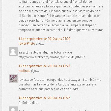
lo tiran, aunque no el frontal, ya que el frontal donde
estaban las aulas y la sala grande de guateques (camarillas)
no son realmente del Hispano aunque estuviera unido, son
el Seminario Menor. El Hispano es la parte trasera de color
beige y rojo. El frontón viejo aún sigue en pie aunque
ruinoso. Han cerrado el acceso a La Campa y al Hispano
tampoco te puedes acercar, ni al Máximo que van a restaurar
14 de septiembre de 2010 a las 23:20
Javier Prieto
dijo...
Ya están subidas algunas fotos a Flickr
http://www.flickr.com/photos/42132143@N07/
15 de septiembre de 2010 a las 18:22
molinos
dijo...
Javier..que fotos tan estupendas haces....y a mi también me
gustaba más la Puerta de la Cardosa antes..ese granata
brillante hace que parezca de cartón piedra.
16 de septiembre de 2010 a las 10:27
Anónimo dijo...