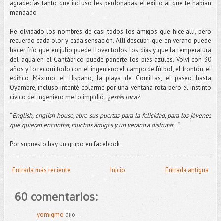
agradecías tanto que incluso les perdonabas el exilio al que te habían
mandado.
He olvidado los nombres de casi todos los amigos que hice allí, pero
recuerdo cada olor y cada sensación. Allí descubrí que en verano puede
hacer frío, que en julio puede llover todos los días y que la temperatura
del agua en el Cantábrico puede ponerte los pies azules. Volví con 30
años y lo recorrí todo con el ingeniero: el campo de fútbol, el frontón, el
edifico Máximo, el Hispano, la playa de Comillas, el paseo hasta
Oyambre, incluso intenté colarme por una ventana rota pero el instinto
cívico del ingeniero me lo impidió :
¿estás loca?
“
English, english house, abre sus puertas para la felicidad, para los jóvenes
que quieran encontrar, muchos amigos y un verano a disfrutar
...”
Por supuesto hay un grupo en facebook .
Entrada más reciente
Inicio
Entrada antigua
60 comentarios:
yomigmo
dijo...