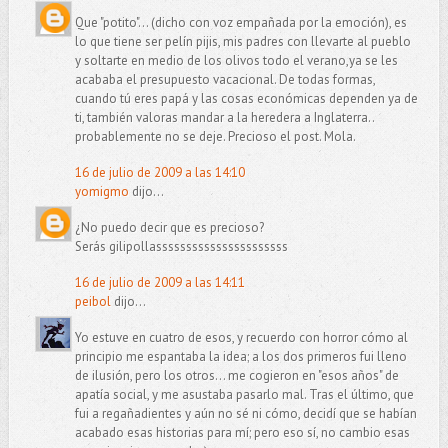
Que "potito"... (dicho con voz empañada por la emoción), es
lo que tiene ser pelín pijis, mis padres con llevarte al pueblo
y soltarte en medio de los olivos todo el verano,ya se les
acababa el presupuesto vacacional. De todas formas,
cuando tú eres papá y las cosas económicas dependen ya de
ti, también valoras mandar a la heredera a Inglaterra..
probablemente no se deje. Precioso el post. Mola.
16 de julio de 2009 a las 14:10
yomigmo
dijo...
¿No puedo decir que es precioso?
Serás gilipollassssssssssssssssssssss
16 de julio de 2009 a las 14:11
peibol
dijo...
Yo estuve en cuatro de esos, y recuerdo con horror cómo al
principio me espantaba la idea; a los dos primeros fui lleno
de ilusión, pero los otros... me cogieron en "esos años" de
apatía social, y me asustaba pasarlo mal. Tras el último, que
fui a regañadientes y aún no sé ni cómo, decidí que se habían
acabado esas historias para mí; pero eso sí, no cambio esas