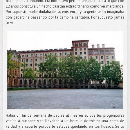
día al “pajus” rondando. Era inofensivo pero enseñaba la cola lo que con
12 años constituía un hecho casi tan extraordinario como ver marcianos.
Por supuesto nadie dudaba de su existencia y la gente se lo imaginaba
con gabardina paseando por la campiña cántabra. Por supuesto jamás
lo vi.
Había un fin de semana de padres al mes en el que tus progenitores
venían a buscarte y te llevaban a un hotel a dormir en una cama de
verdad y a cebarte porque te estabas quedando en los huesos. Se lo