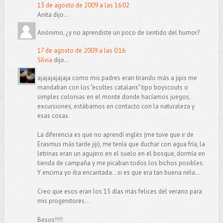
13 de agosto de 2009 a las 16:02
Anita dijo...
Anónimo, ¿y no aprendiste un poco de sentido del humor?
17 de agosto de 2009 a las 0:16
Sílvia
dijo...
ajajajajajaja como mis padres eran tirando más a jipis me
mandaban con los "ecoltes catalans" tipo boyscouts o
simples colonias en el monte donde hacíamos juegos,
excursiones, estábamos en contacto con la naturaleza y
esas cosas.
La diferencia es que no aprendí inglés (me tuve que ir de
Erasmus más tarde jiji), me tenía que duchar con agua fría, la
letrinas eran un agujero en el suelo en el bosque, dormía en
tienda de campaña y me picaban todos los bichos posibles.
Y encima yo iba encantada...si es que era tan buena niña...
Creo que esos eran los 15 días más felices del verano para
mis progenitores...
Besos!!!!