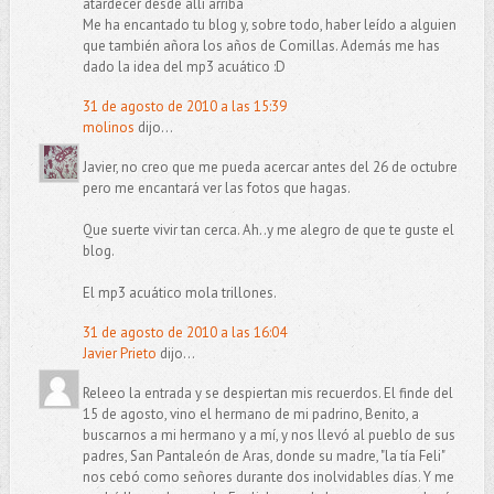
atardecer desde allí arriba
Me ha encantado tu blog y, sobre todo, haber leído a alguien
que también añora los años de Comillas. Además me has
dado la idea del mp3 acuático :D
31 de agosto de 2010 a las 15:39
molinos
dijo...
Javier, no creo que me pueda acercar antes del 26 de octubre
pero me encantará ver las fotos que hagas.
Que suerte vivir tan cerca. Ah..y me alegro de que te guste el
blog.
El mp3 acuático mola trillones.
31 de agosto de 2010 a las 16:04
Javier Prieto
dijo...
Releeo la entrada y se despiertan mis recuerdos. El finde del
15 de agosto, vino el hermano de mi padrino, Benito, a
buscarnos a mi hermano y a mí, y nos llevó al pueblo de sus
padres, San Pantaleón de Aras, donde su madre, "la tía Feli"
nos cebó como señores durante dos inolvidables días. Y me