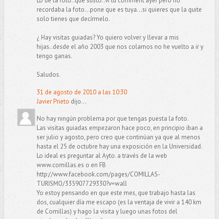
Lo de la foto..que susto..vi tu comment ayer pero no
recordaba la foto...pone que es tuya...si quieres que la quite
solo tienes que decírmelo.
¿ Hay visitas guiadas? Yo quiero volver y llevar a mis
hijas..desde el año 2003 que nos colamos no he vuelto a ir y
tengo ganas.
Saludos.
31 de agosto de 2010 a las 10:30
Javier Prieto
dijo...
No hay ningún problema por que tengas puesta la foto.
Las visitas guiadas empezaron hace poco, en principio iban a
ser julio y agosto, pero creo que continúan ya que al menos
hasta el 25 de octubre hay una exposición en la Universidad.
Lo ideal es preguntar al Ayto. a través de la web
www.comillas.es o en FB
http://www.facebook.com/pages/COMILLAS-
TURISMO/335907729330?v=wall
Yo estoy pensando en que este mes, que trabajo hasta las
dos, cualquier día me escapo (es la ventaja de vivir a 140 km
de Comillas) y hago la visita y luego unas fotos del