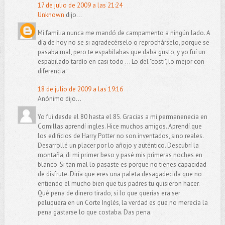
17 de julio de 2009 a las 21:24
Unknown
dijo...
Mi familia nunca me mandó de campamento a ningún lado. A
día de hoy no se si agradecérselo o reprochárselo, porque se
pasaba mal, pero te espabilabas que daba gusto, y yo fuí un
espabilado tardío en casi todo ... Lo del "costi", lo mejor con
diferencia.
18 de julio de 2009 a las 19:16
Anónimo dijo...
Yo fui desde el 80 hasta el 85. Gracias a mi permanenecia en
Comillas aprendí ingles. Hice muchos amigos. Aprendí que
los edificios de Harry Potter no son inventados, sino reales.
Desarrollé un placer por lo añojo y auténtico. Descubrí la
montaña, di mi primer beso y pasé mis primeras noches en
blanco. Si tan mal lo pasaste es porque no tienes capacidad
de disfrute. Diría que eres una paleta desagadecida que no
entiendo el mucho bien que tus padres tu quisieron hacer.
Qué pena de dinero tirado, si lo que querías era ser
peluquera en un Corte Inglés, la verdad es que no merecía la
pena gastarse lo que costaba. Das pena.