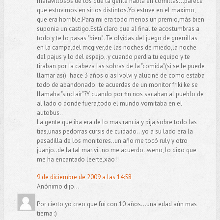
maravillosos de los que la gente habla en comillas...parece
que estuvimos en sitios distintos.Yo estuve en el maximo,
que era horrible.Para mi era todo menos un premio,más bien
suponia un castigo.Está claro que al final te acostumbras a
todo y te lo pasas "bien"..Te olvidas del juego de guerrillas
en la campa,del mcgiver,de las noches de miedo,la noche
del pajus y lo del espejo..y cuando perdia tu equipo y te
tiraban por la cabeza las sobras de la "comida"(si se le puede
llamar asi)..hace 3 años o así volvi y aluciné de como estaba
todo de abandonado..te acuerdas de un monitor friki ke se
llamaba "sinclair"?Y cuando por fin nos sacaban al pueblo de
al lado o donde fuera,todo el mundo vomitaba en el
autobus..
La gente que iba era de lo mas rancia y pija,sobre todo las
tias,unas pedorras cursis de cuidado...yo a su lado era la
pesadilla de los monitores..un año me tocó ruly y otro
juanjo..de la tal marivi..no me acuerdo..weno, lo dixo que
me ha encantado leerte,xao!!
9 de diciembre de 2009 a las 14:58
Anónimo dijo...
Por cierto,yo creo que fui con 10 años...una edad aún mas
tierna :)