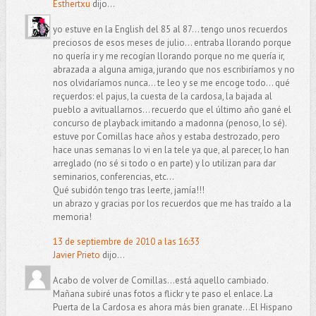
Esthertxu
dijo...
yo estuve en la English del 85 al 87... tengo unos recuerdos
preciosos de esos meses de julio... entraba llorando porque
no quería ir y me recogían llorando porque no me quería ir,
abrazada a alguna amiga, jurando que nos escribiríamos y no
nos olvidaríamos nunca... te leo y se me encoge todo... qué
reçuerdos: el pajus, la cuesta de la cardosa, la bajada al
pueblo a avituallarnos... recuerdo que el último año gané el
concurso de playback imitando a madonna (penoso, lo sé).
estuve por Comillas hace años y estaba destrozado, pero
hace unas semanas lo vi en la tele ya que, al parecer, lo han
arreglado (no sé si todo o en parte) y lo utilizan para dar
seminarios, conferencias, etc...
Qué subidón tengo tras leerte, jamía!!!
un abrazo y gracias por los recuerdos que me has traído a la
memoria!
13 de septiembre de 2010 a las 16:33
Javier Prieto
dijo...
Acabo de volver de Comillas...está aquello cambiado.
Mañana subiré unas fotos a flickr y te paso el enlace. La
Puerta de la Cardosa es ahora más bien granate...El Hispano