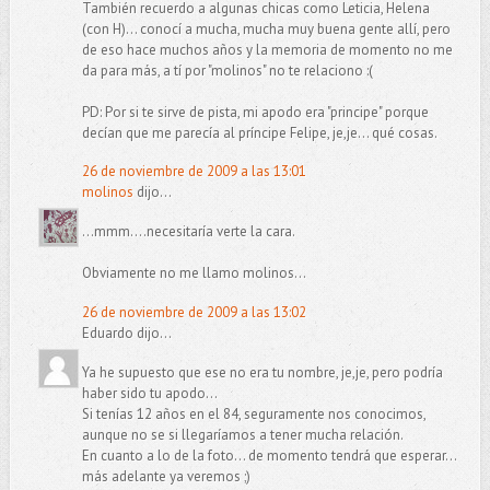
También recuerdo a algunas chicas como Leticia, Helena
(con H)... conocí a mucha, mucha muy buena gente allí, pero
de eso hace muchos años y la memoria de momento no me
da para más, a tí por "molinos" no te relaciono :(
PD: Por si te sirve de pista, mi apodo era "principe" porque
decían que me parecía al príncipe Felipe, je,je... qué cosas.
26 de noviembre de 2009 a las 13:01
molinos
dijo...
...mmm....necesitaría verte la cara.
Obviamente no me llamo molinos...
26 de noviembre de 2009 a las 13:02
Eduardo dijo...
Ya he supuesto que ese no era tu nombre, je,je, pero podría
haber sido tu apodo...
Si tenías 12 años en el 84, seguramente nos conocimos,
aunque no se si llegaríamos a tener mucha relación.
En cuanto a lo de la foto... de momento tendrá que esperar...
más adelante ya veremos ;)