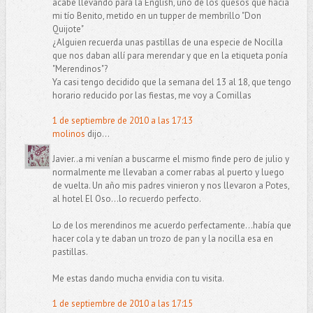
acabé llevando para la English, uno de los quesos que hacía
mi tío Benito, metido en un tupper de membrillo "Don
Quijote"
¿Alguien recuerda unas pastillas de una especie de Nocilla
que nos daban allí para merendar y que en la etiqueta ponía
"Merendinos"?
Ya casi tengo decidido que la semana del 13 al 18, que tengo
horario reducido por las fiestas, me voy a Comillas
1 de septiembre de 2010 a las 17:13
molinos
dijo...
Javier..a mi venían a buscarme el mismo finde pero de julio y
normalmente me llevaban a comer rabas al puerto y luego
de vuelta. Un año mis padres vinieron y nos llevaron a Potes,
al hotel El Oso...lo recuerdo perfecto.
Lo de los merendinos me acuerdo perfectamente...había que
hacer cola y te daban un trozo de pan y la nocilla esa en
pastillas.
Me estas dando mucha envidia con tu visita.
1 de septiembre de 2010 a las 17:15