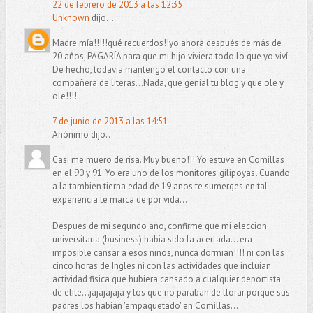
22 de febrero de 2013 a las 12:35
Unknown
dijo...
Madre mía!!!!!qué recuerdos!!yo ahora después de más de
20 años, PAGARÍA para que mi hijo viviera todo lo que yo viví.
De hecho, todavía mantengo el contacto con una
compañera de literas...Nada, que genial tu blog y que ole y
ole!!!!
7 de junio de 2013 a las 14:51
Anónimo dijo...
Casi me muero de risa. Muy bueno!!! Yo estuve en Comillas
en el 90 y 91. Yo era uno de los monitores 'gilipoyas'. Cuando
a la tambien tierna edad de 19 anos te sumerges en tal
experiencia te marca de por vida...
Despues de mi segundo ano, confirme que mi eleccion
universitaria (business) habia sido la acertada... era
imposible cansar a esos ninos, nunca dormian!!!! ni con las
cinco horas de Ingles ni con las actividades que incluian
actividad fisica que hubiera cansado a cualquier deportista
de elite...jajajajaja y los que no paraban de llorar porque sus
padres los habian 'empaquetado' en Comillas...