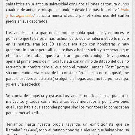
sala tétrica en la antigua universidad con unos sillones de tortura y unos
cuadros de antiguos obispos mirándote desde los pasillos. Allí vi "
Jasón
y los argonautas
" película nunca olvidaré por el sabio uso del cartón
piedra en sus decorados.
Los viernes era la gran noche porque había guateque y entonces te
ponías lo que te parecía más fashion de lo que te había metido tu madre
en la maleta, eran los 80, así que era algo con hombreras y muy
grandón. Un horror pero allí que te ibas a bailar suelto y a esperar a que
el niño que te molaba quisiera bailar algo lento contigo. De vergüenza
ajena. El primer beso de mi vida fue allí con un niño de Bilbao del que no
recuerdo su nombre pero al que todo el mundo llamaba “Costi” porque
su cumpleaños era el día de la constitución. El beso no me gustó, me
pareció asqueroso..jajajaja ( si algún día llegas aquí, no fue por tu culpa,
yo era una estrecha).
Se comía de angustia y escaso. Los viernes nos bajaban al pueblo al
mercadillo y todos corríamos a los supermercados a por provisiones
que luego había que esconder porque sino los monitores lo confiscaban
para comérselo ellos.
Teníamos hasta nuestra propia leyenda, un exhibicionista que se
llamaba “
El Pajus
”, todo el mundo conocía a alguien que había visto un