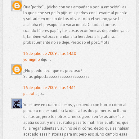
Que "potito"... (dicho con voz empañada por la emoción), es
lo que tiene ser pelín pijis, mis padres con llevarte al pueblo
y soltarte en medio de los olivos todo el verano,ya se les
acababa el presupuesto vacacional. De todas formas,
cuando tú eres papá y las cosas económicas dependen ya de
ti, también valoras mandar a la heredera a Inglaterra..
probablemente no se deje. Precioso el post. Mola.
16 de julio de 2009 a las 14:10
yomigmo
dijo...
¿No puedo decir que es precioso?
Serás gilipollassssssssssssssssssssss
16 de julio de 2009 a las 14:11
peibol
dijo...
Yo estuve en cuatro de esos, y recuerdo con horror cómo al
principio me espantaba la idea; a los dos primeros fui lleno
de ilusión, pero los otros... me cogieron en "esos años" de
apatía social, y me asustaba pasarlo mal. Tras el último, que
fui a regañadientes y aún no sé ni cómo, decidí que se habían
acabado esas historias para mí; pero eso sí, no cambio esas