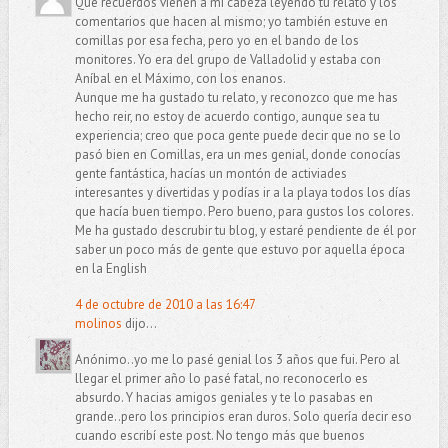
Qué recuerdos vienen a mi cabeza leyendo tu relato y los
comentarios que hacen al mismo; yo también estuve en
comillas por esa fecha, pero yo en el bando de los
monitores. Yo era del grupo de Valladolid y estaba con
Aníbal en el Máximo, con los enanos.
Aunque me ha gustado tu relato, y reconozco que me has
hecho reir, no estoy de acuerdo contigo, aunque sea tu
experiencia; creo que poca gente puede decir que no se lo
pasó bien en Comillas, era un mes genial, donde conocías
gente fantástica, hacías un montón de activiades
interesantes y divertidas y podías ir a la playa todos los días
que hacía buen tiempo. Pero bueno, para gustos los colores.
Me ha gustado descrubir tu blog, y estaré pendiente de él por
saber un poco más de gente que estuvo por aquella época
en la English
4 de octubre de 2010 a las 16:47
molinos
dijo...
Anónimo..yo me lo pasé genial los 3 años que fui. Pero al
llegar el primer año lo pasé fatal, no reconocerlo es
absurdo. Y hacias amigos geniales y te lo pasabas en
grande..pero los principios eran duros. Solo quería decir eso
cuando escribí este post. No tengo más que buenos