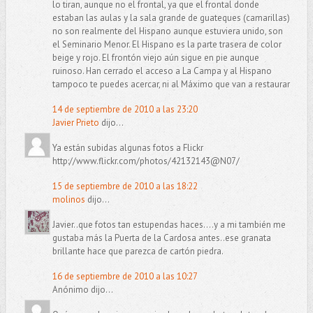
lo tiran, aunque no el frontal, ya que el frontal donde
estaban las aulas y la sala grande de guateques (camarillas)
no son realmente del Hispano aunque estuviera unido, son
el Seminario Menor. El Hispano es la parte trasera de color
beige y rojo. El frontón viejo aún sigue en pie aunque
ruinoso. Han cerrado el acceso a La Campa y al Hispano
tampoco te puedes acercar, ni al Máximo que van a restaurar
14 de septiembre de 2010 a las 23:20
Javier Prieto
dijo...
Ya están subidas algunas fotos a Flickr
http://www.flickr.com/photos/42132143@N07/
15 de septiembre de 2010 a las 18:22
molinos
dijo...
Javier..que fotos tan estupendas haces....y a mi también me
gustaba más la Puerta de la Cardosa antes..ese granata
brillante hace que parezca de cartón piedra.
16 de septiembre de 2010 a las 10:27
Anónimo dijo...