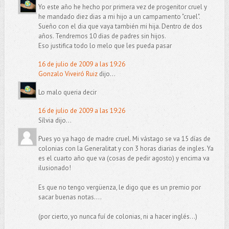
Yo este año he hecho por primera vez de progenitor cruel y
he mandado diez dias a mi hijo a un campamento "cruel".
Sueño con el dia que vaya también mi hija. Dentro de dos
años. Tendremos 10 dias de padres sin hijos.
Eso justifica todo lo melo que les pueda pasar
16 de julio de 2009 a las 19:26
Gonzalo Viveiró Ruiz
dijo...
Lo malo queria decir
16 de julio de 2009 a las 19:26
Sílvia dijo...
Pues yo ya hago de madre cruel. Mi vástago se va 15 días de
colonias con la Generalitat y con 3 horas diarias de ingles. Ya
es el cuarto año que va (cosas de pedir agosto) y encima va
ilusionado!
Es que no tengo vergüenza, le digo que es un premio por
sacar buenas notas....
(por cierto, yo nunca fuí de colonias, ni a hacer inglés...)