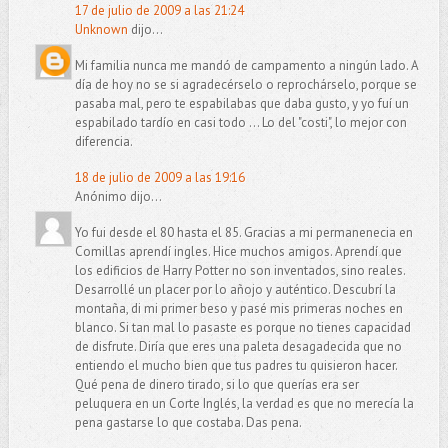
17 de julio de 2009 a las 21:24
Unknown
dijo...
Mi familia nunca me mandó de campamento a ningún lado. A
día de hoy no se si agradecérselo o reprochárselo, porque se
pasaba mal, pero te espabilabas que daba gusto, y yo fuí un
espabilado tardío en casi todo ... Lo del "costi", lo mejor con
diferencia.
18 de julio de 2009 a las 19:16
Anónimo dijo...
Yo fui desde el 80 hasta el 85. Gracias a mi permanenecia en
Comillas aprendí ingles. Hice muchos amigos. Aprendí que
los edificios de Harry Potter no son inventados, sino reales.
Desarrollé un placer por lo añojo y auténtico. Descubrí la
montaña, di mi primer beso y pasé mis primeras noches en
blanco. Si tan mal lo pasaste es porque no tienes capacidad
de disfrute. Diría que eres una paleta desagadecida que no
entiendo el mucho bien que tus padres tu quisieron hacer.
Qué pena de dinero tirado, si lo que querías era ser
peluquera en un Corte Inglés, la verdad es que no merecía la
pena gastarse lo que costaba. Das pena.