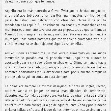
de última generación que teníamos.
Aquello era lo más parecido a Oliver Twist que te habías imaginado,
unos edificios lóbregos, unos pasillos interminables, un frío de mil
pares, te daban una habitación con otras dos chicas y de ahí te
mandaban a la capilla. Allí te echaban una charla y te mandaban con tu
monitora, el primer año tuve una que era gilipollas, creo que se llamaba
Mariví. Cómo siempre he sido muy melodramática ese año le mandé a
mi madre unas cartas patéticas que todavía tiene guardadas creo que
con la esperanza de chantajearme alguna vez con ellas.
Allí en Comillas transcurría un mes entero sumergido en una rutina
inmutable, se pasaba mal al principio pero luego poco a poco te
acostumbrabas y sin saber cómo estabas en la última semana y había
que comprarse un cuaderno para que todos tus amigos te escribieran
horribles dedicatorias y sus direcciones para por supuesto cumplir la
promesa de seguir en contacto para siempre.
La rutina era siempre la misma: desayuno, 4 horas de inglés, recreo,
talleres varios: de juegos de mesa, manualidades, de periodismo,
deportes..etc. Comida y tiempo libre. Por la tarde otra horita de inglés y
otra actividad todos juntos. Después venía la ducha en las que había que
correr mucho para conseguir algo de agua caliente. Cena y por la noche
ginkana, fallas, disfraces, el juego de las linternas o incluso cine en una