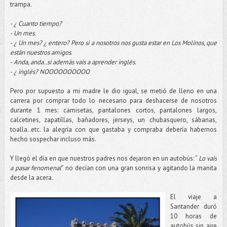
trampa.
-
¿ Cuanto tiempo?
- Un mes.
-
¿ Un mes? ¿ entero? Pero si a nosotros nos gusta estar en Los Molinos, que
están nuestros amigos
.
-
Anda, anda..si además vais a aprender inglés.
-
¿ inglés? NOOOOOOOOOO
Pero por supuesto a mi madre le dio igual, se metió de lleno en una
carrera por comprar todo lo necesario para deshacerse de nosotros
durante 1 mes: camisetas, pantalones cortos, pantalones largos,
calcetines, zapatillas, bañadores, jerseys, un chubasquero, sábanas,
toalla..etc. la alegría con que gastaba y compraba debería habernos
hecho sospechar incluso más.
Y llegó el día en que nuestros padres nos dejaron en un autobús: “
Lo vais
a pasar fenomenal
” no decían con una gran sonrisa y agitando la manita
desde la acera.
El viaje a
Santander duró
10 horas de
autobús sin aire