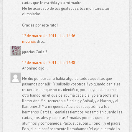
cartas que le escribía yo a mi madre...
Me he acordado de los guateques, los monitores, las
olimpiadas...
Gracias por este rato!
17 de marzo de 2011 a las 14:46
molinos
dijo...
¡gracias Carla!!
17 de marzo de 2011 a las 16:48
Anónimo dijo...
Me dió por buscar si había algo de todos aquellos que
pasamos por allí!! Y salistéis vosotros!! yo guardo geniales
recuerdos aunque no os identifico, porque yo estaba en el
otro bando, en el que os aburría cada día..yo era profe, me
llamo Ana. Y si, recuerdo a Sinclair, y Anibal, y a Nacho, y al
Ramonest!! Y a mi querida Alicia de recepción y a los
hermanos Garcés... geniales tiempos, yo también guardo las
cartas, postales y carpetas firmadas por mis queridos
alumnos y compañeros. Paco, el del bar... Toño... y el padre
Poo, al que cariñosamente llamabamos "el ojo que todo lo