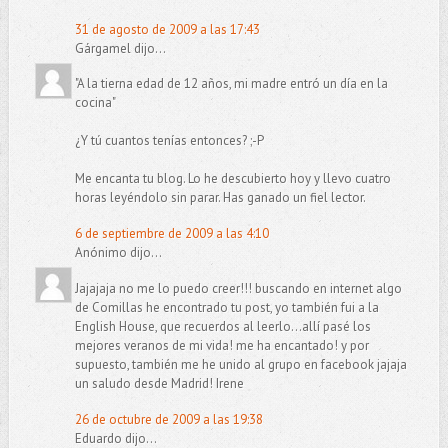
31 de agosto de 2009 a las 17:43
Gárgamel dijo...
"A la tierna edad de 12 años, mi madre entró un día en la
cocina"
¿Y tú cuantos tenías entonces? ;-P
Me encanta tu blog. Lo he descubierto hoy y llevo cuatro
horas leyéndolo sin parar. Has ganado un fiel lector.
6 de septiembre de 2009 a las 4:10
Anónimo dijo...
Jajajaja no me lo puedo creer!!! buscando en internet algo
de Comillas he encontrado tu post, yo también fui a la
English House, que recuerdos al leerlo...allí pasé los
mejores veranos de mi vida! me ha encantado! y por
supuesto, también me he unido al grupo en facebook jajaja
un saludo desde Madrid! Irene
26 de octubre de 2009 a las 19:38
Eduardo dijo...