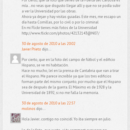
Por cierto, que la foto que tienes de la Puerta del Cardosa es
mía...no veas que disgusto llegar allí y que no se podía subir
a ver la Universidad por las obras.
Ahora ya dejan y hay visitas guiadas. Este mes, me escapo un
día hasta Comillas, por lo civil o por lo criminal
En mi Flickr tienes más fotos de la Universidad
http://www.flickr.com/photos/42132143@N07/
30 de agosto de 2010 a las 20:02
Javier Prieto
dijo...
Por cierto, que en la foto del campo de fútbol y el edificio
Hispano, se ve mi habitación.
Hace no mucho, leí en la prensa de Cantabria que van a tirar
el Hispano. Me parece increíble ya que los tres edificios
forman parte del mismo conjunto, por mucho que el Hispano
sea de después de la guerra. El Máximo es de 1928 y la
Universidad de 1892, si no me falla la memoria.
30 de agosto de 2010 a las 22:57
molinos
dijo...
Hola Javier..contigo no coincidí. Yo iba siempre en julio.