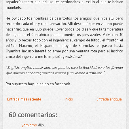
agradecías tanto que incluso les perdonabas el exilio al que te habían
mandado.
He olvidado los nombres de casi todos los amigos que hice allí, pero
recuerdo cada olor y cada sensación. Allí descubrí que en verano puede
hacer frío, que en julio puede llover todos los días y que la temperatura
del agua en el Cantábrico puede ponerte los pies azules. Volví con 30
años y lo recorrí todo con el ingeniero: el campo de fútbol, el frontón, el
edifico Máximo, el Hispano, la playa de Comillas, el paseo hasta
Oyambre, incluso intenté colarme por una ventana rota pero el instinto
cívico del ingeniero me lo impidió :
¿estás loca?
“
English, english house, abre sus puertas para la felicidad, para los jóvenes
que quieran encontrar, muchos amigos y un verano a disfrutar
...”
Por supuesto hay un grupo en facebook .
Entrada más reciente
Inicio
Entrada antigua
60 comentarios:
yomigmo
dijo...