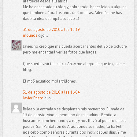
atardecer desde allí arriba
Me ha encantado tu blog y, sobre todo, haber leído a alguien
que también añora los años de Comillas. Además me has
dado la idea del mp3 acuático :D
31 de agosto de 2010 a las 15:39
molinos
dijo...
Javier, no creo que me pueda acercar antes del 26 de octubre
pero me encantará ver las fotos que hagas.
Que suerte vivir tan cerca. Ah..y me alegro de que te guste el
blog.
El mp3 acuático mola trillones.
31 de agosto de 2010 a las 16:04
Javier Prieto
dijo...
Releeo la entrada y se despiertan mis recuerdos. El finde del
15 de agosto, vino el hermano de mi padrino, Benito, a
buscarnos a mi hermano y a mí, y nos llevó al pueblo de sus
padres, San Pantaleón de Aras, donde su madre, "la tía Feli"
nos cebó como señores durante dos inolvidables días. Y me