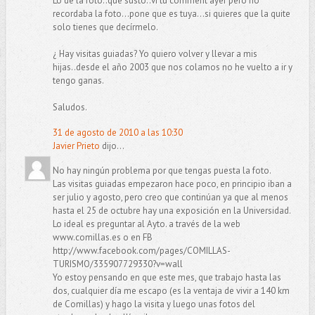
Lo de la foto..que susto..vi tu comment ayer pero no
recordaba la foto...pone que es tuya...si quieres que la quite
solo tienes que decírmelo.
¿ Hay visitas guiadas? Yo quiero volver y llevar a mis
hijas..desde el año 2003 que nos colamos no he vuelto a ir y
tengo ganas.
Saludos.
31 de agosto de 2010 a las 10:30
Javier Prieto
dijo...
No hay ningún problema por que tengas puesta la foto.
Las visitas guiadas empezaron hace poco, en principio iban a
ser julio y agosto, pero creo que continúan ya que al menos
hasta el 25 de octubre hay una exposición en la Universidad.
Lo ideal es preguntar al Ayto. a través de la web
www.comillas.es o en FB
http://www.facebook.com/pages/COMILLAS-
TURISMO/335907729330?v=wall
Yo estoy pensando en que este mes, que trabajo hasta las
dos, cualquier día me escapo (es la ventaja de vivir a 140 km
de Comillas) y hago la visita y luego unas fotos del