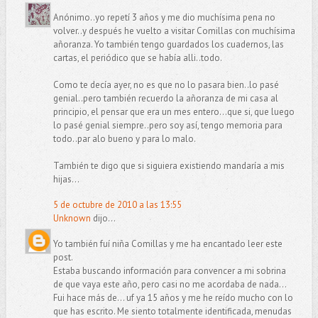
Anónimo..yo repetí 3 años y me dio muchísima pena no
volver..y después he vuelto a visitar Comillas con muchísima
añoranza. Yo también tengo guardados los cuadernos, las
cartas, el periódico que se había alli..todo.
Como te decía ayer, no es que no lo pasara bien..lo pasé
genial..pero también recuerdo la añoranza de mi casa al
principio, el pensar que era un mes entero...que si, que luego
lo pasé genial siempre..pero soy así, tengo memoria para
todo..par alo bueno y para lo malo.
También te digo que si siguiera existiendo mandaría a mis
hijas...
5 de octubre de 2010 a las 13:55
Unknown
dijo...
Yo también fuí niña Comillas y me ha encantado leer este
post.
Estaba buscando información para convencer a mi sobrina
de que vaya este año, pero casi no me acordaba de nada...
Fui hace más de... uf ya 15 años y me he reído mucho con lo
que has escrito. Me siento totalmente identificada, menudas