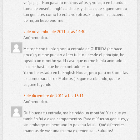
ve" ja ja ja. Han pasado muchos años, y yo sigo en la ardua
tarea de enseñar inglés a chicos y chicas que siguen siendo
tan geniales como lo eráis vosotros. Si alquien se acuerda
de mi, un beso enorme.
2 de noviembre de 2011 a las 14:40
Anónimo dijo...
Me topé con tu blog por la entrada de QUERIDA (de hace
poco), y me he puesto a leer tu blog desde el principio, he
ojeado un montón ya. El caso que no me había animado a
escribir hasta que he encontrado esto.
Yo no he estado en la English House, pero para mi Comillas
es como para tí Los Molinos :) Sigue escribiendo, que te
seguiré leyendo.
5 de diciembre de 2011 a las 15:11
Anónimo dijo...
Qué buena tu entrada, me he reído un montón! Y es que yo
también fui a esos campamentos. Para mí fueron geniales, y
sin embargo mi hermano lo pasaba fatal... Qué diferentes
maneras de vivir una misma experiencia... Saludos!