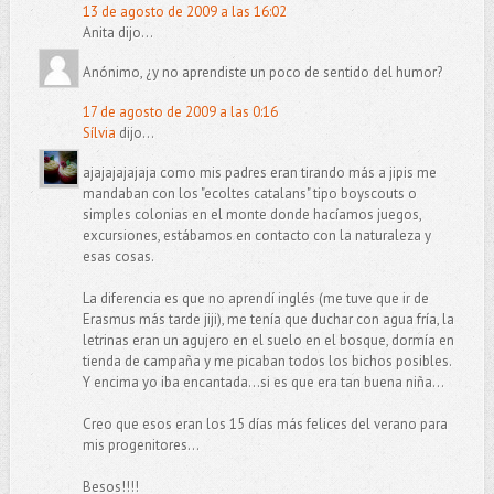
13 de agosto de 2009 a las 16:02
Anita dijo...
Anónimo, ¿y no aprendiste un poco de sentido del humor?
17 de agosto de 2009 a las 0:16
Sílvia
dijo...
ajajajajajaja como mis padres eran tirando más a jipis me
mandaban con los "ecoltes catalans" tipo boyscouts o
simples colonias en el monte donde hacíamos juegos,
excursiones, estábamos en contacto con la naturaleza y
esas cosas.
La diferencia es que no aprendí inglés (me tuve que ir de
Erasmus más tarde jiji), me tenía que duchar con agua fría, la
letrinas eran un agujero en el suelo en el bosque, dormía en
tienda de campaña y me picaban todos los bichos posibles.
Y encima yo iba encantada...si es que era tan buena niña...
Creo que esos eran los 15 días más felices del verano para
mis progenitores...
Besos!!!!