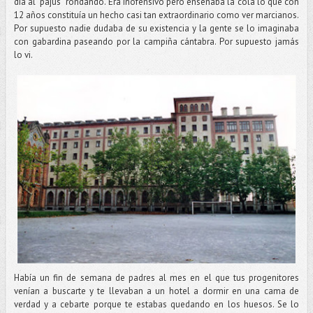
día al “pajus” rondando. Era inofensivo pero enseñaba la cola lo que con
12 años constituía un hecho casi tan extraordinario como ver marcianos.
Por supuesto nadie dudaba de su existencia y la gente se lo imaginaba
con gabardina paseando por la campiña cántabra. Por supuesto jamás
lo vi.
Había un fin de semana de padres al mes en el que tus progenitores
venían a buscarte y te llevaban a un hotel a dormir en una cama de
verdad y a cebarte porque te estabas quedando en los huesos. Se lo