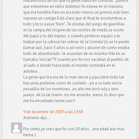
maravillosos de los que la gente habla en comillas...parece
que estuvimos en sitios distintos.Yo estuve en el maximo,
que era horrible.Para mi era todo menos un premio,más bien
suponia un castigo.Está claro que al final te acostumbras a
todo y te lo pasas "bien"..Te olvidas del juego de guerrillas
en la campa,del mcgiver,de las noches de miedo,la noche
del pajus y lo del espejo..y cuando perdia tu equipo y te
tiraban por la cabeza las sobras de la "comida"(si se le puede
llamar asi)..hace 3 años o así volvi y aluciné de como estaba
todo de abandonado..te acuerdas de un monitor friki ke se
llamaba "sinclair"?Y cuando por fin nos sacaban al pueblo de
al lado o donde fuera,todo el mundo vomitaba en el
autobus..
La gente que iba era de lo mas rancia y pija,sobre todo las
tias,unas pedorras cursis de cuidado...yo a su lado era la
pesadilla de los monitores..un año me tocó ruly y otro
juanjo..de la tal marivi..no me acuerdo..weno, lo dixo que
me ha encantado leerte,xao!!
9 de diciembre de 2009 a las 14:58
Anónimo dijo...
Por cierto,yo creo que fui con 10 años...una edad aún mas
tierna :)