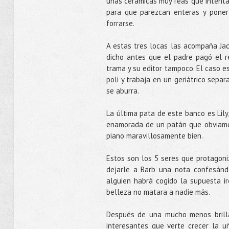
unas cerámicas muy feas que intenta 
para que parezcan enteras y poner
forrarse.
A estas tres locas las acompaña Jack
dicho antes que el padre pagó el r
trama y su editor tampoco. El caso e
poli y trabaja en un geriátrico sep
se aburra.
La última pata de este banco es Lily
enamorada de un patán que obviamen
piano maravillosamente bien.
Estos son los 5 seres que protagoni
dejarle a Barb una nota confesánd
alguien habrá cogido la supuesta ir
belleza no matara a nadie más.
Después de una mucho menos brilla
interesantes que verte crecer la uñ