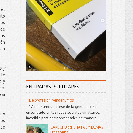
 el
ulo
mos
 de
tas
zón
tan
a y
 le
o y
ENTRADAS POPULARES
pa.
 si
De profesión, vendehúmos
"Vendehúmos", dícese de la gente que ha
encontrado en las redes sociales un altavoz
a y
increíble para decir obviedades de manera...
nos
ace
CARI, CHURRI, CHATA...Y DEMÁS
HORRORES