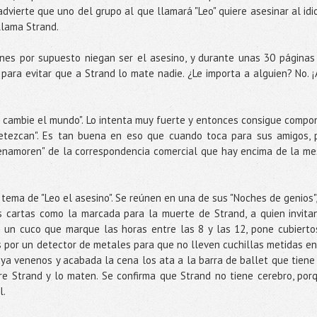
 advierte que uno del grupo al que llamará "Leo" quiere asesinar al idi
llama Strand.
nes por supuesto niegan ser el asesino, y durante unas 30 páginas
para evitar que a Strand lo mate nadie. ¿Le importa a alguien? No. ¡
e cambie el mundo". Lo intenta muy fuerte y entonces consigue compo
etezcan". Es tan buena en eso que cuando toca para sus amigos, 
"enamoren" de la correspondencia comercial que hay encima de la me
 tema de "Leo el asesino". Se reúnen en una de sus "Noches de genios",
s cartas como la marcada para la muerte de Strand, a quien invita
a un cuco que marque las horas entre las 8 y las 12, pone cubierto
s por un detector de metales para que no lleven cuchillas metidas en
aya venenos y acabada la cena los ata a la barra de ballet que tiene
e Strand y lo maten. Se confirma que Strand no tiene cerebro, por
l.