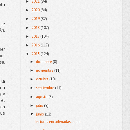
2021
(84)
►
ota
2020
(84)
►
2019
(82)
►
 se
2018
(107)
►
Ah,
2017
(104)
►
2016
(117)
►
ner
2015
(124)
▼
por
diciembre
(8)
sa.
►
noviembre
(11)
►
octubre
(10)
►
 la
n a
septiembre
(11)
►
s y
agosto
(8)
►
 el
julio
(9)
►
 en
que
junio
(12)
▼
Lecturas encadenadas. Junio