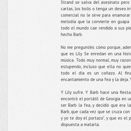
Strand se salva del asesinato pero 
cartas, los bolis o tenga un deseo 
comercial no le sirve para enamorar
melodía que la convierte en guapa 
todo el mundo cae rendido a sus pi
hecho Barb.
No me preguntéis cómo porque, adem
que es Lily. Se enredan en una his
música. Todo muy normal, muy razona
estupendo, incluso que ella no qui
todo el día es un coñazo. Al fi
encantamiento de una fea y la deja. 
Y Lily sufre. Y Barb hace una fiest
encontró el portátil de Georgia en u
ser Barb la fea, y decidió que era l
Barb, que cada vez que se cruza con 
y yo te doy el portazo", y que es el
dispuesta a matarla.