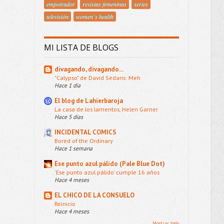
empotrador
revistas femeninas
series
televisión
women´s health
MI LISTA DE BLOGS
divagando, divagando...
"Calypso" de David Sedaris: Meh
Hace 1 día
El blog de Lahierbaroja
La casa de los lamentos, Helen Garner
Hace 5 días
INCIDENTAL COMICS
Bored of the Ordinary
Hace 1 semana
Ese punto azul pálido (Pale Blue Dot)
'Ese punto azul pálido' cumple 16 años
Hace 4 meses
EL CHICO DE LA CONSUELO
Reinicio
Hace 4 meses
Mostrar todo