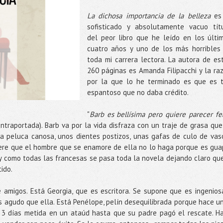
La dichosa importancia de la belleza
es
sofisticado y absolutamente vacuo tít
del peor libro que he leído en los últi
cuatro años y uno de los más horribles
toda mi carrera lectora. La autora de es
260 páginas es Amanda Filipacchi y la ra
por la que lo he terminado es que es 
espantoso que no daba crédito.
"
Barb es bellísima pero quiere parecer fe
ontraportada). Barb va por la vida disfraza con un traje de grasa que
a peluca canosa, unos dientes postizos, unas gafas de culo de vas
iere que el hombre que se enamore de ella no lo haga porque es gua
 y como todas las francesas se pasa toda la novela dejando claro que
tido.
e amigos. Está Georgia, que es escritora. Se supone que es ingenios
s agudo que ella. Está Penélope, pelín desequilibrada porque hace u
o 3 días metida en un ataúd hasta que su padre pagó el rescate. H