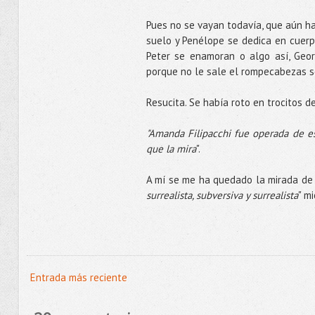
Pues no se vayan todavía, que aún hay
suelo y Penélope se dedica en cuerpo
Peter se enamoran o algo así, Geor
porque no le sale el rompecabezas se
Resucita. Se había roto en trocitos d
"Amanda Filipacchi fue operada de es
que la mira
".
A mí se me ha quedado la mirada de
surrealista, subversiva y surrealista
" m
Entrada más reciente