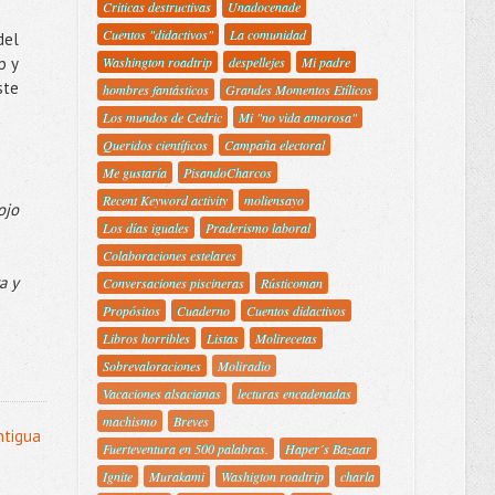
Criticas destructivas
Unadocenade
Cuentos "didactivos"
La comunidad
del
Washington roadtrip
despellejes
Mi padre
b y
ste
hombres fantásticos
Grandes Momentos Etílicos
Los mundos de Cedric
Mi "no vida amorosa"
Queridos científicos
Campaña electoral
Me gustaría
PisandoCharcos
Recent Keyword activity
moliensayo
ojo
Los días iguales
Praderismo laboral
Colaboraciones estelares
a y
Conversaciones piscineras
Rústicoman
Propósitos
Cuaderno
Cuentos didactivos
Libros horribles
Listas
Molirecetas
Sobrevaloraciones
Moliradio
Vacaciones alsacianas
lecturas encadenadas
machismo
Breves
ntigua
Fuerteventura en 500 palabras.
Haper´s Bazaar
Ignite
Murakami
Washigton roadtrip
charla