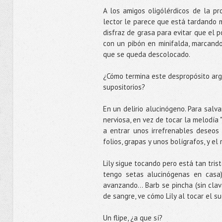
A los amigos oligólérdicos de la pr
lector le parece que está tardando 
disfraz de grasa para evitar que el 
con un pibón en minifalda, marcando 
que se queda descolocado.
¿Cómo termina este despropósito argu
supositorios?
En un delirio alucinógeno. Para salva
nerviosa, en vez de tocar la melodía 
a entrar unos irrefrenables deseos 
folios, grapas y unos bolígrafos, y el
Lily sigue tocando pero está tan tri
tengo setas alucinógenas en casa).
avanzando... Barb se pincha (sin clav
de sangre, ve cómo Lily al tocar el 
Un flipe, ¿a que sí?