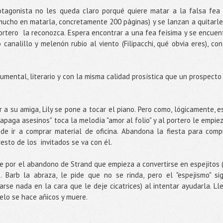
otagonista no les queda claro porqué quiere matar a la falsa fea 
mucho en matarla, concretamente 200 páginas) y se lanzan a quitarle
portero la reconozca. Espera encontrar a una fea feísima y se encuen
canalillo y melenón rubio al viento (Filipacchi, qué obvia eres), con
mental, literario y con la misma calidad prosística que un prospecto
r a su amiga, Lily se pone a tocar el piano. Pero como, lógicamente, e
"apaga asesinos" toca la melodía "amor al folio" y al portero le empie
de ir a comprar material de oficina. Abandona la fiesta para comp
 resto de los invitados se va con él.
ste por el abandono de Strand que empieza a convertirse en espejitos 
 Barb la abraza, le pide que no se rinda, pero el "espejismo" si
arse nada en la cara que le deje cicatrices) al intentar ayudarla. Ll
suelo se hace añicos y muere.