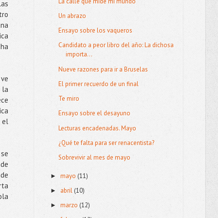
La calle que mide mi mundo
las
tro
Un abrazo
una
Ensayo sobre los vaqueros
ica
Candidato a peor libro del año: La dichosa
 ha
importa...
Nueve razones para ir a Bruselas
 ve
El primer recuerdo de un final
 la
Te miro
ece
ica
Ensayo sobre el desayuno
 el
Lecturas encadenadas. Mayo
¿Qué te falta para ser renacentista?
 se
Sobrevivir al mes de mayo
 de
 de
mayo
(11)
►
rta
abril
(10)
►
ola
marzo
(12)
►