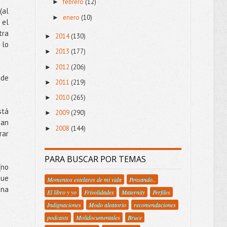
febrero
(12)
►
(al
enero
(10)
►
 el
tra
2014
(130)
►
 lo
2013
(177)
►
2012
(206)
►
 de
2011
(219)
►
2010
(265)
►
stá
2009
(290)
►
zan
2008
(144)
►
rar
PARA BUSCAR POR TEMAS
(no
gue
Momentos estelares de mi vida
Pensando..
ena
El libro y yo
Frivolidades
Maternity
Perfiles
Indignaciones
Modo aleatorio
recomendaciones
podcasts
Molidocumentales
Bruce