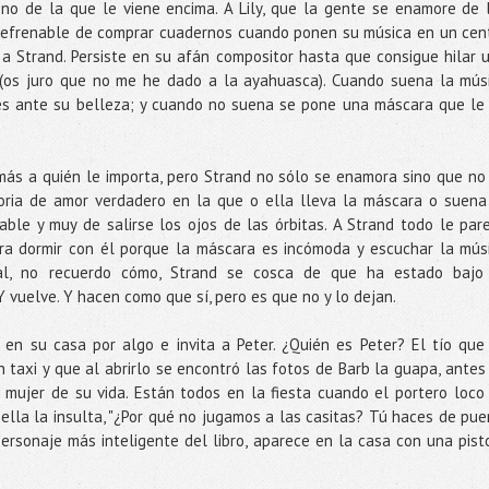
no de la que le viene encima. A Lily, que la gente se enamore de 
irrefrenable de comprar cuadernos cuando ponen su música en un cen
 a Strand. Persiste en su afán compositor hasta que consigue hilar 
(os juro que no me he dado a la ayahuasca). Cuando suena la mús
es ante su belleza; y cuando no suena se pone una máscara que le
ás a quién le importa, pero Strand no sólo se enamora sino que no
toria de amor verdadero en la que o ella lleva la máscara o suena
ble y muy de salirse los ojos de las órbitas. A Strand todo le par
era dormir con él porque la máscara es incómoda y escuchar la mús
nal, no recuerdo cómo, Strand se cosca de que ha estado bajo
Y vuelve. Y hacen como que sí, pero es que no y lo dejan.
a en su casa por algo e invita a Peter. ¿Quién es Peter? El tío que
n taxi y que al abrirlo se encontró las fotos de Barb la guapa, antes
a mujer de su vida. Están todos en la fiesta cuando el portero loco
ella la insulta, "¿Por qué no jugamos a las casitas? Tú haces de pue
 personaje más inteligente del libro, aparece en la casa con una pist