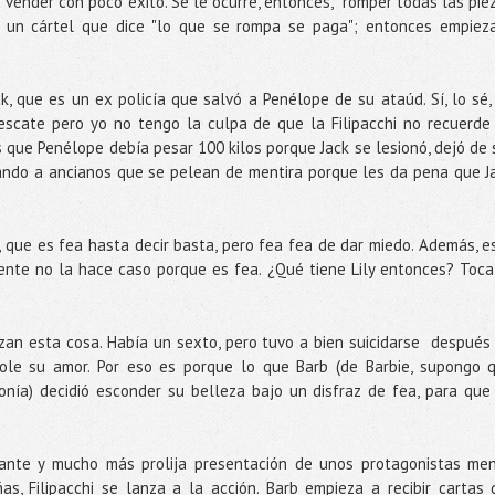
vender con poco éxito. Se le ocurre, entonces, romper todas las pie
 un cártel que dice "lo que se rompa se paga"; entonces empiez
, que es un ex policía que salvó a Penélope de su ataúd. Sí, lo sé,
escate pero yo no tengo la culpa de que la Filipacchi no recuerde
s que Penélope debía pesar 100 kilos porque Jack se lesionó, dejó de 
arando a ancianos que se pelean de mentira porque les da pena que J
, que es fea hasta decir basta, pero fea fea de dar miedo. Además, e
te no la hace caso porque es fea. ¿Qué tiene Lily entonces? Toca
zan esta cosa. Había un sexto, pero tuvo a bien suicidarse después
ole su amor. Por eso es porque lo que Barb (de Barbie, supongo 
onía) decidió esconder su belleza bajo un disfraz de fea, para que
nte y mucho más prolija presentación de unos protagonistas me
as, Filipacchi se lanza a la acción. Barb empieza a recibir cartas 