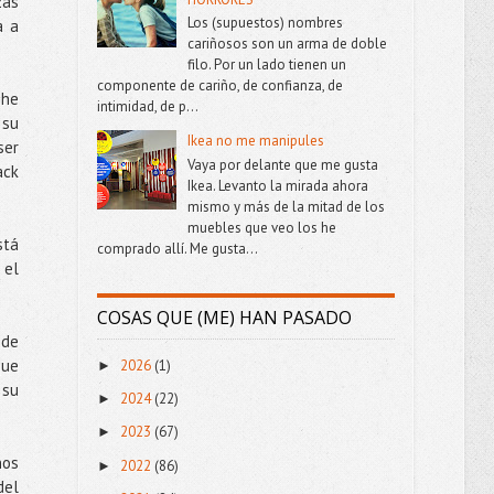
zas
Los (supuestos) nombres
a a
cariñosos son un arma de doble
filo. Por un lado tienen un
componente de cariño, de confianza, de
 he
intimidad, de p...
 su
Ikea no me manipules
ser
Vaya por delante que me gusta
ack
Ikea. Levanto la mirada ahora
mismo y más de la mitad de los
muebles que veo los he
stá
comprado allí. Me gusta...
 el
COSAS QUE (ME) HAN PASADO
 de
que
2026
(1)
►
 su
2024
(22)
►
2023
(67)
►
nos
2022
(86)
►
del