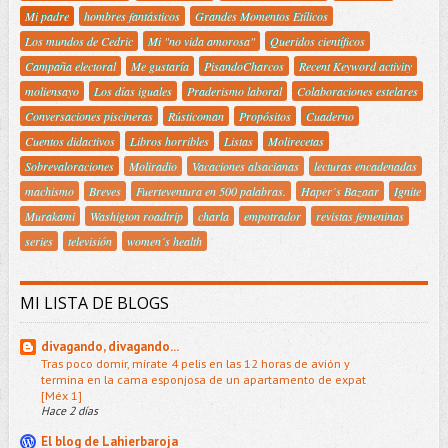
Mi padre
hombres fantásticos
Grandes Momentos Etílicos
Los mundos de Cedric
Mi "no vida amorosa"
Queridos científicos
Campaña electoral
Me gustaría
PisandoCharcos
Recent Keyword activity
moliensayo
Los días iguales
Praderismo laboral
Colaboraciones estelares
Conversaciones piscineras
Rústicoman
Propósitos
Cuaderno
Cuentos didactivos
Libros horribles
Listas
Molirecetas
Sobrevaloraciones
Moliradio
Vacaciones alsacianas
lecturas encadenadas
machismo
Breves
Fuerteventura en 500 palabras.
Haper´s Bazaar
Ignite
Murakami
Washigton roadtrip
charla
empotrador
revistas femeninas
series
televisión
women´s health
MI LISTA DE BLOGS
divagando, divagando...
Tras poco domir, mírate 4 pelis en las 12 horas de avión y
termina en la cama esponjosa de un apartamento de expat
[Méx 1]
Hace 2 días
El blog de Lahierbaroja