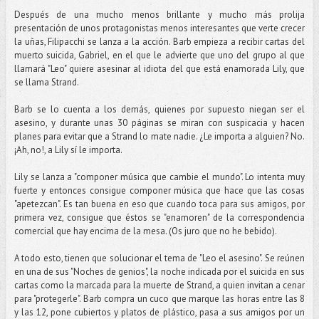
Después de una mucho menos brillante y mucho más prolija
presentación de unos protagonistas menos interesantes que verte crecer
la uñas, Filipacchi se lanza a la acción. Barb empieza a recibir cartas del
muerto suicida, Gabriel, en el que le advierte que uno del grupo al que
llamará "Leo" quiere asesinar al idiota del que está enamorada Lily, que
se llama Strand.
Barb se lo cuenta a los demás, quienes por supuesto niegan ser el
asesino, y durante unas 30 páginas se miran con suspicacia y hacen
planes para evitar que a Strand lo mate nadie. ¿Le importa a alguien? No.
¡Ah, no!, a Lily sí le importa.
Lily se lanza a "componer música que cambie el mundo". Lo intenta muy
fuerte y entonces consigue componer música que hace que las cosas
"apetezcan". Es tan buena en eso que cuando toca para sus amigos, por
primera vez, consigue que éstos se "enamoren" de la correspondencia
comercial que hay encima de la mesa. (Os juro que no he bebido).
A todo esto, tienen que solucionar el tema de "Leo el asesino". Se reúnen
en una de sus "Noches de genios", la noche indicada por el suicida en sus
cartas como la marcada para la muerte de Strand, a quien invitan a cenar
para "protegerle". Barb compra un cuco que marque las horas entre las 8
y las 12, pone cubiertos y platos de plástico, pasa a sus amigos por un