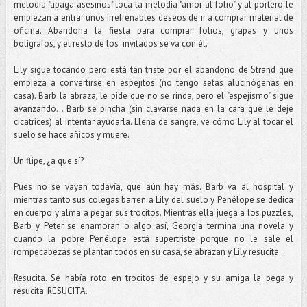
melodía "apaga asesinos" toca la melodía "amor al folio" y al portero le
empiezan a entrar unos irrefrenables deseos de ir a comprar material de
oficina. Abandona la fiesta para comprar folios, grapas y unos
bolígrafos, y el resto de los invitados se va con él.
Lily sigue tocando pero está tan triste por el abandono de Strand que
empieza a convertirse en espejitos (no tengo setas alucinógenas en
casa). Barb la abraza, le pide que no se rinda, pero el "espejismo" sigue
avanzando... Barb se pincha (sin clavarse nada en la cara que le deje
cicatrices) al intentar ayudarla. Llena de sangre, ve cómo Lily al tocar el
suelo se hace añicos y muere.
Un flipe, ¿a que sí?
Pues no se vayan todavía, que aún hay más. Barb va al hospital y
mientras tanto sus colegas barren a Lily del suelo y Penélope se dedica
en cuerpo y alma a pegar sus trocitos. Mientras ella juega a los puzzles,
Barb y Peter se enamoran o algo así, Georgia termina una novela y
cuando la pobre Penélope está supertriste porque no le sale el
rompecabezas se plantan todos en su casa, se abrazan y Lily resucita.
Resucita. Se había roto en trocitos de espejo y su amiga la pega y
resucita. RESUCITA.