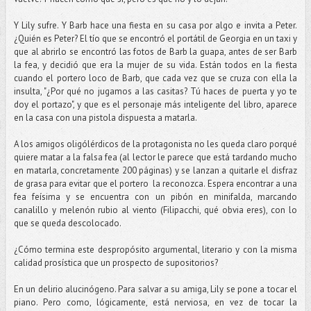
Y Lily sufre. Y Barb hace una fiesta en su casa por algo e invita a Peter.
¿Quién es Peter? El tío que se encontró el portátil de Georgia en un taxi y
que al abrirlo se encontró las fotos de Barb la guapa, antes de ser Barb
la fea, y decidió que era la mujer de su vida. Están todos en la fiesta
cuando el portero loco de Barb, que cada vez que se cruza con ella la
insulta, "¿Por qué no jugamos a las casitas? Tú haces de puerta y yo te
doy el portazo", y que es el personaje más inteligente del libro, aparece
en la casa con una pistola dispuesta a matarla.
A los amigos oligólérdicos de la protagonista no les queda claro porqué
quiere matar a la falsa fea (al lector le parece que está tardando mucho
en matarla, concretamente 200 páginas) y se lanzan a quitarle el disfraz
de grasa para evitar que el portero la reconozca. Espera encontrar a una
fea feísima y se encuentra con un pibón en minifalda, marcando
canalillo y melenón rubio al viento (Filipacchi, qué obvia eres), con lo
que se queda descolocado.
¿Cómo termina este despropósito argumental, literario y con la misma
calidad prosística que un prospecto de supositorios?
En un delirio alucinógeno. Para salvar a su amiga, Lily se pone a tocar el
piano. Pero como, lógicamente, está nerviosa, en vez de tocar la