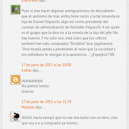
Elena Rius
dijo...
Pues sí, tras hacer algunas averiguaciones, he descubierto
que el anónimo de más arriba tiene razón y la tal Amanda es
hija de Daniel Filipacchi, algo así como presidente del
consejo de administración de Hachette-Filipacchi. A ver quién
es el guapo que le dice no a la novela de la hija del jefe. No
hay huevos. Y no sólo eso, está claro que los críticos
también han sido comprados. "Booklist" dice (agárrense):
"Una mirada astuta y penetrante al valor que la sociedad y
los individuos le otorgan a la apariencia..." ¿Espejitos? XD
17 de junio de 2015 a las 18:00
Esther
dijo...
jajajajajajajaj
No pienso leerlo.
Gracias
17 de junio de 2015 a las 21:59
Mafalda
dijo...
JAJAJA. hacía tiempo que no me reía tanto con un libro, creo
que voy a ir a comprarlo ya mismo...