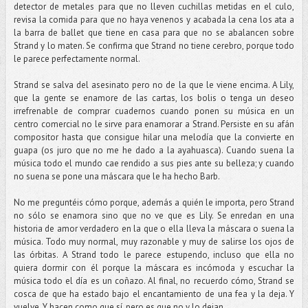
detector de metales para que no lleven cuchillas metidas en el culo,
revisa la comida para que no haya venenos y acabada la cena los ata a
la barra de ballet que tiene en casa para que no se abalancen sobre
Strand y lo maten. Se confirma que Strand no tiene cerebro, porque todo
le parece perfectamente normal.
Strand se salva del asesinato pero no de la que le viene encima. A Lily,
que la gente se enamore de las cartas, los bolis o tenga un deseo
irrefrenable de comprar cuadernos cuando ponen su música en un
centro comercial no le sirve para enamorar a Strand. Persiste en su afán
compositor hasta que consigue hilar una melodía que la convierte en
guapa (os juro que no me he dado a la ayahuasca). Cuando suena la
música todo el mundo cae rendido a sus pies ante su belleza; y cuando
no suena se pone una máscara que le ha hecho Barb.
No me preguntéis cómo porque, además a quién le importa, pero Strand
no sólo se enamora sino que no ve que es Lily. Se enredan en una
historia de amor verdadero en la que o ella lleva la máscara o suena la
música. Todo muy normal, muy razonable y muy de salirse los ojos de
las órbitas. A Strand todo le parece estupendo, incluso que ella no
quiera dormir con él porque la máscara es incómoda y escuchar la
música todo el día es un coñazo. Al final, no recuerdo cómo, Strand se
cosca de que ha estado bajo el encantamiento de una fea y la deja. Y
vuelve. Y hacen como que sí, pero es que no y lo dejan.