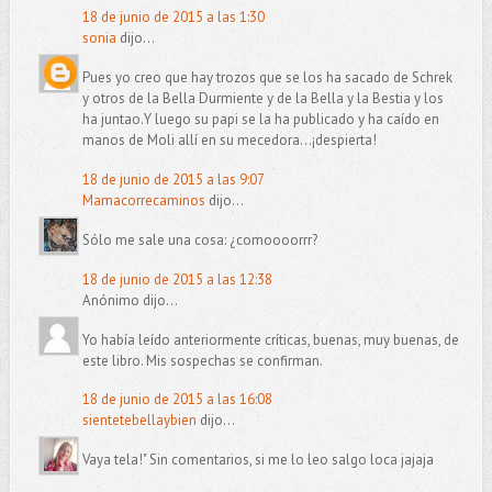
18 de junio de 2015 a las 1:30
sonia
dijo...
Pues yo creo que hay trozos que se los ha sacado de Schrek
y otros de la Bella Durmiente y de la Bella y la Bestia y los
ha juntao.Y luego su papi se la ha publicado y ha caído en
manos de Moli allí en su mecedora...¡despierta!
18 de junio de 2015 a las 9:07
Mamacorrecaminos
dijo...
Sólo me sale una cosa: ¿comoooorrr?
18 de junio de 2015 a las 12:38
Anónimo dijo...
Yo había leído anteriormente críticas, buenas, muy buenas, de
este libro. Mis sospechas se confirman.
18 de junio de 2015 a las 16:08
sientetebellaybien
dijo...
Vaya tela!" Sin comentarios, si me lo leo salgo loca jajaja