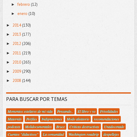
febrero
(12)
►
enero
(10)
►
2014
(130)
►
2013
(177)
►
2012
(206)
►
2011
(219)
►
2010
(265)
►
2009
(290)
►
2008
(144)
►
PARA BUSCAR POR TEMAS
Momentos estelares de mi vida
Pensando..
El libro y yo
Frivolidades
Maternity
Perfiles
Indignaciones
Modo aleatorio
recomendaciones
podcasts
Molidocumentales
Bruce
Criticas destructivas
Unadocenade
Cuentos "didactivos"
La comunidad
Washington roadtrip
despellejes