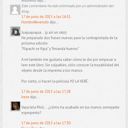
Anónimo dijo...
Este comentario ha sido eliminado por un administrador del
blog.
17 de junio de 2015 a las 16:51
HombreRevenido
dijo...
Juajuajuajua... (y así un rato)
He preparado dos frases nuevas para la contraportada de la
próxima edición:
"Flipachi se flipa" y "Amanda huevos"
A mí también me gustaría saber cómo te dio por empezar a
leer este libro. Sin culpables, sólo conocer la trazabilidad del
objeto desde la imprenta a tus manos.
Por cierto, si hacen la película YO LA VERÉ.
17 de junio de 2015 a las 17:28
Irene
dijo...
Vaya tela Moli....¿cómo ha acabado en tus manos semejante
esperpento?
17 de junio de 2015 a las 17:30