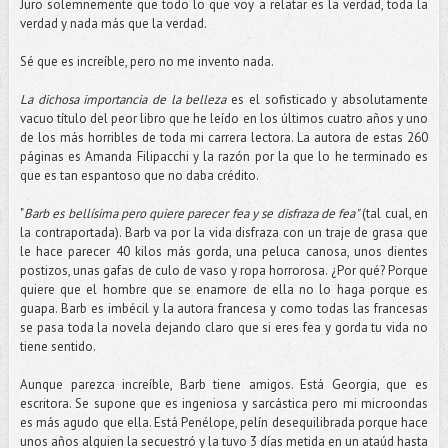
Juro solemnemente que todo lo que voy a relatar es la verdad, toda la
verdad y nada más que la verdad.
Sé que es increíble, pero no me invento nada.
La dichosa importancia de la belleza
es el sofisticado y absolutamente
vacuo título del peor libro que he leído en los últimos cuatro años y uno
de los más horribles de toda mi carrera lectora. La autora de estas 260
páginas es Amanda Filipacchi y la razón por la que lo he terminado es
que es tan espantoso que no daba crédito.
"
Barb es bellísima pero quiere parecer fea y se disfraza de fea"
(tal cual, en
la contraportada). Barb va por la vida disfraza con un traje de grasa que
le hace parecer 40 kilos más gorda, una peluca canosa, unos dientes
postizos, unas gafas de culo de vaso y ropa horrorosa. ¿Por qué? Porque
quiere que el hombre que se enamore de ella no lo haga porque es
guapa. Barb es imbécil y la autora francesa y como todas las francesas
se pasa toda la novela dejando claro que si eres fea y gorda tu vida no
tiene sentido.
Aunque parezca increíble, Barb tiene amigos. Está Georgia, que es
escritora. Se supone que es ingeniosa y sarcástica pero mi microondas
es más agudo que ella. Está Penélope, pelín desequilibrada porque hace
unos años alguien la secuestró y la tuvo 3 días metida en un ataúd hasta