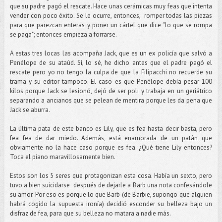
que su padre pagó el rescate. Hace unas cerámicas muy feas que intenta
vender con poco éxito. Se le ocurre, entonces, romper todas las piezas
para que parezcan enteras y poner un cártel que dice "lo que se rompa
se paga"; entonces empieza a forrarse.
A estas tres locas las acompaña Jack, que es un ex policía que salvó a
Penélope de su ataúd. Sí, lo sé, he dicho antes que el padre pagó el
rescate pero yo no tengo la culpa de que la Filipacchi no recuerde su
trama y su editor tampoco. El caso es que Penélope debía pesar 100
kilos porque Jack se lesionó, dejó de ser poli y trabaja en un geriátrico
separando a ancianos que se pelean de mentira porque les da pena que
Jack se aburra.
La última pata de este banco es Lily, que es fea hasta decir basta, pero
fea fea de dar miedo. Además, está enamorada de un patán que
obviamente no la hace caso porque es fea. ¿Qué tiene Lily entonces?
Toca el piano maravillosamente bien.
Estos son los 5 seres que protagonizan esta cosa. Había un sexto, pero
tuvo a bien suicidarse después de dejarle a Barb una nota confesándole
su amor. Por eso es porque lo que Barb (de Barbie, supongo que alguien
habrá cogido la supuesta ironía) decidió esconder su belleza bajo un
disfraz de fea, para que su belleza no matara a nadie más.