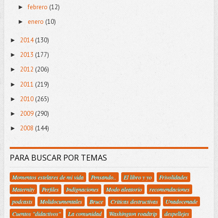
febrero
(12)
►
enero
(10)
►
2014
(130)
►
2013
(177)
►
2012
(206)
►
2011
(219)
►
2010
(265)
►
2009
(290)
►
2008
(144)
►
PARA BUSCAR POR TEMAS
Momentos estelares de mi vida
Pensando..
El libro y yo
Frivolidades
Maternity
Perfiles
Indignaciones
Modo aleatorio
recomendaciones
podcasts
Molidocumentales
Bruce
Criticas destructivas
Unadocenade
Cuentos "didactivos"
La comunidad
Washington roadtrip
despellejes