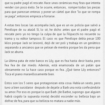
que su padre pagó el rescate. Hace unas cerámicas muy feas que intenta
vender con poco éxito. Se le ocurre, entonces, romper todas las piezas
para que parezcan enteras y poner un cártel que dice "lo que se rompa
se paga"; entonces empieza a forrarse.
A estas tres locas las acompaña Jack, que es un ex policía que salvó a
Penélope de su ataúd. Sí, lo sé, he dicho antes que el padre pagó el
rescate pero yo no tengo la culpa de que la Filipacchi no recuerde su
trama y su editor tampoco. El caso es que Penélope debía pesar 100
kilos porque Jack se lesionó, dejó de ser poli y trabaja en un geriátrico
separando a ancianos que se pelean de mentira porque les da pena que
Jack se aburra.
La última pata de este banco es Lily, que es fea hasta decir basta, pero
fea fea de dar miedo. Además, está enamorada de un patán que
obviamente no la hace caso porque es fea. ¿Qué tiene Lily entonces?
Toca el piano maravillosamente bien.
Estos son los 5 seres que protagonizan esta cosa. Había un sexto, pero
tuvo a bien suicidarse después de dejarle a Barb una nota confesándole
su amor. Por eso es porque lo que Barb (de Barbie, supongo que alguien
habrá cogido la supuesta ironía) decidió esconder su belleza bajo un
disfraz de fea, para que su belleza no matara a nadie más.