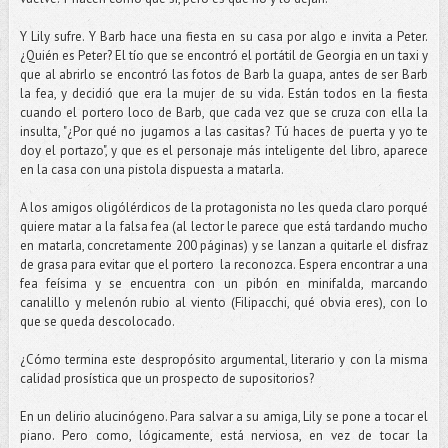
Y Lily sufre. Y Barb hace una fiesta en su casa por algo e invita a Peter.
¿Quién es Peter? El tío que se encontró el portátil de Georgia en un taxi y
que al abrirlo se encontró las fotos de Barb la guapa, antes de ser Barb
la fea, y decidió que era la mujer de su vida. Están todos en la fiesta
cuando el portero loco de Barb, que cada vez que se cruza con ella la
insulta, "¿Por qué no jugamos a las casitas? Tú haces de puerta y yo te
doy el portazo", y que es el personaje más inteligente del libro, aparece
en la casa con una pistola dispuesta a matarla.
A los amigos oligólérdicos de la protagonista no les queda claro porqué
quiere matar a la falsa fea (al lector le parece que está tardando mucho
en matarla, concretamente 200 páginas) y se lanzan a quitarle el disfraz
de grasa para evitar que el portero la reconozca. Espera encontrar a una
fea feísima y se encuentra con un pibón en minifalda, marcando
canalillo y melenón rubio al viento (Filipacchi, qué obvia eres), con lo
que se queda descolocado.
¿Cómo termina este despropósito argumental, literario y con la misma
calidad prosística que un prospecto de supositorios?
En un delirio alucinógeno. Para salvar a su amiga, Lily se pone a tocar el
piano. Pero como, lógicamente, está nerviosa, en vez de tocar la