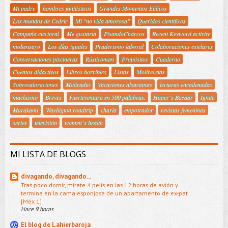
Mi padre
hombres fantásticos
Grandes Momentos Etílicos
Los mundos de Cedric
Mi "no vida amorosa"
Queridos científicos
Campaña electoral
Me gustaría
PisandoCharcos
Recent Keyword activity
moliensayo
Los días iguales
Praderismo laboral
Colaboraciones estelares
Conversaciones piscineras
Rústicoman
Propósitos
Cuaderno
Cuentos didactivos
Libros horribles
Listas
Molirecetas
Sobrevaloraciones
Moliradio
Vacaciones alsacianas
lecturas encadenadas
machismo
Breves
Fuerteventura en 500 palabras.
Haper´s Bazaar
Ignite
Murakami
Washigton roadtrip
charla
empotrador
revistas femeninas
series
televisión
women´s health
MI LISTA DE BLOGS
divagando, divagando...
Tras poco domir, mírate 4 pelis en las 12 horas de avión y
termina en la cama esponjosa de un apartamento de ex-pat
[Méx 1]
Hace 9 horas
El blog de Lahierbaroja