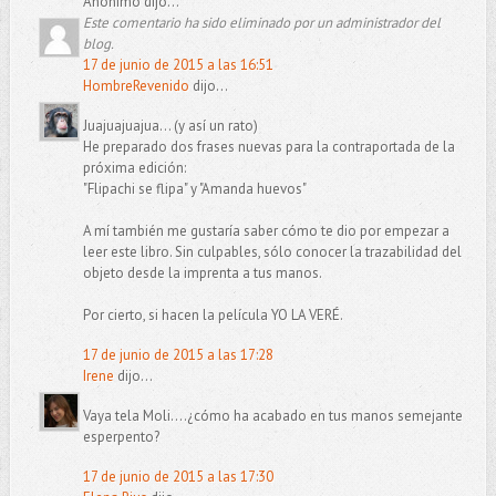
Anónimo dijo...
Este comentario ha sido eliminado por un administrador del
blog.
17 de junio de 2015 a las 16:51
HombreRevenido
dijo...
Juajuajuajua... (y así un rato)
He preparado dos frases nuevas para la contraportada de la
próxima edición:
"Flipachi se flipa" y "Amanda huevos"
A mí también me gustaría saber cómo te dio por empezar a
leer este libro. Sin culpables, sólo conocer la trazabilidad del
objeto desde la imprenta a tus manos.
Por cierto, si hacen la película YO LA VERÉ.
17 de junio de 2015 a las 17:28
Irene
dijo...
Vaya tela Moli....¿cómo ha acabado en tus manos semejante
esperpento?
17 de junio de 2015 a las 17:30