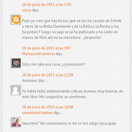
18 de junio de 2015 a las 1:30
sonia
dijo...
Pues yo creo que hay trozos que se los ha sacado de Schrek
y otros de la Bella Durmiente y de la Bella y la Bestia y los
ha juntao.Y luego su papi se la ha publicado y ha caído en
manos de Moli allí en su mecedora...¡despierta!
18 de junio de 2015 a las 9:07
Mamacorrecaminos
dijo...
Sólo me sale una cosa: ¿comoooorrr?
18 de junio de 2015 a las 12:38
Anónimo dijo...
Yo había leído anteriormente críticas, buenas, muy buenas, de
este libro. Mis sospechas se confirman.
18 de junio de 2015 a las 16:08
sientetebellaybien
dijo...
Vaya tela!" Sin comentarios, si me lo leo salgo loca jajaja