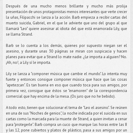
Después de una mucho menos brillante y mucho más prolija
presentación de unos protagonistas menos interesantes que verte crecer
la uñas, Filipacchi se lanza a la acción. Barb empieza a recibir cartas del
muerto suicida, Gabriel, en el que le advierte que uno del grupo al que
llamará "Leo" quiere asesinar al idiota del que está enamorada Lily, que
se llama Strand.
Barb se lo cuenta a los demás, quienes por supuesto niegan ser el
asesino, y durante unas 30 páginas se miran con suspicacia y hacen
planes para evitar que a Strand lo mate nadie. ¿Le importa a alguien? No.
¡Ah, no!, a Lily sí le importa.
Lily se lanza a "componer música que cambie el mundo". Lo intenta muy
fuerte y entonces consigue componer música que hace que las cosas
"apetezcan". Es tan buena en eso que cuando toca para sus amigos, por
primera vez, consigue que éstos se "enamoren" de la correspondencia
comercial que hay encima de la mesa. (Os juro que no he bebido).
A todo esto, tienen que solucionar el tema de "Leo el asesino". Se reúnen
en una de sus "Noches de genios", la noche indicada por el suicida en sus
cartas como la marcada para la muerte de Strand, a quien invitan a cenar
para "protegerle". Barb compra un cuco que marque las horas entre las 8
y las 12, pone cubiertos y platos de plástico, pasa a sus amigos por un