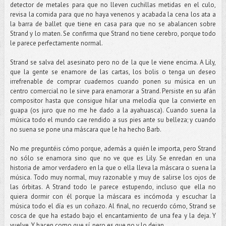
detector de metales para que no lleven cuchillas metidas en el culo,
revisa la comida para que no haya venenos y acabada la cena los ata a
la barra de ballet que tiene en casa para que no se abalancen sobre
Strand y lo maten. Se confirma que Strand no tiene cerebro, porque todo
le parece perfectamente normal.
Strand se salva del asesinato pero no de la que le viene encima. A Lily,
que la gente se enamore de las cartas, los bolis o tenga un deseo
irrefrenable de comprar cuadernos cuando ponen su música en un
centro comercial no le sirve para enamorar a Strand. Persiste en su afán
compositor hasta que consigue hilar una melodía que la convierte en
guapa (os juro que no me he dado a la ayahuasca). Cuando suena la
música todo el mundo cae rendido a sus pies ante su belleza; y cuando
no suena se pone una máscara que le ha hecho Barb.
No me preguntéis cómo porque, además a quién le importa, pero Strand
no sólo se enamora sino que no ve que es Lily. Se enredan en una
historia de amor verdadero en la que o ella lleva la máscara o suena la
música. Todo muy normal, muy razonable y muy de salirse los ojos de
las órbitas. A Strand todo le parece estupendo, incluso que ella no
quiera dormir con él porque la máscara es incómoda y escuchar la
música todo el día es un coñazo. Al final, no recuerdo cómo, Strand se
cosca de que ha estado bajo el encantamiento de una fea y la deja. Y
vuelve. Y hacen como que sí, pero es que no y lo dejan.