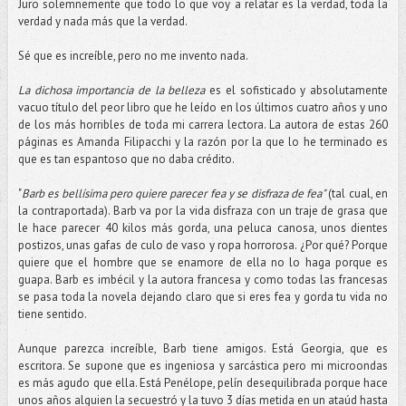
Juro solemnemente que todo lo que voy a relatar es la verdad, toda la
verdad y nada más que la verdad.
Sé que es increíble, pero no me invento nada.
La dichosa importancia de la belleza
es el sofisticado y absolutamente
vacuo título del peor libro que he leído en los últimos cuatro años y uno
de los más horribles de toda mi carrera lectora. La autora de estas 260
páginas es Amanda Filipacchi y la razón por la que lo he terminado es
que es tan espantoso que no daba crédito.
"
Barb es bellísima pero quiere parecer fea y se disfraza de fea"
(tal cual, en
la contraportada). Barb va por la vida disfraza con un traje de grasa que
le hace parecer 40 kilos más gorda, una peluca canosa, unos dientes
postizos, unas gafas de culo de vaso y ropa horrorosa. ¿Por qué? Porque
quiere que el hombre que se enamore de ella no lo haga porque es
guapa. Barb es imbécil y la autora francesa y como todas las francesas
se pasa toda la novela dejando claro que si eres fea y gorda tu vida no
tiene sentido.
Aunque parezca increíble, Barb tiene amigos. Está Georgia, que es
escritora. Se supone que es ingeniosa y sarcástica pero mi microondas
es más agudo que ella. Está Penélope, pelín desequilibrada porque hace
unos años alguien la secuestró y la tuvo 3 días metida en un ataúd hasta