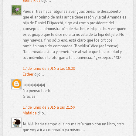
Elena Rius
dijo...
Pues sí, tras hacer algunas averiguaciones, he descubierto
que el anónimo de más arriba tiene razón y la tal Amanda es
hija de Daniel Filipacchi, algo así como presidente del
consejo de administración de Hachette-Filipacchi. A ver quién
es el guapo que le dice no a la novela de la hija del jefe. No
hay huevos. Y no sólo eso, está claro que los críticos
también han sido comprados. "Booklist" dice (agárrense):
"Una mirada astuta y penetrante al valor que la sociedad y
los individuos le otorgan a la apariencia..." ¿Espejitos? XD
17 de junio de 2015 a las 18:00
Esther
dijo...
jajajajajajajaj
No pienso leerlo.
Gracias
17 de junio de 2015 a las 21:59
Mafalda
dijo...
JAJAJA. hacía tiempo que no me reía tanto con un libro, creo
que voy a ir a comprarlo ya mismo...