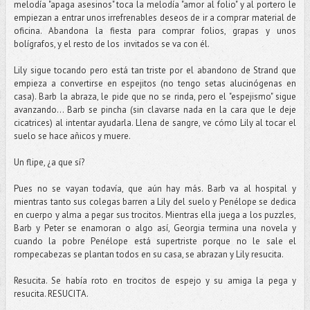
melodía "apaga asesinos" toca la melodía "amor al folio" y al portero le
empiezan a entrar unos irrefrenables deseos de ir a comprar material de
oficina. Abandona la fiesta para comprar folios, grapas y unos
bolígrafos, y el resto de los invitados se va con él.
Lily sigue tocando pero está tan triste por el abandono de Strand que
empieza a convertirse en espejitos (no tengo setas alucinógenas en
casa). Barb la abraza, le pide que no se rinda, pero el "espejismo" sigue
avanzando... Barb se pincha (sin clavarse nada en la cara que le deje
cicatrices) al intentar ayudarla. Llena de sangre, ve cómo Lily al tocar el
suelo se hace añicos y muere.
Un flipe, ¿a que sí?
Pues no se vayan todavía, que aún hay más. Barb va al hospital y
mientras tanto sus colegas barren a Lily del suelo y Penélope se dedica
en cuerpo y alma a pegar sus trocitos. Mientras ella juega a los puzzles,
Barb y Peter se enamoran o algo así, Georgia termina una novela y
cuando la pobre Penélope está supertriste porque no le sale el
rompecabezas se plantan todos en su casa, se abrazan y Lily resucita.
Resucita. Se había roto en trocitos de espejo y su amiga la pega y
resucita. RESUCITA.