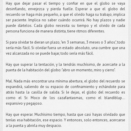
Hay que dejar pasar el tiempo y confiar en que el globo se vaya
desinflando, envejezca y pierda fuelle. Esperar a que el globo del
recuerdo se haga más pequeño, a que el olvido haga su trabajo, implica
ser paciente. Implica no saber cuándo ocurrirá. No hay plazos y nadie
puede dártelos. Cada globo necesita su tiempo y el olvido de cada
persona funciona de manera distinta, tiene ritmos diferentes.
Si para olvidar te dieran un plazo, "en 3 semanas, 3 meses o 3 años", todo
sería más fácil. Si olvidar fuera un estado absoluto, una cumbre que una
vez alcanzada no se puede bajar, todo sería más fácil.
Hay que superar la tentación, y la tendrás muchísimo, de acercarte a la
puerta de la habitación del globo: "abro un momento, miro y cierro".
Mal. Nada más encontrar una mínima abertura, el globo del recuerdo se
expandirá, saliendo de su espacio de confinamiento y echándote para
atrás hasta la casilla de salida. Si le dejas, el globo del recuerdo es
como el Sr. Moco de los cazafantasmas, como el blandiblup...
expansivo y pegajoso.
Hay que esperar. Muchísimo tiempo, hasta que casi hayas olvidado que
tenías esa habitación, ese espacio. Y entonces, solo entonces, acercarse
a la puerta y abrirla muy despacio.