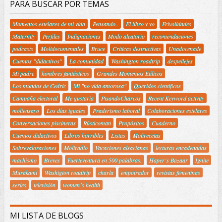
PARA BUSCAR POR TEMAS
Momentos estelares de mi vida
Pensando..
El libro y yo
Frivolidades
Maternity
Perfiles
Indignaciones
Modo aleatorio
recomendaciones
podcasts
Molidocumentales
Bruce
Criticas destructivas
Unadocenade
Cuentos "didactivos"
La comunidad
Washington roadtrip
despellejes
Mi padre
hombres fantásticos
Grandes Momentos Etílicos
Los mundos de Cedric
Mi "no vida amorosa"
Queridos científicos
Campaña electoral
Me gustaría
PisandoCharcos
Recent Keyword activity
moliensayo
Los días iguales
Praderismo laboral
Colaboraciones estelares
Conversaciones piscineras
Rústicoman
Propósitos
Cuaderno
Cuentos didactivos
Libros horribles
Listas
Molirecetas
Sobrevaloraciones
Moliradio
Vacaciones alsacianas
lecturas encadenadas
machismo
Breves
Fuerteventura en 500 palabras.
Haper´s Bazaar
Ignite
Murakami
Washigton roadtrip
charla
empotrador
revistas femeninas
series
televisión
women´s health
MI LISTA DE BLOGS