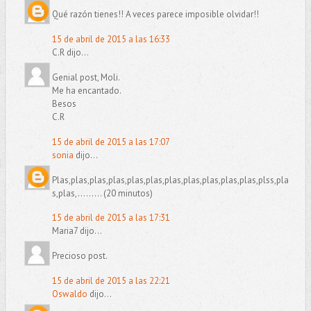
Qué razón tienes!! A veces parece imposible olvidar!!
15 de abril de 2015 a las 16:33
C.R dijo...
Genial post, Moli.
Me ha encantado.
Besos
C.R
15 de abril de 2015 a las 17:07
sonia
dijo...
Plas,plas,plas,plas,plas,plas,plas,plas,plas,plas,plas,plss,pla
s,plas,......... (20 minutos)
15 de abril de 2015 a las 17:31
Maria7 dijo...
Precioso post.
15 de abril de 2015 a las 22:21
Oswaldo
dijo...