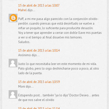
15 de abril de 2015 a las 10:07
Mahel
dijo...
Puff, a mi me pasa algo parecido con la conjunción olvido-
perdón. cuando piensas que está desinflado se vuelve a
inflar un poquito, lo suficiente para producirte desazón.
Voy a tener que aprender a cerrar con doble llave mis puertas
a ver si el tiempo al final disuelve mis temores.
Saludos.
15 de abril de 2015 a las 10:14
Anónimo dijo...
Justo lo que necesitaba leer en este momento de mi vida.
Puto globo, pero lo oigo deshincharse poco a poco, al otro
lado de la puerta.
15 de abril de 2015 a las 10:59
Moni dijo...
Estupendo post... también "ya lo dijo" Doctor Deseo... antes
de que nos salve el olvido
15 de abril de 2015 a las 11:14