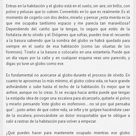
Entras en la habitación y el globo está en el suelo, sin aire, sin brillo, con
polvo y pelusas que lo cubren. Convertido en lo que es realmente. Es el
momento de cogerlo con dos dedos, mirarlo y pensar ¿esta mierda es la
que me ocupaba tantísimo espacio y me parecía tan maravillosa?
Dependiendo del cariño que le tengas, lo seguro que estés de la
fortaleza de tu olvido y el Diógenes que sufras, puedes tirar el recuerdo
a la basura sabiendo que la sombra del globo se habrá quedado para
siempre en el suelo de esa habitación (como las siluetas de los
forenses). Tirarlo a la basura o colocarlo en una estantería. Puede que
un día vayas por la calle y en cualquier esquina veas uno parecido, y
digas: yo tuve un globo como ese.
Es fundamental no acercarse al globo durante el proceso de olvido. En
cuanto te aproximas lo más mínimo, el globo cobra vida, se hace grande
asfixiándote o sube hasta el techo de la habitación. Es mejor que te
asfixie, aunque no lo creas. Si se escapa hacia arriba puede que tengas
la estúpida idea de coger una escalera para alcanzarlo, quitarle el polvo
y mirarlo pensando "este globo es inofensivo... no sé por qué pensaba
que"... justo antes de que cobre vida, se infle y te golpee haciéndote caer
de la escalera, provocándote un dolor insoportable que te obligue a
salir a rastras de la habitación para volver a empezar.
¿Qué puedes hacer para mantenerte ocupado mientras ese globo