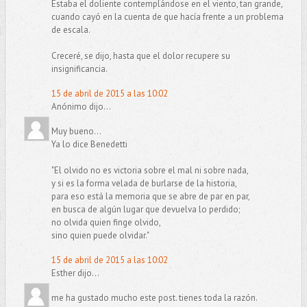
Estaba el doliente contemplándose en el viento, tan grande,
cuando cayó en la cuenta de que hacía frente a un problema
de escala.
Creceré, se dijo, hasta que el dolor recupere su
insignificancia.
15 de abril de 2015 a las 10:02
Anónimo dijo...
Muy bueno...
Ya lo dice Benedetti
"El olvido no es victoria sobre el mal ni sobre nada,
y si es la forma velada de burlarse de la historia,
para eso está la memoria que se abre de par en par,
en busca de algún lugar que devuelva lo perdido;
no olvida quien finge olvido,
sino quien puede olvidar."
15 de abril de 2015 a las 10:02
Esther dijo...
me ha gustado mucho este post. tienes toda la razón.