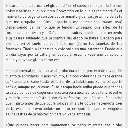
Entras en la habitación y el globo está en el suelo, sin aire, sin brillo, con
polvo y pelusas que lo cubren. Convertido en lo que es realmente. Es el
momento de cogerlo con dos dedos, mirarlo y pensar ¿esta mierda es la
que me ocupaba tantísimo espacio y me parecía tan maravillosa?
Dependiendo del cariño que le tengas, lo seguro que estés de la
fortaleza de tu olvido y el Diógenes que sufras, puedes tirar el recuerdo
a la basura sabiendo que la sombra del globo se habrá quedado para
siempre en el suelo de esa habitación (como las siluetas de los
forenses). Tirarlo a la basura o colocarlo en una estantería. Puede que
un día vayas por la calle y en cualquier esquina veas uno parecido, y
digas: yo tuve un globo como ese.
Es fundamental no acercarse al globo durante el proceso de olvido. En
cuanto te aproximas lo más mínimo, el globo cobra vida, se hace grande
asfixiándote o sube hasta el techo de la habitación. Es mejor que te
asfixie, aunque no lo creas. Si se escapa hacia arriba puede que tengas
la estúpida idea de coger una escalera para alcanzarlo, quitarle el polvo
y mirarlo pensando "este globo es inofensivo... no sé por qué pensaba
que"... justo antes de que cobre vida, se infle y te golpee haciéndote caer
de la escalera, provocándote un dolor insoportable que te obligue a
salir a rastras de la habitación para volver a empezar.
¿Qué puedes hacer para mantenerte ocupado mientras ese globo