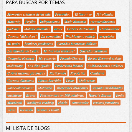
PARA BUSCAR POR TEMAS
Momentos estelares de mi vida
Pensando..
El libro y yo
Frivolidades
Maternity
Perfiles
Indignaciones
Modo aleatorio
recomendaciones
podcasts
Molidocumentales
Bruce
Criticas destructivas
Unadocenade
Cuentos "didactivos"
La comunidad
Washington roadtrip
despellejes
Mi padre
hombres fantásticos
Grandes Momentos Etílicos
Los mundos de Cedric
Mi "no vida amorosa"
Queridos científicos
Campaña electoral
Me gustaría
PisandoCharcos
Recent Keyword activity
moliensayo
Los días iguales
Praderismo laboral
Colaboraciones estelares
Conversaciones piscineras
Rústicoman
Propósitos
Cuaderno
Cuentos didactivos
Libros horribles
Listas
Molirecetas
Sobrevaloraciones
Moliradio
Vacaciones alsacianas
lecturas encadenadas
machismo
Breves
Fuerteventura en 500 palabras.
Haper´s Bazaar
Ignite
Murakami
Washigton roadtrip
charla
empotrador
revistas femeninas
series
televisión
women´s health
MI LISTA DE BLOGS