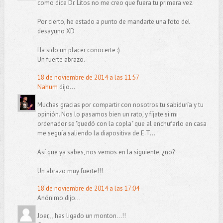
como dice Dr. Litos no me creo que fuera tu primera vez.
Por cierto, he estado a punto de mandarte una foto del
desayuno XD
Ha sido un placer conocerte :)
Un fuerte abrazo.
18 de noviembre de 2014 a las 11:57
Nahum
dijo...
Muchas gracias por compartir con nosotros tu sabiduría y tu
opinión. Nos lo pasamos bien un rato, y fíjate si mi
ordenador se "quedó con la copla" que al enchufarlo en casa
me seguía saliendo la diapositiva de E.T...
Así que ya sabes, nos vemos en la siguiente, ¿no?
Un abrazo muy fuerte!!!
18 de noviembre de 2014 a las 17:04
Anónimo dijo...
Joer,,, has ligado un monton...!!