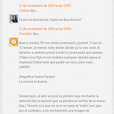
17 de noviembre de 2014 a las 19:33
Cristina
dijo...
Charla en Barcelona, charla en Barcelona!!!
17 de noviembre de 2014 a las 19:36
Oswaldo
dijo...
Bueno, bonita, YO me siento jovenzuelo y juvenil. Y son 62...
Tú tienes, al menos visto desde donde yo lo veo, todo el
derecho a sentirte juvenil y todo lo jovenzuela que quieras.
(!Viejo loco!?)(A mi me resbala cualquier opinión ajena al
respecto) Sobre todo que podré ser loco, pero viejo...
¡JAMÁS!
¡Magnífica "nueva" faceta!
La ciencia es buena...
Desde lejos, al abrir el post, lo primero que me llamó la
atención fue la tensión que se percibe en la foto de tu mano.
(Izq.) Tensión a la que no se le ve nada de "malo" sino que
por el contrario, a mí me trasmitió una imagen de