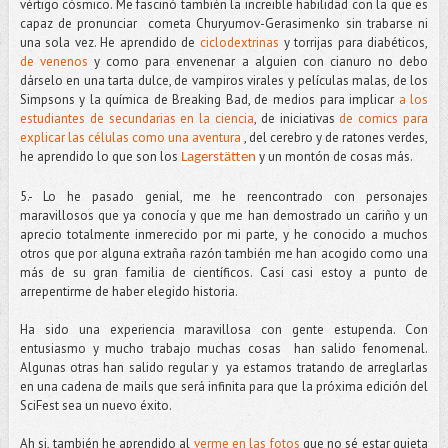
vértigo cósmico. Me fascinó también la increible habilidad con la que es
capaz de pronunciar cometa Churyumov-Gerasimenko sin trabarse ni
una sola vez. He aprendido de
ciclodextrinas
y torrijas para diabéticos,
de venenos
y como para envenenar a alguien con cianuro no debo
dárselo en una tarta dulce, de vampiros virales y películas malas, de los
Simpsons y la química de Breaking Bad, de medios para implicar
a los
estudiantes de secundarias en la ciencia
, de iniciativas
de comics para
explicar las células como una aventura
, del cerebro y de ratones verdes,
he aprendido lo que son los
y un montón de cosas más.
Lagerstätten
5.- Lo he pasado genial, me he reencontrado con personajes
maravillosos que ya conocía y que me han demostrado un cariño y un
aprecio totalmente inmerecido por mi parte, y he conocido a muchos
otros que por alguna extraña razón también me han acogido como una
más de su gran familia de científicos. Casi casi estoy a punto de
arrepentirme de haber elegido historia.
Ha sido una experiencia maravillosa con gente estupenda. Con
entusiasmo y mucho trabajo muchas cosas han salido fenomenal.
Algunas otras han salido regular y ya estamos tratando de arreglarlas
en una cadena de mails que será infinita para que la próxima edición del
SciFest sea un nuevo éxito.
Ah si, también he aprendido al
verme en las fotos
que no sé estar quieta