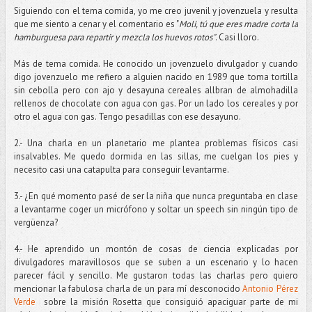
Siguiendo con el tema comida, yo me creo juvenil y jovenzuela y resulta
que me siento a cenar y el comentario es "
Moli, tú que eres madre corta la
hamburguesa para repartir y mezcla los huevos rotos"
. Casi lloro.
Más de tema comida. He conocido un jovenzuelo divulgador y cuando
digo jovenzuelo me refiero a alguien nacido en 1989 que toma tortilla
sin cebolla pero con ajo y desayuna cereales allbran de almohadilla
rellenos de chocolate con agua con gas. Por un lado los cereales y por
otro el agua con gas. Tengo pesadillas con ese desayuno.
2.- Una charla en un planetario me plantea problemas físicos casi
insalvables. Me quedo dormida en las sillas, me cuelgan los pies y
necesito casi una catapulta para conseguir levantarme.
3.- ¿En qué momento pasé de ser la niña que nunca preguntaba en clase
a levantarme coger un micrófono y soltar un speech sin ningún tipo de
vergüenza?
4.- He aprendido un montón de cosas de ciencia explicadas por
divulgadores maravillosos que se suben a un escenario y lo hacen
parecer fácil y sencillo. Me gustaron todas las charlas pero quiero
mencionar la fabulosa charla de un para mí desconocido
Antonio Pérez
Verde
sobre la misión Rosetta que consiguió apaciguar parte de mi