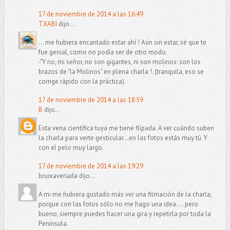
17 de noviembre de 2014 a las 16:49
TXABI
dijo...
... me hubiera encantado estar ahí ! Aún sin estar, sé que te
fue genial, como no podía ser de otro modo.
-"Y no, mi señor, no son gigantes, ni son molinos: son los
brazos de "la Molinos" en plena charla !. (tranquila, eso se
corrige rápido con la práctica).
17 de noviembre de 2014 a las 18:59
B
dijo...
Esta vena científica tuya me tiene flipada. A ver cuándo suben
la charla para verte gesticular...en las fotos estás muy tú. Y
con el pelo muy largo.
17 de noviembre de 2014 a las 19:29
bruixaveriada dijo...
A mi me hubiera gustado más ver una filmación de la charla,
porque con las fotos sólo no me hago una idea.... pero
bueno, siempre puedes hacer una gira y repetirla por toda la
Península.