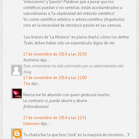
"entusiasmo" y "pasión". Palabras que a pesar que los
científicos puedan o no sentirlas, están acostumbrados a
subordinarlas a "la objetividad del método científico".
Yo, como científico artístico o artista científico (Arquitecto)
creo en la necesidad de introducir pasión en las ciencias.
"Los brazos de "La Molinos" en plena charla", cómo los define
Txabi, deben haber sido un espectáculo digno de ver.
17 de noviembre de 2014 a las 20:30
Anónimo dijo...
Este comentario ha sido eliminado por un administrador del
blog.
17 de noviembre de 2014 a las 22:00
Tita
dijo...
Nunca me he aburrido con quien gesticula mucho.
Lo contrario sí, puede aburrir y aburre.
¡Enhorabuena!
17 de noviembre de 2014 a las 22:51
Unknown
dijo...
Tu charla fue la que hizo "click" en la mayoría de nosotros... Y