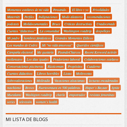
Momentos estelares de mi vida
Pensando..
El libro y yo
Frivolidades
Maternity
Perfiles
Indignaciones
Modo aleatorio
recomendaciones
podcasts
Molidocumentales
Bruce
Criticas destructivas
Unadocenade
Cuentos "didactivos"
La comunidad
Washington roadtrip
despellejes
Mi padre
hombres fantásticos
Grandes Momentos Etílicos
Los mundos de Cedric
Mi "no vida amorosa"
Queridos científicos
Campaña electoral
Me gustaría
PisandoCharcos
Recent Keyword activity
moliensayo
Los días iguales
Praderismo laboral
Colaboraciones estelares
Conversaciones piscineras
Rústicoman
Propósitos
Cuaderno
Cuentos didactivos
Libros horribles
Listas
Molirecetas
Sobrevaloraciones
Moliradio
Vacaciones alsacianas
lecturas encadenadas
machismo
Breves
Fuerteventura en 500 palabras.
Haper´s Bazaar
Ignite
Murakami
Washigton roadtrip
charla
empotrador
revistas femeninas
series
televisión
women´s health
MI LISTA DE BLOGS