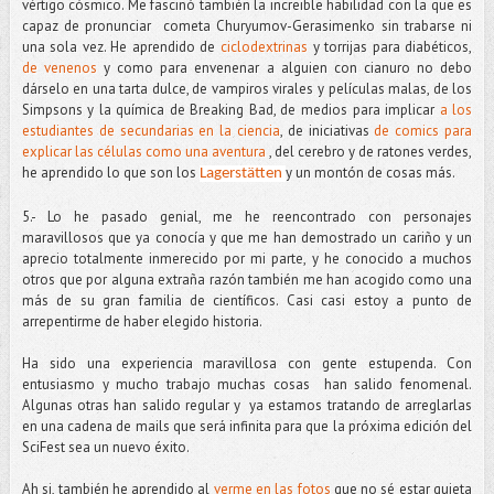
vértigo cósmico. Me fascinó también la increible habilidad con la que es
capaz de pronunciar cometa Churyumov-Gerasimenko sin trabarse ni
una sola vez. He aprendido de
ciclodextrinas
y torrijas para diabéticos,
de venenos
y como para envenenar a alguien con cianuro no debo
dárselo en una tarta dulce, de vampiros virales y películas malas, de los
Simpsons y la química de Breaking Bad, de medios para implicar
a los
estudiantes de secundarias en la ciencia
, de iniciativas
de comics para
explicar las células como una aventura
, del cerebro y de ratones verdes,
he aprendido lo que son los
y un montón de cosas más.
Lagerstätten
5.- Lo he pasado genial, me he reencontrado con personajes
maravillosos que ya conocía y que me han demostrado un cariño y un
aprecio totalmente inmerecido por mi parte, y he conocido a muchos
otros que por alguna extraña razón también me han acogido como una
más de su gran familia de científicos. Casi casi estoy a punto de
arrepentirme de haber elegido historia.
Ha sido una experiencia maravillosa con gente estupenda. Con
entusiasmo y mucho trabajo muchas cosas han salido fenomenal.
Algunas otras han salido regular y ya estamos tratando de arreglarlas
en una cadena de mails que será infinita para que la próxima edición del
SciFest sea un nuevo éxito.
Ah si, también he aprendido al
verme en las fotos
que no sé estar quieta