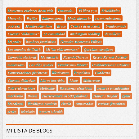
Momentos estelares de mi vida
Pensando..
El libro y yo
Frivolidades
Maternity
Perfiles
Indignaciones
Modo aleatorio
recomendaciones
podcasts
Molidocumentales
Bruce
Criticas destructivas
Unadocenade
Cuentos "didactivos"
La comunidad
Washington roadtrip
despellejes
Mi padre
hombres fantásticos
Grandes Momentos Etílicos
Los mundos de Cedric
Mi "no vida amorosa"
Queridos científicos
Campaña electoral
Me gustaría
PisandoCharcos
Recent Keyword activity
moliensayo
Los días iguales
Praderismo laboral
Colaboraciones estelares
Conversaciones piscineras
Rústicoman
Propósitos
Cuaderno
Cuentos didactivos
Libros horribles
Listas
Molirecetas
Sobrevaloraciones
Moliradio
Vacaciones alsacianas
lecturas encadenadas
machismo
Breves
Fuerteventura en 500 palabras.
Haper´s Bazaar
Ignite
Murakami
Washigton roadtrip
charla
empotrador
revistas femeninas
series
televisión
women´s health
MI LISTA DE BLOGS