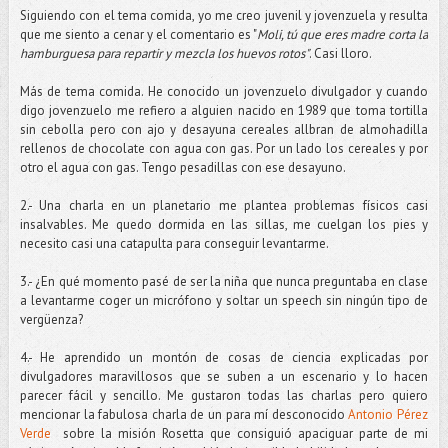
Siguiendo con el tema comida, yo me creo juvenil y jovenzuela y resulta
que me siento a cenar y el comentario es "
Moli, tú que eres madre corta la
hamburguesa para repartir y mezcla los huevos rotos"
. Casi lloro.
Más de tema comida. He conocido un jovenzuelo divulgador y cuando
digo jovenzuelo me refiero a alguien nacido en 1989 que toma tortilla
sin cebolla pero con ajo y desayuna cereales allbran de almohadilla
rellenos de chocolate con agua con gas. Por un lado los cereales y por
otro el agua con gas. Tengo pesadillas con ese desayuno.
2.- Una charla en un planetario me plantea problemas físicos casi
insalvables. Me quedo dormida en las sillas, me cuelgan los pies y
necesito casi una catapulta para conseguir levantarme.
3.- ¿En qué momento pasé de ser la niña que nunca preguntaba en clase
a levantarme coger un micrófono y soltar un speech sin ningún tipo de
vergüenza?
4.- He aprendido un montón de cosas de ciencia explicadas por
divulgadores maravillosos que se suben a un escenario y lo hacen
parecer fácil y sencillo. Me gustaron todas las charlas pero quiero
mencionar la fabulosa charla de un para mí desconocido
Antonio Pérez
Verde
sobre la misión Rosetta que consiguió apaciguar parte de mi