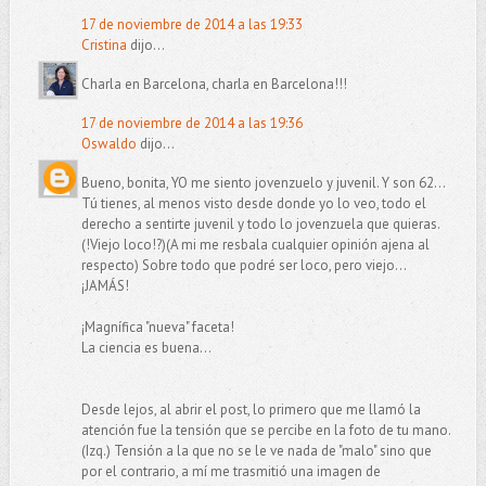
17 de noviembre de 2014 a las 19:33
Cristina
dijo...
Charla en Barcelona, charla en Barcelona!!!
17 de noviembre de 2014 a las 19:36
Oswaldo
dijo...
Bueno, bonita, YO me siento jovenzuelo y juvenil. Y son 62...
Tú tienes, al menos visto desde donde yo lo veo, todo el
derecho a sentirte juvenil y todo lo jovenzuela que quieras.
(!Viejo loco!?)(A mi me resbala cualquier opinión ajena al
respecto) Sobre todo que podré ser loco, pero viejo...
¡JAMÁS!
¡Magnífica "nueva" faceta!
La ciencia es buena...
Desde lejos, al abrir el post, lo primero que me llamó la
atención fue la tensión que se percibe en la foto de tu mano.
(Izq.) Tensión a la que no se le ve nada de "malo" sino que
por el contrario, a mí me trasmitió una imagen de