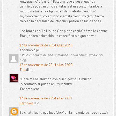
"entusiasmo" y "pasión". Palabras que a pesar que los
científicos puedan o no sentirlas, están acostumbrados a
subordinarlas a "la objetividad del método científico".
Yo, como científico artístico o artista científico (Arquitecto)
creo en la necesidad de introducir pasión en las ciencias.
"Los brazos de "La Molinos" en plena charla", cómo los define
Txabi, deben haber sido un espectáculo digno de ver.
17 de noviembre de 2014 a las 20:30
Anónimo dijo...
Este comentario ha sido eliminado por un administrador del
blog.
17 de noviembre de 2014 a las 22:00
Tita
dijo...
Nunca me he aburrido con quien gesticula mucho.
Lo contrario sí, puede aburrir y aburre.
¡Enhorabuena!
17 de noviembre de 2014 a las 22:51
Unknown
dijo...
Tu charla fue la que hizo "click" en la mayoría de nosotros... Y