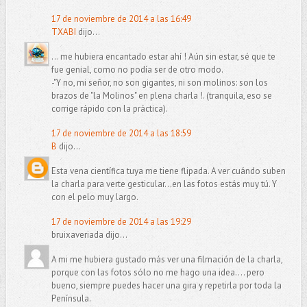
17 de noviembre de 2014 a las 16:49
TXABI
dijo...
... me hubiera encantado estar ahí ! Aún sin estar, sé que te
fue genial, como no podía ser de otro modo.
-"Y no, mi señor, no son gigantes, ni son molinos: son los
brazos de "la Molinos" en plena charla !. (tranquila, eso se
corrige rápido con la práctica).
17 de noviembre de 2014 a las 18:59
B
dijo...
Esta vena científica tuya me tiene flipada. A ver cuándo suben
la charla para verte gesticular...en las fotos estás muy tú. Y
con el pelo muy largo.
17 de noviembre de 2014 a las 19:29
bruixaveriada dijo...
A mi me hubiera gustado más ver una filmación de la charla,
porque con las fotos sólo no me hago una idea.... pero
bueno, siempre puedes hacer una gira y repetirla por toda la
Península.