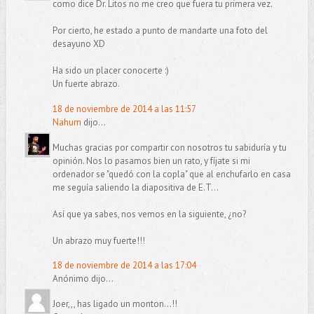
como dice Dr. Litos no me creo que fuera tu primera vez.
Por cierto, he estado a punto de mandarte una foto del
desayuno XD
Ha sido un placer conocerte :)
Un fuerte abrazo.
18 de noviembre de 2014 a las 11:57
Nahum
dijo...
Muchas gracias por compartir con nosotros tu sabiduría y tu
opinión. Nos lo pasamos bien un rato, y fíjate si mi
ordenador se "quedó con la copla" que al enchufarlo en casa
me seguía saliendo la diapositiva de E.T...
Así que ya sabes, nos vemos en la siguiente, ¿no?
Un abrazo muy fuerte!!!
18 de noviembre de 2014 a las 17:04
Anónimo dijo...
Joer,,, has ligado un monton...!!