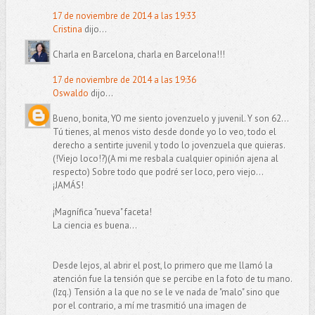
17 de noviembre de 2014 a las 19:33
Cristina
dijo...
Charla en Barcelona, charla en Barcelona!!!
17 de noviembre de 2014 a las 19:36
Oswaldo
dijo...
Bueno, bonita, YO me siento jovenzuelo y juvenil. Y son 62...
Tú tienes, al menos visto desde donde yo lo veo, todo el
derecho a sentirte juvenil y todo lo jovenzuela que quieras.
(!Viejo loco!?)(A mi me resbala cualquier opinión ajena al
respecto) Sobre todo que podré ser loco, pero viejo...
¡JAMÁS!
¡Magnífica "nueva" faceta!
La ciencia es buena...
Desde lejos, al abrir el post, lo primero que me llamó la
atención fue la tensión que se percibe en la foto de tu mano.
(Izq.) Tensión a la que no se le ve nada de "malo" sino que
por el contrario, a mí me trasmitió una imagen de