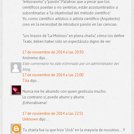
"entusiasmo" y "pasión". Palabras que a pesar que los
científicos puedan o no sentirlas, están acostumbrados a
subordinarlas a "la objetividad del método científico".
Yo, como científico artístico o artista científico (Arquitecto)
creo en la necesidad de introducir pasión en las ciencias.
"Los brazos de "La Molinos" en plena charla", cómo los define
Txabi, deben haber sido un espectáculo digno de ver.
17 de noviembre de 2014 a las 20:30
Anónimo dijo...
Este comentario ha sido eliminado por un administrador del
blog.
17 de noviembre de 2014 a las 22:00
Tita
dijo...
Nunca me he aburrido con quien gesticula mucho.
Lo contrario sí, puede aburrir y aburre.
¡Enhorabuena!
17 de noviembre de 2014 a las 22:51
Unknown
dijo...
Tu charla fue la que hizo "click" en la mayoría de nosotros... Y