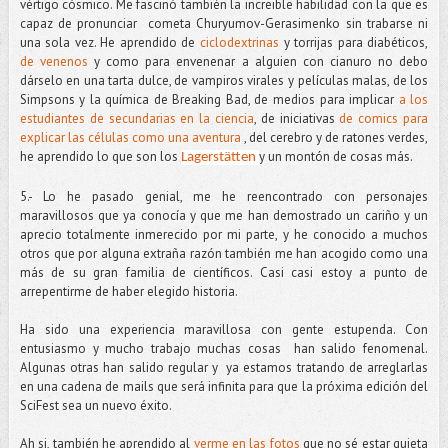
vértigo cósmico. Me fascinó también la increible habilidad con la que es
capaz de pronunciar cometa Churyumov-Gerasimenko sin trabarse ni
una sola vez. He aprendido de
ciclodextrinas
y torrijas para diabéticos,
de venenos
y como para envenenar a alguien con cianuro no debo
dárselo en una tarta dulce, de vampiros virales y películas malas, de los
Simpsons y la química de Breaking Bad, de medios para implicar
a los
estudiantes de secundarias en la ciencia
, de iniciativas
de comics para
explicar las células como una aventura
, del cerebro y de ratones verdes,
he aprendido lo que son los
y un montón de cosas más.
Lagerstätten
5.- Lo he pasado genial, me he reencontrado con personajes
maravillosos que ya conocía y que me han demostrado un cariño y un
aprecio totalmente inmerecido por mi parte, y he conocido a muchos
otros que por alguna extraña razón también me han acogido como una
más de su gran familia de científicos. Casi casi estoy a punto de
arrepentirme de haber elegido historia.
Ha sido una experiencia maravillosa con gente estupenda. Con
entusiasmo y mucho trabajo muchas cosas han salido fenomenal.
Algunas otras han salido regular y ya estamos tratando de arreglarlas
en una cadena de mails que será infinita para que la próxima edición del
SciFest sea un nuevo éxito.
Ah si, también he aprendido al
verme en las fotos
que no sé estar quieta