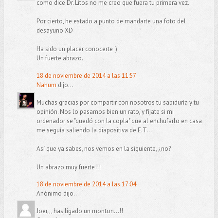
como dice Dr. Litos no me creo que fuera tu primera vez.
Por cierto, he estado a punto de mandarte una foto del
desayuno XD
Ha sido un placer conocerte :)
Un fuerte abrazo.
18 de noviembre de 2014 a las 11:57
Nahum
dijo...
Muchas gracias por compartir con nosotros tu sabiduría y tu
opinión. Nos lo pasamos bien un rato, y fíjate si mi
ordenador se "quedó con la copla" que al enchufarlo en casa
me seguía saliendo la diapositiva de E.T...
Así que ya sabes, nos vemos en la siguiente, ¿no?
Un abrazo muy fuerte!!!
18 de noviembre de 2014 a las 17:04
Anónimo dijo...
Joer,,, has ligado un monton...!!