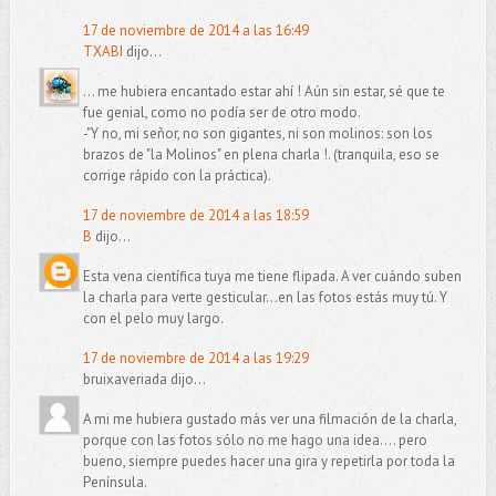
17 de noviembre de 2014 a las 16:49
TXABI
dijo...
... me hubiera encantado estar ahí ! Aún sin estar, sé que te
fue genial, como no podía ser de otro modo.
-"Y no, mi señor, no son gigantes, ni son molinos: son los
brazos de "la Molinos" en plena charla !. (tranquila, eso se
corrige rápido con la práctica).
17 de noviembre de 2014 a las 18:59
B
dijo...
Esta vena científica tuya me tiene flipada. A ver cuándo suben
la charla para verte gesticular...en las fotos estás muy tú. Y
con el pelo muy largo.
17 de noviembre de 2014 a las 19:29
bruixaveriada dijo...
A mi me hubiera gustado más ver una filmación de la charla,
porque con las fotos sólo no me hago una idea.... pero
bueno, siempre puedes hacer una gira y repetirla por toda la
Península.