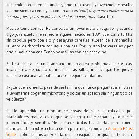
Siguiendo con el tema comida, yo me creo juvenil y jovenzuela y resulta
que me siento a cenar y el comentario es "
Moli, tú que eres madre corta la
hamburguesa para repartir y mezcla los huevos rotos"
. Casi lloro.
Más de tema comida. He conocido un jovenzuelo divulgador y cuando
digo jovenzuelo me refiero a alguien nacido en 1989 que toma tortilla
sin cebolla pero con ajo y desayuna cereales allbran de almohadilla
rellenos de chocolate con agua con gas. Por un lado los cereales y por
otro el agua con gas. Tengo pesadillas con ese desayuno.
2.- Una charla en un planetario me plantea problemas físicos casi
insalvables. Me quedo dormida en las sillas, me cuelgan los pies y
necesito casi una catapulta para conseguir levantarme.
3.- ¿En qué momento pasé de ser la niña que nunca preguntaba en clase
a levantarme coger un micrófono y soltar un speech sin ningún tipo de
vergüenza?
4.- He aprendido un montón de cosas de ciencia explicadas por
divulgadores maravillosos que se suben a un escenario y lo hacen
parecer fácil y sencillo. Me gustaron todas las charlas pero quiero
mencionar la fabulosa charla de un para mí desconocido
Antonio Pérez
Verde
sobre la misión Rosetta que consiguió apaciguar parte de mi