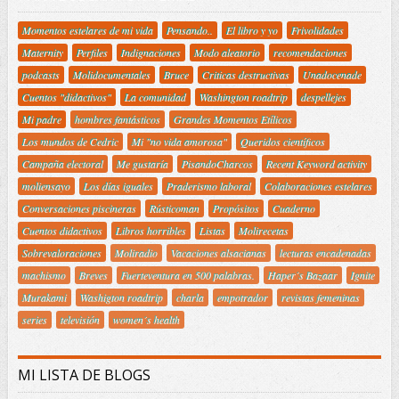
Momentos estelares de mi vida
Pensando..
El libro y yo
Frivolidades
Maternity
Perfiles
Indignaciones
Modo aleatorio
recomendaciones
podcasts
Molidocumentales
Bruce
Criticas destructivas
Unadocenade
Cuentos "didactivos"
La comunidad
Washington roadtrip
despellejes
Mi padre
hombres fantásticos
Grandes Momentos Etílicos
Los mundos de Cedric
Mi "no vida amorosa"
Queridos científicos
Campaña electoral
Me gustaría
PisandoCharcos
Recent Keyword activity
moliensayo
Los días iguales
Praderismo laboral
Colaboraciones estelares
Conversaciones piscineras
Rústicoman
Propósitos
Cuaderno
Cuentos didactivos
Libros horribles
Listas
Molirecetas
Sobrevaloraciones
Moliradio
Vacaciones alsacianas
lecturas encadenadas
machismo
Breves
Fuerteventura en 500 palabras.
Haper´s Bazaar
Ignite
Murakami
Washigton roadtrip
charla
empotrador
revistas femeninas
series
televisión
women´s health
MI LISTA DE BLOGS