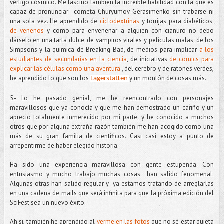
vértigo cósmico. Me fascinó también la increible habilidad con la que es
capaz de pronunciar cometa Churyumov-Gerasimenko sin trabarse ni
una sola vez. He aprendido de
ciclodextrinas
y torrijas para diabéticos,
de venenos
y como para envenenar a alguien con cianuro no debo
dárselo en una tarta dulce, de vampiros virales y películas malas, de los
Simpsons y la química de Breaking Bad, de medios para implicar
a los
estudiantes de secundarias en la ciencia
, de iniciativas
de comics para
explicar las células como una aventura
, del cerebro y de ratones verdes,
he aprendido lo que son los
y un montón de cosas más.
Lagerstätten
5.- Lo he pasado genial, me he reencontrado con personajes
maravillosos que ya conocía y que me han demostrado un cariño y un
aprecio totalmente inmerecido por mi parte, y he conocido a muchos
otros que por alguna extraña razón también me han acogido como una
más de su gran familia de científicos. Casi casi estoy a punto de
arrepentirme de haber elegido historia.
Ha sido una experiencia maravillosa con gente estupenda. Con
entusiasmo y mucho trabajo muchas cosas han salido fenomenal.
Algunas otras han salido regular y ya estamos tratando de arreglarlas
en una cadena de mails que será infinita para que la próxima edición del
SciFest sea un nuevo éxito.
Ah si, también he aprendido al
verme en las fotos
que no sé estar quieta