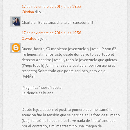
17 de noviembre de 2014 a las 19:33
Cristina
dijo...
Charla en Barcelona, charla en Barcelona!!!
17 de noviembre de 2014 a las 19:36
Oswaldo
dijo...
Bueno, bonita, YO me siento jovenzuelo y juvenil. Y son 62...
Tú tienes, al menos visto desde donde yo lo veo, todo el
derecho a sentirte juvenil y todo lo jovenzuela que quieras.
(!Viejo loco!?)(A mi me resbala cualquier opinión ajena al
respecto) Sobre todo que podré ser loco, pero viejo...
¡JAMÁS!
¡Magnífica "nueva" faceta!
La ciencia es buena...
Desde lejos, al abrir el post, lo primero que me llamó la
atención fue la tensión que se percibe en la foto de tu mano.
(Izq.) Tensión a la que no se le ve nada de "malo" sino que
por el contrario, a mí me trasmitió una imagen de