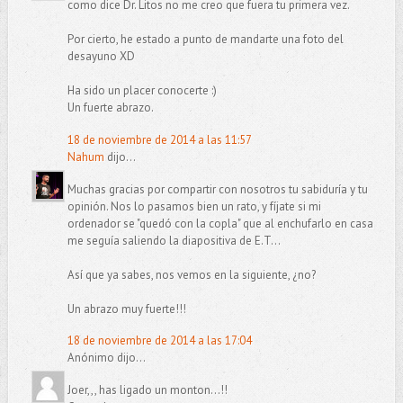
como dice Dr. Litos no me creo que fuera tu primera vez.
Por cierto, he estado a punto de mandarte una foto del
desayuno XD
Ha sido un placer conocerte :)
Un fuerte abrazo.
18 de noviembre de 2014 a las 11:57
Nahum
dijo...
Muchas gracias por compartir con nosotros tu sabiduría y tu
opinión. Nos lo pasamos bien un rato, y fíjate si mi
ordenador se "quedó con la copla" que al enchufarlo en casa
me seguía saliendo la diapositiva de E.T...
Así que ya sabes, nos vemos en la siguiente, ¿no?
Un abrazo muy fuerte!!!
18 de noviembre de 2014 a las 17:04
Anónimo dijo...
Joer,,, has ligado un monton...!!