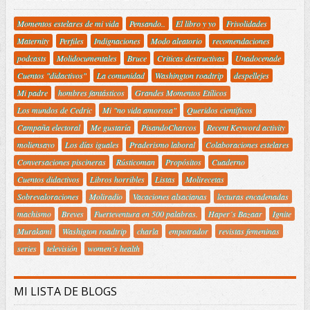
Momentos estelares de mi vida
Pensando..
El libro y yo
Frivolidades
Maternity
Perfiles
Indignaciones
Modo aleatorio
recomendaciones
podcasts
Molidocumentales
Bruce
Criticas destructivas
Unadocenade
Cuentos "didactivos"
La comunidad
Washington roadtrip
despellejes
Mi padre
hombres fantásticos
Grandes Momentos Etílicos
Los mundos de Cedric
Mi "no vida amorosa"
Queridos científicos
Campaña electoral
Me gustaría
PisandoCharcos
Recent Keyword activity
moliensayo
Los días iguales
Praderismo laboral
Colaboraciones estelares
Conversaciones piscineras
Rústicoman
Propósitos
Cuaderno
Cuentos didactivos
Libros horribles
Listas
Molirecetas
Sobrevaloraciones
Moliradio
Vacaciones alsacianas
lecturas encadenadas
machismo
Breves
Fuerteventura en 500 palabras.
Haper´s Bazaar
Ignite
Murakami
Washigton roadtrip
charla
empotrador
revistas femeninas
series
televisión
women´s health
MI LISTA DE BLOGS