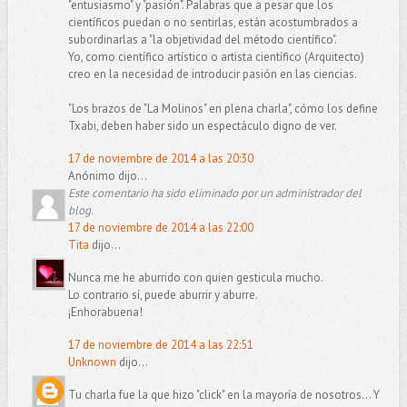
"entusiasmo" y "pasión". Palabras que a pesar que los
científicos puedan o no sentirlas, están acostumbrados a
subordinarlas a "la objetividad del método científico".
Yo, como científico artístico o artista científico (Arquitecto)
creo en la necesidad de introducir pasión en las ciencias.
"Los brazos de "La Molinos" en plena charla", cómo los define
Txabi, deben haber sido un espectáculo digno de ver.
17 de noviembre de 2014 a las 20:30
Anónimo dijo...
Este comentario ha sido eliminado por un administrador del
blog.
17 de noviembre de 2014 a las 22:00
Tita
dijo...
Nunca me he aburrido con quien gesticula mucho.
Lo contrario sí, puede aburrir y aburre.
¡Enhorabuena!
17 de noviembre de 2014 a las 22:51
Unknown
dijo...
Tu charla fue la que hizo "click" en la mayoría de nosotros... Y