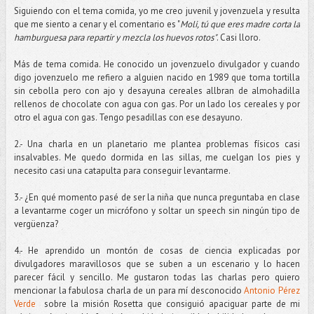
Siguiendo con el tema comida, yo me creo juvenil y jovenzuela y resulta
que me siento a cenar y el comentario es "
Moli, tú que eres madre corta la
hamburguesa para repartir y mezcla los huevos rotos"
. Casi lloro.
Más de tema comida. He conocido un jovenzuelo divulgador y cuando
digo jovenzuelo me refiero a alguien nacido en 1989 que toma tortilla
sin cebolla pero con ajo y desayuna cereales allbran de almohadilla
rellenos de chocolate con agua con gas. Por un lado los cereales y por
otro el agua con gas. Tengo pesadillas con ese desayuno.
2.- Una charla en un planetario me plantea problemas físicos casi
insalvables. Me quedo dormida en las sillas, me cuelgan los pies y
necesito casi una catapulta para conseguir levantarme.
3.- ¿En qué momento pasé de ser la niña que nunca preguntaba en clase
a levantarme coger un micrófono y soltar un speech sin ningún tipo de
vergüenza?
4.- He aprendido un montón de cosas de ciencia explicadas por
divulgadores maravillosos que se suben a un escenario y lo hacen
parecer fácil y sencillo. Me gustaron todas las charlas pero quiero
mencionar la fabulosa charla de un para mí desconocido
Antonio Pérez
Verde
sobre la misión Rosetta que consiguió apaciguar parte de mi