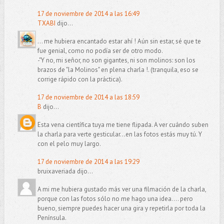
17 de noviembre de 2014 a las 16:49
TXABI
dijo...
... me hubiera encantado estar ahí ! Aún sin estar, sé que te
fue genial, como no podía ser de otro modo.
-"Y no, mi señor, no son gigantes, ni son molinos: son los
brazos de "la Molinos" en plena charla !. (tranquila, eso se
corrige rápido con la práctica).
17 de noviembre de 2014 a las 18:59
B
dijo...
Esta vena científica tuya me tiene flipada. A ver cuándo suben
la charla para verte gesticular...en las fotos estás muy tú. Y
con el pelo muy largo.
17 de noviembre de 2014 a las 19:29
bruixaveriada dijo...
A mi me hubiera gustado más ver una filmación de la charla,
porque con las fotos sólo no me hago una idea.... pero
bueno, siempre puedes hacer una gira y repetirla por toda la
Península.