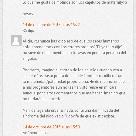
lo que me gusta de Molinos son los capítulos de maternity! :)
besos.
14 de octubre de 2013 a las 15:22
RS dijo...
Alicia, ¿tú nunca has oído eso de que los seres humanos
sólo aprendemos con los errores propios? "El ya te lo dije"
no sirve de nada mientras no lo vivas en primera persona del
singular.
Por cierto, imagino el choteo de los abuelos cuando ven a
sus retoños pasar por la docena de "momentos idílicos" que
la maternidad/paternidad proporciona. He de reconocer que
a mis progenitores aún no les he visto reírse en mi cara,
aunque, por ciertos comentarios que me hacen, imagino que
no tardarán en hacerlo.
Nan, de leyenda urbana, nada: yo fui una damnificada del
síndrome del nido vacío. Y doy fe de que existir, existe.
14 de octubre de 2013 a las 15:39
Anónimo dijo...