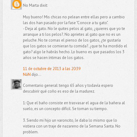
No Marta dixit:
Muy bueno! Mis chicas no pelean entre ellas pero a cambio
las dos han pasado por la fase "Conoce a tu gato".
- Deja al gato. No le quites pelos al gato, ¿quieres que yo te
arranque a ti los pelos?. No aprietes al gato que no es un
peluche. No te comas el pienso de los gatos, ¿te gustaría
que los gatos se comieran tu comida?. ¿que te ha mordido el
gato? algo le habrás hecho. Lo bueno es que pasados los 3
años se hacen íntimas de los gatos.
11 de octubre de 2013 a las 20:39
NáN
dijo...
Comentario general: tengo 65 años y todavía espero
descubirir qué coño es eso de la madurez.
1: Que el baño consiste en trasvasar el agua de la bañera al
suelo, es un concepto difícil. Se toman su tiempo.
3. Siendo mi hijo un varoncito, le daba lo mismo que lo
vistiera con un traje de nazareno de la Semana Santa. No
problem.