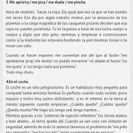
3. Me aprieta / me pica / me duele / me pincha.
Hora de vestirles.
Sacas la ropa. Da igual que sea la que se han puesto
mil veces. Ese día por algún extraño motivo, por la alineación de los
planetas o la carga magnética de los casquetes polares deciden que esa
ropa no pueden ponérsela. Tu se la pones a base de una lucha cuerpo a
cuerpo y algún que otro grito…terminas y empiezan a contosionarse
como si la kriptonita les estuviera fundiendo la piel mientras lloran o te
miran con odio.
Cuando se hacen mayores me comentan por ahí que al factor “me
aprieta/me pica/ me duele/ no puedo moverme” se añade el factor “no
me gusta” o “no tengo nada que ponerme”.
Todo muy chulo.
4.En el coche.
El coche es un sitio peligrosísimo. Es un habitáculo muy pequeño para
compartir tanta armonía familiar. Es perfecto cuando todo va bien, poco
espacio y todos muy juntos disfrutando…y es el infierno en la tierra al
minuto siguiente cuando empiezan: ¿Cuánto queda? ¿Cuánto queda?
¿Queda mucho? Me hago pis, tengo sed, tengo hambre…
Mientras gracias a los “sistemas de sujeción infantiles” los llevas atados
y bien atados…el tema queda ahí. Cuando ya van solo con cinturón de
seguridad, además de todo lo anterior tenemos el problema de “me pido
esa ventanilla”, “me has tocado”, “estás poniéndote en mi espacio”.