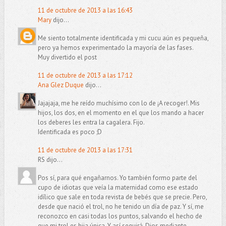
11 de octubre de 2013 a las 16:43
Mary
dijo...
Me siento totalmente identificada y mi cucu aún es pequeña,
pero ya hemos experimentado la mayoría de las fases.
Muy divertido el post
11 de octubre de 2013 a las 17:12
Ana Glez Duque
dijo...
Jajajaja, me he reído muchísimo con lo de ¡A recoger!. Mis
hijos, los dos, en el momento en el que los mando a hacer
los deberes les entra la cagalera. Fijo.
Identificada es poco ;D
11 de octubre de 2013 a las 17:31
RS dijo...
Pos sí, para qué engañarnos. Yo también formo parte del
cupo de idiotas que veía la maternidad como ese estado
idílico que sale en toda revista de bebés que se precie. Pero,
desde que nació el trol, no he tenido un día de paz. Y sí, me
reconozco en casi todas los puntos, salvando el hecho de
que mi trol es hija única. Y así seguirá, Dios mediante.