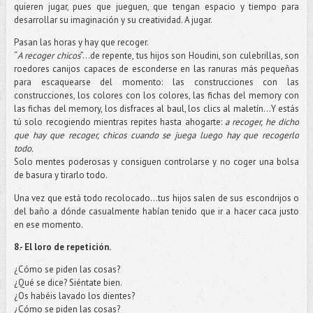
quieren jugar, pues que jueguen, que tengan espacio y tiempo para
desarrollar su imaginación y su creatividad. A jugar.
Pasan las horas y hay que recoger.
“
A recoger chicos
”…de repente, tus hijos son Houdini, son culebrillas, son
roedores canijos capaces de esconderse en las ranuras más pequeñas
para escaquearse del momento: las construcciones con las
construcciones, los colores con los colores, las fichas del memory con
las fichas del memory, los disfraces al baul, los clics al maletín…Y estás
tú solo recogiendo mientras repites hasta ahogarte:
a recoger, he dicho
que hay que recoger, chicos cuando se juega luego hay que recogerlo
todo.
Solo mentes poderosas y consiguen controlarse y no coger una bolsa
de basura y tirarlo todo.
Una vez que está todo recolocado…tus hijos salen de sus escondrijos o
del baño a dónde casualmente habían tenido que ir a hacer caca justo
en ese momento.
8.- El loro de repetición.
¿Cómo se piden las cosas?
¿Qué se dice? Siéntate bien.
¿Os habéis lavado los dientes?
¿Cómo se piden las cosas?