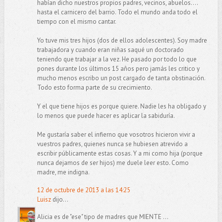
habían dicho nuestros propios padres, vecinos, abuelos....
hasta el carnicero del barrio. Todo el mundo anda todo el
tiempo con el mismo cantar.
Yo tuve mis tres hijos (dos de ellos adolescentes). Soy madre
trabajadora y cuando eran niñas saqué un doctorado
teniendo que trabajar a la vez. He pasado por todo lo que
pones durante los últimos 15 años pero jamás les critico y
mucho menos escribo un post cargado de tanta obstinación.
Todo esto forma parte de su crecimiento.
Y el que tiene hijos es porque quiere. Nadie les ha obligado y
lo menos que puede hacer es aplicar la sabiduría.
Me gustaría saber el infierno que vosotros hicieron vivir a
vuestros padres, quienes nunca se hubiesen atrevido a
escribir públicamente estas cosas. Y a mi como hija (porque
nunca dejamos de ser hijos) me duele leer esto. Como
madre, me indigna.
12 de octubre de 2013 a las 14:25
Luisz
dijo...
Alicia es de "ese" tipo de madres que MIENTE ...