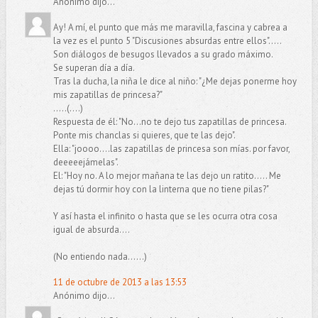
Anónimo dijo...
Ay! A mí, el punto que más me maravilla, fascina y cabrea a
la vez es el punto 5 "Discusiones absurdas entre ellos".....
Son diálogos de besugos llevados a su grado máximo.
Se superan día a día.
Tras la ducha, la niña le dice al niño: "¿Me dejas ponerme hoy
mis zapatillas de princesa?"
.....(....)
Respuesta de él: "No...no te dejo tus zapatillas de princesa.
Ponte mis chanclas si quieres, que te las dejo".
Ella: "joooo....las zapatillas de princesa son mías. por favor,
deeeeejámelas".
El: "Hoy no. A lo mejor mañana te las dejo un ratito..... Me
dejas tú dormir hoy con la linterna que no tiene pilas?"
Y así hasta el infinito o hasta que se les ocurra otra cosa
igual de absurda....
(No entiendo nada......)
11 de octubre de 2013 a las 13:53
Anónimo dijo...