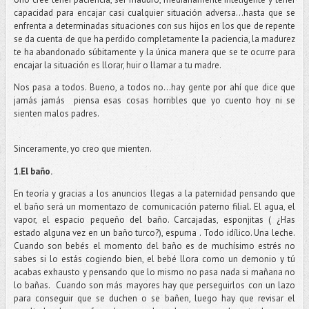
capacidad para encajar casi cualquier situación adversa…hasta que se
enfrenta a determinadas situaciones con sus hijos en los que de repente
se da cuenta de que ha perdido completamente la paciencia, la madurez
te ha abandonado súbitamente y la única manera que se te ocurre para
encajar la situación es llorar, huir o llamar a tu madre.
Nos pasa a todos. Bueno, a todos no…hay gente por ahí que dice que
jamás jamás
piensa esas cosas horribles que yo cuento hoy ni se
sienten malos padres.
Sinceramente, yo creo que mienten.
1.El baño.
En teoría y gracias a los anuncios llegas a la paternidad pensando que
el baño será un momentazo de comunicación paterno filial. El agua, el
vapor, el espacio pequeño del baño. Carcajadas, esponjitas ( ¿Has
estado alguna vez en un baño turco?), espuma . Todo idílico. Una leche.
Cuando son bebés el momento del baño es de muchísimo estrés no
sabes si lo estás cogiendo bien, el bebé llora como un demonio y tú
acabas exhausto y pensando que lo mismo no pasa nada si mañana no
lo bañas.
Cuando son más mayores hay que perseguirlos con un lazo
para conseguir que se duchen o se bañen, luego hay que revisar el