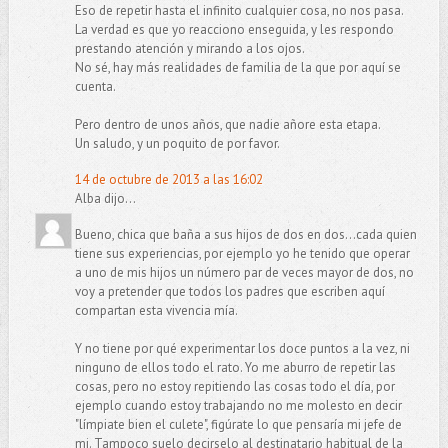
Eso de repetir hasta el infinito cualquier cosa, no nos pasa.
La verdad es que yo reacciono enseguida, y les respondo
prestando atención y mirando a los ojos.
No sé, hay más realidades de familia de la que por aquí se
cuenta.
Pero dentro de unos años, que nadie añore esta etapa.
Un saludo, y un poquito de por favor.
14 de octubre de 2013 a las 16:02
Alba dijo...
Bueno, chica que baña a sus hijos de dos en dos...cada quien
tiene sus experiencias, por ejemplo yo he tenido que operar
a uno de mis hijos un número par de veces mayor de dos, no
voy a pretender que todos los padres que escriben aquí
compartan esta vivencia mía.
Y no tiene por qué experimentar los doce puntos a la vez, ni
ninguno de ellos todo el rato. Yo me aburro de repetir las
cosas, pero no estoy repitiendo las cosas todo el día, por
ejemplo cuando estoy trabajando no me molesto en decir
"límpiate bien el culete", figúrate lo que pensaría mi jefe de
mi. Tampoco suelo decirselo al destinatario habitual de la