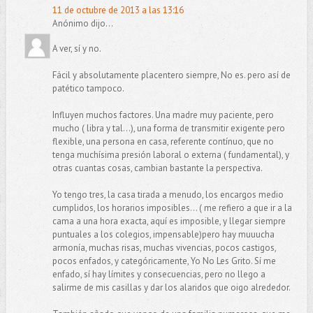
11 de octubre de 2013 a las 13:16
Anónimo dijo...
A ver, sí y no.
Fácil y absolutamente placentero siempre, No es. pero así de
patético tampoco.
Influyen muchos factores. Una madre muy paciente, pero
mucho ( libra y tal...), una forma de transmitir exigente pero
flexible, una persona en casa, referente contínuo, que no
tenga muchísima presión laboral o externa ( fundamental), y
otras cuantas cosas, cambian bastante la perspectiva.
Yo tengo tres, la casa tirada a menudo, los encargos medio
cumplidos, los horarios imposibles... ( me refiero a que ir a la
cama a una hora exacta, aquí es imposible, y llegar siempre
puntuales a los colegios, impensable)pero hay muuucha
armonía, muchas risas, muchas vivencias, pocos castigos,
pocos enfados, y categóricamente, Yo No Les Grito. Sí me
enfado, sí hay límites y consecuencias, pero no llego a
salirme de mis casillas y dar los alaridos que oigo alrededor.