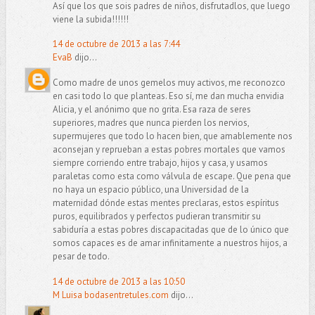
Así que los que sois padres de niños, disfrutadlos, que luego
viene la subida!!!!!!
14 de octubre de 2013 a las 7:44
EvaB
dijo...
Como madre de unos gemelos muy activos, me reconozco
en casi todo lo que planteas. Eso sí, me dan mucha envidia
Alicia, y el anónimo que no grita. Esa raza de seres
superiores, madres que nunca pierden los nervios,
supermujeres que todo lo hacen bien, que amablemente nos
aconsejan y reprueban a estas pobres mortales que vamos
siempre corriendo entre trabajo, hijos y casa, y usamos
paraletas como esta como válvula de escape. Que pena que
no haya un espacio público, una Universidad de la
maternidad dónde estas mentes preclaras, estos espíritus
puros, equilibrados y perfectos pudieran transmitir su
sabiduría a estas pobres discapacitadas que de lo único que
somos capaces es de amar infinitamente a nuestros hijos, a
pesar de todo.
14 de octubre de 2013 a las 10:50
M Luisa bodasentretules.com
dijo...