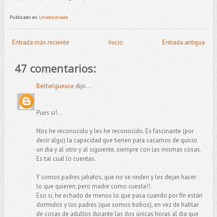
Publicado en
Unadocenade
Entrada más reciente
Inicio
Entrada antigua
47 comentarios:
Bethelgueuse
dijo...
Pues si!...
Nos he reconocido y les he reconocido. Es fascinante (por
decir algo) la capacidad que tienen para sacarnos de quicio
un dia y al otro y al siguiente, siempre con las mismas cosas.
Es tal cual lo cuentas.
Y somos padres jabatos, que no se rinden y les dejan hacer
lo que quieren, pero madre como cuesta!!.
Eso si, he echado de menos lo que pasa cuando por fín están
dormidos y los padres (que somos bobos), en vez de hablar
de cosas de adultos durante las dos únicas horas al dia que