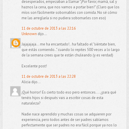
desesperados, empezaban a llamar "¡Por favor, mamá, sal y
haznos la cena, que nos vamos a portar bien!" (Claro que los
míos son fácilmente sobornables con comida. No sé cómo
me las arreglaría si no pudiera sobornarles con eso)
11 de octubre de 2013 a las 22:16
Unknown
dijo...
Jajajajaja... me ha encantado!.. ha faltado el "siéntate bien,
que estás comiendo.." cuando lo repites 500 veces a lo largo
de la semana crees que te están chuleando (y es verdad)
Excelente post!
11 de octubre de 2013 a las 22:28
Alicia dijo...
¡Qué horror! Es cierto todo eso pero entonces.... ¿para qué
tenéis hijos si después vais a escribir cosas de esta
naturaleza?
Nadie nace aprendido y muchas cosas se adquieren por
experiencia, pero todos antes de ser padres sabíamos
perfectamente que ser padres no era fácil porque ya nos lo