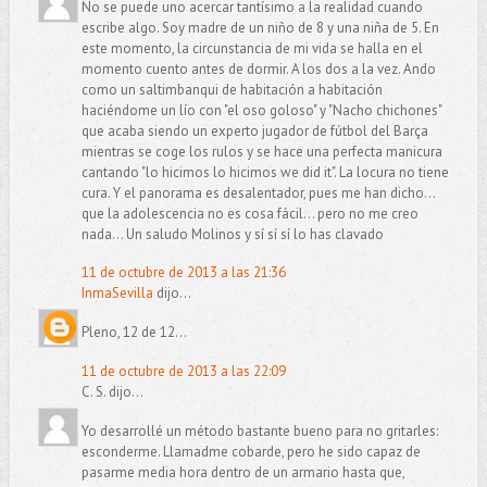
No se puede uno acercar tantísimo a la realidad cuando
escribe algo. Soy madre de un niño de 8 y una niña de 5. En
este momento, la circunstancia de mi vida se halla en el
momento cuento antes de dormir. A los dos a la vez. Ando
como un saltimbanqui de habitación a habitación
haciéndome un lío con "el oso goloso" y "Nacho chichones"
que acaba siendo un experto jugador de fútbol del Barça
mientras se coge los rulos y se hace una perfecta manicura
cantando "lo hicimos lo hicimos we did it". La locura no tiene
cura. Y el panorama es desalentador, pues me han dicho...
que la adolescencia no es cosa fácil... pero no me creo
nada... Un saludo Molinos y sí sí sí lo has clavado
11 de octubre de 2013 a las 21:36
InmaSevilla
dijo...
Pleno, 12 de 12...
11 de octubre de 2013 a las 22:09
C. S. dijo...
Yo desarrollé un método bastante bueno para no gritarles:
esconderme. Llamadme cobarde, pero he sido capaz de
pasarme media hora dentro de un armario hasta que,