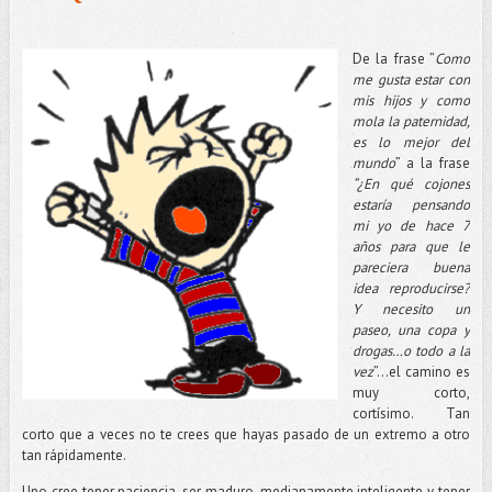
De la frase ”
Como
me gusta estar con
mis hijos y como
mola la paternidad,
es lo mejor del
mundo
” a la frase
“¿En qué cojones
estaría pensando
mi yo de hace 7
años para que le
pareciera buena
idea reproducirse?
Y necesito un
paseo, una copa y
drogas…o todo a la
vez
”…el camino es
muy corto,
cortísimo. Tan
corto que a veces no te crees que hayas pasado de un extremo a otro
tan rápidamente.
Uno cree tener paciencia, ser maduro, medianamente inteligente y tener