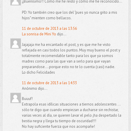
¡¡Buenísimo!! Cómo me he reído y cómo me he reconocido...
PD: Yo también creo que los del "pues yo nunca grito a mis
hijos" mienten como bellacos.
11 de octubre de 2013 a las 13:56
La sonrisa de Mini Yo
dijo...
Jajajaja me ha encantado el post, y es que me he visto
reflejada en casi todos los puntos. Muy muy bueno el post y
totalmente recomendable tanto para los que ya somos
madres como para las que van a serlo para que vayan
preparandose....porque esto no te lo cuenta (casi) nadie.
Lo dicho Felicidades
11 de octubre de 2013 a las 14:33
Anónimo dijo...
Buuuf!
Extrapola esas idílicas situaciones a tiernos adolescentes ...
sólo te digo que cuando empiezan a ducharse sin rechistar,
varias veces al día, se quieren lavar el pelo ¡ha despertado la
bestia negra y llega tu tiempo de oscuridad!!!
No hay suficiente fuerza que nos acompañe!