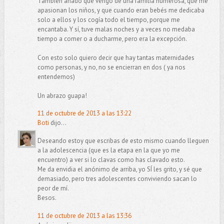
También añado que vengo de una familia numerosa, que me
apasionan los niños, y que cuando eran bebés me dedicaba
solo a ellos y los cogía todo el tiempo, porque me
encantaba. Y sí, tuve malas noches y a veces no medaba
tiempo a comer o a ducharme, pero era la excepción.
Con esto solo quiero decir que hay tantas maternidades
como personas, y no, no se encierran en dos ( ya nos
entendemos)
Un abrazo guapa!
11 de octubre de 2013 a las 13:22
Boti
dijo...
Deseando estoy que escribas de esto mismo cuando lleguen
a la adolescencia (que es la etapa en la que yo me
encuentro) a ver si lo clavas como has clavado esto.
Me da envidia el anónimo de arriba, yo SÍ les grito, y sé que
demasiado, pero tres adolescentes conviviendo sacan lo
peor de mí.
Besos.
11 de octubre de 2013 a las 13:36