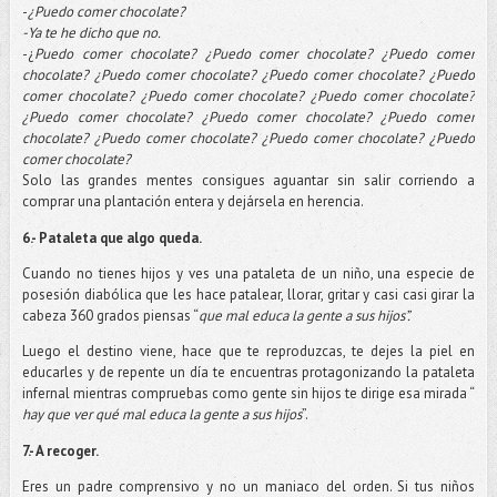
-
¿Puedo comer chocolate?
-Ya te he dicho que no.
-
¿
Puedo comer chocolate? ¿Puedo comer chocolate? ¿Puedo comer
chocolate? ¿Puedo comer chocolate? ¿Puedo comer chocolate? ¿Puedo
comer chocolate? ¿Puedo comer chocolate? ¿Puedo comer chocolate?
¿Puedo comer chocolate? ¿Puedo comer chocolate? ¿Puedo comer
chocolate? ¿Puedo comer chocolate? ¿Puedo comer chocolate? ¿Puedo
comer chocolate?
Solo las grandes mentes consigues aguantar sin salir corriendo a
comprar una plantación entera y dejársela en herencia.
6.- Pataleta que algo queda.
Cuando no tienes hijos y ves una pataleta de un niño, una especie de
posesión diabólica que les hace patalear, llorar, gritar y casi casi girar la
cabeza 360 grados piensas “
que mal educa la gente a sus hijos”.
Luego el destino viene, hace que te reproduzcas, te dejes la piel en
educarles y de repente un día te encuentras protagonizando la pataleta
infernal mientras compruebas como gente sin hijos te dirige esa mirada “
hay que ver qué mal educa la gente a sus hijos
”.
7.- A recoger.
Eres un padre comprensivo y no un maniaco del orden. Si tus niños