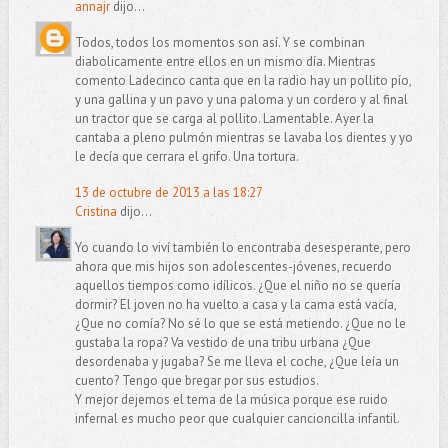
annajr
dijo...
Todos, todos los momentos son así. Y se combinan
diabolicamente entre ellos en un mismo día. Mientras
comento Ladecinco canta que en la radio hay un pollito pío,
y una gallina y un pavo y una paloma y un cordero y al final
un tractor que se carga al pollito. Lamentable. Ayer la
cantaba a pleno pulmón mientras se lavaba los dientes y yo
le decía que cerrara el grifo. Una tortura.
13 de octubre de 2013 a las 18:27
Cristina
dijo...
Yo cuando lo viví también lo encontraba desesperante, pero
ahora que mis hijos son adolescentes-jóvenes, recuerdo
aquellos tiempos como idílicos. ¿Que el niño no se quería
dormir? El joven no ha vuelto a casa y la cama está vacía,
¿Que no comía? No sé lo que se está metiendo. ¿Que no le
gustaba la ropa? Va vestido de una tribu urbana ¿Que
desordenaba y jugaba? Se me lleva el coche, ¿Que leía un
cuento? Tengo que bregar por sus estudios.
Y mejor dejemos el tema de la música porque ese ruido
infernal es mucho peor que cualquier cancioncilla infantil.