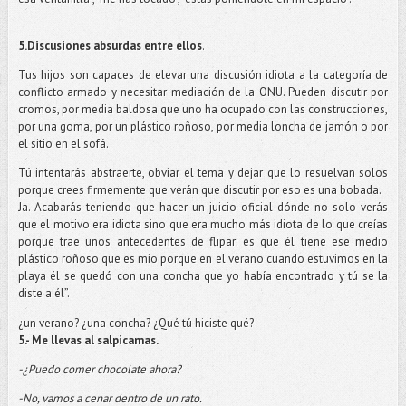
5.Discusiones absurdas entre ellos
.
Tus hijos son capaces de elevar una discusión idiota a la categoría de
conflicto armado y necesitar mediación de la ONU. Pueden discutir por
cromos, por media baldosa que uno ha ocupado con las construcciones,
por una goma, por un plástico roñoso, por media loncha de jamón o por
el sitio en el sofá.
Tú intentarás abstraerte, obviar el tema y dejar que lo resuelvan solos
porque crees firmemente que verán que discutir por eso es una bobada.
Ja. Acabarás teniendo que hacer un juicio oficial dónde no solo verás
que el motivo era idiota sino que era mucho más idiota de lo que creías
porque trae unos antecedentes de flipar: es que él tiene ese medio
plástico roñoso que es mio porque en el verano cuando estuvimos en la
playa él se quedó con una concha que yo había encontrado y tú se la
diste a él”.
¿un verano? ¿una concha? ¿Qué tú hiciste qué?
5.- Me llevas al salpicamas.
-¿Puedo comer chocolate ahora?
-No, vamos a cenar dentro de un rato.