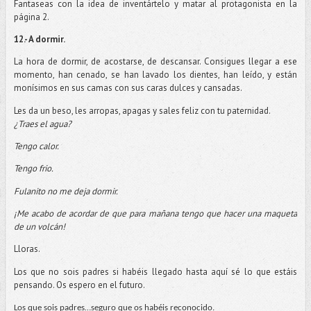
Fantaseas con la idea de inventártelo y matar al protagonista en la
página 2.
12.- A dormir.
La hora de dormir, de acostarse, de descansar. Consigues llegar a ese
momento, han cenado, se han lavado los dientes, han leído, y están
monísimos en sus camas con sus caras dulces y cansadas.
Les da un beso, les arropas, apagas y sales feliz con tu paternidad.
¿Traes el agua?
Tengo calor.
Tengo frio.
Fulanito no me deja dormir.
¡Me acabo de acordar de que para mañana tengo que hacer una maqueta
de un volcán!
Lloras.
Los que no sois padres si habéis llegado hasta aquí sé lo que estáis
pensando. Os espero en el futuro.
Los que sois padres…seguro que os habéis reconocido.