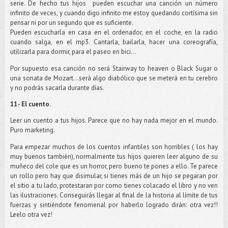
serie. De hecho tus hijos
pueden escuchar una canción un número
infinito de veces, y cuando digo infinito me estoy quedando cortísima sin
pensar ni por un segundo que es suficiente.
Pueden escucharla en casa en el ordenador, en el coche, en la radio
cuando salga, en el mp3. Cantarla, bailarla, hacer una coreografía,
utilizarla para dormir, para el paseo en bici…
Por supuesto esa canción no será Stairway to heaven o Black Sugar o
una sonata de Mozart…será algo diabólico que se meterá en tu cerebro
y no podrás sacarla durante días.
11.- El cuento.
Leer un cuento a tus hijos. Parece que no hay nada mejor en el mundo.
Puro marketing.
Para empezar muchos de los cuentos infantiles son horribles ( los hay
muy buenos también), normalmente tus hijos quieren leer alguno de su
muñeco del cole que es un horror, pero bueno te pones a ello. Te parece
un rollo pero hay que disimular, si tienes más de un hijo se pegaran por
el sitio a tu lado, protestaran por como tienes colacado el libro y no ven
las ilustraciones. Conseguirás llegar al final de la historia al límite de tus
fuerzas y sintiéndote fenomenal por haberlo logrado dirán: otra vez!!
Leelo otra vez!