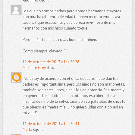
Anónimo dijo...
Los que no somos padres pero somos hermanos mayores
con mucha diferencia de edad también reconocemos casi
todo... Y qué escalofrío, y qué pereza revivir eso de mis
hermanos con mis hijos cuando toque...
Pero en fin, tiene sus cosas buenas también.
Como siempre, clavado ^^
11 de octubre de 2013 a las 20:28
Michelle Grey
dijo...
¡No estoy de acuerdo con el 6! La educación que dan los
padres es importantísima, pero los niños no son marionetas,
también son seres libres, diablillos en potencia. Realmente y
en general, los adultos les recortamos esa libertad, ese
instinto de niño de la selva. Cuando veo pataletas de críos lo
que pienso es "madre mía... ¡no quiero lidiar con algo así en
mi vida!".
11 de octubre de 2013 a las 20:33
Marta
dijo...