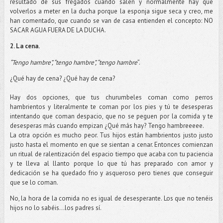
resultado de sus fregados cuando salen y normalmente hay que
volverlos a meter en la ducha porque la esponja sigue seca y creo, me
han comentado, que cuando se van de casa entienden el concepto: NO
SACAR AGUA FUERA DE LA DUCHA.
2. La cena.
“Tengo hambre”, “tengo hambre”, “tengo hambre
”.
¿Qué hay de cena? ¿Qué hay de cena?
Hay dos opciones, que tus churumbeles coman como perros
hambrientos y literalmente te coman por los pies y tú te desesperas
intentando que coman despacio, que no se peguen por la comida y te
desesperas más cuando empizan ¿Qué más hay? Tengo hambreeeee.
La otra opción es mucho peor. Tus hijos están hambrientos justo justo
justo hasta el momento en que se sientan a cenar. Entonces comienzan
un ritual de ralentización del espacio tiempo que acaba con tu paciencia
y te lleva al llanto porque lo que tú has preparado con amor y
dedicación se ha quedado frio y asqueroso pero tienes que conseguir
que se lo coman.
No, la hora de la comida no es igual de desesperante. Los que no tenéis
hijos no lo sabéis…los padres sí.