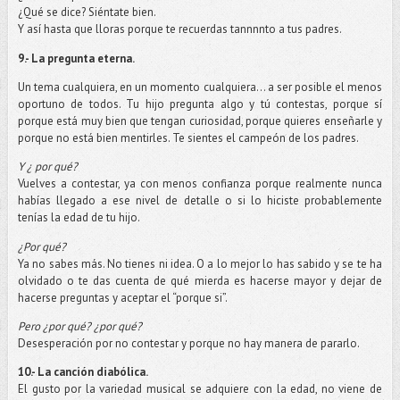
¿Qué se dice? Siéntate bien.
Y así hasta que lloras porque te recuerdas tannnnto a tus padres.
9.- La pregunta eterna.
Un tema cualquiera, en un momento cualquiera… a ser posible el menos
oportuno de todos. Tu hijo pregunta algo y tú contestas, porque sí
porque está muy bien que tengan curiosidad, porque quieres enseñarle y
porque no está bien mentirles. Te sientes el campeón de los padres.
Y ¿ por qué?
Vuelves a contestar, ya con menos confianza porque realmente nunca
habías llegado a ese nivel de detalle o si lo hiciste probablemente
tenías la edad de tu hijo.
¿Por qué?
Ya no sabes más. No tienes ni idea. O a lo mejor lo has sabido y se te ha
olvidado o te das cuenta de qué mierda es hacerse mayor y dejar de
hacerse preguntas y aceptar el “porque si”.
Pero ¿por qué? ¿por qué?
Desesperación por no contestar y porque no hay manera de pararlo.
10.- La canción diabólica.
El gusto por la variedad musical se adquiere con la edad, no viene de