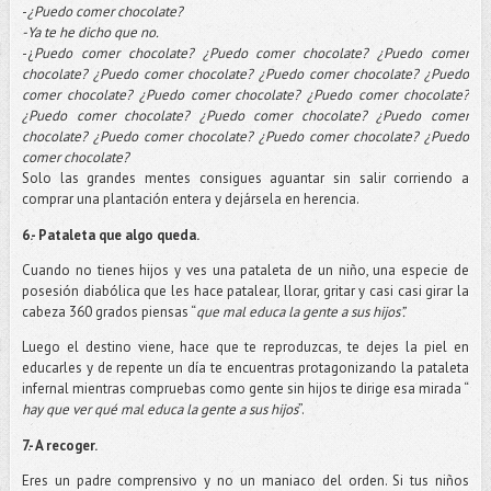
-
¿Puedo comer chocolate?
-Ya te he dicho que no.
-
¿
Puedo comer chocolate? ¿Puedo comer chocolate? ¿Puedo comer
chocolate? ¿Puedo comer chocolate? ¿Puedo comer chocolate? ¿Puedo
comer chocolate? ¿Puedo comer chocolate? ¿Puedo comer chocolate?
¿Puedo comer chocolate? ¿Puedo comer chocolate? ¿Puedo comer
chocolate? ¿Puedo comer chocolate? ¿Puedo comer chocolate? ¿Puedo
comer chocolate?
Solo las grandes mentes consigues aguantar sin salir corriendo a
comprar una plantación entera y dejársela en herencia.
6.- Pataleta que algo queda.
Cuando no tienes hijos y ves una pataleta de un niño, una especie de
posesión diabólica que les hace patalear, llorar, gritar y casi casi girar la
cabeza 360 grados piensas “
que mal educa la gente a sus hijos”.
Luego el destino viene, hace que te reproduzcas, te dejes la piel en
educarles y de repente un día te encuentras protagonizando la pataleta
infernal mientras compruebas como gente sin hijos te dirige esa mirada “
hay que ver qué mal educa la gente a sus hijos
”.
7.- A recoger.
Eres un padre comprensivo y no un maniaco del orden. Si tus niños