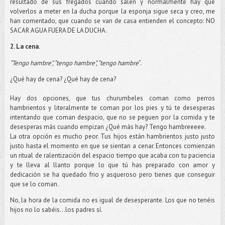
resultado de sus fregados cuando salen y normalmente hay que
volverlos a meter en la ducha porque la esponja sigue seca y creo, me
han comentado, que cuando se van de casa entienden el concepto: NO
SACAR AGUA FUERA DE LA DUCHA.
2. La cena.
“Tengo hambre”, “tengo hambre”, “tengo hambre
”.
¿Qué hay de cena? ¿Qué hay de cena?
Hay dos opciones, que tus churumbeles coman como perros
hambrientos y literalmente te coman por los pies y tú te desesperas
intentando que coman despacio, que no se peguen por la comida y te
desesperas más cuando empizan ¿Qué más hay? Tengo hambreeeee.
La otra opción es mucho peor. Tus hijos están hambrientos justo justo
justo hasta el momento en que se sientan a cenar. Entonces comienzan
un ritual de ralentización del espacio tiempo que acaba con tu paciencia
y te lleva al llanto porque lo que tú has preparado con amor y
dedicación se ha quedado frio y asqueroso pero tienes que conseguir
que se lo coman.
No, la hora de la comida no es igual de desesperante. Los que no tenéis
hijos no lo sabéis…los padres sí.