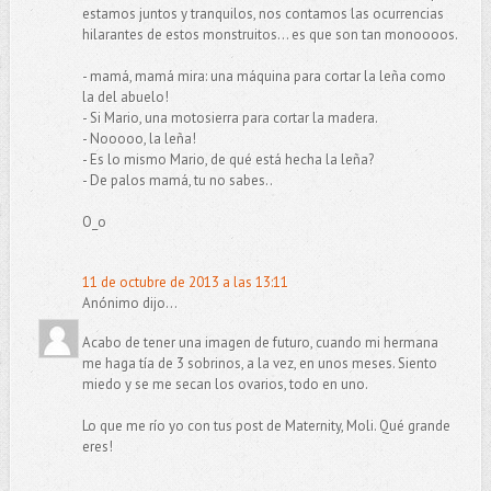
estamos juntos y tranquilos, nos contamos las ocurrencias
hilarantes de estos monstruitos... es que son tan monoooos.
- mamá, mamá mira: una máquina para cortar la leña como
la del abuelo!
- Si Mario, una motosierra para cortar la madera.
- Nooooo, la leña!
- Es lo mismo Mario, de qué está hecha la leña?
- De palos mamá, tu no sabes..
O_o
11 de octubre de 2013 a las 13:11
Anónimo dijo...
Acabo de tener una imagen de futuro, cuando mi hermana
me haga tía de 3 sobrinos, a la vez, en unos meses. Siento
miedo y se me secan los ovarios, todo en uno.
Lo que me río yo con tus post de Maternity, Moli. Qué grande
eres!