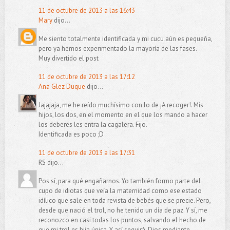
11 de octubre de 2013 a las 16:43
Mary
dijo...
Me siento totalmente identificada y mi cucu aún es pequeña,
pero ya hemos experimentado la mayoría de las fases.
Muy divertido el post
11 de octubre de 2013 a las 17:12
Ana Glez Duque
dijo...
Jajajaja, me he reído muchísimo con lo de ¡A recoger!. Mis
hijos, los dos, en el momento en el que los mando a hacer
los deberes les entra la cagalera. Fijo.
Identificada es poco ;D
11 de octubre de 2013 a las 17:31
RS dijo...
Pos sí, para qué engañarnos. Yo también formo parte del
cupo de idiotas que veía la maternidad como ese estado
idílico que sale en toda revista de bebés que se precie. Pero,
desde que nació el trol, no he tenido un día de paz. Y sí, me
reconozco en casi todas los puntos, salvando el hecho de
que mi trol es hija única. Y así seguirá, Dios mediante.