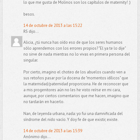
lo que me gusta de Molinos son los capítulos de maternity! :)
besos.
14 de octubre de 2013 a las 15:22
RS dijo...
Alicia, ¿tú nunca has oído eso de que los seres humanos
sólo aprendemos con los errores propios? "El ya te lo dije"
no sirve de nada mientras no lo vivas en primera persona del
singular.
Por cierto, imagino el choteo de los abuelos cuando ven a
sus retoños pasar por la docena de "momentos idílicos" que
la maternidad/paternidad proporciona. He de reconocer que
a mis progenitores aún no les he visto reírse en mi cara,
aunque, por ciertos comentarios que me hacen, imagino que
no tardarán en hacerlo.
Nan, de leyenda urbana, nada: yo fui una damnificada del
síndrome del nido vacío. Y doy fe de que existir, existe.
14 de octubre de 2013 a las 15:39
Anónimo dijo...