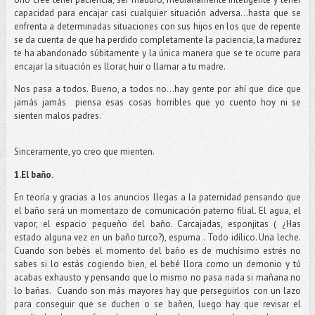
capacidad para encajar casi cualquier situación adversa…hasta que se
enfrenta a determinadas situaciones con sus hijos en los que de repente
se da cuenta de que ha perdido completamente la paciencia, la madurez
te ha abandonado súbitamente y la única manera que se te ocurre para
encajar la situación es llorar, huir o llamar a tu madre.
Nos pasa a todos. Bueno, a todos no…hay gente por ahí que dice que
jamás jamás
piensa esas cosas horribles que yo cuento hoy ni se
sienten malos padres.
Sinceramente, yo creo que mienten.
1.El baño.
En teoría y gracias a los anuncios llegas a la paternidad pensando que
el baño será un momentazo de comunicación paterno filial. El agua, el
vapor, el espacio pequeño del baño. Carcajadas, esponjitas ( ¿Has
estado alguna vez en un baño turco?), espuma . Todo idílico. Una leche.
Cuando son bebés el momento del baño es de muchísimo estrés no
sabes si lo estás cogiendo bien, el bebé llora como un demonio y tú
acabas exhausto y pensando que lo mismo no pasa nada si mañana no
lo bañas.
Cuando son más mayores hay que perseguirlos con un lazo
para conseguir que se duchen o se bañen, luego hay que revisar el