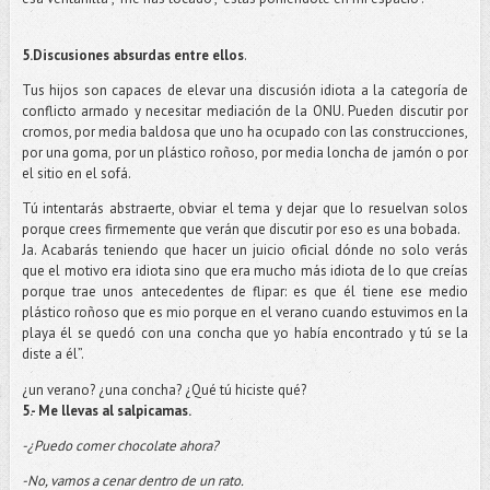
5.Discusiones absurdas entre ellos
.
Tus hijos son capaces de elevar una discusión idiota a la categoría de
conflicto armado y necesitar mediación de la ONU. Pueden discutir por
cromos, por media baldosa que uno ha ocupado con las construcciones,
por una goma, por un plástico roñoso, por media loncha de jamón o por
el sitio en el sofá.
Tú intentarás abstraerte, obviar el tema y dejar que lo resuelvan solos
porque crees firmemente que verán que discutir por eso es una bobada.
Ja. Acabarás teniendo que hacer un juicio oficial dónde no solo verás
que el motivo era idiota sino que era mucho más idiota de lo que creías
porque trae unos antecedentes de flipar: es que él tiene ese medio
plástico roñoso que es mio porque en el verano cuando estuvimos en la
playa él se quedó con una concha que yo había encontrado y tú se la
diste a él”.
¿un verano? ¿una concha? ¿Qué tú hiciste qué?
5.- Me llevas al salpicamas.
-¿Puedo comer chocolate ahora?
-No, vamos a cenar dentro de un rato.