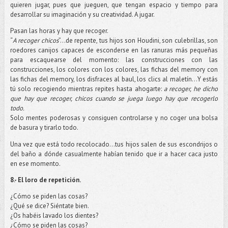
quieren jugar, pues que jueguen, que tengan espacio y tiempo para
desarrollar su imaginación y su creatividad. A jugar.
Pasan las horas y hay que recoger.
“
A recoger chicos
”…de repente, tus hijos son Houdini, son culebrillas, son
roedores canijos capaces de esconderse en las ranuras más pequeñas
para escaquearse del momento: las construcciones con las
construcciones, los colores con los colores, las fichas del memory con
las fichas del memory, los disfraces al baul, los clics al maletín…Y estás
tú solo recogiendo mientras repites hasta ahogarte:
a recoger, he dicho
que hay que recoger, chicos cuando se juega luego hay que recogerlo
todo.
Solo mentes poderosas y consiguen controlarse y no coger una bolsa
de basura y tirarlo todo.
Una vez que está todo recolocado…tus hijos salen de sus escondrijos o
del baño a dónde casualmente habían tenido que ir a hacer caca justo
en ese momento.
8.- El loro de repetición.
¿Cómo se piden las cosas?
¿Qué se dice? Siéntate bien.
¿Os habéis lavado los dientes?
¿Cómo se piden las cosas?