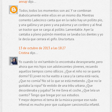
annajr
dijo...
Todos, todos los momentos son así. Y se combinan
diabolicamente entre ellos en un mismo día. Mientras
comento Ladecinco canta que en la radio hay un pollito pío,
y una gallina y un pavo y una paloma y un cordero y al final
un tractor que se carga al pollito. Lamentable. Ayer la
cantaba a pleno pulmón mientras se lavaba los dientes y yo
le decía que cerrara el grifo. Una tortura.
13 de octubre de 2013 a las 18:27
Cristina
dijo...
Yo cuando lo viví también lo encontraba desesperante, pero
ahora que mis hijos son adolescentes-jóvenes, recuerdo
aquellos tiempos como idílicos. ¿Que el niño no se quería
dormir? El joven no ha vuelto a casa y la cama está vacía,
¿Que no comía? No sé lo que se está metiendo. ¿Que no le
gustaba la ropa? Va vestido de una tribu urbana ¿Que
desordenaba y jugaba? Se me lleva el coche, ¿Que leía un
cuento? Tengo que bregar por sus estudios.
Y mejor dejemos el tema de la música porque ese ruido
infernal es mucho peor que cualquier cancioncilla infantil.