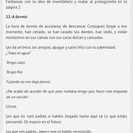
Fantaseas con la idea de inventártelo y matar al protagonista en la
página 2.
12.- A dormir.
La hora de dormir, de acostarse, de descansar. Consigues llegar a ese
momento, han cenado, se han lavado los dientes, han leído, y están
monísimos en sus camas con sus caras dulces y cansadas.
Les da un beso, les arropas, apagas y sales feliz con tu paternidad.
¿Traes el agua?
Tengo calor.
Tengo frio.
Fulanito no me deja dormir.
¡Me acabo de acordar de que para mañana tengo que hacer una maqueta
de un volcán!
Lloras.
Los que no sois padres si habéis llegado hasta aquí sé lo que estáis
pensando. Os espero en el futuro.
Los que sois padres…seguro que os habéis reconocido.