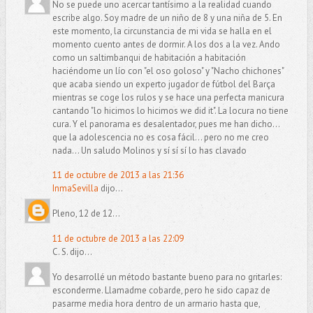
No se puede uno acercar tantísimo a la realidad cuando
escribe algo. Soy madre de un niño de 8 y una niña de 5. En
este momento, la circunstancia de mi vida se halla en el
momento cuento antes de dormir. A los dos a la vez. Ando
como un saltimbanqui de habitación a habitación
haciéndome un lío con "el oso goloso" y "Nacho chichones"
que acaba siendo un experto jugador de fútbol del Barça
mientras se coge los rulos y se hace una perfecta manicura
cantando "lo hicimos lo hicimos we did it". La locura no tiene
cura. Y el panorama es desalentador, pues me han dicho...
que la adolescencia no es cosa fácil... pero no me creo
nada... Un saludo Molinos y sí sí sí lo has clavado
11 de octubre de 2013 a las 21:36
InmaSevilla
dijo...
Pleno, 12 de 12...
11 de octubre de 2013 a las 22:09
C. S. dijo...
Yo desarrollé un método bastante bueno para no gritarles:
esconderme. Llamadme cobarde, pero he sido capaz de
pasarme media hora dentro de un armario hasta que,