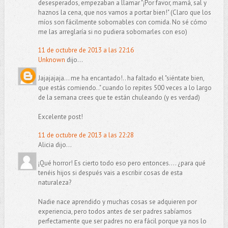
desesperados, empezaban a llamar "¡Por favor, mamá, sal y
haznos la cena, que nos vamos a portar bien!" (Claro que los
míos son fácilmente sobornables con comida. No sé cómo
me las arreglaría si no pudiera sobornarles con eso)
11 de octubre de 2013 a las 22:16
Unknown
dijo...
Jajajajaja... me ha encantado!.. ha faltado el "siéntate bien,
que estás comiendo.." cuando lo repites 500 veces a lo largo
de la semana crees que te están chuleando (y es verdad)
Excelente post!
11 de octubre de 2013 a las 22:28
Alicia dijo...
¡Qué horror! Es cierto todo eso pero entonces.... ¿para qué
tenéis hijos si después vais a escribir cosas de esta
naturaleza?
Nadie nace aprendido y muchas cosas se adquieren por
experiencia, pero todos antes de ser padres sabíamos
perfectamente que ser padres no era fácil porque ya nos lo