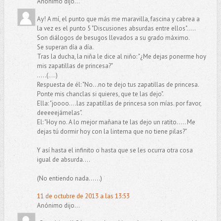
Anónimo dijo...
Ay! A mí, el punto que más me maravilla, fascina y cabrea a
la vez es el punto 5 "Discusiones absurdas entre ellos".....
Son diálogos de besugos llevados a su grado máximo.
Se superan día a día.
Tras la ducha, la niña le dice al niño: "¿Me dejas ponerme hoy
mis zapatillas de princesa?"
.....(....)
Respuesta de él: "No...no te dejo tus zapatillas de princesa.
Ponte mis chanclas si quieres, que te las dejo".
Ella: "joooo....las zapatillas de princesa son mías. por favor,
deeeeejámelas".
El: "Hoy no. A lo mejor mañana te las dejo un ratito..... Me
dejas tú dormir hoy con la linterna que no tiene pilas?"
Y así hasta el infinito o hasta que se les ocurra otra cosa
igual de absurda....
(No entiendo nada......)
11 de octubre de 2013 a las 13:53
Anónimo dijo...