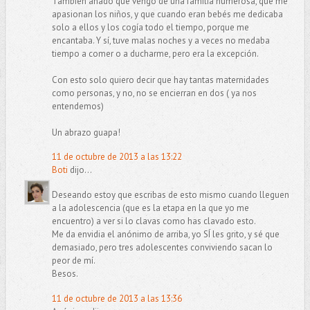
También añado que vengo de una familia numerosa, que me
apasionan los niños, y que cuando eran bebés me dedicaba
solo a ellos y los cogía todo el tiempo, porque me
encantaba. Y sí, tuve malas noches y a veces no medaba
tiempo a comer o a ducharme, pero era la excepción.
Con esto solo quiero decir que hay tantas maternidades
como personas, y no, no se encierran en dos ( ya nos
entendemos)
Un abrazo guapa!
11 de octubre de 2013 a las 13:22
Boti
dijo...
Deseando estoy que escribas de esto mismo cuando lleguen
a la adolescencia (que es la etapa en la que yo me
encuentro) a ver si lo clavas como has clavado esto.
Me da envidia el anónimo de arriba, yo SÍ les grito, y sé que
demasiado, pero tres adolescentes conviviendo sacan lo
peor de mí.
Besos.
11 de octubre de 2013 a las 13:36