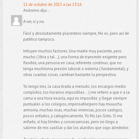
11 de octubre de 2013 a las 13:16
Anónimo dijo...
A ver, sí y no.
Fácil y absolutamente placentero siempre, No es. pero así de
patético tampoco.
Influyen muchos factores. Una madre muy paciente, pero
mucho ( libra y tal...), una forma de transmitir exigente pero
flexible, una persona en casa, referente contínuo, que no
tenga muchísima presión laboral o externa ( fundamental), y
otras cuantas cosas, cambian bastante la perspectiva.
Yo tengo tres, la casa tirada a menudo, los encargos medio
cumplidos, los horarios imposibles... ( me refiero a que ir a la
cama a una hora exacta, aquí es imposible, y llegar siempre
puntuales a los colegios, impensable)pero hay muuucha
armonía, muchas risas, muchas vivencias, pocos castigos,
pocos enfados, y categóricamente, Yo No Les Grito. Sí me
enfado, sí hay límites y consecuencias, pero no llego a
salirme de mis casillas y dar los alaridos que oigo alrededor.