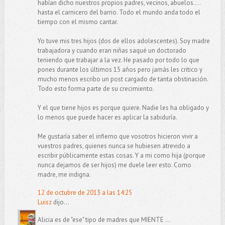
habían dicho nuestros propios padres, vecinos, abuelos....
hasta el carnicero del barrio. Todo el mundo anda todo el
tiempo con el mismo cantar.
Yo tuve mis tres hijos (dos de ellos adolescentes). Soy madre
trabajadora y cuando eran niñas saqué un doctorado
teniendo que trabajar a la vez. He pasado por todo lo que
pones durante los últimos 15 años pero jamás les critico y
mucho menos escribo un post cargado de tanta obstinación.
Todo esto forma parte de su crecimiento.
Y el que tiene hijos es porque quiere. Nadie les ha obligado y
lo menos que puede hacer es aplicar la sabiduría.
Me gustaría saber el infierno que vosotros hicieron vivir a
vuestros padres, quienes nunca se hubiesen atrevido a
escribir públicamente estas cosas. Y a mi como hija (porque
nunca dejamos de ser hijos) me duele leer esto. Como
madre, me indigna.
12 de octubre de 2013 a las 14:25
Luisz
dijo...
Alicia es de "ese" tipo de madres que MIENTE ...