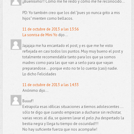
¡¡Buenísimo!! Cómo me he reído y cómo me he reconocido...
PD: Yo también creo que los del "pues yo nunca grito a mis
hijos" mienten como bellacos.
11 de octubre de 2013 a las 13:56
La sonrisa de Mini Yo
dijo...
Jajajaja me ha encantado el post, y es que me he visto
reflejada en casi todos los puntos. Muy muy bueno el post y
totalmente recomendable tanto para los que ya somos
madres como para las que van a serlo para que vayan
preparandose....porque esto no te lo cuenta (casi) nadie.
Lo dicho Felicidades
11 de octubre de 2013 a las 14:33
Anónimo dijo...
Buuuf!
Extrapola esas idílicas situaciones a tiernos adolescentes ...
sólo te digo que cuando empiezan a ducharse sin rechistar,
varias veces al día, se quieren lavar el pelo ¡ha despertado la
bestia negra y llega tu tiempo de oscuridad!!!
No hay suficiente fuerza que nos acompañe!