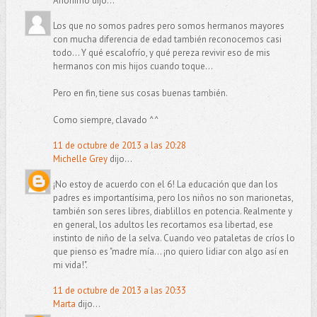
Anónimo dijo...
Los que no somos padres pero somos hermanos mayores
con mucha diferencia de edad también reconocemos casi
todo... Y qué escalofrío, y qué pereza revivir eso de mis
hermanos con mis hijos cuando toque...
Pero en fin, tiene sus cosas buenas también.
Como siempre, clavado ^^
11 de octubre de 2013 a las 20:28
Michelle Grey
dijo...
¡No estoy de acuerdo con el 6! La educación que dan los
padres es importantísima, pero los niños no son marionetas,
también son seres libres, diablillos en potencia. Realmente y
en general, los adultos les recortamos esa libertad, ese
instinto de niño de la selva. Cuando veo pataletas de críos lo
que pienso es "madre mía... ¡no quiero lidiar con algo así en
mi vida!".
11 de octubre de 2013 a las 20:33
Marta
dijo...