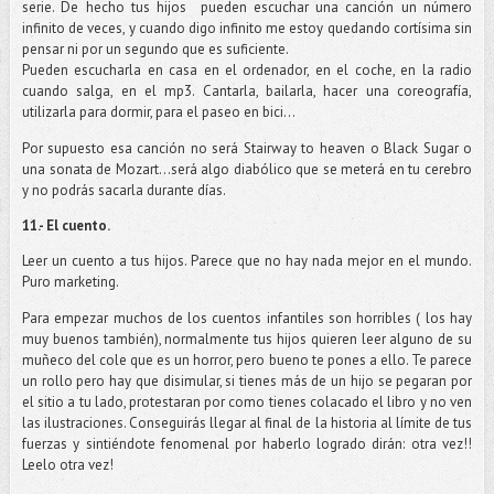
serie. De hecho tus hijos
pueden escuchar una canción un número
infinito de veces, y cuando digo infinito me estoy quedando cortísima sin
pensar ni por un segundo que es suficiente.
Pueden escucharla en casa en el ordenador, en el coche, en la radio
cuando salga, en el mp3. Cantarla, bailarla, hacer una coreografía,
utilizarla para dormir, para el paseo en bici…
Por supuesto esa canción no será Stairway to heaven o Black Sugar o
una sonata de Mozart…será algo diabólico que se meterá en tu cerebro
y no podrás sacarla durante días.
11.- El cuento.
Leer un cuento a tus hijos. Parece que no hay nada mejor en el mundo.
Puro marketing.
Para empezar muchos de los cuentos infantiles son horribles ( los hay
muy buenos también), normalmente tus hijos quieren leer alguno de su
muñeco del cole que es un horror, pero bueno te pones a ello. Te parece
un rollo pero hay que disimular, si tienes más de un hijo se pegaran por
el sitio a tu lado, protestaran por como tienes colacado el libro y no ven
las ilustraciones. Conseguirás llegar al final de la historia al límite de tus
fuerzas y sintiéndote fenomenal por haberlo logrado dirán: otra vez!!
Leelo otra vez!