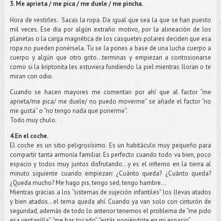
3. Me aprieta / me pica / me duele / me pincha.
Hora de vestirles.
Sacas la ropa. Da igual que sea la que se han puesto
mil veces. Ese día por algún extraño motivo, por la alineación de los
planetas o la carga magnética de los casquetes polares deciden que esa
ropa no pueden ponérsela. Tu se la pones a base de una lucha cuerpo a
cuerpo y algún que otro grito…terminas y empiezan a contosionarse
como si la kriptonita les estuviera fundiendo la piel mientras lloran o te
miran con odio.
Cuando se hacen mayores me comentan por ahí que al factor “me
aprieta/me pica/ me duele/ no puedo moverme” se añade el factor “no
me gusta” o “no tengo nada que ponerme”.
Todo muy chulo.
4.En el coche.
El coche es un sitio peligrosísimo. Es un habitáculo muy pequeño para
compartir tanta armonía familiar. Es perfecto cuando todo va bien, poco
espacio y todos muy juntos disfrutando…y es el infierno en la tierra al
minuto siguiente cuando empiezan: ¿Cuánto queda? ¿Cuánto queda?
¿Queda mucho? Me hago pis, tengo sed, tengo hambre…
Mientras gracias a los “sistemas de sujeción infantiles” los llevas atados
y bien atados…el tema queda ahí. Cuando ya van solo con cinturón de
seguridad, además de todo lo anterior tenemos el problema de “me pido
esa ventanilla”, “me has tocado”, “estás poniéndote en mi espacio”.