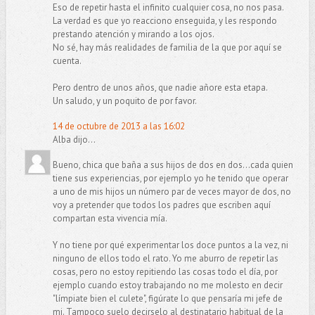
Eso de repetir hasta el infinito cualquier cosa, no nos pasa.
La verdad es que yo reacciono enseguida, y les respondo
prestando atención y mirando a los ojos.
No sé, hay más realidades de familia de la que por aquí se
cuenta.
Pero dentro de unos años, que nadie añore esta etapa.
Un saludo, y un poquito de por favor.
14 de octubre de 2013 a las 16:02
Alba dijo...
Bueno, chica que baña a sus hijos de dos en dos...cada quien
tiene sus experiencias, por ejemplo yo he tenido que operar
a uno de mis hijos un número par de veces mayor de dos, no
voy a pretender que todos los padres que escriben aquí
compartan esta vivencia mía.
Y no tiene por qué experimentar los doce puntos a la vez, ni
ninguno de ellos todo el rato. Yo me aburro de repetir las
cosas, pero no estoy repitiendo las cosas todo el día, por
ejemplo cuando estoy trabajando no me molesto en decir
"límpiate bien el culete", figúrate lo que pensaría mi jefe de
mi. Tampoco suelo decirselo al destinatario habitual de la