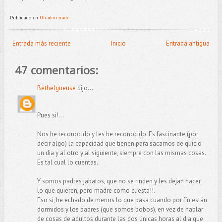
Publicado en
Unadocenade
Entrada más reciente
Inicio
Entrada antigua
47 comentarios:
Bethelgueuse
dijo...
Pues si!...
Nos he reconocido y les he reconocido. Es fascinante (por
decir algo) la capacidad que tienen para sacarnos de quicio
un dia y al otro y al siguiente, siempre con las mismas cosas.
Es tal cual lo cuentas.
Y somos padres jabatos, que no se rinden y les dejan hacer
lo que quieren, pero madre como cuesta!!.
Eso si, he echado de menos lo que pasa cuando por fín están
dormidos y los padres (que somos bobos), en vez de hablar
de cosas de adultos durante las dos únicas horas al dia que