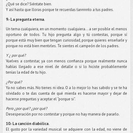
¿Qué se dice? Siéntate bien.
Y así hasta que lloras porque te recuerdas tannnnto a tus padres.
9.- La pregunta eterna.
Un tema cualquiera, en un momento cualquiera… a ser posible el menos
oportuno de todos. Tu hijo pregunta algo y tú contestas, porque sí
porque está muy bien que tengan curiosidad, porque quieres enseñarle y
porque no está bien mentirles. Te sientes el campeón de los padres.
Y ¿ por qué?
Vuelves a contestar, ya con menos confianza porque realmente nunca
habías llegado a ese nivel de detalle o si lo hiciste probablemente
tenías la edad de tu hijo.
¿Por qué?
Ya no sabes más. No tienes ni idea. O a lo mejor lo has sabido y se te ha
olvidado o te das cuenta de qué mierda es hacerse mayor y dejar de
hacerse preguntas y aceptar el “porque si”.
Pero ¿por qué? ¿por qué?
Desesperación por no contestar y porque no hay manera de pararlo.
10.- La canción diabólica.
El gusto por la variedad musical se adquiere con la edad, no viene de