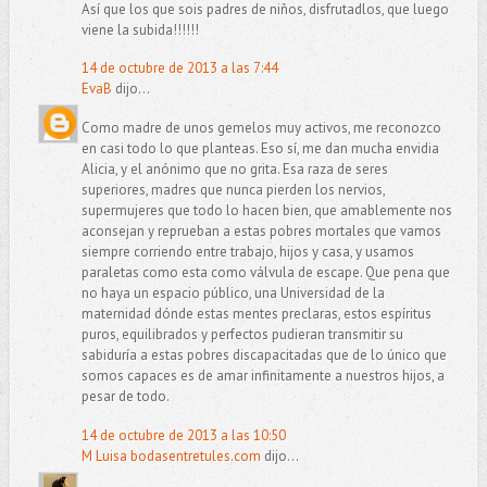
Así que los que sois padres de niños, disfrutadlos, que luego
viene la subida!!!!!!
14 de octubre de 2013 a las 7:44
EvaB
dijo...
Como madre de unos gemelos muy activos, me reconozco
en casi todo lo que planteas. Eso sí, me dan mucha envidia
Alicia, y el anónimo que no grita. Esa raza de seres
superiores, madres que nunca pierden los nervios,
supermujeres que todo lo hacen bien, que amablemente nos
aconsejan y reprueban a estas pobres mortales que vamos
siempre corriendo entre trabajo, hijos y casa, y usamos
paraletas como esta como válvula de escape. Que pena que
no haya un espacio público, una Universidad de la
maternidad dónde estas mentes preclaras, estos espíritus
puros, equilibrados y perfectos pudieran transmitir su
sabiduría a estas pobres discapacitadas que de lo único que
somos capaces es de amar infinitamente a nuestros hijos, a
pesar de todo.
14 de octubre de 2013 a las 10:50
M Luisa bodasentretules.com
dijo...