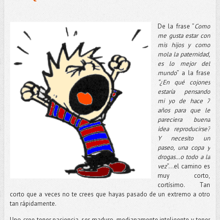
De la frase ”
Como
me gusta estar con
mis hijos y como
mola la paternidad,
es lo mejor del
mundo
” a la frase
“¿En qué cojones
estaría pensando
mi yo de hace 7
años para que le
pareciera buena
idea reproducirse?
Y necesito un
paseo, una copa y
drogas…o todo a la
vez
”…el camino es
muy corto,
cortísimo. Tan
corto que a veces no te crees que hayas pasado de un extremo a otro
tan rápidamente.
Uno cree tener paciencia, ser maduro, medianamente inteligente y tener