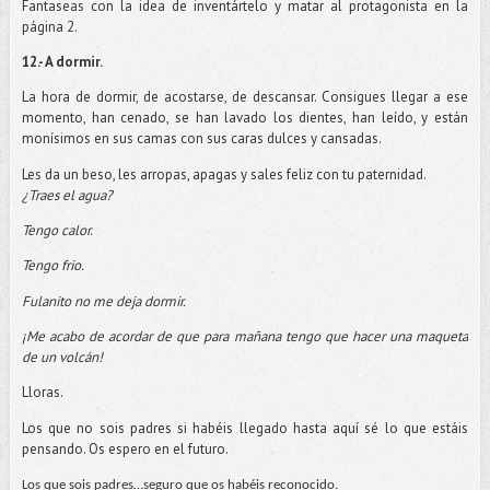
Fantaseas con la idea de inventártelo y matar al protagonista en la
página 2.
12.- A dormir.
La hora de dormir, de acostarse, de descansar. Consigues llegar a ese
momento, han cenado, se han lavado los dientes, han leído, y están
monísimos en sus camas con sus caras dulces y cansadas.
Les da un beso, les arropas, apagas y sales feliz con tu paternidad.
¿Traes el agua?
Tengo calor.
Tengo frio.
Fulanito no me deja dormir.
¡Me acabo de acordar de que para mañana tengo que hacer una maqueta
de un volcán!
Lloras.
Los que no sois padres si habéis llegado hasta aquí sé lo que estáis
pensando. Os espero en el futuro.
Los que sois padres…seguro que os habéis reconocido.