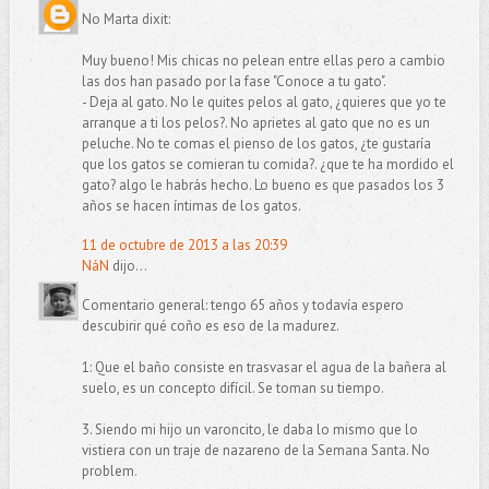
No Marta dixit:
Muy bueno! Mis chicas no pelean entre ellas pero a cambio
las dos han pasado por la fase "Conoce a tu gato".
- Deja al gato. No le quites pelos al gato, ¿quieres que yo te
arranque a ti los pelos?. No aprietes al gato que no es un
peluche. No te comas el pienso de los gatos, ¿te gustaría
que los gatos se comieran tu comida?. ¿que te ha mordido el
gato? algo le habrás hecho. Lo bueno es que pasados los 3
años se hacen íntimas de los gatos.
11 de octubre de 2013 a las 20:39
NáN
dijo...
Comentario general: tengo 65 años y todavía espero
descubirir qué coño es eso de la madurez.
1: Que el baño consiste en trasvasar el agua de la bañera al
suelo, es un concepto difícil. Se toman su tiempo.
3. Siendo mi hijo un varoncito, le daba lo mismo que lo
vistiera con un traje de nazareno de la Semana Santa. No
problem.