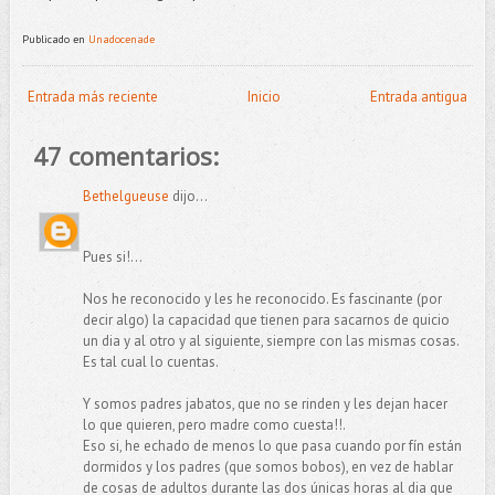
Publicado en
Unadocenade
Entrada más reciente
Inicio
Entrada antigua
47 comentarios:
Bethelgueuse
dijo...
Pues si!...
Nos he reconocido y les he reconocido. Es fascinante (por
decir algo) la capacidad que tienen para sacarnos de quicio
un dia y al otro y al siguiente, siempre con las mismas cosas.
Es tal cual lo cuentas.
Y somos padres jabatos, que no se rinden y les dejan hacer
lo que quieren, pero madre como cuesta!!.
Eso si, he echado de menos lo que pasa cuando por fín están
dormidos y los padres (que somos bobos), en vez de hablar
de cosas de adultos durante las dos únicas horas al dia que