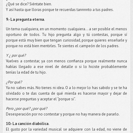
¿Qué se dice? Siéntate bien.
Y así hasta que lloras porque te recuerdas tannnnto a tus padres.
9.- La pregunta eterna.
Un tema cualquiera, en un momento cualquiera… a ser posible el menos
oportuno de todos. Tu hijo pregunta algo y tú contestas, porque sí
porque está muy bien que tengan curiosidad, porque quieres enseñarle y
porque no está bien mentirles. Te sientes el campeón de los padres.
Y ¿ por qué?
Vuelves a contestar, ya con menos confianza porque realmente nunca
habías llegado a ese nivel de detalle o si lo hiciste probablemente
tenías la edad de tu hijo.
¿Por qué?
Ya no sabes más. No tienes ni idea. O a lo mejor lo has sabido y se te ha
olvidado o te das cuenta de qué mierda es hacerse mayor y dejar de
hacerse preguntas y aceptar el “porque si”.
Pero ¿por qué? ¿por qué?
Desesperación por no contestar y porque no hay manera de pararlo.
10.- La canción diabólica.
El gusto por la variedad musical se adquiere con la edad, no viene de