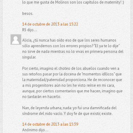
lo que me gusta de Molinos son los capítulos de maternity! :)
besos.
14 de octubre de 2013 a las 15:22
RS dijo...
Alicia, ¿tú nunca has oído eso de que los seres humanos
sólo aprendemos con los errores propios? "El ya te lo dije"
no sirve de nada mientras no lo vivas en primera persona del
singular.
Por cierto, imagino el choteo de los abuelos cuando ven a
sus retoños pasar por la docena de "momentos idílicos" que
la maternidad/paternidad proporciona. He de reconocer que
a mis progenitores aún no les he visto reírse en mi cara,
aunque, por ciertos comentarios que me hacen, imagino que
no tardarán en hacerlo.
Nan, de leyenda urbana, nada: yo fui una damnificada del
síndrome del nido vacío. Y doy fe de que existir, existe.
14 de octubre de 2013 a las 15:39
Anónimo dijo...