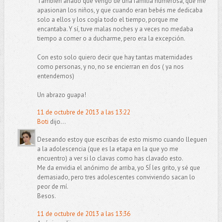
También añado que vengo de una familia numerosa, que me
apasionan los niños, y que cuando eran bebés me dedicaba
solo a ellos y los cogía todo el tiempo, porque me
encantaba. Y sí, tuve malas noches y a veces no medaba
tiempo a comer o a ducharme, pero era la excepción.
Con esto solo quiero decir que hay tantas maternidades
como personas, y no, no se encierran en dos ( ya nos
entendemos)
Un abrazo guapa!
11 de octubre de 2013 a las 13:22
Boti
dijo...
Deseando estoy que escribas de esto mismo cuando lleguen
a la adolescencia (que es la etapa en la que yo me
encuentro) a ver si lo clavas como has clavado esto.
Me da envidia el anónimo de arriba, yo SÍ les grito, y sé que
demasiado, pero tres adolescentes conviviendo sacan lo
peor de mí.
Besos.
11 de octubre de 2013 a las 13:36