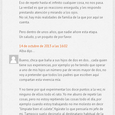
Eso de repetir hasta el infinito cualquier cosa, no nos pasa.
La verdad es que yo reacciono enseguida, y les respondo
prestando atención y mirando a los ojos.
No sé, hay más realidades de familia de la que por aquí se
cuenta.
Pero dentro de unos años, que nadie añore esta etapa.
Un saludo, y un poquito de por favor.
14 de octubre de 2013 a las 16:02
Alba dijo...
Bueno, chica que baña a sus hijos de dos en dos...cada quien
tiene sus experiencias, por ejemplo yo he tenido que operar
a uno de mis hijos un número par de veces mayor de dos, no
voy a pretender que todos los padres que escriben aquí
compartan esta vivencia mía.
Y no tiene por qué experimentar los doce puntos a la vez, ni
ninguno de ellos todo el rato. Yo me aburro de repetir las
cosas, pero no estoy repitiendo las cosas todo el día, por
ejemplo cuando estoy trabajando no me molesto en decir
"límpiate bien el culete", figúrate lo que pensaría mi jefe de
mi. Tampoco suelo decirselo al destinatario habitual de la