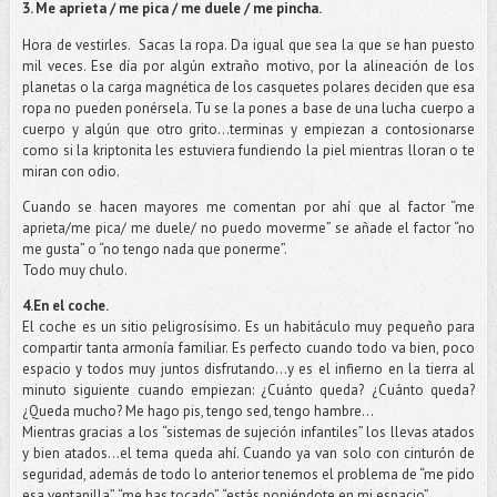
3. Me aprieta / me pica / me duele / me pincha.
Hora de vestirles.
Sacas la ropa. Da igual que sea la que se han puesto
mil veces. Ese día por algún extraño motivo, por la alineación de los
planetas o la carga magnética de los casquetes polares deciden que esa
ropa no pueden ponérsela. Tu se la pones a base de una lucha cuerpo a
cuerpo y algún que otro grito…terminas y empiezan a contosionarse
como si la kriptonita les estuviera fundiendo la piel mientras lloran o te
miran con odio.
Cuando se hacen mayores me comentan por ahí que al factor “me
aprieta/me pica/ me duele/ no puedo moverme” se añade el factor “no
me gusta” o “no tengo nada que ponerme”.
Todo muy chulo.
4.En el coche.
El coche es un sitio peligrosísimo. Es un habitáculo muy pequeño para
compartir tanta armonía familiar. Es perfecto cuando todo va bien, poco
espacio y todos muy juntos disfrutando…y es el infierno en la tierra al
minuto siguiente cuando empiezan: ¿Cuánto queda? ¿Cuánto queda?
¿Queda mucho? Me hago pis, tengo sed, tengo hambre…
Mientras gracias a los “sistemas de sujeción infantiles” los llevas atados
y bien atados…el tema queda ahí. Cuando ya van solo con cinturón de
seguridad, además de todo lo anterior tenemos el problema de “me pido
esa ventanilla”, “me has tocado”, “estás poniéndote en mi espacio”.