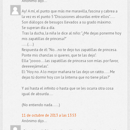
Anónimo dijo...
Ay! A mí, el punto que más me maravilla, fascina y cabrea a
la vez es el punto 5 "Discusiones absurdas entre ellos".....
Son diálogos de besugos llevados a su grado máximo.
Se superan día a día.
Tras la ducha, la niña le dice al niño: "¿Me dejas ponerme hoy
mis zapatillas de princesa?"
.....(....)
Respuesta de él: "No...no te dejo tus zapatillas de princesa.
Ponte mis chanclas si quieres, que te las dejo".
Ella: "joooo....las zapatillas de princesa son mías. por favor,
deeeeejámelas".
El: "Hoy no. A lo mejor mañana te las dejo un ratito..... Me
dejas tú dormir hoy con la linterna que no tiene pilas?"
Y así hasta el infinito o hasta que se les ocurra otra cosa
igual de absurda....
(No entiendo nada......)
11 de octubre de 2013 a las 13:53
Anónimo dijo...