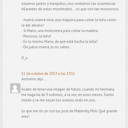
estamos juntos y tranquilos, nos contamos las ocurrencias
hilarantes de estos monstruitos... es que son tan monoooos.
- mamá, mamá mira: una máquina para cortar la leña como
la del abuelo!
- Si Mario, una motosierra para cortar la madera.
- Nooooo, la leña!
- Es lo mismo Mario, de qué está hecha la leña?
- De palos mamá, tu no sabes..
O_o
11 de octubre de 2013 a las 13:11
Anónimo dijo...
Acabo de tener una imagen de futuro, cuando mi hermana
me haga tía de 3 sobrinos, a la vez, en unos meses. Siento
miedo y se me secan los ovarios, todo en uno.
Lo que me río yo con tus post de Maternity, Moli. Qué grande
eres!