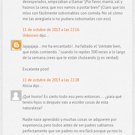
desesperados, empezaban a llamar "¡Por favor, mamá, sal y
haznos la cena, que nos vamos a portar bien!" (Claro que los
míos son fácilmente sobornables con comida. No sé cómo
me las arreglaría si no pudiera sobornarles con eso)
11 de octubre de 2013 a las 22:16
Unknown
dijo...
Jajajajaja... me ha encantado!.. ha faltado el "siéntate bien,
que estás comiendo.." cuando lo repites 500 veces a lo largo
de la semana crees que te están chuleando (y es verdad)
Excelente post!
11 de octubre de 2013 a las 22:28
Alicia dijo...
¡Qué horror! Es cierto todo eso pero entonces.... ¿para qué
tenéis hijos si después vais a escribir cosas de esta
naturaleza?
Nadie nace aprendido y muchas cosas se adquieren por
experiencia, pero todos antes de ser padres sabíamos
perfectamente que ser padres no era fácil porque ya nos lo