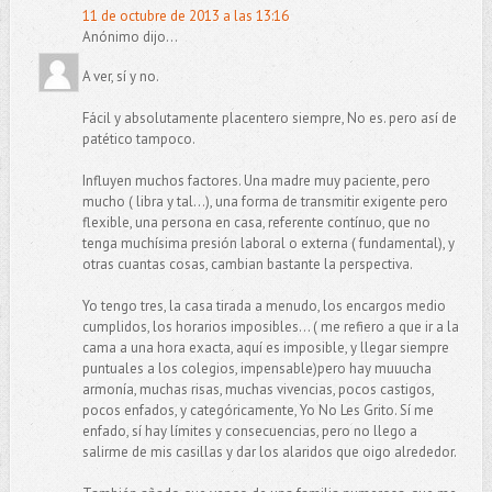
11 de octubre de 2013 a las 13:16
Anónimo dijo...
A ver, sí y no.
Fácil y absolutamente placentero siempre, No es. pero así de
patético tampoco.
Influyen muchos factores. Una madre muy paciente, pero
mucho ( libra y tal...), una forma de transmitir exigente pero
flexible, una persona en casa, referente contínuo, que no
tenga muchísima presión laboral o externa ( fundamental), y
otras cuantas cosas, cambian bastante la perspectiva.
Yo tengo tres, la casa tirada a menudo, los encargos medio
cumplidos, los horarios imposibles... ( me refiero a que ir a la
cama a una hora exacta, aquí es imposible, y llegar siempre
puntuales a los colegios, impensable)pero hay muuucha
armonía, muchas risas, muchas vivencias, pocos castigos,
pocos enfados, y categóricamente, Yo No Les Grito. Sí me
enfado, sí hay límites y consecuencias, pero no llego a
salirme de mis casillas y dar los alaridos que oigo alrededor.