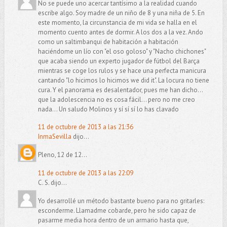
No se puede uno acercar tantísimo a la realidad cuando
escribe algo. Soy madre de un niño de 8 y una niña de 5. En
este momento, la circunstancia de mi vida se halla en el
momento cuento antes de dormir. A los dos a la vez. Ando
como un saltimbanqui de habitación a habitación
haciéndome un lío con "el oso goloso" y "Nacho chichones"
que acaba siendo un experto jugador de fútbol del Barça
mientras se coge los rulos y se hace una perfecta manicura
cantando "lo hicimos lo hicimos we did it". La locura no tiene
cura. Y el panorama es desalentador, pues me han dicho...
que la adolescencia no es cosa fácil... pero no me creo
nada... Un saludo Molinos y sí sí sí lo has clavado
11 de octubre de 2013 a las 21:36
InmaSevilla
dijo...
Pleno, 12 de 12...
11 de octubre de 2013 a las 22:09
C. S. dijo...
Yo desarrollé un método bastante bueno para no gritarles:
esconderme. Llamadme cobarde, pero he sido capaz de
pasarme media hora dentro de un armario hasta que,