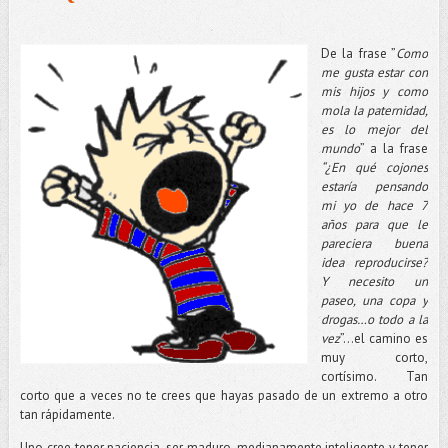
De la frase ”
Como
me gusta estar con
mis hijos y como
mola la paternidad,
es lo mejor del
mundo
” a la frase
“¿En qué cojones
estaría pensando
mi yo de hace 7
años para que le
pareciera buena
idea reproducirse?
Y necesito un
paseo, una copa y
drogas…o todo a la
vez
”…el camino es
muy corto,
cortísimo. Tan
corto que a veces no te crees que hayas pasado de un extremo a otro
tan rápidamente.
Uno cree tener paciencia, ser maduro, medianamente inteligente y tener