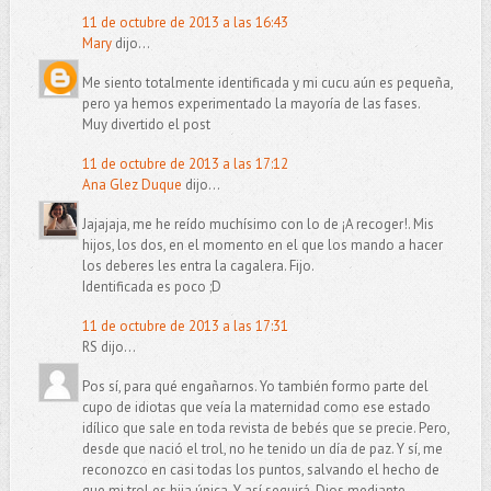
11 de octubre de 2013 a las 16:43
Mary
dijo...
Me siento totalmente identificada y mi cucu aún es pequeña,
pero ya hemos experimentado la mayoría de las fases.
Muy divertido el post
11 de octubre de 2013 a las 17:12
Ana Glez Duque
dijo...
Jajajaja, me he reído muchísimo con lo de ¡A recoger!. Mis
hijos, los dos, en el momento en el que los mando a hacer
los deberes les entra la cagalera. Fijo.
Identificada es poco ;D
11 de octubre de 2013 a las 17:31
RS dijo...
Pos sí, para qué engañarnos. Yo también formo parte del
cupo de idiotas que veía la maternidad como ese estado
idílico que sale en toda revista de bebés que se precie. Pero,
desde que nació el trol, no he tenido un día de paz. Y sí, me
reconozco en casi todas los puntos, salvando el hecho de
que mi trol es hija única. Y así seguirá, Dios mediante.