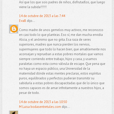
Así que los que sois padres de niños, disfrutadlos, que luego
viene la subida!!!!!!
14 de octubre de 2013 a las 7:44
EvaB
dijo...
Como madre de unos gemelos muy activos, me reconozco
en casi todo lo que planteas. Eso sí, me dan mucha envidia
Alicia, y el anónimo que no grita. Esa raza de seres
superiores, madres que nunca pierden los nervios,
supermujeres que todo lo hacen bien, que amablemente nos
aconsejan y reprueban a estas pobres mortales que vamos
siempre corriendo entre trabajo, hijos y casa, y usamos
paraletas como esta como válvula de escape. Que pena que
no haya un espacio público, una Universidad de la
maternidad dónde estas mentes preclaras, estos espíritus
puros, equilibrados y perfectos pudieran transmitir su
sabiduría a estas pobres discapacitadas que de lo único que
somos capaces es de amar infinitamente a nuestros hijos, a
pesar de todo.
14 de octubre de 2013 a las 10:50
M Luisa bodasentretules.com
dijo...