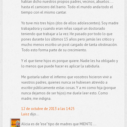
habían dicho nuestros propios padres, vecinos, abuelos....
hasta el carnicero del barrio. Todo el mundo anda todo el
tiempo con el mismo cantar.
Yo tuve mis tres hijos (dos de ellos adolescentes). Soy madre
trabajadora y cuando eran niñas saqué un doctorado
teniendo que trabajar a la vez. He pasado por todo lo que
pones durante los últimos 15 años pero jamás les critico y
mucho menos escribo un post cargado de tanta obstinación.
Todo esto forma parte de su crecimiento.
Y el que tiene hijos es porque quiere. Nadie les ha obligado y
lo menos que puede hacer es aplicar la sabiduría.
Me gustaría saber el infierno que vosotros hicieron vivir a
vuestros padres, quienes nunca se hubiesen atrevido a
escribir públicamente estas cosas. Y a mi como hija (porque
nunca dejamos de ser hijos) me duele leer esto. Como
madre, me indigna.
12 de octubre de 2013 a las 14:25
Luisz
dijo...
Alicia es de "ese" tipo de madres que MIENTE ...