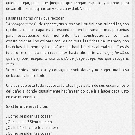
quieren jugar, pues que jueguen, que tengan espacio y tiempo para
desarrollar su imaginación y su creatividad. A jugar.
Pasan las horas y hay que recoger.
“
A recoger chicos
”…de repente, tus hijos son Houdini, son culebrillas, son
roedores canijos capaces de esconderse en las ranuras más pequeñas
para escaquearse del momento: las construcciones con las
construcciones, los colores con los colores, las fichas del memory con
las fichas del memory, los disfraces al baul, los clics al maletín…Y estás
tú solo recogiendo mientras repites hasta ahogarte:
a recoger, he dicho
que hay que recoger, chicos cuando se juega luego hay que recogerlo
todo.
Solo mentes poderosas y consiguen controlarse y no coger una bolsa
de basura y tirarlo todo.
Una vez que está todo recolocado…tus hijos salen de sus escondrijos o
del baño a dónde casualmente habían tenido que ir a hacer caca justo
en ese momento.
8.- El loro de repetición.
¿Cómo se piden las cosas?
¿Qué se dice? Siéntate bien.
¿Os habéis lavado los dientes?
¿Cómo se piden las cosas?