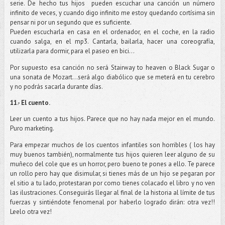
serie. De hecho tus hijos
pueden escuchar una canción un número
infinito de veces, y cuando digo infinito me estoy quedando cortísima sin
pensar ni por un segundo que es suficiente.
Pueden escucharla en casa en el ordenador, en el coche, en la radio
cuando salga, en el mp3. Cantarla, bailarla, hacer una coreografía,
utilizarla para dormir, para el paseo en bici…
Por supuesto esa canción no será Stairway to heaven o Black Sugar o
una sonata de Mozart…será algo diabólico que se meterá en tu cerebro
y no podrás sacarla durante días.
11.- El cuento.
Leer un cuento a tus hijos. Parece que no hay nada mejor en el mundo.
Puro marketing.
Para empezar muchos de los cuentos infantiles son horribles ( los hay
muy buenos también), normalmente tus hijos quieren leer alguno de su
muñeco del cole que es un horror, pero bueno te pones a ello. Te parece
un rollo pero hay que disimular, si tienes más de un hijo se pegaran por
el sitio a tu lado, protestaran por como tienes colacado el libro y no ven
las ilustraciones. Conseguirás llegar al final de la historia al límite de tus
fuerzas y sintiéndote fenomenal por haberlo logrado dirán: otra vez!!
Leelo otra vez!