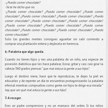
-
¿Puedo comer chocolate?
-Ya te he dicho que no.
-
¿
Puedo comer chocolate? ¿Puedo comer chocolate? ¿Puedo comer
chocolate? ¿Puedo comer chocolate? ¿Puedo comer chocolate? ¿Puedo
comer chocolate? ¿Puedo comer chocolate? ¿Puedo comer chocolate?
¿Puedo comer chocolate? ¿Puedo comer chocolate? ¿Puedo comer
chocolate? ¿Puedo comer chocolate? ¿Puedo comer chocolate? ¿Puedo
comer chocolate?
Solo las grandes mentes consigues aguantar sin salir corriendo a
comprar una plantación entera y dejársela en herencia.
6.- Pataleta que algo queda.
Cuando no tienes hijos y ves una pataleta de un niño, una especie de
posesión diabólica que les hace patalear, llorar, gritar y casi casi girar la
cabeza 360 grados piensas “
que mal educa la gente a sus hijos”.
Luego el destino viene, hace que te reproduzcas, te dejes la piel en
educarles y de repente un día te encuentras protagonizando la pataleta
infernal mientras compruebas como gente sin hijos te dirige esa mirada “
hay que ver qué mal educa la gente a sus hijos
”.
7.- A recoger.
Eres un padre comprensivo y no un maniaco del orden. Si tus niños