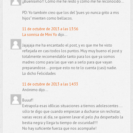
¡¡Buenísimo!! Cómo me he reído y cómo me he reconocido...
PD: Yo también creo que los del "pues yo nunca grito a mis
hijos" mienten como bellacos.
11 de octubre de 2013 a las 13:56
La sonrisa de Mini Yo
dijo...
Jajajaja me ha encantado el post, y es que me he visto
reflejada en casi todos los puntos. Muy muy bueno el post y
totalmente recomendable tanto para los que ya somos
madres como para las que van a serlo para que vayan
preparandose....porque esto no te lo cuenta (casi) nadie.
Lo dicho Felicidades
11 de octubre de 2013 a las 14:33
Anónimo dijo...
Buuuf!
Extrapola esas idílicas situaciones a tiernos adolescentes ...
sólo te digo que cuando empiezan a ducharse sin rechistar,
varias veces al día, se quieren lavar el pelo ¡ha despertado la
bestia negra y llega tu tiempo de oscuridad!!!
No hay suficiente fuerza que nos acompañe!