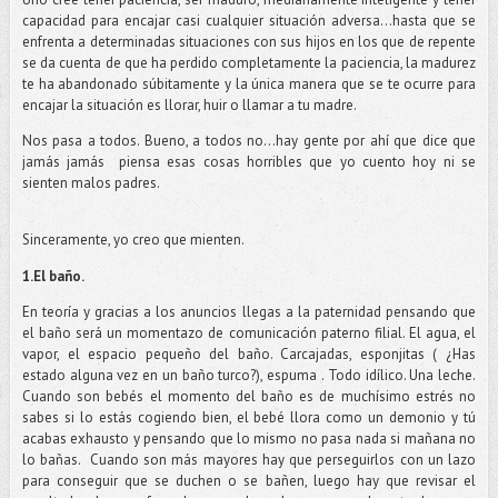
capacidad para encajar casi cualquier situación adversa…hasta que se
enfrenta a determinadas situaciones con sus hijos en los que de repente
se da cuenta de que ha perdido completamente la paciencia, la madurez
te ha abandonado súbitamente y la única manera que se te ocurre para
encajar la situación es llorar, huir o llamar a tu madre.
Nos pasa a todos. Bueno, a todos no…hay gente por ahí que dice que
jamás jamás
piensa esas cosas horribles que yo cuento hoy ni se
sienten malos padres.
Sinceramente, yo creo que mienten.
1.El baño.
En teoría y gracias a los anuncios llegas a la paternidad pensando que
el baño será un momentazo de comunicación paterno filial. El agua, el
vapor, el espacio pequeño del baño. Carcajadas, esponjitas ( ¿Has
estado alguna vez en un baño turco?), espuma . Todo idílico. Una leche.
Cuando son bebés el momento del baño es de muchísimo estrés no
sabes si lo estás cogiendo bien, el bebé llora como un demonio y tú
acabas exhausto y pensando que lo mismo no pasa nada si mañana no
lo bañas.
Cuando son más mayores hay que perseguirlos con un lazo
para conseguir que se duchen o se bañen, luego hay que revisar el