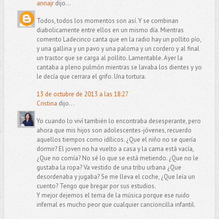
annajr
dijo...
Todos, todos los momentos son así. Y se combinan
diabolicamente entre ellos en un mismo día. Mientras
comento Ladecinco canta que en la radio hay un pollito pío,
y una gallina y un pavo y una paloma y un cordero y al final
un tractor que se carga al pollito. Lamentable. Ayer la
cantaba a pleno pulmón mientras se lavaba los dientes y yo
le decía que cerrara el grifo. Una tortura.
13 de octubre de 2013 a las 18:27
Cristina
dijo...
Yo cuando lo viví también lo encontraba desesperante, pero
ahora que mis hijos son adolescentes-jóvenes, recuerdo
aquellos tiempos como idílicos. ¿Que el niño no se quería
dormir? El joven no ha vuelto a casa y la cama está vacía,
¿Que no comía? No sé lo que se está metiendo. ¿Que no le
gustaba la ropa? Va vestido de una tribu urbana ¿Que
desordenaba y jugaba? Se me lleva el coche, ¿Que leía un
cuento? Tengo que bregar por sus estudios.
Y mejor dejemos el tema de la música porque ese ruido
infernal es mucho peor que cualquier cancioncilla infantil.