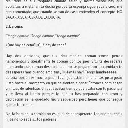
resultado de sus fregados cuando salen y normalmente hay que
volverlos a meter en la ducha porque la esponja sigue seca y creo, me
han comentado, que cuando se van de casa entienden el concepto: NO
SACAR AGUA FUERA DE LA DUCHA.
2. La cena.
“Tengo hambre”, “tengo hambre”, “tengo hambre
”.
¿Qué hay de cena? ¿Qué hay de cena?
Hay dos opciones, que tus churumbeles coman como perros
hambrientos y literalmente te coman por los pies y tú te desesperas
intentando que coman despacio, que no se peguen por la comida y te
desesperas más cuando empizan ¿Qué más hay? Tengo hambreeeee.
La otra opción es mucho peor. Tus hijos están hambrientos justo justo
justo hasta el momento en que se sientan a cenar. Entonces comienzan
un ritual de ralentización del espacio tiempo que acaba con tu paciencia
y te lleva al llanto porque lo que tú has preparado con amor y
dedicación se ha quedado frio y asqueroso pero tienes que conseguir
que se lo coman.
No, la hora de la comida no es igual de desesperante. Los que no tenéis
hijos no lo sabéis…los padres sí.