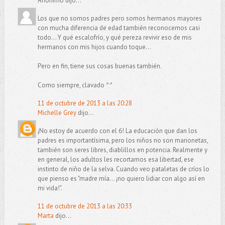
Anónimo dijo...
Los que no somos padres pero somos hermanos mayores
con mucha diferencia de edad también reconocemos casi
todo... Y qué escalofrío, y qué pereza revivir eso de mis
hermanos con mis hijos cuando toque...
Pero en fin, tiene sus cosas buenas también.
Como siempre, clavado ^^
11 de octubre de 2013 a las 20:28
Michelle Grey
dijo...
¡No estoy de acuerdo con el 6! La educación que dan los
padres es importantísima, pero los niños no son marionetas,
también son seres libres, diablillos en potencia. Realmente y
en general, los adultos les recortamos esa libertad, ese
instinto de niño de la selva. Cuando veo pataletas de críos lo
que pienso es "madre mía... ¡no quiero lidiar con algo así en
mi vida!".
11 de octubre de 2013 a las 20:33
Marta
dijo...