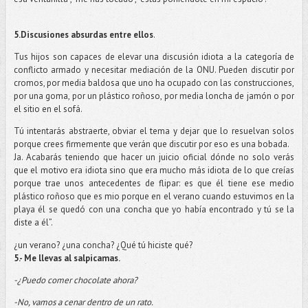
5.Discusiones absurdas entre ellos
.
Tus hijos son capaces de elevar una discusión idiota a la categoría de
conflicto armado y necesitar mediación de la ONU. Pueden discutir por
cromos, por media baldosa que uno ha ocupado con las construcciones,
por una goma, por un plástico roñoso, por media loncha de jamón o por
el sitio en el sofá.
Tú intentarás abstraerte, obviar el tema y dejar que lo resuelvan solos
porque crees firmemente que verán que discutir por eso es una bobada.
Ja. Acabarás teniendo que hacer un juicio oficial dónde no solo verás
que el motivo era idiota sino que era mucho más idiota de lo que creías
porque trae unos antecedentes de flipar: es que él tiene ese medio
plástico roñoso que es mio porque en el verano cuando estuvimos en la
playa él se quedó con una concha que yo había encontrado y tú se la
diste a él”.
¿un verano? ¿una concha? ¿Qué tú hiciste qué?
5.- Me llevas al salpicamas.
-¿Puedo comer chocolate ahora?
-No, vamos a cenar dentro de un rato.