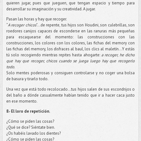
quieren jugar, pues que jueguen, que tengan espacio y tiempo para
desarrollar su imaginación y su creatividad. A jugar.
Pasan las horas y hay que recoger.
“
A recoger chicos
”…de repente, tus hijos son Houdini, son culebrillas, son
roedores canijos capaces de esconderse en las ranuras más pequeñas
para escaquearse del momento: las construcciones con las
construcciones, los colores con los colores, las fichas del memory con
las fichas del memory, los disfraces al baul, los clics al maletín…Y estás
tú solo recogiendo mientras repites hasta ahogarte:
a recoger, he dicho
que hay que recoger, chicos cuando se juega luego hay que recogerlo
todo.
Solo mentes poderosas y consiguen controlarse y no coger una bolsa
de basura y tirarlo todo.
Una vez que está todo recolocado…tus hijos salen de sus escondrijos o
del baño a dónde casualmente habían tenido que ir a hacer caca justo
en ese momento.
8.- El loro de repetición.
¿Cómo se piden las cosas?
¿Qué se dice? Siéntate bien.
¿Os habéis lavado los dientes?
¿Cómo se piden las cosas?