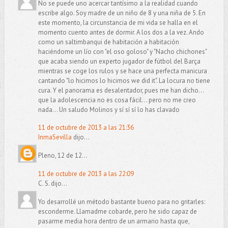
No se puede uno acercar tantísimo a la realidad cuando
escribe algo. Soy madre de un niño de 8 y una niña de 5. En
este momento, la circunstancia de mi vida se halla en el
momento cuento antes de dormir. A los dos a la vez. Ando
como un saltimbanqui de habitación a habitación
haciéndome un lío con "el oso goloso" y "Nacho chichones"
que acaba siendo un experto jugador de fútbol del Barça
mientras se coge los rulos y se hace una perfecta manicura
cantando "lo hicimos lo hicimos we did it". La locura no tiene
cura. Y el panorama es desalentador, pues me han dicho...
que la adolescencia no es cosa fácil... pero no me creo
nada... Un saludo Molinos y sí sí sí lo has clavado
11 de octubre de 2013 a las 21:36
InmaSevilla
dijo...
Pleno, 12 de 12...
11 de octubre de 2013 a las 22:09
C. S. dijo...
Yo desarrollé un método bastante bueno para no gritarles:
esconderme. Llamadme cobarde, pero he sido capaz de
pasarme media hora dentro de un armario hasta que,