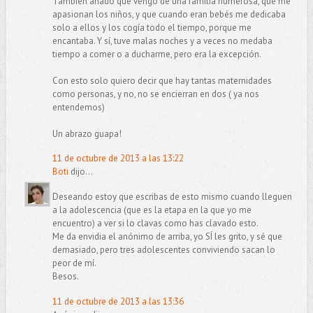
También añado que vengo de una familia numerosa, que me
apasionan los niños, y que cuando eran bebés me dedicaba
solo a ellos y los cogía todo el tiempo, porque me
encantaba. Y sí, tuve malas noches y a veces no medaba
tiempo a comer o a ducharme, pero era la excepción.
Con esto solo quiero decir que hay tantas maternidades
como personas, y no, no se encierran en dos ( ya nos
entendemos)
Un abrazo guapa!
11 de octubre de 2013 a las 13:22
Boti
dijo...
Deseando estoy que escribas de esto mismo cuando lleguen
a la adolescencia (que es la etapa en la que yo me
encuentro) a ver si lo clavas como has clavado esto.
Me da envidia el anónimo de arriba, yo SÍ les grito, y sé que
demasiado, pero tres adolescentes conviviendo sacan lo
peor de mí.
Besos.
11 de octubre de 2013 a las 13:36