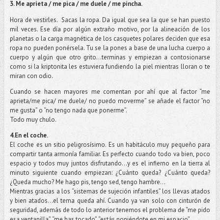
3. Me aprieta / me pica / me duele / me pincha.
Hora de vestirles.
Sacas la ropa. Da igual que sea la que se han puesto
mil veces. Ese día por algún extraño motivo, por la alineación de los
planetas o la carga magnética de los casquetes polares deciden que esa
ropa no pueden ponérsela. Tu se la pones a base de una lucha cuerpo a
cuerpo y algún que otro grito…terminas y empiezan a contosionarse
como si la kriptonita les estuviera fundiendo la piel mientras lloran o te
miran con odio.
Cuando se hacen mayores me comentan por ahí que al factor “me
aprieta/me pica/ me duele/ no puedo moverme” se añade el factor “no
me gusta” o “no tengo nada que ponerme”.
Todo muy chulo.
4.En el coche.
El coche es un sitio peligrosísimo. Es un habitáculo muy pequeño para
compartir tanta armonía familiar. Es perfecto cuando todo va bien, poco
espacio y todos muy juntos disfrutando…y es el infierno en la tierra al
minuto siguiente cuando empiezan: ¿Cuánto queda? ¿Cuánto queda?
¿Queda mucho? Me hago pis, tengo sed, tengo hambre…
Mientras gracias a los “sistemas de sujeción infantiles” los llevas atados
y bien atados…el tema queda ahí. Cuando ya van solo con cinturón de
seguridad, además de todo lo anterior tenemos el problema de “me pido
esa ventanilla”, “me has tocado”, “estás poniéndote en mi espacio”.