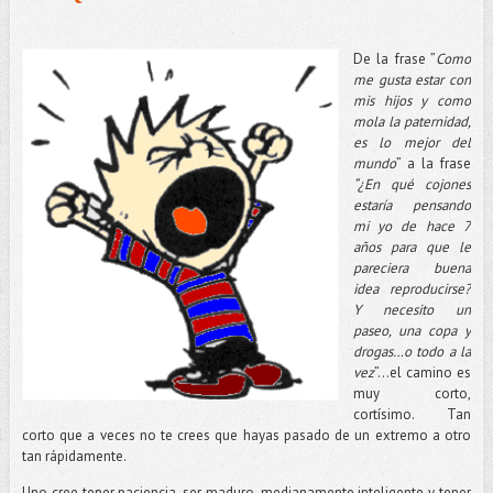
De la frase ”
Como
me gusta estar con
mis hijos y como
mola la paternidad,
es lo mejor del
mundo
” a la frase
“¿En qué cojones
estaría pensando
mi yo de hace 7
años para que le
pareciera buena
idea reproducirse?
Y necesito un
paseo, una copa y
drogas…o todo a la
vez
”…el camino es
muy corto,
cortísimo. Tan
corto que a veces no te crees que hayas pasado de un extremo a otro
tan rápidamente.
Uno cree tener paciencia, ser maduro, medianamente inteligente y tener