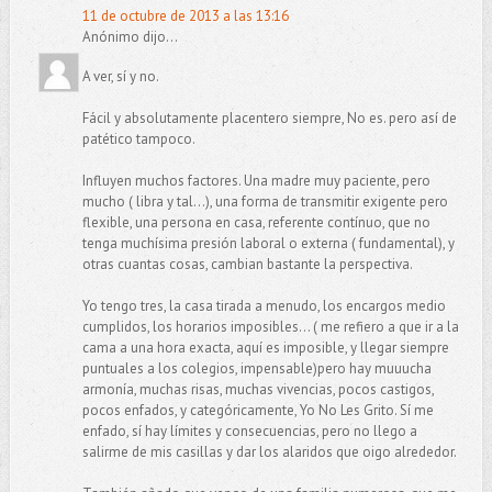
11 de octubre de 2013 a las 13:16
Anónimo dijo...
A ver, sí y no.
Fácil y absolutamente placentero siempre, No es. pero así de
patético tampoco.
Influyen muchos factores. Una madre muy paciente, pero
mucho ( libra y tal...), una forma de transmitir exigente pero
flexible, una persona en casa, referente contínuo, que no
tenga muchísima presión laboral o externa ( fundamental), y
otras cuantas cosas, cambian bastante la perspectiva.
Yo tengo tres, la casa tirada a menudo, los encargos medio
cumplidos, los horarios imposibles... ( me refiero a que ir a la
cama a una hora exacta, aquí es imposible, y llegar siempre
puntuales a los colegios, impensable)pero hay muuucha
armonía, muchas risas, muchas vivencias, pocos castigos,
pocos enfados, y categóricamente, Yo No Les Grito. Sí me
enfado, sí hay límites y consecuencias, pero no llego a
salirme de mis casillas y dar los alaridos que oigo alrededor.