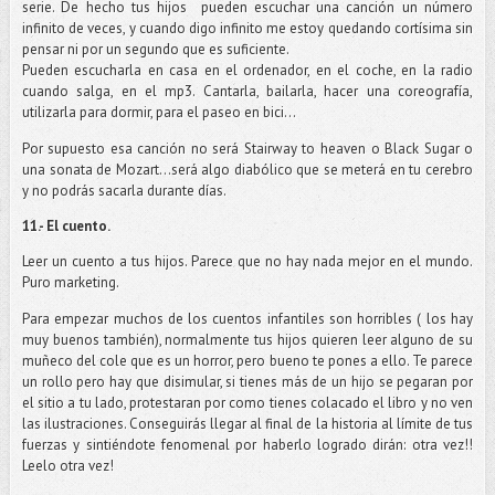
serie. De hecho tus hijos
pueden escuchar una canción un número
infinito de veces, y cuando digo infinito me estoy quedando cortísima sin
pensar ni por un segundo que es suficiente.
Pueden escucharla en casa en el ordenador, en el coche, en la radio
cuando salga, en el mp3. Cantarla, bailarla, hacer una coreografía,
utilizarla para dormir, para el paseo en bici…
Por supuesto esa canción no será Stairway to heaven o Black Sugar o
una sonata de Mozart…será algo diabólico que se meterá en tu cerebro
y no podrás sacarla durante días.
11.- El cuento.
Leer un cuento a tus hijos. Parece que no hay nada mejor en el mundo.
Puro marketing.
Para empezar muchos de los cuentos infantiles son horribles ( los hay
muy buenos también), normalmente tus hijos quieren leer alguno de su
muñeco del cole que es un horror, pero bueno te pones a ello. Te parece
un rollo pero hay que disimular, si tienes más de un hijo se pegaran por
el sitio a tu lado, protestaran por como tienes colacado el libro y no ven
las ilustraciones. Conseguirás llegar al final de la historia al límite de tus
fuerzas y sintiéndote fenomenal por haberlo logrado dirán: otra vez!!
Leelo otra vez!