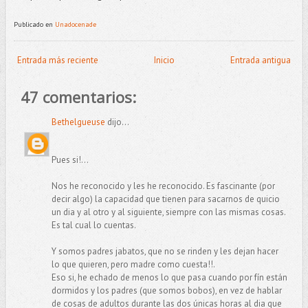
Publicado en
Unadocenade
Entrada más reciente
Inicio
Entrada antigua
47 comentarios:
Bethelgueuse
dijo...
Pues si!...
Nos he reconocido y les he reconocido. Es fascinante (por
decir algo) la capacidad que tienen para sacarnos de quicio
un dia y al otro y al siguiente, siempre con las mismas cosas.
Es tal cual lo cuentas.
Y somos padres jabatos, que no se rinden y les dejan hacer
lo que quieren, pero madre como cuesta!!.
Eso si, he echado de menos lo que pasa cuando por fín están
dormidos y los padres (que somos bobos), en vez de hablar
de cosas de adultos durante las dos únicas horas al dia que