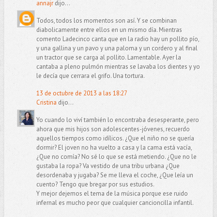
annajr
dijo...
Todos, todos los momentos son así. Y se combinan
diabolicamente entre ellos en un mismo día. Mientras
comento Ladecinco canta que en la radio hay un pollito pío,
y una gallina y un pavo y una paloma y un cordero y al final
un tractor que se carga al pollito. Lamentable. Ayer la
cantaba a pleno pulmón mientras se lavaba los dientes y yo
le decía que cerrara el grifo. Una tortura.
13 de octubre de 2013 a las 18:27
Cristina
dijo...
Yo cuando lo viví también lo encontraba desesperante, pero
ahora que mis hijos son adolescentes-jóvenes, recuerdo
aquellos tiempos como idílicos. ¿Que el niño no se quería
dormir? El joven no ha vuelto a casa y la cama está vacía,
¿Que no comía? No sé lo que se está metiendo. ¿Que no le
gustaba la ropa? Va vestido de una tribu urbana ¿Que
desordenaba y jugaba? Se me lleva el coche, ¿Que leía un
cuento? Tengo que bregar por sus estudios.
Y mejor dejemos el tema de la música porque ese ruido
infernal es mucho peor que cualquier cancioncilla infantil.