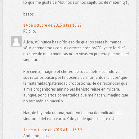
lo que me gusta de Molinos son los capítulos de maternity! :)
besos.
14 de octubre de 2013 a las 15:22
RS dijo...
Alicia, ¿tú nunca has oído eso de que los seres humanos
sólo aprendemos con los errores propios? "El ya te lo dije"
no sirve de nada mientras no lo vivas en primera persona del
singular.
Por cierto, imagino el choteo de los abuelos cuando ven a
sus retoños pasar por la docena de "momentos idílicos" que
la maternidad/paternidad proporciona. He de reconocer que
a mis progenitores aún no les he visto reírse en mi cara,
aunque, por ciertos comentarios que me hacen, imagino que
no tardarán en hacerlo.
Nan, de leyenda urbana, nada: yo fui una damnificada del
síndrome del nido vacío. Y doy fe de que existir, existe.
14 de octubre de 2013 a las 15:39
Anónimo dijo...