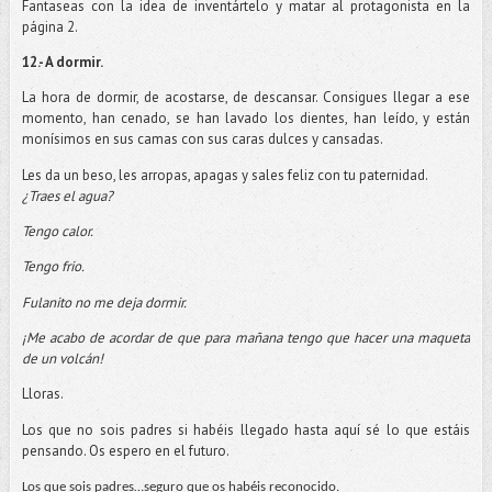
Fantaseas con la idea de inventártelo y matar al protagonista en la
página 2.
12.- A dormir.
La hora de dormir, de acostarse, de descansar. Consigues llegar a ese
momento, han cenado, se han lavado los dientes, han leído, y están
monísimos en sus camas con sus caras dulces y cansadas.
Les da un beso, les arropas, apagas y sales feliz con tu paternidad.
¿Traes el agua?
Tengo calor.
Tengo frio.
Fulanito no me deja dormir.
¡Me acabo de acordar de que para mañana tengo que hacer una maqueta
de un volcán!
Lloras.
Los que no sois padres si habéis llegado hasta aquí sé lo que estáis
pensando. Os espero en el futuro.
Los que sois padres…seguro que os habéis reconocido.