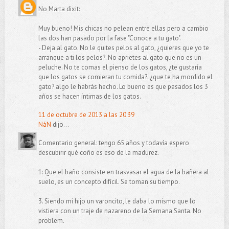
No Marta dixit:
Muy bueno! Mis chicas no pelean entre ellas pero a cambio
las dos han pasado por la fase "Conoce a tu gato".
- Deja al gato. No le quites pelos al gato, ¿quieres que yo te
arranque a ti los pelos?. No aprietes al gato que no es un
peluche. No te comas el pienso de los gatos, ¿te gustaría
que los gatos se comieran tu comida?. ¿que te ha mordido el
gato? algo le habrás hecho. Lo bueno es que pasados los 3
años se hacen íntimas de los gatos.
11 de octubre de 2013 a las 20:39
NáN
dijo...
Comentario general: tengo 65 años y todavía espero
descubirir qué coño es eso de la madurez.
1: Que el baño consiste en trasvasar el agua de la bañera al
suelo, es un concepto difícil. Se toman su tiempo.
3. Siendo mi hijo un varoncito, le daba lo mismo que lo
vistiera con un traje de nazareno de la Semana Santa. No
problem.