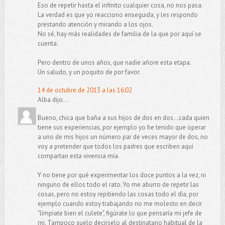
Eso de repetir hasta el infinito cualquier cosa, no nos pasa.
La verdad es que yo reacciono enseguida, y les respondo
prestando atención y mirando a los ojos.
No sé, hay más realidades de familia de la que por aquí se
cuenta.
Pero dentro de unos años, que nadie añore esta etapa.
Un saludo, y un poquito de por favor.
14 de octubre de 2013 a las 16:02
Alba dijo...
Bueno, chica que baña a sus hijos de dos en dos...cada quien
tiene sus experiencias, por ejemplo yo he tenido que operar
a uno de mis hijos un número par de veces mayor de dos, no
voy a pretender que todos los padres que escriben aquí
compartan esta vivencia mía.
Y no tiene por qué experimentar los doce puntos a la vez, ni
ninguno de ellos todo el rato. Yo me aburro de repetir las
cosas, pero no estoy repitiendo las cosas todo el día, por
ejemplo cuando estoy trabajando no me molesto en decir
"límpiate bien el culete", figúrate lo que pensaría mi jefe de
mi. Tampoco suelo decirselo al destinatario habitual de la