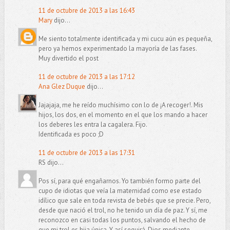
11 de octubre de 2013 a las 16:43
Mary
dijo...
Me siento totalmente identificada y mi cucu aún es pequeña,
pero ya hemos experimentado la mayoría de las fases.
Muy divertido el post
11 de octubre de 2013 a las 17:12
Ana Glez Duque
dijo...
Jajajaja, me he reído muchísimo con lo de ¡A recoger!. Mis
hijos, los dos, en el momento en el que los mando a hacer
los deberes les entra la cagalera. Fijo.
Identificada es poco ;D
11 de octubre de 2013 a las 17:31
RS dijo...
Pos sí, para qué engañarnos. Yo también formo parte del
cupo de idiotas que veía la maternidad como ese estado
idílico que sale en toda revista de bebés que se precie. Pero,
desde que nació el trol, no he tenido un día de paz. Y sí, me
reconozco en casi todas los puntos, salvando el hecho de
que mi trol es hija única. Y así seguirá, Dios mediante.