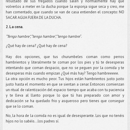
resultado de sus fregados cuando salen y normalmente hay que
volverlos a meter en la ducha porque la esponja sigue seca y creo, me
han comentado, que cuando se van de casa entienden el concepto: NO
SACAR AGUA FUERA DE LA DUCHA.
2. La cena.
“Tengo hambre”, “tengo hambre”, “tengo hambre
”.
¿Qué hay de cena? ¿Qué hay de cena?
Hay dos opciones, que tus churumbeles coman como perros
hambrientos y literalmente te coman por los pies y tú te desesperas
intentando que coman despacio, que no se peguen por la comida y te
desesperas más cuando empizan ¿Qué más hay? Tengo hambreeeee.
La otra opción es mucho peor. Tus hijos están hambrientos justo justo
justo hasta el momento en que se sientan a cenar. Entonces comienzan
un ritual de ralentización del espacio tiempo que acaba con tu paciencia
y te lleva al llanto porque lo que tú has preparado con amor y
dedicación se ha quedado frio y asqueroso pero tienes que conseguir
que se lo coman.
No, la hora de la comida no es igual de desesperante. Los que no tenéis
hijos no lo sabéis…los padres sí.