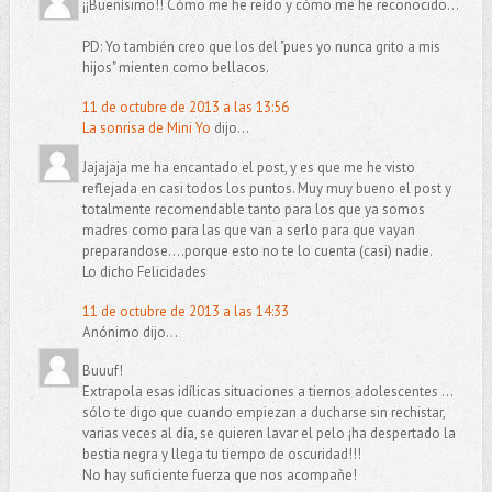
¡¡Buenísimo!! Cómo me he reído y cómo me he reconocido...
PD: Yo también creo que los del "pues yo nunca grito a mis
hijos" mienten como bellacos.
11 de octubre de 2013 a las 13:56
La sonrisa de Mini Yo
dijo...
Jajajaja me ha encantado el post, y es que me he visto
reflejada en casi todos los puntos. Muy muy bueno el post y
totalmente recomendable tanto para los que ya somos
madres como para las que van a serlo para que vayan
preparandose....porque esto no te lo cuenta (casi) nadie.
Lo dicho Felicidades
11 de octubre de 2013 a las 14:33
Anónimo dijo...
Buuuf!
Extrapola esas idílicas situaciones a tiernos adolescentes ...
sólo te digo que cuando empiezan a ducharse sin rechistar,
varias veces al día, se quieren lavar el pelo ¡ha despertado la
bestia negra y llega tu tiempo de oscuridad!!!
No hay suficiente fuerza que nos acompañe!