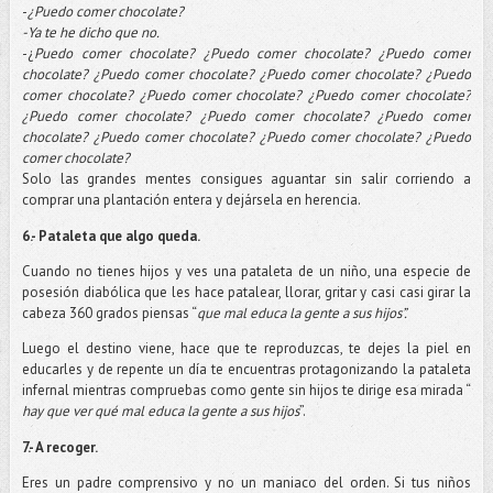
-
¿Puedo comer chocolate?
-Ya te he dicho que no.
-
¿
Puedo comer chocolate? ¿Puedo comer chocolate? ¿Puedo comer
chocolate? ¿Puedo comer chocolate? ¿Puedo comer chocolate? ¿Puedo
comer chocolate? ¿Puedo comer chocolate? ¿Puedo comer chocolate?
¿Puedo comer chocolate? ¿Puedo comer chocolate? ¿Puedo comer
chocolate? ¿Puedo comer chocolate? ¿Puedo comer chocolate? ¿Puedo
comer chocolate?
Solo las grandes mentes consigues aguantar sin salir corriendo a
comprar una plantación entera y dejársela en herencia.
6.- Pataleta que algo queda.
Cuando no tienes hijos y ves una pataleta de un niño, una especie de
posesión diabólica que les hace patalear, llorar, gritar y casi casi girar la
cabeza 360 grados piensas “
que mal educa la gente a sus hijos”.
Luego el destino viene, hace que te reproduzcas, te dejes la piel en
educarles y de repente un día te encuentras protagonizando la pataleta
infernal mientras compruebas como gente sin hijos te dirige esa mirada “
hay que ver qué mal educa la gente a sus hijos
”.
7.- A recoger.
Eres un padre comprensivo y no un maniaco del orden. Si tus niños