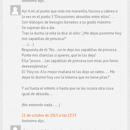
Anónimo dijo...
Ay! A mí, el punto que más me maravilla, fascina y cabrea a
la vez es el punto 5 "Discusiones absurdas entre ellos".....
Son diálogos de besugos llevados a su grado máximo.
Se superan día a día.
Tras la ducha, la niña le dice al niño: "¿Me dejas ponerme hoy
mis zapatillas de princesa?"
.....(....)
Respuesta de él: "No...no te dejo tus zapatillas de princesa.
Ponte mis chanclas si quieres, que te las dejo".
Ella: "joooo....las zapatillas de princesa son mías. por favor,
deeeeejámelas".
El: "Hoy no. A lo mejor mañana te las dejo un ratito..... Me
dejas tú dormir hoy con la linterna que no tiene pilas?"
Y así hasta el infinito o hasta que se les ocurra otra cosa
igual de absurda....
(No entiendo nada......)
11 de octubre de 2013 a las 13:53
Anónimo dijo...