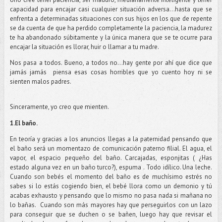
capacidad para encajar casi cualquier situación adversa…hasta que se
enfrenta a determinadas situaciones con sus hijos en los que de repente
se da cuenta de que ha perdido completamente la paciencia, la madurez
te ha abandonado súbitamente y la única manera que se te ocurre para
encajar la situación es llorar, huir o llamar a tu madre.
Nos pasa a todos. Bueno, a todos no…hay gente por ahí que dice que
jamás jamás
piensa esas cosas horribles que yo cuento hoy ni se
sienten malos padres.
Sinceramente, yo creo que mienten.
1.El baño.
En teoría y gracias a los anuncios llegas a la paternidad pensando que
el baño será un momentazo de comunicación paterno filial. El agua, el
vapor, el espacio pequeño del baño. Carcajadas, esponjitas ( ¿Has
estado alguna vez en un baño turco?), espuma . Todo idílico. Una leche.
Cuando son bebés el momento del baño es de muchísimo estrés no
sabes si lo estás cogiendo bien, el bebé llora como un demonio y tú
acabas exhausto y pensando que lo mismo no pasa nada si mañana no
lo bañas.
Cuando son más mayores hay que perseguirlos con un lazo
para conseguir que se duchen o se bañen, luego hay que revisar el