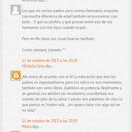
Anónimo dijo...
Los que no somos padres pero somos hermanos mayores
con mucha diferencia de edad también reconocemos casi
todo... Y qué escalofrío, y qué pereza revivir eso de mis
hermanos con mis hijos cuando toque...
Pero en fin, tiene sus cosas buenas también.
Como siempre, clavado ^^
11 de octubre de 2013 a las 20:28
Michelle Grey
dijo...
¡No estoy de acuerdo con el 6! La educación que dan los
padres es importantísima, pero los niños no son marionetas,
también son seres libres, diablillos en potencia. Realmente y
en general, los adultos les recortamos esa libertad, ese
instinto de niño de la selva. Cuando veo pataletas de críos lo
que pienso es "madre mía... ¡no quiero lidiar con algo así en
mi vida!".
11 de octubre de 2013 a las 20:33
Marta
dijo...