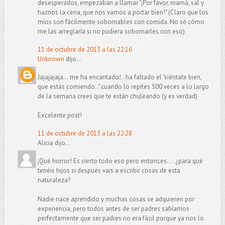
desesperados, empezaban a llamar "¡Por favor, mamá, sal y
haznos la cena, que nos vamos a portar bien!" (Claro que los
míos son fácilmente sobornables con comida. No sé cómo
me las arreglaría si no pudiera sobornarles con eso)
11 de octubre de 2013 a las 22:16
Unknown
dijo...
Jajajajaja... me ha encantado!.. ha faltado el "siéntate bien,
que estás comiendo.." cuando lo repites 500 veces a lo largo
de la semana crees que te están chuleando (y es verdad)
Excelente post!
11 de octubre de 2013 a las 22:28
Alicia dijo...
¡Qué horror! Es cierto todo eso pero entonces.... ¿para qué
tenéis hijos si después vais a escribir cosas de esta
naturaleza?
Nadie nace aprendido y muchas cosas se adquieren por
experiencia, pero todos antes de ser padres sabíamos
perfectamente que ser padres no era fácil porque ya nos lo