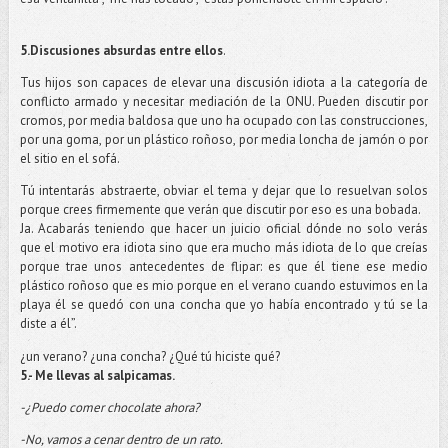
5.Discusiones absurdas entre ellos
.
Tus hijos son capaces de elevar una discusión idiota a la categoría de
conflicto armado y necesitar mediación de la ONU. Pueden discutir por
cromos, por media baldosa que uno ha ocupado con las construcciones,
por una goma, por un plástico roñoso, por media loncha de jamón o por
el sitio en el sofá.
Tú intentarás abstraerte, obviar el tema y dejar que lo resuelvan solos
porque crees firmemente que verán que discutir por eso es una bobada.
Ja. Acabarás teniendo que hacer un juicio oficial dónde no solo verás
que el motivo era idiota sino que era mucho más idiota de lo que creías
porque trae unos antecedentes de flipar: es que él tiene ese medio
plástico roñoso que es mio porque en el verano cuando estuvimos en la
playa él se quedó con una concha que yo había encontrado y tú se la
diste a él”.
¿un verano? ¿una concha? ¿Qué tú hiciste qué?
5.- Me llevas al salpicamas.
-¿Puedo comer chocolate ahora?
-No, vamos a cenar dentro de un rato.