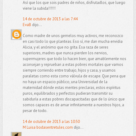
Así que los que sois padres de niños, disfrutadlos, que luego
viene la subida!!!!!!
14 de octubre de 2013 a las 7:44
EvaB
dijo...
Como madre de unos gemelos muy activos, me reconozco
en casi todo lo que planteas. Eso sí, me dan mucha envidia
Alicia, y el anónimo que no grita. Esa raza de seres
superiores, madres que nunca pierden los nervios,
supermujeres que todo lo hacen bien, que amablemente nos
aconsejan y reprueban a estas pobres mortales que vamos
siempre corriendo entre trabajo, hijos y casa, y usamos
paraletas como esta como válvula de escape. Que pena que
no haya un espacio público, una Universidad de la
maternidad dónde estas mentes preclaras, estos espíritus
puros, equilibrados y perfectos pudieran transmitir su
sabiduría a estas pobres discapacitadas que de lo único que
somos capaces es de amar infinitamente a nuestros hijos, a
pesar de todo.
14 de octubre de 2013 a las 10:50
M Luisa bodasentretules.com
dijo...