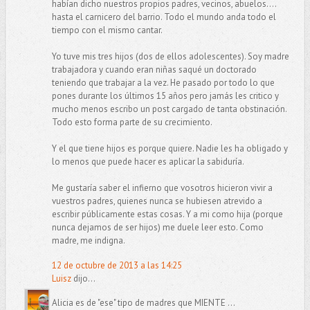
habían dicho nuestros propios padres, vecinos, abuelos....
hasta el carnicero del barrio. Todo el mundo anda todo el
tiempo con el mismo cantar.
Yo tuve mis tres hijos (dos de ellos adolescentes). Soy madre
trabajadora y cuando eran niñas saqué un doctorado
teniendo que trabajar a la vez. He pasado por todo lo que
pones durante los últimos 15 años pero jamás les critico y
mucho menos escribo un post cargado de tanta obstinación.
Todo esto forma parte de su crecimiento.
Y el que tiene hijos es porque quiere. Nadie les ha obligado y
lo menos que puede hacer es aplicar la sabiduría.
Me gustaría saber el infierno que vosotros hicieron vivir a
vuestros padres, quienes nunca se hubiesen atrevido a
escribir públicamente estas cosas. Y a mi como hija (porque
nunca dejamos de ser hijos) me duele leer esto. Como
madre, me indigna.
12 de octubre de 2013 a las 14:25
Luisz
dijo...
Alicia es de "ese" tipo de madres que MIENTE ...