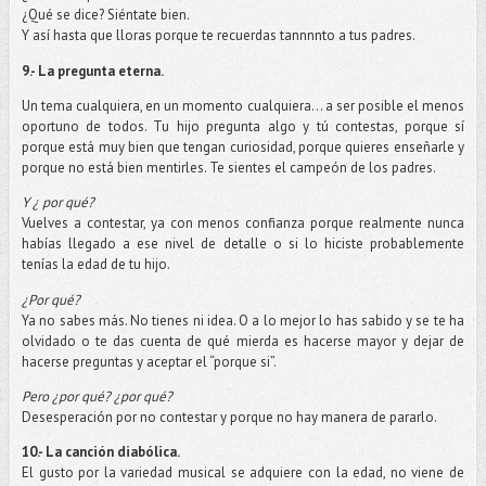
¿Qué se dice? Siéntate bien.
Y así hasta que lloras porque te recuerdas tannnnto a tus padres.
9.- La pregunta eterna.
Un tema cualquiera, en un momento cualquiera… a ser posible el menos
oportuno de todos. Tu hijo pregunta algo y tú contestas, porque sí
porque está muy bien que tengan curiosidad, porque quieres enseñarle y
porque no está bien mentirles. Te sientes el campeón de los padres.
Y ¿ por qué?
Vuelves a contestar, ya con menos confianza porque realmente nunca
habías llegado a ese nivel de detalle o si lo hiciste probablemente
tenías la edad de tu hijo.
¿Por qué?
Ya no sabes más. No tienes ni idea. O a lo mejor lo has sabido y se te ha
olvidado o te das cuenta de qué mierda es hacerse mayor y dejar de
hacerse preguntas y aceptar el “porque si”.
Pero ¿por qué? ¿por qué?
Desesperación por no contestar y porque no hay manera de pararlo.
10.- La canción diabólica.
El gusto por la variedad musical se adquiere con la edad, no viene de