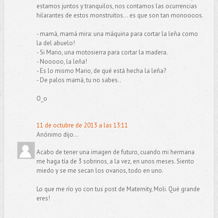
estamos juntos y tranquilos, nos contamos las ocurrencias
hilarantes de estos monstruitos... es que son tan monoooos.
- mamá, mamá mira: una máquina para cortar la leña como
la del abuelo!
- Si Mario, una motosierra para cortar la madera.
- Nooooo, la leña!
- Es lo mismo Mario, de qué está hecha la leña?
- De palos mamá, tu no sabes..
O_o
11 de octubre de 2013 a las 13:11
Anónimo dijo...
Acabo de tener una imagen de futuro, cuando mi hermana
me haga tía de 3 sobrinos, a la vez, en unos meses. Siento
miedo y se me secan los ovarios, todo en uno.
Lo que me río yo con tus post de Maternity, Moli. Qué grande
eres!