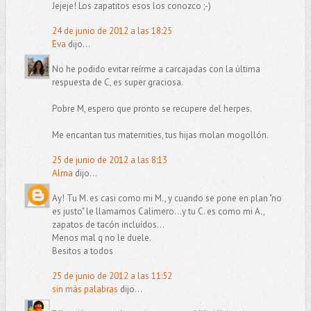
Jejeje! Los zapatitos esos los conozco ;-)
24 de junio de 2012 a las 18:25
Eva
dijo...
No he podido evitar reírme a carcajadas con la última
respuesta de C, es super graciosa.
Pobre M, espero que pronto se recupere del herpes.
Me encantan tus maternities, tus hijas molan mogollón.
25 de junio de 2012 a las 8:13
Alma
dijo...
Ay! Tu M. es casi como mi M., y cuando se pone en plan "no
es justo" le llamamos Calimero...y tu C. es como mi A.,
zapatos de tacón incluídos...
Menos mal q no le duele.
Besitos a todos
25 de junio de 2012 a las 11:52
sin más palabras
dijo...