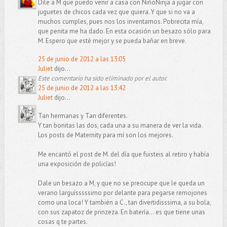
Dile a M que puedo venir a casa con NiñoNinja a jugar con
juguetes de chicos cada vez que quiera. Y que si no va a
muchos cumples, pues nos los inventamos. Pobrecita mía,
que penita me ha dado. En esta ocasión un besazo sólo para
M. Espero que esté mejor y se pueda bañar en breve.
25 de junio de 2012 a las 13:05
Juliet
dijo...
Este comentario ha sido eliminado por el autor.
25 de junio de 2012 a las 13:42
Juliet
dijo...
Tan hermanas y Tan diferentes.
Y tan bonitas las dos, cada una a su manera de ver la vida.
Los posts de Maternity para mí son los mejores.
Me encantó el post de M. del día que fuisteis al retiro y había
una exposición de policías!
Dale un besazo a M, y que no se preocupe que le queda un
verano larguísssssimo por delante para pegarse remojones
como una loca! Y también a C., tan divertidisssima, a su bola,
con sus zapatoz de prinzeza. En batería... es que tiene unas
cosas q te partes.