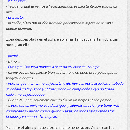
-
No es justo…
- Ya bueno, qué le vamos a hacer..tampoco es para tanto, son solo unos
días.
-
Es injusto.
- M cariño, si vas por la vida llorando por cada cosa injusta no te van a
quedar lágrimas.
Llora desconsolada en el sofá, en pijama. Tan pequeña, tan rubia, tan
mona, tan ella.
-
Mamá…
- Dime...
-
Pues que C no vaya mañana a la fiesta acuática del colegio.
- Cariño eso no me parece bien, tu hermana no tiene la culpa de que tú
tengas un herpes.
-
Pero es que mamá...no es justo. C ha ido hoy a la fiesta acuática, el sábado
se bañará en la piscina y el lunes tiene un cumpleaños y yo no tengo
nada….no es justoooooo
- Bueno M...pero acuérdate cuando C tuvo un herpes el año pasado...
- …
pero fue en invierno y le daba igual y además ella siempre tiene más
cumpleaños y puede comer gluten y tartas en todos sitios y todos los
helados y yo noooo…No es justo.
Me parte el alma porque efectivamente tiene razón. Ver a C con los