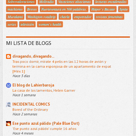
Sobrevaloraciones
Moliradio
Vacaciones alsacianas
lecturas encadenadas
machismo
Breves
Fuerteventura en 500 palabras.
Haper´s Bazaar
Ignite
Murakami
Washigton roadtrip
charla
empotrador
revistas femeninas
series
televisión
women´s health
MI LISTA DE BLOGS
divagando, divagando...
Tras poco domir, mírate 4 pelis en las 12 horas de avión y
termina en la cama esponjosa de un apartamento de expat
[Méx 1]
Hace 3 días
El blog de Lahierbaroja
La casa de los lamentos, Helen Garner
Hace 1 semana
INCIDENTAL COMICS
Bored of the Ordinary
Hace 2 semanas
Ese punto azul pálido (Pale Blue Dot)
'Ese punto azul pálido' cumple 16 años
Hace 4 meses