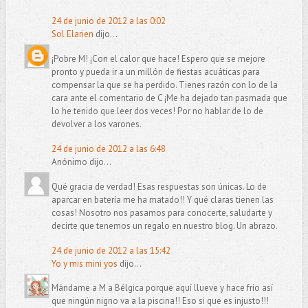
24 de junio de 2012 a las 0:02
Sol Elarien
dijo...
¡Pobre M! ¡Con el calor que hace! Espero que se mejore
pronto y pueda ir a un millón de fiestas acuáticas para
compensar la que se ha perdido. Tienes razón con lo de la
cara ante el comentario de C ¡Me ha dejado tan pasmada que
lo he tenido que leer dos veces! Por no hablar de lo de
devolver a los varones.
24 de junio de 2012 a las 6:48
Anónimo dijo...
Qué gracia de verdad! Esas respuestas son únicas. Lo de
aparcar en batería me ha matado!! Y qué claras tienen las
cosas! Nosotro nos pasamos para conocerte, saludarte y
decirte que tenemos un regalo en nuestro blog. Un abrazo.
24 de junio de 2012 a las 15:42
Yo y mis mini yos
dijo...
Mándame a M a Bélgica porque aquí llueve y hace frío así
que ningún nigno va a la piscina!! Eso si que es injusto!!!