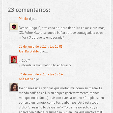
23 comentarios:
Pétalo
dijo...
Desde luego, C, otra cosa no, pero tiene las cosas clarísimas,
XD. Pobre M...no se puede bañar porque contagiaría a otros
niños? O porque le empeoraría?
23 de junio de 2012 a las 12:01
JuanRa Diablo
dijo...
¿¿100??
¿¿Dónde se han metido lo editores??
23 de junio de 2012 a las 12:14
Ana María
dijo...
Joer, tienes unas retoñas que molan mil como su madre. Le
mando cariñitos a M y su herpes (y efectivamente, menos
mal que no le duele), que con este calor uno sólo piensa en
ponerse en remojo, como los garbanzos. De C está todo
dicho: "Si es niño lo devuelvo" y "Yo de mayor sólo voy a
aparcar en batería" resumen muy bien una vida práctica xDD