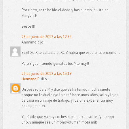
Por cierto, se te ha ido el dedo y has puesto injusto en
klingon :P
Besos!!!
23 de junio de 2012 a las 12:54
Anónimo dijo...
Es el XCIX te saltaste el XCIV, habrá que esperar al próximo...
Pero siguen siendo geniales tus Mternity!!
23 de junio de 2012 a las 13:19
Hermano E.
dijo...
Un besazo para M y dile que es ha tenido mucha suerte
porque no le duele (yo lo pasé hace unos años, solo y lejos
de casa en un viaje de trabajo, y fue una experiencia muy
desagradable).
Y a C dile que ya hay coches que aparcan solos (yo tengo
uno, y aunque sea un monovolumen mola mil)