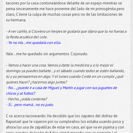
tacones por la casa contoneándose delante de un espejo mientras se
peina sinceramente me hace ponerme del lado de mi primogénita pero
claro, C tiene la culpa de muchas cosas pero no de las limitaciones de
su hermana.
- A ver cariño, si C tuviera un herpes te gustaría que dijera que tu no fueras a
la fiesta acuática del cole.
-
Yo no iría...me quedaría con ella.
Vale...me he quedado sin argumentos. Cojonudo.
-
Vamos a hacer una cosa. Vamos a darte la medicina y a lo mejor el
domingo ya puedes bañarte…y el sábado cuando todos se estén bañando,
tú y yo pensaremos en algo. Y el lunes cuando C esté en un cumple ¿qué
quieres hacer? ¿hacemos algo juntas?
- No… ¿puedo ir a casa de Miguel y Martín a jugar con sus juguetes de
chicos y al futbol?
- Hecho. ¿estás contenta?
-
Si...pero mamá…no es justo.
C se acerca taconeando. Ha decidido que los zapatos del disfraz de
Rapunzel que le cayeron por su cumpleaños los estaba usando poco y
ahora los usa de zapatillas de estar en casa, así que va en pijama y con
unos zapatos de tacón de falso cristal morado con un pompón ( el