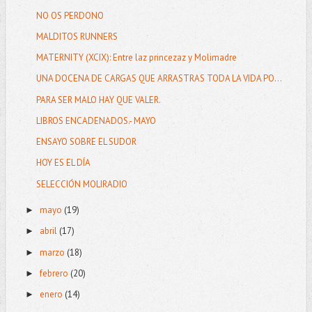
NO OS PERDONO
MALDITOS RUNNERS
MATERNITY (XCIX): Entre laz princezaz y Molimadre
UNA DOCENA DE CARGAS QUE ARRASTRAS TODA LA VIDA PO...
PARA SER MALO HAY QUE VALER.
LIBROS ENCADENADOS.- MAYO
ENSAYO SOBRE EL SUDOR
HOY ES EL DÍA
SELECCIÓN MOLIRADIO
mayo
(19)
►
abril
(17)
►
marzo
(18)
►
febrero
(20)
►
enero
(14)
►