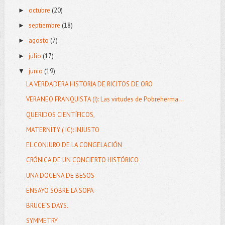
octubre
(20)
►
septiembre
(18)
►
agosto
(7)
►
julio
(17)
►
junio
(19)
▼
LA VERDADERA HISTORIA DE RICITOS DE ORO
VERANEO FRANQUISTA (I): Las virtudes de Pobreherma...
QUERIDOS CIENTÍFICOS,
MATERNITY ( IC): INJUSTO
EL CONJURO DE LA CONGELACIÓN
CRÓNICA DE UN CONCIERTO HISTÓRICO
UNA DOCENA DE BESOS
ENSAYO SOBRE LA SOPA
BRUCE´S DAYS.
SYMMETRY