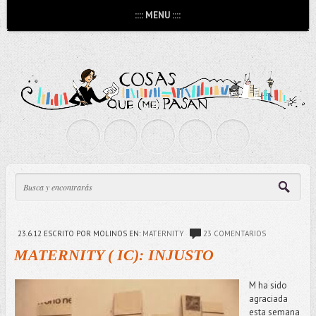
:::: MENU ::::
23.6.12
ESCRITO POR MOLINOS
EN:
MATERNITY
23 COMENTARIOS
MATERNITY ( IC): INJUSTO
M ha sido
agraciada
esta semana