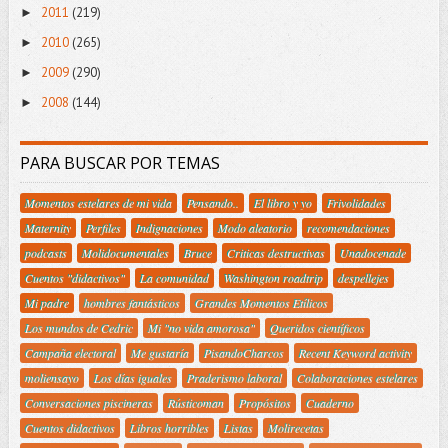
2011
(219)
►
2010
(265)
►
2009
(290)
►
2008
(144)
►
PARA BUSCAR POR TEMAS
Momentos estelares de mi vida
Pensando..
El libro y yo
Frivolidades
Maternity
Perfiles
Indignaciones
Modo aleatorio
recomendaciones
podcasts
Molidocumentales
Bruce
Criticas destructivas
Unadocenade
Cuentos "didactivos"
La comunidad
Washington roadtrip
despellejes
Mi padre
hombres fantásticos
Grandes Momentos Etílicos
Los mundos de Cedric
Mi "no vida amorosa"
Queridos científicos
Campaña electoral
Me gustaría
PisandoCharcos
Recent Keyword activity
moliensayo
Los días iguales
Praderismo laboral
Colaboraciones estelares
Conversaciones piscineras
Rústicoman
Propósitos
Cuaderno
Cuentos didactivos
Libros horribles
Listas
Molirecetas