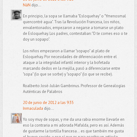
NáN
dijo...
En principio, la sopa se llamaba "Esloquehay" o "Ymenosmal
quencontré agua". Tras la Revolución Francesa, los niños,
envalentonados, empezaron a negarse a tomarse un plato
de Esloquehay. Los padres, contestaban: "O te comes eso o te
doy un sopapo".
Los niños empezaron a llamar "sopapo" al plato de
Esloquehay. Por necesidades de diferenciación entre el
ataque a la integridad infantil interior y la bofetada
marcando dedos en la mejilla, pasó a diferenciarse entre
"sopa" (lo que se sorbe) y "sopapo" (lo que se recibe).
Roalberto José-Julián Gambrinus. Professor de Genealogías
Auténticas de Palabros
20 de junio de 2012 a las 9:35
Inmaculada
dijo...
Yo soy muy de sopas, y me da una rabia enorme llevarle en
eso la contraria a mi adorada Mafalda, pero es así. Además
de gustarme la tortilla francesa... es que también me gusta
el huevo cocido, y eso sí que es para escribir un artículo