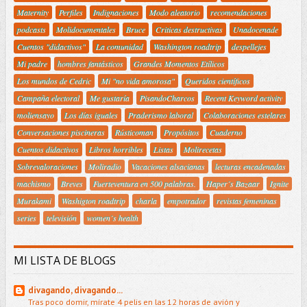
Maternity
Perfiles
Indignaciones
Modo aleatorio
recomendaciones
podcasts
Molidocumentales
Bruce
Criticas destructivas
Unadocenade
Cuentos "didactivos"
La comunidad
Washington roadtrip
despellejes
Mi padre
hombres fantásticos
Grandes Momentos Etílicos
Los mundos de Cedric
Mi "no vida amorosa"
Queridos científicos
Campaña electoral
Me gustaría
PisandoCharcos
Recent Keyword activity
moliensayo
Los días iguales
Praderismo laboral
Colaboraciones estelares
Conversaciones piscineras
Rústicoman
Propósitos
Cuaderno
Cuentos didactivos
Libros horribles
Listas
Molirecetas
Sobrevaloraciones
Moliradio
Vacaciones alsacianas
lecturas encadenadas
machismo
Breves
Fuerteventura en 500 palabras.
Haper´s Bazaar
Ignite
Murakami
Washigton roadtrip
charla
empotrador
revistas femeninas
series
televisión
women´s health
MI LISTA DE BLOGS
divagando, divagando...
Tras poco domir, mírate 4 pelis en las 12 horas de avión y