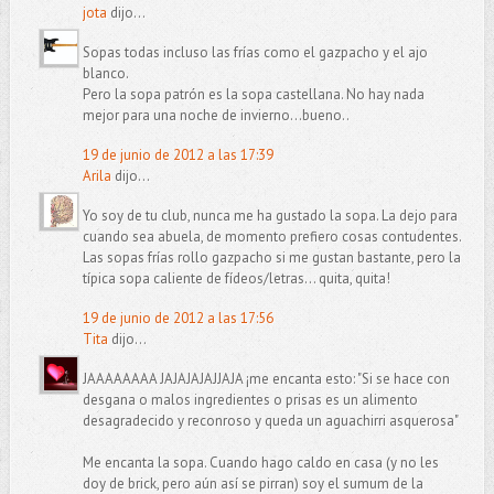
jota
dijo...
Sopas todas incluso las frías como el gazpacho y el ajo
blanco.
Pero la sopa patrón es la sopa castellana. No hay nada
mejor para una noche de invierno...bueno..
19 de junio de 2012 a las 17:39
Arila
dijo...
Yo soy de tu club, nunca me ha gustado la sopa. La dejo para
cuando sea abuela, de momento prefiero cosas contudentes.
Las sopas frías rollo gazpacho si me gustan bastante, pero la
típica sopa caliente de fídeos/letras... quita, quita!
19 de junio de 2012 a las 17:56
Tita
dijo...
JAAAAAAAA JAJAJAJAJJAJA ¡me encanta esto: "Si se hace con
desgana o malos ingredientes o prisas es un alimento
desagradecido y reconroso y queda un aguachirri asquerosa"
Me encanta la sopa. Cuando hago caldo en casa (y no les
doy de brick, pero aún así se pirran) soy el sumum de la