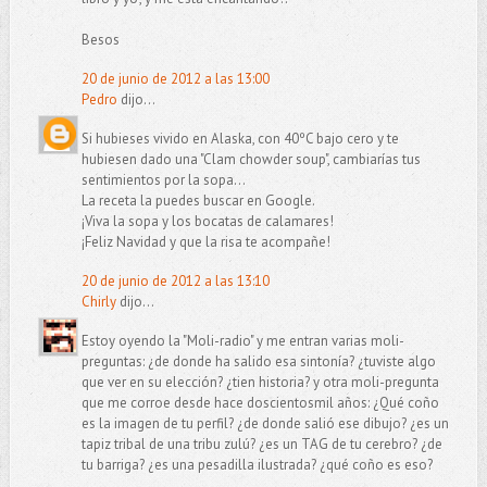
Besos
20 de junio de 2012 a las 13:00
Pedro
dijo...
Si hubieses vivido en Alaska, con 40ºC bajo cero y te
hubiesen dado una "Clam chowder soup", cambiarías tus
sentimientos por la sopa...
La receta la puedes buscar en Google.
¡Viva la sopa y los bocatas de calamares!
¡Feliz Navidad y que la risa te acompañe!
20 de junio de 2012 a las 13:10
Chirly
dijo...
Estoy oyendo la "Moli-radio" y me entran varias moli-
preguntas: ¿de donde ha salido esa sintonía? ¿tuviste algo
que ver en su elección? ¿tien historia? y otra moli-pregunta
que me corroe desde hace doscientosmil años: ¿Qué coño
es la imagen de tu perfil? ¿de donde salió ese dibujo? ¿es un
tapiz tribal de una tribu zulú? ¿es un TAG de tu cerebro? ¿de
tu barriga? ¿es una pesadilla ilustrada? ¿qué coño es eso?