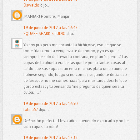
Oswaldo
dijo...
¡MANJAR! Hombre, ¡Manjar!
19 de junio de 2012 a las 16:47
SQUARE SHARK STUDIO
dijo...
Yo soy pro pero me encanta la bichiçoise, eso de que se
tome fría como la venganza le da morbo, y yo es que
siempre he sido de llevar la contraria, en plan "si pero...". Las
sopas de la abuela era de las que le ponía tantas cosas al
caldo que sus sopas eran en si mismas plato único aunque
hubiese segundo, luego si no comías segundo te decía eso
de "siesque no me comes naaa" para mas tarde decirte" que
gordo estás". y tu pensando "me pregunto de quien sera la
culpa......"
19 de junio de 2012 a las 16:50
lolina57
dijo...
Definición perfecta. Llevo años queriendo explicarlo y no he
sido capaz. La odio!
19 de junio de 2012 a las 17:32