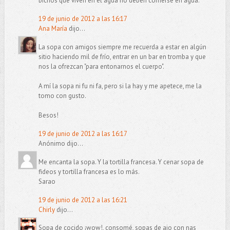
bichos que viven en el agua no deben comerse en agua.
19 de junio de 2012 a las 16:17
Ana María
dijo...
La sopa con amigos siempre me recuerda a estar en algún
sitio haciendo mil de frío, entrar en un bar en tromba y que
nos la ofrezcan "para entonarnos el cuerpo".
A mí la sopa ni fu ni fa, pero si la hay y me apetece, me la
tomo con gusto.
Besos!
19 de junio de 2012 a las 16:17
Anónimo dijo...
Me encanta la sopa. Y la tortilla francesa. Y cenar sopa de
fideos y tortilla francesa es lo más.
Sarao
19 de junio de 2012 a las 16:21
Chirly
dijo...
Sopa de cocido ¡wow!, consomé, sopas de ajo con nas