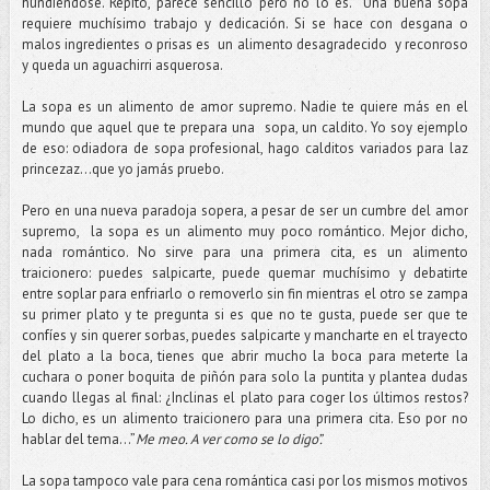
hundiéndose. Repito, parece sencillo pero no lo es. Una buena sopa
requiere muchísimo trabajo y dedicación. Si se hace con desgana o
malos ingredientes o prisas es un alimento desagradecido y reconroso
y queda un aguachirri asquerosa.
La sopa es un alimento de amor supremo. Nadie te quiere más en el
mundo que aquel que te prepara una sopa, un caldito. Yo soy ejemplo
de eso: odiadora de sopa profesional, hago calditos variados para laz
princezaz…que yo jamás pruebo.
Pero en una nueva paradoja sopera, a pesar de ser un cumbre del amor
supremo, la sopa es un alimento muy poco romántico. Mejor dicho,
nada romántico. No sirve para una primera cita, es un alimento
traicionero: puedes salpicarte, puede quemar muchísimo y debatirte
entre soplar para enfriarlo o removerlo sin fin mientras el otro se zampa
su primer plato y te pregunta si es que no te gusta, puede ser que te
confíes y sin querer sorbas, puedes salpicarte y mancharte en el trayecto
del plato a la boca, tienes que abrir mucho la boca para meterte la
cuchara o poner boquita de piñón para solo la puntita y plantea dudas
cuando llegas al final: ¿Inclinas el plato para coger los últimos restos?
Lo dicho, es un alimento traicionero para una primera cita. Eso por no
hablar del tema…”
Me meo. A ver como se lo digo”.
La sopa tampoco vale para cena romántica casi por los mismos motivos