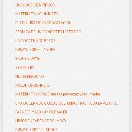
QUERIDOS CIENTÍFICOS,
MATERNITY ( IC): INJUSTO
EL CONJURO DE LA CONGELACIÓN
CRÓNICA DE UN CONCIERTO HISTÓRICO
UNA DOCENA DE BESOS
ENSAYO SOBRE LA SOPA
BRUCE´S DAYS.
SYMMETRY
NO OS PERDONO
MALDITOS RUNNERS
MATERNITY (XCIX): Entre laz princezaz y Molimadre
UNA DOCENA DE CARGAS QUE ARRASTRAS TODA LA VIDA PO...
PARA SER MALO HAY QUE VALER.
LIBROS ENCADENADOS.- MAYO
ENSAYO SOBRE EL SUDOR