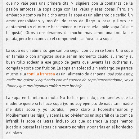
que no vale para una primera cita. Ni siquiera con la confianza de la
pasión amorosa la sopa pega con las velas y esas cosas. Pero, sin
embargo y como ya he dicho antes, la sopa es un alimento de cariño. Un
amor consolidado y molón, de esos de llego a casa y lloro de
agotamiento y el otro te hace mimos o te consuela…pide sopa (al que
le gusta). Otros consideramos de mucho más amor una tortilla de
patata, pero le reconozco el componente cariñoso a la sopa.
La sopa es un alimento que cambia según con quien se tome. Una sopa
en familia o con amigotes suele ser un momento cálido, el amor y el
buen rollo rodean a ese grupo de gente que levanta las cucharas al
compás y sorbe con fruición. La sopa en soledad ,sin embargo, se parece
mucho a la
tortilla francesa
es un alimento de dar pena:
qué solo estoy,
nadie me quiere y aquí ando con mi cuenco de sopa lamentándome, voy a
llorar y que mis lágrimas enfríen este brebaje.
La sopa en la infancia mola. No lo has pensado, pero sientes que tu
madre te quiere si te hace sopa (yo no soy ejemplo de nada…mi madre
me daba sopa y yo lloraba, pero claro a Pobreshermanos y
Molihermana les flipa) y además, no olvidemos un superhit de la comida
infantil: la sopa de letras. Incluso los que odiamos la sopa hemos
jugado a buscar las letras de nuestro nombre y ponerlas en el bordecito
del plato…