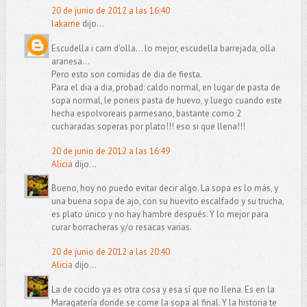
20 de junio de 2012 a las 16:40
lakame
dijo...
Escudella i carn d'olla... lo mejor, escudella barrejada, olla
aranesa...
Pero esto son comidas de dia de fiesta.
Para el dia a dia, probad: caldo normal, en lugar de pasta de
sopa normal, le poneis pasta de huevo, y luego cuando este
hecha espolvoreais parmesano, bastante como 2
cucharadas soperas por plato!!! eso si que llena!!!
20 de junio de 2012 a las 16:49
Alicia
dijo...
Bueno, hoy no puedo evitar decir algo. La sopa es lo más, y
una buena sopa de ajo, con su huevito escalfado y su trucha,
es plato único y no hay hambre después. Y lo mejor para
curar borracheras y/o resacas varias.
20 de junio de 2012 a las 20:40
Alicia
dijo...
La de cocido ya es otra cosa y esa sí que no llena. Es en la
Maragatería donde se come la sopa al final. Y la historia te