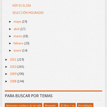
HOY ES EL DÍA
SELECCIÓN MOLIRADIO
mayo
(19)
►
abril
(17)
►
marzo
(18)
►
febrero
(20)
►
enero
(14)
►
2011
(219)
►
2010
(265)
►
2009
(290)
►
2008
(144)
►
PARA BUSCAR POR TEMAS
Momentos estelares de mi vida
Pensando..
El libro y yo
Frivolidades