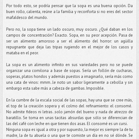
Por todo esto, se podría pensar que la sopa es una buena opción. Da
buen rollo, calienta, reúne a la familia y reconforta si no eres del sector
mafaldesco del mundo.
Pero no, la sopa tiene un lado oscuro, muy oscuro. ¿Qué daban en los
campos de concentración? Exacto. Sopa, en su peor acepción. Pasa de
ser un alimento amoroso a ser el alimento del horror: un agüilla
repugnante que deja las tripas rugiendo en el mejor de los casos y
mataba en el peor.
La sopa es un alimento infinito en sus variedades pero no se puede
organizar una comilona a base de sopas. Sería un follón de cucharas,
soperas, platos hondos y además puestos a imaginarlo, sería más como
una cata de vinos: mmm..le noto un sabor ligeramente a cebolla y sin
embargo esta sabe más a cabeza de gambas. Imposible.
En la cumbre de la escala social de las sopas, hay una que se cree más,
el top de la creación sopera y el colmo del refinamiento: el consomé.
No admite fideos ni letras..solo jamón del bueno y nada de atrezzo de
baratillo. Se toma en unas tacitas absurdas que sólo se diferencian de
las del café con leche en que tienen dos asas. El consomé es un cursi.
Ninguna sopa es igual a otra y por supuesto, la mejor es siempre la de tu
madre, la de tu abuela o una que te comiste un día en no sé dónde. Se