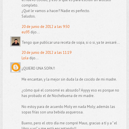
completo.
¿Qué le vamos a hacer? Nadie es perfecto.
Saludos.
20 de junio de 2012 a las 9:50
eu93
dijo...
Tengo que publicar una receta de sopa, si o si, ya te avisaré...
20 de junio de 2012 a las 11:19
Lola
dijo...
¡¡QUIERO UNA SOPA!!
Me encantan, y la mejor sin duda la de cocido de mi madre.
¿cómo qué el consomé es absurdo? Ayyyy eso es porque no
has probado el de Nochebuena de mi madre.
No estoy para de acuerdo Moly en nada Moly; además las
sopas frías son una bebida asquerosa.
Bueno, pero el otro día me compré Maus, gracias a tí y a " el
libro y yo", y me está encantando!!