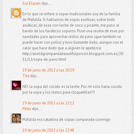
Sol Elarien
dijo...
En lo que se refiere a sopas tradicionales soy de la familia
de Mafalda. Si hablamos de sopas exóticas, sobre todo
asiáticas, de esas con leche de coco y picante, me paso al
bando de los fanáticos soperos. Puse una receta de esas por
navidades para aprovechar restos de pavo (que también se
puede hacer con pollo) y tuvo bastante éxito, aunque con el
calor que hace dudo que a alguien le apetezca:
http://anoldgrumpandabeautifulperson.blogspot.com.es/20
11/12/sopa-de-pavo.html
19 de junio de 2012 a las 20:29
Tita
dijo...
ND: la sopa del cocido es la leche. Por mí sólo haría cocido
por la sopa y los restos para cloquetillas!!!
19 de junio de 2012 a las 22:12
Peter
dijo...
Mafalda era catadora de sopas comparada conmigo
19 de junio de 2012 a las 22:48