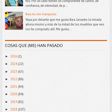
filo. Por un lado tienen un componente de cariño, de
confianza, de intimidad, de p...
Ikea no me manipules
Vaya por delante que me gusta Ikea. Levanto la mirada
ahora mismo y más de la mitad de los muebles que veo
los he comprado allí. Me gusta...
COSAS QUE (ME) HAN PASADO
2026
(1)
►
2024
(22)
►
2023
(67)
►
2022
(86)
►
2021
(84)
►
2020
(84)
►
2019
(82)
►
2018
(107)
►