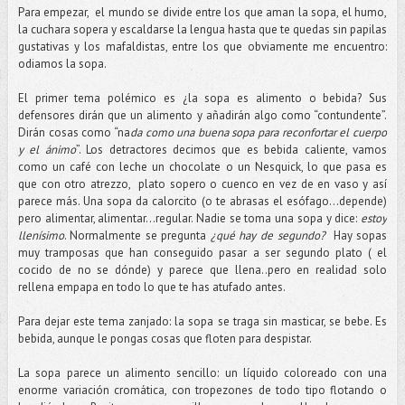
Para empezar, el mundo se divide entre los que aman la sopa, el humo,
la cuchara sopera y escaldarse la lengua hasta que te quedas sin papilas
gustativas y los mafaldistas, entre los que obviamente me encuentro:
odiamos la sopa.
El primer tema polémico es ¿la sopa es alimento o bebida? Sus
defensores dirán que un alimento y añadirán algo como “contundente”.
Dirán cosas como “na
da como una buena sopa para reconfortar el cuerpo
y el ánimo
”. Los detractores decimos que es bebida caliente, vamos
como un café con leche un chocolate o un Nesquick, lo que pasa es
que con otro atrezzo, plato sopero o cuenco en vez de en vaso y así
parece más. Una sopa da calorcito (o te abrasas el esófago...depende)
pero alimentar, alimentar...regular. Nadie se toma una sopa y dice:
estoy
llenísimo
. Normalmente se pregunta
¿qué hay de segundo?
Hay sopas
muy tramposas que han conseguido pasar a ser segundo plato ( el
cocido de no se dónde) y parece que llena..pero en realidad solo
rellena empapa en todo lo que te has atufado antes.
Para dejar este tema zanjado: la sopa se traga sin masticar, se bebe. Es
bebida, aunque le pongas cosas que floten para despistar.
La sopa parece un alimento sencillo: un líquido coloreado con una
enorme variación cromática, con tropezones de todo tipo flotando o