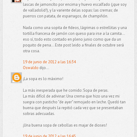
lascas de jamoncíto por encima y huevo escalfado (¡que soy
de valladolid!), y la variente delas sopas: las cremas; de
puerros con patata, de esparragos, de champiñón.
Nada como una sopita de fideos, lágrimas o estrellitas y una
tortilla francesa de jamón con queso para irse a la camita...
eso sí, todo esto contado en pleno junio como que da un
poquito de pena... Este post leido a finales de octubre será
otra cosa.
19 de junio de 2012 a las 16:34
Oswaldo
dijo...
¡La sopa es lo máximo!
La más inesperada que he comido: Sopa de peras.
La más difícil de adivinar: Una crema que hizo una vez mi
suegra con pasticho "de ayer" remojado en leche. Quedó tan
buena que después la repitió cada vez que se presentaban
sobras adecuadas.
¡Una buena sopa de cebollas es majar de dioses!
19 de junio de 2012 a las 16:45