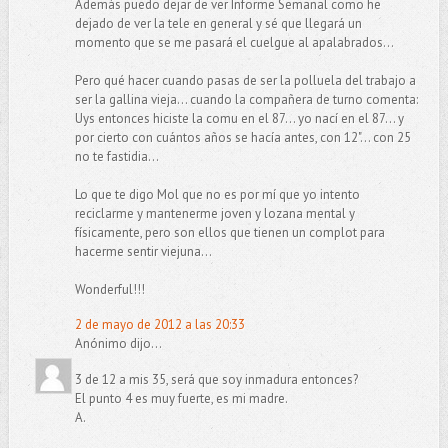
Además puedo dejar de ver Informe Semanal como he
dejado de ver la tele en general y sé que llegará un
momento que se me pasará el cuelgue al apalabrados...
Pero qué hacer cuando pasas de ser la polluela del trabajo a
ser la gallina vieja... cuando la compañera de turno comenta:
Uys entonces hiciste la comu en el 87... yo nací en el 87... y
por cierto con cuántos años se hacía antes, con 12"... con 25
no te fastidia...
Lo que te digo Mol que no es por mí que yo intento
reciclarme y mantenerme joven y lozana mental y
físicamente, pero son ellos que tienen un complot para
hacerme sentir viejuna...
Wonderful!!!
2 de mayo de 2012 a las 20:33
Anónimo dijo...
3 de 12 a mis 35, será que soy inmadura entonces?
El punto 4 es muy fuerte, es mi madre.
A.