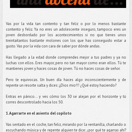
Vas por la vida tan contento y tan feliz o por lo menos bastante
contento y feliz. Ya no eres un adolescente inseguro, tampoco eres un
joven desbordado por los acontecimientos si no que tienes unos
treintaitantos bastante molones con los que has conseguido estar a
gusto. Vas por la vida con cara de saber por dónde andas.
Has llegado a la edad donde comprendes mejor a tus padres y ya no
luchas con ellos. Eres mayor, pero no tan mayor como eran ellos. Tú te
mantienes joven y haces cosas de joven. Tú no haces cosas de señor.
Pero te equivocas. Un buen día haces algo inconscientemente y de
repente un resorte salta y dices: ¡¡Dios mio!!! ¿Qué estoy haciendo?
Entras en pánico… y ves cómo los 30 se alejan por el horizonte y tú
corres descontrolado hacia los 50.
1. Agarrarte en el asiento del copiloto
Vas sentado en el coche, tan feliz, mirando por la ventanilla, charlando o
escuchando música y de repente alguien te dice: ¿por qué te agarras ahí?