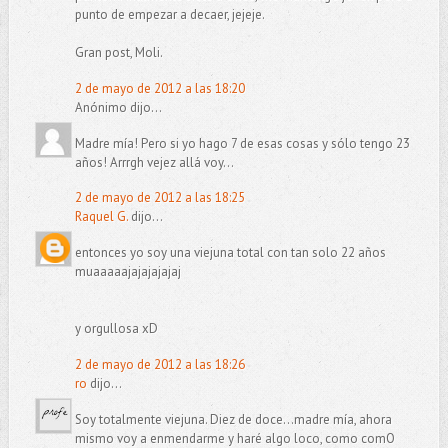
punto de empezar a decaer, jejeje.
Gran post, Moli.
2 de mayo de 2012 a las 18:20
Anónimo dijo...
Madre mía! Pero si yo hago 7 de esas cosas y sólo tengo 23
años! Arrrgh vejez allá voy...
2 de mayo de 2012 a las 18:25
Raquel G.
dijo...
entonces yo soy una viejuna total con tan solo 22 años
muaaaaajajajajajaj
y orgullosa xD
2 de mayo de 2012 a las 18:26
ro
dijo...
Soy totalmente viejuna. Diez de doce...madre mía, ahora
mismo voy a enmendarme y haré algo loco, como comO