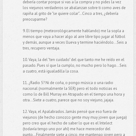
debería contar porque si vas a la compra y no pides la vez
los viejunos verdaderos se abalanzan sobre ti como aves de
rapiña al grito de "se quiere colar"...Cinco a tres, ¿debería
preocuparme?
9. El tiempo (meteorológicamente hablando) me la sopla a
menos que vaya a hacer algo al aire libre tipo jugar al fútbol
y demás, aunque a veces llueva y termine haciéndolo...Seis a
tres, recupero ventaja.
10. Vaya, la del "ten cuidado" del que tanto me he reído en el
pasado. Pues sí que la cumplo, no mucho pero lo hago...Seis
a cuatro, está igualadilla la cosa.
11. ¿Radio 5? Ni de coña, o pongo música o una radio
nacional (normalmente la SER) pero el todo noticias es
como lo de Bill Murray en Atrapado en el tiempo una hora y
otra...Siete a cuatro, parece que no soy viejuno, jajaja.
12. Vaya, el Apalabrados. Jamás pensé que eso fuera de
viejunos (de hecho conozco gente muy muy joven que juega)
pero creo que el hecho de saber lo que es el Intelect
(todavía tengo uno por ahí) me hace merecedor del
punto...Finalmente siete a cinco, me mantengo joven pero a