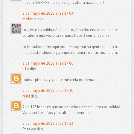
nevera, SIEMPRE he sido vieja y ahora maaaaas!!
2 de mayo de 2012 a las 17:04
molinos
dijo...
Lou, esto lo publiqué en el blog Una docena de en el que
colaboro una vez a la semana hace 3 semanas o así.
Lo he subido hoy aqui porque hay mucha gente que no lo
habia visto...bueno y porque no tenía inspiración....ejem.
2 de mayo de 2012 a las 17:06
L.I.A
dijo...
Joder... pleno... y yo que me creía moderna!
2 de mayo de 2012 a las 17:20
NáN
dijo...
2 de 12! Joder, es que no apruebo un test ni por casualidad.
Van a ser los años y la falta de memoria.
2 de mayo de 2012 a las 17:23
Phaskyy dijo...