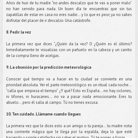
Años de huir de tu madre “no andes descalzo que te vas a poner malo”
no han servido para nada. Un buen día te encuentras que sin tus
zapatillas de estar en casa no eres nadie… y lo que es peor, ya no sabes
disfrutar del placer de ir descalzo. Una catástrofe.
8. Pedir la vez
La primera vez que dices “¿Quién da la vez? O ¿Quién es el último?
Inmediatamente te visualizas con un pañuelo en la cabeza y un carrito
de la compra lleno de acelgas.
9. La obsesión por la predicción meteorológica
Conocer qué tiempo va a hacer en tu ciudad se convierte en una
prioridad absoluta. Ver el parte meteorológico es un ritual cada noche…
”calla que empieza el tiempo” ¿Y qué? Esto es España… no hay ciclones,
ni tifones, ni huracanes… no va a pasar nada emocionante. Eres tu
abuelo… pero él salía al campo. Tú no tienes excusa.
10. Ten cuidado. Llámame cuando llegues
La primera vez que le dices esto a un amigo o tu pareja… tu madre nota
una corriente mágica que le llega por la espalda, deja lo que esté
haciendo y sonríe satisfecha sin saber el motivo. Tú te pones a llorar.