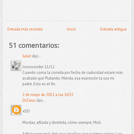
Entrada más reciente
Inicio
Entrada antigua
51 comentarios:
Juliet
dijo...
Jooooooder. 11/12.
Cuando coma la comida por fecha de caducidad estaré más
acabada que Platanito. Mierda, esa expresión la usa mi
padre. Esto es el fin.
2 de mayo de 2012 a las 16:32
DrZaius
dijo...
xDD
Mordaz, afilada y divertida, cómo siempre, Moli.
A título personal, diré que aquellos que nacimos viejos (¿os