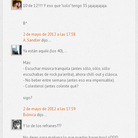
10 de 12!!!! Y eso que "solo" tengo 35 jajajajajaja.
B*
2 de mayo de 2012 a las 17:58
A. Sandler
dijo...
Ya están aquíiii (los 40),...
Más:
- Escuchar música tranquila (antes sólo, sólo, sólo
escuchabas de rock pa'arriba), ahora chill-out y clásica.
- No beber entre semana (antes eso era impensable).
- Colesterol (antes coleste qué?
sigo?
2 de mayo de 2012 a las 17:59
Biónica
dijo...
Y lo de los refranes???
No dejes para mañana lo que puedas hacer hoy! xDDD