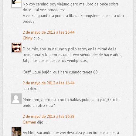
No voy camino, soy viejuno pero me libro de once sobre
doce...tal vez inmadurez...
A ver si aguanto la primera fila de Springsteen que será otra
prueba.
2 de mayo de 2012 a las 16:44
Chirly
dijo...
Dios mío, soy un viejuno y ¡sólo estoy en la mitad de la
treinteana! y lo peor es que llevo siéndo desde hace años,
!algunas cosas desde los veintipocos¡
¡Buff... qué bajón, qué haré cuando tenga 60!
2 de mayo de 2012 a las 16:44
Lou dijo...
Mmmmm, ¿pero esto no lo habías publicado ya? ¿O lo he
leido en otro sitio?
2 de mayo de 2012 a las 16:58
Carmen
dijo...
Ay Moli, sacando que voy descalza y aún tiro cosas de la