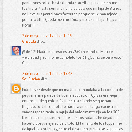
pantalones rotos, hasta dormía con ellos para que no me
los tirara. Y esta semana no he dejado que mi hija de 8 años
no lleve sus pantalones favoritos porque se le han rajado
por la rodilla. Queda bien molón...pero ¡es mi hija!!! ¡¡¡¡para
llorar!!!
2 de mayo de 2012 a las 19:19
Griselda
dijo...
¡9 de 12! Madre mía, eso es un 75% en el índice Moli de
viejunidad y aun no he cumplido los 31. ¿Cómo se para esto?
O_o
2 de mayo de 2012 a las 19:42
Sol Elarien
dijo...
Pido la vez desde que mi madre me mandaba a la compra de
pequeña, me parece de buena educación. Quizás era vieja
entonces. Me quedo más tranquila cuando sé que han
llegado. Lo del copiloto lo hacía, aunque tengo excusa: mi
señor esposo tenía la aguja del velocímetro fija en los 200.
Desde que se pusieron serios con los radares he dejado de
hacerlo porque ejerzo de piloto. El tamaño de los tupper me
da igual. No ordeno y, entre el desorden, pierdo las zapatillas