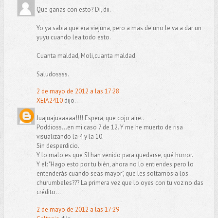
Que ganas con esto? Di, dii.
Yo ya sabia que era viejuna, pero a mas de uno le va a dar un
yuyu cuando lea todo esto.
Cuanta maldad, Moli,cuanta maldad.
Saludossss.
2 de mayo de 2012 a las 17:28
XEIA2410
dijo...
Juajuajuaaaaa!!!! Espera, que cojo aire..
Poddioss...en mi caso 7 de 12. Y me he muerto de risa
visualizando la 4 y la 10.
Sin desperdicio.
Y lo malo es que SI han venido para quedarse, qué horror.
Y el: "Hago esto por tu bién, ahora no lo entiendes pero lo
entenderás cuando seas mayor", que les soltamos a los
churumbeles??? La primera vez que lo oyes con tu voz no das
crédito...
2 de mayo de 2012 a las 17:29