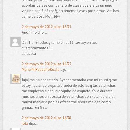
acordais de ese compañero de clase que era ya un niño
viejuno con 5 añitos?), no tenemos esos problemas. Ahí hay
carne de post, Moli, btw.
2 de mayo de 2012 a las 16:35
Anónimo dijo...
Del 1 al 8 todos,y también el 11...estoy en los
cuarentaytantos !!!
caracola
2 de mayo de 2012 a las 16:35
Maria MiPequeñoKoala
dijo...
Jajaj me ha encantado. Ayer comentaba con mi churri q me
estoy haciendo vieja, la prueba de ello es q las salchichas
me empiezan a dar un poquito de asquete. Yo, q durante
muchos años un bocata de salchichas con ketchup era el
mayor manjar q podías ofrecerme ahora me dan como
grima... En fin...
2 de mayo de 2012 a las 16:38
jota
dijo...