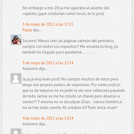
Sin embargo a mis 20 ya me agarraba al asiento del
copiloto, (¡que conducían como locos, te lo juro)
3 de mayo de 2012 a las 17:55
Paula
dijo...
Socorro! Menos leer las páginas salmón del periódico,
cumplo con todos los requisitos!! Me encanta tu blog, yo
también he llegado para quedarme.............
3 de mayo de 2012 a las 22:54
Anónimo dijo...
Ja,ja,ja muy buen post! No cumplo muchos de estos pero
tengo mis propios puntos de viejunismo. Por cierto,moli,lo
que es de viejunos no es pedir la vez sino saltarsela pasando
de todo. Jamas se me ha colado un chaval pero abuelas a
cienes!!! Y encima no se disculpan. Ellas...vamos hombre,si
no.se han dado cuenta. Ah, estabas tú? Pues avisa, mujer!
4 de mayo de 2012 a las 14:24
Anónimo dijo...