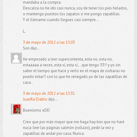
mandaba a la compra.
Descalza no he ido casi nunca, soy de tener los pies helados,
o mantengo puestos los zapatos o me pongo zapatillas.
Y el llámame cuando llegues casi siempre...
L.
3 de mayo de 2012 a las 15:03
Son dijo...
He empezado a leer supercontenta, esta no, esta no,
estaaaaa a veces, esta sí, esta sí,.. que tengo 33!! y yo sin
saber el tiempo que hace y verlo en el mapa de isobaras no
puedo estar!! con lo que he renegado yo de las zapatillas de
casa..
3 de mayo de 2012 a las 15:31
JuanRa Diablo
dijo...
Buenísimo xDD
Creo que por más mayor que me haga hay tres que no haré
nuca: leer las páginas salmón (rollazo), pedir la vez y
zapatillas de andar por casa. Nunca.