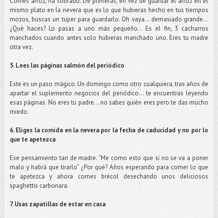
Comes arroz, ha sobrado. De primeras, en vez de guardar el arroz en el
mismo plato en la nevera que es lo que hubieras hecho en tus tiempos
mozos, buscas un tuper para guardarlo. Oh vaya… demasiado grande…
¿Qué haces? Lo pasas a uno más pequeño… Es el fin, 3 cacharros
manchados cuando antes solo hubieras manchado uno. Eres tu madre
otra vez.
5. Lees las páginas salmón del periódico
Este es un paso mágico. Un domingo como otro cualquiera, tras años de
apartar el suplemento negocios del periódico… te encuentras leyendo
esas páginas. No eres tu padre… no sabes quién eres pero te das mucho
miedo.
6. Eliges la comida en la nevera por la fecha de caducidad y no por lo
que te apetezca
Ese pensamiento tan de madre. “Me como esto que si no se va a poner
malo y habrá que tirarlo” ¿Por qué? Años esperando para comer lo que
te apetezca y ahora comes brécol desechando unos deliciosos
spaghettis carbonara.
7. Usas zapatillas de estar en casa