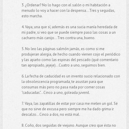
3. ¿Ordenar? No lo hago con el salón o mi habitación a
menudo lo voy a hacer con la despensa...Tres y seguidas,
esto marcha.
4. Vaya, una que sí, además es una sucia manía heredada de
mi padre, si veo que se puede siempre paso las cosas a un
cacharro más canijo...Tres contra una, bueno.
5. No leo las páginas salmón jamás, es como si me
produjeran alergia, de hecho cuando vienen cojo el periódico
y las aparto como las espinas del pescado (qué comentario
tan apropiado, jejeje)...Cuatro a uno, seguimos bien.
6. La fecha de caducidad es un invento sucio relacionado con
la obsolescencia programada, te asustan para que
consumas más pero no pasa nada por comer cosas
"caducadas"...Cinco a uno, goleada juvenil.
7. Vaya, las zapatillas de estar por casa me meten un gol. Sé
que no sirve de excusa pero siempre me ha dado grima ir
descalzo...Cinco a dos, no está mal.
8. Coño, dos seguidas de viejuno. Aunque creo que ésta no