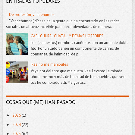
ENTRADAS POPULARES
De profesión, vendehúmos
"Vendehúmos", dícese de la gente que ha encontrado en las redes
sociales un altavoz increíble para decir obviedades de manera...
CARI, CHURRI, CHATA...Y DEMÁS HORRORES
Los (supuestos) nombres cariñosos son un arma de doble
filo. Por un lado tienen un componente de cariño, de
confianza, de intimidad, de p...
Ikea no me manipules
Vaya por delante que me gusta Ikea. Levanto la mirada
ahora mismo y más de la mitad de los muebles que veo
los he comprado allí. Me gusta...
COSAS QUE (ME) HAN PASADO
2026
(1)
►
2024
(22)
►
2023
(67)
►