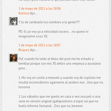
2 de mayo de 2012 a las 18:06
Biónica
dijo...
Y lo de cambiarle los nombres a la gente???
PD: Sí, yo voy ya a velocidad crucero... no quiero ni
imaginarme a los 50.
2 de mayo de 2012 a las 18:07
Rísquez
dijo...
Puf, cuando he leído el título del post me he echado a
temblar porque con mis 30 añitos uno empieza a asustarse
pero...
1. No voy en coche a menudo y cuando voy de copiloto me
resulta incomodísimo agarrarme al asidero ese...Una que no,
toooma.
2. Los sábados que me quedo en casa o veo una peli o una
serie en versión original (gafapastismo a tope) así que no
huelo Informe Semanal...Dos que no, bieeeen.