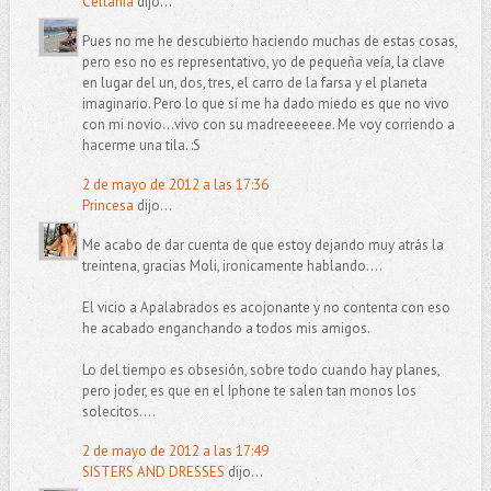
Celtania
dijo...
Pues no me he descubierto haciendo muchas de estas cosas,
pero eso no es representativo, yo de pequeña veía, la clave
en lugar del un, dos, tres, el carro de la farsa y el planeta
imaginario. Pero lo que sí me ha dado miedo es que no vivo
con mi novio...vivo con su madreeeeeee. Me voy corriendo a
hacerme una tila. :S
2 de mayo de 2012 a las 17:36
Princesa
dijo...
Me acabo de dar cuenta de que estoy dejando muy atrás la
treintena, gracias Moli, ironicamente hablando....
El vicio a Apalabrados es acojonante y no contenta con eso
he acabado enganchando a todos mis amigos.
Lo del tiempo es obsesión, sobre todo cuando hay planes,
pero joder, es que en el Iphone te salen tan monos los
solecitos....
2 de mayo de 2012 a las 17:49
SISTERS AND DRESSES
dijo...