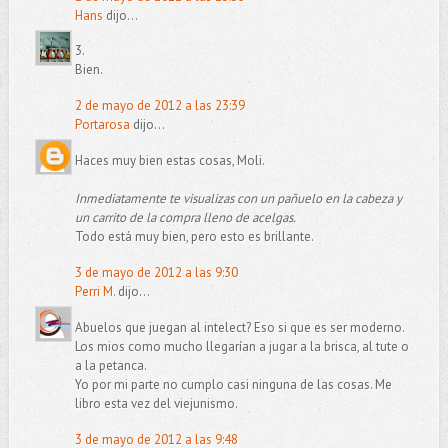
Hans
dijo...
3.
Bien.
2 de mayo de 2012 a las 23:39
Portarosa
dijo...
Haces muy bien estas cosas, Moli.
Inmediatamente te visualizas con un pañuelo en la cabeza y
un carrito de la compra lleno de acelgas.
Todo está muy bien, pero esto es brillante.
3 de mayo de 2012 a las 9:30
Perri M.
dijo...
Abuelos que juegan al intelect? Eso si que es ser moderno.
Los mios como mucho llegarían a jugar a la brisca, al tute o
a la petanca.
Yo por mi parte no cumplo casi ninguna de las cosas. Me
libro esta vez del viejunismo.
3 de mayo de 2012 a las 9:48