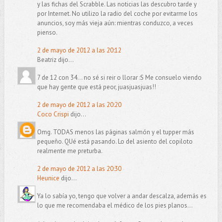
y las fichas del Scrabble. Las noticias las descubro tarde y
por Internet. No utilizo la radio del coche por evitarme los
anuncios, soy más vieja aún: mientras conduzco, a veces
pienso.
2 de mayo de 2012 a las 20:12
Beatriz dijo...
7 de 12 con 34... no sé si reir o llorar :S Me consuelo viendo
que hay gente que está peor, juasjuasjuas!!
2 de mayo de 2012 a las 20:20
Coco Crispi
dijo...
Omg. TODAS menos las páginas salmón y el tupper más
pequeño. QUé está pasando. Lo del asiento del copiloto
realmente me preturba.
2 de mayo de 2012 a las 20:30
Heunice
dijo...
Ya lo sabía yo, tengo que volver a andar descalza, además es
lo que me recomendaba el médico de los pies planos...