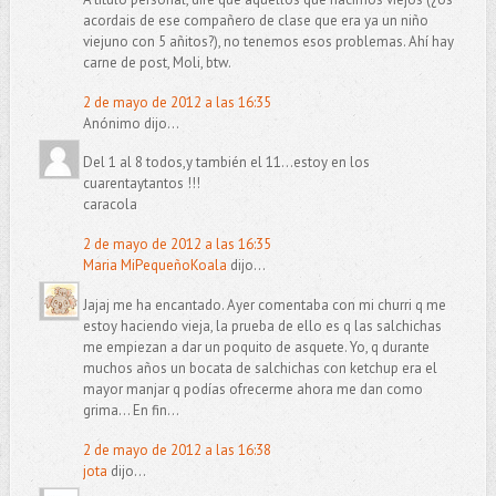
acordais de ese compañero de clase que era ya un niño
viejuno con 5 añitos?), no tenemos esos problemas. Ahí hay
carne de post, Moli, btw.
2 de mayo de 2012 a las 16:35
Anónimo dijo...
Del 1 al 8 todos,y también el 11...estoy en los
cuarentaytantos !!!
caracola
2 de mayo de 2012 a las 16:35
Maria MiPequeñoKoala
dijo...
Jajaj me ha encantado. Ayer comentaba con mi churri q me
estoy haciendo vieja, la prueba de ello es q las salchichas
me empiezan a dar un poquito de asquete. Yo, q durante
muchos años un bocata de salchichas con ketchup era el
mayor manjar q podías ofrecerme ahora me dan como
grima... En fin...
2 de mayo de 2012 a las 16:38
jota
dijo...