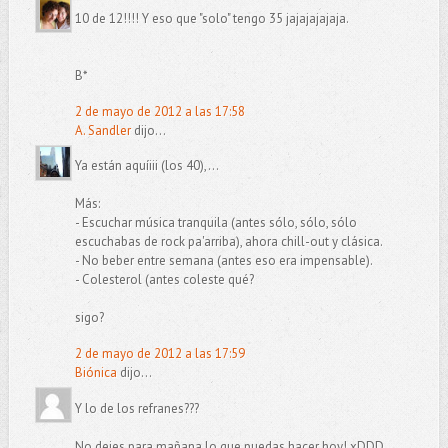
10 de 12!!!! Y eso que "solo" tengo 35 jajajajajaja.
B*
2 de mayo de 2012 a las 17:58
A. Sandler
dijo...
Ya están aquíiii (los 40),...
Más:
- Escuchar música tranquila (antes sólo, sólo, sólo
escuchabas de rock pa'arriba), ahora chill-out y clásica.
- No beber entre semana (antes eso era impensable).
- Colesterol (antes coleste qué?
sigo?
2 de mayo de 2012 a las 17:59
Biónica
dijo...
Y lo de los refranes???
No dejes para mañana lo que puedas hacer hoy! xDDD