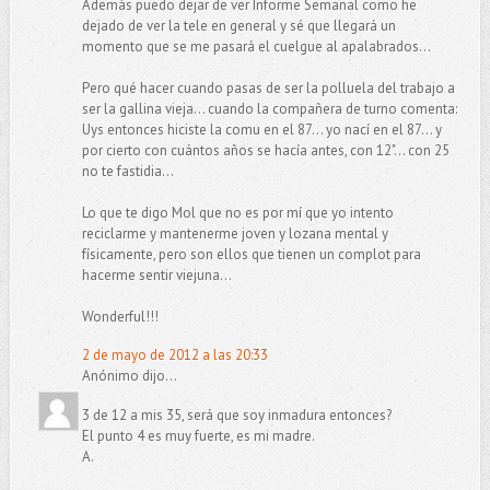
Además puedo dejar de ver Informe Semanal como he
dejado de ver la tele en general y sé que llegará un
momento que se me pasará el cuelgue al apalabrados...
Pero qué hacer cuando pasas de ser la polluela del trabajo a
ser la gallina vieja... cuando la compañera de turno comenta:
Uys entonces hiciste la comu en el 87... yo nací en el 87... y
por cierto con cuántos años se hacía antes, con 12"... con 25
no te fastidia...
Lo que te digo Mol que no es por mí que yo intento
reciclarme y mantenerme joven y lozana mental y
físicamente, pero son ellos que tienen un complot para
hacerme sentir viejuna...
Wonderful!!!
2 de mayo de 2012 a las 20:33
Anónimo dijo...
3 de 12 a mis 35, será que soy inmadura entonces?
El punto 4 es muy fuerte, es mi madre.
A.