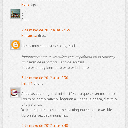
Hans
dijo...
3.
Bien.
2 de mayo de 2012 a las 23:39
Portarosa
dijo...
Haces muy bien estas cosas, Moli.
Inmediatamente te visualizas con un pañuelo en la cabeza y
un carrito de la compra lleno de acelgas.
Todo está muy bien, pero esto es brillante.
3 de mayo de 2012 a las 9:30
Perri M.
dijo...
Abuelos que juegan al intelect? Eso si que es ser moderno.
Los mios como mucho llegarían a jugar a la brisca, al tute o
a la petanca.
Yo por mi parte no cumplo casi ninguna de las cosas. Me
libro esta vez del viejunismo.
3 de mayo de 2012 a las 9:48