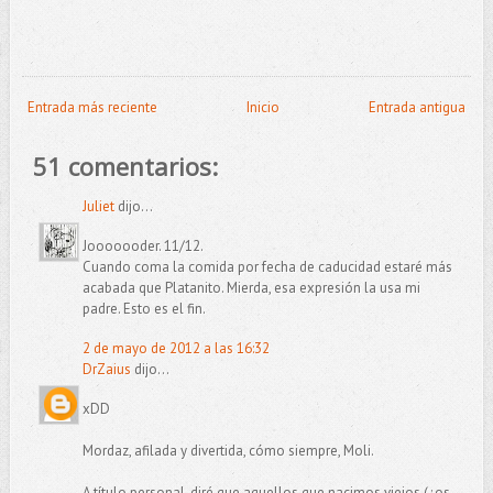
Entrada más reciente
Inicio
Entrada antigua
51 comentarios:
Juliet
dijo...
Jooooooder. 11/12.
Cuando coma la comida por fecha de caducidad estaré más
acabada que Platanito. Mierda, esa expresión la usa mi
padre. Esto es el fin.
2 de mayo de 2012 a las 16:32
DrZaius
dijo...
xDD
Mordaz, afilada y divertida, cómo siempre, Moli.
A título personal, diré que aquellos que nacimos viejos (¿os