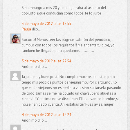
Sin embargo a mis 20 ya me agarraba al asiento del
copiloto, (¡que conducían como locos, te lo juro)
3 de mayo de 2012 a las 17:55
Paula
dijo...
Socorro! Menos leer las páginas salmón del periódico,
cumplo con todos los requisitos!! Me encanta tu blog, yo
también he llegado para quedarme.............
3 de mayo de 2012 a las 22:54
Anónimo dijo...
Ja,ja,ja muy buen post! No cumplo muchos de estos pero
tengo mis propios puntos de viejunismo. Por cierto,moli,lo
que es de viejunos no es pedir la vez sino saltarsela pasando
de todo. Jamas se me ha colado un chaval pero abuelas a
cienes!!! Y encima no se disculpan. Ellas...vamos hombre,si
no.se han dado cuenta. Ah, estabas tú? Pues avisa, mujer!
4 de mayo de 2012 a las 14:24
Anónimo dijo...