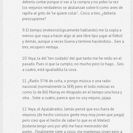
debería contar porque si vas a la compra y no pides la vez
los viejunos verdaderos se abalanzan sobre ti como aves de
rapiña al grito de "se quiere colar"...Cinco a tres, ¿debería
preocuparme?
9. El tiempo (meteorológicamente hablando) me la sopla a
menos que vaya a hacer algo al aire libre tipo jugar al fútbol
y demás, aunque a veces llueva y termine haciéndolo...Seis a
tres, recupero ventaja.
10. Vaya, la del "ten cuidado" del que tanto me he reído en el
pasado. Pues sí que la cumplo, no mucho pero lo hago...Seis
a cuatro, está igualadilla la cosa.
11. ¿Radio 5? Ni de coña, o pongo música o una radio
nacional (normalmente la SER) pero el todo noticias es
como lo de Bill Murray en Atrapado en el tiempo una hora y
otra...Siete a cuatro, parece que no soy viejuno, jajaja.
12. Vaya, el Apalabrados. Jamás pensé que eso fuera de
viejunos (de hecho conozco gente muy muy joven que juega)
pero creo que el hecho de saber lo que es el Intelect
(todavía tengo uno por ahí) me hace merecedor del
punto...Finalmente siete a cinco, me mantengo joven pero a