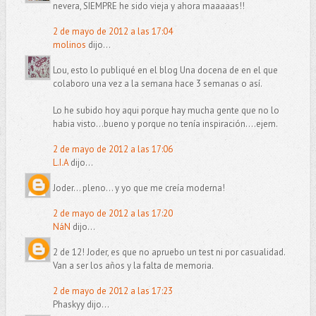
nevera, SIEMPRE he sido vieja y ahora maaaaas!!
2 de mayo de 2012 a las 17:04
molinos
dijo...
Lou, esto lo publiqué en el blog Una docena de en el que
colaboro una vez a la semana hace 3 semanas o así.
Lo he subido hoy aqui porque hay mucha gente que no lo
habia visto...bueno y porque no tenía inspiración....ejem.
2 de mayo de 2012 a las 17:06
L.I.A
dijo...
Joder... pleno... y yo que me creía moderna!
2 de mayo de 2012 a las 17:20
NáN
dijo...
2 de 12! Joder, es que no apruebo un test ni por casualidad.
Van a ser los años y la falta de memoria.
2 de mayo de 2012 a las 17:23
Phaskyy dijo...