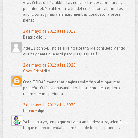
y las fichas del Scrabble. Las noticias las descubro tarde y
por Internet. No utilizo la radio del coche por evitarme los
anuncios, soy más vieja aún: mientras conduzco, a veces
pienso.
2 de mayo de 2012 a las 20:12
Beatriz dijo...
7 de 12 con 34... no sé si reir o llorar :S Me consuelo viendo
que hay gente que está peor, juasjuasjuas!!
2 de mayo de 2012 a las 20:20
Coco Crispi
dijo...
Omg. TODAS menos las páginas salmón y el tupper más
pequeño. QUé está pasando. Lo del asiento del copiloto
realmente me preturba.
2 de mayo de 2012 a las 20:30
Heunice
dijo...
Ya lo sabía yo, tengo que volver a andar descalza, además es
lo que me recomendaba el médico de los pies planos...