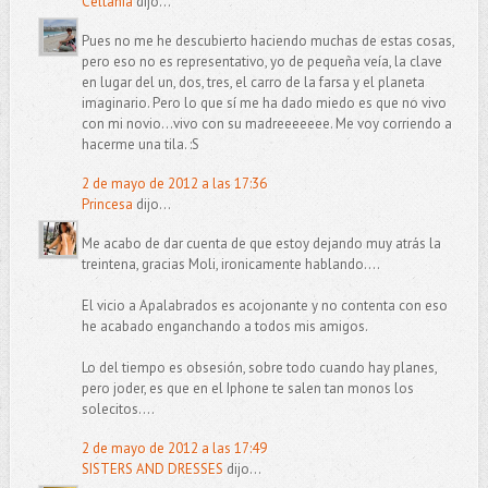
Celtania
dijo...
Pues no me he descubierto haciendo muchas de estas cosas,
pero eso no es representativo, yo de pequeña veía, la clave
en lugar del un, dos, tres, el carro de la farsa y el planeta
imaginario. Pero lo que sí me ha dado miedo es que no vivo
con mi novio...vivo con su madreeeeeee. Me voy corriendo a
hacerme una tila. :S
2 de mayo de 2012 a las 17:36
Princesa
dijo...
Me acabo de dar cuenta de que estoy dejando muy atrás la
treintena, gracias Moli, ironicamente hablando....
El vicio a Apalabrados es acojonante y no contenta con eso
he acabado enganchando a todos mis amigos.
Lo del tiempo es obsesión, sobre todo cuando hay planes,
pero joder, es que en el Iphone te salen tan monos los
solecitos....
2 de mayo de 2012 a las 17:49
SISTERS AND DRESSES
dijo...