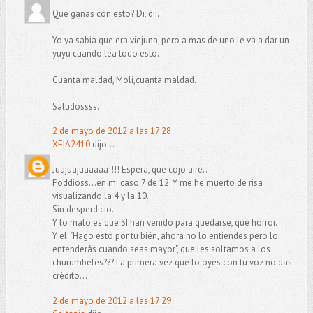
Que ganas con esto? Di, dii.
Yo ya sabia que era viejuna, pero a mas de uno le va a dar un
yuyu cuando lea todo esto.
Cuanta maldad, Moli,cuanta maldad.
Saludossss.
2 de mayo de 2012 a las 17:28
XEIA2410
dijo...
Juajuajuaaaaa!!!! Espera, que cojo aire..
Poddioss...en mi caso 7 de 12. Y me he muerto de risa
visualizando la 4 y la 10.
Sin desperdicio.
Y lo malo es que SI han venido para quedarse, qué horror.
Y el: "Hago esto por tu bién, ahora no lo entiendes pero lo
entenderás cuando seas mayor", que les soltamos a los
churumbeles??? La primera vez que lo oyes con tu voz no das
crédito...
2 de mayo de 2012 a las 17:29