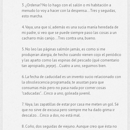
3. ¿Ordenar? No lo hago con el salón o mi habitación a
menudo lo voy a hacer con la despensa...Tres y seguidas,
esto marcha.
4. Vaya, una que sí, además es una sucia manía heredada de
mi padre, si veo que se puede siempre paso las cosas a un
cacharro más canijo...Tres contra una, bueno.
5. No leo las páginas salmón jamás, es como si me
produjeran alergia, de hecho cuando vienen cojo el periódico
y las aparto como las espinas del pescado (qué comentario
tan apropiado, jejeje)...Cuatro a uno, seguimos bien.
6. La fecha de caducidad es un invento sucio relacionado con
la obsolescencia programada, te asustan para que
consumas más pero no pasa nada por comer cosas
"caducadas"...Cinco a uno, goleada juvenil.
7. Vaya, las zapatillas de estar por casa me meten un gol. Sé
que no sirve de excusa pero siempre me ha dado grima ir
descalzo...Cinco a dos, no está mal.
8. Coño, dos seguidas de viejuno. Aunque creo que ésta no