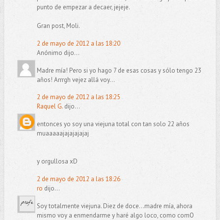
punto de empezar a decaer, jejeje.
Gran post, Moli.
2 de mayo de 2012 a las 18:20
Anónimo dijo...
Madre mía! Pero si yo hago 7 de esas cosas y sólo tengo 23
años! Arrrgh vejez allá voy...
2 de mayo de 2012 a las 18:25
Raquel G.
dijo...
entonces yo soy una viejuna total con tan solo 22 años
muaaaaajajajajajaj
y orgullosa xD
2 de mayo de 2012 a las 18:26
ro
dijo...
Soy totalmente viejuna. Diez de doce...madre mía, ahora
mismo voy a enmendarme y haré algo loco, como comO