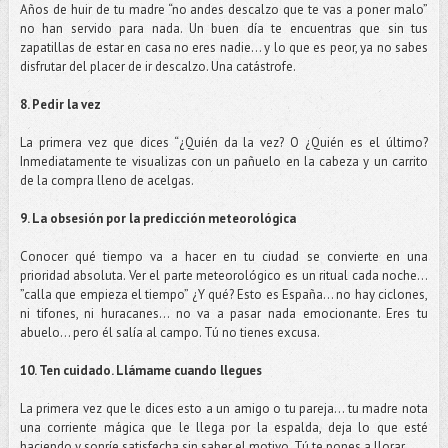
Años de huir de tu madre “no andes descalzo que te vas a poner malo”
no han servido para nada. Un buen día te encuentras que sin tus
zapatillas de estar en casa no eres nadie… y lo que es peor, ya no sabes
disfrutar del placer de ir descalzo. Una catástrofe.
8. Pedir la vez
La primera vez que dices “¿Quién da la vez? O ¿Quién es el último?
Inmediatamente te visualizas con un pañuelo en la cabeza y un carrito
de la compra lleno de acelgas.
9. La obsesión por la predicción meteorológica
Conocer qué tiempo va a hacer en tu ciudad se convierte en una
prioridad absoluta. Ver el parte meteorológico es un ritual cada noche…
”calla que empieza el tiempo” ¿Y qué? Esto es España… no hay ciclones,
ni tifones, ni huracanes… no va a pasar nada emocionante. Eres tu
abuelo… pero él salía al campo. Tú no tienes excusa.
10. Ten cuidado. Llámame cuando llegues
La primera vez que le dices esto a un amigo o tu pareja… tu madre nota
una corriente mágica que le llega por la espalda, deja lo que esté
haciendo y sonríe satisfecha sin saber el motivo. Tú te pones a llorar.