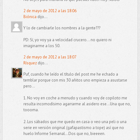
2 de mayo de 2012 a las 18:06
Biónica
dijo...
Y lo de cambiarle los nombres a la gente???
PD: Sí, yo voy ya a velocidad crucero... no quiero ni
imaginarme a los 50.
2 de mayo de 2012 a las 18:07
Rísquez
dijo...
Puf, cuando he leído el título del post me he echado a
temblar porque con mis 30 añitos uno empieza a asustarse
pero...
1. No voy en coche a menudo y cuando voy de copiloto me
resulta incomodísimo agarrarme al asidero ese...Una que no,
toooma.
2. Los sábados que me quedo en casa o veo una peli o una
serie en versión original (gafapastismo a tope) así que no
huelo Informe Semanal...Dos que no, bieeeen.