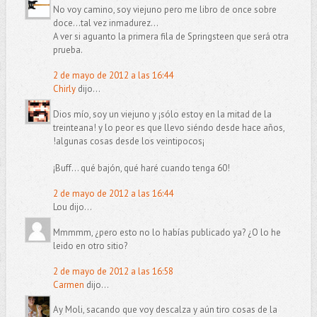
No voy camino, soy viejuno pero me libro de once sobre
doce...tal vez inmadurez...
A ver si aguanto la primera fila de Springsteen que será otra
prueba.
2 de mayo de 2012 a las 16:44
Chirly
dijo...
Dios mío, soy un viejuno y ¡sólo estoy en la mitad de la
treinteana! y lo peor es que llevo siéndo desde hace años,
!algunas cosas desde los veintipocos¡
¡Buff... qué bajón, qué haré cuando tenga 60!
2 de mayo de 2012 a las 16:44
Lou dijo...
Mmmmm, ¿pero esto no lo habías publicado ya? ¿O lo he
leido en otro sitio?
2 de mayo de 2012 a las 16:58
Carmen
dijo...
Ay Moli, sacando que voy descalza y aún tiro cosas de la