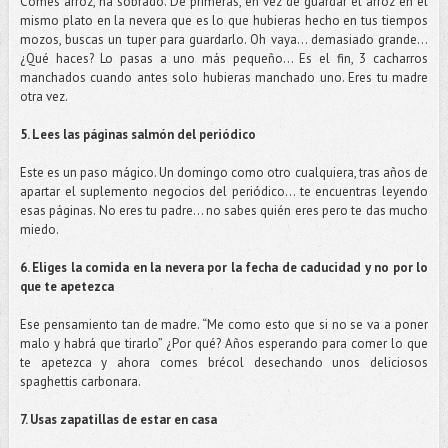
Comes arroz, ha sobrado. De primeras, en vez de guardar el arroz en el
mismo plato en la nevera que es lo que hubieras hecho en tus tiempos
mozos, buscas un tuper para guardarlo. Oh vaya… demasiado grande…
¿Qué haces? Lo pasas a uno más pequeño… Es el fin, 3 cacharros
manchados cuando antes solo hubieras manchado uno. Eres tu madre
otra vez.
5. Lees las páginas salmón del periódico
Este es un paso mágico. Un domingo como otro cualquiera, tras años de
apartar el suplemento negocios del periódico… te encuentras leyendo
esas páginas. No eres tu padre… no sabes quién eres pero te das mucho
miedo.
6. Eliges la comida en la nevera por la fecha de caducidad y no por lo
que te apetezca
Ese pensamiento tan de madre. “Me como esto que si no se va a poner
malo y habrá que tirarlo” ¿Por qué? Años esperando para comer lo que
te apetezca y ahora comes brécol desechando unos deliciosos
spaghettis carbonara.
7. Usas zapatillas de estar en casa