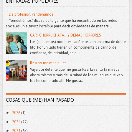
ENTRADAS POPULARES
De profesión, vendehúmos
"Vendehúmos", dícese de la gente que ha encontrado en las redes
sociales un altavoz increíble para decir obviedades de manera...
CARI, CHURRI, CHATA...Y DEMÁS HORRORES
Los (supuestos) nombres cariñosos son un arma de doble
filo. Por un lado tienen un componente de cariño, de
confianza, de intimidad, de p...
Ikea no me manipules
Vaya por delante que me gusta Ikea. Levanto la mirada
ahora mismo y más de la mitad de los muebles que veo
los he comprado allí. Me gusta...
COSAS QUE (ME) HAN PASADO
2026
(1)
►
2024
(22)
►
2023
(67)
►