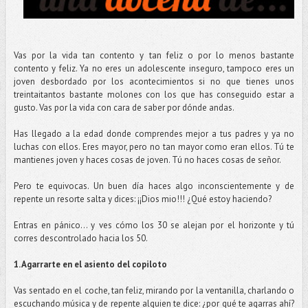
Vas por la vida tan contento y tan feliz o por lo menos bastante
contento y feliz. Ya no eres un adolescente inseguro, tampoco eres un
joven desbordado por los acontecimientos si no que tienes unos
treintaitantos bastante molones con los que has conseguido estar a
gusto. Vas por la vida con cara de saber por dónde andas.
Has llegado a la edad donde comprendes mejor a tus padres y ya no
luchas con ellos. Eres mayor, pero no tan mayor como eran ellos. Tú te
mantienes joven y haces cosas de joven. Tú no haces cosas de señor.
Pero te equivocas. Un buen día haces algo inconscientemente y de
repente un resorte salta y dices: ¡¡Dios mio!!! ¿Qué estoy haciendo?
Entras en pánico… y ves cómo los 30 se alejan por el horizonte y tú
corres descontrolado hacia los 50.
1. Agarrarte en el asiento del copiloto
Vas sentado en el coche, tan feliz, mirando por la ventanilla, charlando o
escuchando música y de repente alguien te dice: ¿por qué te agarras ahí?