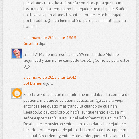
pantalones rotos, hasta dormía con ellos para que no me
los tirara. Y esta semana no he dejado que mi hija de 8 años
no lleve sus pantalones favoritos porque se le han rajado
por la rodilla. Queda bien molón...pero ¡es mi hija!!! ¡¡¡¡para
llorar!!!
2 de mayo de 2012 a las 19:19
Griselda
dijo...
¡9 de 12! Madre mía, eso es un 75% en el índice Moli de
viejunidad y aun no he cumplido los 31. ¿Cómo se para esto?
O_o
2 de mayo de 2012 a las 19:42
Sol Elarien
dijo...
Pido la vez desde que mi madre me mandaba a la compra de
pequeña, me parece de buena educación. Quizás era vieja
entonces. Me quedo más tranquila cuando sé que han
llegado. Lo del copiloto lo hacía, aunque tengo excusa: mi
señor esposo tenía la aguja del velocímetro fija en los 200.
Desde que se pusieron serios con los radares he dejado de
hacerlo porque ejerzo de piloto. El tamaño de los tupper me
da igual. No ordeno y, entre el desorden, pierdo las zapatillas