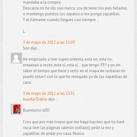
mandaba a la compra.
Descalza no he ido casi nunca, soy de tener los pies helados,
o mantengo puestos los zapatos o me pongo zapatillas.
Y el llámame cuando llegues casi siempre...
L.
3 de mayo de 2012 a las 15:03
Son dijo...
He empezado a leer supercontenta, esta no, esta no,
estaaaaa a veces, esta sí, esta sí,.. que tengo 33!! y yo sin
saber el tiempo que hace y verlo en el mapa de isobaras no
puedo estar!! con lo que he renegado yo de las zapatillas de
casa..
3 de mayo de 2012 a las 15:31
JuanRa Diablo
dijo...
Buenísimo xDD
Creo que por más mayor que me haga hay tres que no haré
nuca: leer las páginas salmón (rollazo), pedir la vez y
zapatillas de andar por casa. Nunca.