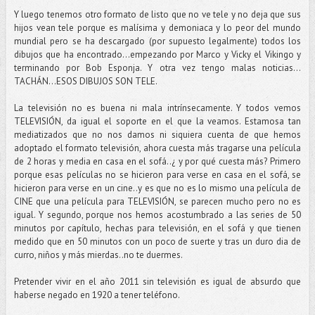
Y luego tenemos otro formato de listo que no ve tele y no deja que sus
hijos vean tele porque es malísima y demoniaca y lo peor del mundo
mundial pero se ha descargado (por supuesto legalmente) todos los
dibujos que ha encontrado...empezando por Marco y Vicky el Vikingo y
terminando por Bob Esponja. Y otra vez tengo malas noticias…
TACHÁN...ESOS DIBUJOS SON TELE.
La televisión no es buena ni mala intrínsecamente. Y todos vemos
TELEVISIÓN, da igual el soporte en el que la veamos. Estamosa tan
mediatizados que no nos damos ni siquiera cuenta de que hemos
adoptado el formato televisión, ahora cuesta más tragarse una película
de 2 horas y media en casa en el sofá..¿ y por qué cuesta más? Primero
porque esas películas no se hicieron para verse en casa en el sofá, se
hicieron para verse en un cine..y es que no es lo mismo una película de
CINE que una película para TELEVISIÓN, se parecen mucho pero no es
igual. Y segundo, porque nos hemos acostumbrado a las series de 50
minutos por capítulo, hechas para televisión, en el sofá y que tienen
medido que en 50 minutos con un poco de suerte y tras un duro dia de
curro, niños y más mierdas..no te duermes.
Pretender vivir en el año 2011 sin televisión es igual de absurdo que
haberse negado en 1920 a tener teléfono.