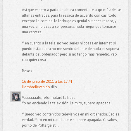
Asi que espero a partir de ahora comentarte algo más: de las
últimas entradas, para la resaca de acuerdo con casi todo
excepto la comida, la lechuga es genial si tienes resaca, y
una vez empiezas a ser persona, nada mejor que tomarse
una cerveza.
Y en cuanto a la tele, no veo series ni cosas en internet, si
puedo estar fuera no me siento delante de nada, ni siquiera
delante del ordenador, pero si no tengo más remedio, veo
cualquier cosa
Besos
16 de junio de 2011 a las 17:41
HombreRevenido
dijo...
Vaaaaaaale, reformularé la frase:
Yo no enciendo la televisión. La miro, sí, pero apagada.
Y luego veo contenidos televisivos en mi ordenador. Eso es
verdad. Pero en mi casa la tele siempre apagada. Ya sabes,
por lo de Poltergeist...