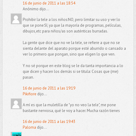
16 de junio de 2011 a las 18:54
Anónimo dijo...
Prohibir la tele a los niños:NO, pero limitar su uso y ver lo
que se pone:SI, ya que la mayoría de programas, películas,
dibujos,etc para niños/as son auténticas burradas.
La gente que dice que no ve la tele, se refiere a que no se
sienta delante del aparato porque esté aburrido o cansado a
ver lo primero que pongan, sino que eligen lo que ven.
Y no sé porque en este blog se le da tanta importancia a lo
que dicen y hacen los demás si se titula: Cosas que (me)
pasan.
16 de junio de 2011 a las 19:19
Pikifiore
dijo...
A mí es que la muletilla de "yo no veo la tele", me pone
bastante nerviosa, qué le voy a hacer. Mucha razón tienes
16 de junio de 2011 a las 19:43
Paloma
dijo...