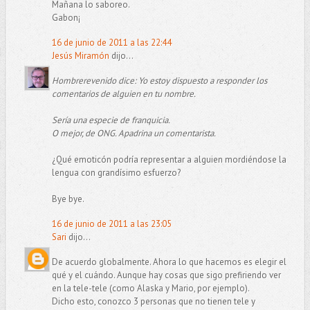
Mañana lo saboreo.
Gabon¡
16 de junio de 2011 a las 22:44
Jesús Miramón
dijo...
Hombrerevenido dice: Yo estoy dispuesto a responder los
comentarios de alguien en tu nombre.
Sería una especie de franquicia.
O mejor, de ONG. Apadrina un comentarista.
¿Qué emoticón podría representar a alguien mordiéndose la
lengua con grandísimo esfuerzo?
Bye bye.
16 de junio de 2011 a las 23:05
Sari
dijo...
De acuerdo globalmente. Ahora lo que hacemos es elegir el
qué y el cuándo. Aunque hay cosas que sigo prefiriendo ver
en la tele-tele (como Alaska y Mario, por ejemplo).
Dicho esto, conozco 3 personas que no tienen tele y