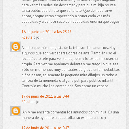
para ver más series sin descargar y para que mi hija no vea
tanta publicidad el rato que ve la tele. Que de nada sirve
ahora, porque están empezando a poner cada vez más
publicidad y a dar por saco con publicidad encima que pagas.
16 de junio de 2011 a las 23:27
Rósula
dijo...
A mí lo que más me gusta de la tele son los anuncios. Hay
algunos que son verdaderas obras de arte. También uso el
receptáculo tele para ver series, pelis y fotos de mi cosecha
propia. Rara vez me apalanco delante y me trago lo que sea.
Sólo en momentos muy puntuales de grave enfermedad. Los
niños pasan, solamente la pequeña mira dibujos un ratito a
la hora de la merienda o alguna peli para público infantil.
Controlo mucho los contenidos. Soy como un censor.
17 de junio de 2011 a las 0:44
Rósula
dijo...
¡Ah, y me encanta comentar los anuncios con mi hija! Es una
manera de ayudarle a desarrollar su espíritu crítico ;)
17 de junio de 2011 a las 0:47