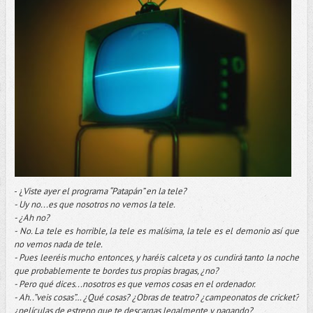
- ¿
Viste ayer el programa “Patapán” en la tele?
- Uy no...es que nosotros no vemos la tele.
- ¿Ah no?
- No. La tele es horrible, la tele es malísima, la tele es el demonio así que
no vemos nada de tele.
- Pues leeréis mucho entonces, y haréis calceta y os cundirá tanto la noche
que probablemente te bordes tus propias bragas, ¿no?
- Pero qué dices...nosotros es que vemos cosas en el ordenador.
- Ah..”veis cosas”… ¿Qué cosas? ¿Obras de teatro? ¿campeonatos de cricket?
¿películas de estreno que te descargas legalmente y pagando?