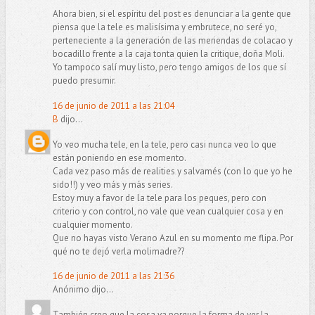
Ahora bien, si el espíritu del post es denunciar a la gente que
piensa que la tele es malisísima y embrutece, no seré yo,
perteneciente a la generación de las meriendas de colacao y
bocadillo frente a la caja tonta quien la critique, doña Moli.
Yo tampoco salí muy listo, pero tengo amigos de los que sí
puedo presumir.
16 de junio de 2011 a las 21:04
B
dijo...
Yo veo mucha tele, en la tele, pero casi nunca veo lo que
están poniendo en ese momento.
Cada vez paso más de realities y salvamés (con lo que yo he
sido!!) y veo más y más series.
Estoy muy a favor de la tele para los peques, pero con
criterio y con control, no vale que vean cualquier cosa y en
cualquier momento.
Que no hayas visto Verano Azul en su momento me flipa. Por
qué no te dejó verla molimadre??
16 de junio de 2011 a las 21:36
Anónimo dijo...
También creo que la cosa va porque la forma de ver la