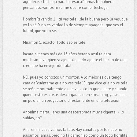
agradece. ¿ lechuga para la resaca? Jamás lo hubiera
pensando..vamos ni se me ocurre comer lechuga.
HombreRevenido 1...tú ves tele...de la buena pero la ves, que
yo lo sé. Y no es verdad lo de siempre apagada..que ves el
futbol, que yo lo sé.
Miramón 1, exacto. Todo eso es tele.
Incara, si tienes más de 13 años Verano azul te dará
muchísima vergüenza ajena, dejando aparte el hecho de que
creo que ha envejecido fatal.
ND, pues yo conozco un montón. A lo mejor es que tengo
cara de "cuéntame que no ves tele". El que dice que no ve tele
se refiere normalmente a que ve solo lo que quiere y cuando
quiere, esto es cosas descargadas o en streaming, ya sea en
un pc o en un proyector o directamente en una televisión.
Anónima Marta...eres una descerebrada muy exigente..¿ lo
sabías, no?
Ana, en mi casa vemos la tele. Hay canales por los que no
pasamos jamás, pero no la demonizo como un todo horrible