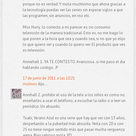
porque no es verdad. Y mola muchísimo que ahora gracias a
la tecnología puedas ver las series sin esperar siglos a que
las programen, sin anuncios, en vso etc.
Miss Hurry..lo correcto a mi parecer es: no consumo
televisión de la manera tradicional. Esto es, no me trago lo
que ponen a la hora que sea y cuando sea, si no que yo elijo
lo que quiero ver y cuando lo quiero ver. El producto que ves
es televisión.
Anniehall 1..YA TE CONTESTO. Avariciosa..si me paso el dia
hablando contigo..:P
17 de junio de 2011 a las 10:21
molinos
dijo...
Annihall 2..prohibir el uso de la tele a los niños es como no
enseñarles a usar el teléfono, a escuchar la radio o a leer un
periódico. Un absurdo.
Txabi, Verano Azul es una serie que hay que ver con 13 años,
despertando a la pubertad más absurda. Verla con 20 o con
25 no tiene ningun sentido más que pasar mucha verguenza
ajena. Rojo rabioso mola. XD