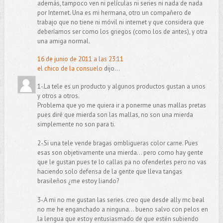
además, tampoco ven ni películas ni series ni nada de nada
por Internet. Una es mi hermana, otro un compañero de
trabajo que no tiene ni móvil ni internet y que considera que
deberíamos ser como los griegos (como los de antes), y otra
una amiga normal.
16 de junio de 2011 a las 23:11
el chico de la consuelo
dijo...
1-.La tele es un producto y algunos productos gustan a unos
y otros a otros.
Problema que yo me quiera ir a ponerme unas mallas pretas
pues diré que mierda son las mallas, no son una mierda
simplemente no son para ti.
2-.Si una tele vende bragas ombligueras color carne. Pues
esas son objetivamente una mierda... pero como hay gente
que le gustan pues te lo callas pa no ofenderles pero no vas
haciendo solo defensa de la gente que lleva tangas
brasileños ¿me estoy liando?
3-.A mi no me gustan las series. creo que desde ally mc beal
no me he enganchado a ninguna... bueno salvo con pelos en
la lengua que estoy entusiasmado de que estén subiendo