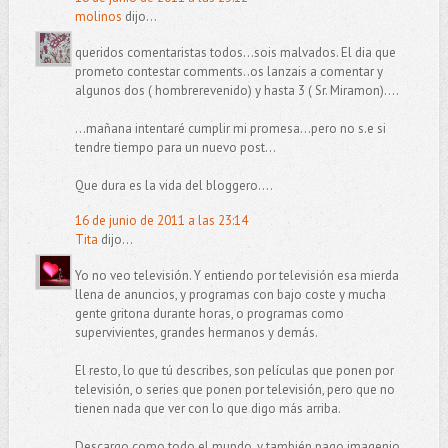
molinos
dijo...
queridos comentaristas todos...sois malvados. El dia que
prometo contestar comments..os lanzais a comentar y
algunos dos ( hombrerevenido) y hasta 3 ( Sr. Miramon)....
...mañana intentaré cumplir mi promesa...pero no s.e si
tendre tiempo para un nuevo post...
Que dura es la vida del bloggero....
16 de junio de 2011 a las 23:14
Tita
dijo...
Yo no veo televisión. Y entiendo por televisión esa mierda
llena de anuncios, y programas con bajo coste y mucha
gente gritona durante horas, o programas como
supervivientes, grandes hermanos y demás.
El resto, lo que tú describes, son películas que ponen por
televisión, o series que ponen por televisión, pero que no
tienen nada que ver con lo que digo más arriba.
Descargo como todo el mundo, y también pago imagenio