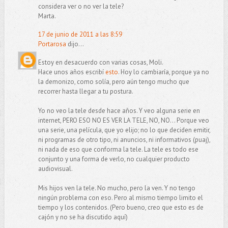
considera ver o no ver la tele?
Marta.
17 de junio de 2011 a las 8:59
Portarosa
dijo...
Estoy en desacuerdo con varias cosas, Moli.
Hace unos años escribí
esto
. Hoy lo cambiaría, porque ya no
la demonizo, como solía, pero aún tengo mucho que
recorrer hasta llegar a tu postura.
Yo no veo la tele desde hace años. Y veo alguna serie en
internet, PERO ESO NO ES VER LA TELE, NO, NO... Porque veo
una serie, una película, que yo elijo; no lo que deciden emitir,
ni programas de otro tipo, ni anuncios, ni informativos (puaj),
ni nada de eso que conforma la tele. La tele es todo ese
conjunto y una forma de verlo, no cualquier producto
audiovisual.
Mis hijos ven la tele. No mucho, pero la ven. Y no tengo
ningún problema con eso. Pero al mismo tiempo limito el
tiempo y los contenidos. (Pero bueno, creo que esto es de
cajón y no se ha discutido aquí)