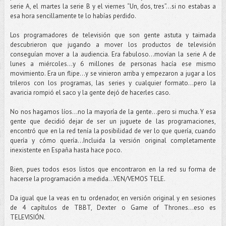
serie A, el martes la serie B y el viernes “Un, dos, tres”…si no estabas a
esa hora sencillamente te lo habías perdido.
Los programadores de televisión que son gente astuta y taimada
descubrieron que jugando a mover los productos de televisión
conseguían mover a la audiencia. Era fabuloso…movían la serie A de
lunes a miércoles...y 6 millones de personas hacía ese mismo
movimiento. Era un flipe...y se vinieron arriba y empezaron a jugar a los
trileros con los programas, las series y cualquier formato…pero la
avaricia rompió el saco y la gente dejó de hacerles caso.
No nos hagamos líos...no la mayoría de la gente...pero si mucha. Y esa
gente que decidió dejar de ser un juguete de las programaciones,
encontró que en la red tenía la posibilidad de ver lo que quería, cuando
quería y cómo quería...Incluida la versión original completamente
inexistente en España hasta hace poco.
Bien, pues todos esos listos que encontraron en la red su forma de
hacerse la programación a medida…VEN/VEMOS TELE.
Da igual que la veas en tu ordenador, en versión original y en sesiones
de 4 capítulos de TBBT, Dexter o Game of Thrones…eso es
TELEVISIÓN.