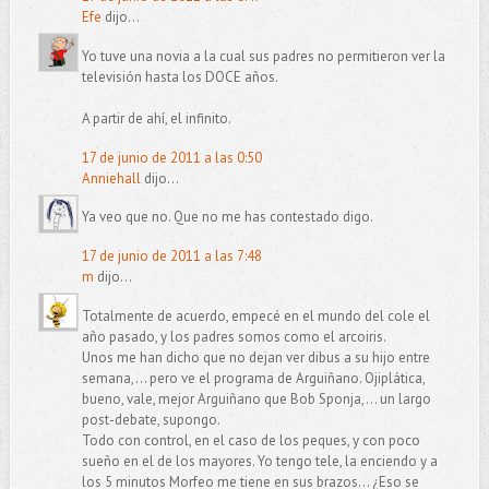
Efe
dijo...
Yo tuve una novia a la cual sus padres no permitieron ver la
televisión hasta los DOCE años.
A partir de ahí, el infinito.
17 de junio de 2011 a las 0:50
Anniehall
dijo...
Ya veo que no. Que no me has contestado digo.
17 de junio de 2011 a las 7:48
m
dijo...
Totalmente de acuerdo, empecé en el mundo del cole el
año pasado, y los padres somos como el arcoiris.
Unos me han dicho que no dejan ver dibus a su hijo entre
semana,... pero ve el programa de Arguiñano. Ojiplática,
bueno, vale, mejor Arguiñano que Bob Sponja,... un largo
post-debate, supongo.
Todo con control, en el caso de los peques, y con poco
sueño en el de los mayores. Yo tengo tele, la enciendo y a
los 5 minutos Morfeo me tiene en sus brazos... ¿Eso se