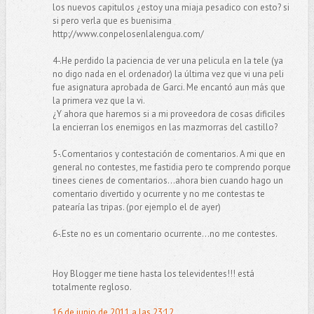
los nuevos capitulos ¿estoy una miaja pesadico con esto? si
si pero verla que es buenisima
http://www.conpelosenlalengua.com/
4-.He perdido la paciencia de ver una pelicula en la tele (ya
no digo nada en el ordenador) la última vez que vi una peli
fue asignatura aprobada de Garci. Me encantó aun más que
la primera vez que la vi.
¿Y ahora que haremos si a mi proveedora de cosas dificiles
la encierran los enemigos en las mazmorras del castillo?
5-.Comentarios y contestación de comentarios. A mi que en
general no contestes, me fastidia pero te comprendo porque
tinees cienes de comentarios...ahora bien cuando hago un
comentario divertido y ocurrente y no me contestas te
patearía las tripas. (por ejemplo el de ayer)
6-.Este no es un comentario ocurrente...no me contestes.
Hoy Blogger me tiene hasta los televidentes!!! está
totalmente regloso.
16 de junio de 2011 a las 23:12