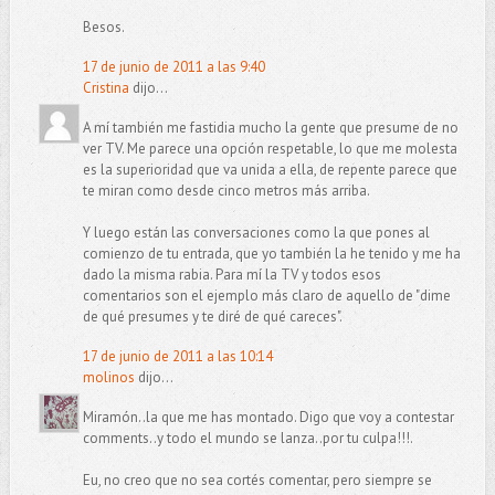
Besos.
17 de junio de 2011 a las 9:40
Cristina
dijo...
A mí también me fastidia mucho la gente que presume de no
ver TV. Me parece una opción respetable, lo que me molesta
es la superioridad que va unida a ella, de repente parece que
te miran como desde cinco metros más arriba.
Y luego están las conversaciones como la que pones al
comienzo de tu entrada, que yo también la he tenido y me ha
dado la misma rabia. Para mí la TV y todos esos
comentarios son el ejemplo más claro de aquello de "dime
de qué presumes y te diré de qué careces".
17 de junio de 2011 a las 10:14
molinos
dijo...
Miramón..la que me has montado. Digo que voy a contestar
comments..y todo el mundo se lanza..por tu culpa!!!.
Eu, no creo que no sea cortés comentar, pero siempre se