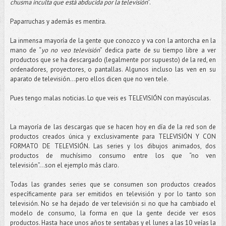
chusma inculta que está abducida por la televisión
”.
Paparruchas y además es mentira.
La inmensa mayoría de la gente que conozco y va con la antorcha en la
mano de “
yo no veo televisión
” dedica parte de su tiempo libre a ver
productos que se ha descargado (legalmente por supuesto) de la red, en
ordenadores, proyectores, o pantallas. Algunos incluso las ven en su
aparato de televisión...pero ellos dicen que no ven tele.
Pues tengo malas noticias. Lo que veis es TELEVISIÓN con mayúsculas.
La mayoría de las descargas que se hacen hoy en día de la red son de
productos creados única y exclusivamente para TELEVISIÓN Y CON
FORMATO DE TELEVISIÓN. Las series y los dibujos animados, dos
productos de muchísimo consumo entre los que “no ven
televisión”...son el ejemplo más claro.
Todas las grandes series que se consumen son productos creados
específicamente para ser emitidos en televisión y por lo tanto son
televisión. No se ha dejado de ver televisión si no que ha cambiado el
modelo de consumo, la forma en que la gente decide ver esos
productos. Hasta hace unos años te sentabas y el lunes a las 10 veías la