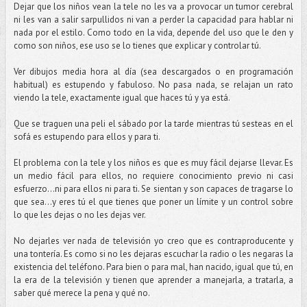
Dejar que los niños vean la tele no les va a provocar un tumor cerebral
ni les van a salir sarpullidos ni van a perder la capacidad para hablar ni
nada por el estilo. Como todo en la vida, depende del uso que le den y
como son niños, ese uso se lo tienes que explicar y controlar tú.
Ver dibujos media hora al día (sea descargados o en programación
habitual) es estupendo y fabuloso. No pasa nada, se relajan un rato
viendo la tele, exactamente igual que haces tú y ya está.
Que se traguen una peli el sábado por la tarde mientras tú sesteas en el
sofá es estupendo para ellos y para ti.
El problema con la tele y los niños es que es muy fácil dejarse llevar. Es
un medio fácil para ellos, no requiere conocimiento previo ni casi
esfuerzo...ni para ellos ni para ti. Se sientan y son capaces de tragarse lo
que sea…y eres tú el que tienes que poner un límite y un control sobre
lo que les dejas o no les dejas ver.
No dejarles ver nada de televisión yo creo que es contraproducente y
una tontería. Es como si no les dejaras escuchar la radio o les negaras la
existencia del teléfono. Para bien o para mal, han nacido, igual que tú, en
la era de la televisión y tienen que aprender a manejarla, a tratarla, a
saber qué merece la pena y qué no.