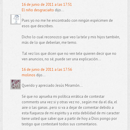
16 de junio de 2011 a las 17:51
El niño desgraciaíto
dijo...
Pues yo no me he encontrado con ningún espécimen de
esos que describes.
Dicho lo cual reconozco que veo la tele y mis hijos también,
más de lo que deberían, me temo.
Tal vez los que dicen que no ven tele quieren decir que no
ven anuncios, no sé, puede ser una explicación...
16 de junio de 2011 a las 17:56
molinos
dijo...
Querido y apreciado Jesús Miramón...
Sé que no aprueba mi política errática de contestar
comments una vez si y otras vez no , según me da el día, el
aire o las ganas..pero si va a dejar de comentar debido a
esta flaqueza de mi espiritu y a esta debilidad de mi caracter
tiene usted que saber que a partir de hoy a Dios pongo por
testigo que contestaré todos sus comentarios.