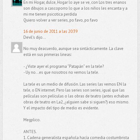
En mi Hogar, dulce, Hogar lo aye se ve, con Los tres enanos
son dibujos a cascoporro lo que a los niños les encanta y a
mi me tienen psicotica perdida
Quiero volver a ver series, po favo, po favo
16 de junio de 2011 a las 20:39
Devil's dijo...
No muy deacuerdo, aunque sea sintácticamente. La clave
está en sus primeras lineas:
- ¿Viste ayer el programa “Patapán” en la tele?
- Uy no...es que nosotros no vemos la tele.
La tele es un medio de difusión. Las series las vemos EN la
tele, o EN internet. Pero las series son series, igual que las
películas son películas o las obras de teatro (antes echaban
obras de teatro en La2, ¿alguien sabe si siguen?) eso mismo.
Y el impacto del tipo de medio es evidente.
Megplico.
ANTES.
1. Cadena generalista española hacía comedia costumbrista