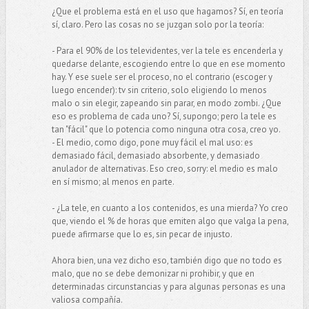
¿Que el problema está en el uso que hagamos? Sí, en teoría
sí, claro. Pero las cosas no se juzgan solo por la teoría:
- Para el 90% de los televidentes, ver la tele es encenderla y
quedarse delante, escogiendo entre lo que en ese momento
hay. Y ese suele ser el proceso, no el contrario (escoger y
luego encender): tv sin criterio, solo eligiendo lo menos
malo o sin elegir, zapeando sin parar, en modo zombi. ¿Que
eso es problema de cada uno? Sí, supongo; pero la tele es
tan "fácil" que lo potencia como ninguna otra cosa, creo yo.
- El medio, como digo, pone muy fácil el mal uso: es
demasiado fácil, demasiado absorbente, y demasiado
anulador de alternativas. Eso creo, sorry: el medio es malo
en sí mismo; al menos en parte.
- ¿La tele, en cuanto a los contenidos, es una mierda? Yo creo
que, viendo el % de horas que emiten algo que valga la pena,
puede afirmarse que lo es, sin pecar de injusto.
Ahora bien, una vez dicho eso, también digo que no todo es
malo, que no se debe demonizar ni prohibir, y que en
determinadas circunstancias y para algunas personas es una
valiosa compañía.