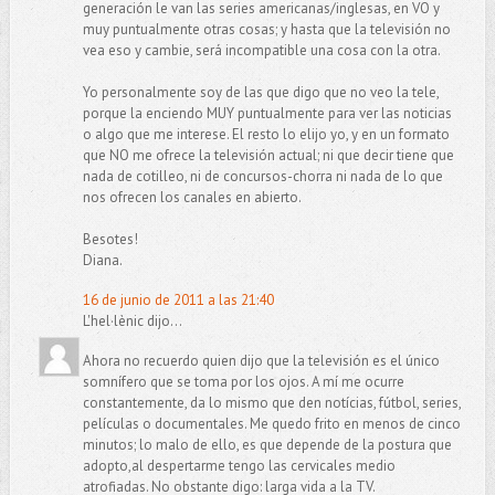
generación le van las series americanas/inglesas, en VO y
muy puntualmente otras cosas; y hasta que la televisión no
vea eso y cambie, será incompatible una cosa con la otra.
Yo personalmente soy de las que digo que no veo la tele,
porque la enciendo MUY puntualmente para ver las noticias
o algo que me interese. El resto lo elijo yo, y en un formato
que NO me ofrece la televisión actual; ni que decir tiene que
nada de cotilleo, ni de concursos-chorra ni nada de lo que
nos ofrecen los canales en abierto.
Besotes!
Diana.
16 de junio de 2011 a las 21:40
L'hel·lènic dijo...
Ahora no recuerdo quien dijo que la televisión es el único
somnífero que se toma por los ojos. A mí me ocurre
constantemente, da lo mismo que den notícias, fútbol, series,
películas o documentales. Me quedo frito en menos de cinco
minutos; lo malo de ello, es que depende de la postura que
adopto,al despertarme tengo las cervicales medio
atrofiadas. No obstante digo: larga vida a la TV.