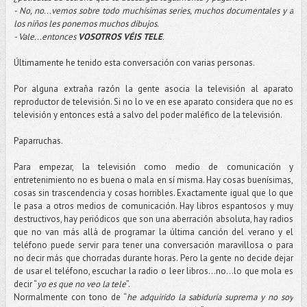
- No, no...vemos sobre todo muchísimas series, muchos documentales y a
los niños les ponemos muchos dibujos.
- Vale...entonces
VOSOTROS VÉIS TELE
.
Últimamente he tenido esta conversación con varias personas.
Por alguna extraña razón la gente asocia la televisión al aparato
reproductor de televisión. Si no lo ve en ese aparato considera que no es
televisión y entonces está a salvo del poder maléfico de la televisión.
Paparruchas.
Para empezar, la televisión como medio de comunicación y
entretenimiento no es buena o mala en sí misma. Hay cosas buenísimas,
cosas sin trascendencia y cosas horribles. Exactamente igual que lo que
le pasa a otros medios de comunicación. Hay libros espantosos y muy
destructivos, hay periódicos que son una aberración absoluta, hay radios
que no van más allá de programar la última canción del verano y el
teléfono puede servir para tener una conversación maravillosa o para
no decir más que chorradas durante horas. Pero la gente no decide dejar
de usar el teléfono, escuchar la radio o leer libros…no...lo que mola es
decir “
yo es que no veo la tele
”.
Normalmente con tono de “
he adquirido la sabiduría suprema y no soy