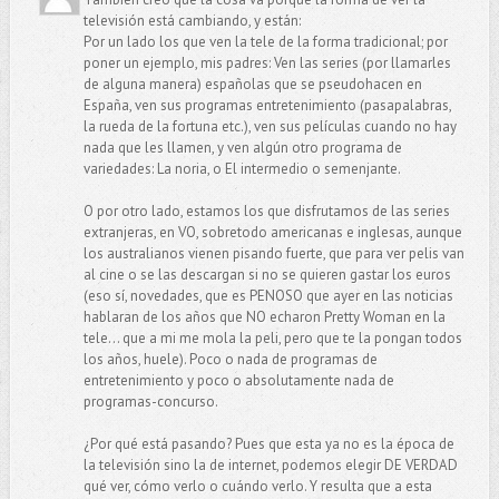
televisión está cambiando, y están:
Por un lado los que ven la tele de la forma tradicional; por
poner un ejemplo, mis padres: Ven las series (por llamarles
de alguna manera) españolas que se pseudohacen en
España, ven sus programas entretenimiento (pasapalabras,
la rueda de la fortuna etc.), ven sus películas cuando no hay
nada que les llamen, y ven algún otro programa de
variedades: La noria, o El intermedio o semenjante.
O por otro lado, estamos los que disfrutamos de las series
extranjeras, en VO, sobretodo americanas e inglesas, aunque
los australianos vienen pisando fuerte, que para ver pelis van
al cine o se las descargan si no se quieren gastar los euros
(eso sí, novedades, que es PENOSO que ayer en las noticias
hablaran de los años que NO echaron Pretty Woman en la
tele... que a mi me mola la peli, pero que te la pongan todos
los años, huele). Poco o nada de programas de
entretenimiento y poco o absolutamente nada de
programas-concurso.
¿Por qué está pasando? Pues que esta ya no es la época de
la televisión sino la de internet, podemos elegir DE VERDAD
qué ver, cómo verlo o cuándo verlo. Y resulta que a esta