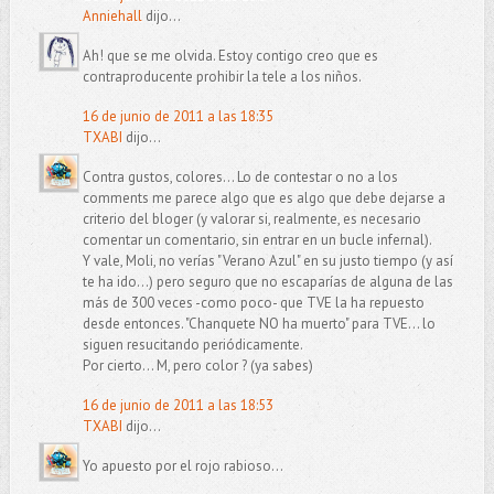
Anniehall
dijo...
Ah! que se me olvida. Estoy contigo creo que es
contraproducente prohibir la tele a los niños.
16 de junio de 2011 a las 18:35
TXABI
dijo...
Contra gustos, colores... Lo de contestar o no a los
comments me parece algo que es algo que debe dejarse a
criterio del bloger (y valorar si, realmente, es necesario
comentar un comentario, sin entrar en un bucle infernal).
Y vale, Moli, no verías "Verano Azul" en su justo tiempo (y así
te ha ido...) pero seguro que no escaparías de alguna de las
más de 300 veces -como poco- que TVE la ha repuesto
desde entonces. "Chanquete NO ha muerto" para TVE... lo
siguen resucitando periódicamente.
Por cierto... M, pero color ? (ya sabes)
16 de junio de 2011 a las 18:53
TXABI
dijo...
Yo apuesto por el rojo rabioso...