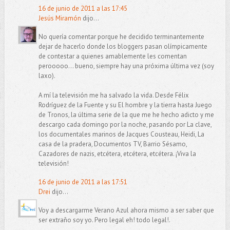
16 de junio de 2011 a las 17:45
Jesús Miramón
dijo...
No quería comentar porque he decidido terminantemente
dejar de hacerlo donde los bloggers pasan olímpicamente
de contestar a quienes amablemente les comentan
perooooo... bueno, siempre hay una próxima última vez (soy
laxo).
A mí la televisión me ha salvado la vida. Desde Félix
Rodríguez de la Fuente y su El hombre y la tierra hasta Juego
de Tronos, la última serie de la que me he hecho adicto y me
descargo cada domingo por la noche, pasando por La clave,
los documentales marinos de Jacques Cousteau, Heidi, La
casa de la pradera, Documentos TV, Barrio Sésamo,
Cazadores de nazis, etcétera, etcétera, etcétera. ¡Viva la
televisión!
16 de junio de 2011 a las 17:51
Drei
dijo...
Voy a descargarme Verano Azul ahora mismo a ser saber que
ser extraño soy yo. Pero legal eh! todo legal!.