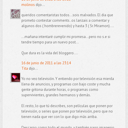
molinos
dijo...
queridos comentaristas todos...sois malvados. El dia que
prometo contestar comments..os lanzais a comentar y
algunos dos ( hombrerevenido) y hasta 3 ( Sr. Miramon)....
...mañana intentaré cumplir mi promesa...pero no s.e si
tendre tiempo para un nuevo post...
Que dura es la vida del bloggero....
16 de junio de 2011 a las 23:14
Tita
dijo...
Yo no veo televisión. Y entiendo por televisión esa mierda
llena de anuncios, y programas con bajo coste y mucha
gente gritona durante horas, o programas como
supervivientes, grandes hermanos y demás.
El resto, lo que tú describes, son películas que ponen por
televisión, o series que ponen por televisión, pero que no
tienen nada que ver con lo que digo más arriba.
Descargo como todo el mundo, y también pago imagenio