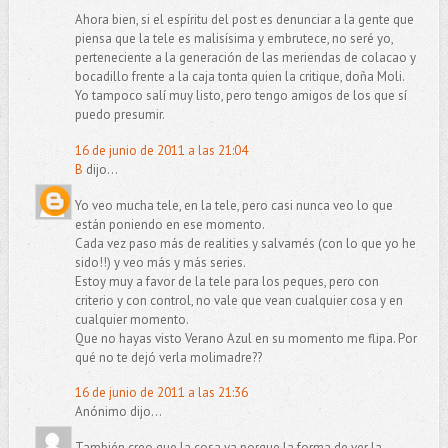
Ahora bien, si el espíritu del post es denunciar a la gente que
piensa que la tele es malisísima y embrutece, no seré yo,
perteneciente a la generación de las meriendas de colacao y
bocadillo frente a la caja tonta quien la critique, doña Moli.
Yo tampoco salí muy listo, pero tengo amigos de los que sí
puedo presumir.
16 de junio de 2011 a las 21:04
B
dijo...
Yo veo mucha tele, en la tele, pero casi nunca veo lo que
están poniendo en ese momento.
Cada vez paso más de realities y salvamés (con lo que yo he
sido!!) y veo más y más series.
Estoy muy a favor de la tele para los peques, pero con
criterio y con control, no vale que vean cualquier cosa y en
cualquier momento.
Que no hayas visto Verano Azul en su momento me flipa. Por
qué no te dejó verla molimadre??
16 de junio de 2011 a las 21:36
Anónimo dijo...
También creo que la cosa va porque la forma de ver la