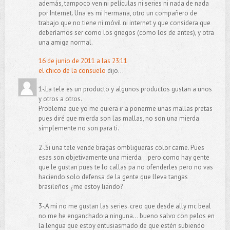
además, tampoco ven ni películas ni series ni nada de nada
por Internet. Una es mi hermana, otro un compañero de
trabajo que no tiene ni móvil ni internet y que considera que
deberíamos ser como los griegos (como los de antes), y otra
una amiga normal.
16 de junio de 2011 a las 23:11
el chico de la consuelo
dijo...
1-.La tele es un producto y algunos productos gustan a unos
y otros a otros.
Problema que yo me quiera ir a ponerme unas mallas pretas
pues diré que mierda son las mallas, no son una mierda
simplemente no son para ti.
2-.Si una tele vende bragas ombligueras color carne. Pues
esas son objetivamente una mierda... pero como hay gente
que le gustan pues te lo callas pa no ofenderles pero no vas
haciendo solo defensa de la gente que lleva tangas
brasileños ¿me estoy liando?
3-.A mi no me gustan las series. creo que desde ally mc beal
no me he enganchado a ninguna... bueno salvo con pelos en
la lengua que estoy entusiasmado de que estén subiendo