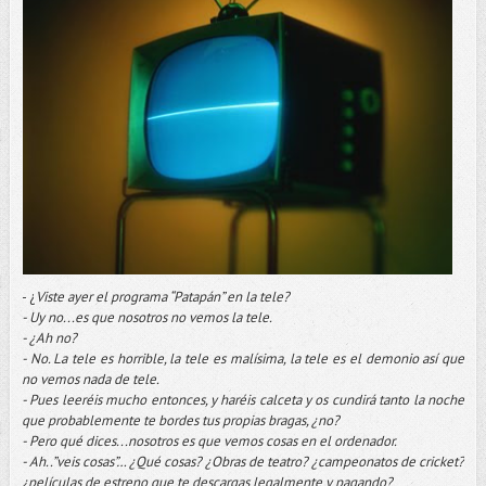
- ¿
Viste ayer el programa “Patapán” en la tele?
- Uy no...es que nosotros no vemos la tele.
- ¿Ah no?
- No. La tele es horrible, la tele es malísima, la tele es el demonio así que
no vemos nada de tele.
- Pues leeréis mucho entonces, y haréis calceta y os cundirá tanto la noche
que probablemente te bordes tus propias bragas, ¿no?
- Pero qué dices...nosotros es que vemos cosas en el ordenador.
- Ah..”veis cosas”… ¿Qué cosas? ¿Obras de teatro? ¿campeonatos de cricket?
¿películas de estreno que te descargas legalmente y pagando?