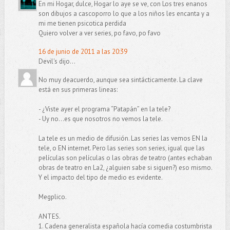
En mi Hogar, dulce, Hogar lo aye se ve, con Los tres enanos
son dibujos a cascoporro lo que a los niños les encanta y a
mi me tienen psicotica perdida
Quiero volver a ver series, po favo, po favo
16 de junio de 2011 a las 20:39
Devil's dijo...
No muy deacuerdo, aunque sea sintácticamente. La clave
está en sus primeras lineas:
- ¿Viste ayer el programa “Patapán” en la tele?
- Uy no...es que nosotros no vemos la tele.
La tele es un medio de difusión. Las series las vemos EN la
tele, o EN internet. Pero las series son series, igual que las
películas son películas o las obras de teatro (antes echaban
obras de teatro en La2, ¿alguien sabe si siguen?) eso mismo.
Y el impacto del tipo de medio es evidente.
Megplico.
ANTES.
1. Cadena generalista española hacía comedia costumbrista