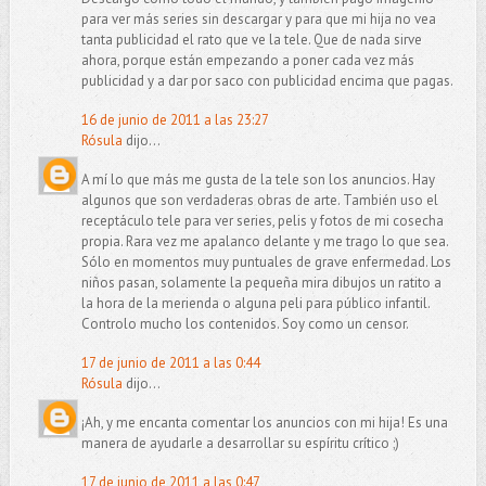
para ver más series sin descargar y para que mi hija no vea
tanta publicidad el rato que ve la tele. Que de nada sirve
ahora, porque están empezando a poner cada vez más
publicidad y a dar por saco con publicidad encima que pagas.
16 de junio de 2011 a las 23:27
Rósula
dijo...
A mí lo que más me gusta de la tele son los anuncios. Hay
algunos que son verdaderas obras de arte. También uso el
receptáculo tele para ver series, pelis y fotos de mi cosecha
propia. Rara vez me apalanco delante y me trago lo que sea.
Sólo en momentos muy puntuales de grave enfermedad. Los
niños pasan, solamente la pequeña mira dibujos un ratito a
la hora de la merienda o alguna peli para público infantil.
Controlo mucho los contenidos. Soy como un censor.
17 de junio de 2011 a las 0:44
Rósula
dijo...
¡Ah, y me encanta comentar los anuncios con mi hija! Es una
manera de ayudarle a desarrollar su espíritu crítico ;)
17 de junio de 2011 a las 0:47