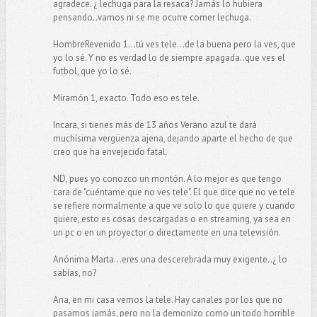
agradece. ¿ lechuga para la resaca? Jamás lo hubiera
pensando..vamos ni se me ocurre comer lechuga.
HombreRevenido 1...tú ves tele...de la buena pero la ves, que
yo lo sé. Y no es verdad lo de siempre apagada..que ves el
futbol, que yo lo sé.
Miramón 1, exacto. Todo eso es tele.
Incara, si tienes más de 13 años Verano azul te dará
muchísima vergüenza ajena, dejando aparte el hecho de que
creo que ha envejecido fatal.
ND, pues yo conozco un montón. A lo mejor es que tengo
cara de "cuéntame que no ves tele". El que dice que no ve tele
se refiere normalmente a que ve solo lo que quiere y cuando
quiere, esto es cosas descargadas o en streaming, ya sea en
un pc o en un proyector o directamente en una televisión.
Anónima Marta...eres una descerebrada muy exigente..¿ lo
sabías, no?
Ana, en mi casa vemos la tele. Hay canales por los que no
pasamos jamás, pero no la demonizo como un todo horrible