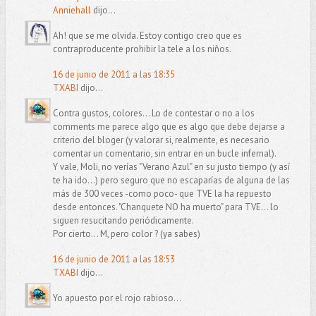
Anniehall
dijo...
Ah! que se me olvida. Estoy contigo creo que es
contraproducente prohibir la tele a los niños.
16 de junio de 2011 a las 18:35
TXABI
dijo...
Contra gustos, colores... Lo de contestar o no a los
comments me parece algo que es algo que debe dejarse a
criterio del bloger (y valorar si, realmente, es necesario
comentar un comentario, sin entrar en un bucle infernal).
Y vale, Moli, no verías "Verano Azul" en su justo tiempo (y así
te ha ido...) pero seguro que no escaparías de alguna de las
más de 300 veces -como poco- que TVE la ha repuesto
desde entonces. "Chanquete NO ha muerto" para TVE... lo
siguen resucitando periódicamente.
Por cierto... M, pero color ? (ya sabes)
16 de junio de 2011 a las 18:53
TXABI
dijo...
Yo apuesto por el rojo rabioso...