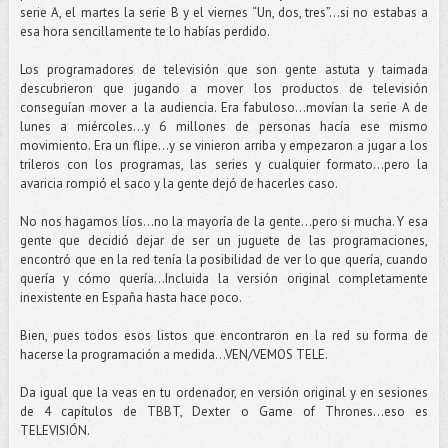
serie A, el martes la serie B y el viernes “Un, dos, tres”…si no estabas a
esa hora sencillamente te lo habías perdido.
Los programadores de televisión que son gente astuta y taimada
descubrieron que jugando a mover los productos de televisión
conseguían mover a la audiencia. Era fabuloso…movían la serie A de
lunes a miércoles...y 6 millones de personas hacía ese mismo
movimiento. Era un flipe...y se vinieron arriba y empezaron a jugar a los
trileros con los programas, las series y cualquier formato…pero la
avaricia rompió el saco y la gente dejó de hacerles caso.
No nos hagamos líos...no la mayoría de la gente...pero si mucha. Y esa
gente que decidió dejar de ser un juguete de las programaciones,
encontró que en la red tenía la posibilidad de ver lo que quería, cuando
quería y cómo quería...Incluida la versión original completamente
inexistente en España hasta hace poco.
Bien, pues todos esos listos que encontraron en la red su forma de
hacerse la programación a medida…VEN/VEMOS TELE.
Da igual que la veas en tu ordenador, en versión original y en sesiones
de 4 capítulos de TBBT, Dexter o Game of Thrones…eso es
TELEVISIÓN.