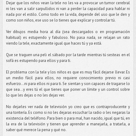
Dejar que los niños vean la tele no les va a provocar un tumor cerebral
ni les van a salir sarpullidos ni van a perder la capacidad para hablar ni
nada por el estilo. Como todo en la vida, depende del uso que le den y
como son niños, ese uso se lo tienes que explicar y controlar tú.
Ver dibujos media hora al día (sea descargados o en programación
habitual) es estupendo y fabuloso. No pasa nada, se relajan un rato
viendo la tele, exactamente igual que haces tú y ya está.
Que se traguen una peli el sábado por la tarde mientras tú sesteas en el
sofá es estupendo para ellos y para ti.
El problema con la tele y los niños es que es muy fácil dejarse llevar. Es
un medio fácil para ellos, no requiere conocimiento previo ni casi
esfuerzo...ni para ellos ni para ti. Se sientan y son capaces de tragarse lo
que sea…y eres tú el que tienes que poner un límite y un control sobre
lo que les dejas o no les dejas ver.
No dejarles ver nada de televisión yo creo que es contraproducente y
una tontería. Es como si no les dejaras escuchar la radio o les negaras la
existencia del teléfono. Para bien o para mal, han nacido, igual que tú, en
la era de la televisión y tienen que aprender a manejarla, a tratarla, a
saber qué merece la pena y qué no.