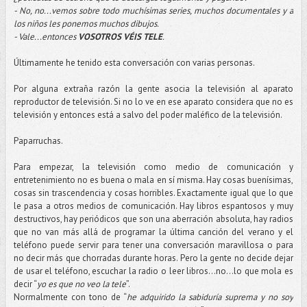
- No, no...vemos sobre todo muchísimas series, muchos documentales y a
los niños les ponemos muchos dibujos.
- Vale...entonces
VOSOTROS VÉIS TELE
.
Últimamente he tenido esta conversación con varias personas.
Por alguna extraña razón la gente asocia la televisión al aparato
reproductor de televisión. Si no lo ve en ese aparato considera que no es
televisión y entonces está a salvo del poder maléfico de la televisión.
Paparruchas.
Para empezar, la televisión como medio de comunicación y
entretenimiento no es buena o mala en sí misma. Hay cosas buenísimas,
cosas sin trascendencia y cosas horribles. Exactamente igual que lo que
le pasa a otros medios de comunicación. Hay libros espantosos y muy
destructivos, hay periódicos que son una aberración absoluta, hay radios
que no van más allá de programar la última canción del verano y el
teléfono puede servir para tener una conversación maravillosa o para
no decir más que chorradas durante horas. Pero la gente no decide dejar
de usar el teléfono, escuchar la radio o leer libros…no...lo que mola es
decir “
yo es que no veo la tele
”.
Normalmente con tono de “
he adquirido la sabiduría suprema y no soy