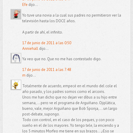
Efe
dijo...
Yo tuve una novia a la cual sus padres no permitieron ver la
televisión hasta los DOCE años.
A partir de ahí, el infinito.
17 de junio de 2011 a las 0:50
Anniehall
dijo...
Ya veo que no. Que no me has contestado digo.
17 de junio de 2011 a las 7:48
m
dijo...
Totalmente de acuerdo, empecé en el mundo del cole el
año pasado, y los padres somos como el arcoiris.
Unos me han dicho que no dejan ver dibus a su hijo entre
semana,... pero ve el programa de Arguiñano. Ojiplática,
bueno, vale, mejor Arguiñano que Bob Sponja,... un largo
post-debate, supongo.
Todo con control, en el caso de los peques, y con poco
sueño en el de los mayores. Yo tengo tele, la enciendo y a
los 5 minutos Morfeo me tiene en sus brazos... ¿Eso se