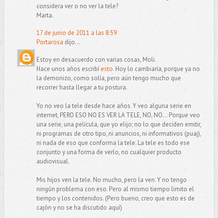
considera ver o no ver la tele?
Marta.
17 de junio de 2011 a las 8:59
Portarosa
dijo...
Estoy en desacuerdo con varias cosas, Moli.
Hace unos años escribí
esto
. Hoy lo cambiaría, porque ya no
la demonizo, como solía, pero aún tengo mucho que
recorrer hasta llegar a tu postura.
Yo no veo la tele desde hace años. Y veo alguna serie en
internet, PERO ESO NO ES VER LA TELE, NO, NO... Porque veo
una serie, una película, que yo elijo; no lo que deciden emitir,
ni programas de otro tipo, ni anuncios, ni informativos (puaj),
ni nada de eso que conforma la tele. La tele es todo ese
conjunto y una forma de verlo, no cualquier producto
audiovisual.
Mis hijos ven la tele. No mucho, pero la ven. Y no tengo
ningún problema con eso. Pero al mismo tiempo limito el
tiempo y los contenidos. (Pero bueno, creo que esto es de
cajón y no se ha discutido aquí)