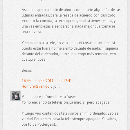
Asi que espero a partir de ahora comentarte algo más: de las
últimas entradas, para la resaca de acuerdo con casi todo
excepto la comida, la lechuga es genial si tienes resaca, y
una vez empiezas a ser persona, nada mejor que tomarse
una cerveza.
Y en cuanto a la tele, no veo series ni cosas en internet, si
puedo estar fuera no me siento delante de nada, ni siquiera
delante del ordenador, pero si no tengo más remedio, veo
cualquier cosa
Besos
16 de junio de 2011 a las 17:41
HombreRevenido
dijo...
Vaaaaaaale, reformularé la frase:
Yo no enciendo la televisión. La miro, sí, pero apagada.
Y luego veo contenidos televisivos en mi ordenador. Eso es
verdad. Pero en mi casa la tele siempre apagada. Ya sabes,
por lo de Poltergeist...