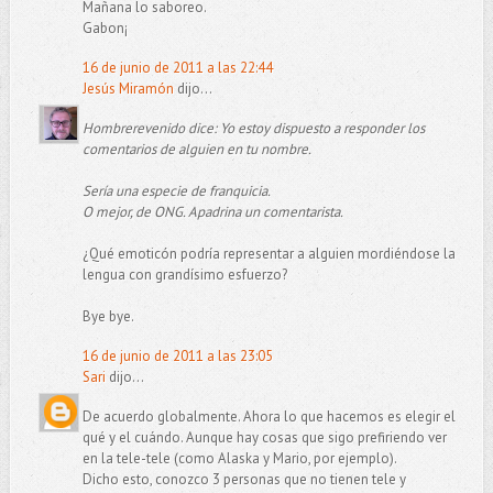
Mañana lo saboreo.
Gabon¡
16 de junio de 2011 a las 22:44
Jesús Miramón
dijo...
Hombrerevenido dice: Yo estoy dispuesto a responder los
comentarios de alguien en tu nombre.
Sería una especie de franquicia.
O mejor, de ONG. Apadrina un comentarista.
¿Qué emoticón podría representar a alguien mordiéndose la
lengua con grandísimo esfuerzo?
Bye bye.
16 de junio de 2011 a las 23:05
Sari
dijo...
De acuerdo globalmente. Ahora lo que hacemos es elegir el
qué y el cuándo. Aunque hay cosas que sigo prefiriendo ver
en la tele-tele (como Alaska y Mario, por ejemplo).
Dicho esto, conozco 3 personas que no tienen tele y