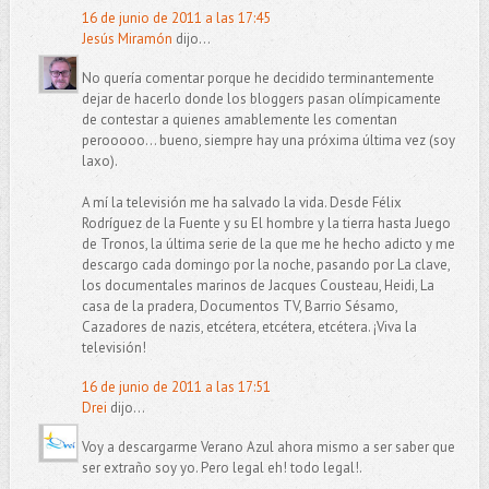
16 de junio de 2011 a las 17:45
Jesús Miramón
dijo...
No quería comentar porque he decidido terminantemente
dejar de hacerlo donde los bloggers pasan olímpicamente
de contestar a quienes amablemente les comentan
perooooo... bueno, siempre hay una próxima última vez (soy
laxo).
A mí la televisión me ha salvado la vida. Desde Félix
Rodríguez de la Fuente y su El hombre y la tierra hasta Juego
de Tronos, la última serie de la que me he hecho adicto y me
descargo cada domingo por la noche, pasando por La clave,
los documentales marinos de Jacques Cousteau, Heidi, La
casa de la pradera, Documentos TV, Barrio Sésamo,
Cazadores de nazis, etcétera, etcétera, etcétera. ¡Viva la
televisión!
16 de junio de 2011 a las 17:51
Drei
dijo...
Voy a descargarme Verano Azul ahora mismo a ser saber que
ser extraño soy yo. Pero legal eh! todo legal!.