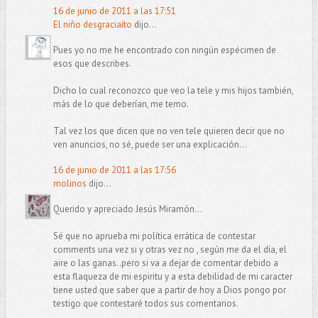
16 de junio de 2011 a las 17:51
El niño desgraciaíto
dijo...
Pues yo no me he encontrado con ningún espécimen de
esos que describes.
Dicho lo cual reconozco que veo la tele y mis hijos también,
más de lo que deberían, me temo.
Tal vez los que dicen que no ven tele quieren decir que no
ven anuncios, no sé, puede ser una explicación...
16 de junio de 2011 a las 17:56
molinos
dijo...
Querido y apreciado Jesús Miramón...
Sé que no aprueba mi política errática de contestar
comments una vez si y otras vez no , según me da el día, el
aire o las ganas..pero si va a dejar de comentar debido a
esta flaqueza de mi espiritu y a esta debilidad de mi caracter
tiene usted que saber que a partir de hoy a Dios pongo por
testigo que contestaré todos sus comentarios.