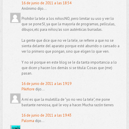
16 de junio de 2011 a las 18:54
Anónimo dijo...
Prohibir la tele a los niños:NO, pero limitar su uso y ver lo
que se pone:SI, ya que la mayoría de programas, películas,
dibujos,etc para niños/as son auténticas burradas.
La gente que dice que no ve la tele, se refiere a que no se
sienta delante del aparato porque esté aburrido o cansado a
ver lo primero que pongan, sino que eligen lo que ven.
Y no sé porque en este blog se le da tanta importancia a lo
que dicen y hacen los demás si se titula: Cosas que (me)
pasan.
16 de junio de 2011 a las 19:19
Pikifiore
dijo...
A mí es que la muletilla de "yo no veo la tele", me pone
bastante nerviosa, qué le voy a hacer. Mucha razón tienes
16 de junio de 2011 a las 19:43
Paloma
dijo...