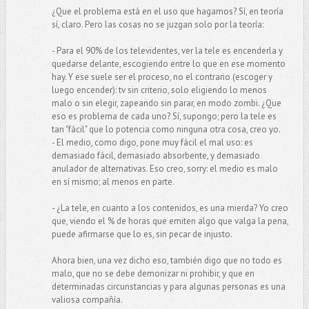
¿Que el problema está en el uso que hagamos? Sí, en teoría
sí, claro. Pero las cosas no se juzgan solo por la teoría:
- Para el 90% de los televidentes, ver la tele es encenderla y
quedarse delante, escogiendo entre lo que en ese momento
hay. Y ese suele ser el proceso, no el contrario (escoger y
luego encender): tv sin criterio, solo eligiendo lo menos
malo o sin elegir, zapeando sin parar, en modo zombi. ¿Que
eso es problema de cada uno? Sí, supongo; pero la tele es
tan "fácil" que lo potencia como ninguna otra cosa, creo yo.
- El medio, como digo, pone muy fácil el mal uso: es
demasiado fácil, demasiado absorbente, y demasiado
anulador de alternativas. Eso creo, sorry: el medio es malo
en sí mismo; al menos en parte.
- ¿La tele, en cuanto a los contenidos, es una mierda? Yo creo
que, viendo el % de horas que emiten algo que valga la pena,
puede afirmarse que lo es, sin pecar de injusto.
Ahora bien, una vez dicho eso, también digo que no todo es
malo, que no se debe demonizar ni prohibir, y que en
determinadas circunstancias y para algunas personas es una
valiosa compañía.