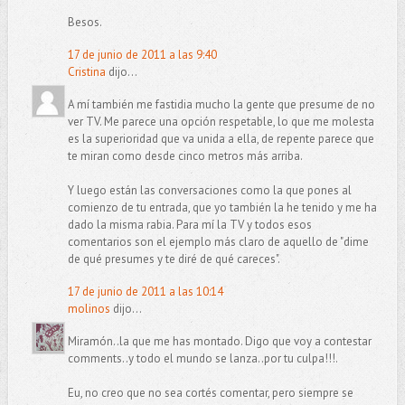
Besos.
17 de junio de 2011 a las 9:40
Cristina
dijo...
A mí también me fastidia mucho la gente que presume de no
ver TV. Me parece una opción respetable, lo que me molesta
es la superioridad que va unida a ella, de repente parece que
te miran como desde cinco metros más arriba.
Y luego están las conversaciones como la que pones al
comienzo de tu entrada, que yo también la he tenido y me ha
dado la misma rabia. Para mí la TV y todos esos
comentarios son el ejemplo más claro de aquello de "dime
de qué presumes y te diré de qué careces".
17 de junio de 2011 a las 10:14
molinos
dijo...
Miramón..la que me has montado. Digo que voy a contestar
comments..y todo el mundo se lanza..por tu culpa!!!.
Eu, no creo que no sea cortés comentar, pero siempre se