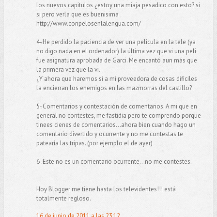
los nuevos capitulos ¿estoy una miaja pesadico con esto? si
si pero verla que es buenisima
http://www.conpelosenlalengua.com/
4-.He perdido la paciencia de ver una pelicula en la tele (ya
no digo nada en el ordenador) la última vez que vi una peli
fue asignatura aprobada de Garci. Me encantó aun más que
la primera vez que la vi.
¿Y ahora que haremos si a mi proveedora de cosas dificiles
la encierran los enemigos en las mazmorras del castillo?
5-.Comentarios y contestación de comentarios. A mi que en
general no contestes, me fastidia pero te comprendo porque
tinees cienes de comentarios...ahora bien cuando hago un
comentario divertido y ocurrente y no me contestas te
patearía las tripas. (por ejemplo el de ayer)
6-.Este no es un comentario ocurrente...no me contestes.
Hoy Blogger me tiene hasta los televidentes!!! está
totalmente regloso.
16 de junio de 2011 a las 23:12