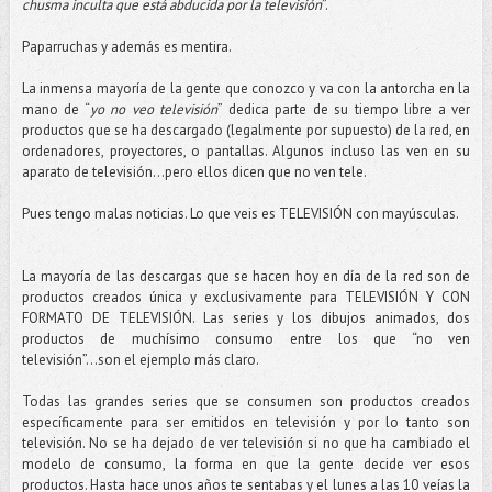
chusma inculta que está abducida por la televisión
”.
Paparruchas y además es mentira.
La inmensa mayoría de la gente que conozco y va con la antorcha en la
mano de “
yo no veo televisión
” dedica parte de su tiempo libre a ver
productos que se ha descargado (legalmente por supuesto) de la red, en
ordenadores, proyectores, o pantallas. Algunos incluso las ven en su
aparato de televisión...pero ellos dicen que no ven tele.
Pues tengo malas noticias. Lo que veis es TELEVISIÓN con mayúsculas.
La mayoría de las descargas que se hacen hoy en día de la red son de
productos creados única y exclusivamente para TELEVISIÓN Y CON
FORMATO DE TELEVISIÓN. Las series y los dibujos animados, dos
productos de muchísimo consumo entre los que “no ven
televisión”...son el ejemplo más claro.
Todas las grandes series que se consumen son productos creados
específicamente para ser emitidos en televisión y por lo tanto son
televisión. No se ha dejado de ver televisión si no que ha cambiado el
modelo de consumo, la forma en que la gente decide ver esos
productos. Hasta hace unos años te sentabas y el lunes a las 10 veías la