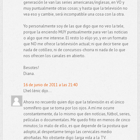
generación le van las series americanas/inglesas, en VO y
muy puntualmente otras cosas; y hasta que la televisión no
vea eso y cambie, será incompatible una cosa con la otra.
Yo personalmente soy de las que digo que no veo la tele,
porque la enciendo MUY puntualmente para ver las noticias
o algo que me interese. El resto lo elijo yo, y en un formato
que NO me ofrece la televisión actual; ni que decir tiene que
nada de cotilleo, ni de concursos-chorra ni nada de lo que
nos ofrecen los canales en abierto.
Besotes!
Diana.
16 de junio de 2011 a las 21:40
L'hel·lènic dijo...
Ahora no recuerdo quien dijo que la televisión es el único
somnífero que se toma por los ojos. A mí me ocurre
constantemente, da lo mismo que den notícias, fútbol, series,
películas o documentales. Me quedo frito en menos de cinco
minutos; lo malo de ello, es que depende de la postura que
adopto,al despertarme tengo las cervicales medio
atrofiadas. No obstante digo: larga vida a la TV.