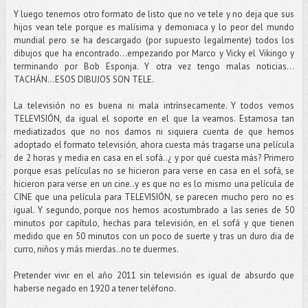
Y luego tenemos otro formato de listo que no ve tele y no deja que sus
hijos vean tele porque es malísima y demoniaca y lo peor del mundo
mundial pero se ha descargado (por supuesto legalmente) todos los
dibujos que ha encontrado...empezando por Marco y Vicky el Vikingo y
terminando por Bob Esponja. Y otra vez tengo malas noticias…
TACHÁN...ESOS DIBUJOS SON TELE.
La televisión no es buena ni mala intrínsecamente. Y todos vemos
TELEVISIÓN, da igual el soporte en el que la veamos. Estamosa tan
mediatizados que no nos damos ni siquiera cuenta de que hemos
adoptado el formato televisión, ahora cuesta más tragarse una película
de 2 horas y media en casa en el sofá..¿ y por qué cuesta más? Primero
porque esas películas no se hicieron para verse en casa en el sofá, se
hicieron para verse en un cine..y es que no es lo mismo una película de
CINE que una película para TELEVISIÓN, se parecen mucho pero no es
igual. Y segundo, porque nos hemos acostumbrado a las series de 50
minutos por capítulo, hechas para televisión, en el sofá y que tienen
medido que en 50 minutos con un poco de suerte y tras un duro dia de
curro, niños y más mierdas..no te duermes.
Pretender vivir en el año 2011 sin televisión es igual de absurdo que
haberse negado en 1920 a tener teléfono.