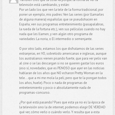
televisión está cambiando, y están:
Por un lado los que ven la tele de la forma tradicional; por
poner un ejemplo, mis padres: Ven las series (por llamarles
de alguna manera) españolas que se pseudohacen en
España, ven sus programas entretenimiento (pasapalabras,
la rueda de la fortuna etc.), ven sus películas cuando no hay
nada que les llamen, y ven algún otro programa de
variedades: La noria, o El intermedio o semenjante.
O por otro lado, estamos los que disfrutamos de las series
extranjeras, en VO, sobretodo americanas e inglesas, aunque
los australianos vienen pisando fuerte, que para ver pelis van
al cine o se las descargan si no se quieren gastar los euros
(eso sí, novedades, que es PENOSO que ayer en las noticias
hablaran de los años que NO echaron Pretty Woman en la
tele... que a mi me mola la peli, pero que te la pongan todos
los años, huele). Poco o nada de programas de
entretenimiento y poco o absolutamente nada de
programas-concurso.
¿Por qué está pasando? Pues que esta ya no es la época de
la televisión sino la de internet, podemos elegir DE VERDAD
qué ver, cómo verlo o cuándo verlo. Y resulta que a esta