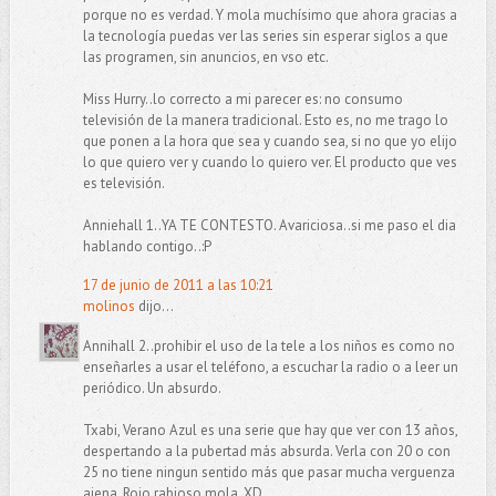
porque no es verdad. Y mola muchísimo que ahora gracias a
la tecnología puedas ver las series sin esperar siglos a que
las programen, sin anuncios, en vso etc.
Miss Hurry..lo correcto a mi parecer es: no consumo
televisión de la manera tradicional. Esto es, no me trago lo
que ponen a la hora que sea y cuando sea, si no que yo elijo
lo que quiero ver y cuando lo quiero ver. El producto que ves
es televisión.
Anniehall 1..YA TE CONTESTO. Avariciosa..si me paso el dia
hablando contigo..:P
17 de junio de 2011 a las 10:21
molinos
dijo...
Annihall 2..prohibir el uso de la tele a los niños es como no
enseñarles a usar el teléfono, a escuchar la radio o a leer un
periódico. Un absurdo.
Txabi, Verano Azul es una serie que hay que ver con 13 años,
despertando a la pubertad más absurda. Verla con 20 o con
25 no tiene ningun sentido más que pasar mucha verguenza
ajena. Rojo rabioso mola. XD