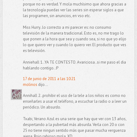
porque no es verdad. Y mola muchísimo que ahora gracias a
la tecnología puedas ver las series sin esperar siglos a que
las programen, sin anuncios, en vso etc.
Miss Hurry..lo correcto a mi parecer es: no consumo
televisión de la manera tradicional. Esto es, no me trago lo
que ponen a la hora que sea y cuando sea, si no que yo elijo
lo que quiero ver y cuando lo quiero ver. El producto que ves
es televisión.
Anniehall 1..YA TE CONTESTO. Avariciosa..si me paso el dia
hablando contigo..:P
17 de junio de 2011 a las 10:21
molinos
dijo...
Annihall 2..prohibir el uso de la tele a los niños es como no
enseñarles a usar el teléfono, a escuchar la radio o a leer un
periódico. Un absurdo.
Txabi, Verano Azul es una serie que hay que ver con 13 años,
despertando a la pubertad más absurda. Verla con 20 o con
25 no tiene ningun sentido más que pasar mucha verguenza
ajena. Rojo rabioso mola. XD