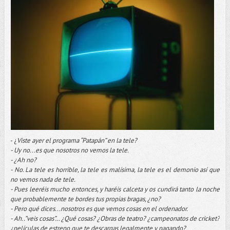
- ¿
Viste ayer el programa “Patapán” en la tele?
- Uy no...es que nosotros no vemos la tele.
- ¿Ah no?
- No. La tele es horrible, la tele es malísima, la tele es el demonio así que
no vemos nada de tele.
- Pues leeréis mucho entonces, y haréis calceta y os cundirá tanto la noche
que probablemente te bordes tus propias bragas, ¿no?
- Pero qué dices...nosotros es que vemos cosas en el ordenador.
- Ah..”veis cosas”… ¿Qué cosas? ¿Obras de teatro? ¿campeonatos de cricket?
¿películas de estreno que te descargas legalmente y pagando?