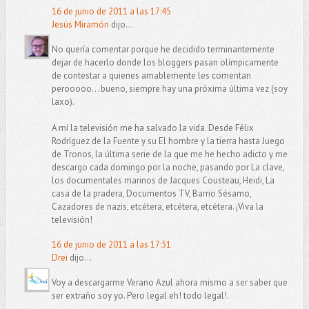
16 de junio de 2011 a las 17:45
Jesús Miramón
dijo...
No quería comentar porque he decidido terminantemente
dejar de hacerlo donde los bloggers pasan olímpicamente
de contestar a quienes amablemente les comentan
perooooo... bueno, siempre hay una próxima última vez (soy
laxo).
A mí la televisión me ha salvado la vida. Desde Félix
Rodríguez de la Fuente y su El hombre y la tierra hasta Juego
de Tronos, la última serie de la que me he hecho adicto y me
descargo cada domingo por la noche, pasando por La clave,
los documentales marinos de Jacques Cousteau, Heidi, La
casa de la pradera, Documentos TV, Barrio Sésamo,
Cazadores de nazis, etcétera, etcétera, etcétera. ¡Viva la
televisión!
16 de junio de 2011 a las 17:51
Drei
dijo...
Voy a descargarme Verano Azul ahora mismo a ser saber que
ser extraño soy yo. Pero legal eh! todo legal!.