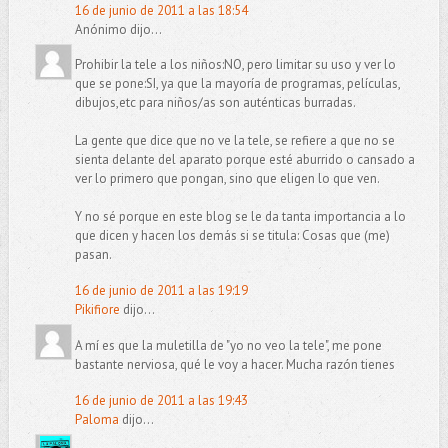
16 de junio de 2011 a las 18:54
Anónimo dijo...
Prohibir la tele a los niños:NO, pero limitar su uso y ver lo
que se pone:SI, ya que la mayoría de programas, películas,
dibujos,etc para niños/as son auténticas burradas.
La gente que dice que no ve la tele, se refiere a que no se
sienta delante del aparato porque esté aburrido o cansado a
ver lo primero que pongan, sino que eligen lo que ven.
Y no sé porque en este blog se le da tanta importancia a lo
que dicen y hacen los demás si se titula: Cosas que (me)
pasan.
16 de junio de 2011 a las 19:19
Pikifiore
dijo...
A mí es que la muletilla de "yo no veo la tele", me pone
bastante nerviosa, qué le voy a hacer. Mucha razón tienes
16 de junio de 2011 a las 19:43
Paloma
dijo...