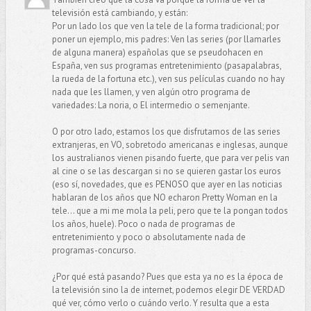
televisión está cambiando, y están:
Por un lado los que ven la tele de la forma tradicional; por
poner un ejemplo, mis padres: Ven las series (por llamarles
de alguna manera) españolas que se pseudohacen en
España, ven sus programas entretenimiento (pasapalabras,
la rueda de la fortuna etc.), ven sus películas cuando no hay
nada que les llamen, y ven algún otro programa de
variedades: La noria, o El intermedio o semenjante.
O por otro lado, estamos los que disfrutamos de las series
extranjeras, en VO, sobretodo americanas e inglesas, aunque
los australianos vienen pisando fuerte, que para ver pelis van
al cine o se las descargan si no se quieren gastar los euros
(eso sí, novedades, que es PENOSO que ayer en las noticias
hablaran de los años que NO echaron Pretty Woman en la
tele... que a mi me mola la peli, pero que te la pongan todos
los años, huele). Poco o nada de programas de
entretenimiento y poco o absolutamente nada de
programas-concurso.
¿Por qué está pasando? Pues que esta ya no es la época de
la televisión sino la de internet, podemos elegir DE VERDAD
qué ver, cómo verlo o cuándo verlo. Y resulta que a esta