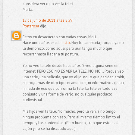
considera ver o no ver la tele?
Marta.
17 de junio de 2011 a las 8:59
Portarosa
dijo...
Estoy en desacuerdo con varias cosas, Moli.
Hace unos años escribí
esto
. Hoy lo cambiaría, porque ya no
la demonizo, como solía, pero aún tengo mucho que
recorrer hasta llegar a tu postura.
Yo no veo la tele desde hace años. Y veo alguna serie en
internet, PERO ESO NO ES VER LA TELE, NO, NO... Porque veo
una serie, una película, que yo elijo; no lo que deciden emitir,
ni programas de otro tipo, ni anuncios, ni informativos (puaj),
ni nada de eso que conforma la tele. La tele es todo ese
conjunto y una forma de verlo, no cualquier producto
audiovisual.
Mis hijos ven la tele. No mucho, pero la ven. Y no tengo
ningún problema con eso. Pero al mismo tiempo limito el
tiempo y los contenidos. (Pero bueno, creo que esto es de
cajón y no se ha discutido aquí)