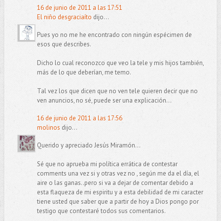
16 de junio de 2011 a las 17:51
El niño desgraciaíto
dijo...
Pues yo no me he encontrado con ningún espécimen de
esos que describes.
Dicho lo cual reconozco que veo la tele y mis hijos también,
más de lo que deberían, me temo.
Tal vez los que dicen que no ven tele quieren decir que no
ven anuncios, no sé, puede ser una explicación...
16 de junio de 2011 a las 17:56
molinos
dijo...
Querido y apreciado Jesús Miramón...
Sé que no aprueba mi política errática de contestar
comments una vez si y otras vez no , según me da el día, el
aire o las ganas..pero si va a dejar de comentar debido a
esta flaqueza de mi espiritu y a esta debilidad de mi caracter
tiene usted que saber que a partir de hoy a Dios pongo por
testigo que contestaré todos sus comentarios.