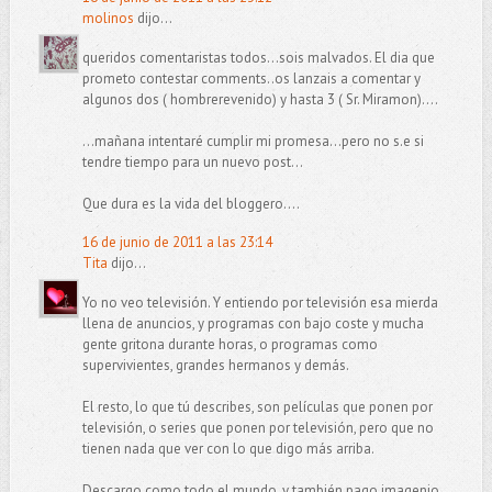
molinos
dijo...
queridos comentaristas todos...sois malvados. El dia que
prometo contestar comments..os lanzais a comentar y
algunos dos ( hombrerevenido) y hasta 3 ( Sr. Miramon)....
...mañana intentaré cumplir mi promesa...pero no s.e si
tendre tiempo para un nuevo post...
Que dura es la vida del bloggero....
16 de junio de 2011 a las 23:14
Tita
dijo...
Yo no veo televisión. Y entiendo por televisión esa mierda
llena de anuncios, y programas con bajo coste y mucha
gente gritona durante horas, o programas como
supervivientes, grandes hermanos y demás.
El resto, lo que tú describes, son películas que ponen por
televisión, o series que ponen por televisión, pero que no
tienen nada que ver con lo que digo más arriba.
Descargo como todo el mundo, y también pago imagenio