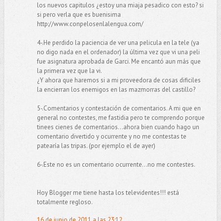
los nuevos capitulos ¿estoy una miaja pesadico con esto? si
si pero verla que es buenisima
http://www.conpelosenlalengua.com/
4-.He perdido la paciencia de ver una pelicula en la tele (ya
no digo nada en el ordenador) la última vez que vi una peli
fue asignatura aprobada de Garci. Me encantó aun más que
la primera vez que la vi.
¿Y ahora que haremos si a mi proveedora de cosas dificiles
la encierran los enemigos en las mazmorras del castillo?
5-.Comentarios y contestación de comentarios. A mi que en
general no contestes, me fastidia pero te comprendo porque
tinees cienes de comentarios...ahora bien cuando hago un
comentario divertido y ocurrente y no me contestas te
patearía las tripas. (por ejemplo el de ayer)
6-.Este no es un comentario ocurrente...no me contestes.
Hoy Blogger me tiene hasta los televidentes!!! está
totalmente regloso.
16 de junio de 2011 a las 23:12