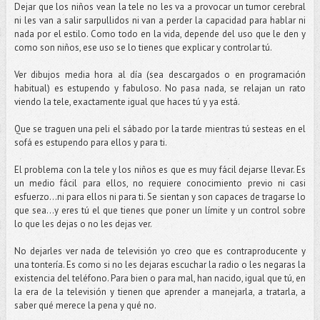
Dejar que los niños vean la tele no les va a provocar un tumor cerebral
ni les van a salir sarpullidos ni van a perder la capacidad para hablar ni
nada por el estilo. Como todo en la vida, depende del uso que le den y
como son niños, ese uso se lo tienes que explicar y controlar tú.
Ver dibujos media hora al día (sea descargados o en programación
habitual) es estupendo y fabuloso. No pasa nada, se relajan un rato
viendo la tele, exactamente igual que haces tú y ya está.
Que se traguen una peli el sábado por la tarde mientras tú sesteas en el
sofá es estupendo para ellos y para ti.
El problema con la tele y los niños es que es muy fácil dejarse llevar. Es
un medio fácil para ellos, no requiere conocimiento previo ni casi
esfuerzo...ni para ellos ni para ti. Se sientan y son capaces de tragarse lo
que sea…y eres tú el que tienes que poner un límite y un control sobre
lo que les dejas o no les dejas ver.
No dejarles ver nada de televisión yo creo que es contraproducente y
una tontería. Es como si no les dejaras escuchar la radio o les negaras la
existencia del teléfono. Para bien o para mal, han nacido, igual que tú, en
la era de la televisión y tienen que aprender a manejarla, a tratarla, a
saber qué merece la pena y qué no.