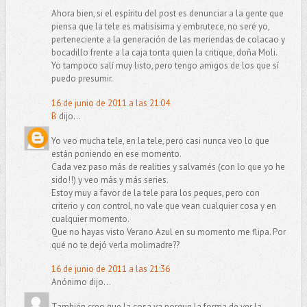
Ahora bien, si el espíritu del post es denunciar a la gente que
piensa que la tele es malisísima y embrutece, no seré yo,
perteneciente a la generación de las meriendas de colacao y
bocadillo frente a la caja tonta quien la critique, doña Moli.
Yo tampoco salí muy listo, pero tengo amigos de los que sí
puedo presumir.
16 de junio de 2011 a las 21:04
B
dijo...
Yo veo mucha tele, en la tele, pero casi nunca veo lo que
están poniendo en ese momento.
Cada vez paso más de realities y salvamés (con lo que yo he
sido!!) y veo más y más series.
Estoy muy a favor de la tele para los peques, pero con
criterio y con control, no vale que vean cualquier cosa y en
cualquier momento.
Que no hayas visto Verano Azul en su momento me flipa. Por
qué no te dejó verla molimadre??
16 de junio de 2011 a las 21:36
Anónimo dijo...
También creo que la cosa va porque la forma de ver la