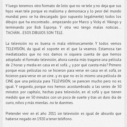
Y luego tenemos otro formato de listo que no ve tele y no deja que sus
hijos vean tele porque es malísima y demoniaca y lo peor del mundo
mundial pero se ha descargado (por supuesto legalmente) todos los
dibujos que ha encontrado...empezando por Marco y Vicky el Vikingo y
terminando por Bob Esponja. Y otra vez tengo malas noticias…
TACHÁN...ESOS DIBUJOS SON TELE.
La televisión no es buena ni mala intrínsecamente. Y todos vemos
TELEVISIÓN, da igual el soporte en el que la veamos. Estamosa tan
mediatizados que no nos damos ni siquiera cuenta de que hemos
adoptado el formato televisión, ahora cuesta más tragarse una película
de 2 horas y media en casa en el sofá..¿ y por qué cuesta más? Primero
porque esas películas no se hicieron para verse en casa en el sofá, se
hicieron para verse en un cine..y es que no es lo mismo una película de
CINE que una película para TELEVISIÓN, se parecen mucho pero no es
igual. Y segundo, porque nos hemos acostumbrado a las series de 50
minutos por capítulo, hechas para televisión, en el sofá y que tienen
medido que en 50 minutos con un poco de suerte y tras un duro dia de
curro, niños y más mierdas..no te duermes.
Pretender vivir en el año 2011 sin televisión es igual de absurdo que
haberse negado en 1920 a tener teléfono.