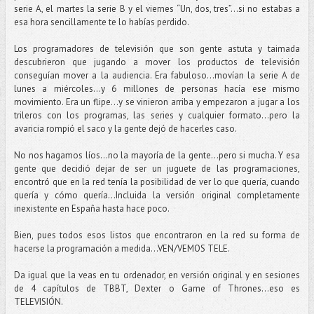
serie A, el martes la serie B y el viernes “Un, dos, tres”…si no estabas a
esa hora sencillamente te lo habías perdido.
Los programadores de televisión que son gente astuta y taimada
descubrieron que jugando a mover los productos de televisión
conseguían mover a la audiencia. Era fabuloso…movían la serie A de
lunes a miércoles...y 6 millones de personas hacía ese mismo
movimiento. Era un flipe...y se vinieron arriba y empezaron a jugar a los
trileros con los programas, las series y cualquier formato…pero la
avaricia rompió el saco y la gente dejó de hacerles caso.
No nos hagamos líos...no la mayoría de la gente...pero si mucha. Y esa
gente que decidió dejar de ser un juguete de las programaciones,
encontró que en la red tenía la posibilidad de ver lo que quería, cuando
quería y cómo quería...Incluida la versión original completamente
inexistente en España hasta hace poco.
Bien, pues todos esos listos que encontraron en la red su forma de
hacerse la programación a medida…VEN/VEMOS TELE.
Da igual que la veas en tu ordenador, en versión original y en sesiones
de 4 capítulos de TBBT, Dexter o Game of Thrones…eso es
TELEVISIÓN.