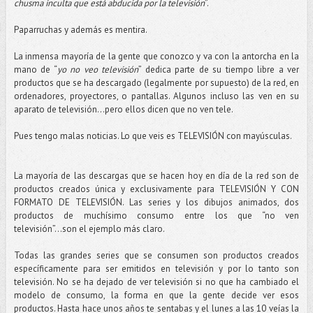
chusma inculta que está abducida por la televisión
”.
Paparruchas y además es mentira.
La inmensa mayoría de la gente que conozco y va con la antorcha en la
mano de “
yo no veo televisión
” dedica parte de su tiempo libre a ver
productos que se ha descargado (legalmente por supuesto) de la red, en
ordenadores, proyectores, o pantallas. Algunos incluso las ven en su
aparato de televisión...pero ellos dicen que no ven tele.
Pues tengo malas noticias. Lo que veis es TELEVISIÓN con mayúsculas.
La mayoría de las descargas que se hacen hoy en día de la red son de
productos creados única y exclusivamente para TELEVISIÓN Y CON
FORMATO DE TELEVISIÓN. Las series y los dibujos animados, dos
productos de muchísimo consumo entre los que “no ven
televisión”...son el ejemplo más claro.
Todas las grandes series que se consumen son productos creados
específicamente para ser emitidos en televisión y por lo tanto son
televisión. No se ha dejado de ver televisión si no que ha cambiado el
modelo de consumo, la forma en que la gente decide ver esos
productos. Hasta hace unos años te sentabas y el lunes a las 10 veías la