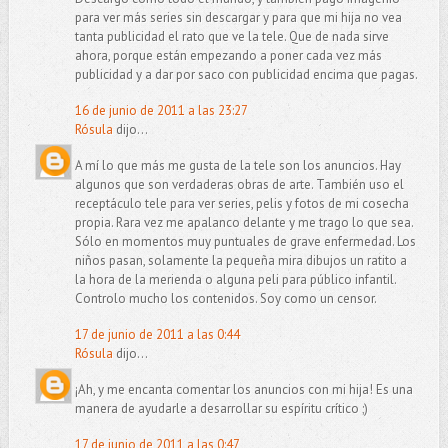
para ver más series sin descargar y para que mi hija no vea
tanta publicidad el rato que ve la tele. Que de nada sirve
ahora, porque están empezando a poner cada vez más
publicidad y a dar por saco con publicidad encima que pagas.
16 de junio de 2011 a las 23:27
Rósula
dijo...
A mí lo que más me gusta de la tele son los anuncios. Hay
algunos que son verdaderas obras de arte. También uso el
receptáculo tele para ver series, pelis y fotos de mi cosecha
propia. Rara vez me apalanco delante y me trago lo que sea.
Sólo en momentos muy puntuales de grave enfermedad. Los
niños pasan, solamente la pequeña mira dibujos un ratito a
la hora de la merienda o alguna peli para público infantil.
Controlo mucho los contenidos. Soy como un censor.
17 de junio de 2011 a las 0:44
Rósula
dijo...
¡Ah, y me encanta comentar los anuncios con mi hija! Es una
manera de ayudarle a desarrollar su espíritu crítico ;)
17 de junio de 2011 a las 0:47