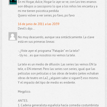
En mi Hogar, dulce, Hogar lo aye se ve, con Los tres enanos
son dibujos a cascoporro lo que a los niños les encanta y a
mi me tienen psicotica perdida
Quiero volver a ver series, po favo, po favo
16 de junio de 2011 a las 20:39
Devil's dijo...
No muy deacuerdo, aunque sea sintácticamente. La clave
está en sus primeras lineas:
- ¿Viste ayer el programa “Patapán” en la tele?
- Uy no...es que nosotros no vemos la tele.
La tele es un medio de difusión. Las series las vemos EN la
tele, o EN internet. Pero las series son series, igual que las
películas son películas o las obras de teatro (antes echaban
obras de teatro en La2, ¿alguien sabe si siguen?) eso mismo.
Y el impacto del tipo de medio es evidente.
Megplico.
ANTES.
1. Cadena generalista española hacía comedia costumbrista