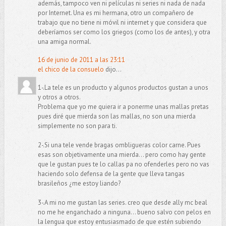
además, tampoco ven ni películas ni series ni nada de nada
por Internet. Una es mi hermana, otro un compañero de
trabajo que no tiene ni móvil ni internet y que considera que
deberíamos ser como los griegos (como los de antes), y otra
una amiga normal.
16 de junio de 2011 a las 23:11
el chico de la consuelo
dijo...
1-.La tele es un producto y algunos productos gustan a unos
y otros a otros.
Problema que yo me quiera ir a ponerme unas mallas pretas
pues diré que mierda son las mallas, no son una mierda
simplemente no son para ti.
2-.Si una tele vende bragas ombligueras color carne. Pues
esas son objetivamente una mierda... pero como hay gente
que le gustan pues te lo callas pa no ofenderles pero no vas
haciendo solo defensa de la gente que lleva tangas
brasileños ¿me estoy liando?
3-.A mi no me gustan las series. creo que desde ally mc beal
no me he enganchado a ninguna... bueno salvo con pelos en
la lengua que estoy entusiasmado de que estén subiendo