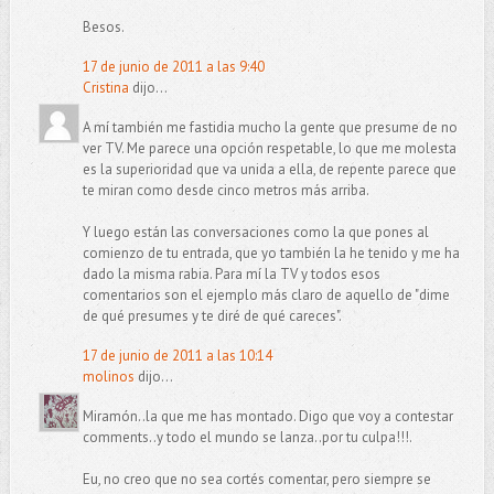
Besos.
17 de junio de 2011 a las 9:40
Cristina
dijo...
A mí también me fastidia mucho la gente que presume de no
ver TV. Me parece una opción respetable, lo que me molesta
es la superioridad que va unida a ella, de repente parece que
te miran como desde cinco metros más arriba.
Y luego están las conversaciones como la que pones al
comienzo de tu entrada, que yo también la he tenido y me ha
dado la misma rabia. Para mí la TV y todos esos
comentarios son el ejemplo más claro de aquello de "dime
de qué presumes y te diré de qué careces".
17 de junio de 2011 a las 10:14
molinos
dijo...
Miramón..la que me has montado. Digo que voy a contestar
comments..y todo el mundo se lanza..por tu culpa!!!.
Eu, no creo que no sea cortés comentar, pero siempre se