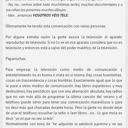
- No, no...vemos sobre todo muchísimas series, muchos documentales y a
los niños les ponemos muchos dibujos.
- Vale...entonces
VOSOTROS VÉIS TELE
.
Últimamente he tenido esta conversación con varias personas.
Por alguna extraña razón la gente asocia la televisión al aparato
reproductor de televisión. Si no lo ve en ese aparato considera que no es
televisión y entonces está a salvo del poder maléfico de la televisión.
Paparruchas.
Para empezar, la televisión como medio de comunicación y
entretenimiento no es buena o mala en sí misma. Hay cosas buenísimas,
cosas sin trascendencia y cosas horribles. Exactamente igual que lo que
le pasa a otros medios de comunicación. Hay libros espantosos y muy
destructivos, hay periódicos que son una aberración absoluta, hay radios
que no van más allá de programar la última canción del verano y el
teléfono puede servir para tener una conversación maravillosa o para
no decir más que chorradas durante horas. Pero la gente no decide dejar
de usar el teléfono, escuchar la radio o leer libros…no...lo que mola es
decir “
yo es que no veo la tele
”.
Normalmente con tono de “
he adquirido la sabiduría suprema y no soy