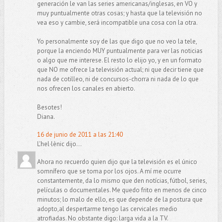
generación le van las series americanas/inglesas, en VO y
muy puntualmente otras cosas; y hasta que la televisión no
vea eso y cambie, será incompatible una cosa con la otra.
Yo personalmente soy de las que digo que no veo la tele,
porque la enciendo MUY puntualmente para ver las noticias
o algo que me interese. El resto lo elijo yo, y en un formato
que NO me ofrece la televisión actual; ni que decir tiene que
nada de cotilleo, ni de concursos-chorra ni nada de lo que
nos ofrecen los canales en abierto.
Besotes!
Diana.
16 de junio de 2011 a las 21:40
L'hel·lènic dijo...
Ahora no recuerdo quien dijo que la televisión es el único
somnífero que se toma por los ojos. A mí me ocurre
constantemente, da lo mismo que den notícias, fútbol, series,
películas o documentales. Me quedo frito en menos de cinco
minutos; lo malo de ello, es que depende de la postura que
adopto,al despertarme tengo las cervicales medio
atrofiadas. No obstante digo: larga vida a la TV.