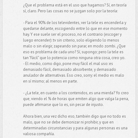
¿Que el problema está en el uso que hagamos? Sí, en teoría
sí, claro. Pero las cosas no se juzgan solo por la teoría:
- Para el 90% de los televidentes, ver la tele es encenderla y
quedarse delante, escogiendo entre lo que en ese momento
hay. Y ese suele ser el proceso, no el contrario (escoger y
luego encender): tv sin criterio, solo eligiendo lo menos
malo o sin elegir, zapeando sin parar, en modo zombi. ¿Que
eso es problema de cada uno? Sí, supongo; pero la tele es
tan "fácil" que lo potencia como ninguna otra cosa, creo yo.
- El medio, como digo, pone muy fácil el mal uso: es
demasiado fácil, demasiado absorbente, y demasiado
anulador de alternativas. Eso creo, sorry: el medio es malo
en sí mismo; al menos en parte.
- ¿La tele, en cuanto a los contenidos, es una mierda? Yo creo
que, viendo el % de horas que emiten algo que valga la pena,
puede afirmarse que lo es, sin pecar de injusto.
Ahora bien, una vez dicho eso, también digo que no todo es
malo, que no se debe demonizar ni prohibir, y que en
determinadas circunstancias y para algunas personas es una
valiosa compañía.