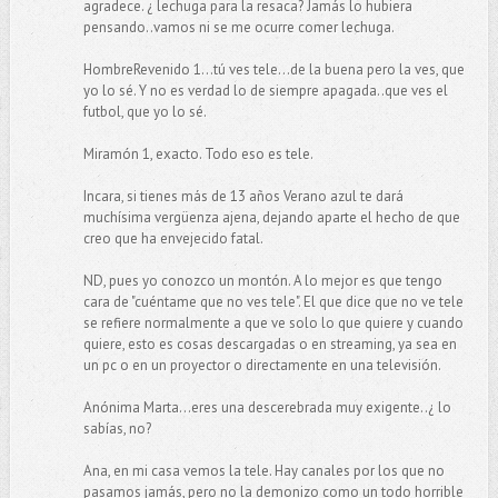
agradece. ¿ lechuga para la resaca? Jamás lo hubiera
pensando..vamos ni se me ocurre comer lechuga.
HombreRevenido 1...tú ves tele...de la buena pero la ves, que
yo lo sé. Y no es verdad lo de siempre apagada..que ves el
futbol, que yo lo sé.
Miramón 1, exacto. Todo eso es tele.
Incara, si tienes más de 13 años Verano azul te dará
muchísima vergüenza ajena, dejando aparte el hecho de que
creo que ha envejecido fatal.
ND, pues yo conozco un montón. A lo mejor es que tengo
cara de "cuéntame que no ves tele". El que dice que no ve tele
se refiere normalmente a que ve solo lo que quiere y cuando
quiere, esto es cosas descargadas o en streaming, ya sea en
un pc o en un proyector o directamente en una televisión.
Anónima Marta...eres una descerebrada muy exigente..¿ lo
sabías, no?
Ana, en mi casa vemos la tele. Hay canales por los que no
pasamos jamás, pero no la demonizo como un todo horrible