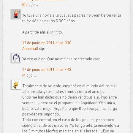
Efe
dijo...
Yo tuve una novia a la cual sus padres no permitieron ver la
televisión hasta los DOCE años.
A partir de ahí, el infinito.
17 de junio de 2011 a las 0:50
Anniehall
dijo...
Ya veo que no. Que no me has contestado digo.
17 de junio de 2011 a las 7:48
m
dijo...
Totalmente de acuerdo, empecé en el mundo del cole el
año pasado, y los padres somos como el arcoiris.
Unos me han dicho que no dejan ver dibus a su hijo entre
semana,... pero ve el programa de Arguiñano. Ojiplática,
bueno, vale, mejor Arguiñano que Bob Sponja,... un largo
post-debate, supongo.
Todo con control, en el caso de los peques, y con poco
sueño en el de los mayores. Yo tengo tele, la enciendo y a
los 5 minutos Morfeo me tiene en sus brazos... ¿Eso se