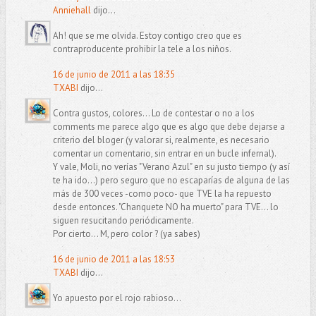
Anniehall
dijo...
Ah! que se me olvida. Estoy contigo creo que es
contraproducente prohibir la tele a los niños.
16 de junio de 2011 a las 18:35
TXABI
dijo...
Contra gustos, colores... Lo de contestar o no a los
comments me parece algo que es algo que debe dejarse a
criterio del bloger (y valorar si, realmente, es necesario
comentar un comentario, sin entrar en un bucle infernal).
Y vale, Moli, no verías "Verano Azul" en su justo tiempo (y así
te ha ido...) pero seguro que no escaparías de alguna de las
más de 300 veces -como poco- que TVE la ha repuesto
desde entonces. "Chanquete NO ha muerto" para TVE... lo
siguen resucitando periódicamente.
Por cierto... M, pero color ? (ya sabes)
16 de junio de 2011 a las 18:53
TXABI
dijo...
Yo apuesto por el rojo rabioso...