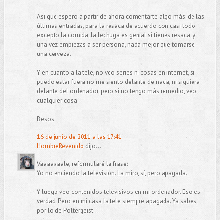
Asi que espero a partir de ahora comentarte algo más: de las
últimas entradas, para la resaca de acuerdo con casi todo
excepto la comida, la lechuga es genial si tienes resaca, y
una vez empiezas a ser persona, nada mejor que tomarse
una cerveza.
Y en cuanto a la tele, no veo series ni cosas en internet, si
puedo estar fuera no me siento delante de nada, ni siquiera
delante del ordenador, pero si no tengo más remedio, veo
cualquier cosa
Besos
16 de junio de 2011 a las 17:41
HombreRevenido
dijo...
Vaaaaaaale, reformularé la frase:
Yo no enciendo la televisión. La miro, sí, pero apagada.
Y luego veo contenidos televisivos en mi ordenador. Eso es
verdad. Pero en mi casa la tele siempre apagada. Ya sabes,
por lo de Poltergeist...