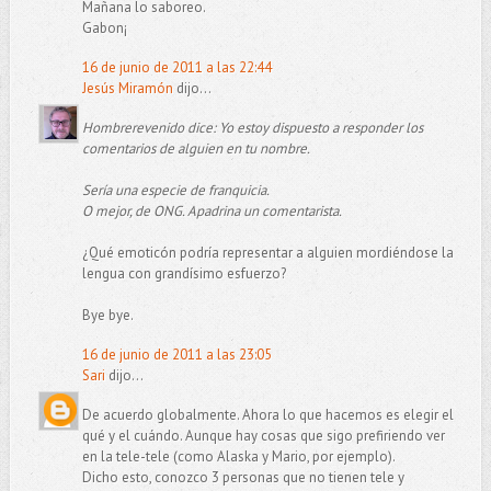
Mañana lo saboreo.
Gabon¡
16 de junio de 2011 a las 22:44
Jesús Miramón
dijo...
Hombrerevenido dice: Yo estoy dispuesto a responder los
comentarios de alguien en tu nombre.
Sería una especie de franquicia.
O mejor, de ONG. Apadrina un comentarista.
¿Qué emoticón podría representar a alguien mordiéndose la
lengua con grandísimo esfuerzo?
Bye bye.
16 de junio de 2011 a las 23:05
Sari
dijo...
De acuerdo globalmente. Ahora lo que hacemos es elegir el
qué y el cuándo. Aunque hay cosas que sigo prefiriendo ver
en la tele-tele (como Alaska y Mario, por ejemplo).
Dicho esto, conozco 3 personas que no tienen tele y