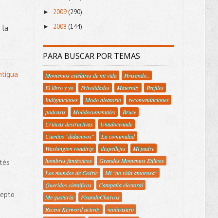
2009
(290)
►
2008
(144)
►
 la
PARA BUSCAR POR TEMAS
ntigua
Momentos estelares de mi vida
Pensando..
El libro y yo
Frivolidades
Maternity
Perfiles
Indignaciones
Modo aleatorio
recomendaciones
podcasts
Molidocumentales
Bruce
Criticas destructivas
Unadocenade
Cuentos "didactivos"
La comunidad
Washington roadtrip
despellejes
Mi padre
hombres fantásticos
Grandes Momentos Etílicos
tés
Los mundos de Cedric
Mi "no vida amorosa"
Queridos científicos
Campaña electoral
cepto
Me gustaría
PisandoCharcos
Recent Keyword activity
moliensayo