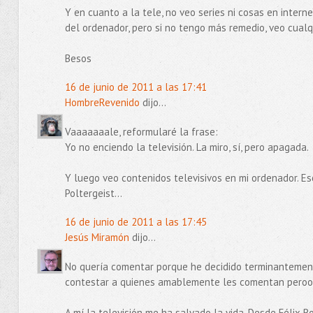
Y en cuanto a la tele, no veo series ni cosas en intern
del ordenador, pero si no tengo más remedio, veo cualq
Besos
16 de junio de 2011 a las 17:41
HombreRevenido
dijo...
Vaaaaaaale, reformularé la frase:
Yo no enciendo la televisión. La miro, sí, pero apagada.
Y luego veo contenidos televisivos en mi ordenador. Es
Poltergeist...
16 de junio de 2011 a las 17:45
Jesús Miramón
dijo...
No quería comentar porque he decidido terminantemen
contestar a quienes amablemente les comentan peroooo
A mí la televisión me ha salvado la vida. Desde Félix R