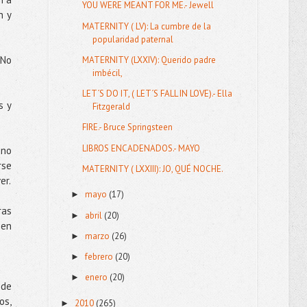
YOU WERE MEANT FOR ME.- Jewell
n y
MATERNITY ( LV): La cumbre de la
popularidad paternal
 No
MATERNITY (LXXIV): Querido padre
imbécil,
LET´S DO IT, ( LET´S FALL IN LOVE).- Ella
s y
Fitzgerald
FIRE.- Bruce Springsteen
LIBROS ENCADENADOS.- MAYO
 no
rse
MATERNITY ( LXXIII): JO, QUÉ NOCHE.
er.
mayo
(17)
►
ras
abril
(20)
►
 en
marzo
(26)
►
febrero
(20)
►
enero
(20)
►
 de
os,
2010
(265)
►