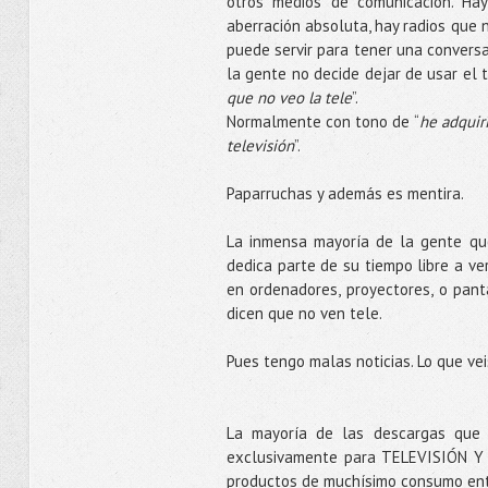
otros medios de comunicación. Hay
aberración absoluta, hay radios que 
puede servir para tener una conversa
la gente no decide dejar de usar el t
que no veo la tele
”.
Normalmente con tono de “
he adquir
televisión
”.
Paparruchas y además es mentira.
La inmensa mayoría de la gente qu
dedica parte de su tiempo libre a v
en ordenadores, proyectores, o panta
dicen que no ven tele.
Pues tengo malas noticias. Lo que v
La mayoría de las descargas que
exclusivamente para TELEVISIÓN Y 
productos de muchísimo consumo entre