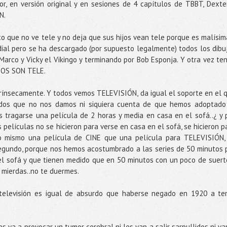
r, en versión original y en sesiones de 4 capítulos de TBBT, Dexte
N.
o que no ve tele y no deja que sus hijos vean tele porque es malísim
al pero se ha descargado (por supuesto legalmente) todos los dibu
arco y Vicky el Vikingo y terminando por Bob Esponja. Y otra vez te
JOS SON TELE.
trínsecamente. Y todos vemos TELEVISIÓN, da igual el soporte en el 
dos que no nos damos ni siquiera cuenta de que hemos adoptado
s tragarse una película de 2 horas y media en casa en el sofá..¿ y 
películas no se hicieron para verse en casa en el sofá, se hicieron p
lo mismo una película de CINE que una película para TELEVISIÓN,
egundo, porque nos hemos acostumbrado a las series de 50 minutos 
 el sofá y que tienen medido que en 50 minutos con un poco de suert
s mierdas..no te duermes.
 televisión es igual de absurdo que haberse negado en 1920 a te
es va a provocar un tumor cerebral ni les van a salir sarpullidos ni va