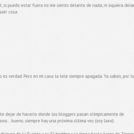
et, si puedo estar fuera no me siento delante de nada, ni siquiera dela
uier cosa
o es verdad. Pero en mi casa la tele siempre apagada. Ya sabes, por l
te dejar de hacerlo donde los bloggers pasan olímpicamente de
o... bueno, siempre hay una próxima última vez (soy laxo).
odríguez de la Fuente y su El hombre y la tierra hasta Juego de Tronos