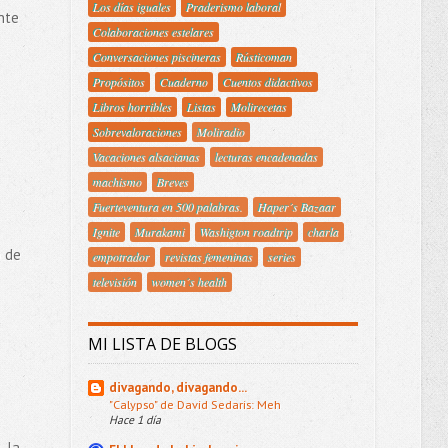
Los días iguales
Praderismo laboral
nte
Colaboraciones estelares
Conversaciones piscineras
Rústicoman
Propósitos
Cuaderno
Cuentos didactivos
Libros horribles
Listas
Molirecetas
Sobrevaloraciones
Moliradio
Vacaciones alsacianas
lecturas encadenadas
machismo
Breves
Fuerteventura en 500 palabras.
Haper´s Bazaar
Ignite
Murakami
Washigton roadtrip
charla
o de
empotrador
revistas femeninas
series
televisión
women´s health
MI LISTA DE BLOGS
divagando, divagando...
"Calypso" de David Sedaris: Meh
Hace 1 día
, la