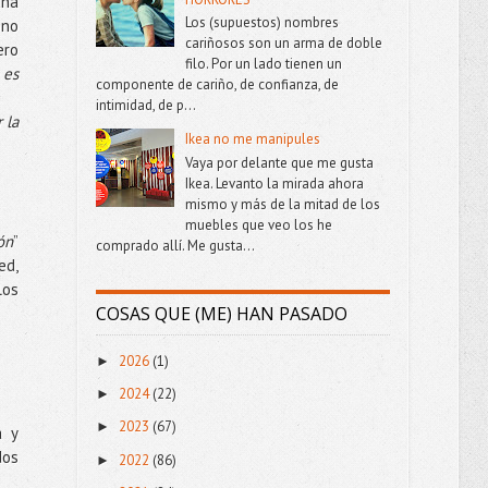
una
Los (supuestos) nombres
ono
cariñosos son un arma de doble
ero
filo. Por un lado tienen un
 es
componente de cariño, de confianza, de
intimidad, de p...
 la
Ikea no me manipules
Vaya por delante que me gusta
Ikea. Levanto la mirada ahora
mismo y más de la mitad de los
muebles que veo los he
ón
”
comprado allí. Me gusta...
ed,
los
COSAS QUE (ME) HAN PASADO
2026
(1)
►
2024
(22)
►
2023
(67)
►
a y
dos
2022
(86)
►