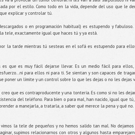
nada por el estilo. Como todo en la vida, depende del uso que le de
que explicar y controlar tú.
 descargados o en programación habitual) es estupendo y fabuloso.
la tele, exactamente igual que haces tú y ya está.
or la tarde mientras tú sesteas en el sofá es estupendo para ello
 es que es muy fácil dejarse llevar. Es un medio fácil para ellos,
esfuerzo...ni para ellos ni para ti. Se sientan y son capaces de traga
e poner un límite y un control sobre lo que les dejas o no les dejas v
o creo que es contraproducente y una tontería. Es como si no les deja
istencia del teléfono. Para bien o para mal, han nacido, igual que tú,
aprender a manejarla, a tratarla, a saber qué merece la pena y qué no.
os vimos la tele de pequeños y no hemos salido tan mal. No dejamos
maginar, supimos relacionarnos con otros y algunos hasta emparejarn