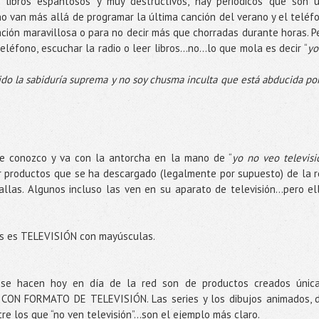
 libros espantosos y muy destructivos, hay periódicos que son 
no van más allá de programar la última canción del verano y el teléf
ción maravillosa o para no decir más que chorradas durante horas. P
eléfono, escuchar la radio o leer libros…no...lo que mola es decir “
yo
ido la sabiduría suprema y no soy chusma inculta que está abducida por
e conozco y va con la antorcha en la mano de “
yo no veo televisi
er productos que se ha descargado (legalmente por supuesto) de la r
llas. Algunos incluso las ven en su aparato de televisión...pero el
eis es TELEVISIÓN con mayúsculas.
 se hacen hoy en día de la red son de productos creados únic
CON FORMATO DE TELEVISIÓN. Las series y los dibujos animados, 
 los que “no ven televisión”...son el ejemplo más claro.