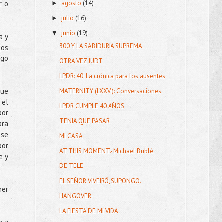
agosto
(14)
r o
►
julio
(16)
►
junio
(19)
▼
a y
300 Y LA SABIDURIA SUPREMA
jos
ngo
OTRA VEZ JUDT
LPDR: 40. La crónica para los ausentes
que
MATERNITY (LXXVI): Conversaciones
 el
LPDR CUMPLE 40 AÑOS
por
TENIA QUE PASAR
ara
 se
MI CASA
por
AT THIS MOMENT.- Michael Bublé
e y
DE TELE
EL SEÑOR VIVEIRÓ, SUPONGO.
ner
HANGOVER
LA FIESTA DE MI VIDA
n a