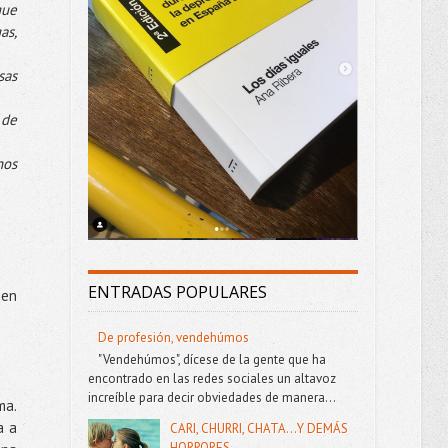
ue
as,
sas
 de
hos
ENTRADAS POPULARES
 en
De profesión, vendehúmos
"Vendehúmos", dícese de la gente que ha
encontrado en las redes sociales un altavoz
increíble para decir obviedades de manera...
ma.
a a
CARI, CHURRI, CHATA...Y DEMÁS
HORRORES