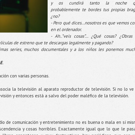
y os cundirá tanto la noche q
probablemente te bordes tus propias brag
¿no?
- Pero qué dices...nosotros es que vemos co
en el ordenador.
- Ah..”veis cosas”… ¿Qué cosas? ¿Obras
lículas de estreno que te descargas legalmente y pagando?
simas series, muchos documentales y a los niños les ponemos muc
LE
.
ción con varias personas.
ocia la televisión al aparato reproductor de televisión. Si no lo ve
isión y entonces está a salvo del poder maléfico de la televisión.
dio de comunicación y entretenimiento no es buena o mala en sí mis
scendencia y cosas horribles. Exactamente igual que lo que le pas