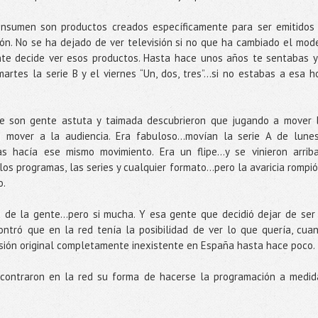
onsumen son productos creados específicamente para ser emitidos
sión. No se ha dejado de ver televisión si no que ha cambiado el mod
te decide ver esos productos. Hasta hace unos años te sentabas y
martes la serie B y el viernes “Un, dos, tres”…si no estabas a esa h
ue son gente astuta y taimada descubrieron que jugando a mover 
n mover a la audiencia. Era fabuloso…movían la serie A de lune
as hacía ese mismo movimiento. Era un flipe...y se vinieron arrib
los programas, las series y cualquier formato…pero la avaricia rompió
o.
 de la gente...pero si mucha. Y esa gente que decidió dejar de ser
ntró que en la red tenía la posibilidad de ver lo que quería, cua
ersión original completamente inexistente en España hasta hace poco.
ncontraron en la red su forma de hacerse la programación a medi