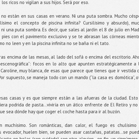
los ricos no vigilan a sus hijos. Será por eso.
 o no están en sus casas en verano. Ni una puta sombra. Mucho césp
ilísimo el concepto de piscina infinita? Cursilísimo y absurdo), mu
i una puta sombra. Es decir, que sales al jardín el 8 de julio en Mad
s pies con el pavimento exclusivo y se te abrasan las córneas mient
 no leen y en la piscina infinita no se baña ni el tato.
ras encima de las mesas, al lado del sofá o encima del escritorio. Ah
 escenográfica”: focos en lo alto que apunten estratégicamente a 
Caroline, muy blanca, de esas que parece que tienes que ir vestida 
Por supuesto, se maneja todo con un mando (“la casa es domótica”, o
sas casas y es que siempre están a las afueras de la ciudad. Esto
iera podrida de pasta...viviría en un ático enfrente de El Retiro y no
ue sea dónde hay que coger el coche hasta para ir al buzón.
n muchísimo. Son románticas, dan calor, el fuego es chulísimo
es evocador, huelen bien, se pueden asar castañas, patatas…se pue
carte en bolas (con cuidado) con otro alguien…en fin, un sinnúmero