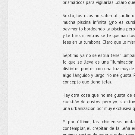
prismáticos para vigilarlas…claro que 
Sexto, los ricos no salen al jardín
mucha piscina infinita (¿no es curs
pavimento bordeando la piscina pero n
y te fríes mientras se te queman lo
lees en la tumbona. Claro que lo mismo
Séptimo, ya no se estila tener lámpa
lo que se lleva es una “iluminación
distintos puntos con una luz muy de 
algo lánguido y largo. No me gusta. 
concepto que tiene tela).
Hay otra cosa que no me gusta de e
cuestión de gustos, pero yo, si estuv
una urbanización por muy exclusiva q
Y por último, las chimeneas mola
contemplar, el crepitar de la leña 
quemar cartas de amor, puedes revol