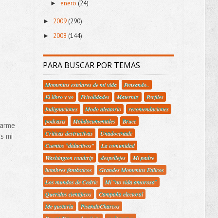
enero
(24)
►
2009
(290)
►
2008
(144)
►
PARA BUSCAR POR TEMAS
Momentos estelares de mi vida
Pensando..
El libro y yo
Frivolidades
Maternity
Perfiles
Indignaciones
Modo aleatorio
recomendaciones
podcasts
Molidocumentales
Bruce
marme
Criticas destructivas
Unadocenade
es mi
Cuentos "didactivos"
La comunidad
Washington roadtrip
despellejes
Mi padre
hombres fantásticos
Grandes Momentos Etílicos
Los mundos de Cedric
Mi "no vida amorosa"
Queridos científicos
Campaña electoral
Me gustaría
PisandoCharcos