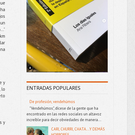
que
cha
os
 un
o…”
 km
lar
una
e y
ENTRADAS POPULARES
 lo
eto
De profesión, vendehúmos
"Vendehúmos", dícese de la gente que ha
encontrado en las redes sociales un altavoz
increíble para decir obviedades de manera...
s y
CARI, CHURRI, CHATA...Y DEMÁS
HORRORES