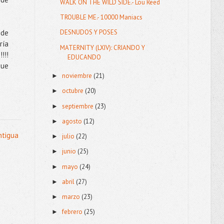
WALK ON THE WILD SIDE.- Lou Reed
TROUBLE ME.- 10000 Maniacs
 de
DESNUDOS Y POSES
ría
MATERNITY (LXIV): CRIANDO Y
!!!
EDUCANDO
que
noviembre
(21)
►
octubre
(20)
►
septiembre
(23)
►
agosto
(12)
►
ntigua
julio
(22)
►
junio
(25)
►
mayo
(24)
►
abril
(27)
►
marzo
(23)
►
febrero
(25)
►