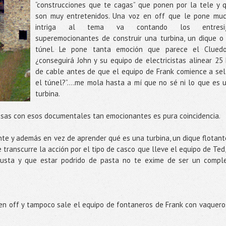
“construcciones que te cagas” que ponen por la tele y 
son muy entretenidos. Una voz en off que le pone mu
intriga al tema va contando los entresij
superemocionantes de construir una turbina, un dique o
túnel. Le pone tanta emoción que parece el Clued
¿conseguirá John y su equipo de electricistas alinear 25
de cable antes de que el equipo de Frank comience a sel
el túnel?”….me mola hasta a mí que no sé ni lo que es 
turbina.
asas con esos documentales tan emocionantes es pura coincidencia.
te y además en vez de aprender qué es una turbina, un dique flotant
 transcurre la acción por el tipo de casco que lleve el equipo de Ted,
justa y que estar podrido de pasta no te exime de ser un compl
en off y tampoco sale el equipo de fontaneros de Frank con vaquero