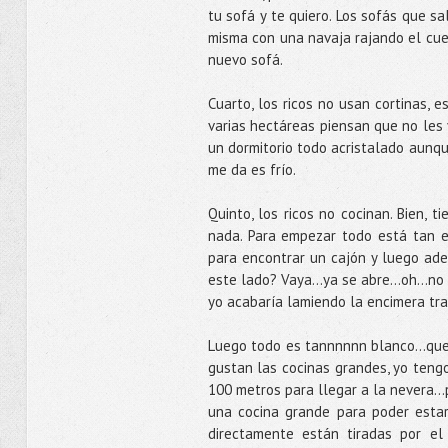
tu sofá y te quiero. Los sofás que 
misma con una navaja rajando el cue
nuevo sofá.
Cuarto, los ricos no usan cortinas, 
varias hectáreas piensan que no les 
un dormitorio todo acristalado aunq
me da es frío.
Quinto, los ricos no cocinan. Bien,
nada. Para empezar todo está tan e
para encontrar un cajón y luego ade
este lado? Vaya...ya se abre...oh..
yo acabaría lamiendo la encimera tras
Luego todo es tannnnnn blanco…que d
gustan las cocinas grandes, yo ten
100 metros para llegar a la nevera..
una cocina grande para poder estar
directamente están tiradas por el