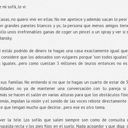
mi sofá, lo vi.
asas, no quiero vivir en ellas. No me apetece y además sacan lo peor
on grandes paneles blancos y yo, la persona que menos amigos tien
ollo unos irrefrenables ganas de coger un pincel o un spray y ver si 
Bansky.
i estás podrido de dinero te hagas una casa exactamente igual que
e considere que los adosados son vulgares porque “son todos iguales
s iguales…pero como cuestan 3 millones de leuros entonces no es
 sus familias. No entiendo si no que te hagas un cuarto de estar de 
ilidades no ya de mantener una conversación con tu pareja si
ás se hacen el salón en varias alturas para que los obstáculos físi
más, impidan la visión y el sonido de las voces rebote directamente 
ece que tengan mucho que decirse…pero ese es otro tema.
 ver la tele. Los sofás que salen siempre son como de consulta 
spalda recta y los pies fijos en el suelo. Nada acogedor y que diga: 