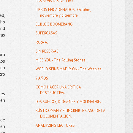
LAS REVISTAS DE TIAS.
LIBROS ENCADENADOS.- Octubre,
ed,
noviembre y diciembre.
cho
EL BLOG BOOMERANG
rid
SUPERCASAS
ras
PARA A.
SIN RESERVAS
ora
MISS YOU.- The Rolling Stones
los
con
WORLD SPINS MADLY ON.- The Weepies
tro
7 AÑOS
COMO HACER UNA CRÍTICA
DESTRUCTIVA.
 es
 en
LOS SUECOS, DIÓGENES Y MOLIMADRE.
RÚSTICOMAN Y EL INCREIBLE CASO DE LA
DOCUMENTACIÓN...
 de
ANALIYZING LECTORES
den
 de