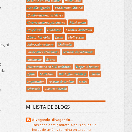
Recent Keyword activity
moliensayo
e
Los días iguales
Praderismo laboral
Colaboraciones estelares
Conversaciones piscineras
Rústicoman
Propósitos
Cuaderno
Cuentos didactivos
Libros horribles
Listas
Molirecetas
s, ni
Sobrevaloraciones
Moliradio
Vacaciones alsacianas
lecturas encadenadas
machismo
Breves
o
Fuerteventura en 500 palabras.
Haper´s Bazaar
oda
Ignite
Murakami
Washigton roadtrip
charla
empotrador
revistas femeninas
series
televisión
women´s health
s
MI LISTA DE BLOGS
.
divagando, divagando...
Tras poco domir, mírate 4 pelis en las 12
horas de avión y termina en la cama