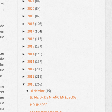
2021
(84)
►
 mi
2020
(84)
►
 mi
2019
(82)
►
2018
(107)
►
 de
 en
2017
(104)
►
que
2016
(117)
►
2015
(124)
►
cer
2014
(130)
►
olo
2013
(177)
►
¿En
2012
(206)
►
que
e.
2011
(219)
►
2010
(265)
▼
 me
diciembre
(19)
▼
cer
ner
LO MEJOR DE MI AÑO EN EL BLOG.
n o
MOLIMADRE
ría