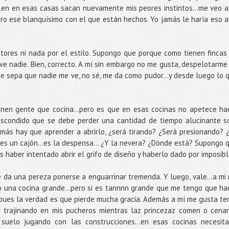
salen en esas casas sacan nuevamente mis peores instintos…me veo a
ro ese blanquísimo con el que están hechos. Yo jamás le haría eso a
estores ni nada por el estilo. Supongo que porque como tienen fincas
ve nadie. Bien, correcto. A mí sin embargo no me gusta, despelotarme
ue sepa que nadie me ve, no sé, me da como pudor…y desde luego lo 
 tienen gente que cocina…pero es que en esas cocinas no apetece ha
scondido que se debe perder una cantidad de tiempo alucinante s
más hay que aprender a abrirlo, ¿será tirando? ¿Será presionando? 
.no es un cajón…es la despensa… ¿Y la nevera? ¿Dónde está? Supongo 
 haber intentado abrir el grifo de diseño y haberlo dado por imposibl
a una pereza ponerse a enguarrinar tremenda. Y luego, vale...a mi
go una cocina grande…pero si es tannnn grande que me tengo que ha
.pues la verdad es que pierde mucha gracia. Además a mí me gusta te
 trajinando en mis pucheros mientras laz princezaz comen o cena
 suelo jugando con las construcciones…en esas cocinas necesita