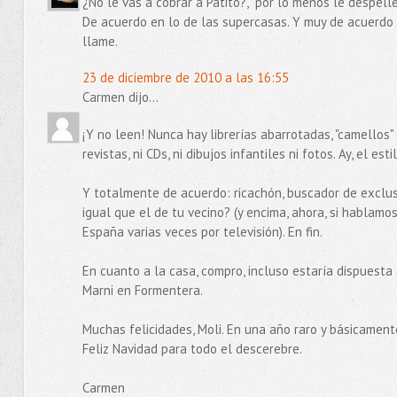
¿No le vas a cobrar a Patito?, `por lo menos le despelle
De acuerdo en lo de las supercasas. Y muy de acuerdo
llame.
23 de diciembre de 2010 a las 16:55
Carmen dijo...
¡Y no leen! Nunca hay librerías abarrotadas, "camellos"
revistas, ni CDs, ni dibujos infantiles ni fotos. Ay, el es
Y totalmente de acuerdo: ricachón, buscador de exclusi
igual que el de tu vecino? (y encima, ahora, si hablam
España varias veces por televisión). En fin.
En cuanto a la casa, compro, incluso estaría dispuesta 
Marni en Formentera.
Muchas felicidades, Moli. En una año raro y básicament
Feliz Navidad para todo el descerebre.
Carmen