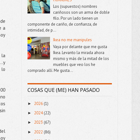
Los (supuestos) nombres
cariñosos son un arma de doble
filo. Por un lado tienen un
 de
componente de cariño, de confianza, de
e a
intimidad, de p...
soy
Ikea no me manipules
Vaya por delante que me gusta
Ikea. Levanto la mirada ahora
 la
mismo y más de la mitad de los
”…y
muebles que veo los he
 lo
comprado allí. Me gusta...
COSAS QUE (ME) HAN PASADO
300
 no
cos
2026
(1)
►
sin
2024
(22)
►
2023
(67)
►
del
2022
(86)
►
soy