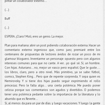
pintar un colaborador externo...
(...)
Buff
(...)
ESPERA. ¡Claro! Moli, eres un genio. La mejor.
Plan para mañana: abrir un post pidiendo colaboración externa. Hacer un
comentario externo ingenioso que, como juez, premiaré entre los
centenares de propuestas de lectores ávidos de rozar un poco de mi
glamour bloguero. Inventarme un personaje opuesto pero con algunos
intereses comunes para que no cante. A ver...yo qué sé. Sí, un hombre.
Con hijas. Asturiano... no, mejor un vasco pero español. Que le guste....
los libros, claro, pero a otro nivel. Más primitivo, ya se sabe: fútbol,
comics, Stephen King... Pero que de repente sorprenda. Y sepa quien es
Nemirovsky. Y si tiene dos hijas puedo seguir exprimiendo el rollo
princezaz. Pero le falta algo... una cierta polémica. Me puedo poner
celosa porque sus comentarios son agudos y divertidos. O podemos
tener una polémica pedante sobre la importancia de la literatura y lo
aburrido que es Reverte...
Sí, al menos da para un par de días. y luego vacaciones. Y luego la gente