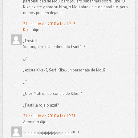
personalidad de Moli, pero ¡quiero saber más sobre Kike! O
Kike existe y abre su blog, o Moli abre un blog paralelo, pero
no nos pueden dejar así...
21 de julio de 2010 a las 19:13
Kike.-
dijo...
¿Existo?
Supongo. ¿existe Edmundo Dantés?
¿?
¿existe Kike.-?¿Será Kike.- un personaje de Moli?
¿?
¿O es Moli un personaje de Kike.-?
¿Pastilla roja o azul?
21 de julio de 2010 a las 19:21
Anónimo dijo...
Jajajajajajajajajajajajajajajaja!!!!!