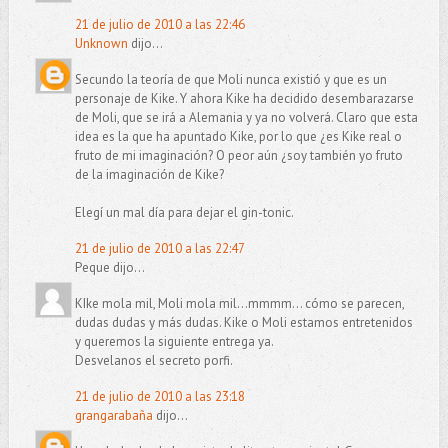
21 de julio de 2010 a las 22:46
Unknown
dijo...
Secundo la teoría de que Moli nunca existió y que es un
personaje de Kike. Y ahora Kike ha decidido desembarazarse
de Moli, que se irá a Alemania y ya no volverá. Claro que esta
idea es la que ha apuntado Kike, por lo que ¿es Kike real o
fruto de mi imaginación? O peor aún ¿soy también yo fruto
de la imaginación de Kike?
Elegí un mal día para dejar el gin-tonic.
21 de julio de 2010 a las 22:47
Peque dijo...
KIke mola mil, Moli mola mil...mmmm... cómo se parecen,
dudas dudas y más dudas. Kike o Moli estamos entretenidos
y queremos la siguiente entrega ya.
Desvelanos el secreto porfi.
21 de julio de 2010 a las 23:18
grangarabaña
dijo...