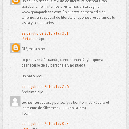
Un saludo desde la revista de literatura oriental Gran
Garabaña. Te invitamos a visitarnos en la página
www.grangarabana.com. En nuestra primera edición
tenemos un especial de literatura japonesa, esperamos tu
visita y comentarios.
22 de julio de 2010 a las 0:51
Portarosa
dijo...
Olé, exita o no.
Lo peor vendrá cuando, como Conan Doyle, quiera
deshacerse de su personaje y no pueda.
Un beso, Moli.
22 de julio de 2010 a las 2:26
Anónimo dijo...
Leches! Lei el post y pensé, "qué bonito, matrix", pero el
repelente de Kike me ha quitado la idea.
Tochi
22 de julio de 2010 a las 8:25