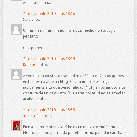
Anda, vengaaaa...
21 de julio de 2010 a las 18:16
Sara dijo...
Ummmmmmmmmm no me mola, mucho no se, voy a
pensarlo.
Casi primer
21 de julio de 2010 a las 18:19
Kotinussa
dijo...
A ver, Kike, si existes de verdad manifiéstate. Da dos golpes
en la mesa o abre un blog. Kike, si no existes, coge
rápidamente a tu otra personalidad (Moli) e iros ambos a la
consulta de un psiquiatra. Que estas cosas, si no se arreglan,
acaban mal.
21 de julio de 2010 a las 18:39
JuanRa Diablo
dijo...
Pienso como Kotinussa: Kike es un nuevo pseudónimo de
Moli, un personaje creado por ella misma para dar cancha en