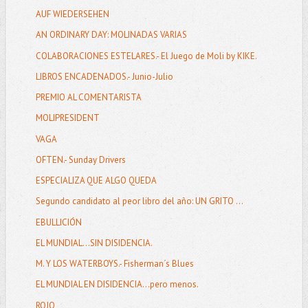
AUF WIEDERSEHEN
AN ORDINARY DAY: MOLINADAS VARIAS
COLABORACIONES ESTELARES.- El Juego de Moli by KIKE.
LIBROS ENCADENADOS.- Junio-Julio
PREMIO AL COMENTARISTA
MOLIPRESIDENT
VAGA
OFTEN.- Sunday Drivers
ESPECIALIZA QUE ALGO QUEDA
Segundo candidato al peor libro del año: UN GRITO ...
EBULLICIÓN
EL MUNDIAL…SIN DISIDENCIA.
M. Y LOS WATERBOYS.- Fisherman´s Blues
EL MUNDIAL EN DISIDENCIA...pero menos.
ROJO