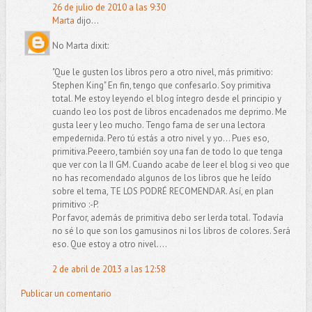
26 de julio de 2010 a las 9:30
Marta
dijo...
No Marta dixit:
"Que le gusten los libros pero a otro nivel, más primitivo:
Stephen King" En fin, tengo que confesarlo. Soy primitiva
total. Me estoy leyendo el blog íntegro desde el principio y
cuando leo los post de libros encadenados me deprimo. Me
gusta leer y leo mucho. Tengo fama de ser una lectora
empedernida. Pero tú estás a otro nivel y yo... Pues eso,
primitiva.Peeero, también soy una fan de todo lo que tenga
que ver con la II GM. Cuando acabe de leer el blog si veo que
no has recomendado algunos de los libros que he leído
sobre el tema, TE LOS PODRÉ RECOMENDAR. Así, en plan
primitivo :-P.
Por favor, además de primitiva debo ser lerda total. Todavía
no sé lo que son los gamusinos ni los libros de colores. Será
eso. Que estoy a otro nivel....
2 de abril de 2013 a las 12:58
Publicar un comentario