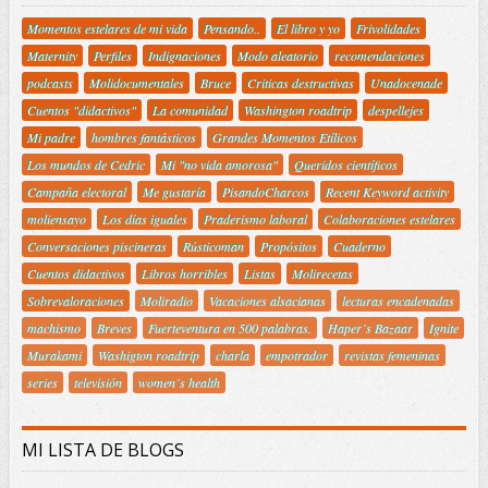
Momentos estelares de mi vida
Pensando..
El libro y yo
Frivolidades
Maternity
Perfiles
Indignaciones
Modo aleatorio
recomendaciones
podcasts
Molidocumentales
Bruce
Criticas destructivas
Unadocenade
Cuentos "didactivos"
La comunidad
Washington roadtrip
despellejes
Mi padre
hombres fantásticos
Grandes Momentos Etílicos
Los mundos de Cedric
Mi "no vida amorosa"
Queridos científicos
Campaña electoral
Me gustaría
PisandoCharcos
Recent Keyword activity
moliensayo
Los días iguales
Praderismo laboral
Colaboraciones estelares
Conversaciones piscineras
Rústicoman
Propósitos
Cuaderno
Cuentos didactivos
Libros horribles
Listas
Molirecetas
Sobrevaloraciones
Moliradio
Vacaciones alsacianas
lecturas encadenadas
machismo
Breves
Fuerteventura en 500 palabras.
Haper´s Bazaar
Ignite
Murakami
Washigton roadtrip
charla
empotrador
revistas femeninas
series
televisión
women´s health
MI LISTA DE BLOGS