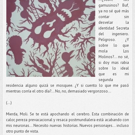
gamusinos? Buf,
ya no sé qué más
contar sin
desvelar la
identidad Secreta
del ingeniero.
Peligroso. ¿Y
sobre lo que
mola Los
Molinos?... no sé,
si doy mas rabia
sobre lo ideal
que es mi
segunda
residencia alguno quizá se mosquee. ¿Y si cuento lo que me pasó
mientras corría el otro día?... No, no, demasiado vergonzoso...
(...)
Mierda, Moli. Se te está apochando el cerebro. Esta combinación de
calor, pereza prevacacional y resaca postmundialera está acabando con
mis neuronas... Necesito nuevas historias. Nuevos personajes... incluso
otro punto de vista.