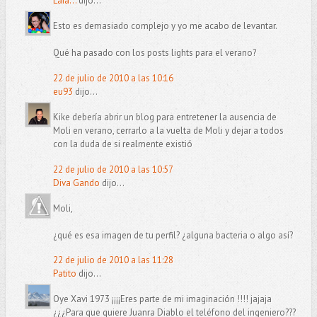
Laia...
dijo...
Esto es demasiado complejo y yo me acabo de levantar.
Qué ha pasado con los posts lights para el verano?
22 de julio de 2010 a las 10:16
eu93
dijo...
Kike debería abrir un blog para entretener la ausencia de
Moli en verano, cerrarlo a la vuelta de Moli y dejar a todos
con la duda de si realmente existió
22 de julio de 2010 a las 10:57
Diva Gando
dijo...
Moli,
¿qué es esa imagen de tu perfil? ¿alguna bacteria o algo así?
22 de julio de 2010 a las 11:28
Patito
dijo...
Oye Xavi 1973 ¡¡¡¡Eres parte de mi imaginación !!!! jajaja
¿¿¿Para que quiere Juanra Diablo el teléfono del ingeniero???