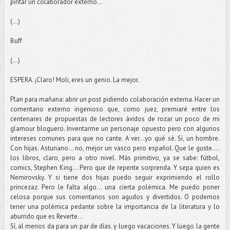
pintar un colaborador externo...
(...)
Buff
(...)
ESPERA. ¡Claro! Moli, eres un genio. La mejor.
Plan para mañana: abrir un post pidiendo colaboración externa. Hacer un
comentario externo ingenioso que, como juez, premiaré entre los
centenares de propuestas de lectores ávidos de rozar un poco de mi
glamour bloguero. Inventarme un personaje opuesto pero con algunos
intereses comunes para que no cante. A ver...yo qué sé. Sí, un hombre.
Con hijas. Asturiano... no, mejor un vasco pero español. Que le guste....
los libros, claro, pero a otro nivel. Más primitivo, ya se sabe: fútbol,
comics, Stephen King... Pero que de repente sorprenda. Y sepa quien es
Nemirovsky. Y si tiene dos hijas puedo seguir exprimiendo el rollo
princezaz. Pero le falta algo... una cierta polémica. Me puedo poner
celosa porque sus comentarios son agudos y divertidos. O podemos
tener una polémica pedante sobre la importancia de la literatura y lo
aburrido que es Reverte...
Sí, al menos da para un par de días. y luego vacaciones. Y luego la gente