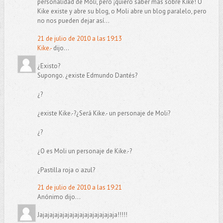
personalidad de Moli, pero ¡quiero saber más sobre Kike! O
Kike existe y abre su blog, o Moli abre un blog paralelo, pero
no nos pueden dejar así...
21 de julio de 2010 a las 19:13
Kike.-
dijo...
¿Existo?
Supongo. ¿existe Edmundo Dantés?
¿?
¿existe Kike.-?¿Será Kike.- un personaje de Moli?
¿?
¿O es Moli un personaje de Kike.-?
¿Pastilla roja o azul?
21 de julio de 2010 a las 19:21
Anónimo dijo...
Jajajajajajajajajajajajajajajaja!!!!!