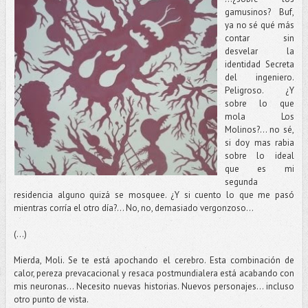
gamusinos? Buf,
ya no sé qué más
contar sin
desvelar la
identidad Secreta
del ingeniero.
Peligroso. ¿Y
sobre lo que
mola Los
Molinos?... no sé,
si doy mas rabia
sobre lo ideal
que es mi
segunda
residencia alguno quizá se mosquee. ¿Y si cuento lo que me pasó
mientras corría el otro día?... No, no, demasiado vergonzoso...
(...)
Mierda, Moli. Se te está apochando el cerebro. Esta combinación de
calor, pereza prevacacional y resaca postmundialera está acabando con
mis neuronas... Necesito nuevas historias. Nuevos personajes... incluso
otro punto de vista.