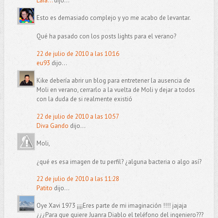
Laia...
dijo...
Esto es demasiado complejo y yo me acabo de levantar.
Qué ha pasado con los posts lights para el verano?
22 de julio de 2010 a las 10:16
eu93
dijo...
Kike debería abrir un blog para entretener la ausencia de
Moli en verano, cerrarlo a la vuelta de Moli y dejar a todos
con la duda de si realmente existió
22 de julio de 2010 a las 10:57
Diva Gando
dijo...
Moli,
¿qué es esa imagen de tu perfil? ¿alguna bacteria o algo así?
22 de julio de 2010 a las 11:28
Patito
dijo...
Oye Xavi 1973 ¡¡¡¡Eres parte de mi imaginación !!!! jajaja
¿¿¿Para que quiere Juanra Diablo el teléfono del ingeniero???