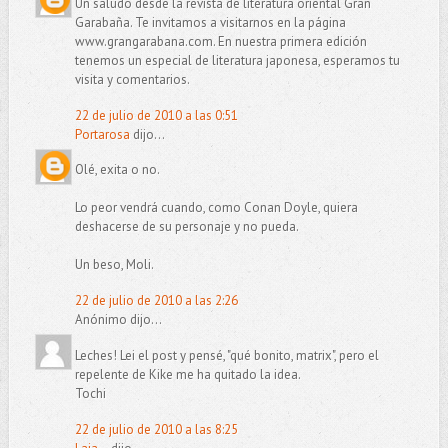
Un saludo desde la revista de literatura oriental Gran
Garabaña. Te invitamos a visitarnos en la página
www.grangarabana.com. En nuestra primera edición
tenemos un especial de literatura japonesa, esperamos tu
visita y comentarios.
22 de julio de 2010 a las 0:51
Portarosa
dijo...
Olé, exita o no.
Lo peor vendrá cuando, como Conan Doyle, quiera
deshacerse de su personaje y no pueda.
Un beso, Moli.
22 de julio de 2010 a las 2:26
Anónimo dijo...
Leches! Lei el post y pensé, "qué bonito, matrix", pero el
repelente de Kike me ha quitado la idea.
Tochi
22 de julio de 2010 a las 8:25