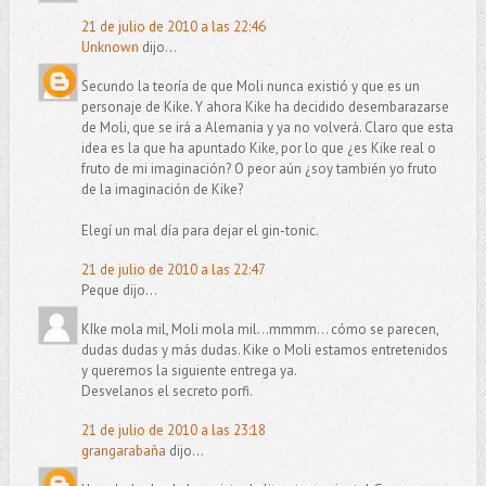
21 de julio de 2010 a las 22:46
Unknown
dijo...
Secundo la teoría de que Moli nunca existió y que es un
personaje de Kike. Y ahora Kike ha decidido desembarazarse
de Moli, que se irá a Alemania y ya no volverá. Claro que esta
idea es la que ha apuntado Kike, por lo que ¿es Kike real o
fruto de mi imaginación? O peor aún ¿soy también yo fruto
de la imaginación de Kike?
Elegí un mal día para dejar el gin-tonic.
21 de julio de 2010 a las 22:47
Peque dijo...
KIke mola mil, Moli mola mil...mmmm... cómo se parecen,
dudas dudas y más dudas. Kike o Moli estamos entretenidos
y queremos la siguiente entrega ya.
Desvelanos el secreto porfi.
21 de julio de 2010 a las 23:18
grangarabaña
dijo...