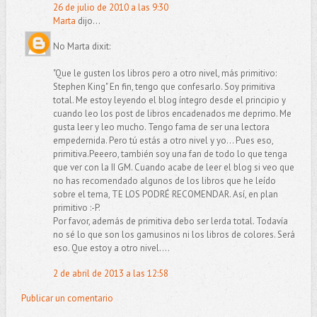
26 de julio de 2010 a las 9:30
Marta
dijo...
No Marta dixit:
"Que le gusten los libros pero a otro nivel, más primitivo:
Stephen King" En fin, tengo que confesarlo. Soy primitiva
total. Me estoy leyendo el blog íntegro desde el principio y
cuando leo los post de libros encadenados me deprimo. Me
gusta leer y leo mucho. Tengo fama de ser una lectora
empedernida. Pero tú estás a otro nivel y yo... Pues eso,
primitiva.Peeero, también soy una fan de todo lo que tenga
que ver con la II GM. Cuando acabe de leer el blog si veo que
no has recomendado algunos de los libros que he leído
sobre el tema, TE LOS PODRÉ RECOMENDAR. Así, en plan
primitivo :-P.
Por favor, además de primitiva debo ser lerda total. Todavía
no sé lo que son los gamusinos ni los libros de colores. Será
eso. Que estoy a otro nivel....
2 de abril de 2013 a las 12:58
Publicar un comentario