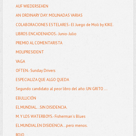
AUF WIEDERSEHEN
AN ORDINARY DAY: MOLINADAS VARIAS
COLABORACIONES ESTELARES.- El Juego de Moli by KIKE.
LIBROS ENCADENADOS.- Junio-Julio
PREMIO AL COMENTARISTA
MOLIPRESIDENT
VAGA
OFTEN.- Sunday Drivers
ESPECIALIZA QUE ALGO QUEDA
Segundo candidato al peor libro del año: UN GRITO ...
EBULLICIÓN
EL MUNDIAL…SIN DISIDENCIA.
M. Y LOS WATERBOYS.- Fisherman´s Blues
EL MUNDIAL EN DISIDENCIA...pero menos.
ROJO