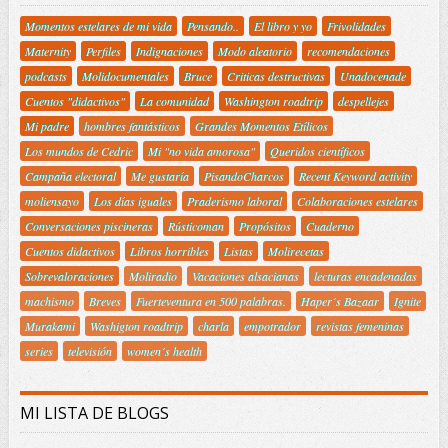
Momentos estelares de mi vida
Pensando..
El libro y yo
Frivolidades
Maternity
Perfiles
Indignaciones
Modo aleatorio
recomendaciones
podcasts
Molidocumentales
Bruce
Criticas destructivas
Unadocenade
Cuentos "didactivos"
La comunidad
Washington roadtrip
despellejes
Mi padre
hombres fantásticos
Grandes Momentos Etílicos
Los mundos de Cedric
Mi "no vida amorosa"
Queridos científicos
Campaña electoral
Me gustaría
PisandoCharcos
Recent Keyword activity
moliensayo
Los días iguales
Praderismo laboral
Colaboraciones estelares
Conversaciones piscineras
Rústicoman
Propósitos
Cuaderno
Cuentos didactivos
Libros horribles
Listas
Molirecetas
Sobrevaloraciones
Moliradio
Vacaciones alsacianas
lecturas encadenadas
machismo
Breves
Fuerteventura en 500 palabras.
Haper´s Bazaar
Ignite
Murakami
Washigton roadtrip
charla
empotrador
revistas femeninas
series
televisión
women´s health
MI LISTA DE BLOGS