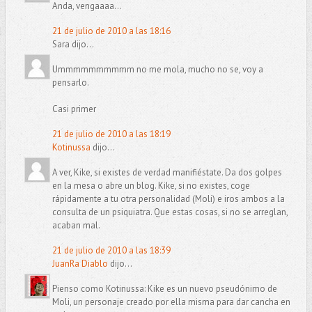
Anda, vengaaaa...
21 de julio de 2010 a las 18:16
Sara dijo...
Ummmmmmmmmm no me mola, mucho no se, voy a
pensarlo.
Casi primer
21 de julio de 2010 a las 18:19
Kotinussa
dijo...
A ver, Kike, si existes de verdad manifiéstate. Da dos golpes
en la mesa o abre un blog. Kike, si no existes, coge
rápidamente a tu otra personalidad (Moli) e iros ambos a la
consulta de un psiquiatra. Que estas cosas, si no se arreglan,
acaban mal.
21 de julio de 2010 a las 18:39
JuanRa Diablo
dijo...
Pienso como Kotinussa: Kike es un nuevo pseudónimo de
Moli, un personaje creado por ella misma para dar cancha en