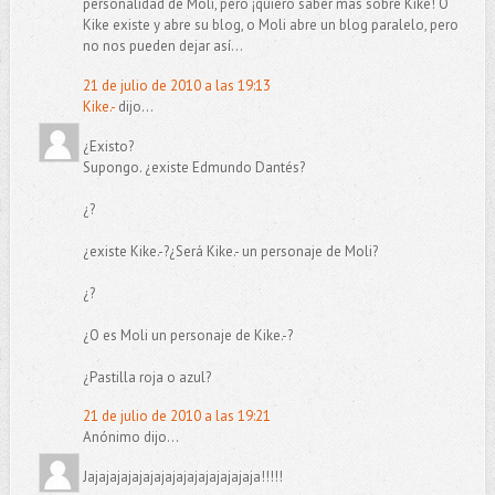
personalidad de Moli, pero ¡quiero saber más sobre Kike! O
Kike existe y abre su blog, o Moli abre un blog paralelo, pero
no nos pueden dejar así...
21 de julio de 2010 a las 19:13
Kike.-
dijo...
¿Existo?
Supongo. ¿existe Edmundo Dantés?
¿?
¿existe Kike.-?¿Será Kike.- un personaje de Moli?
¿?
¿O es Moli un personaje de Kike.-?
¿Pastilla roja o azul?
21 de julio de 2010 a las 19:21
Anónimo dijo...
Jajajajajajajajajajajajajajajaja!!!!!