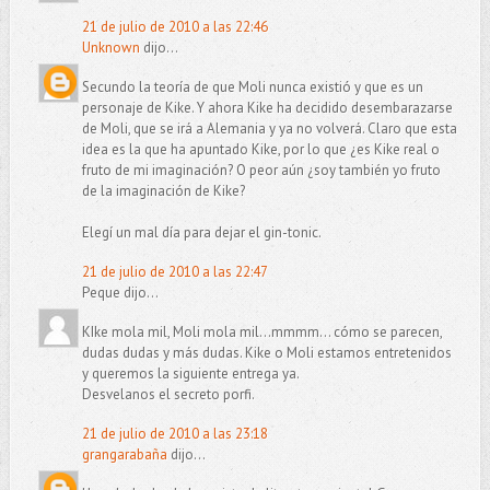
21 de julio de 2010 a las 22:46
Unknown
dijo...
Secundo la teoría de que Moli nunca existió y que es un
personaje de Kike. Y ahora Kike ha decidido desembarazarse
de Moli, que se irá a Alemania y ya no volverá. Claro que esta
idea es la que ha apuntado Kike, por lo que ¿es Kike real o
fruto de mi imaginación? O peor aún ¿soy también yo fruto
de la imaginación de Kike?
Elegí un mal día para dejar el gin-tonic.
21 de julio de 2010 a las 22:47
Peque dijo...
KIke mola mil, Moli mola mil...mmmm... cómo se parecen,
dudas dudas y más dudas. Kike o Moli estamos entretenidos
y queremos la siguiente entrega ya.
Desvelanos el secreto porfi.
21 de julio de 2010 a las 23:18
grangarabaña
dijo...