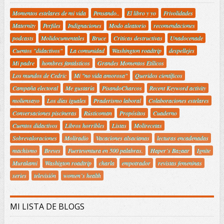
Momentos estelares de mi vida
Pensando..
El libro y yo
Frivolidades
Maternity
Perfiles
Indignaciones
Modo aleatorio
recomendaciones
podcasts
Molidocumentales
Bruce
Criticas destructivas
Unadocenade
Cuentos "didactivos"
La comunidad
Washington roadtrip
despellejes
Mi padre
hombres fantásticos
Grandes Momentos Etílicos
Los mundos de Cedric
Mi "no vida amorosa"
Queridos científicos
Campaña electoral
Me gustaría
PisandoCharcos
Recent Keyword activity
moliensayo
Los días iguales
Praderismo laboral
Colaboraciones estelares
Conversaciones piscineras
Rústicoman
Propósitos
Cuaderno
Cuentos didactivos
Libros horribles
Listas
Molirecetas
Sobrevaloraciones
Moliradio
Vacaciones alsacianas
lecturas encadenadas
machismo
Breves
Fuerteventura en 500 palabras.
Haper´s Bazaar
Ignite
Murakami
Washigton roadtrip
charla
empotrador
revistas femeninas
series
televisión
women´s health
MI LISTA DE BLOGS