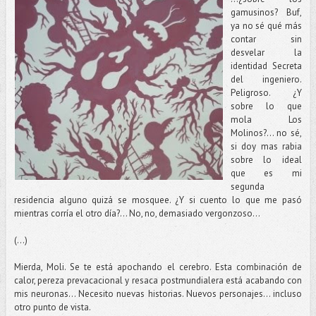
gamusinos? Buf,
ya no sé qué más
contar sin
desvelar la
identidad Secreta
del ingeniero.
Peligroso. ¿Y
sobre lo que
mola Los
Molinos?... no sé,
si doy mas rabia
sobre lo ideal
que es mi
segunda
residencia alguno quizá se mosquee. ¿Y si cuento lo que me pasó
mientras corría el otro día?... No, no, demasiado vergonzoso...
(...)
Mierda, Moli. Se te está apochando el cerebro. Esta combinación de
calor, pereza prevacacional y resaca postmundialera está acabando con
mis neuronas... Necesito nuevas historias. Nuevos personajes... incluso
otro punto de vista.