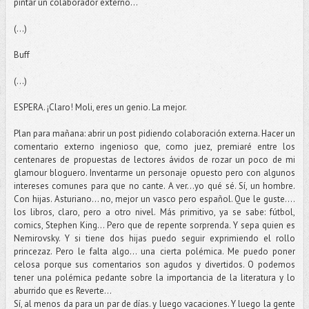
pintar un colaborador externo...
(...)
Buff
(...)
ESPERA. ¡Claro! Moli, eres un genio. La mejor.
Plan para mañana: abrir un post pidiendo colaboración externa. Hacer un
comentario externo ingenioso que, como juez, premiaré entre los
centenares de propuestas de lectores ávidos de rozar un poco de mi
glamour bloguero. Inventarme un personaje opuesto pero con algunos
intereses comunes para que no cante. A ver...yo qué sé. Sí, un hombre.
Con hijas. Asturiano... no, mejor un vasco pero español. Que le guste....
los libros, claro, pero a otro nivel. Más primitivo, ya se sabe: fútbol,
comics, Stephen King... Pero que de repente sorprenda. Y sepa quien es
Nemirovsky. Y si tiene dos hijas puedo seguir exprimiendo el rollo
princezaz. Pero le falta algo... una cierta polémica. Me puedo poner
celosa porque sus comentarios son agudos y divertidos. O podemos
tener una polémica pedante sobre la importancia de la literatura y lo
aburrido que es Reverte...
Sí, al menos da para un par de días. y luego vacaciones. Y luego la gente