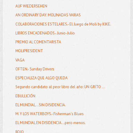
AUF WIEDERSEHEN
AN ORDINARY DAY: MOLINADAS VARIAS
COLABORACIONES ESTELARES.- El Juego de Moli by KIKE.
LIBROS ENCADENADOS.- Junio-Julio
PREMIO AL COMENTARISTA
MOLIPRESIDENT
VAGA
OFTEN.- Sunday Drivers
ESPECIALIZA QUE ALGO QUEDA
Segundo candidato al peor libro del año: UN GRITO ...
EBULLICIÓN
EL MUNDIAL…SIN DISIDENCIA.
M. Y LOS WATERBOYS.- Fisherman´s Blues
EL MUNDIAL EN DISIDENCIA...pero menos.
ROJO