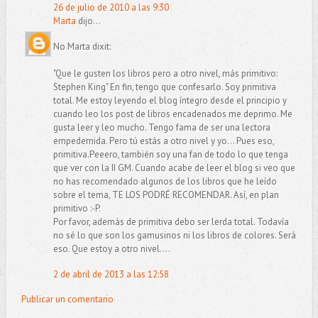
26 de julio de 2010 a las 9:30
Marta
dijo...
No Marta dixit:
"Que le gusten los libros pero a otro nivel, más primitivo:
Stephen King" En fin, tengo que confesarlo. Soy primitiva
total. Me estoy leyendo el blog íntegro desde el principio y
cuando leo los post de libros encadenados me deprimo. Me
gusta leer y leo mucho. Tengo fama de ser una lectora
empedernida. Pero tú estás a otro nivel y yo... Pues eso,
primitiva.Peeero, también soy una fan de todo lo que tenga
que ver con la II GM. Cuando acabe de leer el blog si veo que
no has recomendado algunos de los libros que he leído
sobre el tema, TE LOS PODRÉ RECOMENDAR. Así, en plan
primitivo :-P.
Por favor, además de primitiva debo ser lerda total. Todavía
no sé lo que son los gamusinos ni los libros de colores. Será
eso. Que estoy a otro nivel....
2 de abril de 2013 a las 12:58
Publicar un comentario