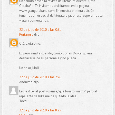
Un saludo desde la revista de literatura oriental Gran
Garabaña. Te invitamos a visitarnos en la página
www.grangarabana.com. En nuestra primera edición
tenemos un especial de literatura japonesa, esperamos tu
visita y comentarios.
22 de julio de 2010 a las 0:51
Portarosa
dijo...
Olé, exita o no.
Lo peor vendrá cuando, como Conan Doyle, quiera
deshacerse de su personaje y no pueda.
Un beso, Moli.
22 de julio de 2010 a las 2:26
Anónimo dijo...
Leches! Lei el post y pensé, "qué bonito, matrix", pero el
repelente de Kike me ha quitado la idea.
Tochi
22 de julio de 2010 a las 8:25