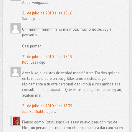
Anda, vengaaaa...
21 de julio de 2010 a las 18:16
Sara dijo...
Ummmmmmmmmm no me mola, mucho no se, voy a
pensarlo.
Casi primer
21 de julio de 2010 a las 18:19
Kotinussa
dijo...
A ver, Kike, si existes de verdad manifiéstate. Da dos golpes
en la mesa o abre un blog. Kike, si no existes, coge
rápidamente a tu otra personalidad (Moli) e iros ambos a la
consulta de un psiquiatra. Que estas cosas, si no se arreglan,
acaban mal.
21 de julio de 2010 a las 18:39
JuanRa Diablo
dijo...
Pienso como Kotinussa: Kike es un nuevo pseudónimo de
Moli, un personaje creado por ella misma para dar cancha en