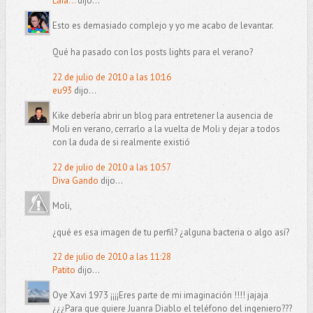
Laia...
dijo...
Esto es demasiado complejo y yo me acabo de levantar.
Qué ha pasado con los posts lights para el verano?
22 de julio de 2010 a las 10:16
eu93
dijo...
Kike debería abrir un blog para entretener la ausencia de
Moli en verano, cerrarlo a la vuelta de Moli y dejar a todos
con la duda de si realmente existió
22 de julio de 2010 a las 10:57
Diva Gando
dijo...
Moli,
¿qué es esa imagen de tu perfil? ¿alguna bacteria o algo así?
22 de julio de 2010 a las 11:28
Patito
dijo...
Oye Xavi 1973 ¡¡¡¡Eres parte de mi imaginación !!!! jajaja
¿¿¿Para que quiere Juanra Diablo el teléfono del ingeniero???