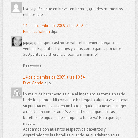
Eso significa que en breve tendremos, grandes momentos
etílicos jeje
14 de diciembre de 2009 a las 9:19
Princess Valium
dijo...
jajajajajaja...pero así no se vale, el ingeniero juega con
ventaja. Espérate al viernes y verás como ganas por unos
500 puntos de diferencia...como míiiiinimo!
Besitossss
14 de diciembre de 2009 a las 10:34
Diva Gando
dijo...
Lo malo de hacer esto es que el ingeniero se tome en serio
lo de los puntos. Mi consuerte ha llegado alguna vez a llevar
su puntuación escrita en un folio pegado a la nevera. Surgió
a raíz de un comentario: "A ver si lllenas alguna de las
botellas de agua... que siempre lo hago yo". Para que dije
nada....
Acabamos con nuestros respectivos papelitos y
disputándonos las botellas cuando se quedaban vacías....