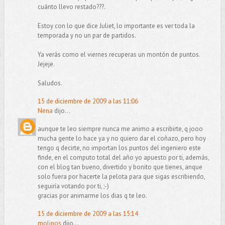
cuánto llevo restado???.
Estoy con lo que dice Juliet, lo importante es ver toda la
temporada y no un par de partidos.
Ya verás como el viernes recuperas un montón de puntos.
Jejeje.
Saludos.
15 de diciembre de 2009 a las 11:06
Nena
dijo...
aunque te leo siempre nunca me animo a escribirte, q jooo
mucha gente lo hace ya y no quiero dar el coñazo, pero hoy
tengo q decirte, no importan los puntos del ingeniero este
finde, en el computo total del año yo apuesto por ti, además,
con el blog tan bueno, divertido y bonito que tienes, anque
solo fuera por hacerte la pelota para que sigas escribiendo,
seguiría votando por ti, ;-)
gracias por animarme los dias q te leo.
15 de diciembre de 2009 a las 15:14
molinos
dijo...