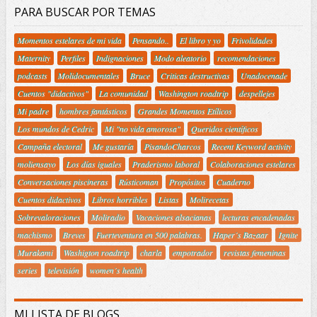
PARA BUSCAR POR TEMAS
Momentos estelares de mi vida
Pensando..
El libro y yo
Frivolidades
Maternity
Perfiles
Indignaciones
Modo aleatorio
recomendaciones
podcasts
Molidocumentales
Bruce
Criticas destructivas
Unadocenade
Cuentos "didactivos"
La comunidad
Washington roadtrip
despellejes
Mi padre
hombres fantásticos
Grandes Momentos Etílicos
Los mundos de Cedric
Mi "no vida amorosa"
Queridos científicos
Campaña electoral
Me gustaría
PisandoCharcos
Recent Keyword activity
moliensayo
Los días iguales
Praderismo laboral
Colaboraciones estelares
Conversaciones piscineras
Rústicoman
Propósitos
Cuaderno
Cuentos didactivos
Libros horribles
Listas
Molirecetas
Sobrevaloraciones
Moliradio
Vacaciones alsacianas
lecturas encadenadas
machismo
Breves
Fuerteventura en 500 palabras.
Haper´s Bazaar
Ignite
Murakami
Washigton roadtrip
charla
empotrador
revistas femeninas
series
televisión
women´s health
MI LISTA DE BLOGS