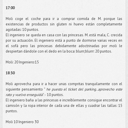
17:00
Moli
coge el coche para ir a comprar comida de M. porque las
existencias de productos sin gluten ni huevo están
completamente
agotadas: 10 puntos.
El ingeniero se queda en casa con las princesas. M. está mala, C. crecida
por su actuación. El ingeniero está a punto de dormirse varias veces en
el sofá pero las princesas debidamente
adoctrinadas
por
moli
le
despiertan dándole con el dedo en la boca:
blurrr
,
blurrr
: 20 puntos.
Moli
: 20 Ingeniero:15
18:30
Moli
aprovecha para ir a hacer unas
compritas
tranquilamente
con el
siguiente pensamiento "
he puesto el
ticket
del
parking
..aprovecho este
rato y vuelvo enseguida
": - 10 puntos.
El ingeniero baña a las princesas e
increíblemente
consigue encontrar el
camisón y la ropa interior de cada una de ellas y cuadrar las tallas: 15
puntos.
Moli
10 Ingeniero 30