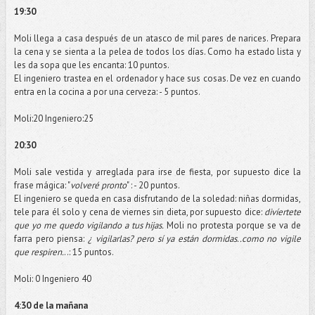
19:30
Moli
llega a casa después de un atasco de mil pares de narices. Prepara
la cena y se sienta a la pelea de todos los
días
. Como ha estado lista y
les da sopa que les encanta: 10 puntos.
El ingeniero trastea en el ordenador y hace sus cosas. De vez en cuando
entra en la cocina a por una cerveza: - 5 puntos.
Moli
:20 Ingeniero:25
20:30
Moli
sale vestida y arreglada para irse de fiesta, por supuesto dice la
frase mágica: "
volveré pronto
" : - 20 puntos.
El ingeniero se queda en casa disfrutando de la soledad: niñas dormidas,
tele
para él solo y cena de viernes sin dieta, por supuesto dice:
divíertete
que yo me quedo vigilando a tus hijas.
Moli
no protesta porque se va de
farra pero piensa:
¿ vigilarlas? pero sí ya están dormidas..como no vigile
que respiren.
..: 15 puntos.
Moli
: 0 Ingeniero 40
4:30 de la mañana