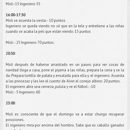
Moli
:-15 Ingeniero 55
16:00-17:30
Moli
se acuesta la siesta: - 10 puntos.
Ingeniero se queda viendo no sé que en la
tele
y entretiene a las niñas
cuando se acaba la
peli
que están viendo: 15 puntos
Moli
: - 25 Ingeniero 70 puntos.
20:30
Moli
después de haberse arrastrado en un paseo para ver cosas de
navidad llega a casa, pone el pijama a las niñas, prepara la cena y se la
da. Prepara tortilla de patata y ensalada para ella y el ingeniero. Acuesta
a las
princezaz
y les lee el cuento de
Alvin
el conejo albino: 20 puntos.
El ingeniero abre una cerveza, pulula y ve el
fútbol
.: -10
Moli
: - 5 Ingeniero: 60
23:00
Moli
es consciente de que el domingo va a estar
chungo
recuperar
posiciones.
El ingeniero mira por encima del hombro. Sabe que es caballo ganador