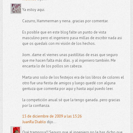
Ya estoy aqui.
Cazurro, Hammerman y nena..gracias por comentar.
Es posible que en este blog falte un punto de vista
masculino pero el ingeniero pasa millas de escribir nada asi
que os quedaís con mi visión de los hechos.
Jiom..dame el viernes unas pastillitas de esas que seguro
que me hacen falta más días..y al ingeniero también. Me
encanta lo de los pollos sin cabeza.
Marta uno solo de los festejos era de los libros de colores el
otro fue una fiesta de amigos y luego quedé con alguna
gentuza que comenta por aqui y hasta aquí puedo leer.
la competición anual sé que la tengo ganada..pero gracias
por la confianza.
15 de diciembre de 2009 a las 15:26
JuanRa Diablo
dijo...
Qué tramposa!! Seguro que al ingeniero no le has dicho que