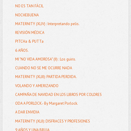
NO ES TAN FÁCIL
NOCHEBUENA
MATERNITY (XLIV) : Interpretando pelis.
REVISIÓN MÉDICA
PITCHa & PUTTa
6 AÑOS.
MI "NO VIDA AMOROSA" (II) : Los guiris.
CUANDO NO SE ME OCURRE NADA
MATERNITY (XLIII): PARTIDA PERDIDA.
VOLANDO Y AMERIZANDO
CAMPAÑA DE NAVIDAD EN LOS LIBROS POR COLORES
ODA A PORLOCK.- By Margaret Porlock.
A DAR ENVIDIA
MATERNITY (XLII): DISFRACES Y PROFESIONES
9 AÑOS Y UNA BRUJA