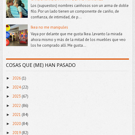
Los (supuestos) nombres cariñosos son un arma de doble
filo. Por un lado tienen un componente de cariño, de
confianza, de intimidad, de p...
Ikea no me manipules
Vaya por delante que me gusta Ikea. Levanto la mirada
ahora mismo y más de la mitad de los muebles que veo
los he comprado allí. Me gusta...
COSAS QUE (ME) HAN PASADO
2026
(1)
►
2024
(22)
►
2023
(67)
►
2022
(86)
►
2021
(84)
►
2020
(84)
►
2019
(82)
►