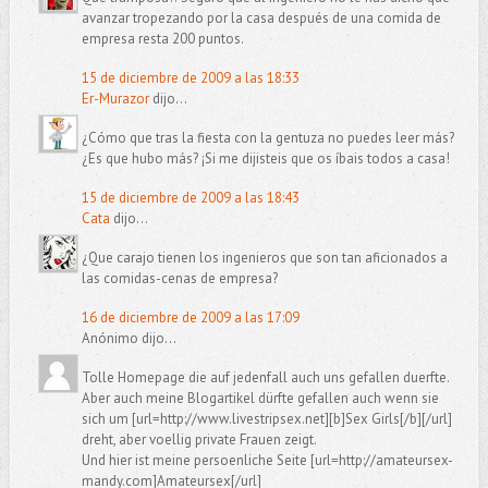
avanzar tropezando por la casa después de una comida de
empresa resta 200 puntos.
15 de diciembre de 2009 a las 18:33
Er-Murazor
dijo...
¿Cómo que tras la fiesta con la gentuza no puedes leer más?
¿Es que hubo más? ¡Si me dijisteis que os íbais todos a casa!
15 de diciembre de 2009 a las 18:43
Cata
dijo...
¿Que carajo tienen los ingenieros que son tan aficionados a
las comidas-cenas de empresa?
16 de diciembre de 2009 a las 17:09
Anónimo dijo...
Tolle Homepage die auf jedenfall auch uns gefallen duerfte.
Aber auch meine Blogartikel dürfte gefallen auch wenn sie
sich um [url=http://www.livestripsex.net][b]Sex Girls[/b][/url]
dreht, aber voellig private Frauen zeigt.
Und hier ist meine persoenliche Seite [url=http://amateursex-
mandy.com]Amateursex[/url]