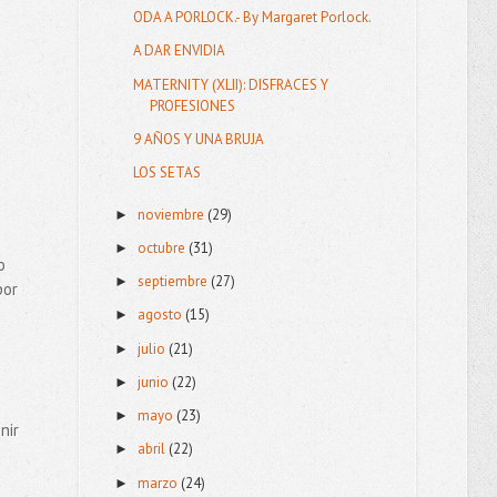
ODA A PORLOCK.- By Margaret Porlock.
A DAR ENVIDIA
MATERNITY (XLII): DISFRACES Y
PROFESIONES
9 AÑOS Y UNA BRUJA
LOS SETAS
noviembre
(29)
►
octubre
(31)
►
o
septiembre
(27)
►
por
agosto
(15)
►
julio
(21)
►
junio
(22)
►
mayo
(23)
►
nir
abril
(22)
►
marzo
(24)
►