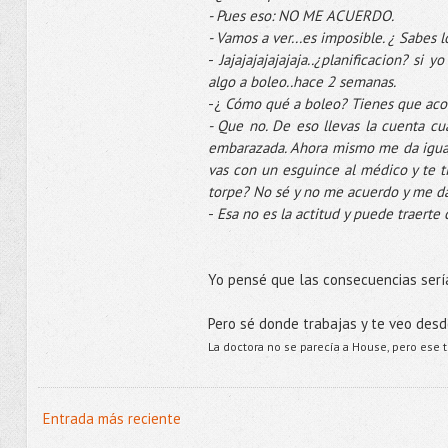
- Pues eso: NO ME ACUERDO.
- Vamos a ver...es imposible. ¿ Sabes l
-
Jajajajajajajaja..¿planificacion? si
algo a boleo..hace 2 semanas.
-¿
Cómo qué a boleo? Tienes que acor
- Que no. De eso llevas la cuenta c
embarazada. Ahora mismo me da igual
vas con un esguince al médico y te t
torpe? No sé y no me acuerdo y me da
-
Esa no es la actitud y puede traerte
Yo pensé que las consecuencias serí
Pero sé donde trabajas y te veo desd
La doctora no se parecía a House, pero ese ti
Entrada más reciente