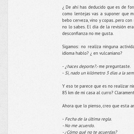
¿ De ahí has deducido que es de for
como lentejas vas a suponer que me
bebo cerveza, vino y copas..pero con
no lo sabes. El día de la revisión e
desconfianza no me gusta.
Sigamos: no realiza ninguna activid
idioma hablo? ¿ en vulcaniano?
-
¿haces deporte?.-
me preguntaste.
-
Si, nado un kilómetro 3 días a la sem
Y eso te parece que es no realizar n
85 km de mi casa al curro? Claramen
Ahora que lo pienso, creo que esta an
-
Fecha de la última regla.
- No me acuerdo.
- ¿Cómo qué no te acuerdas?