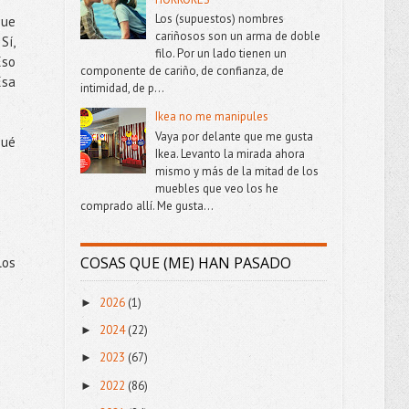
Los (supuestos) nombres
que
cariñosos son un arma de doble
Sí,
filo. Por un lado tienen un
Eso
componente de cariño, de confianza, de
Esa
intimidad, de p...
Ikea no me manipules
Vaya por delante que me gusta
qué
Ikea. Levanto la mirada ahora
mismo y más de la mitad de los
muebles que veo los he
comprado allí. Me gusta...
COSAS QUE (ME) HAN PASADO
los
2026
(1)
►
2024
(22)
►
2023
(67)
►
2022
(86)
►