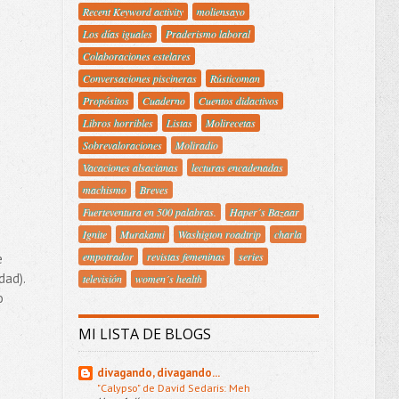
Recent Keyword activity
moliensayo
Los días iguales
Praderismo laboral
Colaboraciones estelares
Conversaciones piscineras
Rústicoman
Propósitos
Cuaderno
Cuentos didactivos
Libros horribles
Listas
Molirecetas
Sobrevaloraciones
Moliradio
Vacaciones alsacianas
lecturas encadenadas
machismo
Breves
Fuerteventura en 500 palabras.
Haper´s Bazaar
Ignite
Murakami
Washigton roadtrip
charla
empotrador
revistas femeninas
series
e
dad).
televisión
women´s health
o
MI LISTA DE BLOGS
divagando, divagando...
"Calypso" de David Sedaris: Meh