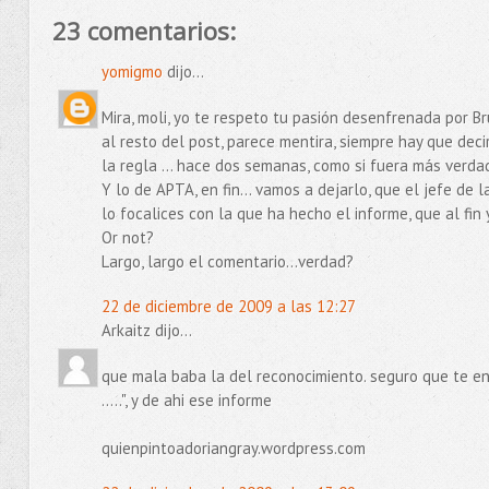
23 comentarios:
yomigmo
dijo...
Mira, moli, yo te respeto tu pasión desenfrenada por B
al resto del post, parece mentira, siempre hay que deci
la regla ... hace dos semanas, como si fuera más verd
Y lo de APTA, en fin... vamos a dejarlo, que el jefe de
lo focalices con la que ha hecho el informe, que al fin
Or not?
Largo, largo el comentario...verdad?
22 de diciembre de 2009 a las 12:27
Arkaitz dijo...
que mala baba la del reconocimiento. seguro que te env
.....", y de ahi ese informe
quienpintoadoriangray.wordpress.com