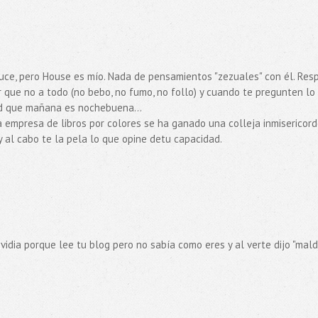
ruce, pero House es mío. Nada de pensamientos "zezuales" con él. Res
r que no a todo (no bebo, no fumo, no follo) y cuando te pregunten lo
ad que mañana es nochebuena...
 la empresa de libros por colores se ha ganado una colleja inmisericor
 y al cabo te la pela lo que opine detu capacidad.
idia porque lee tu blog pero no sabía como eres y al verte dijo "mald