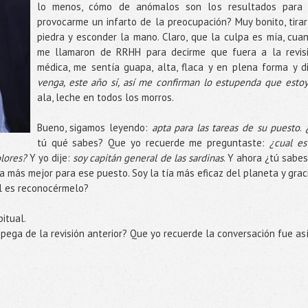
lo menos, cómo de anómalos son los resultados para
provocarme un infarto de la preocupación? Muy bonito, tirar
piedra y esconder la mano. Claro, que la culpa es mía, cua
me llamaron de RRHH para decirme que fuera a la revis
médica, me sentía guapa, alta, flaca y en plena forma y di
venga, este año sí, así me confirman lo estupenda que esto
ala, leche en todos los morros.
Bueno, sigamos leyendo:
apta para las tareas de su puesto
. 
tú qué sabes? Que yo recuerde me preguntaste:
¿cual es
olores?
Y yo dije:
soy capitán general de las sardinas
. Y ahora ¿tú sabes
a más mejor para ese puesto. Soy la tía más eficaz del planeta y grac
il es reconocérmelo?
itual.
 pega de la revisión anterior? Que yo recuerde la conversación fue así