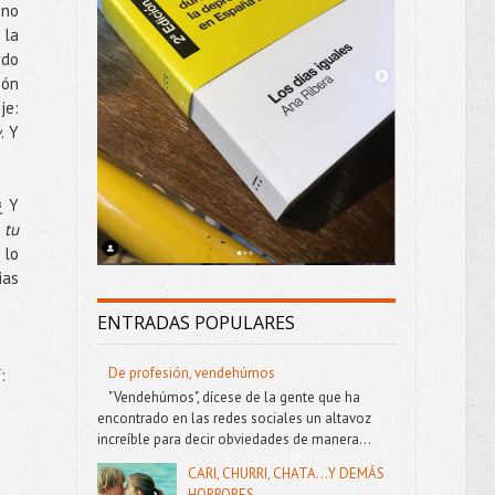
 no
 la
ndo
ión
je:
y
. Y
¿ Y
 tu
 lo
ias
ENTRADAS POPULARES
De profesión, vendehúmos
:
"Vendehúmos", dícese de la gente que ha
encontrado en las redes sociales un altavoz
increíble para decir obviedades de manera...
CARI, CHURRI, CHATA...Y DEMÁS
HORRORES