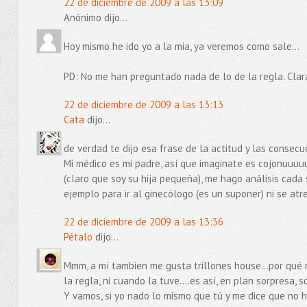
22 de diciembre de 2009 a las 13:09
Anónimo dijo...
Hoy mismo he ido yo a la mia, ya veremos como sale...
PD: No me han preguntado nada de lo de la regla. Clara
22 de diciembre de 2009 a las 13:13
Cata
dijo...
de verdad te dijo esa frase de la actitud y las consec
Mi médico es mi padre, así que imaginate es cojonuuuuu
(claro que soy su hija pequeña), me hago análisis cada
ejemplo para ir al ginecólogo (es un suponer) ni se atr
22 de diciembre de 2009 a las 13:36
Pétalo
dijo...
Mmm, a mí tambien me gusta trillones house...por qué
la regla, ni cuando la tuve....es así, en plan sorpresa, s
Y vamos, si yo nado lo mismo que tú y me dice que no ha