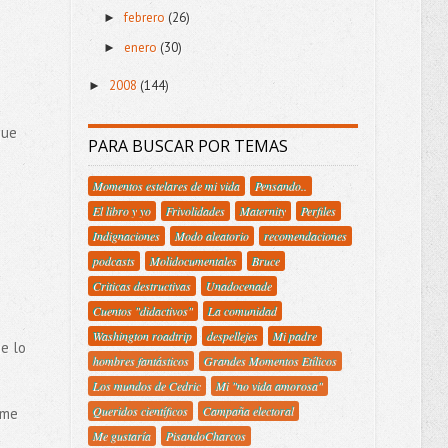
febrero
(26)
►
enero
(30)
►
2008
(144)
►
que
PARA BUSCAR POR TEMAS
Momentos estelares de mi vida
Pensando..
El libro y yo
Frivolidades
Maternity
Perfiles
Indignaciones
Modo aleatorio
recomendaciones
podcasts
Molidocumentales
Bruce
Criticas destructivas
Unadocenade
Cuentos "didactivos"
La comunidad
Washington roadtrip
despellejes
Mi padre
e lo
hombres fantásticos
Grandes Momentos Etílicos
Los mundos de Cedric
Mi "no vida amorosa"
Queridos científicos
Campaña electoral
 me
Me gustaría
PisandoCharcos