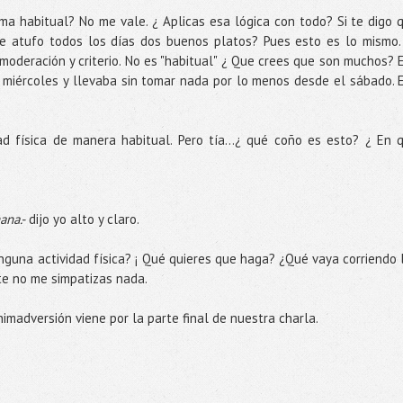
ma habitual? No me vale. ¿ Aplicas esa lógica con todo? Si te digo 
 atufo todos los días dos buenos platos? Pues esto es lo mismo. 
 moderación y criterio. No es "habitual" ¿ Que crees que son muchos? 
ra miércoles y llevaba sin tomar nada por lo menos desde el sábado. 
ad física de manera habitual. Pero tía...¿ qué coño es esto? ¿ En 
ana.-
dijo yo alto y claro.
inguna actividad física? ¡ Qué quieres que haga? ¿Qué vaya corriendo 
te no me simpatizas nada.
imadversión viene por la parte final de nuestra charla.