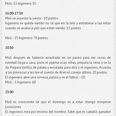
Moli
:-15 Ingeniero 55
16:00-17:30
Moli
se acuesta la siesta: - 10 puntos.
Ingeniero se queda viendo no sé que en la
tele
y entretiene a las niñas
cuando se acaba la
peli
que están viendo: 15 puntos
Moli
: - 25 Ingeniero 70 puntos.
20:30
Moli
después de haberse arrastrado en un paseo para ver cosas de
navidad llega a casa, pone el pijama a las niñas, prepara la cena y se la
da. Prepara tortilla de patata y ensalada para ella y el ingeniero. Acuesta
a las
princezaz
y les lee el cuento de
Alvin
el conejo albino: 20 puntos.
El ingeniero abre una cerveza, pulula y ve el
fútbol
.: -10
Moli
: - 5 Ingeniero: 60
23:00
Moli
es consciente de que el domingo va a estar
chungo
recuperar
posiciones.
El ingeniero mira por encima del hombro. Sabe que es caballo ganador