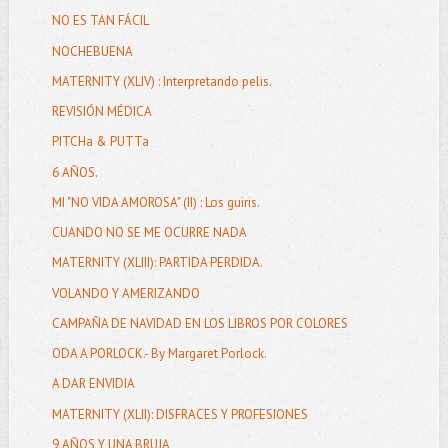
NO ES TAN FÁCIL
NOCHEBUENA
MATERNITY (XLIV) : Interpretando pelis.
REVISIÓN MÉDICA
PITCHa & PUTTa
6 AÑOS.
MI "NO VIDA AMOROSA" (II) : Los guiris.
CUANDO NO SE ME OCURRE NADA
MATERNITY (XLIII): PARTIDA PERDIDA.
VOLANDO Y AMERIZANDO
CAMPAÑA DE NAVIDAD EN LOS LIBROS POR COLORES
ODA A PORLOCK.- By Margaret Porlock.
A DAR ENVIDIA
MATERNITY (XLII): DISFRACES Y PROFESIONES
9 AÑOS Y UNA BRUJA