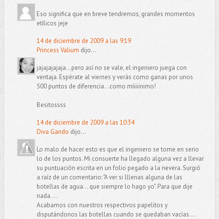
Eso significa que en breve tendremos, grandes momentos
etílicos jeje
14 de diciembre de 2009 a las 9:19
Princess Valium
dijo...
jajajajajaja...pero así no se vale, el ingeniero juega con
ventaja. Espérate al viernes y verás como ganas por unos
500 puntos de diferencia...como míiiiinimo!
Besitossss
14 de diciembre de 2009 a las 10:34
Diva Gando
dijo...
Lo malo de hacer esto es que el ingeniero se tome en serio
lo de los puntos. Mi consuerte ha llegado alguna vez a llevar
su puntuación escrita en un folio pegado a la nevera. Surgió
a raíz de un comentario: "A ver si lllenas alguna de las
botellas de agua... que siempre lo hago yo". Para que dije
nada....
Acabamos con nuestros respectivos papelitos y
disputándonos las botellas cuando se quedaban vacías....