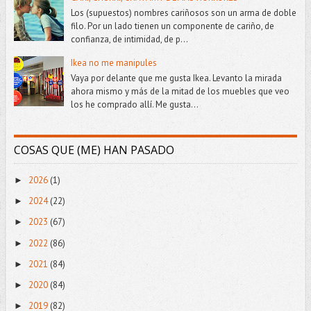
Los (supuestos) nombres cariñosos son un arma de doble
filo. Por un lado tienen un componente de cariño, de
confianza, de intimidad, de p...
Ikea no me manipules
Vaya por delante que me gusta Ikea. Levanto la mirada
ahora mismo y más de la mitad de los muebles que veo
los he comprado allí. Me gusta...
COSAS QUE (ME) HAN PASADO
2026
(1)
►
2024
(22)
►
2023
(67)
►
2022
(86)
►
2021
(84)
►
2020
(84)
►
2019
(82)
►