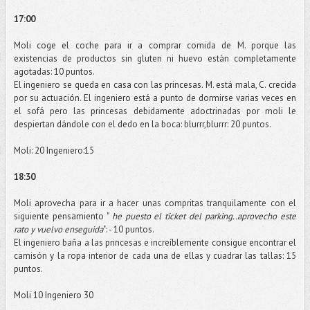
17:00
Moli
coge el coche para ir a comprar comida de M. porque las
existencias de productos sin gluten ni huevo están
completamente
agotadas: 10 puntos.
El ingeniero se queda en casa con las princesas. M. está mala, C. crecida
por su actuación. El ingeniero está a punto de dormirse varias veces en
el sofá pero las princesas debidamente
adoctrinadas
por
moli
le
despiertan dándole con el dedo en la boca:
blurrr
,
blurrr
: 20 puntos.
Moli
: 20 Ingeniero:15
18:30
Moli
aprovecha para ir a hacer unas
compritas
tranquilamente
con el
siguiente pensamiento "
he puesto el
ticket
del
parking
..aprovecho este
rato y vuelvo enseguida
": - 10 puntos.
El ingeniero baña a las princesas e
increíblemente
consigue encontrar el
camisón y la ropa interior de cada una de ellas y cuadrar las tallas: 15
puntos.
Moli
10 Ingeniero 30