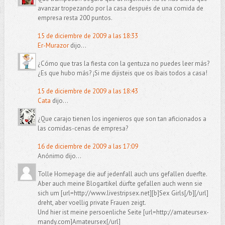
avanzar tropezando por la casa después de una comida de
empresa resta 200 puntos.
15 de diciembre de 2009 a las 18:33
Er-Murazor
dijo...
¿Cómo que tras la fiesta con la gentuza no puedes leer más?
¿Es que hubo más? ¡Si me dijisteis que os íbais todos a casa!
15 de diciembre de 2009 a las 18:43
Cata
dijo...
¿Que carajo tienen los ingenieros que son tan aficionados a
las comidas-cenas de empresa?
16 de diciembre de 2009 a las 17:09
Anónimo dijo...
Tolle Homepage die auf jedenfall auch uns gefallen duerfte.
Aber auch meine Blogartikel dürfte gefallen auch wenn sie
sich um [url=http://www.livestripsex.net][b]Sex Girls[/b][/url]
dreht, aber voellig private Frauen zeigt.
Und hier ist meine persoenliche Seite [url=http://amateursex-
mandy.com]Amateursex[/url]