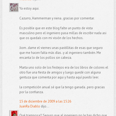
Ya estoy aqui.
Cazurro, Hammerman y nena..gracias por comentar.
Es posible que en este blog falte un punto de vista
masculino pero el ingeniero pasa millas de escribir nada asi
que os quedaís con mi visión de los hechos.
Jiom..dame el viernes unas pastillitas de esas que seguro
que me hacen falta más días..y al ingeniero también. Me
encanta lo de los pollos sin cabeza.
Marta uno solo de los festejos era de los libros de colores el
otro fue una fiesta de amigos y luego quedé con alguna
gentuza que comenta por aqui y hasta aquí puedo leer.
la competición anual sé que la tengo ganada..pero gracias
por la confianza.
15 de diciembre de 2009 a las 15:26
JuanRa Diablo
dijo...
Qué tramposa!! Seguro que al ingeniero no le has dicho que