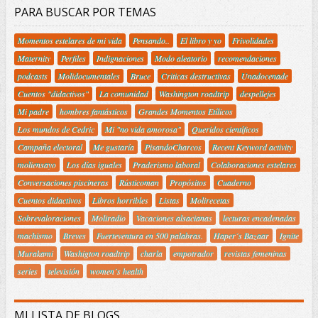
PARA BUSCAR POR TEMAS
Momentos estelares de mi vida
Pensando..
El libro y yo
Frivolidades
Maternity
Perfiles
Indignaciones
Modo aleatorio
recomendaciones
podcasts
Molidocumentales
Bruce
Criticas destructivas
Unadocenade
Cuentos "didactivos"
La comunidad
Washington roadtrip
despellejes
Mi padre
hombres fantásticos
Grandes Momentos Etílicos
Los mundos de Cedric
Mi "no vida amorosa"
Queridos científicos
Campaña electoral
Me gustaría
PisandoCharcos
Recent Keyword activity
moliensayo
Los días iguales
Praderismo laboral
Colaboraciones estelares
Conversaciones piscineras
Rústicoman
Propósitos
Cuaderno
Cuentos didactivos
Libros horribles
Listas
Molirecetas
Sobrevaloraciones
Moliradio
Vacaciones alsacianas
lecturas encadenadas
machismo
Breves
Fuerteventura en 500 palabras.
Haper´s Bazaar
Ignite
Murakami
Washigton roadtrip
charla
empotrador
revistas femeninas
series
televisión
women´s health
MI LISTA DE BLOGS