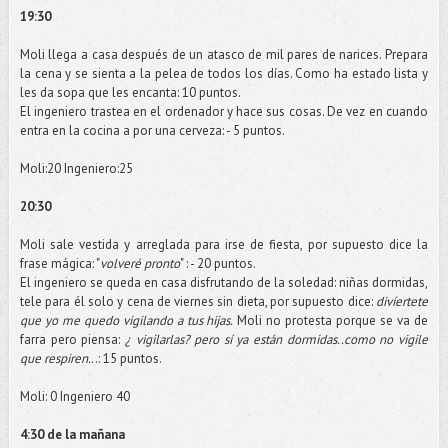
19:30
Moli
llega a casa después de un atasco de mil pares de narices. Prepara
la cena y se sienta a la pelea de todos los
días
. Como ha estado lista y
les da sopa que les encanta: 10 puntos.
El ingeniero trastea en el ordenador y hace sus cosas. De vez en cuando
entra en la cocina a por una cerveza: - 5 puntos.
Moli
:20 Ingeniero:25
20:30
Moli
sale vestida y arreglada para irse de fiesta, por supuesto dice la
frase mágica: "
volveré pronto
" : - 20 puntos.
El ingeniero se queda en casa disfrutando de la soledad: niñas dormidas,
tele
para él solo y cena de viernes sin dieta, por supuesto dice:
divíertete
que yo me quedo vigilando a tus hijas.
Moli
no protesta porque se va de
farra pero piensa:
¿ vigilarlas? pero sí ya están dormidas..como no vigile
que respiren.
..: 15 puntos.
Moli
: 0 Ingeniero 40
4:30 de la mañana