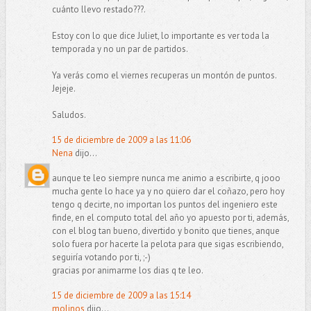
cuánto llevo restado???.
Estoy con lo que dice Juliet, lo importante es ver toda la
temporada y no un par de partidos.
Ya verás como el viernes recuperas un montón de puntos.
Jejeje.
Saludos.
15 de diciembre de 2009 a las 11:06
Nena
dijo...
aunque te leo siempre nunca me animo a escribirte, q jooo
mucha gente lo hace ya y no quiero dar el coñazo, pero hoy
tengo q decirte, no importan los puntos del ingeniero este
finde, en el computo total del año yo apuesto por ti, además,
con el blog tan bueno, divertido y bonito que tienes, anque
solo fuera por hacerte la pelota para que sigas escribiendo,
seguiría votando por ti, ;-)
gracias por animarme los dias q te leo.
15 de diciembre de 2009 a las 15:14
molinos
dijo...