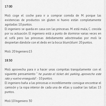
17:00
Moli
coge el coche para ir a comprar comida de M. porque las
existencias de productos sin gluten ni huevo están
completamente
agotadas: 10 puntos.
El ingeniero se queda en casa con las princesas. M. está mala, C. crecida
por su actuación. El ingeniero está a punto de dormirse varias veces en
el sofá pero las princesas debidamente
adoctrinadas
por
moli
le
despiertan dándole con el dedo en la boca:
blurrr
,
blurrr
: 20 puntos.
Moli
: 20 Ingeniero:15
18:30
Moli
aprovecha para ir a hacer unas
compritas
tranquilamente
con el
siguiente pensamiento "
he puesto el
ticket
del
parking
..aprovecho este
rato y vuelvo enseguida
": - 10 puntos.
El ingeniero baña a las princesas e
increíblemente
consigue encontrar el
camisón y la ropa interior de cada una de ellas y cuadrar las tallas: 15
puntos.
Moli
10 Ingeniero 30