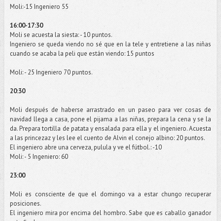
Moli
:-15 Ingeniero 55
16:00-17:30
Moli
se acuesta la siesta: - 10 puntos.
Ingeniero se queda viendo no sé que en la
tele
y entretiene a las niñas
cuando se acaba la
peli
que están viendo: 15 puntos
Moli
: - 25 Ingeniero 70 puntos.
20:30
Moli
después de haberse arrastrado en un paseo para ver cosas de
navidad llega a casa, pone el pijama a las niñas, prepara la cena y se la
da. Prepara tortilla de patata y ensalada para ella y el ingeniero. Acuesta
a las
princezaz
y les lee el cuento de
Alvin
el conejo albino: 20 puntos.
El ingeniero abre una cerveza, pulula y ve el
fútbol
.: -10
Moli
: - 5 Ingeniero: 60
23:00
Moli
es consciente de que el domingo va a estar
chungo
recuperar
posiciones.
El ingeniero mira por encima del hombro. Sabe que es caballo ganador