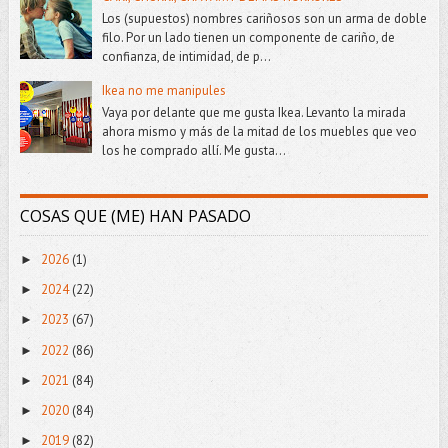
Los (supuestos) nombres cariñosos son un arma de doble
filo. Por un lado tienen un componente de cariño, de
confianza, de intimidad, de p...
Ikea no me manipules
Vaya por delante que me gusta Ikea. Levanto la mirada
ahora mismo y más de la mitad de los muebles que veo
los he comprado allí. Me gusta...
COSAS QUE (ME) HAN PASADO
2026
(1)
►
2024
(22)
►
2023
(67)
►
2022
(86)
►
2021
(84)
►
2020
(84)
►
2019
(82)
►