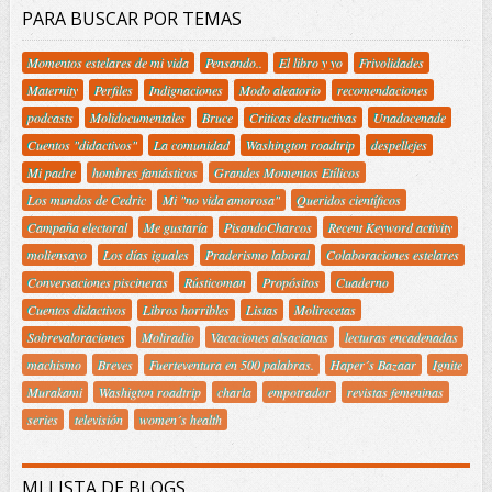
PARA BUSCAR POR TEMAS
Momentos estelares de mi vida
Pensando..
El libro y yo
Frivolidades
Maternity
Perfiles
Indignaciones
Modo aleatorio
recomendaciones
podcasts
Molidocumentales
Bruce
Criticas destructivas
Unadocenade
Cuentos "didactivos"
La comunidad
Washington roadtrip
despellejes
Mi padre
hombres fantásticos
Grandes Momentos Etílicos
Los mundos de Cedric
Mi "no vida amorosa"
Queridos científicos
Campaña electoral
Me gustaría
PisandoCharcos
Recent Keyword activity
moliensayo
Los días iguales
Praderismo laboral
Colaboraciones estelares
Conversaciones piscineras
Rústicoman
Propósitos
Cuaderno
Cuentos didactivos
Libros horribles
Listas
Molirecetas
Sobrevaloraciones
Moliradio
Vacaciones alsacianas
lecturas encadenadas
machismo
Breves
Fuerteventura en 500 palabras.
Haper´s Bazaar
Ignite
Murakami
Washigton roadtrip
charla
empotrador
revistas femeninas
series
televisión
women´s health
MI LISTA DE BLOGS