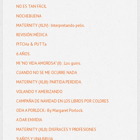
NO ES TAN FÁCIL
NOCHEBUENA
MATERNITY (XLIV) : Interpretando pelis.
REVISIÓN MÉDICA
PITCHa & PUTTa
6 AÑOS.
MI "NO VIDA AMOROSA" (II) : Los guiris.
CUANDO NO SE ME OCURRE NADA
MATERNITY (XLIII): PARTIDA PERDIDA.
VOLANDO Y AMERIZANDO
CAMPAÑA DE NAVIDAD EN LOS LIBROS POR COLORES
ODA A PORLOCK.- By Margaret Porlock.
A DAR ENVIDIA
MATERNITY (XLII): DISFRACES Y PROFESIONES
9 AÑOS Y UNA BRUJA