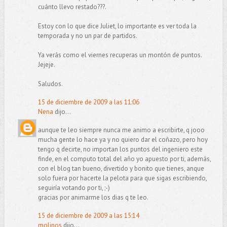
cuánto llevo restado???.
Estoy con lo que dice Juliet, lo importante es ver toda la
temporada y no un par de partidos.
Ya verás como el viernes recuperas un montón de puntos.
Jejeje.
Saludos.
15 de diciembre de 2009 a las 11:06
Nena
dijo...
aunque te leo siempre nunca me animo a escribirte, q jooo
mucha gente lo hace ya y no quiero dar el coñazo, pero hoy
tengo q decirte, no importan los puntos del ingeniero este
finde, en el computo total del año yo apuesto por ti, además,
con el blog tan bueno, divertido y bonito que tienes, anque
solo fuera por hacerte la pelota para que sigas escribiendo,
seguiría votando por ti, ;-)
gracias por animarme los dias q te leo.
15 de diciembre de 2009 a las 15:14
molinos
dijo...