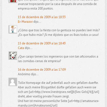
avanzar tropezando por la casa después de una comida de
empresa resta 200 puntos.
15 de diciembre de 2009 a las 18:33
Er-Murazor
dijo...
¿Cómo que tras la fiesta con la gentuza no puedes leer más?
¿Es que hubo más? ¡Si me dijisteis que os íbais todos a casa!
15 de diciembre de 2009 a las 18:43
Cata
dijo...
¿Que carajo tienen los ingenieros que son tan aficionados a
las comidas-cenas de empresa?
16 de diciembre de 2009 a las 17:09
Anónimo dijo...
Tolle Homepage die auf jedenfall auch uns gefallen duerfte.
Aber auch meine Blogartikel dürfte gefallen auch wenn sie
sich um [url=http://www.livestripsex.net][b]Sex Girls[/b][/url]
dreht, aber voellig private Frauen zeigt.
Und hier ist meine persoenliche Seite [url=http://amateursex-
mandy.com]Amateursex[/url]