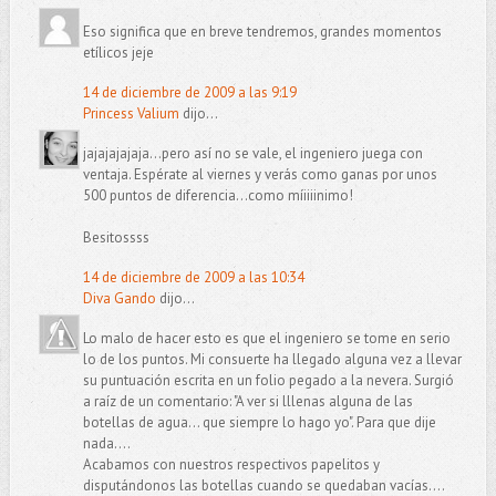
Eso significa que en breve tendremos, grandes momentos
etílicos jeje
14 de diciembre de 2009 a las 9:19
Princess Valium
dijo...
jajajajajaja...pero así no se vale, el ingeniero juega con
ventaja. Espérate al viernes y verás como ganas por unos
500 puntos de diferencia...como míiiiinimo!
Besitossss
14 de diciembre de 2009 a las 10:34
Diva Gando
dijo...
Lo malo de hacer esto es que el ingeniero se tome en serio
lo de los puntos. Mi consuerte ha llegado alguna vez a llevar
su puntuación escrita en un folio pegado a la nevera. Surgió
a raíz de un comentario: "A ver si lllenas alguna de las
botellas de agua... que siempre lo hago yo". Para que dije
nada....
Acabamos con nuestros respectivos papelitos y
disputándonos las botellas cuando se quedaban vacías....