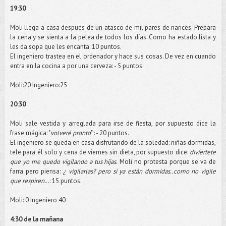
19:30
Moli
llega a casa después de un atasco de mil pares de narices. Prepara
la cena y se sienta a la pelea de todos los
días
. Como ha estado lista y
les da sopa que les encanta: 10 puntos.
El ingeniero trastea en el ordenador y hace sus cosas. De vez en cuando
entra en la cocina a por una cerveza: - 5 puntos.
Moli
:20 Ingeniero:25
20:30
Moli
sale vestida y arreglada para irse de fiesta, por supuesto dice la
frase mágica: "
volveré pronto
" : - 20 puntos.
El ingeniero se queda en casa disfrutando de la soledad: niñas dormidas,
tele
para él solo y cena de viernes sin dieta, por supuesto dice:
divíertete
que yo me quedo vigilando a tus hijas.
Moli
no protesta porque se va de
farra pero piensa:
¿ vigilarlas? pero sí ya están dormidas..como no vigile
que respiren.
..: 15 puntos.
Moli
: 0 Ingeniero 40
4:30 de la mañana