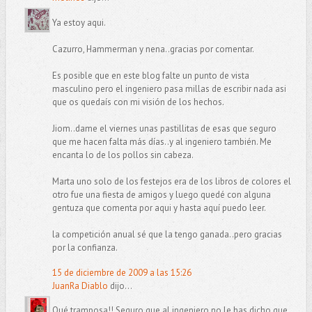
Ya estoy aqui.
Cazurro, Hammerman y nena..gracias por comentar.
Es posible que en este blog falte un punto de vista
masculino pero el ingeniero pasa millas de escribir nada asi
que os quedaís con mi visión de los hechos.
Jiom..dame el viernes unas pastillitas de esas que seguro
que me hacen falta más días..y al ingeniero también. Me
encanta lo de los pollos sin cabeza.
Marta uno solo de los festejos era de los libros de colores el
otro fue una fiesta de amigos y luego quedé con alguna
gentuza que comenta por aqui y hasta aquí puedo leer.
la competición anual sé que la tengo ganada..pero gracias
por la confianza.
15 de diciembre de 2009 a las 15:26
JuanRa Diablo
dijo...
Qué tramposa!! Seguro que al ingeniero no le has dicho que