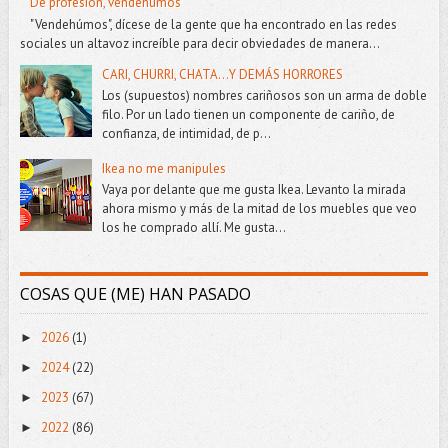
De profesión, vendehúmos
"Vendehúmos", dícese de la gente que ha encontrado en las redes
sociales un altavoz increíble para decir obviedades de manera...
CARI, CHURRI, CHATA...Y DEMÁS HORRORES
Los (supuestos) nombres cariñosos son un arma de doble
filo. Por un lado tienen un componente de cariño, de
confianza, de intimidad, de p...
Ikea no me manipules
Vaya por delante que me gusta Ikea. Levanto la mirada
ahora mismo y más de la mitad de los muebles que veo
los he comprado allí. Me gusta...
COSAS QUE (ME) HAN PASADO
2026
(1)
►
2024
(22)
►
2023
(67)
►
2022
(86)
►