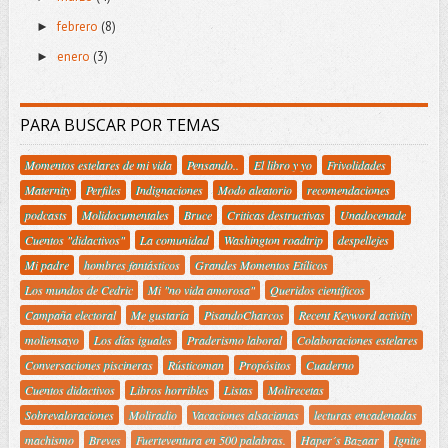
febrero
(8)
►
enero
(3)
►
PARA BUSCAR POR TEMAS
Momentos estelares de mi vida
Pensando..
El libro y yo
Frivolidades
Maternity
Perfiles
Indignaciones
Modo aleatorio
recomendaciones
podcasts
Molidocumentales
Bruce
Criticas destructivas
Unadocenade
Cuentos "didactivos"
La comunidad
Washington roadtrip
despellejes
Mi padre
hombres fantásticos
Grandes Momentos Etílicos
Los mundos de Cedric
Mi "no vida amorosa"
Queridos científicos
Campaña electoral
Me gustaría
PisandoCharcos
Recent Keyword activity
moliensayo
Los días iguales
Praderismo laboral
Colaboraciones estelares
Conversaciones piscineras
Rústicoman
Propósitos
Cuaderno
Cuentos didactivos
Libros horribles
Listas
Molirecetas
Sobrevaloraciones
Moliradio
Vacaciones alsacianas
lecturas encadenadas
machismo
Breves
Fuerteventura en 500 palabras.
Haper´s Bazaar
Ignite