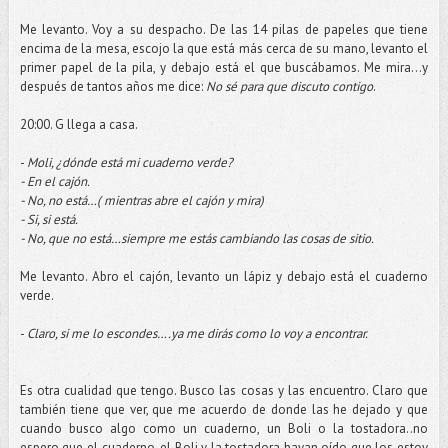
Me levanto. Voy a su despacho. De las 14 pilas de papeles que tiene
encima de la mesa, escojo la que está más cerca de su mano, levanto el
primer papel de la pila, y debajo está el que buscábamos. Me mira…y
después de tantos años me dice:
No sé para que discuto contigo
.
20:00. G llega a casa.
-
Moli, ¿dónde está mi cuaderno verde?
- En el cajón.
- No, no está…( mientras abre el cajón y mira)
- Si, si está.
- No, que no está…siempre me estás cambiando las cosas de sitio.
Me levanto. Abro el cajón, levanto un lápiz y debajo está el cuaderno
verde.
-
Claro, si me lo escondes….ya me dirás como lo voy a encontrar.
Es otra cualidad que tengo. Busco las cosas y las encuentro. Claro que
también tiene que ver, que me acuerdo de donde las he dejado y que
cuando busco algo como un cuaderno, un Boli o la tostadora..no
espero que el cuaderno, el Boli y la tostadora hayan oído que los estoy