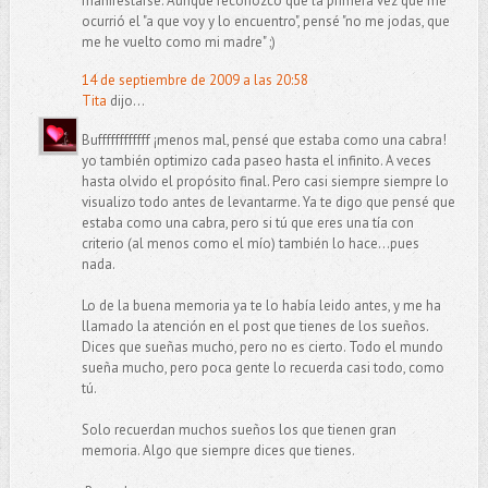
manifestarse. Aunque reconozco que la primera vez que me
ocurrió el "a que voy y lo encuentro", pensé "no me jodas, que
me he vuelto como mi madre" ;)
14 de septiembre de 2009 a las 20:58
Tita
dijo...
Buffffffffffff ¡menos mal, pensé que estaba como una cabra!
yo también optimizo cada paseo hasta el infinito. A veces
hasta olvido el propósito final. Pero casi siempre siempre lo
visualizo todo antes de levantarme. Ya te digo que pensé que
estaba como una cabra, pero si tú que eres una tía con
criterio (al menos como el mío) también lo hace...pues
nada.
Lo de la buena memoria ya te lo había leido antes, y me ha
llamado la atención en el post que tienes de los sueños.
Dices que sueñas mucho, pero no es cierto. Todo el mundo
sueña mucho, pero poca gente lo recuerda casi todo, como
tú.
Solo recuerdan muchos sueños los que tienen gran
memoria. Algo que siempre dices que tienes.