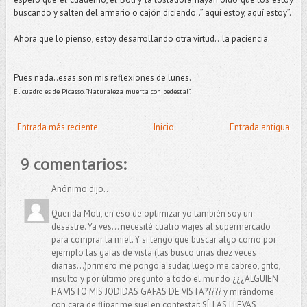
buscando y salten del armario o cajón diciendo..” aquí estoy, aquí estoy”.
Ahora que lo pienso, estoy desarrollando otra virtud...la paciencia.
Pues nada..esas son mis reflexiones de lunes.
El cuadro es de Picasso. "Naturaleza muerta con pedestal".
Entrada más reciente
Inicio
Entrada antigua
9 comentarios:
Anónimo dijo...
Querida Moli, en eso de optimizar yo también soy un
desastre. Ya ves... necesité cuatro viajes al supermercado
para comprar la miel. Y si tengo que buscar algo como por
ejemplo las gafas de vista (las busco unas diez veces
diarias...)primero me pongo a sudar, luego me cabreo, grito,
insulto y por último pregunto a todo el mundo ¿¿¿ALGUIEN
HA VISTO MIS JODIDAS GAFAS DE VISTA????? y mirándome
con cara de flipar me suelen contestar: SÍ, LAS LLEVAS