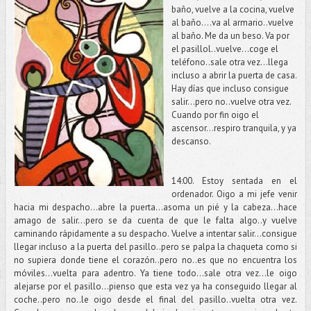
baño, vuelve a la cocina, vuelve
al baño….va al armario..vuelve
al baño. Me da un beso. Va por
el pasillol..vuelve…coge el
teléfono..sale otra vez…llega
incluso a abrir la puerta de casa.
Hay días que incluso consigue
salir…pero no..vuelve otra vez.
Cuando por fin oigo el
ascensor…respiro tranquila, y ya
descanso.
14:00. Estoy sentada en el
ordenador. Oigo a mi jefe venir
hacia mi despacho…abre la puerta…asoma un pié y la cabeza…hace
amago de salir…pero se da cuenta de que le falta algo..y vuelve
caminando rápidamente a su despacho. Vuelve a intentar salir…consigue
llegar incluso a la puerta del pasillo..pero se palpa la chaqueta como si
no supiera donde tiene el corazón..pero no..es que no encuentra los
móviles…vuelta para adentro. Ya tiene todo…sale otra vez…le oigo
alejarse por el pasillo…pienso que esta vez ya ha conseguido llegar al
coche..pero no..le oigo desde el final del pasillo..vuelta otra vez.