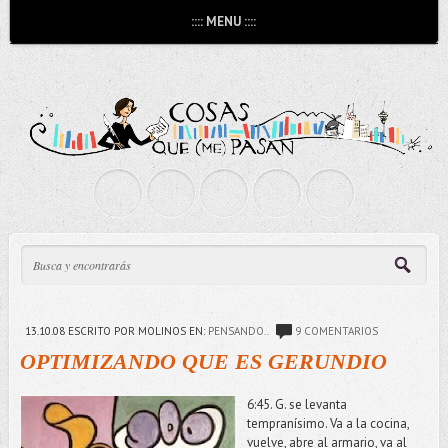
:::: MENU ::::
13.10.08
ESCRITO POR MOLINOS
EN:
PENSANDO..
9 COMENTARIOS
OPTIMIZANDO QUE ES GERUNDIO
6:45. G. se levanta
tempranísimo. Va a la cocina,
vuelve, abre al armario, va al