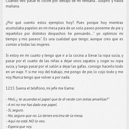
Cuando veo pasar el coche por debajo de mi ventana…suspiro y hasta
mañana.
¿Por qué cuento estos ejemplos hoy?. Pues porque hoy mientras
acumulaba papeles en mi mesa para de un solo paseo ponerme de pie y
repartirlos por distintos despachos he pensando…” yo optimizo mi
tiempo y mis paseos”. Es una cualidad que tengo; aunque creo que es
común a todas las mujeres.
Si estoy en mi cuarto y tengo que ir a la cocina a llevar la ropa sucia, y
pasar por el cuarto de las niñas a dejar unos zapatos y coger su ropa
sucia, y luego pasar por el salón a dejar las gafas..consigo hacerlo todo
en un viaje. Y si me voy del trabajo, me pongo de pie, lo cojo todo y me
voy. Nunca tengo que volver a por nada.
12:15. Suena el teléfono, mi jefe me llama:
-
Moli, ¿ te acuerdas el papel que te di verde con letras amarillas?”
- A mi no me has dado ese papel.
- Si, seguro.
- No, seguro que no. Lo tienes encima de la mesa.
- Aquí no está. NO lo veo.
- Espera que voy.