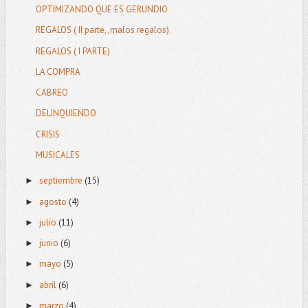
OPTIMIZANDO QUE ES GERUNDIO
REGALOS ( II parte, ,malos regalos)
REGALOS ( I PARTE)
LA COMPRA
CABREO
DELINQUIENDO
CRISIS
MUSICALES
septiembre
(15)
►
agosto
(4)
►
julio
(11)
►
junio
(6)
►
mayo
(5)
►
abril
(6)
►
marzo
(4)
►