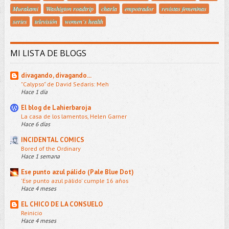
Murakami
Washigton roadtrip
charla
empotrador
revistas femeninas
series
televisión
women´s health
MI LISTA DE BLOGS
divagando, divagando...
"Calypso" de David Sedaris: Meh
Hace 1 día
El blog de Lahierbaroja
La casa de los lamentos, Helen Garner
Hace 6 días
INCIDENTAL COMICS
Bored of the Ordinary
Hace 1 semana
Ese punto azul pálido (Pale Blue Dot)
'Ese punto azul pálido' cumple 16 años
Hace 4 meses
EL CHICO DE LA CONSUELO
Reinicio
Hace 4 meses