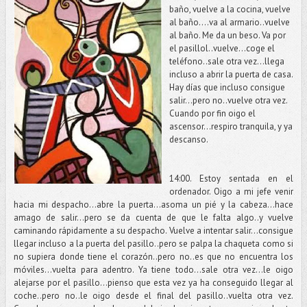
baño, vuelve a la cocina, vuelve
al baño….va al armario..vuelve
al baño. Me da un beso. Va por
el pasillol..vuelve…coge el
teléfono..sale otra vez…llega
incluso a abrir la puerta de casa.
Hay días que incluso consigue
salir…pero no..vuelve otra vez.
Cuando por fin oigo el
ascensor…respiro tranquila, y ya
descanso.
14:00. Estoy sentada en el
ordenador. Oigo a mi jefe venir
hacia mi despacho…abre la puerta…asoma un pié y la cabeza…hace
amago de salir…pero se da cuenta de que le falta algo..y vuelve
caminando rápidamente a su despacho. Vuelve a intentar salir…consigue
llegar incluso a la puerta del pasillo..pero se palpa la chaqueta como si
no supiera donde tiene el corazón..pero no..es que no encuentra los
móviles…vuelta para adentro. Ya tiene todo…sale otra vez…le oigo
alejarse por el pasillo…pienso que esta vez ya ha conseguido llegar al
coche..pero no..le oigo desde el final del pasillo..vuelta otra vez.