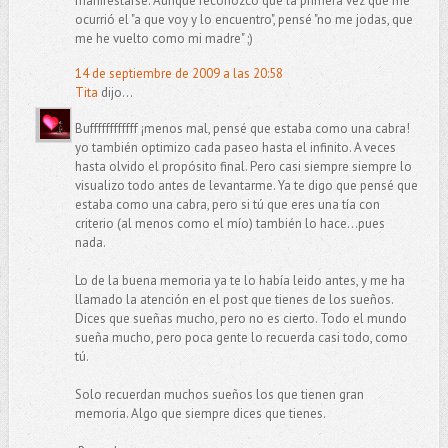
manifestarse. Aunque reconozco que la primera vez que me
ocurrió el "a que voy y lo encuentro", pensé "no me jodas, que
me he vuelto como mi madre" ;)
14 de septiembre de 2009 a las 20:58
Tita
dijo...
Buffffffffffff ¡menos mal, pensé que estaba como una cabra!
yo también optimizo cada paseo hasta el infinito. A veces
hasta olvido el propósito final. Pero casi siempre siempre lo
visualizo todo antes de levantarme. Ya te digo que pensé que
estaba como una cabra, pero si tú que eres una tía con
criterio (al menos como el mío) también lo hace...pues
nada.
Lo de la buena memoria ya te lo había leido antes, y me ha
llamado la atención en el post que tienes de los sueños.
Dices que sueñas mucho, pero no es cierto. Todo el mundo
sueña mucho, pero poca gente lo recuerda casi todo, como
tú.
Solo recuerdan muchos sueños los que tienen gran
memoria. Algo que siempre dices que tienes.