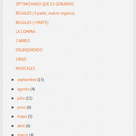
OPTIMIZANDO QUE ES GERUNDIO
REGALOS ( II parte, ,malos regalos)
REGALOS ( I PARTE)
LA COMPRA
CABREO
DELINQUIENDO
CRISIS
MUSICALES
septiembre
(15)
►
agosto
(4)
►
julio
(11)
►
junio
(6)
►
mayo
(5)
►
abril
(6)
►
marzo
(4)
►