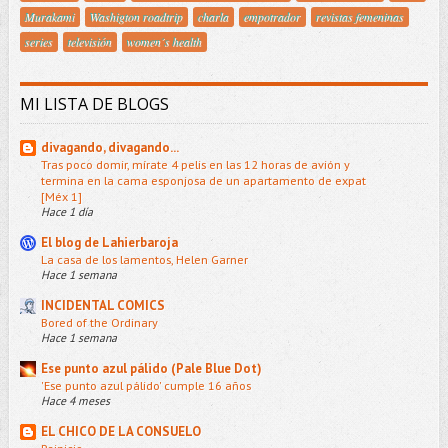
Murakami
Washigton roadtrip
charla
empotrador
revistas femeninas
series
televisión
women´s health
MI LISTA DE BLOGS
divagando, divagando...
Tras poco domir, mírate 4 pelis en las 12 horas de avión y
termina en la cama esponjosa de un apartamento de expat
[Méx 1]
Hace 1 día
El blog de Lahierbaroja
La casa de los lamentos, Helen Garner
Hace 1 semana
INCIDENTAL COMICS
Bored of the Ordinary
Hace 1 semana
Ese punto azul pálido (Pale Blue Dot)
'Ese punto azul pálido' cumple 16 años
Hace 4 meses
EL CHICO DE LA CONSUELO
Reinicio