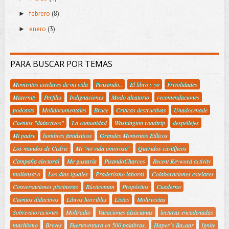
febrero
(8)
►
enero
(3)
►
PARA BUSCAR POR TEMAS
Momentos estelares de mi vida
Pensando..
El libro y yo
Frivolidades
Maternity
Perfiles
Indignaciones
Modo aleatorio
recomendaciones
podcasts
Molidocumentales
Bruce
Criticas destructivas
Unadocenade
Cuentos "didactivos"
La comunidad
Washington roadtrip
despellejes
Mi padre
hombres fantásticos
Grandes Momentos Etílicos
Los mundos de Cedric
Mi "no vida amorosa"
Queridos científicos
Campaña electoral
Me gustaría
PisandoCharcos
Recent Keyword activity
moliensayo
Los días iguales
Praderismo laboral
Colaboraciones estelares
Conversaciones piscineras
Rústicoman
Propósitos
Cuaderno
Cuentos didactivos
Libros horribles
Listas
Molirecetas
Sobrevaloraciones
Moliradio
Vacaciones alsacianas
lecturas encadenadas
machismo
Breves
Fuerteventura en 500 palabras.
Haper´s Bazaar
Ignite