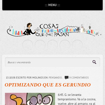
:::: MENU ::::
13.10.08
ESCRITO POR MOLINOS
EN:
PENSANDO..
9 COMENTARIOS
OPTIMIZANDO QUE ES GERUNDIO
6:45. G. se levanta
tempranísimo. Va a la cocina,
vuelve, abre al armario, va al