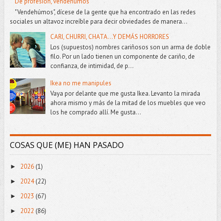
De profesión, vendehúmos
"Vendehúmos", dícese de la gente que ha encontrado en las redes
sociales un altavoz increíble para decir obviedades de manera...
CARI, CHURRI, CHATA...Y DEMÁS HORRORES
Los (supuestos) nombres cariñosos son un arma de doble
filo. Por un lado tienen un componente de cariño, de
confianza, de intimidad, de p...
Ikea no me manipules
Vaya por delante que me gusta Ikea. Levanto la mirada
ahora mismo y más de la mitad de los muebles que veo
los he comprado allí. Me gusta...
COSAS QUE (ME) HAN PASADO
2026
(1)
►
2024
(22)
►
2023
(67)
►
2022
(86)
►