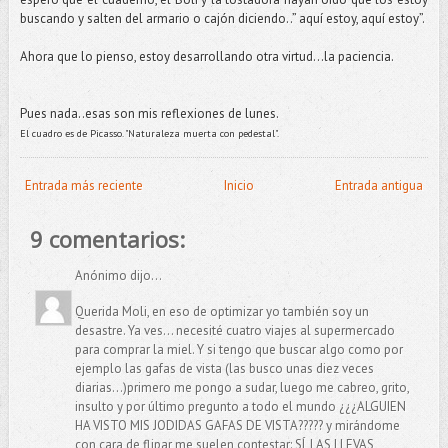
buscando y salten del armario o cajón diciendo..” aquí estoy, aquí estoy”.
Ahora que lo pienso, estoy desarrollando otra virtud...la paciencia.
Pues nada..esas son mis reflexiones de lunes.
El cuadro es de Picasso. "Naturaleza muerta con pedestal".
Entrada más reciente
Inicio
Entrada antigua
9 comentarios:
Anónimo dijo...
Querida Moli, en eso de optimizar yo también soy un
desastre. Ya ves... necesité cuatro viajes al supermercado
para comprar la miel. Y si tengo que buscar algo como por
ejemplo las gafas de vista (las busco unas diez veces
diarias...)primero me pongo a sudar, luego me cabreo, grito,
insulto y por último pregunto a todo el mundo ¿¿¿ALGUIEN
HA VISTO MIS JODIDAS GAFAS DE VISTA????? y mirándome
con cara de flipar me suelen contestar: SÍ, LAS LLEVAS