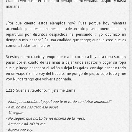
Cuando veo pasar el coche por debajo de mi ventana…suspiro y hasta
mañana.
¿Por qué cuento estos ejemplos hoy?. Pues porque hoy mientras
acumulaba papeles en mi mesa para de un solo paseo ponerme de pie y
repartirlos por distintos despachos he pensando…” yo optimizo mi
tiempo y mis paseos”. Es una cualidad que tengo; aunque creo que es
común a todas las mujeres.
Si estoy en mi cuarto y tengo que ir a la cocina a llevar la ropa sucia, y
pasar por el cuarto de las niñas a dejar unos zapatos y coger su ropa
sucia, y luego pasar por el salón a dejar las gafas..consigo hacerlo todo
en un viaje. Y si me voy del trabajo, me pongo de pie, lo cojo todo y me
voy. Nunca tengo que volver a por nada.
12:15. Suena el teléfono, mi jefe me llama:
-
Moli, ¿ te acuerdas el papel que te di verde con letras amarillas?”
- A mi no me has dado ese papel.
- Si, seguro.
- No, seguro que no. Lo tienes encima de la mesa.
- Aquí no está. NO lo veo.
- Espera que voy.