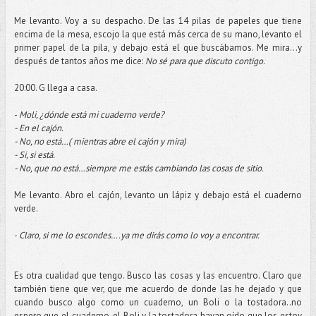
Me levanto. Voy a su despacho. De las 14 pilas de papeles que tiene
encima de la mesa, escojo la que está más cerca de su mano, levanto el
primer papel de la pila, y debajo está el que buscábamos. Me mira…y
después de tantos años me dice:
No sé para que discuto contigo
.
20:00. G llega a casa.
-
Moli, ¿dónde está mi cuaderno verde?
- En el cajón.
- No, no está…( mientras abre el cajón y mira)
- Si, si está.
- No, que no está…siempre me estás cambiando las cosas de sitio.
Me levanto. Abro el cajón, levanto un lápiz y debajo está el cuaderno
verde.
-
Claro, si me lo escondes….ya me dirás como lo voy a encontrar.
Es otra cualidad que tengo. Busco las cosas y las encuentro. Claro que
también tiene que ver, que me acuerdo de donde las he dejado y que
cuando busco algo como un cuaderno, un Boli o la tostadora..no
espero que el cuaderno, el Boli y la tostadora hayan oído que los estoy