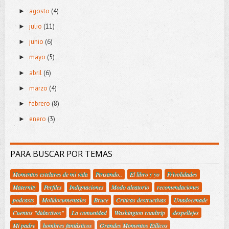
agosto
(4)
►
julio
(11)
►
junio
(6)
►
mayo
(5)
►
abril
(6)
►
marzo
(4)
►
febrero
(8)
►
enero
(3)
►
PARA BUSCAR POR TEMAS
Momentos estelares de mi vida
Pensando..
El libro y yo
Frivolidades
Maternity
Perfiles
Indignaciones
Modo aleatorio
recomendaciones
podcasts
Molidocumentales
Bruce
Criticas destructivas
Unadocenade
Cuentos "didactivos"
La comunidad
Washington roadtrip
despellejes
Mi padre
hombres fantásticos
Grandes Momentos Etílicos