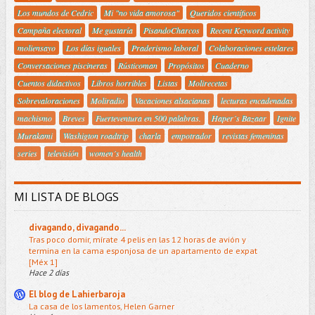
Los mundos de Cedric
Mi "no vida amorosa"
Queridos científicos
Campaña electoral
Me gustaría
PisandoCharcos
Recent Keyword activity
moliensayo
Los días iguales
Praderismo laboral
Colaboraciones estelares
Conversaciones piscineras
Rústicoman
Propósitos
Cuaderno
Cuentos didactivos
Libros horribles
Listas
Molirecetas
Sobrevaloraciones
Moliradio
Vacaciones alsacianas
lecturas encadenadas
machismo
Breves
Fuerteventura en 500 palabras.
Haper´s Bazaar
Ignite
Murakami
Washigton roadtrip
charla
empotrador
revistas femeninas
series
televisión
women´s health
MI LISTA DE BLOGS
divagando, divagando...
Tras poco domir, mírate 4 pelis en las 12 horas de avión y
termina en la cama esponjosa de un apartamento de expat
[Méx 1]
Hace 2 días
El blog de Lahierbaroja
La casa de los lamentos, Helen Garner