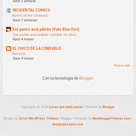
Hace 1 semana
INCIDENTAL COMICS
Bored of the Ordinary
Hace 2 semanas
Ese punto azul pálido (Pale Blue Dot)
'Ese punto azul pálido' cumple 16 años
Hace 4 meses
EL CHICO DE LA CONSUELO
Reinicio
Hace 4 meses
Mostrar todo
Con la tecnología de
Blogger
.
Copyright ©
2026
Cosas que (me) pasan
| Powered by
Blogger
Design by
Site5 WordPress Themes
| Blogger Template by
NewBloggerThemes.com
|
kneepainissues.com