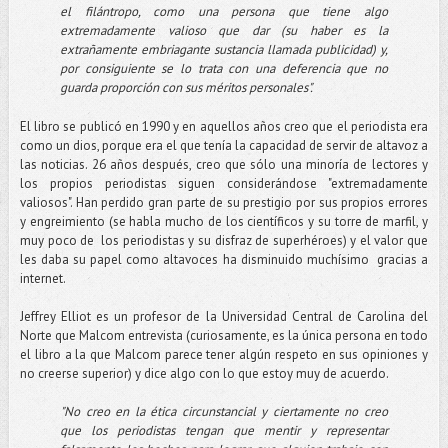
el filántropo, como una persona que tiene algo
extremadamente valioso que dar (su haber es la
extrañamente embriagante sustancia llamada publicidad) y,
por consiguiente se lo trata con una deferencia que no
guarda proporción con sus méritos personales".
El libro se publicó en 1990 y en aquellos años creo que el periodista era
como un dios, porque era el que tenía la capacidad de servir de altavoz a
las noticias. 26 años después, creo que sólo una minoría de lectores y
los propios periodistas siguen considerándose "extremadamente
valiosos". Han perdido gran parte de su prestigio por sus propios errores
y engreimiento (se habla mucho de los científicos y su torre de marfil, y
muy poco de los periodistas y su disfraz de superhéroes) y el valor que
les daba su papel como altavoces ha disminuido muchísimo gracias a
internet.
Jeffrey Elliot es un profesor de la Universidad Central de Carolina del
Norte que Malcom entrevista (curiosamente, es la única persona en todo
el libro a la que Malcom parece tener algún respeto en sus opiniones y
no creerse superior) y dice algo con lo que estoy muy de acuerdo.
"No creo en la ética circunstancial y ciertamente no creo
que los periodistas tengan que mentir y representar