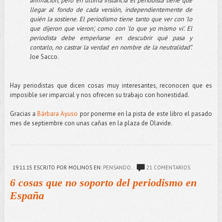
afirmación, pero en última instancia el periodista tiene que
llegar al fondo de cada versión, independientemente de
quién la sostiene. El periodismo tiene tanto que ver con 'lo
que dijeron que vieron', como con 'lo que yo mismo vi'. El
periodista debe empeñarse en descubrir qué pasa y
contarlo, no castrar la verdad en nombre de la neutralidad”.
Joe Sacco.
Hay periodistas que dicen cosas muy interesantes, reconocen que es
imposible ser imparcial y nos ofrecen su trabajo con honestidad.
Gracias a
Bárbara Ayuso
por ponerme en la pista de este libro el pasado
mes de septiembre con unas cañas en la plaza de Olavide.
19.11.15
ESCRITO POR MOLINOS
EN:
PENSANDO..
21 COMENTARIOS
6 cosas que no soporto del periodismo en
España