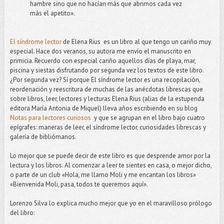
hambre sino que no hacían más que abrirnos cada vez
más el apetito».
El síndrome lector
de Elena Rius es un libro al que tengo un cariño muy
especial. Hace dos veranos, su autora me envío el manuscrito en
primicia. Recuerdo con especial cariño aquellos días de playa, mar,
piscina y siestas disfrutando por segunda vez los textos de este libro.
¿Por segunda vez? Sí porque El síndrome lector es una recopilación,
reordenación y reescritura de muchas de las anécdotas librescas que
sobre libros, leer, lectores y lecturas Elena Rius (alias de la estupenda
editora María Antonia de Miquel) lleva años escribiendo en su blog
Notas para lectores curiosos
y que se agrupan en el libro bajo cuatro
epígrafes: maneras de leer, el síndrome lector, curiosidades librescas y
galería de bibliómanos.
Lo mejor que se puede decir de este libro es que desprende amor por la
lectura y los libros. Al comenzar a leer te sientes en casa, o mejor dicho,
o parte de un club «Hola, me llamo Moli y me encantan los libros»
«Bienvenida Moli, pasa, todos te queremos aquí».
Lorenzo Silva lo explica mucho mejor que yo en el maravilloso prólogo
del libro: