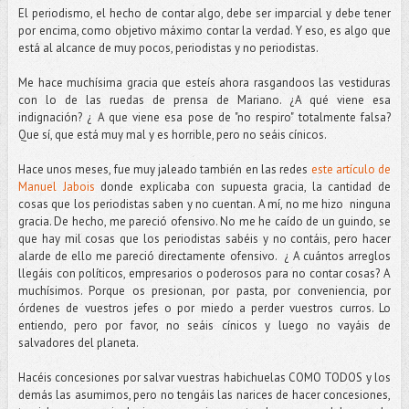
El periodismo, el hecho de contar algo, debe ser imparcial y debe tener
por encima, como objetivo máximo contar la verdad. Y eso, es algo que
está al alcance de muy pocos, periodistas y no periodistas.
Me hace muchísima gracia que esteís ahora rasgandoos las vestiduras
con lo de las ruedas de prensa de Mariano. ¿A qué viene esa
indignación? ¿ A que viene esa pose de "no respiro" totalmente falsa?
Que sí, que está muy mal y es horrible, pero no seáis cínicos.
Hace unos meses, fue muy jaleado también en las redes
este artículo de
Manuel Jabois
donde explicaba con supuesta gracia, la cantidad de
cosas que los periodistas saben y no cuentan. A mí, no me hizo ninguna
gracia. De hecho, me pareció ofensivo. No me he caído de un guindo, se
que hay mil cosas que los periodistas sabéis y no contáis, pero hacer
alarde de ello me pareció directamente ofensivo. ¿ A cuántos arreglos
llegáis con políticos, empresarios o poderosos para no contar cosas? A
muchísimos. Porque os presionan, por pasta, por conveniencia, por
órdenes de vuestros jefes o por miedo a perder vuestros curros. Lo
entiendo, pero por favor, no seáis cínicos y luego no vayáis de
salvadores del planeta.
Hacéis concesiones por salvar vuestras habichuelas COMO TODOS y los
demás las asumimos, pero no tengáis las narices de hacer concesiones,