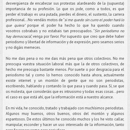
desvergüenza de encabezar sus protestas alardeando de la (supuesta)
importancia de su profesión. Lo que os jode, como a todos, es que
perder el trabajo es una putada, pierdes el dinero, el sustento, la carrera
profesional...No vendáis motos de "
si me quedo sin curro el poder hará lo
que quiera"
porque el poder ha hecho lo que ha querido cuando
vosotros cobrabais y no estabais tan preocupados. "
Sin periodismo no
hay democracia
", venga por favor. Por supuesto que creo que debe haber
periodismo y libertad de información y de expresión, pero seamos serios
y no digáis memeces.
No me dais pena o no me dais más pena que otros colectivos. No me
preocupa vuestra situación laboral más que la de otros colectivos, de
hecho me preocupa bastante menos. Por suerte o por desgracia para el
periodismo tal y como lo hemos conocido hasta ahora, actualmente
existe internet y un montón de gente que no son periodistas,
escribiendo, hablando y contando lo que pasa y cuando pasa. Sí, se que
os molesta, que consideráis que es intrusismo y todas esas cosas...pero
el caso es que está ahí, que la información está a nuestro alcance.
En mi vida, he conocido, tratado y trabajado con muchísimos periodistas.
Algunos muy buenos, otros buenos, otros del montón y algunos
espantosos. De estos últimos he conocido muchos y los he visto callar,
manipular, esconder y hacer un uso interesado de la información, tanto