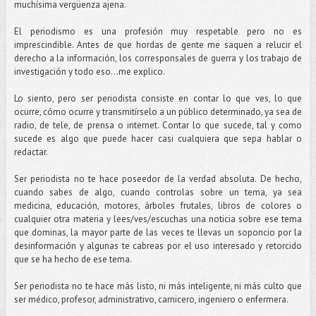
muchísima vergüenza ajena.
El periodismo es una profesión muy respetable pero no es
imprescindible. Antes de que hordas de gente me saquen a relucir el
derecho a la información, los corresponsales de guerra y los trabajo de
investigación y todo eso...me explico.
Lo siento, pero ser periodista consiste en contar lo que ves, lo que
ocurre, cómo ocurre y transmitírselo a un público determinado, ya sea de
radio, de tele, de prensa o internet. Contar lo que sucede, tal y como
sucede es algo que puede hacer casi cualquiera que sepa hablar o
redactar.
Ser periodista no te hace poseedor de la verdad absoluta. De hecho,
cuando sabes de algo, cuando controlas sobre un tema, ya sea
medicina, educación, motores, árboles frutales, libros de colores o
cualquier otra materia y lees/ves/escuchas una noticia sobre ese tema
que dominas, la mayor parte de las veces te llevas un soponcio por la
desinformación y algunas te cabreas por el uso interesado y retorcido
que se ha hecho de ese tema.
Ser periodista no te hace más listo, ni más inteligente, ni más culto que
ser médico, profesor, administrativo, carnicero, ingeniero o enfermera.