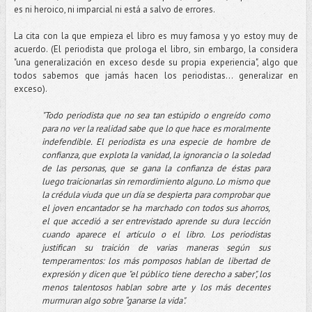
es ni heroico, ni imparcial ni está a salvo de errores.
La cita con la que empieza el libro es muy famosa y yo estoy muy de
acuerdo. (El periodista que prologa el libro, sin embargo, la considera
"una generalización en exceso desde su propia experiencia", algo que
todos sabemos que jamás hacen los periodistas... generalizar en
exceso).
"Todo periodista que no sea tan estúpido o engreído como
para no ver la realidad sabe que lo que hace es moralmente
indefendible. El periodista es una especie de hombre de
confianza, que explota la vanidad, la ignorancia o la soledad
de las personas, que se gana la confianza de éstas para
luego traicionarlas sin remordimiento alguno. Lo mismo que
la crédula viuda que un día se despierta para comprobar que
el joven encantador se ha marchado con todos sus ahorros,
el que accedió a ser entrevistado aprende su dura lección
cuando aparece el artículo o el libro. Los periodistas
justifican su traición de varias maneras según sus
temperamentos: los más pomposos hablan de libertad de
expresión y dicen que "el público tiene derecho a saber", los
menos talentosos hablan sobre arte y los más decentes
murmuran algo sobre “ganarse la vida".