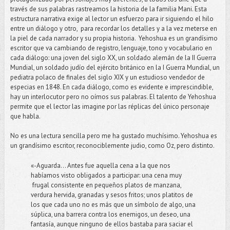
través de sus palabras rastreamos la historia de la familia Mani. Esta
estructura narrativa exige al lector un esfuerzo para ir siguiendo el hilo
entre un diálogo y otro, para recordar los detalles y a la vez meterse en
la piel de cada narrador y su propia historia. Yehoshua es un grandísimo
escritor que va cambiando de registro, lenguaje, tono y vocabulario en
cada diálogo: una joven del siglo XX, un soldado alemán de la II Guerra
Mundial, un soldado judío del ejército británico en la I Guerra Mundial, un
pediatra polaco de finales del siglo XIX y un estudioso vendedor de
especias en 1848. En cada diálogo, como es evidente e imprescindible,
hay un interlocutor pero no oímos sus palabras. El talento de Yehoshua
permite que el lector las imagine por las réplicas del único personaje
que habla.
No es una lectura sencilla pero me ha gustado muchísimo. Yehoshua es
un grandísimo escritor, reconociblemente judio, como Oz, pero distinto.
«-Aguarda... Antes fue aquella cena a la que nos
habíamos visto obligados a participar: una cena muy
frugal consistente en pequeños platos de manzana,
verdura hervida, granadas y sesos fritos; unos platitos de
los que cada uno no es más que un símbolo de algo, una
súplica, una barrera contra los enemigos, un deseo, una
fantasía, aunque ninguno de ellos bastaba para saciar el