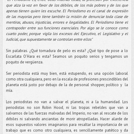
que alza la voz en favor de los débiles, de los más pobres y de los que
apenas tienen quien les escuche. El Periodismo es el canal de expresión
de las mayorías pero tiene también la misión de denunciar toda clase de
mentiras, abusos, injusticias, errores e ilegalidades. El Periodismo tiene el
contrapoder entre sus funciones esenciales. Por algo se le conoce como
cuarto poder, porque vigila los excesos del Ejecutivo, el Legislativo y el
Judicial, que supuestamente se controlan entre ellos"
Sin palabras. ¿Qué tomadura de pelo es esta? ¿Qué tipo de pose a lo
Escarlata O´Hara es esta? Seamos un poquito serios y tengamos un
poquito de vergüenza.
Ser periodista está muy bien, está estupendo, es una opción laboral
como otra cualquiera, pero en la escala de profesiones prescindibles del
planeta está justo por debajo de la de personal shopper, político y la
mía.
Los periodistas no van a salvar el planeta, ni a la humanidad. Los
periodistas no son Robin Hood, ni las tropas rebeldes que van a
salvarnos de las fuerzas malvadas del Imperio, no van al rescate de los
débiles ni salvando ancianitas de morir atropelladas. Hacer alarde de
esos supuestos valores imaginarios para resaltar la importancia de un
trabajo que es como otro cualquiera, es sencillamente patético y da