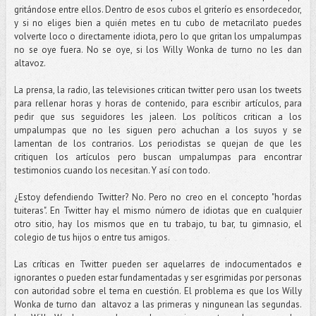
gritándose entre ellos. Dentro de esos cubos el griterío es ensordecedor,
y si no eliges bien a quién metes en tu cubo de metacrilato puedes
volverte loco o directamente idiota, pero lo que gritan los umpalumpas
no se oye fuera. No se oye, si los Willy Wonka de turno no les dan
altavoz.
La prensa, la radio, las televisiones critican twitter pero usan los tweets
para rellenar horas y horas de contenido, para escribir artículos, para
pedir que sus seguidores les jaleen. Los políticos critican a los
umpalumpas que no les siguen pero achuchan a los suyos y se
lamentan de los contrarios. Los periodistas se quejan de que les
critiquen los artículos pero buscan umpalumpas para encontrar
testimonios cuando los necesitan. Y así con todo.
¿Estoy defendiendo Twitter? No. Pero no creo en el concepto "hordas
tuiteras". En Twitter hay el mismo número de idiotas que en cualquier
otro sitio, hay los mismos que en tu trabajo, tu bar, tu gimnasio, el
colegio de tus hijos o entre tus amigos.
Las críticas en Twitter pueden ser aquelarres de indocumentados e
ignorantes o pueden estar fundamentadas y ser esgrimidas por personas
con autoridad sobre el tema en cuestión. El problema es que los Willy
Wonka de turno dan altavoz a las primeras y ningunean las segundas.