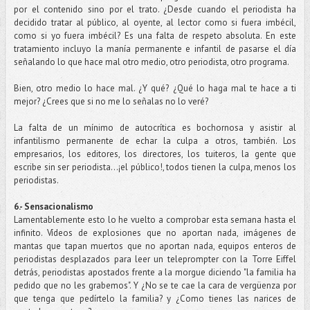
por el contenido sino por el trato. ¿Desde cuando el periodista ha
decidido tratar al público, al oyente, al lector como si fuera imbécil,
como si yo fuera imbécil? Es una falta de respeto absoluta. En este
tratamiento incluyo la manía permanente e infantil de pasarse el día
señalando lo que hace mal otro medio, otro periodista, otro programa.
Bien, otro medio lo hace mal. ¿Y qué? ¿Qué lo haga mal te hace a ti
mejor? ¿Crees que si no me lo señalas no lo veré?
La falta de un mínimo de autocrítica es bochornosa y asistir al
infantilismo permanente de echar la culpa a otros, también. Los
empresarios, los editores, los directores, los tuiteros, la gente que
escribe sin ser periodista...¡el público!, todos tienen la culpa, menos los
periodistas.
6.- Sensacionalismo
Lamentablemente esto lo he vuelto a comprobar esta semana hasta el
infinito. Vídeos de explosiones que no aportan nada, imágenes de
mantas que tapan muertos que no aportan nada, equipos enteros de
periodistas desplazados para leer un teleprompter con la Torre Eiffel
detrás, periodistas apostados frente a la morgue diciendo "la familia ha
pedido que no les grabemos". Y ¿No se te cae la cara de vergüenza por
que tenga que pedírtelo la familia? y ¿Como tienes las narices de