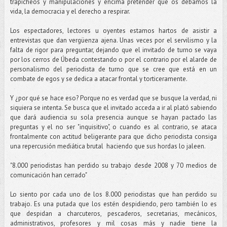
trapicheos y manipulaciones y encima pretender que os debamos la
vida, la democracia y el derecho a respirar.
Los espectadores, lectores u oyentes estamos hartos de asistir a
entrevistas que dan vergüenza ajena. Unas veces por el servilismo y la
falta de rigor para preguntar, dejando que el invitado de turno se vaya
por los cerros de Úbeda contestando o por el contrario por el alarde de
personalismo del periodista de turno que se cree que está en un
combate de egos y se dedica a atacar frontal y torticeramente.
Y ¿por qué se hace eso? Porque no es verdad que se busque la verdad, ni
siquiera se intenta. Se busca que el invitado acceda a ir al plató sabiendo
que dará audiencia su sola presencia aunque se hayan pactado las
preguntas y el no ser "inquisitivo", o cuando es al contrario, se ataca
frontalmente con actitud beligerante para que dicho periodista consiga
una repercusión mediática brutal haciendo que sus hordas lo jaleen.
"8.000 periodistas han perdido su trabajo desde 2008 y 70 medios de
comunicación han cerrado"
Lo siento por cada uno de los 8.000 periodistas que han perdido su
trabajo. Es una putada que los estén despidiendo, pero también lo es
que despidan a charcuteros, pescaderos, secretarias, mecánicos,
administrativos, profesores y mil cosas más y nadie tiene la