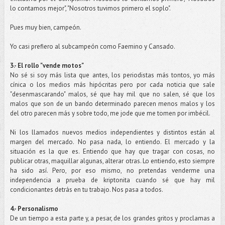
lo contamos mejor", "Nosotros tuvimos primero el soplo".
Pues muy bien, campeón.
Yo casi prefiero al subcampeón como Faemino y Cansado.
3.- El rollo "vende motos"
No sé si soy más lista que antes, los periodistas más tontos, yo más
cínica o los medios más hipócritas pero por cada noticia que sale
"desenmascarando" malos, sé que hay mil que no salen, sé que los
malos que son de un bando determinado parecen menos malos y los
del otro parecen más y sobre todo, me jode que me tomen por imbécil.
Ni los llamados nuevos medios independientes y distintos están al
margen del mercado. No pasa nada, lo entiendo. El mercado y la
situación es la que es. Entiendo que hay que tragar con cosas, no
publicar otras, maquillar algunas, alterar otras. Lo entiendo, esto siempre
ha sido así. Pero, por eso mismo, no pretendas venderme una
independencia a prueba de kriptonita cuando sé que hay mil
condicionantes detrás en tu trabajo. Nos pasa a todos.
4.- Personalismo
De un tiempo a esta parte y, a pesar, de los grandes gritos y proclamas a