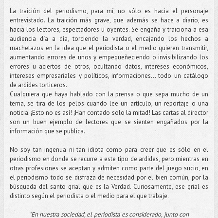
La traición del periodismo, para mí, no sólo es hacia el personaje
entrevistado. La traición más grave, que además se hace a diario, es
hacia los lectores, espectadores u oyentes. Se engaña y traiciona a esa
audiencia día a día, torciendo la verdad, encajando los hechos a
machetazos en la idea que el periodista o el medio quieren transmitir,
aumentando errores de unos y empequeñeciendo o invisibilizando los
errores u aciertos de otros, ocultando datos, intereses económicos,
intereses empresariales y políticos, informaciones... todo un catálogo
de ardides torticeros.
Cualquiera que haya hablado con la prensa o que sepa mucho de un
tema, se tira de los pelos cuando lee un artículo, un reportaje o una
noticia. ¡Esto no es así! ¡Han contado solo la mitad! Las cartas al director
son un buen ejemplo de lectores que se sienten engañados por la
información que se publica.
No soy tan ingenua ni tan idiota como para creer que es sólo en el
periodismo en donde se recurre a este tipo de ardides, pero mientras en
otras profesiones se aceptan y admiten como parte del juego sucio, en
el periodismo todo se disfraza de necesidad por el bien común, por la
búsqueda del santo grial que es la Verdad. Curiosamente, ese grial es
distinto según el periodista o el medio para el que trabaje.
"En nuestra sociedad, el periodista es considerado, junto con