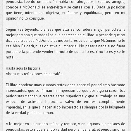
periodista. Lee documentación, habla con abogados, expertos, amigos,
conoce a McDonald, se entrevista y se cartea con él. Dada la posición
que tiene, intenta ser objetiva, ecuánime y equilibrada, pero en mi
opinión no lo consigue.
Según vas leyendo, piensas que ella se considera mejor periodista y
mejor persona que todos los que aparecen en el libro. A pesar de que no
dice que crea que McDonald es inocente, es evidente que McGinnis no le
cae bien. Es decir, ni es objetiva ni imparcial. No pasaría nada si no fuera
porque ella pretende vender la moto de que sí lo es. Y no lo es y se le
nota.
Hasta aquí la historia.
Ahora, mis reflexiones de garrafón.
El libro contiene unas cuantas reflexiones sobre el periodismo bastante
interesantes, que confirman mi impresión de que por alguna razón los
periodistas tienden a creerse seres superiores y que su trabajo es una
especie de actividad heroica a salvo de errores, completamente
imparcial, en la que si hacen algo incorrecto es siempre por la búsqueda
de la verdad y el bien común.
A lo mejor en un pasado mítico y remoto, y en algunos ejemplares de
periodistas, esto sigue siendo verdad pero, en general, el periodismo no