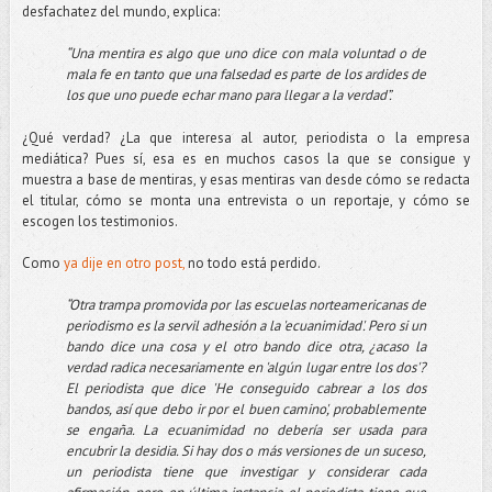
desfachatez del mundo, explica:
“Una mentira es algo que uno dice con mala voluntad o de
mala fe en tanto que una falsedad es parte de los ardides de
los que uno puede echar mano para llegar a la verdad”.
¿Qué verdad? ¿La que interesa al autor, periodista o la empresa
mediática? Pues sí, esa es en muchos casos la que se consigue y
muestra a base de mentiras, y esas mentiras van desde cómo se redacta
el titular, cómo se monta una entrevista o un reportaje, y cómo se
escogen los testimonios.
Como
ya dije en otro post,
no todo está perdido.
“Otra trampa promovida por las escuelas norteamericanas de
periodismo es la servil adhesión a la 'ecuanimidad'. Pero si un
bando dice una cosa y el otro bando dice otra, ¿acaso la
verdad radica necesariamente en 'algún lugar entre los dos'?
El periodista que dice 'He conseguido cabrear a los dos
bandos, así que debo ir por el buen camino', probablemente
se engaña. La ecuanimidad no debería ser usada para
encubrir la desidia. Si hay dos o más versiones de un suceso,
un periodista tiene que investigar y considerar cada