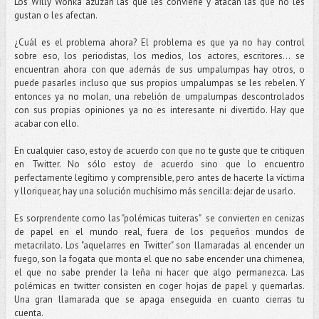
Los Willy Wonka azuzan las que les conviene y atacan las que no les
gustan o les afectan.
¿Cuál es el problema ahora? El problema es que ya no hay control
sobre eso, los periodistas, los medios, los actores, escritores... se
encuentran ahora con que además de sus umpalumpas hay otros, o
puede pasarles incluso que sus propios umpalumpas se les rebelen. Y
entonces ya no molan, una rebelión de umpalumpas descontrolados
con sus propias opiniones ya no es interesante ni divertido. Hay que
acabar con ello.
En cualquier caso, estoy de acuerdo con que no te guste que te critiquen
en Twitter. No sólo estoy de acuerdo sino que lo encuentro
perfectamente legítimo y comprensible, pero antes de hacerte la víctima
y lloriquear, hay una solución muchísimo más sencilla: dejar de usarlo.
Es sorprendente como las "polémicas tuiteras" se convierten en cenizas
de papel en el mundo real, fuera de los pequeños mundos de
metacrilato. Los "aquelarres en Twitter" son llamaradas al encender un
fuego, son la fogata que monta el que no sabe encender una chimenea,
el que no sabe prender la leña ni hacer que algo permanezca. Las
polémicas en twitter consisten en coger hojas de papel y quemarlas.
Una gran llamarada que se apaga enseguida en cuanto cierras tu
cuenta.