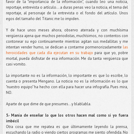
favor de la "importancia de la información", cuando leo una noticia,
reportaje, entrevista o artículo... a duras penas veo la noticia, el tema del
reportaje, al personaje de la entrevista o el fondo del artículo. Unos
egos del tamaño del Titanic me lo impiden.
Y de hace unos meses ahora, observo aterrada y con muchísima
vergüenza ajena que muchos periodistas, muchísimos, no contentos con
contonear su ego continuamente mientras agitan sus medallitas y me
intentan vender humo, se dedican a contarme pormenorizadamente
las
heroicidades que cada día ejecutan en su trabajo
para que yo, pobre
mortal, pueda disfrutar de esa información. Me da tanta vergüenza que
casi vomito.
Lo importante no es la información, lo importante es que lo escribe, lo
cuenta o presenta Mengano. La noticia no es la información es lo que
"nuestro equipo" ha hecho con ella para hacer una infografía. Pues mira,
NO.
Aparte de que dime de que presumes...y blablabla.
5.- Manía de enseñar lo que los otros hacen mal como si yo fuera
imbécil
Otra cosa que me repatea es que últimamente leyendo la prensa,
escuchando la radio o viendo ciertos programas me siento ofendida. No