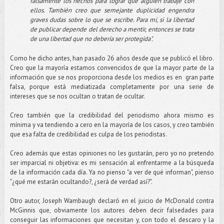
falsamente los hechos para lograr que alguien trabaje con
ellos. También creo que semejante duplicidad engendra
graves dudas sobre lo que se escribe. Para mí, si la libertad
de publicar depende del derecho a mentir, entonces se trata
de una libertad que no debería ser protegida".
Como he dicho antes, han pasado 26 años desde que se publicó el libro.
Creo que la mayoría estamos convencidos de que la mayor parte de la
información que se nos proporciona desde los medios es en gran parte
falsa, porque está mediatizada completamente por una serie de
intereses que se nos ocultan o tratan de ocultar.
Creo también que la credibilidad del periodismo ahora mismo es
mínima y va tendiendo a cero en la mayoría de los casos, y creo también
que esa falta de credibilidad es culpa de los periodistas.
Creo además que estas opiniones no les gustarán, pero yo no pretendo
ser imparcial ni objetiva: es mi sensación al enfrentarme a la búsqueda
de la información cada día. Ya no pienso "a ver de qué informan", pienso
"¿qué me estarán ocultando?, ¿será de verdad así?".
Otro autor, Joseph Wambaugh declaró en el juicio de McDonald contra
McGinnis que, obviamente los autores deben decir falsedades para
conseguir las informaciones que necesitan y, con todo el descaro y la