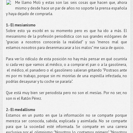
Me llamo Moli y estas son las seis cosas que hacen que, ahora
mismo y desde hace un par de años no soporte la prensa española
y haya dejado de comprarla.
1.- El mesianismo
Sobre esto ya escribí en su momento pero es que ha ido a más. El
mesianismo de la profesión periodística con sus grandes eslóganes de
"gracias a nosotros conocerás la realidad" y sus "menos mal que
estamos nosotros para desenmascarar a los malos" me saca de quicio.
Para ver lo ridículo de esta posición no hay más pensar en qué ocurriría
si cada vez que vamos al médico, o a comprar el pan o a la gasolinera,
el médico, el panadero o el gasolinero salieran gritando "Postraos ante
mi por mi trabajo, porque sin mi morirías de una espinilla infectada, no
podrías desayunar y tu coche se pararía".
Que está muy bien ser periodista pero no son el mesías. Por no ser, no
son ni el Ratón Pérez.
2.- El medallismo
Estamos en un punto en que la información no se comparte porque
merezca ser conocida, sabida, explicada y asimilada. No se comparte
para que la sociedad esté informada. Se comparte en una carrera
exclusiva por el olimpismo: "Nosotros lo contamos primero", "Nosotros