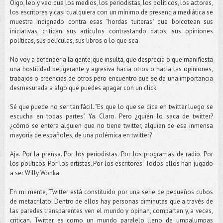
Oigo, leo y veo que los medios, los periodistas, los políticos, los actores,
los escritores y casi cualquiera con un mínimo de presencia mediática se
muestra indignado contra esas "hordas tuiteras" que boicotean sus
iniciativas, critican sus artículos contrastando datos, sus opiniones
políticas, sus películas, sus libros o lo que sea.
No voy a defender a la gente que insulta, que desprecia o que manifiesta
una hostilidad beligerante y agresiva hacia otros o hacia las opiniones,
trabajos o creencias de otros pero encuentro que se da una importancia
desmesurada a algo que puedes apagar con un click.
Sé que puede no ser tan fácil. "Es que lo que se dice en twitter luego se
escucha en todas partes". Ya. Claro. Pero ¿quién lo saca de twitter?
¿cómo se entera alguien que no tiene twitter, alguien de esa inmensa
mayoría de españoles, de una polémica en twitter?
Aja. Por la prensa. Por los periodistas. Por los programas de radio. Por
los políticos. Por los artistas. Por los escritores. Todos ellos han jugado
a ser Willy Wonka.
En mi mente, Twitter está constituido por una serie de pequeños cubos
de metacrilato. Dentro de ellos hay personas diminutas que a través de
las paredes transparentes ven el mundo y opinan, comparten y, a veces,
critican. Twitter es como un mundo paralelo lleno de umpalumpas