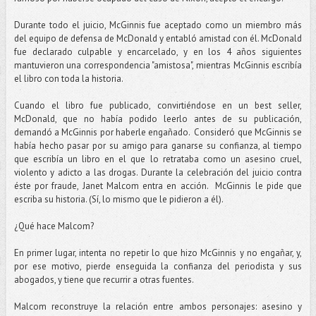
Durante todo el juicio, McGinnis fue aceptado como un miembro más
del equipo de defensa de McDonald y entabló amistad con él. McDonald
fue declarado culpable y encarcelado, y en los 4 años siguientes
mantuvieron una correspondencia "amistosa", mientras McGinnis escribía
el libro con toda la historia.
Cuando el libro fue publicado, convirtiéndose en un best seller,
McDonald, que no había podido leerlo antes de su publicación,
demandó a McGinnis por haberle engañado. Consideró que McGinnis se
había hecho pasar por su amigo para ganarse su confianza, al tiempo
que escribía un libro en el que lo retrataba como un asesino cruel,
violento y adicto a las drogas. Durante la celebración del juicio contra
éste por fraude, Janet Malcom entra en acción. McGinnis le pide que
escriba su historia. (Sí, lo mismo que le pidieron a él).
¿Qué hace Malcom?
En primer lugar, intenta no repetir lo que hizo McGinnis y no engañar, y,
por ese motivo, pierde enseguida la confianza del periodista y sus
abogados, y tiene que recurrir a otras fuentes.
Malcom reconstruye la relación entre ambos personajes: asesino y