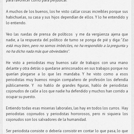
para favorecer como para perjudicar.
A muchos de los buenos, los he visto callar cosas increíbles porque sus
habichuelas, su casa y sus hijos dependían de ellos. Y lo he entendido y
lo entiendo.
Veo las ruedas de prensa de políticos y me da vergüenza ajena que
nadie, a la respuesta del político de turno se ponga de pié y diga: "
Eso
está muy bien, pero no somos imbéciles, no ha respondido a la pregunta y
no ha dicho nada más que obviedades"
.
He visto a periodistas muy buenos salir de trabajos con una mano
delante y otra detrás o quedarse arrinconados en sus trabajos porque no
querían plegarse a lo que les mandaba. Y he visto como a esos
periodistas muy buenos ningún compañero de profesión los defendía
públicamente. Y no hablo de grandes figuras, hablo de periodistas
cojonudos de calle a los que nadie ha defendido y muchos han corrido a
ocupar su puesto.
Entiendo todas esas miserias laborales, las hay en todos los curros. Hay
periodistas cojonudos y periodistas horrorosos, pero ni siquiera los
cojonudos son los salvadores de la humanidad.
Ser periodista consiste o debería consistir en contar lo que pasa, lo que