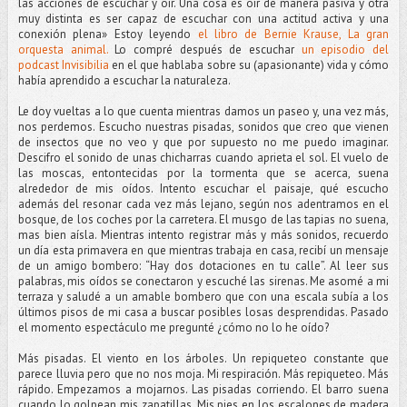
las acciones de escuchar y oir. Una cosa es oír de manera pasiva y otra
muy distinta es ser capaz de escuchar con una actitud activa y una
conexión plena» Estoy leyendo
el libro de Bernie Krause, La gran
orquesta animal.
Lo compré después de escuchar
un episodio del
podcast Invisibilia
en el que hablaba sobre su (apasionante) vida y cómo
había aprendido a escuchar la naturaleza.
Le doy vueltas a lo que cuenta mientras damos un paseo y, una vez más,
nos perdemos. Escucho nuestras pisadas, sonidos que creo que vienen
de insectos que no veo y que por supuesto no me puedo imaginar.
Descifro el sonido de unas chicharras cuando aprieta el sol. El vuelo de
las moscas, entontecidas por la tormenta que se acerca, suena
alrededor de mis oídos. Intento escuchar el paisaje, qué escucho
además del resonar cada vez más lejano, según nos adentramos en el
bosque, de los coches por la carretera. El musgo de las tapias no suena,
mas bien aísla. Mientras intento registrar más y más sonidos, recuerdo
un día esta primavera en que mientras trabaja en casa, recibí un mensaje
de un amigo bombero: “Hay dos dotaciones en tu calle”. Al leer sus
palabras, mis oídos se conectaron y escuché las sirenas. Me asomé a mi
terraza y saludé a un amable bombero que con una escala subía a los
últimos pisos de mi casa a buscar posibles losas desprendidas. Pasado
el momento espectáculo me pregunté ¿cómo no lo he oído?
Más pisadas. El viento en los árboles. Un repiqueteo constante que
parece lluvia pero que no nos moja. Mi respiración. Más repiqueteo. Más
rápido. Empezamos a mojarnos. Las pisadas corriendo. El barro suena
cuando lo golpean mis zapatillas. Mis pies en los escalones de madera