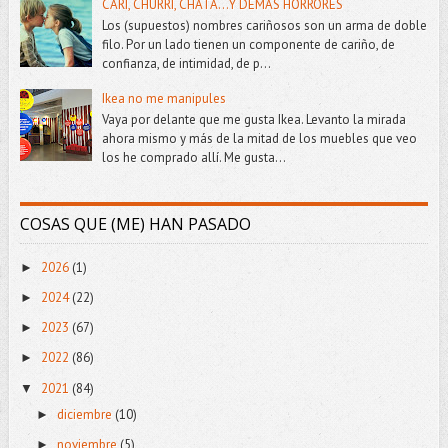
CARI, CHURRI, CHATA...Y DEMÁS HORRORES
Los (supuestos) nombres cariñosos son un arma de doble
filo. Por un lado tienen un componente de cariño, de
confianza, de intimidad, de p...
Ikea no me manipules
Vaya por delante que me gusta Ikea. Levanto la mirada
ahora mismo y más de la mitad de los muebles que veo
los he comprado allí. Me gusta...
COSAS QUE (ME) HAN PASADO
2026
(1)
►
2024
(22)
►
2023
(67)
►
2022
(86)
►
2021
(84)
▼
diciembre
(10)
►
noviembre
(5)
►