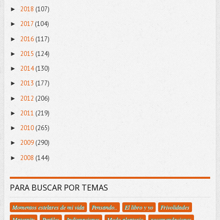
2018
(107)
►
2017
(104)
►
2016
(117)
►
2015
(124)
►
2014
(130)
►
2013
(177)
►
2012
(206)
►
2011
(219)
►
2010
(265)
►
2009
(290)
►
2008
(144)
►
PARA BUSCAR POR TEMAS
Momentos estelares de mi vida
Pensando..
El libro y yo
Frivolidades
Maternity
Perfiles
Indignaciones
Modo aleatorio
recomendaciones