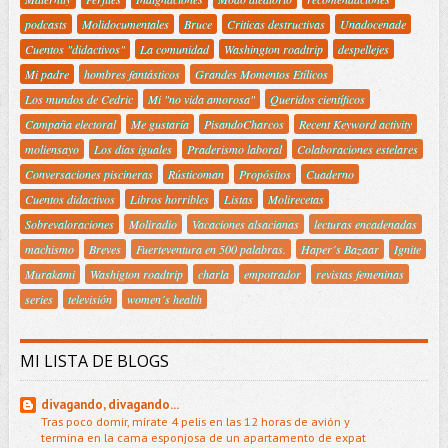
podcasts
Molidocumentales
Bruce
Criticas destructivas
Unadocenade
Cuentos "didactivos"
La comunidad
Washington roadtrip
despellejes
Mi padre
hombres fantásticos
Grandes Momentos Etílicos
Los mundos de Cedric
Mi "no vida amorosa"
Queridos científicos
Campaña electoral
Me gustaría
PisandoCharcos
Recent Keyword activity
moliensayo
Los días iguales
Praderismo laboral
Colaboraciones estelares
Conversaciones piscineras
Rústicoman
Propósitos
Cuaderno
Cuentos didactivos
Libros horribles
Listas
Molirecetas
Sobrevaloraciones
Moliradio
Vacaciones alsacianas
lecturas encadenadas
machismo
Breves
Fuerteventura en 500 palabras.
Haper´s Bazaar
Ignite
Murakami
Washigton roadtrip
charla
empotrador
revistas femeninas
series
televisión
women´s health
MI LISTA DE BLOGS
divagando, divagando...
Tras poco domir, mírate 4 pelis en las 12 horas de avión y
termina en la cama esponjosa de un apartamento de expat