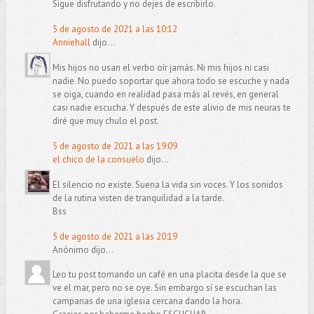
Sigue disfrutando y no dejes de escribirlo.
5 de agosto de 2021 a las 10:12
Anniehall
dijo...
Mis hijos no usan el verbo oír jamás. Ni mis hijos ni casi
nadie. No puedo soportar que ahora todo se escuche y nada
se oiga, cuando en realidad pasa más al revés, en general
casi nadie escucha. Y después de este alivio de mis neuras te
diré que muy chulo el post.
5 de agosto de 2021 a las 19:09
el chico de la consuelo
dijo...
El silencio no existe. Suena la vida sin voces. Y los sonidos
de la rutina visten de tranquilidad a la tarde.
Bss
5 de agosto de 2021 a las 20:19
Anónimo dijo...
Leo tu post tomando un café en una placita desde la que se
ve el mar, pero no se oye. Sin embargo sí se escuchan las
campanas de una iglesia cercana dando la hora.