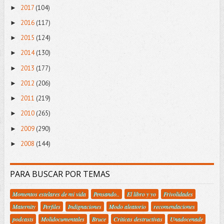
2017
(104)
►
2016
(117)
►
2015
(124)
►
2014
(130)
►
2013
(177)
►
2012
(206)
►
2011
(219)
►
2010
(265)
►
2009
(290)
►
2008
(144)
►
PARA BUSCAR POR TEMAS
Momentos estelares de mi vida
Pensando..
El libro y yo
Frivolidades
Maternity
Perfiles
Indignaciones
Modo aleatorio
recomendaciones
podcasts
Molidocumentales
Bruce
Criticas destructivas
Unadocenade