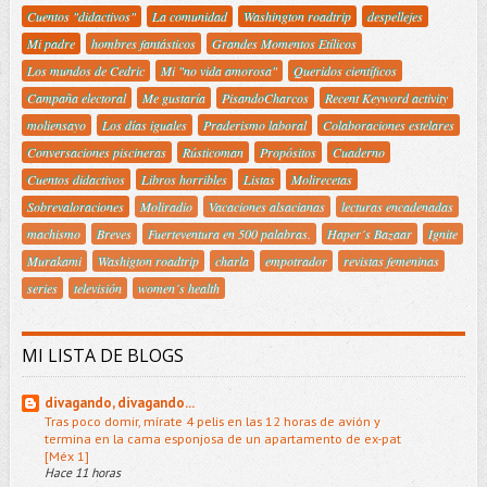
Cuentos "didactivos"
La comunidad
Washington roadtrip
despellejes
Mi padre
hombres fantásticos
Grandes Momentos Etílicos
Los mundos de Cedric
Mi "no vida amorosa"
Queridos científicos
Campaña electoral
Me gustaría
PisandoCharcos
Recent Keyword activity
moliensayo
Los días iguales
Praderismo laboral
Colaboraciones estelares
Conversaciones piscineras
Rústicoman
Propósitos
Cuaderno
Cuentos didactivos
Libros horribles
Listas
Molirecetas
Sobrevaloraciones
Moliradio
Vacaciones alsacianas
lecturas encadenadas
machismo
Breves
Fuerteventura en 500 palabras.
Haper´s Bazaar
Ignite
Murakami
Washigton roadtrip
charla
empotrador
revistas femeninas
series
televisión
women´s health
MI LISTA DE BLOGS
divagando, divagando...
Tras poco domir, mírate 4 pelis en las 12 horas de avión y
termina en la cama esponjosa de un apartamento de ex-pat
[Méx 1]
Hace 11 horas