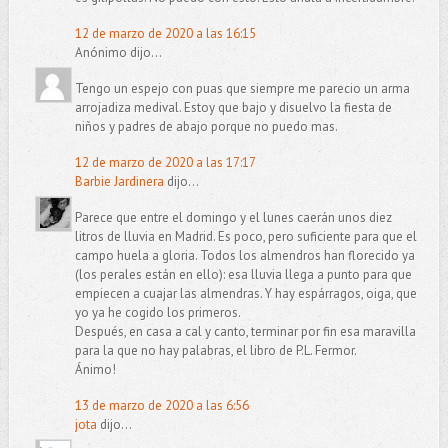
12 de marzo de 2020 a las 16:15
Anónimo dijo...
Tengo un espejo con puas que siempre me parecio un arma
arrojadiza medival. Estoy que bajo y disuelvo la fiesta de
niños y padres de abajo porque no puedo mas.
12 de marzo de 2020 a las 17:17
Barbie Jardinera
dijo...
Parece que entre el domingo y el lunes caerán unos diez
litros de lluvia en Madrid. Es poco, pero suficiente para que el
campo huela a gloria. Todos los almendros han florecido ya
(los perales están en ello): esa lluvia llega a punto para que
empiecen a cuajar las almendras. Y hay espárragos, oiga, que
yo ya he cogido los primeros.
Después, en casa a cal y canto, terminar por fin esa maravilla
para la que no hay palabras, el libro de P.L. Fermor.
Ánimo!
13 de marzo de 2020 a las 6:56
jota
dijo...