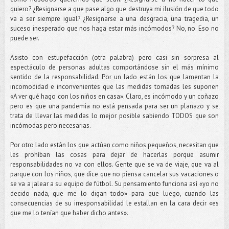
quiero? ¿Resignarse a que pase algo que destruya mi ilusión de que todo
va a ser siempre igual? ¿Resignarse a una desgracia, una tragedia, un
suceso inesperado que nos haga estar más incómodos? No, no. Eso no
puede ser.
Asisto con estupefacción (otra palabra) pero casi sin sorpresa al
espectáculo de personas adultas comportándose sin el más mínimo
sentido de la responsabilidad. Por un lado están los que lamentan la
incomodidad e inconvenientes que las medidas tomadas les suponen
«A ver qué hago con los niños en casa». Claro, es incómodo y un coñazo
pero es que una pandemia no está pensada para ser un planazo y se
trata de llevar las medidas lo mejor posible sabiendo TODOS que son
incómodas pero necesarias.
Por otro lado están los que actúan como niños pequeños, necesitan que
les prohíban las cosas para dejar de hacerlas porque asumir
responsabilidades no va con ellos. Gente que se va de viaje, que va al
parque con los niños, que dice que no piensa cancelar sus vacaciones o
se va a jalear a su equipo de fútbol. Su pensamiento funciona así «yo no
decido nada, que me lo digan todo» para que luego, cuando las
consecuencias de su irresponsabilidad le estallan en la cara decir «es
que me lo tenían que haber dicho antes».