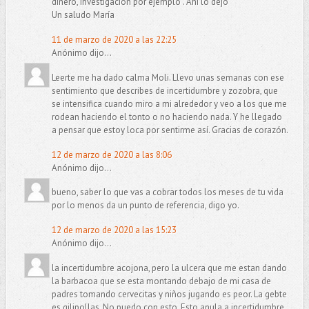
dinero, investigación por ejemplo . Ahí lo dejo
Un saludo María
11 de marzo de 2020 a las 22:25
Anónimo dijo...
Leerte me ha dado calma Moli. Llevo unas semanas con ese
sentimiento que describes de incertidumbre y zozobra, que
se intensifica cuando miro a mi alrededor y veo a los que me
rodean haciendo el tonto o no haciendo nada. Y he llegado
a pensar que estoy loca por sentirme así. Gracias de corazón.
12 de marzo de 2020 a las 8:06
Anónimo dijo...
bueno, saber lo que vas a cobrar todos los meses de tu vida
por lo menos da un punto de referencia, digo yo.
12 de marzo de 2020 a las 15:23
Anónimo dijo...
la incertidumbre acojona, pero la ulcera que me estan dando
la barbacoa que se esta montando debajo de mi casa de
padres tomando cervecitas y niños jugando es peor. La gebte
es gilipollas. No puedo con esto. Esto anula a incertidumbre.