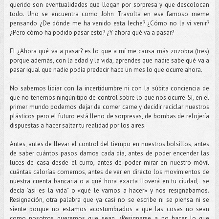
querido son eventualidades que llegan por sorpresa y que descolocan
todo. Uno se encuentra como John Travolta en ese famoso meme
pensando ¿De dónde me ha venido esta leche? ¿Cómo no la vi venir?
¿Pero cómo ha podido pasar esto? ¿Y ahora qué va a pasar?
El ¿Ahora qué va a pasar? es lo que a mí me causa más zozobra (tres)
porque además, con la edad y la vida, aprendes que nadie sabe qué va a
pasar igual que nadie podía predecir hace un mes lo que ocurre ahora.
No sabemos lidiar con la incertidumbre ni con la súbita conciencia de
que no tenemos ningún tipo de control sobre lo que nos ocurre. Sí, en el
primer mundo podemos dejar de comer carne y decidir reciclar nuestros
plásticos pero el futuro está lleno de sorpresas, de bombas de relojería
dispuestas a hacer saltar tu realidad por los aires.
Antes, antes de llevar el control del tiempo en nuestros bolsillos, antes
de saber cuántos pasos damos cada día, antes de poder encender las
luces de casa desde el curro, antes de poder mirar en nuestro móvil
cuántas calorías comemos, antes de ver en directo los movimientos de
nuestra cuenta bancaria o a qué hora exacta lloverá en tu ciudad, se
decía "así es la vida" o «qué le vamos a hacer» y nos resignábamos.
Resignación, otra palabra que ya casi no se escribe ni se piensa ni se
siente porque no estamos acostumbrados a que las cosas no sean
como nosotros queremos que sean. ¿Resignarse a no hacer lo que