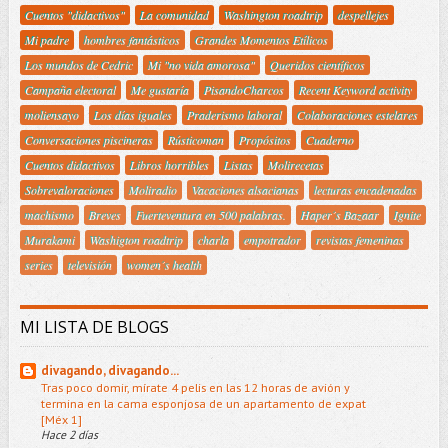
Cuentos "didactivos"
La comunidad
Washington roadtrip
despellejes
Mi padre
hombres fantásticos
Grandes Momentos Etílicos
Los mundos de Cedric
Mi "no vida amorosa"
Queridos científicos
Campaña electoral
Me gustaría
PisandoCharcos
Recent Keyword activity
moliensayo
Los días iguales
Praderismo laboral
Colaboraciones estelares
Conversaciones piscineras
Rústicoman
Propósitos
Cuaderno
Cuentos didactivos
Libros horribles
Listas
Molirecetas
Sobrevaloraciones
Moliradio
Vacaciones alsacianas
lecturas encadenadas
machismo
Breves
Fuerteventura en 500 palabras.
Haper´s Bazaar
Ignite
Murakami
Washigton roadtrip
charla
empotrador
revistas femeninas
series
televisión
women´s health
MI LISTA DE BLOGS
divagando, divagando...
Tras poco domir, mírate 4 pelis en las 12 horas de avión y
termina en la cama esponjosa de un apartamento de expat
[Méx 1]
Hace 2 días