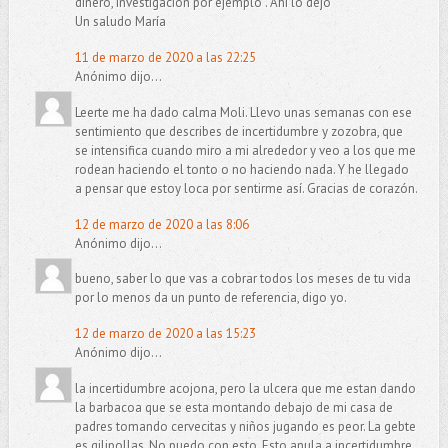
dinero, investigación por ejemplo . Ahí lo dejo
Un saludo María
11 de marzo de 2020 a las 22:25
Anónimo dijo...
Leerte me ha dado calma Moli. Llevo unas semanas con ese
sentimiento que describes de incertidumbre y zozobra, que
se intensifica cuando miro a mi alrededor y veo a los que me
rodean haciendo el tonto o no haciendo nada. Y he llegado
a pensar que estoy loca por sentirme así. Gracias de corazón.
12 de marzo de 2020 a las 8:06
Anónimo dijo...
bueno, saber lo que vas a cobrar todos los meses de tu vida
por lo menos da un punto de referencia, digo yo.
12 de marzo de 2020 a las 15:23
Anónimo dijo...
la incertidumbre acojona, pero la ulcera que me estan dando
la barbacoa que se esta montando debajo de mi casa de
padres tomando cervecitas y niños jugando es peor. La gebte
es gilipollas. No puedo con esto. Esto anula a incertidumbre.