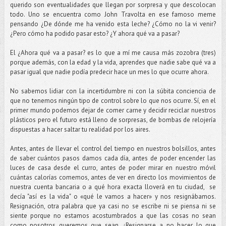
querido son eventualidades que llegan por sorpresa y que descolocan
todo. Uno se encuentra como John Travolta en ese famoso meme
pensando ¿De dónde me ha venido esta leche? ¿Cómo no la vi venir?
¿Pero cómo ha podido pasar esto? ¿Y ahora qué va a pasar?
El ¿Ahora qué va a pasar? es lo que a mí me causa más zozobra (tres)
porque además, con la edad y la vida, aprendes que nadie sabe qué va a
pasar igual que nadie podía predecir hace un mes lo que ocurre ahora.
No sabemos lidiar con la incertidumbre ni con la súbita conciencia de
que no tenemos ningún tipo de control sobre lo que nos ocurre. Sí, en el
primer mundo podemos dejar de comer carne y decidir reciclar nuestros
plásticos pero el futuro está lleno de sorpresas, de bombas de relojería
dispuestas a hacer saltar tu realidad por los aires.
Antes, antes de llevar el control del tiempo en nuestros bolsillos, antes
de saber cuántos pasos damos cada día, antes de poder encender las
luces de casa desde el curro, antes de poder mirar en nuestro móvil
cuántas calorías comemos, antes de ver en directo los movimientos de
nuestra cuenta bancaria o a qué hora exacta lloverá en tu ciudad, se
decía "así es la vida" o «qué le vamos a hacer» y nos resignábamos.
Resignación, otra palabra que ya casi no se escribe ni se piensa ni se
siente porque no estamos acostumbrados a que las cosas no sean
como nosotros queremos que sean. ¿Resignarse a no hacer lo que