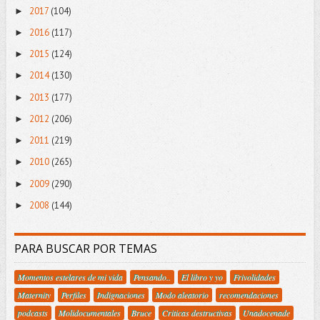
2017
(104)
►
2016
(117)
►
2015
(124)
►
2014
(130)
►
2013
(177)
►
2012
(206)
►
2011
(219)
►
2010
(265)
►
2009
(290)
►
2008
(144)
►
PARA BUSCAR POR TEMAS
Momentos estelares de mi vida
Pensando..
El libro y yo
Frivolidades
Maternity
Perfiles
Indignaciones
Modo aleatorio
recomendaciones
podcasts
Molidocumentales
Bruce
Criticas destructivas
Unadocenade