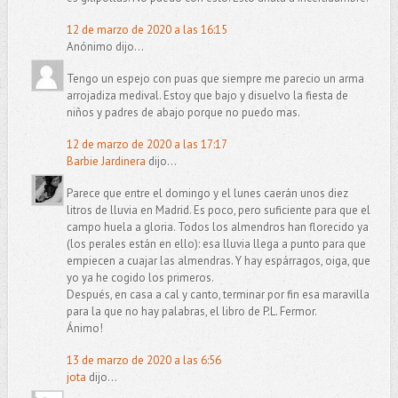
12 de marzo de 2020 a las 16:15
Anónimo dijo...
Tengo un espejo con puas que siempre me parecio un arma
arrojadiza medival. Estoy que bajo y disuelvo la fiesta de
niños y padres de abajo porque no puedo mas.
12 de marzo de 2020 a las 17:17
Barbie Jardinera
dijo...
Parece que entre el domingo y el lunes caerán unos diez
litros de lluvia en Madrid. Es poco, pero suficiente para que el
campo huela a gloria. Todos los almendros han florecido ya
(los perales están en ello): esa lluvia llega a punto para que
empiecen a cuajar las almendras. Y hay espárragos, oiga, que
yo ya he cogido los primeros.
Después, en casa a cal y canto, terminar por fin esa maravilla
para la que no hay palabras, el libro de P.L. Fermor.
Ánimo!
13 de marzo de 2020 a las 6:56
jota
dijo...