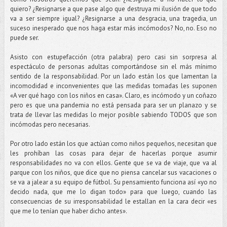
quiero? ¿Resignarse a que pase algo que destruya mi ilusión de que todo
va a ser siempre igual? ¿Resignarse a una desgracia, una tragedia, un
suceso inesperado que nos haga estar más incómodos? No, no. Eso no
puede ser.
Asisto con estupefacción (otra palabra) pero casi sin sorpresa al
espectáculo de personas adultas comportándose sin el más mínimo
sentido de la responsabilidad. Por un lado están los que lamentan la
incomodidad e inconvenientes que las medidas tomadas les suponen
«A ver qué hago con los niños en casa». Claro, es incómodo y un coñazo
pero es que una pandemia no está pensada para ser un planazo y se
trata de llevar las medidas lo mejor posible sabiendo TODOS que son
incómodas pero necesarias.
Por otro lado están los que actúan como niños pequeños, necesitan que
les prohíban las cosas para dejar de hacerlas porque asumir
responsabilidades no va con ellos. Gente que se va de viaje, que va al
parque con los niños, que dice que no piensa cancelar sus vacaciones o
se va a jalear a su equipo de fútbol. Su pensamiento funciona así «yo no
decido nada, que me lo digan todo» para que luego, cuando las
consecuencias de su irresponsabilidad le estallan en la cara decir «es
que me lo tenían que haber dicho antes».