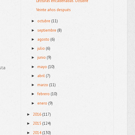
Lecturas encadenadas. Octubre
Veinte años después
octubre
(11)
►
septiembre
(8)
►
agosto
(6)
►
julio
(6)
►
junio
(9)
►
mayo
(10)
►
sta
abril
(7)
►
marzo
(11)
►
febrero
(10)
►
enero
(9)
►
2016
(117)
►
2015
(124)
►
2014
(130)
►