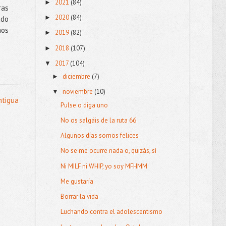
2021
(84)
►
ras
2020
(84)
►
ado
nos
2019
(82)
►
2018
(107)
►
2017
(104)
▼
diciembre
(7)
►
noviembre
(10)
▼
ntigua
Pulse o diga uno
No os salgáis de la ruta 66
Algunos días somos felices
No se me ocurre nada o, quizás, sí
Ni MILF ni WHIP, yo soy MFHMM
Me gustaría
Borrar la vida
Luchando contra el adolescentismo