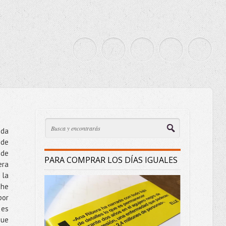
ada
 de
 de
PARA COMPRAR LOS DÍAS IGUALES
era
la
 he
or
 es
que