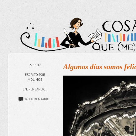
27.11.17
Algunos días somos feli
ESCRITO POR
MOLINOS
EN:
PENSANDO..
16 COMENTARIOS