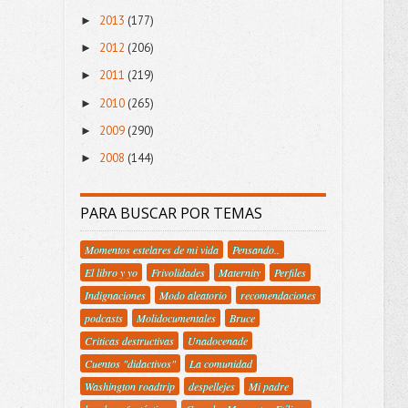
2013
(177)
►
2012
(206)
►
2011
(219)
►
2010
(265)
►
2009
(290)
►
2008
(144)
►
PARA BUSCAR POR TEMAS
Momentos estelares de mi vida
Pensando..
El libro y yo
Frivolidades
Maternity
Perfiles
Indignaciones
Modo aleatorio
recomendaciones
podcasts
Molidocumentales
Bruce
Criticas destructivas
Unadocenade
Cuentos "didactivos"
La comunidad
Washington roadtrip
despellejes
Mi padre