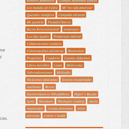
hombres fantásticos
Grandes Momentos Etílicos
Los mundos de Cedric
Mi "no vida amorosa"
Queridos científicos
Campaña electoral
Me gustaría
PisandoCharcos
Recent Keyword activity
moliensayo
Los días iguales
Praderismo laboral
Colaboraciones estelares
 me
Conversaciones piscineras
Rústicoman
y
Propósitos
Cuaderno
Cuentos didactivos
Libros horribles
Listas
Molirecetas
Sobrevaloraciones
Moliradio
Vacaciones alsacianas
lecturas encadenadas
machismo
Breves
Fuerteventura en 500 palabras.
Haper´s Bazaar
Ignite
Murakami
Washigton roadtrip
charla
empotrador
revistas femeninas
series
televisión
women´s health
cias.