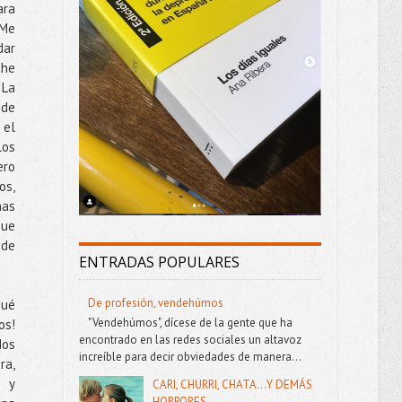
ara
 Me
dar
che
 La
 de
 el
los
ero
s,
ñas
que
 de
ENTRADAS POPULARES
De profesión, vendehúmos
qué
"Vendehúmos", dícese de la gente que ha
s!
encontrado en las redes sociales un altavoz
dos
increíble para decir obviedades de manera...
ra,
s y
CARI, CHURRI, CHATA...Y DEMÁS
HORRORES