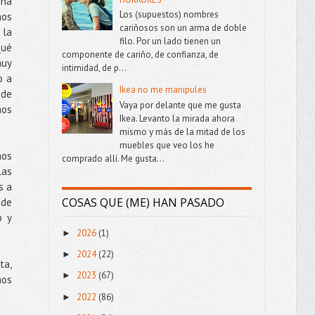
una
Los (supuestos) nombres
os
cariñosos son un arma de doble
 la
filo. Por un lado tienen un
Qué
componente de cariño, de confianza, de
muy
intimidad, de p...
o a
Ikea no me manipules
 de
Vaya por delante que me gusta
mos
Ikea. Levanto la mirada ahora
mismo y más de la mitad de los
muebles que veo los he
nos
comprado allí. Me gusta...
las
s a
COSAS QUE (ME) HAN PASADO
 de
o y
2026
(1)
►
2024
(22)
►
ta,
2023
(67)
►
mos
2022
(86)
►