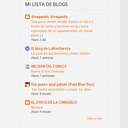
MI LISTA DE BLOGS
divagando, divagando...
Tras poco domir, mírate 4 pelis en las 12
horas de avión y termina en la cama
esponjosa de un apartamento de expat
[Méx 1]
Hace 1 día
El blog de Lahierbaroja
La casa de los lamentos, Helen Garner
Hace 1 semana
INCIDENTAL COMICS
Bored of the Ordinary
Hace 2 semanas
Ese punto azul pálido (Pale Blue Dot)
'Ese punto azul pálido' cumple 16 años
Hace 4 meses
EL CHICO DE LA CONSUELO
Reinicio
Hace 4 meses
Mostrar todo