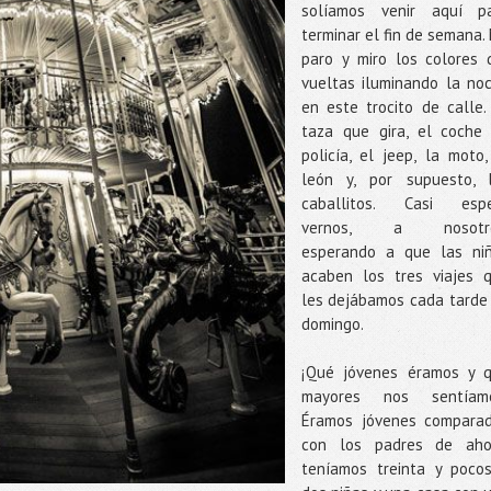
solíamos venir aquí p
terminar el fin de semana.
paro y miro los colores 
vueltas iluminando la no
en este trocito de calle.
taza que gira, el coche
policía, el jeep, la moto,
león y, por supuesto, 
caballitos. Casi esp
vernos, a nosotro
esperando a que las ni
acaben los tres viajes 
les dejábamos cada tarde
domingo.
¡Qué jóvenes éramos y 
mayores nos sentíamo
Éramos jóvenes compara
con los padres de aho
teníamos treinta y poco