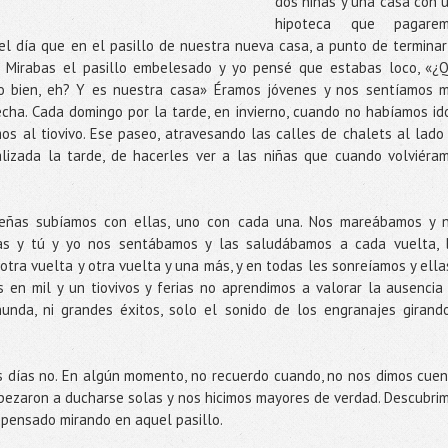
dos niñas y una casa con 
hipoteca que pagarem
l día que en el pasillo de nuestra nueva casa, a punto de terminar
a». Mirabas el pasillo embelesado y yo pensé que estabas loco, «¿
do bien, eh? Y es nuestra casa» Éramos jóvenes y nos sentíamos 
echa. Cada domingo por la tarde, en invierno, cuando no habíamos id
os al tiovivo. Ese paseo, atravesando las calles de chalets al lado
alizada la tarde, de hacerles ver a las niñas que cuando volviéra
ueñas subíamos con ellas, uno con cada una. Nos mareábamos y 
las y tú y yo nos sentábamos y las saludábamos a cada vuelta, 
otra vuelta y otra vuelta y una más, y en todas les sonreíamos y ella
 en mil y un tiovivos y ferias no aprendimos a valorar la ausencia
unda, ni grandes éxitos, solo el sonido de los engranajes girand
os días no. En algún momento, no recuerdo cuando, no nos dimos cuen
empezaron a ducharse solas y nos hicimos mayores de verdad. Descubri
 pensado mirando en aquel pasillo.