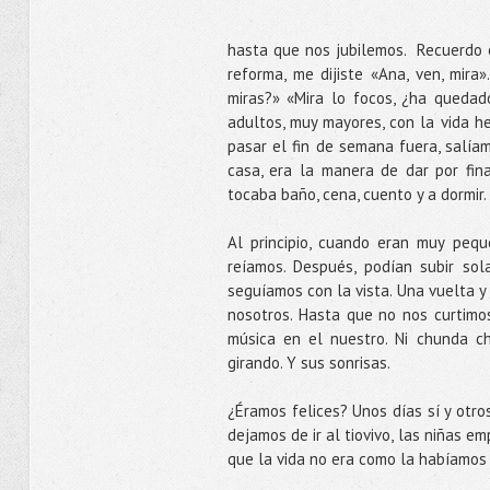
hasta que nos jubilemos. Recuerdo e
reforma, me dijiste «Ana, ven, mir
miras?» «Mira lo focos, ¿ha queda
adultos, muy mayores, con la vida h
pasar el fin de semana fuera, salíam
casa, era la manera de dar por fin
tocaba baño, cena, cuento y a dormir.
Al principio, cuando eran muy peq
reíamos. Después, podían subir so
seguíamos con la vista. Una vuelta y 
nosotros. Hasta que no nos curtimos
música en el nuestro. Ni chunda ch
girando. Y sus sonrisas.
¿Éramos felices? Unos días sí y otr
dejamos de ir al tiovivo, las niñas 
que la vida no era como la habíamos